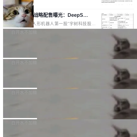
5% RHAE Best@1，超过了 ARC 报告的人类专
覆盖 rust-lang/rust 单一仓库的代码贡献。这不
局
家基线 95.4%。 不是又一个 coding agent 包装
是项目级别的官方立场，目前由五个团队采纳，
宇树科技 IPO 战略配售曝光：DeepSe
器 Prime Agent 的架构和市面上大多数 coding
但它可能是主流开源项目中关于 AI 辅助贡献最
ek 获配 93.3 万股，锁定 36 个月
agent 有本质区别。大多数 agent harness 的设
细致的一份规则。 政策的核心只有一句话：LLM
8月6日晚间，“人形机器人第一股”宇树科技股份
计是基于早期模型的能力—...
可以用来分析、提炼、审阅、建议，但不能用来
有限公司披露IPO发行价格及战略配售结果，杭
白开水不加糖
创作。 具体来说，LLM 生成的代码可以提交，
州深度求索人工智能基础技术研究有限公司（De
但必须满足五个条件：预先安排、非关键、高质
Docker 29.7.2 发布
epSeek）获配93.3399万股，按150.8元/股发行
量、充分测试、充分审查，并且必须披露。LLM
价格计算，认购金额约1.41亿元，股份锁定期为
Docker 29.7.2 现已发布，具体更新内容如下：
不得生成涉及安全性的关键变更，除非作者本身
36个月。 公告显示，本次宇树科技战略配售对
Bug fixes and enhancements 修复多次传递同
白开水不加糖
就是领域专家。即使如此，政策也"强烈不建
象主要包括长期投资机构、与公司业务具有战略
一环境变量时，docker service create和docker
议"这么做。 对于不披露的情况，审核者可以直
合作关系或长期合作愿景的大型企业、科创板保
Apache Fluss 毕业成为顶级项目
service update会发生 panic 的问题。docker/cl
接关闭 PR，无需解释。 政策作者 Jynn Ne...
荐人跟投子公司，以及公司高级管理人员和核心
i#7145 修复了 Docker Engine 29.7.0 中引入的
今年 7 月，Apache Fluss 的毕业提案在 Apach
员工参与设立的专项资产管理计划。其中，Dee
一个回归问题，该问题导致拉取镜像时会拒绝包
e 孵化器项目管理委员会（IPMC）投票中获得
白开水不加糖
pSeek作为与宇树科技具备战略合作关系的企
含绝对 hardlink 目标的镜像（此类镜像由某些镜
全票通过，随后获 Apache 软件基金会董事会批
业，获配股份数量占本次发行数量的2.31%。 除
像构建工具生成）。moby/moby#53305 修复了
马斯克 AI 百科项目 Grokipedia 被曝数
准。今天，Apache 软件基金会正式宣布 Apach
DeepSeek外，腾讯旗下上海启善投资有限公司
月未更新
Docker Engine 29.7.0 中引入的一个回归问
e Fluss 孵化毕业，成为 Apache 顶级项目（TL
埃隆·马斯克推出的AI百科项目 Grokipedia 被曝
获配9...
题，该问题可能导致在旧版 Linux 内核...
P）！这一里程碑不仅标志着 Fluss 迈入新的发
长期停止内容更新，未能实现其作为“AI版维基百
白开水不加糖
展阶段，也将进一步推动流式存储、实时湖仓与
科”替代品的目标。 据 Lawfare 最新调查，自今
AI 数据基础加速融合，为实时数据基础设施的发
Solon I18n：三种解析器，零样板代码
年4月以来，Grokipedia 页面更新功能基本停