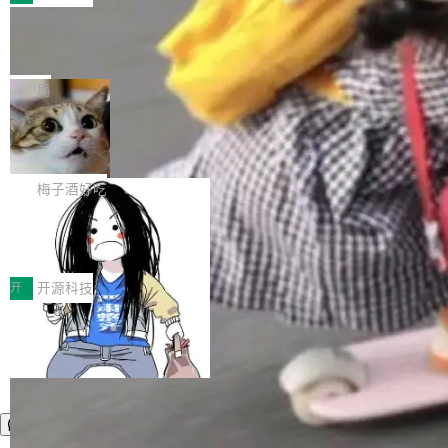
件。 腾讯网平团队在UCL-MPComm中实现了一
型或企业内部部署模型提升研发效率。但随着 AI
各领域的应用成果，覆盖技术底座、行业赋能、
个独立于业务线程的全局通信引擎（Engine），
Coding 从个人辅助工具逐步走向团队级、组织
Jeff Dean 离开 Google：一个时代的结
产品应用、支撑保障、专题等五大方向。深信服
并实...
束，一个实验室的开始
级应用，企业在规模化落地过程中，对安全性、
AI算力网关（AI创新平台）成功入选！ 随着各行
Google 员工编号 20。MapReduce 作者之一。
可控性和代码质量提出了更高要求。 首先是数据
各业的Agent走向规模化建设，算力构成形态逐
Bigtable 作者之一。TensorFlow 的作者之一。
局
安全与合规要求。对于大多数普通研发场景，公
渐丰富，用户关注的重点也在发生变化：不只是
Gemini 的架构师。Google 首席科学家。 Jeff D
有云模型能够满足快速试用和效率提升的需求。
让AI用起来，还要进一步看清混合算力时代下，
🔥 SolonCode v2026.8.4 发布：界面
ean 在 Google 工作了 27 年后，宣布离职。 他
但对于金融、能源、医疗等对数据安全要求较...
字体可调、22 种语言、记忆搜索增强
Token花在哪里、算力是否被充分利用，以及持
不是一个人走。一同离开的还有 Sanjay Ghema
打开终端就能上岗的全中文编码智能体，这一轮
续增长的AI成本该如何优化。 深信服AI算力网关
wat（Google 员工编号 23，Jeff Dean 二十多
把「看得清、用母语、记得住」三件事一次补
梅子酒好吃
正是围绕这些实际问题，从Token治理和成本治
年的编程搭档，MapReduce 和 Bigtable 的共同
齐。 SolonCode 是什么 SolonCode 是杭州无
理两个方面，让用户的每一份算力都看得清、管
作者）、Quoc Le（Google 大脑核心成员，Se
让“代码语义理解”深度释放AI Coding
耳科技研发的企业级终端编码智能体——一位全
得住、用得稳、省得下、更安全！ 一、从现在开
价值潜能：华为云码道（CodeArts）
q2Seq 和 DocAI 的共同发明人）以及 Oriol Vin
中文驱动的数字员工，自主理解需求、规划步
一、代码仓深度理解技术的作用与价值 在软件工
始，Token使用一目...
代码仓技术解析
yals（Gemini 联合负责人，AlphaSta...
骤、编写代码。不挑模型、不挑平台，curl 一行
程实践中，代码仓是企业核心知识资产的主要载
开
开源科技
装完即用。 开源地址：Gitee · GitCode · GitHu
体。企业级代码仓库通常包含数十万乃至数百万
b 安装 支持 Java 8+（8~26）、macOS / Linu
个文件，其规模远超单次模型调用可承载的上下
x / Windows / Harmony PC。 # macOS / Linu
文窗口。随着项目规模的持续扩张与代码历史的
x / Harmony PC curl -fsSL https://solon.noea
不断累积，代码仓中的模块关系、接口契约、业
r.org/solon...
务逻辑等关键信息往往分散于数十乃至数百个文
件之中，形成高度复杂的知识关联网络。传统的