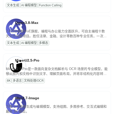
高并发、轻量化任务，适合日常对话、内容创作、基础 RAG、批量
文本生成
AI 编程模型
Function Calling
文案处理等普惠刚需场景。
Qwen3.8-Max
2.4万亿参数MoE旗舰，编程与办公能力全面跃升，可自主编程十数
天交付完整项目。胜任法律、金融、设计等数百种专业任务，一次对
话端到端交付生产级成果。原生视觉理解贯穿规划、执行与验证全流
文本生成
AI 编程模型
多模态
程，支持超长文档与长视频的深度语义解析。长程任务中自主规划与
闭环迭代，持续进化。
MinerU2.5-Pro
MinerU2.5-Pro是一款面向复杂文档解析与 OCR 场景的专业模型，能
够从图片和文档中识别文字、理解页面布局，并将非结构化内容转换
为便于存储、检索和二次处理的结构化结果。
8K
多语言
文档处理/OCR
Wan2.7-Image
万相 2.7 图像生成与编辑模型，支持组图、多图参考、交互式编辑和
最高 2K 输出。