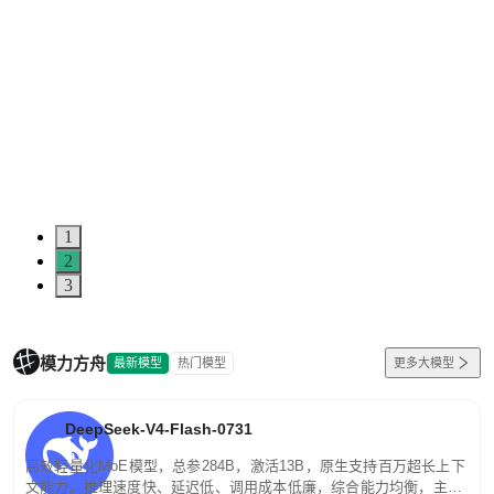
1
2
3
模力方舟
最新模型
热门模型
更多大模型
DeepSeek-V4-Flash-0731
高效轻量化MoE模型，总参284B，激活13B，原生支持百万超长上下
文能力。推理速度快、延迟低、调用成本低廉，综合能力均衡，主打