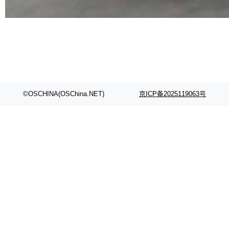
代码检索手段（如关键词匹配、目录遍历）仅能
在语法层面完成文本定位，难以触及代码的语义
内涵与结构关联，导致开发者使用代码智能体在
理解大规模代码仓时面临显著"代码仓理解"瓶
颈。 代码仓深度理解服务（以下简称" CodeBas
e深度理解服务"）是华为云码道（CodeA...
©OSCHINA(OSChina.NET)
京ICP备2025119063号