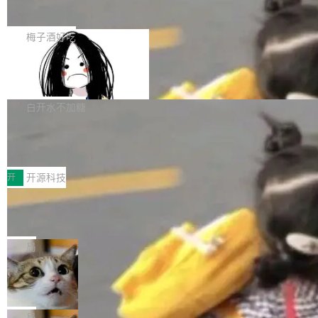
展开启新的篇章。
滞，过去三个月内没有任何条目完成更新，用户
如果你在 Spring Boot 里做过国际化，流程大概
提交的编辑请求也长期处于待处理状态。 Groki
是这样的：配 MessageSource 的 Bean、写 R
梅子酒好吃
pedia 于去年底上线，定位为由人工智能生成内
eloadableResourceBundleMessageSource、
容的百科平台，被马斯克视为传统众包百科网站
Apache Doris 4.1 全面增强 Iceberg：
声明 LocaleResolver、注册 LocaleChangeInt
支持 UPDATE、MERGE INTO 与 Iceb
维基百科的替代方案。Lawfare 调查发现，无论
erceptor…五六步之后才能看到第一行翻译文
Apache Doris 4.1 要补齐的，正是缺失的那一
erg V3
热门页面还是低关注度页面，均未出现近期更
本。 Solon 换了个方式。整个 i18n 模块围绕三
半。在已有查询能力的基础上，Doris 进一步支
白开水不加糖
新，相关问题并非局限于特定领域，而是在不同
个解析器、一个注解、一个工具类展开——没有
持了 UPDATE、DELETE、MERGE INTO 等数
主题和访问量页面中普遍存在。 调查人员最初认
XML、没有拦截器注册、没有样板配置。 资源
Testin XAgent：CIO智能测试落地指南
据修改操作、完整的表结构管理与分区演进，以
为，Grokipedia可能只是限...
文件的约定 把文件放到 resources/i18n/ 下： r
及 rewrite_data_files、expire_snapshots 等日
7月30日，TiD2026质量竞争力大会在北京中关
esources/i18n/messages.properties ...
常维护操作，并完整支持 Iceberg V3 格式。
村国家自主创新示范区会议中心开幕。本届大会
开
开源科技
由中关村智联软件服务业质量创新联盟主办，以
让非法状态不可表示：一篇关于 ADT
“智构可信·质创未来——AI原生时代的质量新范
的帖子在 Reddit 火了
式”为主题，直面AI从实验室走向规模化产业落地
有一种东西，一旦用过就回不去了。Alex Fedos
的核心质量命题。会上，《2026智能研发生产力
eev 管它叫"软件设计的基石"。 他说的东西不新
局
工具选型手册》发布，Testin云测的Testin XAge
鲜——代数数据类型（ADT），尤其是和类型
Cloudflare 开源内部企业 AI 平台 Clou
nt智能测试系统入选AI测试领域代表产品。对CI
（sum type）。但他说清楚了一件事：这不是类
dflare OS
O而言，这提示了一个转变：AI测试正在从效率
型系统的学术体操，是日常编码的思维方式。 文
Cloudflare 发布了一个开源项目 Cloudflare O
工具升级为企业的质量基础设施。 CIO面对的新
章从一个简单的例子切入。一个网站的深色主题
S。如果你只看官方博客，你会觉得这是又一
局