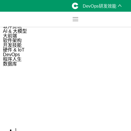
DevOps研发效能
综合
开源资讯
软件资讯
AI & 大模型
大前端
软件架构
开发技能
硬件 & IoT
DevOps
程序人生
数据库
1