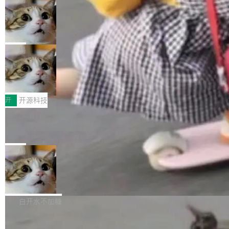
现实 过去两年，CIO们的焦虑清单上多了两项：
设置，如果用布尔值 + 可空字段来表示——bool
个"AI 知识库 + 聊天机器人"——每个大厂都在
一是如何让大模型和智能体应用安全地从PoC走
ean 表示是否可切换，nullable 的默认模式、浅
Deno 团队开源 Celld，可自托管的分
做，没什么新鲜的。 但 Kenton Varda 在 Twitte
向生产，二是如何让测试团队跟得上AI应用...
布式 Durable Objects
色方案、深色方案——会产生大量无意义的组
r 上把事情说清楚了： 今天我们发布了 Cloudfla
Ryan Dahl 领导的 Deno 团队推出了最新开源项
合。方案缺了、配置冲突了、全 null 了。要知道
re OS，一个带连接器的聊天机器人，跟其他所
目 Celld，一个能在自己机器上运行 Cloudflare
局
哪些组合有效，作者说，你得靠"文档、校验、或
有科技公司做的一样。只不过，实际上它不一
Workers 和 Durable Objects 的守护进程。 设
者部落知识"。 换个写法。Rust 的 enum，两个
样。这是 Sandstorm.io 的重制版，我十年前的
鲁大师7月新机性能/流畅/AI榜：vivo夺
计思路很直接：每个对象是一个独立的 SQLite
变体：Switchable...
性能、流畅双第一，三星Galaxy Z系列
那个创业公司。不同的是，这次它构建在 Cloudf
数据库，按名称寻址，复制到你自己的 S3 兼容
2026年7月的手机市场，由于存储等硬件成本暴
新折叠缺席
lare Workers 上——我花了九年时间搭建的平台
存储库里。节点之间只通过这个存储库协调——
增，手机厂商的日子也不好过啊，新机速度明显
开
开源科技
——并且深度集成了 AI。这基本上是我十年秘密
没有控制平面，没有共识协议。每个对象自带一
放缓，因此硝烟味淡了许多。新机参数规格除开
计划的顶峰。 十年前，Ken...
个小型数据库，应用天然按分片构建，单个数据
Zed 推出 DeltaDB，一个记录 commit
高价的三星折叠（三星Galaxy Z Fold8 Ultra / Z
之间所有操作的版本控制系统
库的竞争和爆炸半径问题在设计层面就被消除
Fold8 / Z Flip8）外，其余要么是中低端机器，
Zed 编辑器团队发布了新项目——DeltaDB，一
了。 闲置的 cell 会休眠到几乎不占资源。当 cel
例如iQOO Z11i、REDMI Note 17、REDMI No
个在 git commit 之间记录每一次编辑操作的版
局
l 迁移或唤醒时，新宿主从 S3 恢复 SQLite 数据
te 17 Pro、OPPO K15，要么是vivo X300 E这
本控制系统。目前处于 Early Access 阶段。 De
库继续执行。存储库是持久化的唯一真相...
样的次旗舰。 Galaxy Z Fold8 Ultra / Z Fold8 /
SpaceXAI 单季资本开支达 183 亿美元
ltaDB 的核心思路直接写在 landing page 最显
Z Flip8三款折叠屏新机均在7月22日发布，且全
眼的位置：「Software is made between com
根据风险投资人Tomer Tunguz 博客（VC 分
部搭载骁龙8 Elite Gen5 for Galaxy，它们本该
mits」——软件是在 commit 之间写出来的。git
析）披露的最新分析与第二季度业绩报告，Spac
白开水不加糖
是7月性...
只记录了你提交的最终状态，但真正的工作过程
eXAI在上个季度的总资本支出飙升至183.7亿美
——打字、删改、试错、agent 对话——都在 co
Meta 发布终端编程 Agent“Muse Cod
元。其中，绝大部分资金被直接用于 AI 领域，