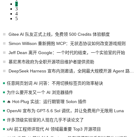
2
3
4
5
Gitee AI 队友正式上线，免费领 500 Credits 体验额度
Simon Willison 重新拥抱 MCP：无状态协议如何改变游戏规则
Jeff Dean 离开 Google：一个时代的结束，一个实验室的开始
慕尼黑市政府为全职开源项目维护者提供资助
DeepSeek Harness 宣布内测邀请，全网最大规模开源 Agent 路演现场诞生
任意网页划词 AI 问答：不用切换标签页的效率秘诀
为什么要开发又一个 AI 浏览器插件
🔥 Hot-Plug 实战：运行期管理 Solon 插件
OpenAI 宣布为 GPT-5.6 Sol 调优，并让免费用户无限用 Luna
许多顶级实验室的人现在几乎不读论文了
xAI 前工程师评现代 AI 领域最重要 Top3 开源项目