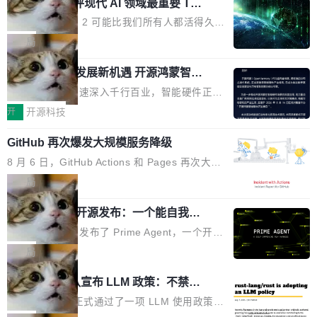
业化营销服务的需求从未如此迫切。 但市场扩容
xAI 前工程师评现代 AI 领域最重要 Top
n 这条推文引发了广泛讨论。他不是在说风凉
巧机身有效提升市面主流标准A...
3 开源项目
的同时,服务商的竞争逻辑正在改变。2026年Top
话，他是说出了一个圈内人尽皆知但很少公开捅
Flash Attention 2 可能比我们所有人都活得久。
Agency年度合辑的观察指出,“产品”这个离消费
破的事实。 Jordan 随后补充了一句软化声明：
这句话不是来自某个技术博客，而是出自 Hieu
局
者最近的载体,在整个品牌营销层面的权重显著变
「我不认为这些会议上大部分论文都在过度宣传
Pham 的一条推文。Hieu Pham 是谁？他是 xAI
高了。全域营销服务商的竞争正在从规模转向深
或造假。问题是，作为读者，如果你筛选出那些
共商智能硬件发展新机遇 开源鸿蒙智能
的早期工程师之一，在 Grok 训练基础设施团队
度,案例厚度、全域覆盖、多线协同...
硬件开发者日杭州站即将举行
看起来最令人兴奋的论文，那它们大部分都是过
工作过。近日他在 X 上发了一条帖子，列出了他
随着万物智联加速深入千行百业，智能硬件正从
度宣传的。」 这才是真正的痛点。不是所有论文
认为现代 AI 领域最重要的三个开源项目。 第一
单点设备迈向智能化、网联化、协同化发展。作
开
开源科技
都有问题，是最吸引眼球的那批论文最有问题。
个名字毫无悬念：Flash Attention 2。 Hieu 的
为面向全场景、跨终端的分布式操作系统，开源
他引用的帖子来自 Mathew Shen，一位 ICLR 2
理由很具体。FA 系列不需要解释，但 FA2 是他
GitHub 再次爆发大规模服务降级
鸿蒙通过统一技术底座和分布式能力，为不同类
026 的读者：「看了篇 ...
认为最重要的一个——复杂度恰到好处，刚好能
型智能设备的开发、连接与互联提供关键支撑，
8 月 6 日，GitHub Actions 和 Pages 再次大规
驱动你去学 CuTe，但还没被那些"邪恶的" Hopp
也为产业链企业探索产品创新与商业增长打开新
模服务降级，Actions 完全不可用超过 5 小时，
局
er++ 优化所淹没，足够容易修改和适配。 更关
的空间。 8月14日，开源鸿蒙智能硬件开发者日
webhook 停发，连自托管 runner 也因调度层故
键的是 FA2 的持久性...
（OHDD：OpenHarmony Hardware Develope
Prime Agent 开源发布：一个能自我改
障无法工作。Pages、Copilot code review、C
进的编程 Agent，ARC-AGI 3 超越人类
r Day）将在杭州启航。活动面向智能硬件产业
opilot coding agent 全部受影响。从检测到完全
Prime Intellect 发布了 Prime Agent，一个开源
专家基线
链企业和开发者，邀请行业专家与资深技术顾
恢复，大约 12 小时。 这是 2026 年 8 月的第六
的编程 Agent Harness，核心设计围绕两个抽
局
问，围绕开源鸿蒙技术能力、设备适配、芯片适
起事故，其中四起与 AI/Copilot 服务相关。 Git
象：Recursive Language Model（RLM）和 C
配、功耗与稳定性调优、兼容性测评及统一互联
Rust 项目团队宣布 LLM 政策：不禁
Hub 员工 kdaigle 在 HN 讨论中贴出了一组数
ontinual Harness。在 ARC-AGI 3 基准测试
等内容展开系统讲解和实战交流，帮助企业进一
止，但你要承认哪些代码不是你写的
据：2025 年全年 10 亿次 commit。现在，每周
上，Prime Agent + Opus 5 的组合达到了 95.
Rust 语言项目正式通过了一项 LLM 使用政策，
步了解开源鸿蒙在智能...
2.75 亿次，全年预计 140 亿次。GitHub...