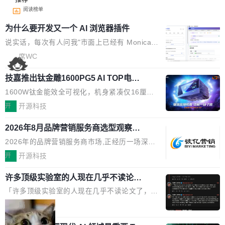
阅读榜单
为什么要开发又一个 AI 浏览器插件
说实话，每次有人问我"市面上已经有 Monica、
Sider、Copilot for Chrome 这些 AI 浏览器插件
席WC
了，你为什么还要再做一个"，我都觉得这个问题
技嘉推出钛金雕1600PG5 AI TOP电
问得好。 因为我自己也是从用户变成开发者的。
源：为发烧级主机与本地AI算力打造旗
现有产品的天花板 我用过不少 AI 浏览器插件。
1600W钛金能效全可视化，机身紧凑仅16厘米
舰供电方案
刚开始觉得都挺好——选中一段文字，弹出解
继2026台北电脑展首度亮相后，技嘉科技近日正
开
开源科技
释；写邮件时帮你润色；看英文网页给你翻译摘
式发布钛金雕1600PG5 AI TOP电源。这款高端
要。但用久了你会发现，它们本质上都是同一类
2026年8月品牌营销服务商选型观察：
电源专为发烧级DIY主机与本地AI算力平台打
从流量思维到品牌资产思维的范式转移
东西：一个带网页上下文的聊天框。 它们能读取
造，整机长度仅16厘米，提供1600W额定功率
2026年的品牌营销服务商市场,正经历一场深刻
页面的文本，然后把文本丢给大模型，再返回一
与80PLUS钛金能效；支持ATX 3.1与PCIe 5.1
的价值重构。全球全案品牌代理机构市场从2025
开
开源科技
段回答。仅此而已。 这当然有用，但总觉得差点
规范，结合服务器级元件、完善供电线材与内置
年的83.1亿美元增长至2026年的86.6亿美元,年
意思。比如我在一个后台管理系统里，需要填50
实时LCD监控屏，可充分满足当下高阶PC主机
许多顶级实验室的人现在几乎不读论文
复合增长率达5.44%,预计2032年将突破120亿美
个表单字段，每个字段还有联动逻辑；比如我
了
的严苛使用需求。 澎湃功率，紧凑机身 钛金雕1
元。数字广告与公共关系相关服务市场更是从20
「许多顶级实验室的人现在几乎不读论文了，而
想...
600PG5 AI TOP具备强悍输出功率，同时实现
25年的8463亿美元扩张至2026年的8763亿美
且他们认为 ICLR/ICML/NeurIPS 充斥着大量过
局
机身尺寸大幅精简。整机长度仅16厘米，属于同
元。数字的背后是一个清晰的事实——品牌对专
度宣传和欺诈。」 OpenAI 研究员 Keller Jorda
功率段机身尺寸十分紧凑的1600W电源产品。小