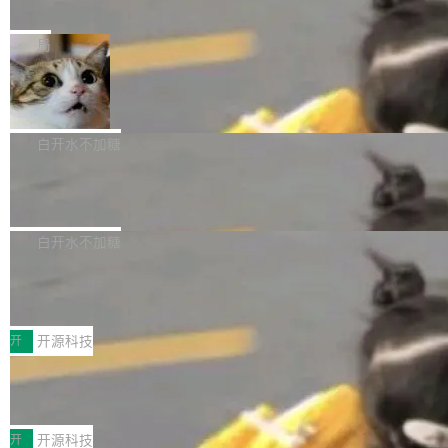
e” 和 Muse Spark 1.2 模型
mmit 之间的空隙里丢失了。 DeltaDB 要做的就
金额高达158.3亿美元，这一单项投入已经逼近
Meta 今天发布了两款 AI 产品：Muse Code，
是把这段空隙补上。 回退到任何一次编辑：Delt
微软同期总资本开支的四成。 与亚马逊、Alpha
一个在终端里运行的编程 agent；Muse Spark
局
aDB 捕获 commit 之间的每一次操作，...
bet、微软以及 Meta 等传统科技巨头相比，Spa
1.2，驱动这个 agent 的新模型。一句话概括：
ceXAI的资金消耗速度尤为引人瞩目。然而，支
美团开源 LoHoSearch，用知识图谱校
你可以用 curl -fsSL https://dev.meta.ai/install.
准 AI 能力认知
撑庞大支出的资金来源却呈现出截然不同的面
sh | bash 安装一个能在大项目里自动规划、写
机器出题的前提，是让机器拥有全局视野。整个
貌。数据显示，微软和 Meta 主要依托充沛的经
代码、验证结果的 AI 终端工具。 据介绍，Muse
构建流程可以分为四个环节：建图 → 控制难度
白开水不加糖
营现金流来覆盖资本开支，其资本支出覆盖率分
Code 是 Meta 的编程 agent 产品。它和市场上
→ 质量把关 → 数据概览。
别达到155% 和106%;而SpaceXAI的经营现金
腾讯开源 UCL-MPComm 通信库
已有的终端编程 agent 在设计理念上有几个明显
流仅能覆盖资本开支的12...
的差异点。 异步后台 agent：Muse Code 有一
腾讯网平团队宣布开源了 UCL-MPComm 通信
个主 agent 循环，外加一组后台 agent。这些后
库，并将作为transport接入Mooncake TENT。
白开水不加糖
台 agent...
该通信库针对AI Memory池化场景的数据传输需
CoStrict入选工信部2025人工智能应用
求进行了深度优化，能够实现数据中心内大规模
典型案例
计算节点间多种内存类型的高性能通信。 UCL-
近日，工信部科技司公示《2025人工智能应用典
MPComm将作为一种传输引擎接入Mooncake T
型案例入选名单》，深信服“面向企业研发场景的
开
开源科技
ENT，实现零拷贝传输性能提升30%、非零拷贝
开源 AI 编程平台 CoStrict 应用”凭借卓越的技术
传输性能最高提升5倍。UCL-MPComm底层基
深信服AI算力网关入选工信部人工智能
创新与落地成效成功入选。 全链路私有化部署，
应用典型案例！
于自研UCL-Engine通信引擎，后续腾讯网平将
助力企业AI研发安全落地 当前，越来越多企业已
前不久，工业和信息化部正式发布《2025年人工
持续开源更多基于UCL-Engine的高性能通信组
经开始引入 AI Coding 工具，通过调用公有云模
智能应用典型案例名单》，集中展示人工智能在
开
开源科技