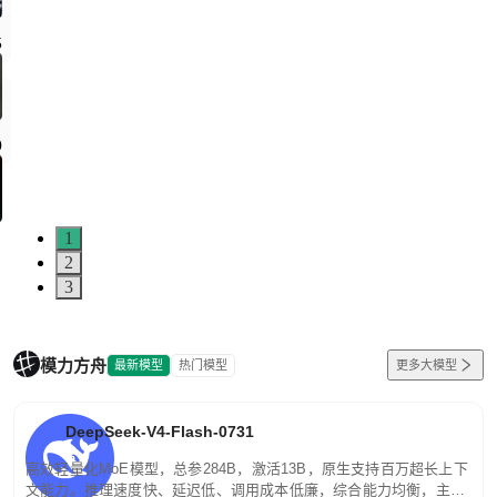
5
0
1
2
3
模力方舟
最新模型
热门模型
更多大模型
DeepSeek-V4-Flash-0731
高效轻量化MoE模型，总参284B，激活13B，原生支持百万超长上下
文能力。推理速度快、延迟低、调用成本低廉，综合能力均衡，主打