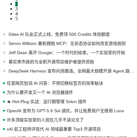
2
3
4
5
Gitee AI 队友正式上线，免费领 500 Credits 体验额度
Simon Willison 重新拥抱 MCP：无状态协议如何改变游戏规则
Jeff Dean 离开 Google：一个时代的结束，一个实验室的开始
慕尼黑市政府为全职开源项目维护者提供资助
DeepSeek Harness 宣布内测邀请，全网最大规模开源 Agent 路演现场诞生
任意网页划词 AI 问答：不用切换标签页的效率秘诀
为什么要开发又一个 AI 浏览器插件
🔥 Hot-Plug 实战：运行期管理 Solon 插件
OpenAI 宣布为 GPT-5.6 Sol 调优，并让免费用户无限用 Luna
许多顶级实验室的人现在几乎不读论文了
xAI 前工程师评现代 AI 领域最重要 Top3 开源项目