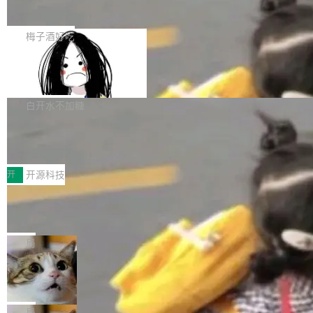
展开启新的篇章。
滞，过去三个月内没有任何条目完成更新，用户
如果你在 Spring Boot 里做过国际化，流程大概
提交的编辑请求也长期处于待处理状态。 Groki
是这样的：配 MessageSource 的 Bean、写 R
梅子酒好吃
pedia 于去年底上线，定位为由人工智能生成内
eloadableResourceBundleMessageSource、
容的百科平台，被马斯克视为传统众包百科网站
Apache Doris 4.1 全面增强 Iceberg：
声明 LocaleResolver、注册 LocaleChangeInt
支持 UPDATE、MERGE INTO 与 Iceb
维基百科的替代方案。Lawfare 调查发现，无论
erceptor…五六步之后才能看到第一行翻译文
Apache Doris 4.1 要补齐的，正是缺失的那一
erg V3
热门页面还是低关注度页面，均未出现近期更
本。 Solon 换了个方式。整个 i18n 模块围绕三
半。在已有查询能力的基础上，Doris 进一步支
白开水不加糖
新，相关问题并非局限于特定领域，而是在不同
个解析器、一个注解、一个工具类展开——没有
持了 UPDATE、DELETE、MERGE INTO 等数
主题和访问量页面中普遍存在。 调查人员最初认
XML、没有拦截器注册、没有样板配置。 资源
Testin XAgent：CIO智能测试落地指南
据修改操作、完整的表结构管理与分区演进，以
为，Grokipedia可能只是限...
文件的约定 把文件放到 resources/i18n/ 下： r
及 rewrite_data_files、expire_snapshots 等日
7月30日，TiD2026质量竞争力大会在北京中关
esources/i18n/messages.properties ...
常维护操作，并完整支持 Iceberg V3 格式。
村国家自主创新示范区会议中心开幕。本届大会
开
开源科技
由中关村智联软件服务业质量创新联盟主办，以
让非法状态不可表示：一篇关于 ADT
“智构可信·质创未来——AI原生时代的质量新范
的帖子在 Reddit 火了
式”为主题，直面AI从实验室走向规模化产业落地
有一种东西，一旦用过就回不去了。Alex Fedos
的核心质量命题。会上，《2026智能研发生产力
eev 管它叫"软件设计的基石"。 他说的东西不新
局
工具选型手册》发布，Testin云测的Testin XAge
鲜——代数数据类型（ADT），尤其是和类型
Cloudflare 开源内部企业 AI 平台 Clou
nt智能测试系统入选AI测试领域代表产品。对CI
（sum type）。但他说清楚了一件事：这不是类
dflare OS
O而言，这提示了一个转变：AI测试正在从效率
型系统的学术体操，是日常编码的思维方式。 文
Cloudflare 发布了一个开源项目 Cloudflare O
工具升级为企业的质量基础设施。 CIO面对的新
章从一个简单的例子切入。一个网站的深色主题
S。如果你只看官方博客，你会觉得这是又一
局