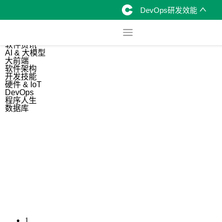
DevOps研发效能
综合
开源资讯
软件资讯
AI & 大模型
大前端
软件架构
开发技能
硬件 & IoT
DevOps
程序人生
数据库
1