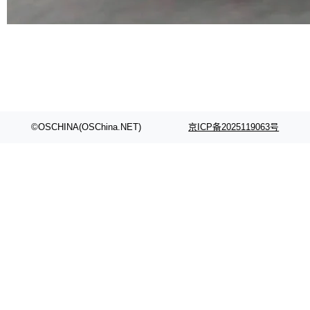
代码检索手段（如关键词匹配、目录遍历）仅能
在语法层面完成文本定位，难以触及代码的语义
内涵与结构关联，导致开发者使用代码智能体在
理解大规模代码仓时面临显著"代码仓理解"瓶
颈。 代码仓深度理解服务（以下简称" CodeBas
e深度理解服务"）是华为云码道（CodeA...
©OSCHINA(OSChina.NET)
京ICP备2025119063号