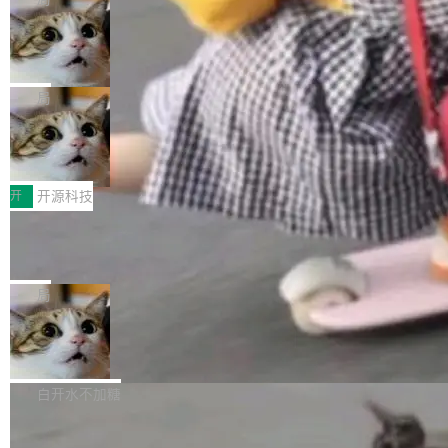
现实 过去两年，CIO们的焦虑清单上多了两项：
设置，如果用布尔值 + 可空字段来表示——bool
个"AI 知识库 + 聊天机器人"——每个大厂都在
一是如何让大模型和智能体应用安全地从PoC走
ean 表示是否可切换，nullable 的默认模式、浅
Deno 团队开源 Celld，可自托管的分
做，没什么新鲜的。 但 Kenton Varda 在 Twitte
向生产，二是如何让测试团队跟得上AI应用...
布式 Durable Objects
色方案、深色方案——会产生大量无意义的组
r 上把事情说清楚了： 今天我们发布了 Cloudfla
Ryan Dahl 领导的 Deno 团队推出了最新开源项
合。方案缺了、配置冲突了、全 null 了。要知道
re OS，一个带连接器的聊天机器人，跟其他所
目 Celld，一个能在自己机器上运行 Cloudflare
局
哪些组合有效，作者说，你得靠"文档、校验、或
有科技公司做的一样。只不过，实际上它不一
Workers 和 Durable Objects 的守护进程。 设
者部落知识"。 换个写法。Rust 的 enum，两个
样。这是 Sandstorm.io 的重制版，我十年前的
鲁大师7月新机性能/流畅/AI榜：vivo夺
计思路很直接：每个对象是一个独立的 SQLite
变体：Switchable...
性能、流畅双第一，三星Galaxy Z系列
那个创业公司。不同的是，这次它构建在 Cloudf
数据库，按名称寻址，复制到你自己的 S3 兼容
2026年7月的手机市场，由于存储等硬件成本暴
新折叠缺席
lare Workers 上——我花了九年时间搭建的平台
存储库里。节点之间只通过这个存储库协调——
增，手机厂商的日子也不好过啊，新机速度明显
开
开源科技
——并且深度集成了 AI。这基本上是我十年秘密
没有控制平面，没有共识协议。每个对象自带一
放缓，因此硝烟味淡了许多。新机参数规格除开
计划的顶峰。 十年前，Ken...
个小型数据库，应用天然按分片构建，单个数据
Zed 推出 DeltaDB，一个记录 commit
高价的三星折叠（三星Galaxy Z Fold8 Ultra / Z
之间所有操作的版本控制系统
库的竞争和爆炸半径问题在设计层面就被消除
Fold8 / Z Flip8）外，其余要么是中低端机器，
Zed 编辑器团队发布了新项目——DeltaDB，一
了。 闲置的 cell 会休眠到几乎不占资源。当 cel
例如iQOO Z11i、REDMI Note 17、REDMI No
个在 git commit 之间记录每一次编辑操作的版
局
l 迁移或唤醒时，新宿主从 S3 恢复 SQLite 数据
te 17 Pro、OPPO K15，要么是vivo X300 E这
本控制系统。目前处于 Early Access 阶段。 De
库继续执行。存储库是持久化的唯一真相...
样的次旗舰。 Galaxy Z Fold8 Ultra / Z Fold8 /
SpaceXAI 单季资本开支达 183 亿美元
ltaDB 的核心思路直接写在 landing page 最显
Z Flip8三款折叠屏新机均在7月22日发布，且全
眼的位置：「Software is made between com
根据风险投资人Tomer Tunguz 博客（VC 分
部搭载骁龙8 Elite Gen5 for Galaxy，它们本该
mits」——软件是在 commit 之间写出来的。git
析）披露的最新分析与第二季度业绩报告，Spac
白开水不加糖
是7月性...
只记录了你提交的最终状态，但真正的工作过程
eXAI在上个季度的总资本支出飙升至183.7亿美
——打字、删改、试错、agent 对话——都在 co
Meta 发布终端编程 Agent“Muse Cod
元。其中，绝大部分资金被直接用于 AI 领域，