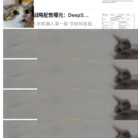
5% RHAE Best@1，超过了 ARC 报告的人类专
覆盖 rust-lang/rust 单一仓库的代码贡献。这不
局
家基线 95.4%。 不是又一个 coding agent 包装
是项目级别的官方立场，目前由五个团队采纳，
宇树科技 IPO 战略配售曝光：DeepSe
器 Prime Agent 的架构和市面上大多数 coding
但它可能是主流开源项目中关于 AI 辅助贡献最
ek 获配 93.3 万股，锁定 36 个月
agent 有本质区别。大多数 agent harness 的设
细致的一份规则。 政策的核心只有一句话：LLM
8月6日晚间，“人形机器人第一股”宇树科技股份
计是基于早期模型的能力—...
可以用来分析、提炼、审阅、建议，但不能用来
有限公司披露IPO发行价格及战略配售结果，杭
白开水不加糖
创作。 具体来说，LLM 生成的代码可以提交，
州深度求索人工智能基础技术研究有限公司（De
但必须满足五个条件：预先安排、非关键、高质
Docker 29.7.2 发布
epSeek）获配93.3399万股，按150.8元/股发行
量、充分测试、充分审查，并且必须披露。LLM
价格计算，认购金额约1.41亿元，股份锁定期为
Docker 29.7.2 现已发布，具体更新内容如下：
不得生成涉及安全性的关键变更，除非作者本身
36个月。 公告显示，本次宇树科技战略配售对
Bug fixes and enhancements 修复多次传递同
白开水不加糖
就是领域专家。即使如此，政策也"强烈不建
象主要包括长期投资机构、与公司业务具有战略
一环境变量时，docker service create和docker
议"这么做。 对于不披露的情况，审核者可以直
合作关系或长期合作愿景的大型企业、科创板保
Apache Fluss 毕业成为顶级项目
service update会发生 panic 的问题。docker/cl
接关闭 PR，无需解释。 政策作者 Jynn Ne...
荐人跟投子公司，以及公司高级管理人员和核心
i#7145 修复了 Docker Engine 29.7.0 中引入的
今年 7 月，Apache Fluss 的毕业提案在 Apach
员工参与设立的专项资产管理计划。其中，Dee
一个回归问题，该问题导致拉取镜像时会拒绝包
e 孵化器项目管理委员会（IPMC）投票中获得
白开水不加糖
pSeek作为与宇树科技具备战略合作关系的企
含绝对 hardlink 目标的镜像（此类镜像由某些镜
全票通过，随后获 Apache 软件基金会董事会批
业，获配股份数量占本次发行数量的2.31%。 除
像构建工具生成）。moby/moby#53305 修复了
马斯克 AI 百科项目 Grokipedia 被曝数
准。今天，Apache 软件基金会正式宣布 Apach
DeepSeek外，腾讯旗下上海启善投资有限公司
月未更新
Docker Engine 29.7.0 中引入的一个回归问
e Fluss 孵化毕业，成为 Apache 顶级项目（TL
埃隆·马斯克推出的AI百科项目 Grokipedia 被曝
获配9...
题，该问题可能导致在旧版 Linux 内核...
P）！这一里程碑不仅标志着 Fluss 迈入新的发
长期停止内容更新，未能实现其作为“AI版维基百
白开水不加糖
展阶段，也将进一步推动流式存储、实时湖仓与
科”替代品的目标。 据 Lawfare 最新调查，自今
AI 数据基础加速融合，为实时数据基础设施的发
Solon I18n：三种解析器，零样板代码
年4月以来，Grokipedia 页面更新功能基本停