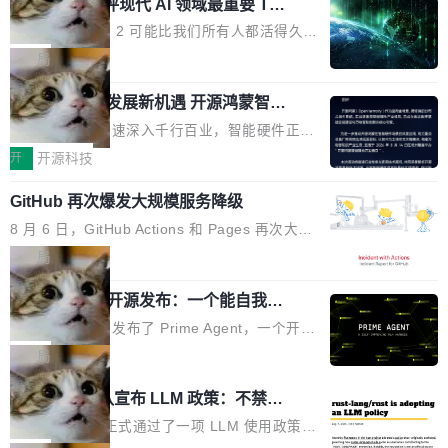
业化营销服务的需求从未如此迫切。 但市场扩容
xAI 前工程师评现代 AI 领域最重要 Top
n 这条推文引发了广泛讨论。他不是在说风凉
巧机身有效提升市面主流标准A...
3 开源项目
的同时,服务商的竞争逻辑正在改变。2026年Top
话，他是说出了一个圈内人尽皆知但很少公开捅
Flash Attention 2 可能比我们所有人都活得久。
Agency年度合辑的观察指出,“产品”这个离消费
破的事实。 Jordan 随后补充了一句软化声明：
这句话不是来自某个技术博客，而是出自 Hieu
局
者最近的载体,在整个品牌营销层面的权重显著变
「我不认为这些会议上大部分论文都在过度宣传
Pham 的一条推文。Hieu Pham 是谁？他是 xAI
高了。全域营销服务商的竞争正在从规模转向深
或造假。问题是，作为读者，如果你筛选出那些
共商智能硬件发展新机遇 开源鸿蒙智能
的早期工程师之一，在 Grok 训练基础设施团队
度,案例厚度、全域覆盖、多线协同...
硬件开发者日杭州站即将举行
看起来最令人兴奋的论文，那它们大部分都是过
工作过。近日他在 X 上发了一条帖子，列出了他
随着万物智联加速深入千行百业，智能硬件正从
度宣传的。」 这才是真正的痛点。不是所有论文
认为现代 AI 领域最重要的三个开源项目。 第一
单点设备迈向智能化、网联化、协同化发展。作
开
开源科技
都有问题，是最吸引眼球的那批论文最有问题。
个名字毫无悬念：Flash Attention 2。 Hieu 的
为面向全场景、跨终端的分布式操作系统，开源
他引用的帖子来自 Mathew Shen，一位 ICLR 2
理由很具体。FA 系列不需要解释，但 FA2 是他
GitHub 再次爆发大规模服务降级
鸿蒙通过统一技术底座和分布式能力，为不同类
026 的读者：「看了篇 ...
认为最重要的一个——复杂度恰到好处，刚好能
型智能设备的开发、连接与互联提供关键支撑，
8 月 6 日，GitHub Actions 和 Pages 再次大规
驱动你去学 CuTe，但还没被那些"邪恶的" Hopp
也为产业链企业探索产品创新与商业增长打开新
模服务降级，Actions 完全不可用超过 5 小时，
局
er++ 优化所淹没，足够容易修改和适配。 更关
的空间。 8月14日，开源鸿蒙智能硬件开发者日
webhook 停发，连自托管 runner 也因调度层故
键的是 FA2 的持久性...
（OHDD：OpenHarmony Hardware Develope
Prime Agent 开源发布：一个能自我改
障无法工作。Pages、Copilot code review、C
进的编程 Agent，ARC-AGI 3 超越人类
r Day）将在杭州启航。活动面向智能硬件产业
opilot coding agent 全部受影响。从检测到完全
Prime Intellect 发布了 Prime Agent，一个开源
专家基线
链企业和开发者，邀请行业专家与资深技术顾
恢复，大约 12 小时。 这是 2026 年 8 月的第六
的编程 Agent Harness，核心设计围绕两个抽
局
问，围绕开源鸿蒙技术能力、设备适配、芯片适
起事故，其中四起与 AI/Copilot 服务相关。 Git
象：Recursive Language Model（RLM）和 C
配、功耗与稳定性调优、兼容性测评及统一互联
Rust 项目团队宣布 LLM 政策：不禁
Hub 员工 kdaigle 在 HN 讨论中贴出了一组数
ontinual Harness。在 ARC-AGI 3 基准测试
等内容展开系统讲解和实战交流，帮助企业进一
止，但你要承认哪些代码不是你写的
据：2025 年全年 10 亿次 commit。现在，每周
上，Prime Agent + Opus 5 的组合达到了 95.
Rust 语言项目正式通过了一项 LLM 使用政策，
步了解开源鸿蒙在智能...
2.75 亿次，全年预计 140 亿次。GitHub...