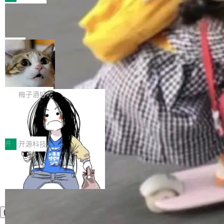
件。 腾讯网平团队在UCL-MPComm中实现了一
型或企业内部部署模型提升研发效率。但随着 AI
各领域的应用成果，覆盖技术底座、行业赋能、
个独立于业务线程的全局通信引擎（Engine），
Coding 从个人辅助工具逐步走向团队级、组织
Jeff Dean 离开 Google：一个时代的结
产品应用、支撑保障、专题等五大方向。深信服
并实...
束，一个实验室的开始
级应用，企业在规模化落地过程中，对安全性、
AI算力网关（AI创新平台）成功入选！ 随着各行
Google 员工编号 20。MapReduce 作者之一。
可控性和代码质量提出了更高要求。 首先是数据
各业的Agent走向规模化建设，算力构成形态逐
Bigtable 作者之一。TensorFlow 的作者之一。
局
安全与合规要求。对于大多数普通研发场景，公
渐丰富，用户关注的重点也在发生变化：不只是
Gemini 的架构师。Google 首席科学家。 Jeff D
有云模型能够满足快速试用和效率提升的需求。
让AI用起来，还要进一步看清混合算力时代下，
🔥 SolonCode v2026.8.4 发布：界面
ean 在 Google 工作了 27 年后，宣布离职。 他
但对于金融、能源、医疗等对数据安全要求较...
字体可调、22 种语言、记忆搜索增强
Token花在哪里、算力是否被充分利用，以及持
不是一个人走。一同离开的还有 Sanjay Ghema
打开终端就能上岗的全中文编码智能体，这一轮
续增长的AI成本该如何优化。 深信服AI算力网关
wat（Google 员工编号 23，Jeff Dean 二十多
把「看得清、用母语、记得住」三件事一次补
梅子酒好吃
正是围绕这些实际问题，从Token治理和成本治
年的编程搭档，MapReduce 和 Bigtable 的共同
齐。 SolonCode 是什么 SolonCode 是杭州无
理两个方面，让用户的每一份算力都看得清、管
作者）、Quoc Le（Google 大脑核心成员，Se
让“代码语义理解”深度释放AI Coding
耳科技研发的企业级终端编码智能体——一位全
得住、用得稳、省得下、更安全！ 一、从现在开
价值潜能：华为云码道（CodeArts）
q2Seq 和 DocAI 的共同发明人）以及 Oriol Vin
中文驱动的数字员工，自主理解需求、规划步
一、代码仓深度理解技术的作用与价值 在软件工
始，Token使用一目...
代码仓技术解析
yals（Gemini 联合负责人，AlphaSta...
骤、编写代码。不挑模型、不挑平台，curl 一行
程实践中，代码仓是企业核心知识资产的主要载
开
开源科技
装完即用。 开源地址：Gitee · GitCode · GitHu
体。企业级代码仓库通常包含数十万乃至数百万
b 安装 支持 Java 8+（8~26）、macOS / Linu
个文件，其规模远超单次模型调用可承载的上下
x / Windows / Harmony PC。 # macOS / Linu
文窗口。随着项目规模的持续扩张与代码历史的
x / Harmony PC curl -fsSL https://solon.noea
不断累积，代码仓中的模块关系、接口契约、业
r.org/solon...
务逻辑等关键信息往往分散于数十乃至数百个文
件之中，形成高度复杂的知识关联网络。传统的