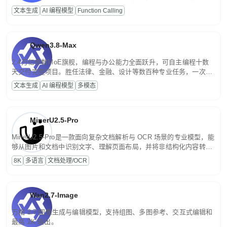
高并发、轻量化任务，适合日常对话、内容创作、基础 RAG、批量
文本生成
AI 编程模型
Function Calling
文案处理等普惠刚需场景。
Qwen3.8-Max
2.4万亿参数MoE旗舰，编程与办公能力全面跃升，可自主编程十数
天交付完整项目。胜任法律、金融、设计等数百种专业任务，一次对
话端到端交付生产级成果。原生视觉理解贯穿规划、执行与验证全流
文本生成
AI 编程模型
多模态
程，支持超长文档与长视频的深度语义解析。长程任务中自主规划与
闭环迭代，持续进化。
MinerU2.5-Pro
MinerU2.5-Pro是一款面向复杂文档解析与 OCR 场景的专业模型，能
够从图片和文档中识别文字、理解页面布局，并将非结构化内容转换
为便于存储、检索和二次处理的结构化结果。
8K
多语言
文档处理/OCR
Wan2.7-Image
万相 2.7 图像生成与编辑模型，支持组图、多图参考、交互式编辑和
最高 2K 输出。