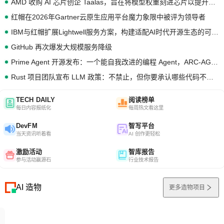
AMD 收购 AI 芯片创企 Taalas，旨在将模型权重刻进芯片以提升推理性能
红帽在2026年Gartner云原生应用平台魔力象限中被评为领导者
IBM与红帽扩展Lightwell服务方案，构建适配AI时代开源生态的可信基础设施
GitHub 再次爆发大规模服务降级
Prime Agent 开源发布：一个能自我改进的编程 Agent，ARC-AGI 3 超越人类专家基线
Rust 项目团队宣布 LLM 政策：不禁止，但你要承认哪些代码不是你写的
TECH DAILY
阅读榜单
每日内容报纸化
每周热文看这里
DevFM
智写平台
当天资讯听着看
AI 创作更轻松
激励活动
智库报告
参与活动赢源石
行业技术报告
AI 造物
更多造物项目