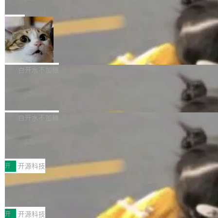
e” 和 Muse Spark 1.2 模型
mmit 之间的空隙里丢失了。 DeltaDB 要做的就
金额高达158.3亿美元，这一单项投入已经逼近
Meta 今天发布了两款 AI 产品：Muse Code，
是把这段空隙补上。 回退到任何一次编辑：Delt
微软同期总资本开支的四成。 与亚马逊、Alpha
一个在终端里运行的编程 agent；Muse Spark
局
aDB 捕获 commit 之间的每一次操作，...
bet、微软以及 Meta 等传统科技巨头相比，Spa
1.2，驱动这个 agent 的新模型。一句话概括：
ceXAI的资金消耗速度尤为引人瞩目。然而，支
美团开源 LoHoSearch，用知识图谱校
你可以用 curl -fsSL https://dev.meta.ai/install.
准 AI 能力认知
撑庞大支出的资金来源却呈现出截然不同的面
sh | bash 安装一个能在大项目里自动规划、写
机器出题的前提，是让机器拥有全局视野。整个
貌。数据显示，微软和 Meta 主要依托充沛的经
代码、验证结果的 AI 终端工具。 据介绍，Muse
构建流程可以分为四个环节：建图 → 控制难度
白开水不加糖
营现金流来覆盖资本开支，其资本支出覆盖率分
Code 是 Meta 的编程 agent 产品。它和市场上
→ 质量把关 → 数据概览。
别达到155% 和106%;而SpaceXAI的经营现金
腾讯开源 UCL-MPComm 通信库
已有的终端编程 agent 在设计理念上有几个明显
流仅能覆盖资本开支的12...
的差异点。 异步后台 agent：Muse Code 有一
腾讯网平团队宣布开源了 UCL-MPComm 通信
个主 agent 循环，外加一组后台 agent。这些后
库，并将作为transport接入Mooncake TENT。
白开水不加糖
台 agent...
该通信库针对AI Memory池化场景的数据传输需
CoStrict入选工信部2025人工智能应用
求进行了深度优化，能够实现数据中心内大规模
典型案例
计算节点间多种内存类型的高性能通信。 UCL-
近日，工信部科技司公示《2025人工智能应用典
MPComm将作为一种传输引擎接入Mooncake T
型案例入选名单》，深信服“面向企业研发场景的
开
开源科技
ENT，实现零拷贝传输性能提升30%、非零拷贝
开源 AI 编程平台 CoStrict 应用”凭借卓越的技术
传输性能最高提升5倍。UCL-MPComm底层基
深信服AI算力网关入选工信部人工智能
创新与落地成效成功入选。 全链路私有化部署，
应用典型案例！
于自研UCL-Engine通信引擎，后续腾讯网平将
助力企业AI研发安全落地 当前，越来越多企业已
前不久，工业和信息化部正式发布《2025年人工
持续开源更多基于UCL-Engine的高性能通信组
经开始引入 AI Coding 工具，通过调用公有云模
智能应用典型案例名单》，集中展示人工智能在
开
开源科技