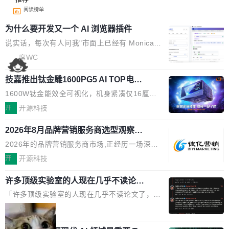
阅读榜单
为什么要开发又一个 AI 浏览器插件
说实话，每次有人问我"市面上已经有 Monica、
Sider、Copilot for Chrome 这些 AI 浏览器插件
席WC
了，你为什么还要再做一个"，我都觉得这个问题
技嘉推出钛金雕1600PG5 AI TOP电
问得好。 因为我自己也是从用户变成开发者的。
源：为发烧级主机与本地AI算力打造旗
现有产品的天花板 我用过不少 AI 浏览器插件。
1600W钛金能效全可视化，机身紧凑仅16厘米
舰供电方案
刚开始觉得都挺好——选中一段文字，弹出解
继2026台北电脑展首度亮相后，技嘉科技近日正
开
开源科技
释；写邮件时帮你润色；看英文网页给你翻译摘
式发布钛金雕1600PG5 AI TOP电源。这款高端
要。但用久了你会发现，它们本质上都是同一类
2026年8月品牌营销服务商选型观察：
电源专为发烧级DIY主机与本地AI算力平台打
从流量思维到品牌资产思维的范式转移
东西：一个带网页上下文的聊天框。 它们能读取
造，整机长度仅16厘米，提供1600W额定功率
2026年的品牌营销服务商市场,正经历一场深刻
页面的文本，然后把文本丢给大模型，再返回一
与80PLUS钛金能效；支持ATX 3.1与PCIe 5.1
的价值重构。全球全案品牌代理机构市场从2025
开
开源科技
段回答。仅此而已。 这当然有用，但总觉得差点
规范，结合服务器级元件、完善供电线材与内置
年的83.1亿美元增长至2026年的86.6亿美元,年
意思。比如我在一个后台管理系统里，需要填50
实时LCD监控屏，可充分满足当下高阶PC主机
许多顶级实验室的人现在几乎不读论文
复合增长率达5.44%,预计2032年将突破120亿美
个表单字段，每个字段还有联动逻辑；比如我
了
的严苛使用需求。 澎湃功率，紧凑机身 钛金雕1
元。数字广告与公共关系相关服务市场更是从20
「许多顶级实验室的人现在几乎不读论文了，而
想...
600PG5 AI TOP具备强悍输出功率，同时实现
25年的8463亿美元扩张至2026年的8763亿美
且他们认为 ICLR/ICML/NeurIPS 充斥着大量过
局
机身尺寸大幅精简。整机长度仅16厘米，属于同
元。数字的背后是一个清晰的事实——品牌对专
度宣传和欺诈。」 OpenAI 研究员 Keller Jorda
功率段机身尺寸十分紧凑的1600W电源产品。小