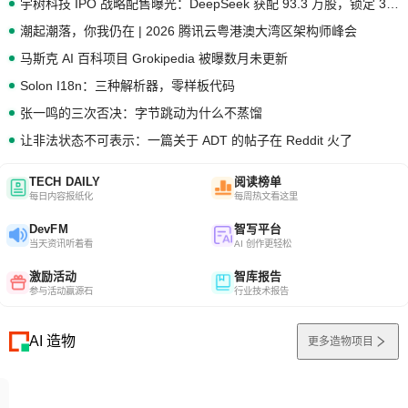
宇树科技 IPO 战略配售曝光：DeepSeek 获配 93.3 万股，锁定 36 个月
潮起潮落，你我仍在 | 2026 腾讯云粤港澳大湾区架构师峰会
马斯克 AI 百科项目 Grokipedia 被曝数月未更新
Solon I18n：三种解析器，零样板代码
张一鸣的三次否决：字节跳动为什么不蒸馏
让非法状态不可表示：一篇关于 ADT 的帖子在 Reddit 火了
TECH DAILY
阅读榜单
每日内容报纸化
每周热文看这里
DevFM
智写平台
当天资讯听着看
AI 创作更轻松
激励活动
智库报告
参与活动赢源石
行业技术报告
AI 造物
更多造物项目