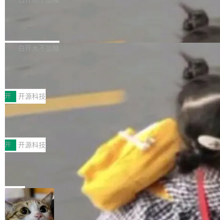
营现金流来覆盖资本开支，其资本支出覆盖率分
Code 是 Meta 的编程 agent 产品。它和市场上
→ 质量把关 → 数据概览。
别达到155% 和106%;而SpaceXAI的经营现金
已有的终端编程 agent 在设计理念上有几个明显
腾讯开源 UCL-MPComm 通信库
流仅能覆盖资本开支的12...
的差异点。 异步后台 agent：Muse Code 有一
腾讯网平团队宣布开源了 UCL-MPComm 通信
个主 agent 循环，外加一组后台 agent。这些后
库，并将作为transport接入Mooncake TENT。
白开水不加糖
台 agent...
该通信库针对AI Memory池化场景的数据传输需
CoStrict入选工信部2025人工智能应用
求进行了深度优化，能够实现数据中心内大规模
典型案例
计算节点间多种内存类型的高性能通信。 UCL-
近日，工信部科技司公示《2025人工智能应用典
MPComm将作为一种传输引擎接入Mooncake T
型案例入选名单》，深信服“面向企业研发场景的
开
开源科技
ENT，实现零拷贝传输性能提升30%、非零拷贝
开源 AI 编程平台 CoStrict 应用”凭借卓越的技术
传输性能最高提升5倍。UCL-MPComm底层基
深信服AI算力网关入选工信部人工智能
创新与落地成效成功入选。 全链路私有化部署，
应用典型案例！
于自研UCL-Engine通信引擎，后续腾讯网平将
助力企业AI研发安全落地 当前，越来越多企业已
前不久，工业和信息化部正式发布《2025年人工
持续开源更多基于UCL-Engine的高性能通信组
经开始引入 AI Coding 工具，通过调用公有云模
智能应用典型案例名单》，集中展示人工智能在
开
开源科技
件。 腾讯网平团队在UCL-MPComm中实现了一
型或企业内部部署模型提升研发效率。但随着 AI
各领域的应用成果，覆盖技术底座、行业赋能、
个独立于业务线程的全局通信引擎（Engine），
Coding 从个人辅助工具逐步走向团队级、组织
Jeff Dean 离开 Google：一个时代的结
产品应用、支撑保障、专题等五大方向。深信服
并实...
束，一个实验室的开始
级应用，企业在规模化落地过程中，对安全性、
AI算力网关（AI创新平台）成功入选！ 随着各行
Google 员工编号 20。MapReduce 作者之一。
可控性和代码质量提出了更高要求。 首先是数据
各业的Agent走向规模化建设，算力构成形态逐
Bigtable 作者之一。TensorFlow 的作者之一。
局
安全与合规要求。对于大多数普通研发场景，公
渐丰富，用户关注的重点也在发生变化：不只是
Gemini 的架构师。Google 首席科学家。 Jeff D
有云模型能够满足快速试用和效率提升的需求。
让AI用起来，还要进一步看清混合算力时代下，
🔥 SolonCode v2026.8.4 发布：界面
ean 在 Google 工作了 27 年后，宣布离职。 他