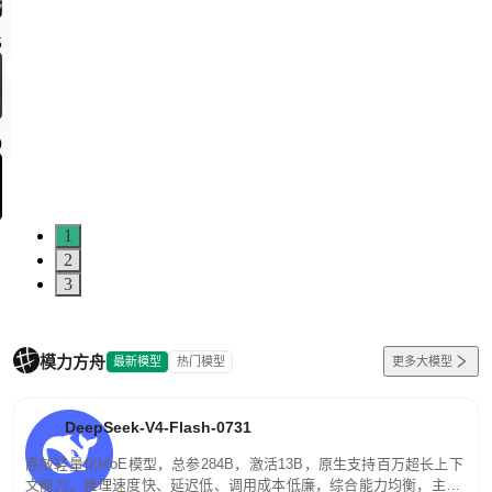
1
2
3
模力方舟
最新模型
热门模型
更多大模型
DeepSeek-V4-Flash-0731
高效轻量化MoE模型，总参284B，激活13B，原生支持百万超长上下
文能力。推理速度快、延迟低、调用成本低廉，综合能力均衡，主打