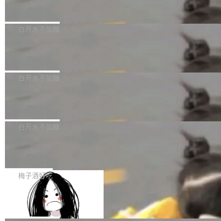
但必须满足五个条件：预先安排、非关键、高质
Docker 29.7.2 发布
epSeek）获配93.3399万股，按150.8元/股发行
量、充分测试、充分审查，并且必须披露。LLM
价格计算，认购金额约1.41亿元，股份锁定期为
Docker 29.7.2 现已发布，具体更新内容如下：
不得生成涉及安全性的关键变更，除非作者本身
36个月。 公告显示，本次宇树科技战略配售对
Bug fixes and enhancements 修复多次传递同
白开水不加糖
就是领域专家。即使如此，政策也"强烈不建
象主要包括长期投资机构、与公司业务具有战略
一环境变量时，docker service create和docker
议"这么做。 对于不披露的情况，审核者可以直
合作关系或长期合作愿景的大型企业、科创板保
Apache Fluss 毕业成为顶级项目
service update会发生 panic 的问题。docker/cl
接关闭 PR，无需解释。 政策作者 Jynn Ne...
荐人跟投子公司，以及公司高级管理人员和核心
i#7145 修复了 Docker Engine 29.7.0 中引入的
今年 7 月，Apache Fluss 的毕业提案在 Apach
员工参与设立的专项资产管理计划。其中，Dee
一个回归问题，该问题导致拉取镜像时会拒绝包
e 孵化器项目管理委员会（IPMC）投票中获得
白开水不加糖
pSeek作为与宇树科技具备战略合作关系的企
含绝对 hardlink 目标的镜像（此类镜像由某些镜
全票通过，随后获 Apache 软件基金会董事会批
业，获配股份数量占本次发行数量的2.31%。 除
像构建工具生成）。moby/moby#53305 修复了
马斯克 AI 百科项目 Grokipedia 被曝数
准。今天，Apache 软件基金会正式宣布 Apach
DeepSeek外，腾讯旗下上海启善投资有限公司
月未更新
Docker Engine 29.7.0 中引入的一个回归问
e Fluss 孵化毕业，成为 Apache 顶级项目（TL
埃隆·马斯克推出的AI百科项目 Grokipedia 被曝
获配9...
题，该问题可能导致在旧版 Linux 内核...
P）！这一里程碑不仅标志着 Fluss 迈入新的发
长期停止内容更新，未能实现其作为“AI版维基百
白开水不加糖
展阶段，也将进一步推动流式存储、实时湖仓与
科”替代品的目标。 据 Lawfare 最新调查，自今
AI 数据基础加速融合，为实时数据基础设施的发
Solon I18n：三种解析器，零样板代码
年4月以来，Grokipedia 页面更新功能基本停
展开启新的篇章。
滞，过去三个月内没有任何条目完成更新，用户
如果你在 Spring Boot 里做过国际化，流程大概
提交的编辑请求也长期处于待处理状态。 Groki
是这样的：配 MessageSource 的 Bean、写 R
梅子酒好吃
pedia 于去年底上线，定位为由人工智能生成内
eloadableResourceBundleMessageSource、
Apache Doris 4.1 全面增强 Iceberg：
容的百科平台，被马斯克视为传统众包百科网站
声明 LocaleResolver、注册 LocaleChangeInt
支持 UPDATE、MERGE INTO 与 Iceb
维基百科的替代方案。Lawfare 调查发现，无论
erceptor…五六步之后才能看到第一行翻译文
Apache Doris 4.1 要补齐的，正是缺失的那一
erg V3
热门页面还是低关注度页面，均未出现近期更