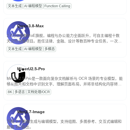
高并发、轻量化任务，适合日常对话、内容创作、基础 RAG、批量
文本生成
AI 编程模型
Function Calling
文案处理等普惠刚需场景。
Qwen3.8-Max
2.4万亿参数MoE旗舰，编程与办公能力全面跃升，可自主编程十数
天交付完整项目。胜任法律、金融、设计等数百种专业任务，一次对
话端到端交付生产级成果。原生视觉理解贯穿规划、执行与验证全流
文本生成
AI 编程模型
多模态
程，支持超长文档与长视频的深度语义解析。长程任务中自主规划与
闭环迭代，持续进化。
MinerU2.5-Pro
MinerU2.5-Pro是一款面向复杂文档解析与 OCR 场景的专业模型，能
够从图片和文档中识别文字、理解页面布局，并将非结构化内容转换
为便于存储、检索和二次处理的结构化结果。
8K
多语言
文档处理/OCR
Wan2.7-Image
万相 2.7 图像生成与编辑模型，支持组图、多图参考、交互式编辑和
最高 2K 输出。