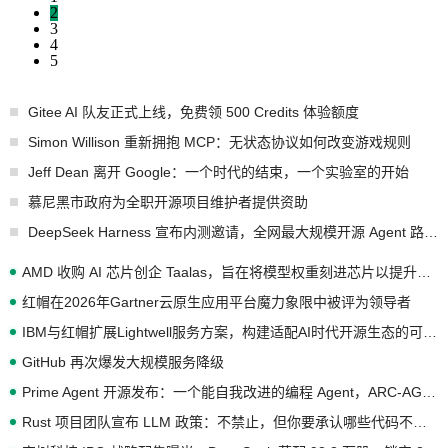
2
3
4
5
Gitee AI 队友正式上线，免费领 500 Credits 体验额度
Simon Willison 重新拥抱 MCP：无状态协议如何改变游戏规则
Jeff Dean 离开 Google：一个时代的结束，一个实验室的开始
慕尼黑市政府为全职开源项目维护者提供资助
DeepSeek Harness 宣布内测邀请，全网最大规模开源 Agent 路演现场诞生
AMD 收购 AI 芯片创企 Taalas，旨在将模型权重刻进芯片以提升推理性能
红帽在2026年Gartner云原生应用平台魔力象限中被评为领导者
IBM与红帽扩展Lightwell服务方案，构建适配AI时代开源生态的可信基础设施
GitHub 再次爆发大规模服务降级
Prime Agent 开源发布：一个能自我改进的编程 Agent，ARC-AGI 3 超越人类专家基线
Rust 项目团队宣布 LLM 政策：不禁止，但你要承认哪些代码不是你写的