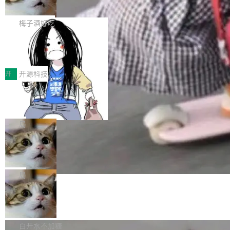
但对于金融、能源、医疗等对数据安全要求较...
字体可调、22 种语言、记忆搜索增强
Token花在哪里、算力是否被充分利用，以及持
不是一个人走。一同离开的还有 Sanjay Ghema
打开终端就能上岗的全中文编码智能体，这一轮
续增长的AI成本该如何优化。 深信服AI算力网关
wat（Google 员工编号 23，Jeff Dean 二十多
把「看得清、用母语、记得住」三件事一次补
梅子酒好吃
正是围绕这些实际问题，从Token治理和成本治
年的编程搭档，MapReduce 和 Bigtable 的共同
齐。 SolonCode 是什么 SolonCode 是杭州无
理两个方面，让用户的每一份算力都看得清、管
作者）、Quoc Le（Google 大脑核心成员，Se
让“代码语义理解”深度释放AI Coding
耳科技研发的企业级终端编码智能体——一位全
得住、用得稳、省得下、更安全！ 一、从现在开
价值潜能：华为云码道（CodeArts）
q2Seq 和 DocAI 的共同发明人）以及 Oriol Vin
中文驱动的数字员工，自主理解需求、规划步
一、代码仓深度理解技术的作用与价值 在软件工
始，Token使用一目...
代码仓技术解析
yals（Gemini 联合负责人，AlphaSta...
骤、编写代码。不挑模型、不挑平台，curl 一行
程实践中，代码仓是企业核心知识资产的主要载
开
开源科技
装完即用。 开源地址：Gitee · GitCode · GitHu
体。企业级代码仓库通常包含数十万乃至数百万
一条“删库”命令跑 17 小时，算法工程
b 安装 支持 Java 8+（8~26）、macOS / Linu
个文件，其规模远超单次模型调用可承载的上下
师删光 89TB 数据只为干私活
x / Windows / Harmony PC。 # macOS / Linu
文窗口。随着项目规模的持续扩张与代码历史的
最高人民检察院8月4日公布了一起案件：北京一
x / Harmony PC curl -fsSL https://solon.noea
不断累积，代码仓中的模块关系、接口契约、业
名90后算法工程师王某，为了给自己接的私活腾
局
r.org/solon...
务逻辑等关键信息往往分散于数十乃至数百个文
服务器空间，删光了公司AI游戏部门的全部核心
Cloudflare 分享推理优化实践：KV ca
件之中，形成高度复杂的知识关联网络。传统的
数据。 王某2024年1月入职东城区某科技公司AI
che 量化 + 权重压缩，吞吐量提升 4
代码检索手段（如关键词匹配、目录遍历）仅能
短剧部门，有互联网大厂背景。在公司内部架构
Kimi 和 GLM 是当前最强的大模型系列之一，但
1%，成本降 30%
在语法层面完成文本定位，难以触及代码的语义
调整期间，部门三次通知全员将数据从A集群迁
它们有一个共同的问题：太吃显存了。月之暗面
局
内涵与结构关联，导致开发者使用代码智能体在
移到B集群，王某都回复了"收到"。 他没有迁移
的 Kimi K 系列和智谱的 GLM 都是长上下文、M
理解大规模代码仓时面临显著"代码仓理解"瓶
数据。2024年9月3日下午4点，他使用此前登录
腾讯混元 Hy ASR3.0preview 发布
oE 架构的大模型，好用到让人上瘾，但 GPU 显
颈。 代码仓深度理解服务（以下简称" CodeBas
的账号密码进入A集群，输入了一条被程序员圈
存永远不够用。 Cloudflare 的 Workers AI 团队
腾讯混元正式推出新一代语音识别模型 Hy ASR
e深度理解服务"）是华为云码道（CodeA...
称为"删库跑路"的命令——最高管理员权限、无
一直在跑这些模型的推理。他们在官方博客上发
3.0preview。基于最新一代大语言模型 Hy3 的
白开水不加糖