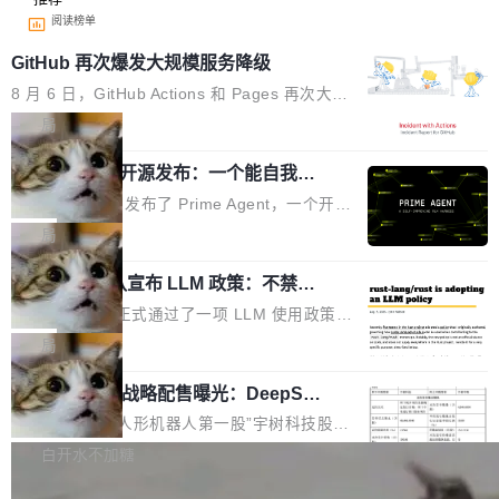
阅读榜单
GitHub 再次爆发大规模服务降级
8 月 6 日，GitHub Actions 和 Pages 再次大规
模服务降级，Actions 完全不可用超过 5 小时，
局
webhook 停发，连自托管 runner 也因调度层故
Prime Agent 开源发布：一个能自我改
障无法工作。Pages、Copilot code review、C
进的编程 Agent，ARC-AGI 3 超越人类
opilot coding agent 全部受影响。从检测到完全
Prime Intellect 发布了 Prime Agent，一个开源
专家基线
恢复，大约 12 小时。 这是 2026 年 8 月的第六
的编程 Agent Harness，核心设计围绕两个抽
局
起事故，其中四起与 AI/Copilot 服务相关。 Git
象：Recursive Language Model（RLM）和 C
Hub 员工 kdaigle 在 HN 讨论中贴出了一组数
Rust 项目团队宣布 LLM 政策：不禁
ontinual Harness。在 ARC-AGI 3 基准测试
止，但你要承认哪些代码不是你写的
据：2025 年全年 10 亿次 commit。现在，每周
上，Prime Agent + Opus 5 的组合达到了 95.
Rust 语言项目正式通过了一项 LLM 使用政策，
2.75 亿次，全年预计 140 亿次。GitHub...
5% RHAE Best@1，超过了 ARC 报告的人类专
覆盖 rust-lang/rust 单一仓库的代码贡献。这不
局
家基线 95.4%。 不是又一个 coding agent 包装
是项目级别的官方立场，目前由五个团队采纳，
器 Prime Agent 的架构和市面上大多数 coding
宇树科技 IPO 战略配售曝光：DeepSe
但它可能是主流开源项目中关于 AI 辅助贡献最
ek 获配 93.3 万股，锁定 36 个月
agent 有本质区别。大多数 agent harness 的设
细致的一份规则。 政策的核心只有一句话：LLM
8月6日晚间，“人形机器人第一股”宇树科技股份
计是基于早期模型的能力—...
可以用来分析、提炼、审阅、建议，但不能用来
有限公司披露IPO发行价格及战略配售结果，杭
白开水不加糖
创作。 具体来说，LLM 生成的代码可以提交，
州深度求索人工智能基础技术研究有限公司（De