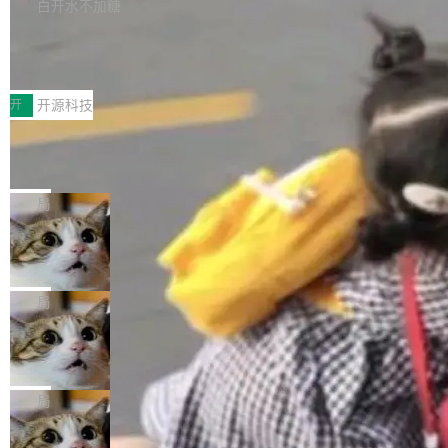
本。 Solon 换了个方式。整个 i18n 模块围绕三
半。在已有查询能力的基础上，Doris 进一步支
白开水不加糖
新，相关问题并非局限于特定领域，而是在不同
个解析器、一个注解、一个工具类展开——没有
持了 UPDATE、DELETE、MERGE INTO 等数
主题和访问量页面中普遍存在。 调查人员最初认
Testin XAgent：CIO智能测试落地指南
XML、没有拦截器注册、没有样板配置。 资源
据修改操作、完整的表结构管理与分区演进，以
为，Grokipedia可能只是限...
文件的约定 把文件放到 resources/i18n/ 下： r
及 rewrite_data_files、expire_snapshots 等日
7月30日，TiD2026质量竞争力大会在北京中关
esources/i18n/messages.properties ...
常维护操作，并完整支持 Iceberg V3 格式。
村国家自主创新示范区会议中心开幕。本届大会
开
开源科技
由中关村智联软件服务业质量创新联盟主办，以
让非法状态不可表示：一篇关于 ADT
“智构可信·质创未来——AI原生时代的质量新范
的帖子在 Reddit 火了
式”为主题，直面AI从实验室走向规模化产业落地
有一种东西，一旦用过就回不去了。Alex Fedos
的核心质量命题。会上，《2026智能研发生产力
eev 管它叫"软件设计的基石"。 他说的东西不新
局
工具选型手册》发布，Testin云测的Testin XAge
鲜——代数数据类型（ADT），尤其是和类型
nt智能测试系统入选AI测试领域代表产品。对CI
Cloudflare 开源内部企业 AI 平台 Clou
（sum type）。但他说清楚了一件事：这不是类
dflare OS
O而言，这提示了一个转变：AI测试正在从效率
型系统的学术体操，是日常编码的思维方式。 文
Cloudflare 发布了一个开源项目 Cloudflare O
工具升级为企业的质量基础设施。 CIO面对的新
章从一个简单的例子切入。一个网站的深色主题
S。如果你只看官方博客，你会觉得这是又一
局
现实 过去两年，CIO们的焦虑清单上多了两项：
设置，如果用布尔值 + 可空字段来表示——bool
个"AI 知识库 + 聊天机器人"——每个大厂都在
一是如何让大模型和智能体应用安全地从PoC走
ean 表示是否可切换，nullable 的默认模式、浅
Deno 团队开源 Celld，可自托管的分
做，没什么新鲜的。 但 Kenton Varda 在 Twitte
向生产，二是如何让测试团队跟得上AI应用...
布式 Durable Objects
色方案、深色方案——会产生大量无意义的组
r 上把事情说清楚了： 今天我们发布了 Cloudfla
Ryan Dahl 领导的 Deno 团队推出了最新开源项
合。方案缺了、配置冲突了、全 null 了。要知道
re OS，一个带连接器的聊天机器人，跟其他所
目 Celld，一个能在自己机器上运行 Cloudflare
局
哪些组合有效，作者说，你得靠"文档、校验、或
有科技公司做的一样。只不过，实际上它不一
Workers 和 Durable Objects 的守护进程。 设
者部落知识"。 换个写法。Rust 的 enum，两个
样。这是 Sandstorm.io 的重制版，我十年前的
鲁大师7月新机性能/流畅/AI榜：vivo夺
计思路很直接：每个对象是一个独立的 SQLite