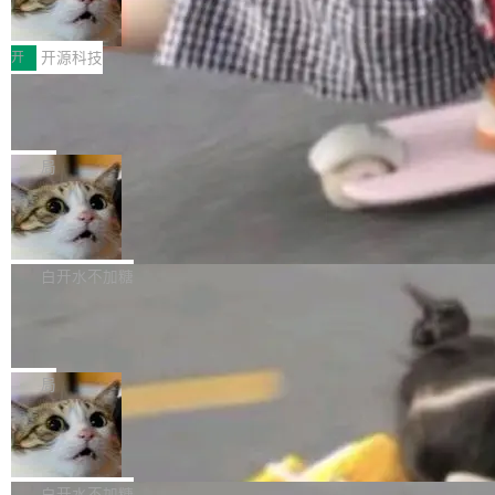
变体：Switchable...
性能、流畅双第一，三星Galaxy Z系列
那个创业公司。不同的是，这次它构建在 Cloudf
数据库，按名称寻址，复制到你自己的 S3 兼容
2026年7月的手机市场，由于存储等硬件成本暴
新折叠缺席
lare Workers 上——我花了九年时间搭建的平台
存储库里。节点之间只通过这个存储库协调——
增，手机厂商的日子也不好过啊，新机速度明显
开
开源科技
——并且深度集成了 AI。这基本上是我十年秘密
没有控制平面，没有共识协议。每个对象自带一
放缓，因此硝烟味淡了许多。新机参数规格除开
计划的顶峰。 十年前，Ken...
个小型数据库，应用天然按分片构建，单个数据
Zed 推出 DeltaDB，一个记录 commit
高价的三星折叠（三星Galaxy Z Fold8 Ultra / Z
之间所有操作的版本控制系统
库的竞争和爆炸半径问题在设计层面就被消除
Fold8 / Z Flip8）外，其余要么是中低端机器，
Zed 编辑器团队发布了新项目——DeltaDB，一
了。 闲置的 cell 会休眠到几乎不占资源。当 cel
例如iQOO Z11i、REDMI Note 17、REDMI No
个在 git commit 之间记录每一次编辑操作的版
局
l 迁移或唤醒时，新宿主从 S3 恢复 SQLite 数据
te 17 Pro、OPPO K15，要么是vivo X300 E这
本控制系统。目前处于 Early Access 阶段。 De
库继续执行。存储库是持久化的唯一真相...
样的次旗舰。 Galaxy Z Fold8 Ultra / Z Fold8 /
SpaceXAI 单季资本开支达 183 亿美元
ltaDB 的核心思路直接写在 landing page 最显
Z Flip8三款折叠屏新机均在7月22日发布，且全
眼的位置：「Software is made between com
根据风险投资人Tomer Tunguz 博客（VC 分
部搭载骁龙8 Elite Gen5 for Galaxy，它们本该
mits」——软件是在 commit 之间写出来的。git
析）披露的最新分析与第二季度业绩报告，Spac
白开水不加糖
是7月性...
只记录了你提交的最终状态，但真正的工作过程
eXAI在上个季度的总资本支出飙升至183.7亿美
Meta 发布终端编程 Agent“Muse Cod
——打字、删改、试错、agent 对话——都在 co
元。其中，绝大部分资金被直接用于 AI 领域，
e” 和 Muse Spark 1.2 模型
mmit 之间的空隙里丢失了。 DeltaDB 要做的就
金额高达158.3亿美元，这一单项投入已经逼近
Meta 今天发布了两款 AI 产品：Muse Code，
是把这段空隙补上。 回退到任何一次编辑：Delt
微软同期总资本开支的四成。 与亚马逊、Alpha
一个在终端里运行的编程 agent；Muse Spark
局
aDB 捕获 commit 之间的每一次操作，...
bet、微软以及 Meta 等传统科技巨头相比，Spa
1.2，驱动这个 agent 的新模型。一句话概括：
美团开源 LoHoSearch，用知识图谱校
ceXAI的资金消耗速度尤为引人瞩目。然而，支
你可以用 curl -fsSL https://dev.meta.ai/install.
准 AI 能力认知
撑庞大支出的资金来源却呈现出截然不同的面
sh | bash 安装一个能在大项目里自动规划、写
机器出题的前提，是让机器拥有全局视野。整个
貌。数据显示，微软和 Meta 主要依托充沛的经
代码、验证结果的 AI 终端工具。 据介绍，Muse
构建流程可以分为四个环节：建图 → 控制难度
白开水不加糖