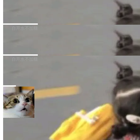
需确认、强制递归删除。17个小时后，运维人员
了一篇技术文章，详细拆解了三种让大模型在 G
语言理解能力，以及融合了高精度语音识别与深
发现异常并中止进程时，89TB数据已经没了。
PU 上跑得更省、更快的技术手段——KV cache
Pale Moon 34.3.2 发布，苍月浏览器
度语义理解能力，实现了语音识别能力的全面升
删掉的是AI游戏部门的全部开发文件，包括公司
量化、模型权重压缩、以及共享 KV cache 的完
级。 根据介绍，Hy ASR3.0preview 目标在于：
Pale Moon 34.3.2 现已发布，这是一个安全更
自研的多个文生3D和...
整性保护。效果是：吞吐量提升 41%，每 token
让语音识别不再只是听清，而是真正听懂。通过
新和少量网页兼容性修复版本。 Changes/fixe
白开水不加糖
成本降低 30%，精度不变。 FP8 省的不仅是显
先理解你的语境和意图，再把准确的文字直接给
s： 实现了URL.Parse()便捷功能 对浏览器内部
存 KV cache 是推理时最吃显...
到你。从“逐字转写、单点优化”演进为“理解语
PostgreSQL 18/19 新特性深度解读
函数添加了多项边界检查，以避免潜在的越界访
境、兼容场景、一键直出”。 Hy ASR 3.0 previe
问、下溢和溢出。（DiD） 修复了加载和解析内
演讲者分享了一个有趣的实践：面对 PG 18 已
w 不要求标准普通话，方言识别覆盖粤语、吴语
容提供的字体时出现的几个问题 为避免音频加
发布的 Release Notes，他利用 AI 工具（如 Co
白开水不加糖
等 10 大方言片区和 20 余个二级小片区。在开
载、处理和播放过程中可能出现的一系列错误，
pilot）对数千条 commit 日志进行自动分析，先
源评测集中，Hy ASR 3.0 preview 在多语种的
对音频采样频率设定了下限 采样率低于 8kHz
慕尼黑市政府为全职开源项目维护者提
让模型总结出三十余条潜在特性，再逐条要求生
WER（...
供资助
（通常被认为是 "telephone"/"walkie-talkie" 音
成详细解释和代码校验，最终筛选出对用户体感
"在过去大约 10 年的大部分时间里，libexpat 的
质的最低采样率）的音频格式将被拒绝 修复了 C
最强的若干项。对于尚未正式发版的 PG 19，则
维护工作一直与我的日常工作、家务、社交生活
局
SS 圆角虚线样式中可能存在的问题 如果表单中
通过拉取过去一年内（从 PG 18 Beta1 时间点
和休闲娱乐竞争时间。" 这是 libexpat 维护者 S
的图像元素不在同一个子树中，则它们将不再关
至今）的所有 commit，同样交由 AI 分析提炼。
ebastian Pipping 写在博客里的话。8 月 4 日，
联 加...
经过人工复核，准确度令人满意。这一方法也为
他宣布了一个新消息：从 2026 年 8 月 1 日起，
社区爱好者提供了高效跟踪新版本的思路。
他可以全职维护 libexpat 了，最长 6 个月。发
工资的是慕尼黑市政府。 libexpat 是一个 C99
编写的流式 XML 解析器，MIT 许可证。和 libx