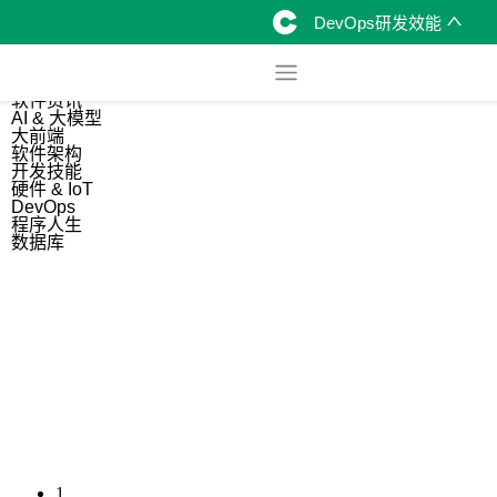
DevOps研发效能
综合
开源资讯
软件资讯
AI & 大模型
大前端
软件架构
开发技能
硬件 & IoT
DevOps
程序人生
数据库
1