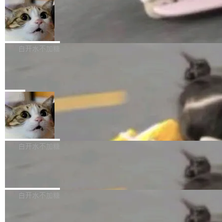
l 迁移或唤醒时，新宿主从 S3 恢复 SQLite 数据
te 17 Pro、OPPO K15，要么是vivo X300 E这
本控制系统。目前处于 Early Access 阶段。 De
库继续执行。存储库是持久化的唯一真相...
样的次旗舰。 Galaxy Z Fold8 Ultra / Z Fold8 /
SpaceXAI 单季资本开支达 183 亿美元
ltaDB 的核心思路直接写在 landing page 最显
Z Flip8三款折叠屏新机均在7月22日发布，且全
眼的位置：「Software is made between com
根据风险投资人Tomer Tunguz 博客（VC 分
部搭载骁龙8 Elite Gen5 for Galaxy，它们本该
mits」——软件是在 commit 之间写出来的。git
析）披露的最新分析与第二季度业绩报告，Spac
白开水不加糖
是7月性...
只记录了你提交的最终状态，但真正的工作过程
eXAI在上个季度的总资本支出飙升至183.7亿美
——打字、删改、试错、agent 对话——都在 co
Meta 发布终端编程 Agent“Muse Cod
元。其中，绝大部分资金被直接用于 AI 领域，
e” 和 Muse Spark 1.2 模型
mmit 之间的空隙里丢失了。 DeltaDB 要做的就
金额高达158.3亿美元，这一单项投入已经逼近
Meta 今天发布了两款 AI 产品：Muse Code，
是把这段空隙补上。 回退到任何一次编辑：Delt
微软同期总资本开支的四成。 与亚马逊、Alpha
一个在终端里运行的编程 agent；Muse Spark
局
aDB 捕获 commit 之间的每一次操作，...
bet、微软以及 Meta 等传统科技巨头相比，Spa
1.2，驱动这个 agent 的新模型。一句话概括：
ceXAI的资金消耗速度尤为引人瞩目。然而，支
美团开源 LoHoSearch，用知识图谱校
你可以用 curl -fsSL https://dev.meta.ai/install.
准 AI 能力认知
撑庞大支出的资金来源却呈现出截然不同的面
sh | bash 安装一个能在大项目里自动规划、写
机器出题的前提，是让机器拥有全局视野。整个
貌。数据显示，微软和 Meta 主要依托充沛的经
代码、验证结果的 AI 终端工具。 据介绍，Muse
构建流程可以分为四个环节：建图 → 控制难度
白开水不加糖
营现金流来覆盖资本开支，其资本支出覆盖率分
Code 是 Meta 的编程 agent 产品。它和市场上
→ 质量把关 → 数据概览。
别达到155% 和106%;而SpaceXAI的经营现金
已有的终端编程 agent 在设计理念上有几个明显
腾讯开源 UCL-MPComm 通信库
流仅能覆盖资本开支的12...
的差异点。 异步后台 agent：Muse Code 有一
腾讯网平团队宣布开源了 UCL-MPComm 通信
个主 agent 循环，外加一组后台 agent。这些后
库，并将作为transport接入Mooncake TENT。
白开水不加糖
台 agent...
该通信库针对AI Memory池化场景的数据传输需
CoStrict入选工信部2025人工智能应用
求进行了深度优化，能够实现数据中心内大规模