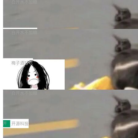
一个回归问题，该问题导致拉取镜像时会拒绝包
e 孵化器项目管理委员会（IPMC）投票中获得
白开水不加糖
pSeek作为与宇树科技具备战略合作关系的企
含绝对 hardlink 目标的镜像（此类镜像由某些镜
全票通过，随后获 Apache 软件基金会董事会批
业，获配股份数量占本次发行数量的2.31%。 除
马斯克 AI 百科项目 Grokipedia 被曝数
像构建工具生成）。moby/moby#53305 修复了
准。今天，Apache 软件基金会正式宣布 Apach
DeepSeek外，腾讯旗下上海启善投资有限公司
月未更新
Docker Engine 29.7.0 中引入的一个回归问
e Fluss 孵化毕业，成为 Apache 顶级项目（TL
埃隆·马斯克推出的AI百科项目 Grokipedia 被曝
获配9...
题，该问题可能导致在旧版 Linux 内核...
P）！这一里程碑不仅标志着 Fluss 迈入新的发
长期停止内容更新，未能实现其作为“AI版维基百
白开水不加糖
展阶段，也将进一步推动流式存储、实时湖仓与
科”替代品的目标。 据 Lawfare 最新调查，自今
AI 数据基础加速融合，为实时数据基础设施的发
Solon I18n：三种解析器，零样板代码
年4月以来，Grokipedia 页面更新功能基本停
展开启新的篇章。
滞，过去三个月内没有任何条目完成更新，用户
如果你在 Spring Boot 里做过国际化，流程大概
提交的编辑请求也长期处于待处理状态。 Groki
是这样的：配 MessageSource 的 Bean、写 R
梅子酒好吃
pedia 于去年底上线，定位为由人工智能生成内
eloadableResourceBundleMessageSource、
容的百科平台，被马斯克视为传统众包百科网站
Apache Doris 4.1 全面增强 Iceberg：
声明 LocaleResolver、注册 LocaleChangeInt
支持 UPDATE、MERGE INTO 与 Iceb
维基百科的替代方案。Lawfare 调查发现，无论
erceptor…五六步之后才能看到第一行翻译文
Apache Doris 4.1 要补齐的，正是缺失的那一
erg V3
热门页面还是低关注度页面，均未出现近期更
本。 Solon 换了个方式。整个 i18n 模块围绕三
半。在已有查询能力的基础上，Doris 进一步支
白开水不加糖
新，相关问题并非局限于特定领域，而是在不同
个解析器、一个注解、一个工具类展开——没有
持了 UPDATE、DELETE、MERGE INTO 等数
主题和访问量页面中普遍存在。 调查人员最初认
XML、没有拦截器注册、没有样板配置。 资源
Testin XAgent：CIO智能测试落地指南
据修改操作、完整的表结构管理与分区演进，以
为，Grokipedia可能只是限...
文件的约定 把文件放到 resources/i18n/ 下： r
及 rewrite_data_files、expire_snapshots 等日
7月30日，TiD2026质量竞争力大会在北京中关
esources/i18n/messages.properties ...
常维护操作，并完整支持 Iceberg V3 格式。
村国家自主创新示范区会议中心开幕。本届大会
开
开源科技
由中关村智联软件服务业质量创新联盟主办，以
让非法状态不可表示：一篇关于 ADT
“智构可信·质创未来——AI原生时代的质量新范