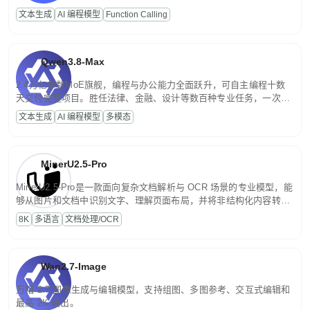
高并发、轻量化任务，适合日常对话、内容创作、基础 RAG、批量
文本生成
AI 编程模型
Function Calling
文案处理等普惠刚需场景。
Qwen3.8-Max
2.4万亿参数MoE旗舰，编程与办公能力全面跃升，可自主编程十数
天交付完整项目。胜任法律、金融、设计等数百种专业任务，一次对
话端到端交付生产级成果。原生视觉理解贯穿规划、执行与验证全流
文本生成
AI 编程模型
多模态
程，支持超长文档与长视频的深度语义解析。长程任务中自主规划与
闭环迭代，持续进化。
MinerU2.5-Pro
MinerU2.5-Pro是一款面向复杂文档解析与 OCR 场景的专业模型，能
够从图片和文档中识别文字、理解页面布局，并将非结构化内容转换
为便于存储、检索和二次处理的结构化结果。
8K
多语言
文档处理/OCR
Wan2.7-Image
万相 2.7 图像生成与编辑模型，支持组图、多图参考、交互式编辑和
最高 2K 输出。