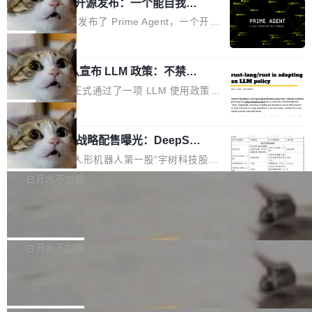
（OHDD：OpenHarmony Hardware Develope
Prime Agent 开源发布：一个能自我改
障无法工作。Pages、Copilot code review、C
进的编程 Agent，ARC-AGI 3 超越人类
r Day）将在杭州启航。活动面向智能硬件产业
opilot coding agent 全部受影响。从检测到完全
Prime Intellect 发布了 Prime Agent，一个开源
专家基线
链企业和开发者，邀请行业专家与资深技术顾
恢复，大约 12 小时。 这是 2026 年 8 月的第六
的编程 Agent Harness，核心设计围绕两个抽
局
问，围绕开源鸿蒙技术能力、设备适配、芯片适
起事故，其中四起与 AI/Copilot 服务相关。 Git
象：Recursive Language Model（RLM）和 C
配、功耗与稳定性调优、兼容性测评及统一互联
Hub 员工 kdaigle 在 HN 讨论中贴出了一组数
Rust 项目团队宣布 LLM 政策：不禁
ontinual Harness。在 ARC-AGI 3 基准测试
等内容展开系统讲解和实战交流，帮助企业进一
止，但你要承认哪些代码不是你写的
据：2025 年全年 10 亿次 commit。现在，每周
上，Prime Agent + Opus 5 的组合达到了 95.
Rust 语言项目正式通过了一项 LLM 使用政策，
步了解开源鸿蒙在智能...
2.75 亿次，全年预计 140 亿次。GitHub...
5% RHAE Best@1，超过了 ARC 报告的人类专
覆盖 rust-lang/rust 单一仓库的代码贡献。这不
局
家基线 95.4%。 不是又一个 coding agent 包装
是项目级别的官方立场，目前由五个团队采纳，
器 Prime Agent 的架构和市面上大多数 coding
宇树科技 IPO 战略配售曝光：DeepSe
但它可能是主流开源项目中关于 AI 辅助贡献最
ek 获配 93.3 万股，锁定 36 个月
agent 有本质区别。大多数 agent harness 的设
细致的一份规则。 政策的核心只有一句话：LLM
8月6日晚间，“人形机器人第一股”宇树科技股份
计是基于早期模型的能力—...
可以用来分析、提炼、审阅、建议，但不能用来
有限公司披露IPO发行价格及战略配售结果，杭
白开水不加糖
创作。 具体来说，LLM 生成的代码可以提交，
州深度求索人工智能基础技术研究有限公司（De
但必须满足五个条件：预先安排、非关键、高质
Docker 29.7.2 发布
epSeek）获配93.3399万股，按150.8元/股发行
量、充分测试、充分审查，并且必须披露。LLM
价格计算，认购金额约1.41亿元，股份锁定期为
Docker 29.7.2 现已发布，具体更新内容如下：
不得生成涉及安全性的关键变更，除非作者本身
36个月。 公告显示，本次宇树科技战略配售对
Bug fixes and enhancements 修复多次传递同
白开水不加糖
就是领域专家。即使如此，政策也"强烈不建
象主要包括长期投资机构、与公司业务具有战略
一环境变量时，docker service create和docker
议"这么做。 对于不披露的情况，审核者可以直
Apache Fluss 毕业成为顶级项目
合作关系或长期合作愿景的大型企业、科创板保
service update会发生 panic 的问题。docker/cl
接关闭 PR，无需解释。 政策作者 Jynn Ne...
荐人跟投子公司，以及公司高级管理人员和核心
i#7145 修复了 Docker Engine 29.7.0 中引入的
今年 7 月，Apache Fluss 的毕业提案在 Apach
员工参与设立的专项资产管理计划。其中，Dee