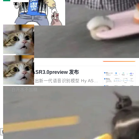
装完即用。 开源地址：Gitee · GitCode · GitHu
体。企业级代码仓库通常包含数十万乃至数百万
b 安装 支持 Java 8+（8~26）、macOS / Linu
一条“删库”命令跑 17 小时，算法工程
个文件，其规模远超单次模型调用可承载的上下
师删光 89TB 数据只为干私活
x / Windows / Harmony PC。 # macOS / Linu
文窗口。随着项目规模的持续扩张与代码历史的
最高人民检察院8月4日公布了一起案件：北京一
x / Harmony PC curl -fsSL https://solon.noea
不断累积，代码仓中的模块关系、接口契约、业
名90后算法工程师王某，为了给自己接的私活腾
局
r.org/solon...
务逻辑等关键信息往往分散于数十乃至数百个文
服务器空间，删光了公司AI游戏部门的全部核心
件之中，形成高度复杂的知识关联网络。传统的
Cloudflare 分享推理优化实践：KV ca
数据。 王某2024年1月入职东城区某科技公司AI
che 量化 + 权重压缩，吞吐量提升 4
代码检索手段（如关键词匹配、目录遍历）仅能
短剧部门，有互联网大厂背景。在公司内部架构
Kimi 和 GLM 是当前最强的大模型系列之一，但
1%，成本降 30%
在语法层面完成文本定位，难以触及代码的语义
调整期间，部门三次通知全员将数据从A集群迁
它们有一个共同的问题：太吃显存了。月之暗面
局
内涵与结构关联，导致开发者使用代码智能体在
移到B集群，王某都回复了"收到"。 他没有迁移
的 Kimi K 系列和智谱的 GLM 都是长上下文、M
理解大规模代码仓时面临显著"代码仓理解"瓶
数据。2024年9月3日下午4点，他使用此前登录
腾讯混元 Hy ASR3.0preview 发布
oE 架构的大模型，好用到让人上瘾，但 GPU 显
颈。 代码仓深度理解服务（以下简称" CodeBas
的账号密码进入A集群，输入了一条被程序员圈
存永远不够用。 Cloudflare 的 Workers AI 团队
腾讯混元正式推出新一代语音识别模型 Hy ASR
e深度理解服务"）是华为云码道（CodeA...
称为"删库跑路"的命令——最高管理员权限、无
一直在跑这些模型的推理。他们在官方博客上发
3.0preview。基于最新一代大语言模型 Hy3 的
白开水不加糖
需确认、强制递归删除。17个小时后，运维人员
了一篇技术文章，详细拆解了三种让大模型在 G
语言理解能力，以及融合了高精度语音识别与深
发现异常并中止进程时，89TB数据已经没了。
PU 上跑得更省、更快的技术手段——KV cache
度语义理解能力，实现了语音识别能力的全面升
删掉的是AI游戏部门的全部开发文件，包括公司
量化、模型权重压缩、以及共享 KV cache 的完
级。 根据介绍，Hy ASR3.0preview 目标在于：
自研的多个文生3D和...
整性保护。效果是：吞吐量提升 41%，每 token
让语音识别不再只是听清，而是真正听懂。通过
成本降低 30%，精度不变。 FP8 省的不仅是显
先理解你的语境和意图，再把准确的文字直接给
存 KV cache 是推理时最吃显...
到你。从“逐字转写、单点优化”演进为“理解语