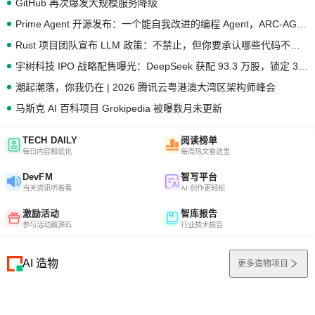
GitHub 再次爆发大规模服务降级
Prime Agent 开源发布：一个能自我改进的编程 Agent，ARC-AGI 3 超越人类专家基线
Rust 项目团队宣布 LLM 政策：不禁止，但你要承认哪些代码不是你写的
宇树科技 IPO 战略配售曝光：DeepSeek 获配 93.3 万股，锁定 36 个月
潮起潮落，你我仍在 | 2026 腾讯云粤港澳大湾区架构师峰会
马斯克 AI 百科项目 Grokipedia 被曝数月未更新
TECH DAILY
阅读榜单
每日内容报纸化
每周热文看这里
DevFM
智写平台
当天资讯听着看
AI 创作更轻松
激励活动
智库报告
参与活动赢源石
行业技术报告
AI 造物
更多造物项目