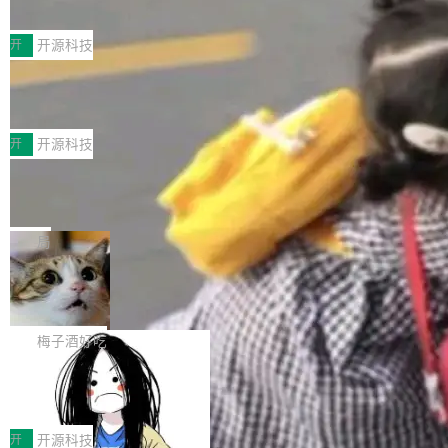
典型案例
计算节点间多种内存类型的高性能通信。 UCL-
近日，工信部科技司公示《2025人工智能应用典
MPComm将作为一种传输引擎接入Mooncake T
型案例入选名单》，深信服“面向企业研发场景的
开
开源科技
ENT，实现零拷贝传输性能提升30%、非零拷贝
开源 AI 编程平台 CoStrict 应用”凭借卓越的技术
传输性能最高提升5倍。UCL-MPComm底层基
深信服AI算力网关入选工信部人工智能
创新与落地成效成功入选。 全链路私有化部署，
应用典型案例！
于自研UCL-Engine通信引擎，后续腾讯网平将
助力企业AI研发安全落地 当前，越来越多企业已
前不久，工业和信息化部正式发布《2025年人工
持续开源更多基于UCL-Engine的高性能通信组
经开始引入 AI Coding 工具，通过调用公有云模
智能应用典型案例名单》，集中展示人工智能在
开
开源科技
件。 腾讯网平团队在UCL-MPComm中实现了一
型或企业内部部署模型提升研发效率。但随着 AI
各领域的应用成果，覆盖技术底座、行业赋能、
个独立于业务线程的全局通信引擎（Engine），
Jeff Dean 离开 Google：一个时代的结
Coding 从个人辅助工具逐步走向团队级、组织
产品应用、支撑保障、专题等五大方向。深信服
并实...
束，一个实验室的开始
级应用，企业在规模化落地过程中，对安全性、
AI算力网关（AI创新平台）成功入选！ 随着各行
Google 员工编号 20。MapReduce 作者之一。
可控性和代码质量提出了更高要求。 首先是数据
各业的Agent走向规模化建设，算力构成形态逐
Bigtable 作者之一。TensorFlow 的作者之一。
局
安全与合规要求。对于大多数普通研发场景，公
渐丰富，用户关注的重点也在发生变化：不只是
Gemini 的架构师。Google 首席科学家。 Jeff D
有云模型能够满足快速试用和效率提升的需求。
🔥 SolonCode v2026.8.4 发布：界面
让AI用起来，还要进一步看清混合算力时代下，
ean 在 Google 工作了 27 年后，宣布离职。 他
但对于金融、能源、医疗等对数据安全要求较...
字体可调、22 种语言、记忆搜索增强
Token花在哪里、算力是否被充分利用，以及持
不是一个人走。一同离开的还有 Sanjay Ghema
打开终端就能上岗的全中文编码智能体，这一轮
续增长的AI成本该如何优化。 深信服AI算力网关
wat（Google 员工编号 23，Jeff Dean 二十多
把「看得清、用母语、记得住」三件事一次补
梅子酒好吃
正是围绕这些实际问题，从Token治理和成本治
年的编程搭档，MapReduce 和 Bigtable 的共同
齐。 SolonCode 是什么 SolonCode 是杭州无
理两个方面，让用户的每一份算力都看得清、管
作者）、Quoc Le（Google 大脑核心成员，Se
让“代码语义理解”深度释放AI Coding
耳科技研发的企业级终端编码智能体——一位全
得住、用得稳、省得下、更安全！ 一、从现在开
价值潜能：华为云码道（CodeArts）
q2Seq 和 DocAI 的共同发明人）以及 Oriol Vin
中文驱动的数字员工，自主理解需求、规划步
一、代码仓深度理解技术的作用与价值 在软件工
始，Token使用一目...
代码仓技术解析
yals（Gemini 联合负责人，AlphaSta...
骤、编写代码。不挑模型、不挑平台，curl 一行
程实践中，代码仓是企业核心知识资产的主要载
开
开源科技