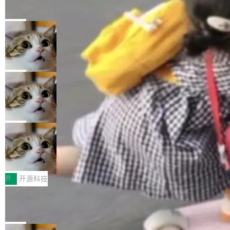
的帖子在 Reddit 火了
式”为主题，直面AI从实验室走向规模化产业落地
有一种东西，一旦用过就回不去了。Alex Fedos
的核心质量命题。会上，《2026智能研发生产力
eev 管它叫"软件设计的基石"。 他说的东西不新
局
工具选型手册》发布，Testin云测的Testin XAge
鲜——代数数据类型（ADT），尤其是和类型
nt智能测试系统入选AI测试领域代表产品。对CI
Cloudflare 开源内部企业 AI 平台 Clou
（sum type）。但他说清楚了一件事：这不是类
dflare OS
O而言，这提示了一个转变：AI测试正在从效率
型系统的学术体操，是日常编码的思维方式。 文
Cloudflare 发布了一个开源项目 Cloudflare O
工具升级为企业的质量基础设施。 CIO面对的新
章从一个简单的例子切入。一个网站的深色主题
S。如果你只看官方博客，你会觉得这是又一
局
现实 过去两年，CIO们的焦虑清单上多了两项：
设置，如果用布尔值 + 可空字段来表示——bool
个"AI 知识库 + 聊天机器人"——每个大厂都在
一是如何让大模型和智能体应用安全地从PoC走
ean 表示是否可切换，nullable 的默认模式、浅
Deno 团队开源 Celld，可自托管的分
做，没什么新鲜的。 但 Kenton Varda 在 Twitte
向生产，二是如何让测试团队跟得上AI应用...
布式 Durable Objects
色方案、深色方案——会产生大量无意义的组
r 上把事情说清楚了： 今天我们发布了 Cloudfla
Ryan Dahl 领导的 Deno 团队推出了最新开源项
合。方案缺了、配置冲突了、全 null 了。要知道
re OS，一个带连接器的聊天机器人，跟其他所
目 Celld，一个能在自己机器上运行 Cloudflare
局
哪些组合有效，作者说，你得靠"文档、校验、或
有科技公司做的一样。只不过，实际上它不一
Workers 和 Durable Objects 的守护进程。 设
者部落知识"。 换个写法。Rust 的 enum，两个
鲁大师7月新机性能/流畅/AI榜：vivo夺
样。这是 Sandstorm.io 的重制版，我十年前的
计思路很直接：每个对象是一个独立的 SQLite
变体：Switchable...
性能、流畅双第一，三星Galaxy Z系列
那个创业公司。不同的是，这次它构建在 Cloudf
数据库，按名称寻址，复制到你自己的 S3 兼容
2026年7月的手机市场，由于存储等硬件成本暴
新折叠缺席
lare Workers 上——我花了九年时间搭建的平台
存储库里。节点之间只通过这个存储库协调——
增，手机厂商的日子也不好过啊，新机速度明显
开
开源科技
——并且深度集成了 AI。这基本上是我十年秘密
没有控制平面，没有共识协议。每个对象自带一
放缓，因此硝烟味淡了许多。新机参数规格除开
计划的顶峰。 十年前，Ken...
Zed 推出 DeltaDB，一个记录 commit
个小型数据库，应用天然按分片构建，单个数据
高价的三星折叠（三星Galaxy Z Fold8 Ultra / Z
之间所有操作的版本控制系统
库的竞争和爆炸半径问题在设计层面就被消除
Fold8 / Z Flip8）外，其余要么是中低端机器，
Zed 编辑器团队发布了新项目——DeltaDB，一
了。 闲置的 cell 会休眠到几乎不占资源。当 cel
例如iQOO Z11i、REDMI Note 17、REDMI No
个在 git commit 之间记录每一次编辑操作的版
局