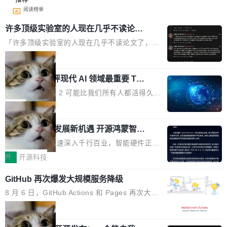
阅读榜单
许多顶级实验室的人现在几乎不读论文
了
「许多顶级实验室的人现在几乎不读论文了，而
且他们认为 ICLR/ICML/NeurIPS 充斥着大量过
局
度宣传和欺诈。」 OpenAI 研究员 Keller Jorda
xAI 前工程师评现代 AI 领域最重要 Top
n 这条推文引发了广泛讨论。他不是在说风凉
3 开源项目
话，他是说出了一个圈内人尽皆知但很少公开捅
Flash Attention 2 可能比我们所有人都活得久。
破的事实。 Jordan 随后补充了一句软化声明：
这句话不是来自某个技术博客，而是出自 Hieu
局
「我不认为这些会议上大部分论文都在过度宣传
Pham 的一条推文。Hieu Pham 是谁？他是 xAI
或造假。问题是，作为读者，如果你筛选出那些
共商智能硬件发展新机遇 开源鸿蒙智能
的早期工程师之一，在 Grok 训练基础设施团队
硬件开发者日杭州站即将举行
看起来最令人兴奋的论文，那它们大部分都是过
工作过。近日他在 X 上发了一条帖子，列出了他
随着万物智联加速深入千行百业，智能硬件正从
度宣传的。」 这才是真正的痛点。不是所有论文
认为现代 AI 领域最重要的三个开源项目。 第一
单点设备迈向智能化、网联化、协同化发展。作
开
开源科技
都有问题，是最吸引眼球的那批论文最有问题。
个名字毫无悬念：Flash Attention 2。 Hieu 的
为面向全场景、跨终端的分布式操作系统，开源
他引用的帖子来自 Mathew Shen，一位 ICLR 2
理由很具体。FA 系列不需要解释，但 FA2 是他
GitHub 再次爆发大规模服务降级
鸿蒙通过统一技术底座和分布式能力，为不同类
026 的读者：「看了篇 ...
认为最重要的一个——复杂度恰到好处，刚好能
型智能设备的开发、连接与互联提供关键支撑，
8 月 6 日，GitHub Actions 和 Pages 再次大规
驱动你去学 CuTe，但还没被那些"邪恶的" Hopp
也为产业链企业探索产品创新与商业增长打开新
模服务降级，Actions 完全不可用超过 5 小时，
局
er++ 优化所淹没，足够容易修改和适配。 更关
的空间。 8月14日，开源鸿蒙智能硬件开发者日
webhook 停发，连自托管 runner 也因调度层故
键的是 FA2 的持久性...