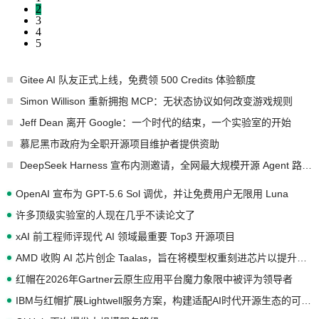
2
3
4
5
Gitee AI 队友正式上线，免费领 500 Credits 体验额度
Simon Willison 重新拥抱 MCP：无状态协议如何改变游戏规则
Jeff Dean 离开 Google：一个时代的结束，一个实验室的开始
慕尼黑市政府为全职开源项目维护者提供资助
DeepSeek Harness 宣布内测邀请，全网最大规模开源 Agent 路演现场诞生
OpenAI 宣布为 GPT-5.6 Sol 调优，并让免费用户无限用 Luna
许多顶级实验室的人现在几乎不读论文了
xAI 前工程师评现代 AI 领域最重要 Top3 开源项目
AMD 收购 AI 芯片创企 Taalas，旨在将模型权重刻进芯片以提升推理性能
红帽在2026年Gartner云原生应用平台魔力象限中被评为领导者
IBM与红帽扩展Lightwell服务方案，构建适配AI时代开源生态的可信基础设施