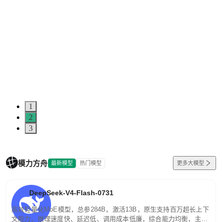
1
2
3
模力方舟
最新模型
热门模型
更多大模型
DeepSeek-V4-Flash-0731
高效轻量化MoE模型，总参284B，激活13B，原生支持百万超长上下
文能力。推理速度快、延迟低、调用成本低廉，综合能力均衡，主打