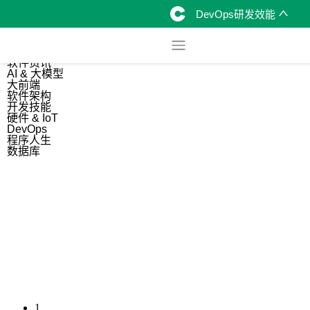
DevOps研发效能
综合
开源资讯
软件资讯
AI & 大模型
大前端
软件架构
开发技能
硬件 & IoT
DevOps
程序人生
数据库
1