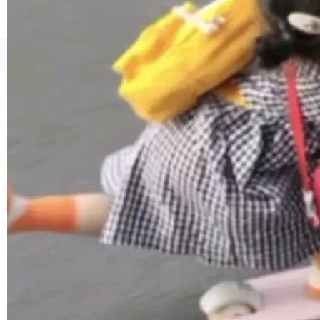
境、兼容场景、一键直出”。 Hy ASR 3.0 previe
w 不要求标准普通话，方言识别覆盖粤语、吴语
等 10 大方言片区和 20 余个二级小片区。在开
©OSCHINA(OSChina.NET)
京ICP备2025119063号
源评测集中，Hy ASR 3.0 preview 在多语种的
WER（...