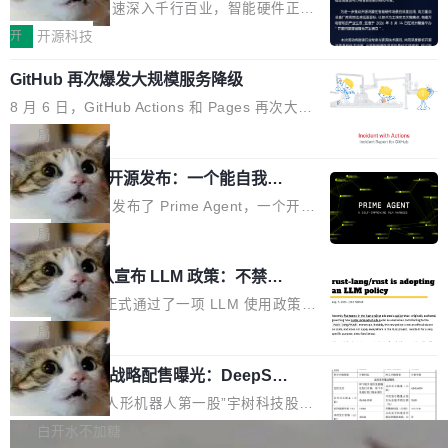
度,案例厚度、全域覆盖、多线协同...
硬件开发者日杭州站即将举行
看起来最令人兴奋的论文，那它们大部分都是过
工作过。近日他在 X 上发了一条帖子，列出了他
随着万物智联加速深入千行百业，智能硬件正从
度宣传的。」 这才是真正的痛点。不是所有论文
认为现代 AI 领域最重要的三个开源项目。 第一
单点设备迈向智能化、网联化、协同化发展。作
开
开源科技
都有问题，是最吸引眼球的那批论文最有问题。
个名字毫无悬念：Flash Attention 2。 Hieu 的
为面向全场景、跨终端的分布式操作系统，开源
他引用的帖子来自 Mathew Shen，一位 ICLR 2
理由很具体。FA 系列不需要解释，但 FA2 是他
GitHub 再次爆发大规模服务降级
鸿蒙通过统一技术底座和分布式能力，为不同类
026 的读者：「看了篇 ...
认为最重要的一个——复杂度恰到好处，刚好能
型智能设备的开发、连接与互联提供关键支撑，
8 月 6 日，GitHub Actions 和 Pages 再次大规
驱动你去学 CuTe，但还没被那些"邪恶的" Hopp
也为产业链企业探索产品创新与商业增长打开新
模服务降级，Actions 完全不可用超过 5 小时，
局
er++ 优化所淹没，足够容易修改和适配。 更关
的空间。 8月14日，开源鸿蒙智能硬件开发者日
webhook 停发，连自托管 runner 也因调度层故
键的是 FA2 的持久性...
（OHDD：OpenHarmony Hardware Develope
Prime Agent 开源发布：一个能自我改
障无法工作。Pages、Copilot code review、C
进的编程 Agent，ARC-AGI 3 超越人类
r Day）将在杭州启航。活动面向智能硬件产业
opilot coding agent 全部受影响。从检测到完全
Prime Intellect 发布了 Prime Agent，一个开源
专家基线
链企业和开发者，邀请行业专家与资深技术顾
恢复，大约 12 小时。 这是 2026 年 8 月的第六
的编程 Agent Harness，核心设计围绕两个抽
局
问，围绕开源鸿蒙技术能力、设备适配、芯片适
起事故，其中四起与 AI/Copilot 服务相关。 Git
象：Recursive Language Model（RLM）和 C
配、功耗与稳定性调优、兼容性测评及统一互联
Rust 项目团队宣布 LLM 政策：不禁
Hub 员工 kdaigle 在 HN 讨论中贴出了一组数
ontinual Harness。在 ARC-AGI 3 基准测试
等内容展开系统讲解和实战交流，帮助企业进一
止，但你要承认哪些代码不是你写的
据：2025 年全年 10 亿次 commit。现在，每周
上，Prime Agent + Opus 5 的组合达到了 95.
Rust 语言项目正式通过了一项 LLM 使用政策，
步了解开源鸿蒙在智能...
2.75 亿次，全年预计 140 亿次。GitHub...
5% RHAE Best@1，超过了 ARC 报告的人类专
覆盖 rust-lang/rust 单一仓库的代码贡献。这不
局
家基线 95.4%。 不是又一个 coding agent 包装
是项目级别的官方立场，目前由五个团队采纳，
宇树科技 IPO 战略配售曝光：DeepSe
器 Prime Agent 的架构和市面上大多数 coding
但它可能是主流开源项目中关于 AI 辅助贡献最
ek 获配 93.3 万股，锁定 36 个月
agent 有本质区别。大多数 agent harness 的设
细致的一份规则。 政策的核心只有一句话：LLM
8月6日晚间，“人形机器人第一股”宇树科技股份
计是基于早期模型的能力—...
可以用来分析、提炼、审阅、建议，但不能用来
有限公司披露IPO发行价格及战略配售结果，杭
白开水不加糖