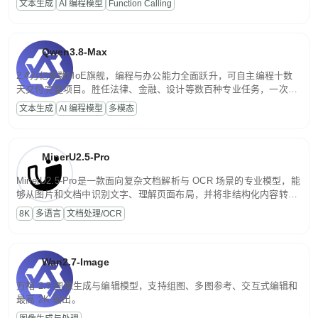
文本生成
AI 编程模型
Function Calling
文案处理等普惠刚需场景。
Qwen3.8-Max
2.4万亿参数MoE旗舰，编程与办公能力全面跃升，可自主编程十数
天交付完整项目。胜任法律、金融、设计等数百种专业任务，一次对
话端到端交付生产级成果。原生视觉理解贯穿规划、执行与验证全流
文本生成
AI 编程模型
多模态
程，支持超长文档与长视频的深度语义解析。长程任务中自主规划与
闭环迭代，持续进化。
MinerU2.5-Pro
MinerU2.5-Pro是一款面向复杂文档解析与 OCR 场景的专业模型，能
够从图片和文档中识别文字、理解页面布局，并将非结构化内容转换
为便于存储、检索和二次处理的结构化结果。
8K
多语言
文档处理/OCR
Wan2.7-Image
万相 2.7 图像生成与编辑模型，支持组图、多图参考、交互式编辑和
最高 2K 输出。