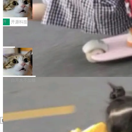
者部落知识"。 换个写法。Rust 的 enum，两个
样。这是 Sandstorm.io 的重制版，我十年前的
鲁大师7月新机性能/流畅/AI榜：vivo夺
计思路很直接：每个对象是一个独立的 SQLite
变体：Switchable...
性能、流畅双第一，三星Galaxy Z系列
那个创业公司。不同的是，这次它构建在 Cloudf
数据库，按名称寻址，复制到你自己的 S3 兼容
2026年7月的手机市场，由于存储等硬件成本暴
新折叠缺席
lare Workers 上——我花了九年时间搭建的平台
存储库里。节点之间只通过这个存储库协调——
增，手机厂商的日子也不好过啊，新机速度明显
开
开源科技
——并且深度集成了 AI。这基本上是我十年秘密
没有控制平面，没有共识协议。每个对象自带一
放缓，因此硝烟味淡了许多。新机参数规格除开
计划的顶峰。 十年前，Ken...
个小型数据库，应用天然按分片构建，单个数据
Zed 推出 DeltaDB，一个记录 commit
高价的三星折叠（三星Galaxy Z Fold8 Ultra / Z
之间所有操作的版本控制系统
库的竞争和爆炸半径问题在设计层面就被消除
Fold8 / Z Flip8）外，其余要么是中低端机器，
Zed 编辑器团队发布了新项目——DeltaDB，一
了。 闲置的 cell 会休眠到几乎不占资源。当 cel
例如iQOO Z11i、REDMI Note 17、REDMI No
个在 git commit 之间记录每一次编辑操作的版
局
l 迁移或唤醒时，新宿主从 S3 恢复 SQLite 数据
te 17 Pro、OPPO K15，要么是vivo X300 E这
本控制系统。目前处于 Early Access 阶段。 De
库继续执行。存储库是持久化的唯一真相...
样的次旗舰。 Galaxy Z Fold8 Ultra / Z Fold8 /
SpaceXAI 单季资本开支达 183 亿美元
ltaDB 的核心思路直接写在 landing page 最显
Z Flip8三款折叠屏新机均在7月22日发布，且全
眼的位置：「Software is made between com
根据风险投资人Tomer Tunguz 博客（VC 分
部搭载骁龙8 Elite Gen5 for Galaxy，它们本该
mits」——软件是在 commit 之间写出来的。git
析）披露的最新分析与第二季度业绩报告，Spac
白开水不加糖
是7月性...
只记录了你提交的最终状态，但真正的工作过程
eXAI在上个季度的总资本支出飙升至183.7亿美
——打字、删改、试错、agent 对话——都在 co
元。其中，绝大部分资金被直接用于 AI 领域，
mmit 之间的空隙里丢失了。 DeltaDB 要做的就
金额高达158.3亿美元，这一单项投入已经逼近
是把这段空隙补上。 回退到任何一次编辑：Delt
微软同期总资本开支的四成。 与亚马逊、Alpha
aDB 捕获 commit 之间的每一次操作，...
bet、微软以及 Meta 等传统科技巨头相比，Spa
ceXAI的资金消耗速度尤为引人瞩目。然而，支
撑庞大支出的资金来源却呈现出截然不同的面