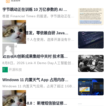
阅读榜单
字节跳动正在训练 10 万亿参数的 AI 模
型
根据 Financial Times 的报道，字节跳动正在训
练一个 10 万亿参数的 AI 模型，目前处于预训练
局
阶段。 10 万亿是什么概念？Anthropic 目前最
wastnet 开源首发，零依赖自研 Java H
大的模型 Mythos 5 约 8 万亿参数。DeepSeek
TTP/2 框架，性能对标 Undertow !
V4-Pro 是 1.6 万亿。月之暗面的 Kimi K3 是 2.
这个项目一直是个人在使用，选择开源没有什么
8 万亿。美团 LongCat-2.0 是 1.6 万亿。字节
动机理由，就是想开源了，如果非要说一个，那
wycst
跳动的这个未命名模型，直接跳到了 10 万亿。
就是它多少弥补了国产 Java 自研 HTTP/2 框架
预训练通常需要 3 到 6 个月，之后还有微调阶
近百项AI创新成果集结中关村 技术落地
这块空白——放眼国产 Java 生态，能拿出手的
与产业迭代提速
段。按这个时间线，最早可能在 2026 年底或 2
HTTP/2 网络框架，要么闭源，要么底层建立在
8月8日，2026 Link-X Demo Day人工智能创新
027 年初发布。 这个节点很微妙。Anthropic 刚
Netty 之上，真正自研的 Java 实现几乎没有。
项目展在北京中关村举办。本次活动由星连资
开
开源科技
在 5 月发布了 Mythos 5...
wastnet 是一款完全自研、零第三方依赖的轻量
本、华清普智AI孵化器主办，汇聚近2000名产
级 Java 网络应用框架，核心基于 JDK 原生 NI
Windows 11 内置天气 App 占用内存超
业、学术、投资人士，集中展出近百项覆盖AI芯
过 1GB
O 构建 Reactor 多路复用模型，不依赖 Netty、
片、算力、模型、应用全链条创新项目，聚焦AI
Windows 11 内置天气应用，占用了超过 1GB
Tomcat 等任何第三方网络库。其 HTTP/2 协议
技术产业化落地与资本对接，呈现当前国内AI前
内存。 Notebookcheck 的测试发现这个数字
局
栈从 HPACK、Huffman 到 ALPN 均为自主实
沿技术突破与商业化最新进展。 活动围绕AI学术
时，反复确认了多次。不是 100MB，不是 500
现，在基准测试中与 Un...
研究与产业落地融合展开多维度研讨。星连资本
调问更新7.26~8.8 ：新增短信验证修
MB，是 1 个 G。一个显示天气的应用。 Windo