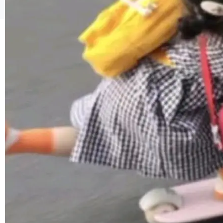
貌。数据显示，微软和 Meta 主要依托充沛的经
©OSCHINA(OSChina.NET)
京ICP备2025119063号
营现金流来覆盖资本开支，其资本支出覆盖率分
别达到155% 和106%;而SpaceXAI的经营现金
流仅能覆盖资本开支的12...