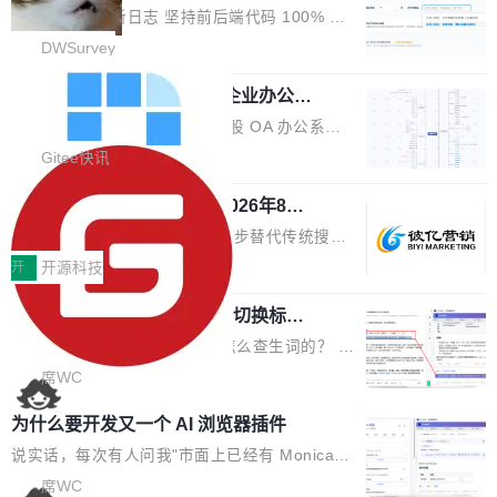
改，考试能力升级
创始合伙人张鸣晨表示，AI产业化是长期产融结
ws 内置应用臃肿早就是老话题了，但一款天气
DWSurvey 更新日志 坚持前后端代码 100% 开
合过程，早期优质技术项目需持续资本与产业资
应用占用内存就超过 1G 还是过于离谱——问题
源助力企业建设自主可控的问卷调研系统 官网地
DWSurvey
源赋能，助力创新从概念走向落地。现场青年学
出在 WebView2。微软的天气 App 本质上是一
址www.diaowen.net ➔ 源码下载Gitee 仓库 ➔
者、产业专家、投资人围绕AI前沿技术瓶颈、行
个嵌在 Edge WebView 里的网页。它不是一个
勾股 OA v6.0.2 已经发布，企业办公系
本次更新新增短信验证修改已答问卷功能，提升
业固有认知重构等议题展开跨界对话，聚焦行业
统
「应用」，它是一个运行在浏览器引擎里的网
答卷安全性；同时升级考试能力，完善填空题判
勾股 OA v6.0.2 已经发布。 勾股 OA 办公系统
真实痛点与突破方向...
页，外面套了一层 Windows 的壳。 WebView2
分、防切屏等功能体验，并优化多项产品细节，
是一款简单实用的开源的企业办公系统。系统集
Gitee快讯
本身就是个内存大户。它加载了完整的 Edge 渲
提升整体使用体验。 新增功能 01. 新增验证手
成了系统设置、附件管理、人事管理、行政管
染引擎，包括 JavaScript 引擎...
机号后查看、修改已答问卷功能 02. 新增填空题
942亿赛道如何选对伙伴？2026年8月G
理、消息管理、资产管理、企业公告、知识网
EO公司推荐
判分功能 03. 添加协作管理员支持树形结构选择
盘、审批流程设置、办公审批、工作计划、工作
当DeepSeek、豆包等大模型逐步替代传统搜索
体验优化与修复 •页面与体验优化 优化工作台首
汇报、工作日志、日常办公、财务管理、客户管
成为用户获取信息的主要入口,品牌竞争的逻辑变
开
开源科技
页 UI 展示效果，提升页面使用体验。 优化防切
理、合同管理、项目管理、任务管理等功能模
了:不再是争抢关键词排名,而是想办法进入AI脱
屏提醒规则，调整为每次切屏均触发提示，提升
块。系统简约，易于功能扩展，方便二次开发，
任意网页划词 AI 问答：不用切换标签页
口而出的那个答案。"GEO公司推荐"这个搜索词
考试规范性。 优化登录状...
的效率秘诀
可以用来做日常 OA，CRM，ERP，业务管理等
背后,折射的是企业面对新兴服务赛道时的集体困
看英文技术文档的时候，你是怎么查生词的？ 我
系统。 勾股OA6.0.2版本主要是对勾股OA 6第
惑——该信谁、看什么、怎么选。 据易观分析
猜大多数人的流程是：选中单词 → Ctrl+C → 切
席WC
一个大版本发布的部分功能细节优化和bug问题
《中国GEO市场产业图谱》数据,2026年中国GE
到翻译标签页 → Ctrl+V → 看翻译 → 切回原
修复的版本，具体更新日志如下： 1、补全新版
为什么要开发又一个 AI 浏览器插件
O行业规模预计达942亿元,同比增长169.7%。G
文。遇到不懂的代码片段，再切到 ChatGPT 问
本的各个审批类型的审批单导出 2、优化各个审
artner同期预测,传统搜索引擎访问量年内将下滑
一下。来回切换几次，思路早断了。 今天介绍的
说实话，每次有人问我"市面上已经有 Monica、
核反确认审批的逻辑，使...
25%,AI载体流量占比突破40%;埃森哲2025年中
开源 Chrome 扩展 AI Helper，有一个划词浮动
Sider、Copilot for Chrome 这些 AI 浏览器插件
席WC