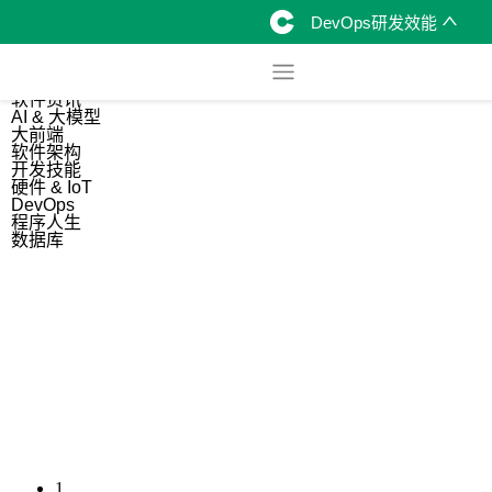
DevOps研发效能
综合
开源资讯
软件资讯
AI & 大模型
大前端
软件架构
开发技能
硬件 & IoT
DevOps
程序人生
数据库
1