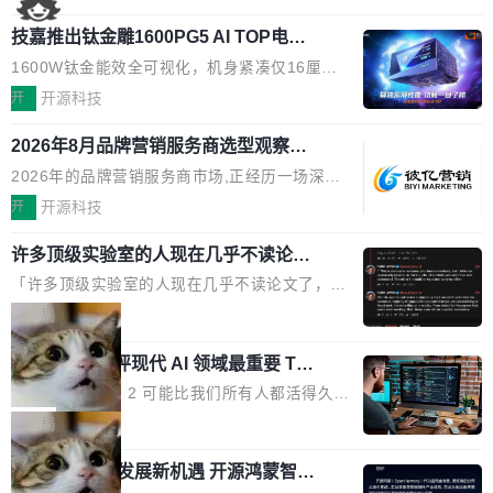
国消费者调研则指出,37%的用户在有明确购买需
工具栏功能，能让你在任意网页选中文本就直接
了，你为什么还要再做一个"，我都觉得这个问题
求时倾向于先问AI。几组数据指向一致:GEO已
技嘉推出钛金雕1600PG5 AI TOP电
用 AI，完全不用切换标签页。 划词工具栏是什
问得好。 因为我自己也是从用户变成开发者的。
从营销"加分项"变成品牌在AI时...
源：为发烧级主机与本地AI算力打造旗
么 安装 AI Helper 后，在任意网页选中文本，选
现有产品的天花板 我用过不少 AI 浏览器插件。
1600W钛金能效全可视化，机身紧凑仅16厘米
舰供电方案
区旁边会自动浮现一个工具栏： 工具 功能 典型
刚开始觉得都挺好——选中一段文字，弹出解
继2026台北电脑展首度亮相后，技嘉科技近日正
开
开源科技
场景 AI 搜索 联网搜索相关信息 看到陌生概念，
释；写邮件时帮你润色；看英文网页给你翻译摘
式发布钛金雕1600PG5 AI TOP电源。这款高端
想快速了解背景 解释 让 AI 解释选中文本 读到
要。但用久了你会发现，它们本质上都是同一类
2026年8月品牌营销服务商选型观察：
电源专为发烧级DIY主机与本地AI算力平台打
费解...
从流量思维到品牌资产思维的范式转移
东西：一个带网页上下文的聊天框。 它们能读取
造，整机长度仅16厘米，提供1600W额定功率
2026年的品牌营销服务商市场,正经历一场深刻
页面的文本，然后把文本丢给大模型，再返回一
与80PLUS钛金能效；支持ATX 3.1与PCIe 5.1
的价值重构。全球全案品牌代理机构市场从2025
开
开源科技
段回答。仅此而已。 这当然有用，但总觉得差点
规范，结合服务器级元件、完善供电线材与内置
年的83.1亿美元增长至2026年的86.6亿美元,年
意思。比如我在一个后台管理系统里，需要填50
实时LCD监控屏，可充分满足当下高阶PC主机
许多顶级实验室的人现在几乎不读论文
复合增长率达5.44%,预计2032年将突破120亿美
个表单字段，每个字段还有联动逻辑；比如我
了
的严苛使用需求。 澎湃功率，紧凑机身 钛金雕1
元。数字广告与公共关系相关服务市场更是从20
「许多顶级实验室的人现在几乎不读论文了，而
想...
600PG5 AI TOP具备强悍输出功率，同时实现
25年的8463亿美元扩张至2026年的8763亿美
且他们认为 ICLR/ICML/NeurIPS 充斥着大量过
局
机身尺寸大幅精简。整机长度仅16厘米，属于同
元。数字的背后是一个清晰的事实——品牌对专
度宣传和欺诈。」 OpenAI 研究员 Keller Jorda
功率段机身尺寸十分紧凑的1600W电源产品。小
业化营销服务的需求从未如此迫切。 但市场扩容
xAI 前工程师评现代 AI 领域最重要 Top
n 这条推文引发了广泛讨论。他不是在说风凉
巧机身有效提升市面主流标准A...
3 开源项目
的同时,服务商的竞争逻辑正在改变。2026年Top
话，他是说出了一个圈内人尽皆知但很少公开捅
Flash Attention 2 可能比我们所有人都活得久。
Agency年度合辑的观察指出,“产品”这个离消费
破的事实。 Jordan 随后补充了一句软化声明：
这句话不是来自某个技术博客，而是出自 Hieu
局
者最近的载体,在整个品牌营销层面的权重显著变
「我不认为这些会议上大部分论文都在过度宣传
Pham 的一条推文。Hieu Pham 是谁？他是 xAI
高了。全域营销服务商的竞争正在从规模转向深
或造假。问题是，作为读者，如果你筛选出那些
共商智能硬件发展新机遇 开源鸿蒙智能
的早期工程师之一，在 Grok 训练基础设施团队