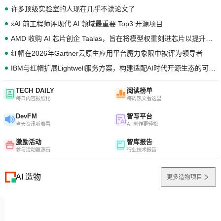
许多顶级实验室的人现在几乎不读论文了
xAI 前工程师评现代 AI 领域最重要 Top3 开源项目
AMD 收购 AI 芯片创企 Taalas，旨在将模型权重刻进芯片以提升推理性能
红帽在2026年Gartner云原生应用平台魔力象限中被评为领导者
IBM与红帽扩展Lightwell服务方案，构建适配AI时代开源生态的可信基础设施
TECH DAILY
阅读榜单
每日内容报纸化
每周热文看这里
DevFM
智写平台
当天资讯听着看
AI 创作更轻松
激励活动
智库报告
参与活动赢源石
行业技术报告
AI 造物
更多造物项目