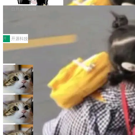
Apache Doris 4.1 要补齐的，正是缺失的那一
erg V3
热门页面还是低关注度页面，均未出现近期更
本。 Solon 换了个方式。整个 i18n 模块围绕三
半。在已有查询能力的基础上，Doris 进一步支
白开水不加糖
新，相关问题并非局限于特定领域，而是在不同
个解析器、一个注解、一个工具类展开——没有
持了 UPDATE、DELETE、MERGE INTO 等数
主题和访问量页面中普遍存在。 调查人员最初认
XML、没有拦截器注册、没有样板配置。 资源
Testin XAgent：CIO智能测试落地指南
据修改操作、完整的表结构管理与分区演进，以
为，Grokipedia可能只是限...
文件的约定 把文件放到 resources/i18n/ 下： r
及 rewrite_data_files、expire_snapshots 等日
7月30日，TiD2026质量竞争力大会在北京中关
esources/i18n/messages.properties ...
常维护操作，并完整支持 Iceberg V3 格式。
村国家自主创新示范区会议中心开幕。本届大会
开
开源科技
由中关村智联软件服务业质量创新联盟主办，以
让非法状态不可表示：一篇关于 ADT
“智构可信·质创未来——AI原生时代的质量新范
的帖子在 Reddit 火了
式”为主题，直面AI从实验室走向规模化产业落地
有一种东西，一旦用过就回不去了。Alex Fedos
的核心质量命题。会上，《2026智能研发生产力
eev 管它叫"软件设计的基石"。 他说的东西不新
局
工具选型手册》发布，Testin云测的Testin XAge
鲜——代数数据类型（ADT），尤其是和类型
Cloudflare 开源内部企业 AI 平台 Clou
nt智能测试系统入选AI测试领域代表产品。对CI
（sum type）。但他说清楚了一件事：这不是类
dflare OS
O而言，这提示了一个转变：AI测试正在从效率
型系统的学术体操，是日常编码的思维方式。 文
Cloudflare 发布了一个开源项目 Cloudflare O
工具升级为企业的质量基础设施。 CIO面对的新
章从一个简单的例子切入。一个网站的深色主题
S。如果你只看官方博客，你会觉得这是又一
局
现实 过去两年，CIO们的焦虑清单上多了两项：
设置，如果用布尔值 + 可空字段来表示——bool
个"AI 知识库 + 聊天机器人"——每个大厂都在
一是如何让大模型和智能体应用安全地从PoC走
ean 表示是否可切换，nullable 的默认模式、浅
Deno 团队开源 Celld，可自托管的分
做，没什么新鲜的。 但 Kenton Varda 在 Twitte
向生产，二是如何让测试团队跟得上AI应用...
布式 Durable Objects
色方案、深色方案——会产生大量无意义的组
r 上把事情说清楚了： 今天我们发布了 Cloudfla
Ryan Dahl 领导的 Deno 团队推出了最新开源项
合。方案缺了、配置冲突了、全 null 了。要知道
re OS，一个带连接器的聊天机器人，跟其他所
目 Celld，一个能在自己机器上运行 Cloudflare
局
哪些组合有效，作者说，你得靠"文档、校验、或
有科技公司做的一样。只不过，实际上它不一
Workers 和 Durable Objects 的守护进程。 设