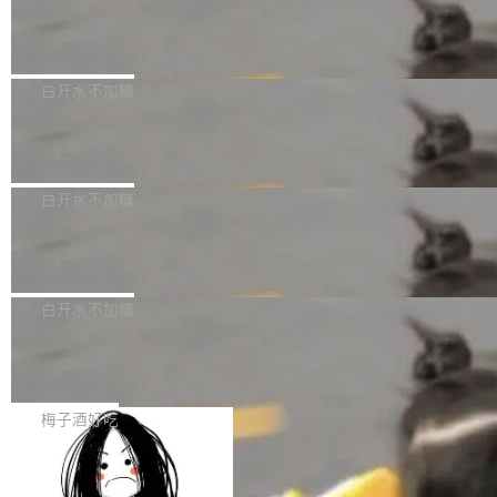
创作。 具体来说，LLM 生成的代码可以提交，
州深度求索人工智能基础技术研究有限公司（De
但必须满足五个条件：预先安排、非关键、高质
Docker 29.7.2 发布
epSeek）获配93.3399万股，按150.8元/股发行
量、充分测试、充分审查，并且必须披露。LLM
价格计算，认购金额约1.41亿元，股份锁定期为
Docker 29.7.2 现已发布，具体更新内容如下：
不得生成涉及安全性的关键变更，除非作者本身
36个月。 公告显示，本次宇树科技战略配售对
Bug fixes and enhancements 修复多次传递同
白开水不加糖
就是领域专家。即使如此，政策也"强烈不建
象主要包括长期投资机构、与公司业务具有战略
一环境变量时，docker service create和docker
议"这么做。 对于不披露的情况，审核者可以直
合作关系或长期合作愿景的大型企业、科创板保
Apache Fluss 毕业成为顶级项目
service update会发生 panic 的问题。docker/cl
接关闭 PR，无需解释。 政策作者 Jynn Ne...
荐人跟投子公司，以及公司高级管理人员和核心
i#7145 修复了 Docker Engine 29.7.0 中引入的
今年 7 月，Apache Fluss 的毕业提案在 Apach
员工参与设立的专项资产管理计划。其中，Dee
一个回归问题，该问题导致拉取镜像时会拒绝包
e 孵化器项目管理委员会（IPMC）投票中获得
白开水不加糖
pSeek作为与宇树科技具备战略合作关系的企
含绝对 hardlink 目标的镜像（此类镜像由某些镜
全票通过，随后获 Apache 软件基金会董事会批
业，获配股份数量占本次发行数量的2.31%。 除
像构建工具生成）。moby/moby#53305 修复了
马斯克 AI 百科项目 Grokipedia 被曝数
准。今天，Apache 软件基金会正式宣布 Apach
DeepSeek外，腾讯旗下上海启善投资有限公司
月未更新
Docker Engine 29.7.0 中引入的一个回归问
e Fluss 孵化毕业，成为 Apache 顶级项目（TL
埃隆·马斯克推出的AI百科项目 Grokipedia 被曝
获配9...
题，该问题可能导致在旧版 Linux 内核...
P）！这一里程碑不仅标志着 Fluss 迈入新的发
长期停止内容更新，未能实现其作为“AI版维基百
白开水不加糖
展阶段，也将进一步推动流式存储、实时湖仓与
科”替代品的目标。 据 Lawfare 最新调查，自今
AI 数据基础加速融合，为实时数据基础设施的发
Solon I18n：三种解析器，零样板代码
年4月以来，Grokipedia 页面更新功能基本停
展开启新的篇章。
滞，过去三个月内没有任何条目完成更新，用户
如果你在 Spring Boot 里做过国际化，流程大概
提交的编辑请求也长期处于待处理状态。 Groki
是这样的：配 MessageSource 的 Bean、写 R
梅子酒好吃
pedia 于去年底上线，定位为由人工智能生成内
eloadableResourceBundleMessageSource、
容的百科平台，被马斯克视为传统众包百科网站
Apache Doris 4.1 全面增强 Iceberg：
声明 LocaleResolver、注册 LocaleChangeInt
支持 UPDATE、MERGE INTO 与 Iceb
维基百科的替代方案。Lawfare 调查发现，无论
erceptor…五六步之后才能看到第一行翻译文