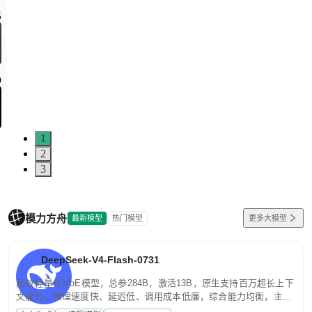
1
2
3
模力方舟
最新模型
热门模型
更多大模型
DeepSeek-V4-Flash-0731
高效轻量化MoE模型，总参284B，激活13B，原生支持百万超长上下
文能力。推理速度快、延迟低、调用成本低廉，综合能力均衡，主打
高并发、轻量化任务，适合日常对话、内容创作、基础 RAG、批量