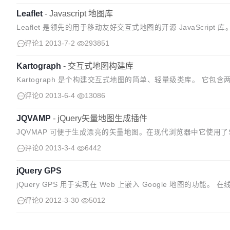
Leaflet
-
Javascript 地图库
Leaflet 是领先的用于移动友好交互式地图的开源 JavaScri
能。 Leaflet在设计时考虑到了简单性、性能和可用性。它...
评论1
2013-7-2
293851
Kartograph
-
交互式地图构建库
Kartograph 是个构建交互式地图的简单、轻量级类库。 它包
个是js类库用于前端展示地图用。 示例代码：
评论0
2013-6-4
13086
JQVAMP
-
jQuery矢量地图生成插件
JQVMAP 可便于生成漂亮的矢量地图。在现代浏览器中它使用了SVG（S
持老版本的浏览器，例如，IE6/7/8的话，它也可以...
评论0
2013-3-4
6442
jQuery GPS
jQuery GPS 用于实现在 Web 上嵌入 Google 地图的功能。 在线演示:htt
mo.h...
评论0
2012-3-30
5012