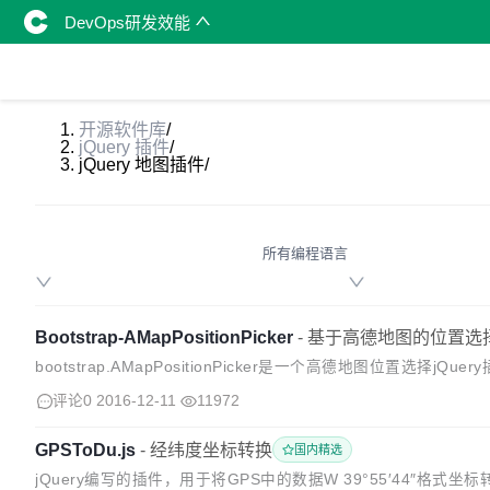
DevOps研发效能
开源软件库
/
jQuery 插件
/
jQuery 地图插件
/
所有编程语言
Bootstrap-AMapPositionPicker
-
基于高德地图的位置选
bootstrap.AMapPositionPicker是一个高德地图位置选择
德地图地理逆编码 自定义Modal外观...
评论0
2016-12-11
11972
GPSToDu.js
-
经纬度坐标转换
国内精选
jQuery编写的插件，用于将GPS中的数据W 39°55′44″格