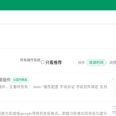
所有操作系统
只看推荐
收录时间
浏
排序:
择插件
国内精选
jQuery插件。主要特性有： data-*属性配置 字段验证 字段控件绑定 支持高
式坐标转换为百度或google常用的坐标格式，即度分秒格式的坐标与度分格