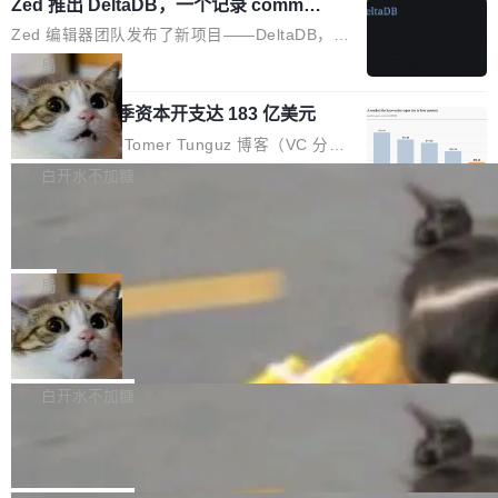
个小型数据库，应用天然按分片构建，单个数据
Zed 推出 DeltaDB，一个记录 commit
高价的三星折叠（三星Galaxy Z Fold8 Ultra / Z
之间所有操作的版本控制系统
库的竞争和爆炸半径问题在设计层面就被消除
Fold8 / Z Flip8）外，其余要么是中低端机器，
Zed 编辑器团队发布了新项目——DeltaDB，一
了。 闲置的 cell 会休眠到几乎不占资源。当 cel
例如iQOO Z11i、REDMI Note 17、REDMI No
个在 git commit 之间记录每一次编辑操作的版
局
l 迁移或唤醒时，新宿主从 S3 恢复 SQLite 数据
te 17 Pro、OPPO K15，要么是vivo X300 E这
本控制系统。目前处于 Early Access 阶段。 De
库继续执行。存储库是持久化的唯一真相...
样的次旗舰。 Galaxy Z Fold8 Ultra / Z Fold8 /
SpaceXAI 单季资本开支达 183 亿美元
ltaDB 的核心思路直接写在 landing page 最显
Z Flip8三款折叠屏新机均在7月22日发布，且全
眼的位置：「Software is made between com
根据风险投资人Tomer Tunguz 博客（VC 分
部搭载骁龙8 Elite Gen5 for Galaxy，它们本该
mits」——软件是在 commit 之间写出来的。git
析）披露的最新分析与第二季度业绩报告，Spac
白开水不加糖
是7月性...
只记录了你提交的最终状态，但真正的工作过程
eXAI在上个季度的总资本支出飙升至183.7亿美
——打字、删改、试错、agent 对话——都在 co
Meta 发布终端编程 Agent“Muse Cod
元。其中，绝大部分资金被直接用于 AI 领域，
e” 和 Muse Spark 1.2 模型
mmit 之间的空隙里丢失了。 DeltaDB 要做的就
金额高达158.3亿美元，这一单项投入已经逼近
Meta 今天发布了两款 AI 产品：Muse Code，
是把这段空隙补上。 回退到任何一次编辑：Delt
微软同期总资本开支的四成。 与亚马逊、Alpha
一个在终端里运行的编程 agent；Muse Spark
局
aDB 捕获 commit 之间的每一次操作，...
bet、微软以及 Meta 等传统科技巨头相比，Spa
1.2，驱动这个 agent 的新模型。一句话概括：
ceXAI的资金消耗速度尤为引人瞩目。然而，支
美团开源 LoHoSearch，用知识图谱校
你可以用 curl -fsSL https://dev.meta.ai/install.
准 AI 能力认知
撑庞大支出的资金来源却呈现出截然不同的面
sh | bash 安装一个能在大项目里自动规划、写
机器出题的前提，是让机器拥有全局视野。整个
貌。数据显示，微软和 Meta 主要依托充沛的经
代码、验证结果的 AI 终端工具。 据介绍，Muse
构建流程可以分为四个环节：建图 → 控制难度
白开水不加糖
营现金流来覆盖资本开支，其资本支出覆盖率分
Code 是 Meta 的编程 agent 产品。它和市场上
→ 质量把关 → 数据概览。
别达到155% 和106%;而SpaceXAI的经营现金
腾讯开源 UCL-MPComm 通信库
已有的终端编程 agent 在设计理念上有几个明显
流仅能覆盖资本开支的12...
的差异点。 异步后台 agent：Muse Code 有一
腾讯网平团队宣布开源了 UCL-MPComm 通信
个主 agent 循环，外加一组后台 agent。这些后