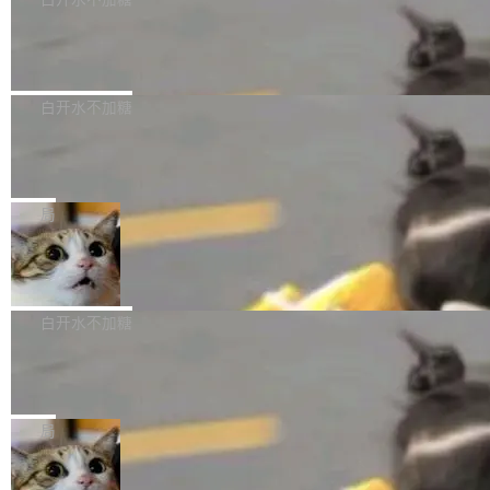
成本降低 30%，精度不变。 FP8 省的不仅是显
先理解你的语境和意图，再把准确的文字直接给
s： 实现了URL.Parse()便捷功能 对浏览器内部
存 KV cache 是推理时最吃显...
到你。从“逐字转写、单点优化”演进为“理解语
PostgreSQL 18/19 新特性深度解读
函数添加了多项边界检查，以避免潜在的越界访
境、兼容场景、一键直出”。 Hy ASR 3.0 previe
问、下溢和溢出。（DiD） 修复了加载和解析内
演讲者分享了一个有趣的实践：面对 PG 18 已
w 不要求标准普通话，方言识别覆盖粤语、吴语
容提供的字体时出现的几个问题 为避免音频加
发布的 Release Notes，他利用 AI 工具（如 Co
白开水不加糖
等 10 大方言片区和 20 余个二级小片区。在开
载、处理和播放过程中可能出现的一系列错误，
pilot）对数千条 commit 日志进行自动分析，先
源评测集中，Hy ASR 3.0 preview 在多语种的
对音频采样频率设定了下限 采样率低于 8kHz
慕尼黑市政府为全职开源项目维护者提
让模型总结出三十余条潜在特性，再逐条要求生
WER（...
供资助
（通常被认为是 "telephone"/"walkie-talkie" 音
成详细解释和代码校验，最终筛选出对用户体感
"在过去大约 10 年的大部分时间里，libexpat 的
质的最低采样率）的音频格式将被拒绝 修复了 C
最强的若干项。对于尚未正式发版的 PG 19，则
维护工作一直与我的日常工作、家务、社交生活
局
SS 圆角虚线样式中可能存在的问题 如果表单中
通过拉取过去一年内（从 PG 18 Beta1 时间点
和休闲娱乐竞争时间。" 这是 libexpat 维护者 S
的图像元素不在同一个子树中，则它们将不再关
至今）的所有 commit，同样交由 AI 分析提炼。
Firefox 153.0.3 发布
ebastian Pipping 写在博客里的话。8 月 4 日，
联 加...
经过人工复核，准确度令人满意。这一方法也为
他宣布了一个新消息：从 2026 年 8 月 1 日起，
Firefox 153.0.3 现已发布，具体更新内容如
社区爱好者提供了高效跟踪新版本的思路。
他可以全职维护 libexpat 了，最长 6 个月。发
下： New Smart Window 包含多项增强功能：
白开水不加糖
工资的是慕尼黑市政府。 libexpat 是一个 C99
<ul> <li>现在建议列表会显示更多结果，方便用
编写的流式 XML 解析器，MIT 许可证。和 libx
Cloudflare Computer 开源：你的 Age
户查找历史记录和切换到已打开的标签页。（<a
nt 需要一台电脑，而不是一个容器
ml2 一样，它是世界上使用最广泛的 XML 解析
href="https://bugzilla.mozilla.org/show_bug.c
Cloudflare 开源了名为 @cloudflare/computer
库之一。你的操作系统、浏览器、无数的基础设
gi?id=2019042">Bug&nbsp;2019042</a>）</l
的 npm 包。项目的核心论点是：容器不适合 Ag
局
施软件，很可能都在用它。而过去十年，维护它
i> <li>现在，助手可以直接使用 Exa 的网络搜索
ent 计算。真正适合的，是 Isolate。 Cloudflare
的人一直在用业余...
结果回答问题，而无需将问题转交给搜索引擎。
OpenAI 公开邮件和聊天记录回应苹果
工程师在这件事上没什么可谦虚的——他们用 W