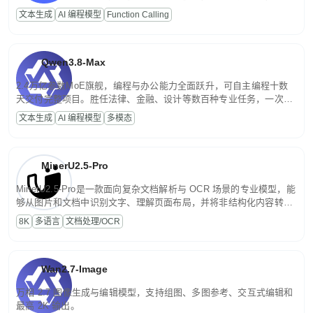
高并发、轻量化任务，适合日常对话、内容创作、基础 RAG、批量
文本生成
AI 编程模型
Function Calling
文案处理等普惠刚需场景。
Qwen3.8-Max
2.4万亿参数MoE旗舰，编程与办公能力全面跃升，可自主编程十数
天交付完整项目。胜任法律、金融、设计等数百种专业任务，一次对
话端到端交付生产级成果。原生视觉理解贯穿规划、执行与验证全流
文本生成
AI 编程模型
多模态
程，支持超长文档与长视频的深度语义解析。长程任务中自主规划与
闭环迭代，持续进化。
MinerU2.5-Pro
MinerU2.5-Pro是一款面向复杂文档解析与 OCR 场景的专业模型，能
够从图片和文档中识别文字、理解页面布局，并将非结构化内容转换
为便于存储、检索和二次处理的结构化结果。
8K
多语言
文档处理/OCR
Wan2.7-Image
万相 2.7 图像生成与编辑模型，支持组图、多图参考、交互式编辑和
最高 2K 输出。