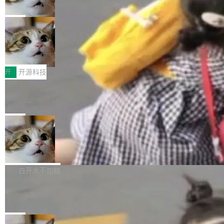
诉讼，称“Apple is getting this wron
（<a href="https://bugzilla.mozilla.org/show_
orkers 跑了十年 Isolate。用 CEO Matthew Pri
上个月，苹果一纸诉状把 OpenAI 告上法庭，指
g”
bug.cgi?id=204...
nce 的话说：「我们一生都在用 Isolate 运行代
控其挖角苹果前员工并窃取商业秘密。苹果的诉
局
码，而 AI Agent 不需要容器，它们需要的是 Iso
状把 OpenAI 描述成一个系统性地从前东家挖
late。」 容器为什么不合适 容器的问题在于启动
HUAWEI MatePad Edge上架WorkBu
人、套取机密信息的对手。 OpenAI 没发律师
ddy鸿蒙PC版，说话就能干活的AI办公
和销毁都太重了。一个 Agent 要执行的任务可能
函，也没选择庭外沉默。它在官网贴了一篇博
全能AI工作台WorkBuddy鸿蒙PC版上架HUAWE
搭子
只需要几毫秒的 CPU 时间，但容器从冷启动到
文，标题只有六个字：Apple is getting this wro
I MatePad Edge应用市场，直接下载即可使
开
开源科技
就绪要花数秒。如果未来有十...
ng。 然后，它把邮件往来和 iMessage 聊天记
用，与鸿蒙电脑上的体验一致。值得一提的是，
FFmpeg 9.0 发布：代号“Lei”，以此纪
录全贴了出来。 他发错人了 苹果外部律师 Gabr
这是目前市面上唯一支持平板接入WorkBuddy P
念中国开发者雷霄骅
iel Gross 来自 Weil 律所，2 月 23 日下午 5:53
C版的产品，搭载“人机双写”重磅功能——你写
全球知名开源多媒体框架 FFmpeg 今天正式发
给 OpenAI 总法律顾问 Che Chang 发了封邮
你的，AI写AI的，同屏协作互不干扰。一句话让
布了 9.0 版本。这个版本除了带来新一代音视频
局
件，附了一封长信，要求 OpenAI 配合调查前苹
AI帮你干活，现在开启全新体验！ 温馨提示：
处理能力和硬件加速支持之外，还有一个特殊之
果员工带走机密信...
亚马逊成本失控：AI 写代码烧掉 1215
体验WorkBuddy鸿蒙PC版前，请将 HUAWEI M
处：FFmpeg 9.0 的代号是“Lei”。 这个名字，
万元，超预算 860%
atePad Edge 升级至 HarmonyOS 6.1.0.135S
来自中国开发者雷霄骅（Lei Xiaohua）。 对于
外媒近日曝光了亚马逊的多份内部报告显示，AI
P9 patch03及以上版本。 *升级路径：设置 > 搜
很多中国音视频开发者而言，这个名字并不陌
导致公司在多个项目上超支。《金融时报》报道
白开水不加糖
索“软件更新” > 检查更新，即可搜索新版本，下
生。十年前，他通过大量中文技术文章、源码分
称，仅一个项目的成本超支就高达 180 万美元
载安装完成升级即可。 没有...
析和开源示例，让一代开发者第一次真正理解 F
Hugging Face CEO 发声：中国正在开
（约合人民币 1215 万元）。 具体来说，一名工
源模型上碾压我们
Fmpeg，也成为很多人进入音视频开发领域的
程师借助 Anthropic 旗下 Claude Sonnet 模型
"他们正在开源模型上碾压我们。" Hugging Fac
“启蒙老师”。 而今年，恰好是雷霄骅离世十周
编写程序，目标是完成电商平台作者信息与商品
e CEO Clément Delangue 在 CNBC 的采访里
局