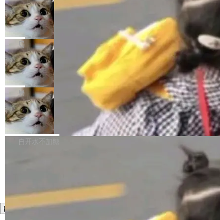
年。FFmpeg 社区最终选择用一个大版本的名
列表的数据匹配 —— 一项常规的数据处理任
没有拐弯抹角。他说中国正在赢得 AI 竞赛，而
字，留下了这份纪念。 雷霄骅曾是中国传媒大学
务，最终却产生了 180 万美元的账单，实际支出
当 AI agent 把源码变成了最好的扩展系
且按目前的速度，中国 AI 工具预计在今年底或
数字电视技术方向的博士生，长期从事视频、音
统，开发者工具必须开源
超出原定预算 860%。 更令人意外的是，该项目
2027 年就能追上美国前沿实验室的水平。 Dela
五年前，David Crawshaw 问过很多软件工程师
频技...
最终并未成功落地，而高额算力消耗持续运行长
ngue 把原因归结为一件事：开放协作。中国的
一个问题：你写过什么给自己用的程序？答案几
局
达 5 个月，公司直到财务对账时才察觉异常。这
AI 开发者在一个共享和协作的生态里加速迭代，
乎都是没有。工程师们整天用别人写的程序写程
意味着一个无人看管的 AI 程序，在近半年时间
而美国模型厂商在"闭门造车"。他的原话是 "buil
DeepSeek Harness 宣布内测邀请，全
序给别人用。偶尔有人自己写个博客系统、智能
里日夜不停地"烧钱"。 复盘显示，...
网最大规模开源 Agent 路演现场诞生
ding in silos"——各自为战，互不通气。 这个判
家居控制、家庭实验室，都算稀奇事。 Crawsh
一条内测招募帖，发出去的时候大概没人想到它
断从他嘴里说出来分量不同。Hugging Face 是
aw 是 Shelley 的作者，一个开源 AI coding age
会变成一场开源 Agent 生态的路演。 8月1日，
局
全球最大的开源 AI 平台，上面跑着上百万个模
nt。他最近在博客上写了一篇文章，核心论点很
DeepSeek Harness 团队负责人崔添翼（tiany
型。谁在开源赛道上领先，...
简单：开发者工具必须开源。 理由不是传统的自
商汤 SenseNova U1.5-Lite-Preview
i）在 X 上发帖： 「如果你是 Agent Harness 相
开源
由软件情怀，而是一个跟 AI agent 直接相关的
关开源项目的开发者，希望参加 DeepSeek Har
商汤科技宣布面向社区开源轻量级统一多模态模
技术判断。 两行 prompt 就能个性化任何软件 C
ness 的内测，可以回复或私信联系我。请附上
型的预览版本 SenseNova U1.5-Lite-Preview。
白开水不加糖
rawshaw 给出了两个 prompt。 第一个： "下载
GitHub id 以及开源代表作。」 DeepSeek 曾在
公告称，SenseNova U1.5-Lite-Preview并非简
某个软件的源码，在本地构建。修改 agent ...
官方招聘信息中写过一条简洁有力的公式：Mod
单的模型规模升级，而是基于 SenseNova U1
el + Harness = Agent。模型负责理解和推理，
的一次系统性迭代，不仅在同一架构中贯通视觉
Harness 负责把能力落到真实环境中——调用工
理解、推理、生成与编辑，还仅以 8B-MoT 的轻
具、读写文件、管理上下文、处理错误、完成闭
量大小，将能力推进到4K、更精细的真实质感、
环。崔添翼招人的标...
更复杂的视觉控制和可持续迭代编辑。 相比 U