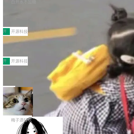
库，并将作为transport接入Mooncake TENT。
白开水不加糖
台 agent...
该通信库针对AI Memory池化场景的数据传输需
CoStrict入选工信部2025人工智能应用
求进行了深度优化，能够实现数据中心内大规模
典型案例
计算节点间多种内存类型的高性能通信。 UCL-
近日，工信部科技司公示《2025人工智能应用典
MPComm将作为一种传输引擎接入Mooncake T
型案例入选名单》，深信服“面向企业研发场景的
开
开源科技
ENT，实现零拷贝传输性能提升30%、非零拷贝
开源 AI 编程平台 CoStrict 应用”凭借卓越的技术
传输性能最高提升5倍。UCL-MPComm底层基
深信服AI算力网关入选工信部人工智能
创新与落地成效成功入选。 全链路私有化部署，
应用典型案例！
于自研UCL-Engine通信引擎，后续腾讯网平将
助力企业AI研发安全落地 当前，越来越多企业已
前不久，工业和信息化部正式发布《2025年人工
持续开源更多基于UCL-Engine的高性能通信组
经开始引入 AI Coding 工具，通过调用公有云模
智能应用典型案例名单》，集中展示人工智能在
开
开源科技
件。 腾讯网平团队在UCL-MPComm中实现了一
型或企业内部部署模型提升研发效率。但随着 AI
各领域的应用成果，覆盖技术底座、行业赋能、
个独立于业务线程的全局通信引擎（Engine），
Coding 从个人辅助工具逐步走向团队级、组织
Jeff Dean 离开 Google：一个时代的结
产品应用、支撑保障、专题等五大方向。深信服
并实...
束，一个实验室的开始
级应用，企业在规模化落地过程中，对安全性、
AI算力网关（AI创新平台）成功入选！ 随着各行
Google 员工编号 20。MapReduce 作者之一。
可控性和代码质量提出了更高要求。 首先是数据
各业的Agent走向规模化建设，算力构成形态逐
Bigtable 作者之一。TensorFlow 的作者之一。
局
安全与合规要求。对于大多数普通研发场景，公
渐丰富，用户关注的重点也在发生变化：不只是
Gemini 的架构师。Google 首席科学家。 Jeff D
有云模型能够满足快速试用和效率提升的需求。
让AI用起来，还要进一步看清混合算力时代下，
🔥 SolonCode v2026.8.4 发布：界面
ean 在 Google 工作了 27 年后，宣布离职。 他
但对于金融、能源、医疗等对数据安全要求较...
字体可调、22 种语言、记忆搜索增强
Token花在哪里、算力是否被充分利用，以及持
不是一个人走。一同离开的还有 Sanjay Ghema
打开终端就能上岗的全中文编码智能体，这一轮
续增长的AI成本该如何优化。 深信服AI算力网关
wat（Google 员工编号 23，Jeff Dean 二十多
把「看得清、用母语、记得住」三件事一次补
梅子酒好吃
正是围绕这些实际问题，从Token治理和成本治
年的编程搭档，MapReduce 和 Bigtable 的共同
齐。 SolonCode 是什么 SolonCode 是杭州无
理两个方面，让用户的每一份算力都看得清、管
作者）、Quoc Le（Google 大脑核心成员，Se
让“代码语义理解”深度释放AI Coding
耳科技研发的企业级终端编码智能体——一位全