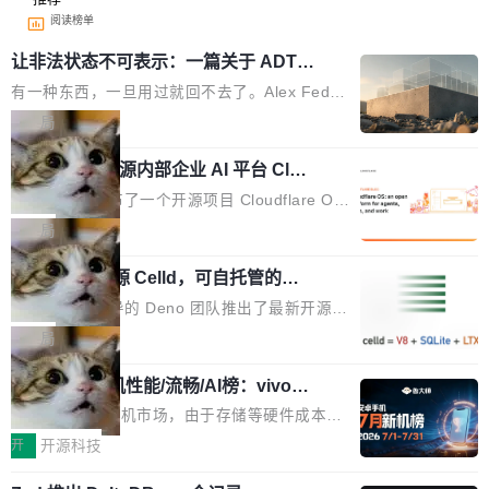
阅读榜单
让非法状态不可表示：一篇关于 ADT
的帖子在 Reddit 火了
有一种东西，一旦用过就回不去了。Alex Fedos
eev 管它叫"软件设计的基石"。 他说的东西不新
局
鲜——代数数据类型（ADT），尤其是和类型
Cloudflare 开源内部企业 AI 平台 Clou
（sum type）。但他说清楚了一件事：这不是类
dflare OS
型系统的学术体操，是日常编码的思维方式。 文
Cloudflare 发布了一个开源项目 Cloudflare O
章从一个简单的例子切入。一个网站的深色主题
S。如果你只看官方博客，你会觉得这是又一
局
设置，如果用布尔值 + 可空字段来表示——bool
个"AI 知识库 + 聊天机器人"——每个大厂都在
ean 表示是否可切换，nullable 的默认模式、浅
Deno 团队开源 Celld，可自托管的分
做，没什么新鲜的。 但 Kenton Varda 在 Twitte
布式 Durable Objects
色方案、深色方案——会产生大量无意义的组
r 上把事情说清楚了： 今天我们发布了 Cloudfla
Ryan Dahl 领导的 Deno 团队推出了最新开源项
合。方案缺了、配置冲突了、全 null 了。要知道
re OS，一个带连接器的聊天机器人，跟其他所
目 Celld，一个能在自己机器上运行 Cloudflare
局
哪些组合有效，作者说，你得靠"文档、校验、或
有科技公司做的一样。只不过，实际上它不一
Workers 和 Durable Objects 的守护进程。 设
者部落知识"。 换个写法。Rust 的 enum，两个
样。这是 Sandstorm.io 的重制版，我十年前的
鲁大师7月新机性能/流畅/AI榜：vivo夺
计思路很直接：每个对象是一个独立的 SQLite
变体：Switchable...
性能、流畅双第一，三星Galaxy Z系列
那个创业公司。不同的是，这次它构建在 Cloudf
数据库，按名称寻址，复制到你自己的 S3 兼容
2026年7月的手机市场，由于存储等硬件成本暴
新折叠缺席
lare Workers 上——我花了九年时间搭建的平台
存储库里。节点之间只通过这个存储库协调——
增，手机厂商的日子也不好过啊，新机速度明显
开
开源科技
——并且深度集成了 AI。这基本上是我十年秘密
没有控制平面，没有共识协议。每个对象自带一
放缓，因此硝烟味淡了许多。新机参数规格除开
计划的顶峰。 十年前，Ken...