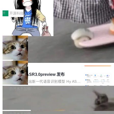
得住、用得稳、省得下、更安全！ 一、从现在开
价值潜能：华为云码道（CodeArts）
q2Seq 和 DocAI 的共同发明人）以及 Oriol Vin
中文驱动的数字员工，自主理解需求、规划步
一、代码仓深度理解技术的作用与价值 在软件工
始，Token使用一目...
代码仓技术解析
yals（Gemini 联合负责人，AlphaSta...
骤、编写代码。不挑模型、不挑平台，curl 一行
程实践中，代码仓是企业核心知识资产的主要载
开
开源科技
装完即用。 开源地址：Gitee · GitCode · GitHu
体。企业级代码仓库通常包含数十万乃至数百万
b 安装 支持 Java 8+（8~26）、macOS / Linu
一条“删库”命令跑 17 小时，算法工程
个文件，其规模远超单次模型调用可承载的上下
师删光 89TB 数据只为干私活
x / Windows / Harmony PC。 # macOS / Linu
文窗口。随着项目规模的持续扩张与代码历史的
最高人民检察院8月4日公布了一起案件：北京一
x / Harmony PC curl -fsSL https://solon.noea
不断累积，代码仓中的模块关系、接口契约、业
名90后算法工程师王某，为了给自己接的私活腾
局
r.org/solon...
务逻辑等关键信息往往分散于数十乃至数百个文
服务器空间，删光了公司AI游戏部门的全部核心
件之中，形成高度复杂的知识关联网络。传统的
Cloudflare 分享推理优化实践：KV ca
数据。 王某2024年1月入职东城区某科技公司AI
che 量化 + 权重压缩，吞吐量提升 4
代码检索手段（如关键词匹配、目录遍历）仅能
短剧部门，有互联网大厂背景。在公司内部架构
Kimi 和 GLM 是当前最强的大模型系列之一，但
1%，成本降 30%
在语法层面完成文本定位，难以触及代码的语义
调整期间，部门三次通知全员将数据从A集群迁
它们有一个共同的问题：太吃显存了。月之暗面
局
内涵与结构关联，导致开发者使用代码智能体在
移到B集群，王某都回复了"收到"。 他没有迁移
的 Kimi K 系列和智谱的 GLM 都是长上下文、M
理解大规模代码仓时面临显著"代码仓理解"瓶
腾讯混元 Hy ASR3.0preview 发布
数据。2024年9月3日下午4点，他使用此前登录
oE 架构的大模型，好用到让人上瘾，但 GPU 显
颈。 代码仓深度理解服务（以下简称" CodeBas
的账号密码进入A集群，输入了一条被程序员圈
存永远不够用。 Cloudflare 的 Workers AI 团队
腾讯混元正式推出新一代语音识别模型 Hy ASR
e深度理解服务"）是华为云码道（CodeA...
称为"删库跑路"的命令——最高管理员权限、无
一直在跑这些模型的推理。他们在官方博客上发
3.0preview。基于最新一代大语言模型 Hy3 的
白开水不加糖
需确认、强制递归删除。17个小时后，运维人员
了一篇技术文章，详细拆解了三种让大模型在 G
语言理解能力，以及融合了高精度语音识别与深
发现异常并中止进程时，89TB数据已经没了。
Pale Moon 34.3.2 发布，苍月浏览器
PU 上跑得更省、更快的技术手段——KV cache
度语义理解能力，实现了语音识别能力的全面升
删掉的是AI游戏部门的全部开发文件，包括公司
量化、模型权重压缩、以及共享 KV cache 的完
级。 根据介绍，Hy ASR3.0preview 目标在于：
Pale Moon 34.3.2 现已发布，这是一个安全更
自研的多个文生3D和...
整性保护。效果是：吞吐量提升 41%，每 token
让语音识别不再只是听清，而是真正听懂。通过
新和少量网页兼容性修复版本。 Changes/fixe
白开水不加糖