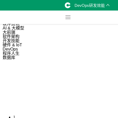
DevOps研发效能
综合
开源资讯
软件资讯
AI & 大模型
大前端
软件架构
开发技能
硬件 & IoT
DevOps
程序人生
数据库
1