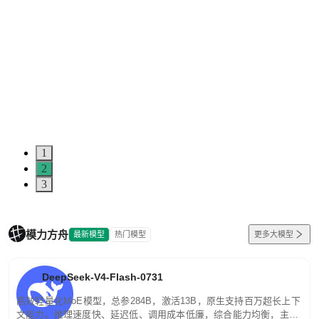
1
2
3
模力方舟
最新模型
热门模型
更多大模型
DeepSeek-V4-Flash-0731
高效轻量化MoE模型，总参284B，激活13B，原生支持百万超长上下
文能力。推理速度快、延迟低、调用成本低廉，综合能力均衡，主打