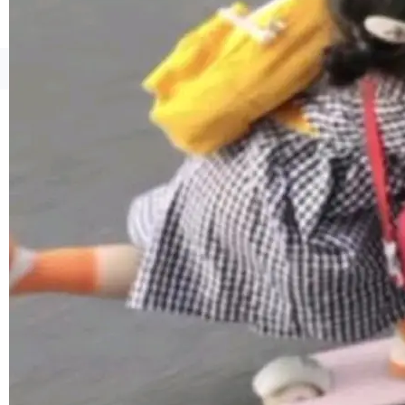
1，U1.5-Lite-Preview 在以下方向上带来了显著
提升： 原生支持4K图像生成； 更精细的局部纹
理、细节与真实世界质感； 更准确的中英文文字
©OSCHINA(OSChina.NET)
京ICP备2025119063号
生成与复杂版式组织； 更稳定的图...