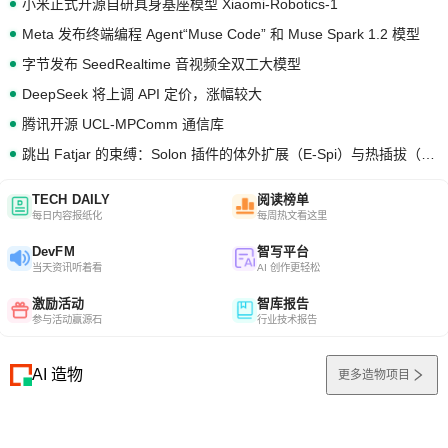
小米正式开源自研具身基座模型 Xiaomi-Robotics-1
Meta 发布终端编程 Agent“Muse Code” 和 Muse Spark 1.2 模型
字节发布 SeedRealtime 音视频全双工大模型
DeepSeek 将上调 API 定价，涨幅较大
腾讯开源 UCL-MPComm 通信库
跳出 Fatjar 的束缚：Solon 插件的体外扩展（E-Spi）与热插拔（H-Spi）
TECH DAILY
阅读榜单
每日内容报纸化
每周热文看这里
DevFM
智写平台
当天资讯听着看
AI 创作更轻松
激励活动
智库报告
参与活动赢源石
行业技术报告
AI 造物
更多造物项目