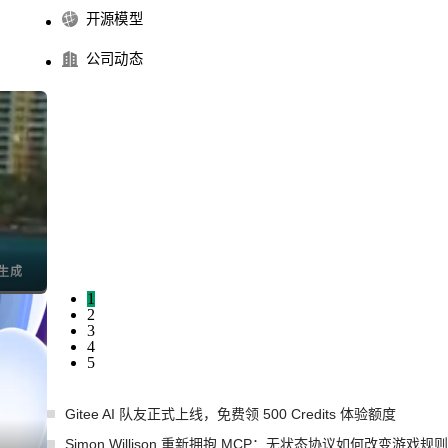
开源模型
公司动态
I生成
1
2
3
4
5
Gitee AI 队友正式上线，免费领 500 Credits 体验额度
Simon Willison 重新拥抱 MCP：无状态协议如何改变游戏规则