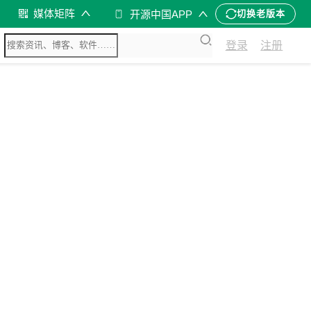
媒体矩阵
开源中国APP
切换老版本
登录
注册