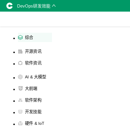
DevOps研发效能
综合
开源资讯
软件资讯
AI & 大模型
大前端
软件架构
开发技能
硬件 & IoT