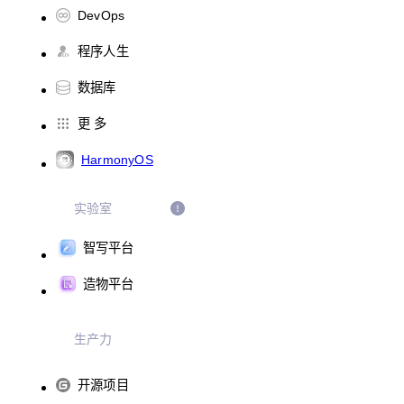
DevOps
程序人生
数据库
更 多
HarmonyOS
实验室
智写平台
造物平台
生产力
开源项目