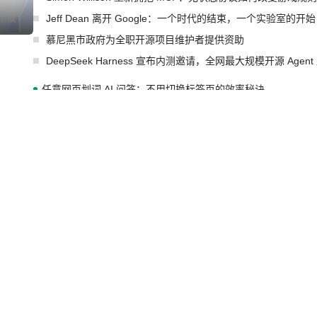
Jeff Dean 离开 Google：一个时代的结束，一个实验室的开始
I生成
慕尼黑市政府为全职开源项目维护者提供资助
DeepSeek Harness 宣布内测邀请，全网最大规模开源 Age
任意网页划词 AI 问答：不用切换标签页的效率秘诀
为什么要开发又一个 AI 浏览器插件
🔥 Hot-Plug 实战：运行期管理 Solon 插件
OpenAI 宣布为 GPT-5.6 Sol 调优，并让免费用户无限用 Luna
I生成
许多顶级实验室的人现在几乎不读论文了
xAI 前工程师评现代 AI 领域最重要 Top3 开源项目
AMD 收购 AI 芯片创企 Taalas，旨在将模型权重刻进芯片以
红帽在2026年Gartner云原生应用平台魔力象限中被评为领导者
IBM与红帽扩展Lightwell服务方案，构建适配AI时代开源生
GitHub 再次爆发大规模服务降级
Prime Agent 开源发布：一个能自我改进的编程 Agent，ARC-
I生成