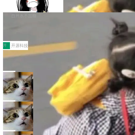
支持 UPDATE、MERGE INTO 与 Iceb
维基百科的替代方案。Lawfare 调查发现，无论
erceptor…五六步之后才能看到第一行翻译文
Apache Doris 4.1 要补齐的，正是缺失的那一
erg V3
热门页面还是低关注度页面，均未出现近期更
本。 Solon 换了个方式。整个 i18n 模块围绕三
半。在已有查询能力的基础上，Doris 进一步支
白开水不加糖
新，相关问题并非局限于特定领域，而是在不同
个解析器、一个注解、一个工具类展开——没有
持了 UPDATE、DELETE、MERGE INTO 等数
主题和访问量页面中普遍存在。 调查人员最初认
XML、没有拦截器注册、没有样板配置。 资源
Testin XAgent：CIO智能测试落地指南
据修改操作、完整的表结构管理与分区演进，以
为，Grokipedia可能只是限...
文件的约定 把文件放到 resources/i18n/ 下： r
及 rewrite_data_files、expire_snapshots 等日
7月30日，TiD2026质量竞争力大会在北京中关
esources/i18n/messages.properties ...
常维护操作，并完整支持 Iceberg V3 格式。
村国家自主创新示范区会议中心开幕。本届大会
开
开源科技
由中关村智联软件服务业质量创新联盟主办，以
让非法状态不可表示：一篇关于 ADT
“智构可信·质创未来——AI原生时代的质量新范
的帖子在 Reddit 火了
式”为主题，直面AI从实验室走向规模化产业落地
有一种东西，一旦用过就回不去了。Alex Fedos
的核心质量命题。会上，《2026智能研发生产力
eev 管它叫"软件设计的基石"。 他说的东西不新
局
工具选型手册》发布，Testin云测的Testin XAge
鲜——代数数据类型（ADT），尤其是和类型
Cloudflare 开源内部企业 AI 平台 Clou
nt智能测试系统入选AI测试领域代表产品。对CI
（sum type）。但他说清楚了一件事：这不是类
dflare OS
O而言，这提示了一个转变：AI测试正在从效率
型系统的学术体操，是日常编码的思维方式。 文
Cloudflare 发布了一个开源项目 Cloudflare O
工具升级为企业的质量基础设施。 CIO面对的新
章从一个简单的例子切入。一个网站的深色主题
S。如果你只看官方博客，你会觉得这是又一
局
现实 过去两年，CIO们的焦虑清单上多了两项：
设置，如果用布尔值 + 可空字段来表示——bool
个"AI 知识库 + 聊天机器人"——每个大厂都在
一是如何让大模型和智能体应用安全地从PoC走
Deno 团队开源 Celld，可自托管的分
ean 表示是否可切换，nullable 的默认模式、浅
做，没什么新鲜的。 但 Kenton Varda 在 Twitte
向生产，二是如何让测试团队跟得上AI应用...
布式 Durable Objects
色方案、深色方案——会产生大量无意义的组
r 上把事情说清楚了： 今天我们发布了 Cloudfla
Ryan Dahl 领导的 Deno 团队推出了最新开源项
合。方案缺了、配置冲突了、全 null 了。要知道
re OS，一个带连接器的聊天机器人，跟其他所
目 Celld，一个能在自己机器上运行 Cloudflare
局