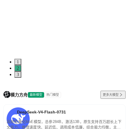
1
2
3
模力方舟
最新模型
热门模型
更多大模型
DeepSeek-V4-Flash-0731
高效轻量化MoE模型，总参284B，激活13B，原生支持百万超长上下
文能力。推理速度快、延迟低、调用成本低廉，综合能力均衡，主打