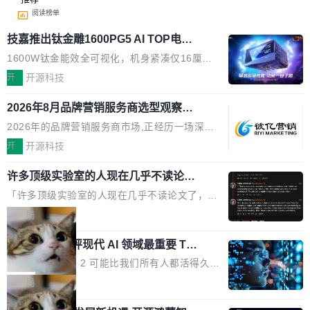
阅读榜单
技嘉推出钛金雕1600PG5 AI TOP电
源：为发烧级主机与本地AI算力打造旗
1600W钛金能效全可视化，机身紧凑仅16厘米
舰供电方案
继2026台北电脑展首度亮相后，技嘉科技近日正
开
开源科技
式发布钛金雕1600PG5 AI TOP电源。这款高端
2026年8月品牌营销服务商选型观察：
电源专为发烧级DIY主机与本地AI算力平台打
从流量思维到品牌资产思维的范式转移
造，整机长度仅16厘米，提供1600W额定功率
2026年的品牌营销服务商市场,正经历一场深刻
与80PLUS钛金能效；支持ATX 3.1与PCIe 5.1
的价值重构。全球全案品牌代理机构市场从2025
开
开源科技
规范，结合服务器级元件、完善供电线材与内置
年的83.1亿美元增长至2026年的86.6亿美元,年
实时LCD监控屏，可充分满足当下高阶PC主机
许多顶级实验室的人现在几乎不读论文
复合增长率达5.44%,预计2032年将突破120亿美
了
的严苛使用需求。 澎湃功率，紧凑机身 钛金雕1
元。数字广告与公共关系相关服务市场更是从20
「许多顶级实验室的人现在几乎不读论文了，而
600PG5 AI TOP具备强悍输出功率，同时实现
25年的8463亿美元扩张至2026年的8763亿美
且他们认为 ICLR/ICML/NeurIPS 充斥着大量过
局
机身尺寸大幅精简。整机长度仅16厘米，属于同
元。数字的背后是一个清晰的事实——品牌对专
度宣传和欺诈。」 OpenAI 研究员 Keller Jorda
功率段机身尺寸十分紧凑的1600W电源产品。小
业化营销服务的需求从未如此迫切。 但市场扩容
xAI 前工程师评现代 AI 领域最重要 Top
n 这条推文引发了广泛讨论。他不是在说风凉
巧机身有效提升市面主流标准A...
3 开源项目
的同时,服务商的竞争逻辑正在改变。2026年Top
话，他是说出了一个圈内人尽皆知但很少公开捅
Flash Attention 2 可能比我们所有人都活得久。
Agency年度合辑的观察指出,“产品”这个离消费
破的事实。 Jordan 随后补充了一句软化声明：
这句话不是来自某个技术博客，而是出自 Hieu
局
者最近的载体,在整个品牌营销层面的权重显著变
「我不认为这些会议上大部分论文都在过度宣传
Pham 的一条推文。Hieu Pham 是谁？他是 xAI
高了。全域营销服务商的竞争正在从规模转向深