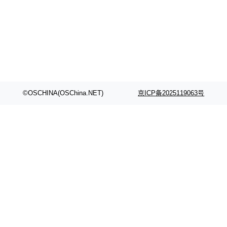
颈。 代码仓深度理解服务（以下简称" CodeBas
的账号密码进入A集群，输入了一条被程序员圈
e深度理解服务"）是华为云码道（CodeA...
称为"删库跑路"的命令——最高管理员权限、无
需确认、强制递归删除。17个小时后，运维人员
发现异常并中止进程时，89TB数据已经没了。
删掉的是AI游戏部门的全部开发文件，包括公司
自研的多个文生3D和...
©OSCHINA(OSChina.NET)
京ICP备2025119063号