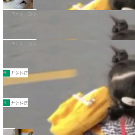
准 AI 能力认知
撑庞大支出的资金来源却呈现出截然不同的面
sh | bash 安装一个能在大项目里自动规划、写
机器出题的前提，是让机器拥有全局视野。整个
貌。数据显示，微软和 Meta 主要依托充沛的经
代码、验证结果的 AI 终端工具。 据介绍，Muse
构建流程可以分为四个环节：建图 → 控制难度
白开水不加糖
营现金流来覆盖资本开支，其资本支出覆盖率分
Code 是 Meta 的编程 agent 产品。它和市场上
→ 质量把关 → 数据概览。
别达到155% 和106%;而SpaceXAI的经营现金
已有的终端编程 agent 在设计理念上有几个明显
腾讯开源 UCL-MPComm 通信库
流仅能覆盖资本开支的12...
的差异点。 异步后台 agent：Muse Code 有一
腾讯网平团队宣布开源了 UCL-MPComm 通信
个主 agent 循环，外加一组后台 agent。这些后
库，并将作为transport接入Mooncake TENT。
白开水不加糖
台 agent...
该通信库针对AI Memory池化场景的数据传输需
CoStrict入选工信部2025人工智能应用
求进行了深度优化，能够实现数据中心内大规模
典型案例
计算节点间多种内存类型的高性能通信。 UCL-
近日，工信部科技司公示《2025人工智能应用典
MPComm将作为一种传输引擎接入Mooncake T
型案例入选名单》，深信服“面向企业研发场景的
开
开源科技
ENT，实现零拷贝传输性能提升30%、非零拷贝
开源 AI 编程平台 CoStrict 应用”凭借卓越的技术
深信服AI算力网关入选工信部人工智能
传输性能最高提升5倍。UCL-MPComm底层基
创新与落地成效成功入选。 全链路私有化部署，
应用典型案例！
于自研UCL-Engine通信引擎，后续腾讯网平将
助力企业AI研发安全落地 当前，越来越多企业已
前不久，工业和信息化部正式发布《2025年人工
持续开源更多基于UCL-Engine的高性能通信组
经开始引入 AI Coding 工具，通过调用公有云模
智能应用典型案例名单》，集中展示人工智能在
开
开源科技
件。 腾讯网平团队在UCL-MPComm中实现了一
型或企业内部部署模型提升研发效率。但随着 AI
各领域的应用成果，覆盖技术底座、行业赋能、
个独立于业务线程的全局通信引擎（Engine），
Coding 从个人辅助工具逐步走向团队级、组织
Jeff Dean 离开 Google：一个时代的结
产品应用、支撑保障、专题等五大方向。深信服
并实...
束，一个实验室的开始
级应用，企业在规模化落地过程中，对安全性、
AI算力网关（AI创新平台）成功入选！ 随着各行
Google 员工编号 20。MapReduce 作者之一。
可控性和代码质量提出了更高要求。 首先是数据
各业的Agent走向规模化建设，算力构成形态逐
Bigtable 作者之一。TensorFlow 的作者之一。
局