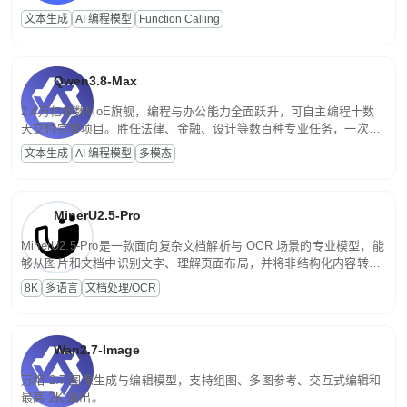
高并发、轻量化任务，适合日常对话、内容创作、基础 RAG、批量
文本生成
AI 编程模型
Function Calling
文案处理等普惠刚需场景。
Qwen3.8-Max
2.4万亿参数MoE旗舰，编程与办公能力全面跃升，可自主编程十数
天交付完整项目。胜任法律、金融、设计等数百种专业任务，一次对
话端到端交付生产级成果。原生视觉理解贯穿规划、执行与验证全流
文本生成
AI 编程模型
多模态
程，支持超长文档与长视频的深度语义解析。长程任务中自主规划与
闭环迭代，持续进化。
MinerU2.5-Pro
MinerU2.5-Pro是一款面向复杂文档解析与 OCR 场景的专业模型，能
够从图片和文档中识别文字、理解页面布局，并将非结构化内容转换
为便于存储、检索和二次处理的结构化结果。
8K
多语言
文档处理/OCR
Wan2.7-Image
万相 2.7 图像生成与编辑模型，支持组图、多图参考、交互式编辑和
最高 2K 输出。