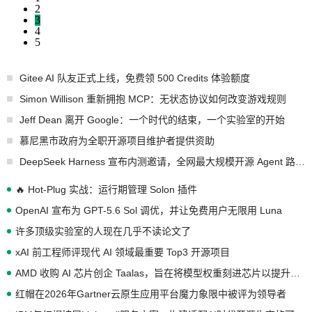
2
3
4
5
Gitee AI 队友正式上线，免费领 500 Credits 体验额度
Simon Willison 重新拥抱 MCP：无状态协议如何改变游戏规则
Jeff Dean 离开 Google：一个时代的结束，一个实验室的开始
慕尼黑市政府为全职开源项目维护者提供资助
DeepSeek Harness 宣布内测邀请，全网最大规模开源 Agent 路演现场诞生
🔥 Hot-Plug 实战：运行期管理 Solon 插件
OpenAI 宣布为 GPT-5.6 Sol 调优，并让免费用户无限用 Luna
许多顶级实验室的人现在几乎不读论文了
xAI 前工程师评现代 AI 领域最重要 Top3 开源项目
AMD 收购 AI 芯片创企 Taalas，旨在将模型权重刻进芯片以提升推理性能
红帽在2026年Gartner云原生应用平台魔力象限中被评为领导者