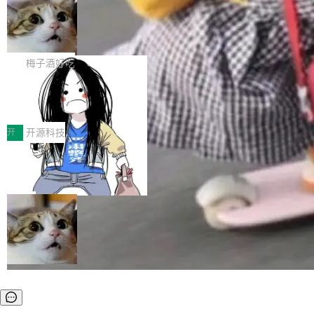
安全与合规要求。对于大多数普通研发场景，公
渐丰富，用户关注的重点也在发生变化：不只是
Gemini 的架构师。Google 首席科学家。 Jeff D
有云模型能够满足快速试用和效率提升的需求。
让AI用起来，还要进一步看清混合算力时代下，
🔥 SolonCode v2026.8.4 发布：界面
ean 在 Google 工作了 27 年后，宣布离职。 他
但对于金融、能源、医疗等对数据安全要求较...
字体可调、22 种语言、记忆搜索增强
Token花在哪里、算力是否被充分利用，以及持
不是一个人走。一同离开的还有 Sanjay Ghema
打开终端就能上岗的全中文编码智能体，这一轮
续增长的AI成本该如何优化。 深信服AI算力网关
wat（Google 员工编号 23，Jeff Dean 二十多
把「看得清、用母语、记得住」三件事一次补
梅子酒好吃
正是围绕这些实际问题，从Token治理和成本治
年的编程搭档，MapReduce 和 Bigtable 的共同
齐。 SolonCode 是什么 SolonCode 是杭州无
理两个方面，让用户的每一份算力都看得清、管
作者）、Quoc Le（Google 大脑核心成员，Se
让“代码语义理解”深度释放AI Coding
耳科技研发的企业级终端编码智能体——一位全
得住、用得稳、省得下、更安全！ 一、从现在开
价值潜能：华为云码道（CodeArts）
q2Seq 和 DocAI 的共同发明人）以及 Oriol Vin
中文驱动的数字员工，自主理解需求、规划步
一、代码仓深度理解技术的作用与价值 在软件工
始，Token使用一目...
代码仓技术解析
yals（Gemini 联合负责人，AlphaSta...
骤、编写代码。不挑模型、不挑平台，curl 一行
程实践中，代码仓是企业核心知识资产的主要载
开
开源科技
装完即用。 开源地址：Gitee · GitCode · GitHu
体。企业级代码仓库通常包含数十万乃至数百万
b 安装 支持 Java 8+（8~26）、macOS / Linu
一条“删库”命令跑 17 小时，算法工程
个文件，其规模远超单次模型调用可承载的上下
师删光 89TB 数据只为干私活
x / Windows / Harmony PC。 # macOS / Linu
文窗口。随着项目规模的持续扩张与代码历史的
最高人民检察院8月4日公布了一起案件：北京一
x / Harmony PC curl -fsSL https://solon.noea
不断累积，代码仓中的模块关系、接口契约、业
名90后算法工程师王某，为了给自己接的私活腾
局
r.org/solon...
务逻辑等关键信息往往分散于数十乃至数百个文
服务器空间，删光了公司AI游戏部门的全部核心
件之中，形成高度复杂的知识关联网络。传统的
数据。 王某2024年1月入职东城区某科技公司AI
代码检索手段（如关键词匹配、目录遍历）仅能
短剧部门，有互联网大厂背景。在公司内部架构
在语法层面完成文本定位，难以触及代码的语义
调整期间，部门三次通知全员将数据从A集群迁
内涵与结构关联，导致开发者使用代码智能体在
移到B集群，王某都回复了"收到"。 他没有迁移
理解大规模代码仓时面临显著"代码仓理解"瓶
数据。2024年9月3日下午4点，他使用此前登录