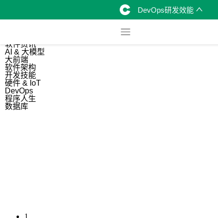
DevOps研发效能
综合
开源资讯
软件资讯
AI & 大模型
大前端
软件架构
开发技能
硬件 & IoT
DevOps
程序人生
数据库
1