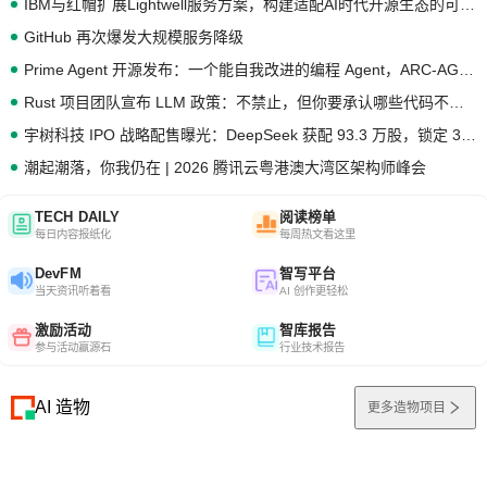
IBM与红帽扩展Lightwell服务方案，构建适配AI时代开源生态的可信基础设施
GitHub 再次爆发大规模服务降级
Prime Agent 开源发布：一个能自我改进的编程 Agent，ARC-AGI 3 超越人类专家基线
Rust 项目团队宣布 LLM 政策：不禁止，但你要承认哪些代码不是你写的
宇树科技 IPO 战略配售曝光：DeepSeek 获配 93.3 万股，锁定 36 个月
潮起潮落，你我仍在 | 2026 腾讯云粤港澳大湾区架构师峰会
TECH DAILY
阅读榜单
每日内容报纸化
每周热文看这里
DevFM
智写平台
当天资讯听着看
AI 创作更轻松
激励活动
智库报告
参与活动赢源石
行业技术报告
AI 造物
更多造物项目