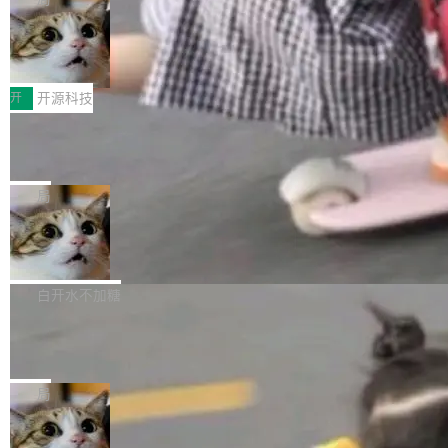
哪些组合有效，作者说，你得靠"文档、校验、或
有科技公司做的一样。只不过，实际上它不一
Workers 和 Durable Objects 的守护进程。 设
者部落知识"。 换个写法。Rust 的 enum，两个
样。这是 Sandstorm.io 的重制版，我十年前的
鲁大师7月新机性能/流畅/AI榜：vivo夺
计思路很直接：每个对象是一个独立的 SQLite
变体：Switchable...
性能、流畅双第一，三星Galaxy Z系列
那个创业公司。不同的是，这次它构建在 Cloudf
数据库，按名称寻址，复制到你自己的 S3 兼容
2026年7月的手机市场，由于存储等硬件成本暴
新折叠缺席
lare Workers 上——我花了九年时间搭建的平台
存储库里。节点之间只通过这个存储库协调——
增，手机厂商的日子也不好过啊，新机速度明显
开
开源科技
——并且深度集成了 AI。这基本上是我十年秘密
没有控制平面，没有共识协议。每个对象自带一
放缓，因此硝烟味淡了许多。新机参数规格除开
计划的顶峰。 十年前，Ken...
个小型数据库，应用天然按分片构建，单个数据
Zed 推出 DeltaDB，一个记录 commit
高价的三星折叠（三星Galaxy Z Fold8 Ultra / Z
之间所有操作的版本控制系统
库的竞争和爆炸半径问题在设计层面就被消除
Fold8 / Z Flip8）外，其余要么是中低端机器，
Zed 编辑器团队发布了新项目——DeltaDB，一
了。 闲置的 cell 会休眠到几乎不占资源。当 cel
例如iQOO Z11i、REDMI Note 17、REDMI No
个在 git commit 之间记录每一次编辑操作的版
局
l 迁移或唤醒时，新宿主从 S3 恢复 SQLite 数据
te 17 Pro、OPPO K15，要么是vivo X300 E这
本控制系统。目前处于 Early Access 阶段。 De
库继续执行。存储库是持久化的唯一真相...
样的次旗舰。 Galaxy Z Fold8 Ultra / Z Fold8 /
SpaceXAI 单季资本开支达 183 亿美元
ltaDB 的核心思路直接写在 landing page 最显
Z Flip8三款折叠屏新机均在7月22日发布，且全
眼的位置：「Software is made between com
根据风险投资人Tomer Tunguz 博客（VC 分
部搭载骁龙8 Elite Gen5 for Galaxy，它们本该
mits」——软件是在 commit 之间写出来的。git
析）披露的最新分析与第二季度业绩报告，Spac
白开水不加糖
是7月性...
只记录了你提交的最终状态，但真正的工作过程
eXAI在上个季度的总资本支出飙升至183.7亿美
——打字、删改、试错、agent 对话——都在 co
Meta 发布终端编程 Agent“Muse Cod
元。其中，绝大部分资金被直接用于 AI 领域，
e” 和 Muse Spark 1.2 模型
mmit 之间的空隙里丢失了。 DeltaDB 要做的就
金额高达158.3亿美元，这一单项投入已经逼近
Meta 今天发布了两款 AI 产品：Muse Code，
是把这段空隙补上。 回退到任何一次编辑：Delt
微软同期总资本开支的四成。 与亚马逊、Alpha
一个在终端里运行的编程 agent；Muse Spark
局
aDB 捕获 commit 之间的每一次操作，...
bet、微软以及 Meta 等传统科技巨头相比，Spa
1.2，驱动这个 agent 的新模型。一句话概括：
ceXAI的资金消耗速度尤为引人瞩目。然而，支
美团开源 LoHoSearch，用知识图谱校
你可以用 curl -fsSL https://dev.meta.ai/install.