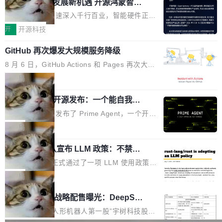
或造假。问题是，作为读者，如果你筛选出那些
共商智能硬件发展新机遇 开源鸿蒙智能
的早期工程师之一，在 Grok 训练基础设施团队
度,案例厚度、全域覆盖、多线协同...
硬件开发者日杭州站即将举行
看起来最令人兴奋的论文，那它们大部分都是过
工作过。近日他在 X 上发了一条帖子，列出了他
随着万物智联加速深入千行百业，智能硬件正从
度宣传的。」 这才是真正的痛点。不是所有论文
认为现代 AI 领域最重要的三个开源项目。 第一
单点设备迈向智能化、网联化、协同化发展。作
开
开源科技
都有问题，是最吸引眼球的那批论文最有问题。
个名字毫无悬念：Flash Attention 2。 Hieu 的
为面向全场景、跨终端的分布式操作系统，开源
他引用的帖子来自 Mathew Shen，一位 ICLR 2
理由很具体。FA 系列不需要解释，但 FA2 是他
GitHub 再次爆发大规模服务降级
鸿蒙通过统一技术底座和分布式能力，为不同类
026 的读者：「看了篇 ...
认为最重要的一个——复杂度恰到好处，刚好能
型智能设备的开发、连接与互联提供关键支撑，
8 月 6 日，GitHub Actions 和 Pages 再次大规
驱动你去学 CuTe，但还没被那些"邪恶的" Hopp
也为产业链企业探索产品创新与商业增长打开新
模服务降级，Actions 完全不可用超过 5 小时，
局
er++ 优化所淹没，足够容易修改和适配。 更关
的空间。 8月14日，开源鸿蒙智能硬件开发者日
webhook 停发，连自托管 runner 也因调度层故
键的是 FA2 的持久性...
（OHDD：OpenHarmony Hardware Develope
Prime Agent 开源发布：一个能自我改
障无法工作。Pages、Copilot code review、C
进的编程 Agent，ARC-AGI 3 超越人类
r Day）将在杭州启航。活动面向智能硬件产业
opilot coding agent 全部受影响。从检测到完全
Prime Intellect 发布了 Prime Agent，一个开源
专家基线
链企业和开发者，邀请行业专家与资深技术顾
恢复，大约 12 小时。 这是 2026 年 8 月的第六
的编程 Agent Harness，核心设计围绕两个抽
局
问，围绕开源鸿蒙技术能力、设备适配、芯片适
起事故，其中四起与 AI/Copilot 服务相关。 Git
象：Recursive Language Model（RLM）和 C
配、功耗与稳定性调优、兼容性测评及统一互联
Hub 员工 kdaigle 在 HN 讨论中贴出了一组数
Rust 项目团队宣布 LLM 政策：不禁
ontinual Harness。在 ARC-AGI 3 基准测试
等内容展开系统讲解和实战交流，帮助企业进一
止，但你要承认哪些代码不是你写的
据：2025 年全年 10 亿次 commit。现在，每周
上，Prime Agent + Opus 5 的组合达到了 95.
Rust 语言项目正式通过了一项 LLM 使用政策，
步了解开源鸿蒙在智能...
2.75 亿次，全年预计 140 亿次。GitHub...
5% RHAE Best@1，超过了 ARC 报告的人类专
覆盖 rust-lang/rust 单一仓库的代码贡献。这不
局
家基线 95.4%。 不是又一个 coding agent 包装
是项目级别的官方立场，目前由五个团队采纳，
宇树科技 IPO 战略配售曝光：DeepSe
器 Prime Agent 的架构和市面上大多数 coding
但它可能是主流开源项目中关于 AI 辅助贡献最
ek 获配 93.3 万股，锁定 36 个月
agent 有本质区别。大多数 agent harness 的设
细致的一份规则。 政策的核心只有一句话：LLM
8月6日晚间，“人形机器人第一股”宇树科技股份
计是基于早期模型的能力—...