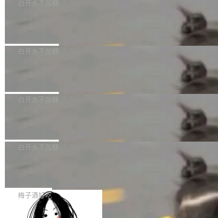
可以用来分析、提炼、审阅、建议，但不能用来
有限公司披露IPO发行价格及战略配售结果，杭
白开水不加糖
创作。 具体来说，LLM 生成的代码可以提交，
州深度求索人工智能基础技术研究有限公司（De
Docker 29.7.2 发布
但必须满足五个条件：预先安排、非关键、高质
epSeek）获配93.3399万股，按150.8元/股发行
量、充分测试、充分审查，并且必须披露。LLM
价格计算，认购金额约1.41亿元，股份锁定期为
Docker 29.7.2 现已发布，具体更新内容如下：
不得生成涉及安全性的关键变更，除非作者本身
36个月。 公告显示，本次宇树科技战略配售对
Bug fixes and enhancements 修复多次传递同
白开水不加糖
就是领域专家。即使如此，政策也"强烈不建
象主要包括长期投资机构、与公司业务具有战略
一环境变量时，docker service create和docker
议"这么做。 对于不披露的情况，审核者可以直
合作关系或长期合作愿景的大型企业、科创板保
Apache Fluss 毕业成为顶级项目
service update会发生 panic 的问题。docker/cl
接关闭 PR，无需解释。 政策作者 Jynn Ne...
荐人跟投子公司，以及公司高级管理人员和核心
i#7145 修复了 Docker Engine 29.7.0 中引入的
今年 7 月，Apache Fluss 的毕业提案在 Apach
员工参与设立的专项资产管理计划。其中，Dee
一个回归问题，该问题导致拉取镜像时会拒绝包
e 孵化器项目管理委员会（IPMC）投票中获得
白开水不加糖
pSeek作为与宇树科技具备战略合作关系的企
含绝对 hardlink 目标的镜像（此类镜像由某些镜
全票通过，随后获 Apache 软件基金会董事会批
业，获配股份数量占本次发行数量的2.31%。 除
像构建工具生成）。moby/moby#53305 修复了
马斯克 AI 百科项目 Grokipedia 被曝数
准。今天，Apache 软件基金会正式宣布 Apach
DeepSeek外，腾讯旗下上海启善投资有限公司
月未更新
Docker Engine 29.7.0 中引入的一个回归问
e Fluss 孵化毕业，成为 Apache 顶级项目（TL
埃隆·马斯克推出的AI百科项目 Grokipedia 被曝
获配9...
题，该问题可能导致在旧版 Linux 内核...
P）！这一里程碑不仅标志着 Fluss 迈入新的发
长期停止内容更新，未能实现其作为“AI版维基百
白开水不加糖
展阶段，也将进一步推动流式存储、实时湖仓与
科”替代品的目标。 据 Lawfare 最新调查，自今
AI 数据基础加速融合，为实时数据基础设施的发
Solon I18n：三种解析器，零样板代码
年4月以来，Grokipedia 页面更新功能基本停
展开启新的篇章。
滞，过去三个月内没有任何条目完成更新，用户
如果你在 Spring Boot 里做过国际化，流程大概
提交的编辑请求也长期处于待处理状态。 Groki
是这样的：配 MessageSource 的 Bean、写 R
梅子酒好吃
pedia 于去年底上线，定位为由人工智能生成内
eloadableResourceBundleMessageSource、
容的百科平台，被马斯克视为传统众包百科网站
Apache Doris 4.1 全面增强 Iceberg：
声明 LocaleResolver、注册 LocaleChangeInt