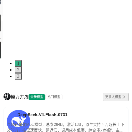
5
0
1
2
3
模力方舟
最新模型
热门模型
更多大模型
DeepSeek-V4-Flash-0731
高效轻量化MoE模型，总参284B，激活13B，原生支持百万超长上下
文能力。推理速度快、延迟低、调用成本低廉，综合能力均衡，主打