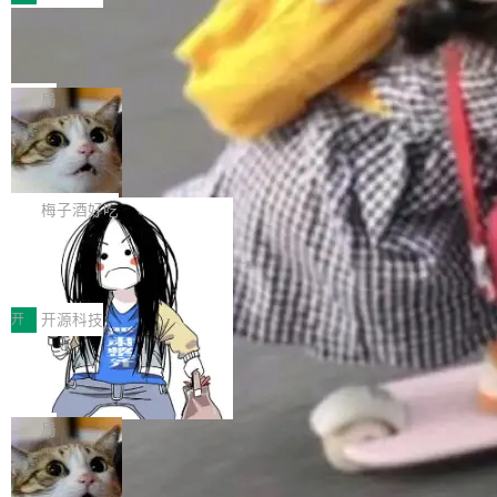
件。 腾讯网平团队在UCL-MPComm中实现了一
型或企业内部部署模型提升研发效率。但随着 AI
各领域的应用成果，覆盖技术底座、行业赋能、
个独立于业务线程的全局通信引擎（Engine），
Coding 从个人辅助工具逐步走向团队级、组织
Jeff Dean 离开 Google：一个时代的结
产品应用、支撑保障、专题等五大方向。深信服
并实...
束，一个实验室的开始
级应用，企业在规模化落地过程中，对安全性、
AI算力网关（AI创新平台）成功入选！ 随着各行
Google 员工编号 20。MapReduce 作者之一。
可控性和代码质量提出了更高要求。 首先是数据
各业的Agent走向规模化建设，算力构成形态逐
Bigtable 作者之一。TensorFlow 的作者之一。
局
安全与合规要求。对于大多数普通研发场景，公
渐丰富，用户关注的重点也在发生变化：不只是
Gemini 的架构师。Google 首席科学家。 Jeff D
有云模型能够满足快速试用和效率提升的需求。
让AI用起来，还要进一步看清混合算力时代下，
🔥 SolonCode v2026.8.4 发布：界面
ean 在 Google 工作了 27 年后，宣布离职。 他
但对于金融、能源、医疗等对数据安全要求较...
字体可调、22 种语言、记忆搜索增强
Token花在哪里、算力是否被充分利用，以及持
不是一个人走。一同离开的还有 Sanjay Ghema
打开终端就能上岗的全中文编码智能体，这一轮
续增长的AI成本该如何优化。 深信服AI算力网关
wat（Google 员工编号 23，Jeff Dean 二十多
把「看得清、用母语、记得住」三件事一次补
梅子酒好吃
正是围绕这些实际问题，从Token治理和成本治
年的编程搭档，MapReduce 和 Bigtable 的共同
齐。 SolonCode 是什么 SolonCode 是杭州无
理两个方面，让用户的每一份算力都看得清、管
作者）、Quoc Le（Google 大脑核心成员，Se
让“代码语义理解”深度释放AI Coding
耳科技研发的企业级终端编码智能体——一位全
得住、用得稳、省得下、更安全！ 一、从现在开
价值潜能：华为云码道（CodeArts）
q2Seq 和 DocAI 的共同发明人）以及 Oriol Vin
中文驱动的数字员工，自主理解需求、规划步
一、代码仓深度理解技术的作用与价值 在软件工
始，Token使用一目...
代码仓技术解析
yals（Gemini 联合负责人，AlphaSta...
骤、编写代码。不挑模型、不挑平台，curl 一行
程实践中，代码仓是企业核心知识资产的主要载
开
开源科技
装完即用。 开源地址：Gitee · GitCode · GitHu
体。企业级代码仓库通常包含数十万乃至数百万
b 安装 支持 Java 8+（8~26）、macOS / Linu
一条“删库”命令跑 17 小时，算法工程
个文件，其规模远超单次模型调用可承载的上下
师删光 89TB 数据只为干私活
x / Windows / Harmony PC。 # macOS / Linu
文窗口。随着项目规模的持续扩张与代码历史的
最高人民检察院8月4日公布了一起案件：北京一
x / Harmony PC curl -fsSL https://solon.noea
不断累积，代码仓中的模块关系、接口契约、业
名90后算法工程师王某，为了给自己接的私活腾
局
r.org/solon...
务逻辑等关键信息往往分散于数十乃至数百个文
服务器空间，删光了公司AI游戏部门的全部核心
件之中，形成高度复杂的知识关联网络。传统的
Cloudflare 分享推理优化实践：KV ca
数据。 王某2024年1月入职东城区某科技公司AI