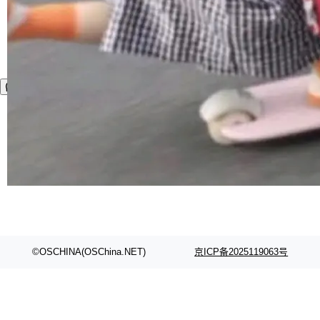
©OSCHINA(OSChina.NET)
京ICP备2025119063号