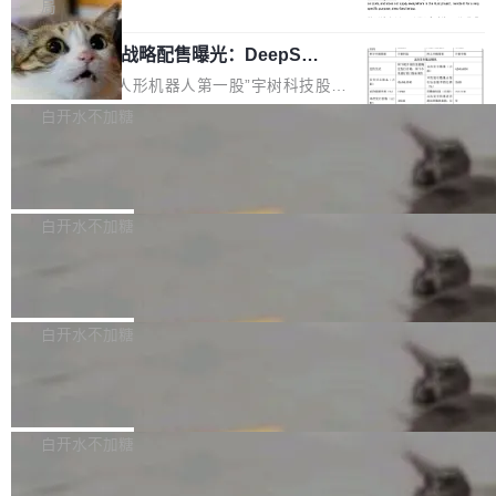
5% RHAE Best@1，超过了 ARC 报告的人类专
覆盖 rust-lang/rust 单一仓库的代码贡献。这不
局
家基线 95.4%。 不是又一个 coding agent 包装
是项目级别的官方立场，目前由五个团队采纳，
宇树科技 IPO 战略配售曝光：DeepSe
器 Prime Agent 的架构和市面上大多数 coding
但它可能是主流开源项目中关于 AI 辅助贡献最
ek 获配 93.3 万股，锁定 36 个月
agent 有本质区别。大多数 agent harness 的设
细致的一份规则。 政策的核心只有一句话：LLM
8月6日晚间，“人形机器人第一股”宇树科技股份
计是基于早期模型的能力—...
可以用来分析、提炼、审阅、建议，但不能用来
有限公司披露IPO发行价格及战略配售结果，杭
白开水不加糖
创作。 具体来说，LLM 生成的代码可以提交，
州深度求索人工智能基础技术研究有限公司（De
但必须满足五个条件：预先安排、非关键、高质
Docker 29.7.2 发布
epSeek）获配93.3399万股，按150.8元/股发行
量、充分测试、充分审查，并且必须披露。LLM
价格计算，认购金额约1.41亿元，股份锁定期为
Docker 29.7.2 现已发布，具体更新内容如下：
不得生成涉及安全性的关键变更，除非作者本身
36个月。 公告显示，本次宇树科技战略配售对
Bug fixes and enhancements 修复多次传递同
白开水不加糖
就是领域专家。即使如此，政策也"强烈不建
象主要包括长期投资机构、与公司业务具有战略
一环境变量时，docker service create和docker
议"这么做。 对于不披露的情况，审核者可以直
合作关系或长期合作愿景的大型企业、科创板保
Apache Fluss 毕业成为顶级项目
service update会发生 panic 的问题。docker/cl
接关闭 PR，无需解释。 政策作者 Jynn Ne...
荐人跟投子公司，以及公司高级管理人员和核心
i#7145 修复了 Docker Engine 29.7.0 中引入的
今年 7 月，Apache Fluss 的毕业提案在 Apach
员工参与设立的专项资产管理计划。其中，Dee
一个回归问题，该问题导致拉取镜像时会拒绝包
e 孵化器项目管理委员会（IPMC）投票中获得
白开水不加糖
pSeek作为与宇树科技具备战略合作关系的企
含绝对 hardlink 目标的镜像（此类镜像由某些镜
全票通过，随后获 Apache 软件基金会董事会批
业，获配股份数量占本次发行数量的2.31%。 除
像构建工具生成）。moby/moby#53305 修复了
马斯克 AI 百科项目 Grokipedia 被曝数
准。今天，Apache 软件基金会正式宣布 Apach
DeepSeek外，腾讯旗下上海启善投资有限公司
月未更新
Docker Engine 29.7.0 中引入的一个回归问
e Fluss 孵化毕业，成为 Apache 顶级项目（TL
埃隆·马斯克推出的AI百科项目 Grokipedia 被曝
获配9...
题，该问题可能导致在旧版 Linux 内核...
P）！这一里程碑不仅标志着 Fluss 迈入新的发
长期停止内容更新，未能实现其作为“AI版维基百
白开水不加糖
展阶段，也将进一步推动流式存储、实时湖仓与
科”替代品的目标。 据 Lawfare 最新调查，自今
AI 数据基础加速融合，为实时数据基础设施的发
Solon I18n：三种解析器，零样板代码
年4月以来，Grokipedia 页面更新功能基本停