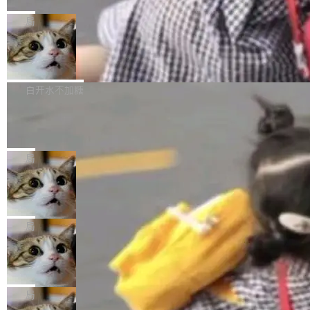
C版的产品，搭载“人机双写”重磅功能——你写
全球知名开源多媒体框架 FFmpeg 今天正式发
给 OpenAI 总法律顾问 Che Chang 发了封邮
你的，AI写AI的，同屏协作互不干扰。一句话让
布了 9.0 版本。这个版本除了带来新一代音视频
局
件，附了一封长信，要求 OpenAI 配合调查前苹
AI帮你干活，现在开启全新体验！ 温馨提示：
处理能力和硬件加速支持之外，还有一个特殊之
果员工带走机密信...
体验WorkBuddy鸿蒙PC版前，请将 HUAWEI M
亚马逊成本失控：AI 写代码烧掉 1215
处：FFmpeg 9.0 的代号是“Lei”。 这个名字，
万元，超预算 860%
atePad Edge 升级至 HarmonyOS 6.1.0.135S
来自中国开发者雷霄骅（Lei Xiaohua）。 对于
外媒近日曝光了亚马逊的多份内部报告显示，AI
P9 patch03及以上版本。 *升级路径：设置 > 搜
很多中国音视频开发者而言，这个名字并不陌
导致公司在多个项目上超支。《金融时报》报道
白开水不加糖
索“软件更新” > 检查更新，即可搜索新版本，下
生。十年前，他通过大量中文技术文章、源码分
称，仅一个项目的成本超支就高达 180 万美元
载安装完成升级即可。 没有...
析和开源示例，让一代开发者第一次真正理解 F
Hugging Face CEO 发声：中国正在开
（约合人民币 1215 万元）。 具体来说，一名工
源模型上碾压我们
Fmpeg，也成为很多人进入音视频开发领域的
程师借助 Anthropic 旗下 Claude Sonnet 模型
"他们正在开源模型上碾压我们。" Hugging Fac
“启蒙老师”。 而今年，恰好是雷霄骅离世十周
编写程序，目标是完成电商平台作者信息与商品
e CEO Clément Delangue 在 CNBC 的采访里
局
年。FFmpeg 社区最终选择用一个大版本的名
列表的数据匹配 —— 一项常规的数据处理任
没有拐弯抹角。他说中国正在赢得 AI 竞赛，而
字，留下了这份纪念。 雷霄骅曾是中国传媒大学
务，最终却产生了 180 万美元的账单，实际支出
当 AI agent 把源码变成了最好的扩展系
且按目前的速度，中国 AI 工具预计在今年底或
数字电视技术方向的博士生，长期从事视频、音
统，开发者工具必须开源
超出原定预算 860%。 更令人意外的是，该项目
2027 年就能追上美国前沿实验室的水平。 Dela
五年前，David Crawshaw 问过很多软件工程师
频技...
最终并未成功落地，而高额算力消耗持续运行长
ngue 把原因归结为一件事：开放协作。中国的
一个问题：你写过什么给自己用的程序？答案几
局
达 5 个月，公司直到财务对账时才察觉异常。这
AI 开发者在一个共享和协作的生态里加速迭代，
乎都是没有。工程师们整天用别人写的程序写程
意味着一个无人看管的 AI 程序，在近半年时间
而美国模型厂商在"闭门造车"。他的原话是 "buil
DeepSeek Harness 宣布内测邀请，全
序给别人用。偶尔有人自己写个博客系统、智能
里日夜不停地"烧钱"。 复盘显示，...
网最大规模开源 Agent 路演现场诞生
ding in silos"——各自为战，互不通气。 这个判
家居控制、家庭实验室，都算稀奇事。 Crawsh
一条内测招募帖，发出去的时候大概没人想到它
断从他嘴里说出来分量不同。Hugging Face 是
aw 是 Shelley 的作者，一个开源 AI coding age
会变成一场开源 Agent 生态的路演。 8月1日，
局
全球最大的开源 AI 平台，上面跑着上百万个模
nt。他最近在博客上写了一篇文章，核心论点很
DeepSeek Harness 团队负责人崔添翼（tiany