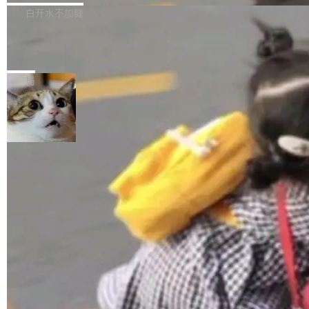
正，才能成为机器能理解的高质量数据。医学影
理工具。它可以查看，转换，编辑和分类所有主
白开水不加糖
像AI落地最昂贵的环节，不是算法，是专业医生
流格式的电子书。Calibre 是个跨平台软件，可
的时间。 张医生是某三甲医院放射科副主任医
SwiftUI 问世七年了，为什么开发者还
以在 Linux、Windows 和 macOS 上运行。 Cal
师，牵头一项腹部肌肉影像课题。他需要在数百
在骂它？
ibre 9.12 现已正式发布，此次更新内容如下：
Yakov Manshin 发了一期长达 40 分钟的 YouT
张CT影像上完成像素级精细分割，让系统"...
新功能 macOS：在 Connect/Share 按钮中添加
ube 视频，标题是"SwiftUI 七年后：一个平庸的
局
通过 AirDop 共享书籍的功能 Content server：
故事"。视频核心观点很简单：SwiftUI 发布七年
支持可向服务器后端添加新端点的插件 Edit boo
了，仍然像一个永久公测版。 Manshin 从数据
k：Compress images：添加将 GIF 图像转换为
流、布局系统、API 稳定性、性能、跨平台五个
加载更多
JPEG/WebP 的选项 ToC Editor：添加一个按
维度逐一批判了 SwiftUI。最让人印象深刻的一
钮，用于对目录中的条目进...
个论据是：苹果官方的 SwiftUI 教程项目 Land
marks，用最新 Xcode 在最新 macOS 上构建
运行，出来的效果是坏的——侧边栏按钮大小不
一，界面错位。他说这个问题"两年前就发现了，
至今没变"。 数据流方面，Manshin 指出 SwiftU
I 的属性包装器演进史...