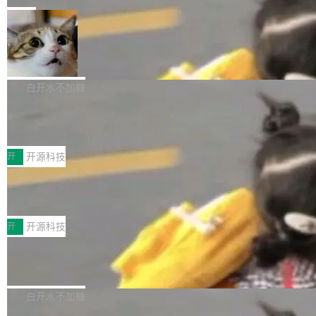
一在人才争夺战中失血的公司。六月，Google
er HE-AAC 960 解码 (DAB+) transpose_cuda
Code 在 X 上发帖：「DeepSeek Flash did 8T
局
连失两员大将：Noam Shazeer 去了 Op...
filter 添加 AMF Frame Rate Converter (vf_frc
tokens on August 1st. 5T of free usage + 3T
_amf) filter SMPTE 2094-50 元数据支持和直
NetBSD 11.0 正式发布
on OpenCode Go.」79.8 万次浏览，连带着 #
通 ProRes RAW VideoToolbox 硬件加速器 AP
DeepSeek一天消耗了8万亿# 上了微博热搜——
NetBSD 11.0 现已正式发布，这是 NetBSD 操
V ...
注意这是 OpenCode 一家的消耗。 OpenCode
作系统的第十八个主要版本。 自 NetBSD 10.1
白开水不加糖
是 Anomaly 出品的 AI 编程工具，套餐 10 美元/
以来的变化 更新亮点： 新增对 RISC-V 处理器
月。用户交了 10 美元，就能用 DeepSeek Flas
2026 ChinaJoy鸿蒙游戏增长臻享会举
架构的支持。NetBSD 11.0 是首个支持 64 位 R
办，鲸鸿动能系统呈现游戏行业解决方
h 随便写代码，按网友说法：「怎么使劲用也用
ISC-V 平台的稳定版本，涵盖一系列基于 StarFi
8月1日，2026 ChinaJoy期间，鸿蒙游戏增长臻
案
不完。」5T 来自免费额度，3T 来自 Go...
ve JH71XX 的设备，例如 VisionFive 2、PINE
享会在上海举办。鸿蒙生态的全场景智慧营销平
开
开源科技
64 STAR64，以及 QEMU。 增强了对 POSIX.1
台鲸鸿动能协同华为游戏中心，面向游戏行业开
-2024 和 C23 编程接口标准的兼容性。 compat
技嘉X3D系列再添新成员 B850 AORU
发者及生态伙伴，系统呈现了平台在游戏领域的
S ELITE X3D主板强化性能体验
_linux(8) 增强了对 Linux 系统调用的支持，包
完整能力版图——从IAP高价值用户的全周期经
面向AMD Ryzen X3D处理器玩家，技嘉X3D系
括 epoll（围绕 kqueue 实现）、POSIX 消息队
营、到IAA游戏的“买变一体”正循环、再到联运与
列主板阵容迎来新成员——B850 AORUS ELITE
开
开源科技
列、...
广告协同的全链路经营闭环，以及面向全球市场
X3D。作为面向主流高性能平台打造的全新主板
的出海增长布局。 华为终端云业务商业化销售负
Zadig v5.0 发布：AI 发布专员与 AI 审
产品，B850 AORUS ELITE X3D延续技嘉在X3
查专员上线
责人在开场致辞中表示，游戏开发者的核心诉求
D平台优化上的技术积累，旨在为游戏玩家带来
我们团队这几天最大的卡点不是 AI 写得不够
已不再是“多一个投放渠道”，而是一套能够持续
更稳定、更高效的装机选择。 B850 AORUS ELI
好，是 AI 写得太好了。 好到审查排期从两天的
白开水不加糖
驱动增长的体系。截至目前，搭载HarmonyOS
TE X3D基于AMD AM5平台打造，支持AMD Ry
活儿拖成了五天。PR 一堆起来没人敢合，发布