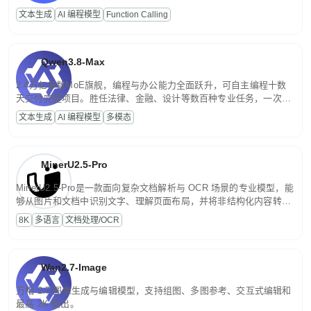
高并发、轻量化任务，适合日常对话、内容创作、基础 RAG、批量
文本生成
AI 编程模型
Function Calling
文案处理等普惠刚需场景。
Qwen3.8-Max
2.4万亿参数MoE旗舰，编程与办公能力全面跃升，可自主编程十数
天交付完整项目。胜任法律、金融、设计等数百种专业任务，一次对
话端到端交付生产级成果。原生视觉理解贯穿规划、执行与验证全流
文本生成
AI 编程模型
多模态
程，支持超长文档与长视频的深度语义解析。长程任务中自主规划与
闭环迭代，持续进化。
MinerU2.5-Pro
MinerU2.5-Pro是一款面向复杂文档解析与 OCR 场景的专业模型，能
够从图片和文档中识别文字、理解页面布局，并将非结构化内容转换
为便于存储、检索和二次处理的结构化结果。
8K
多语言
文档处理/OCR
Wan2.7-Image
万相 2.7 图像生成与编辑模型，支持组图、多图参考、交互式编辑和
最高 2K 输出。