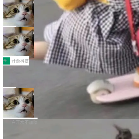
现实 过去两年，CIO们的焦虑清单上多了两项：
设置，如果用布尔值 + 可空字段来表示——bool
个"AI 知识库 + 聊天机器人"——每个大厂都在
一是如何让大模型和智能体应用安全地从PoC走
ean 表示是否可切换，nullable 的默认模式、浅
Deno 团队开源 Celld，可自托管的分
做，没什么新鲜的。 但 Kenton Varda 在 Twitte
向生产，二是如何让测试团队跟得上AI应用...
布式 Durable Objects
色方案、深色方案——会产生大量无意义的组
r 上把事情说清楚了： 今天我们发布了 Cloudfla
Ryan Dahl 领导的 Deno 团队推出了最新开源项
合。方案缺了、配置冲突了、全 null 了。要知道
re OS，一个带连接器的聊天机器人，跟其他所
目 Celld，一个能在自己机器上运行 Cloudflare
局
哪些组合有效，作者说，你得靠"文档、校验、或
有科技公司做的一样。只不过，实际上它不一
Workers 和 Durable Objects 的守护进程。 设
者部落知识"。 换个写法。Rust 的 enum，两个
样。这是 Sandstorm.io 的重制版，我十年前的
鲁大师7月新机性能/流畅/AI榜：vivo夺
计思路很直接：每个对象是一个独立的 SQLite
变体：Switchable...
性能、流畅双第一，三星Galaxy Z系列
那个创业公司。不同的是，这次它构建在 Cloudf
数据库，按名称寻址，复制到你自己的 S3 兼容
2026年7月的手机市场，由于存储等硬件成本暴
新折叠缺席
lare Workers 上——我花了九年时间搭建的平台
存储库里。节点之间只通过这个存储库协调——
增，手机厂商的日子也不好过啊，新机速度明显
开
开源科技
——并且深度集成了 AI。这基本上是我十年秘密
没有控制平面，没有共识协议。每个对象自带一
放缓，因此硝烟味淡了许多。新机参数规格除开
计划的顶峰。 十年前，Ken...
个小型数据库，应用天然按分片构建，单个数据
Zed 推出 DeltaDB，一个记录 commit
高价的三星折叠（三星Galaxy Z Fold8 Ultra / Z
之间所有操作的版本控制系统
库的竞争和爆炸半径问题在设计层面就被消除
Fold8 / Z Flip8）外，其余要么是中低端机器，
Zed 编辑器团队发布了新项目——DeltaDB，一
了。 闲置的 cell 会休眠到几乎不占资源。当 cel
例如iQOO Z11i、REDMI Note 17、REDMI No
个在 git commit 之间记录每一次编辑操作的版
局
l 迁移或唤醒时，新宿主从 S3 恢复 SQLite 数据
te 17 Pro、OPPO K15，要么是vivo X300 E这
本控制系统。目前处于 Early Access 阶段。 De
库继续执行。存储库是持久化的唯一真相...
样的次旗舰。 Galaxy Z Fold8 Ultra / Z Fold8 /
SpaceXAI 单季资本开支达 183 亿美元
ltaDB 的核心思路直接写在 landing page 最显
Z Flip8三款折叠屏新机均在7月22日发布，且全
眼的位置：「Software is made between com
根据风险投资人Tomer Tunguz 博客（VC 分
部搭载骁龙8 Elite Gen5 for Galaxy，它们本该
mits」——软件是在 commit 之间写出来的。git
析）披露的最新分析与第二季度业绩报告，Spac
白开水不加糖
是7月性...
只记录了你提交的最终状态，但真正的工作过程
eXAI在上个季度的总资本支出飙升至183.7亿美
——打字、删改、试错、agent 对话——都在 co
Meta 发布终端编程 Agent“Muse Cod
元。其中，绝大部分资金被直接用于 AI 领域，