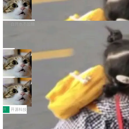
通过拉取过去一年内（从 PG 18 Beta1 时间点
和休闲娱乐竞争时间。" 这是 libexpat 维护者 S
的图像元素不在同一个子树中，则它们将不再关
至今）的所有 commit，同样交由 AI 分析提炼。
Firefox 153.0.3 发布
ebastian Pipping 写在博客里的话。8 月 4 日，
联 加...
经过人工复核，准确度令人满意。这一方法也为
他宣布了一个新消息：从 2026 年 8 月 1 日起，
Firefox 153.0.3 现已发布，具体更新内容如
社区爱好者提供了高效跟踪新版本的思路。
他可以全职维护 libexpat 了，最长 6 个月。发
下： New Smart Window 包含多项增强功能：
白开水不加糖
工资的是慕尼黑市政府。 libexpat 是一个 C99
<ul> <li>现在建议列表会显示更多结果，方便用
编写的流式 XML 解析器，MIT 许可证。和 libx
Cloudflare Computer 开源：你的 Age
户查找历史记录和切换到已打开的标签页。（<a
nt 需要一台电脑，而不是一个容器
ml2 一样，它是世界上使用最广泛的 XML 解析
href="https://bugzilla.mozilla.org/show_bug.c
Cloudflare 开源了名为 @cloudflare/computer
库之一。你的操作系统、浏览器、无数的基础设
gi?id=2019042">Bug&nbsp;2019042</a>）</l
的 npm 包。项目的核心论点是：容器不适合 Ag
局
施软件，很可能都在用它。而过去十年，维护它
i> <li>现在，助手可以直接使用 Exa 的网络搜索
ent 计算。真正适合的，是 Isolate。 Cloudflare
的人一直在用业余...
结果回答问题，而无需将问题转交给搜索引擎。
OpenAI 公开邮件和聊天记录回应苹果
工程师在这件事上没什么可谦虚的——他们用 W
诉讼，称“Apple is getting this wron
（<a href="https://bugzilla.mozilla.org/show_
orkers 跑了十年 Isolate。用 CEO Matthew Pri
上个月，苹果一纸诉状把 OpenAI 告上法庭，指
g”
bug.cgi?id=204...
nce 的话说：「我们一生都在用 Isolate 运行代
控其挖角苹果前员工并窃取商业秘密。苹果的诉
局
码，而 AI Agent 不需要容器，它们需要的是 Iso
状把 OpenAI 描述成一个系统性地从前东家挖
late。」 容器为什么不合适 容器的问题在于启动
HUAWEI MatePad Edge上架WorkBu
人、套取机密信息的对手。 OpenAI 没发律师
ddy鸿蒙PC版，说话就能干活的AI办公
和销毁都太重了。一个 Agent 要执行的任务可能
函，也没选择庭外沉默。它在官网贴了一篇博
全能AI工作台WorkBuddy鸿蒙PC版上架HUAWE
搭子
只需要几毫秒的 CPU 时间，但容器从冷启动到
文，标题只有六个字：Apple is getting this wro
I MatePad Edge应用市场，直接下载即可使
开
开源科技
就绪要花数秒。如果未来有十...
ng。 然后，它把邮件往来和 iMessage 聊天记
用，与鸿蒙电脑上的体验一致。值得一提的是，
录全贴了出来。 他发错人了 苹果外部律师 Gabr
FFmpeg 9.0 发布：代号“Lei”，以此纪
这是目前市面上唯一支持平板接入WorkBuddy P
念中国开发者雷霄骅
iel Gross 来自 Weil 律所，2 月 23 日下午 5:53