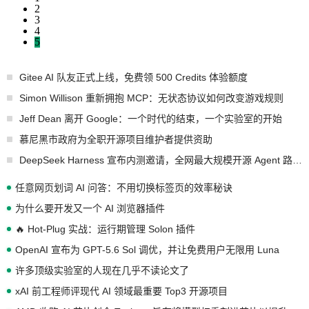
2
3
4
5
Gitee AI 队友正式上线，免费领 500 Credits 体验额度
Simon Willison 重新拥抱 MCP：无状态协议如何改变游戏规则
Jeff Dean 离开 Google：一个时代的结束，一个实验室的开始
慕尼黑市政府为全职开源项目维护者提供资助
DeepSeek Harness 宣布内测邀请，全网最大规模开源 Agent 路演现场诞生
任意网页划词 AI 问答：不用切换标签页的效率秘诀
为什么要开发又一个 AI 浏览器插件
🔥 Hot-Plug 实战：运行期管理 Solon 插件
OpenAI 宣布为 GPT-5.6 Sol 调优，并让免费用户无限用 Luna
许多顶级实验室的人现在几乎不读论文了
xAI 前工程师评现代 AI 领域最重要 Top3 开源项目