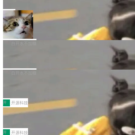
e” 和 Muse Spark 1.2 模型
mmit 之间的空隙里丢失了。 DeltaDB 要做的就
金额高达158.3亿美元，这一单项投入已经逼近
Meta 今天发布了两款 AI 产品：Muse Code，
是把这段空隙补上。 回退到任何一次编辑：Delt
微软同期总资本开支的四成。 与亚马逊、Alpha
一个在终端里运行的编程 agent；Muse Spark
局
aDB 捕获 commit 之间的每一次操作，...
bet、微软以及 Meta 等传统科技巨头相比，Spa
1.2，驱动这个 agent 的新模型。一句话概括：
ceXAI的资金消耗速度尤为引人瞩目。然而，支
美团开源 LoHoSearch，用知识图谱校
你可以用 curl -fsSL https://dev.meta.ai/install.
准 AI 能力认知
撑庞大支出的资金来源却呈现出截然不同的面
sh | bash 安装一个能在大项目里自动规划、写
机器出题的前提，是让机器拥有全局视野。整个
貌。数据显示，微软和 Meta 主要依托充沛的经
代码、验证结果的 AI 终端工具。 据介绍，Muse
构建流程可以分为四个环节：建图 → 控制难度
白开水不加糖
营现金流来覆盖资本开支，其资本支出覆盖率分
Code 是 Meta 的编程 agent 产品。它和市场上
→ 质量把关 → 数据概览。
别达到155% 和106%;而SpaceXAI的经营现金
腾讯开源 UCL-MPComm 通信库
已有的终端编程 agent 在设计理念上有几个明显
流仅能覆盖资本开支的12...
的差异点。 异步后台 agent：Muse Code 有一
腾讯网平团队宣布开源了 UCL-MPComm 通信
个主 agent 循环，外加一组后台 agent。这些后
库，并将作为transport接入Mooncake TENT。
白开水不加糖
台 agent...
该通信库针对AI Memory池化场景的数据传输需
CoStrict入选工信部2025人工智能应用
求进行了深度优化，能够实现数据中心内大规模
典型案例
计算节点间多种内存类型的高性能通信。 UCL-
近日，工信部科技司公示《2025人工智能应用典
MPComm将作为一种传输引擎接入Mooncake T
型案例入选名单》，深信服“面向企业研发场景的
开
开源科技
ENT，实现零拷贝传输性能提升30%、非零拷贝
开源 AI 编程平台 CoStrict 应用”凭借卓越的技术
传输性能最高提升5倍。UCL-MPComm底层基
深信服AI算力网关入选工信部人工智能
创新与落地成效成功入选。 全链路私有化部署，
应用典型案例！
于自研UCL-Engine通信引擎，后续腾讯网平将
助力企业AI研发安全落地 当前，越来越多企业已
前不久，工业和信息化部正式发布《2025年人工
持续开源更多基于UCL-Engine的高性能通信组
经开始引入 AI Coding 工具，通过调用公有云模
智能应用典型案例名单》，集中展示人工智能在
开
开源科技