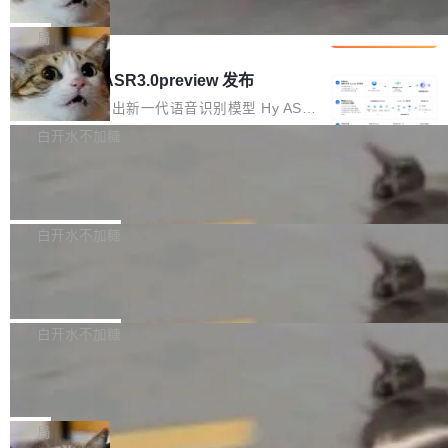
che 量化 + 权重压缩，吞吐量提升 4
代码检索手段（如关键词匹配、目录遍历）仅能
短剧部门，有互联网大厂背景。在公司内部架构
Kimi 和 GLM 是当前最强的大模型系列之一，但
1%，成本降 30%
在语法层面完成文本定位，难以触及代码的语义
调整期间，部门三次通知全员将数据从A集群迁
它们有一个共同的问题：太吃显存了。月之暗面
局
内涵与结构关联，导致开发者使用代码智能体在
移到B集群，王某都回复了"收到"。 他没有迁移
的 Kimi K 系列和智谱的 GLM 都是长上下文、M
理解大规模代码仓时面临显著"代码仓理解"瓶
腾讯混元 Hy ASR3.0preview 发布
数据。2024年9月3日下午4点，他使用此前登录
oE 架构的大模型，好用到让人上瘾，但 GPU 显
颈。 代码仓深度理解服务（以下简称" CodeBas
的账号密码进入A集群，输入了一条被程序员圈
存永远不够用。 Cloudflare 的 Workers AI 团队
腾讯混元正式推出新一代语音识别模型 Hy ASR
e深度理解服务"）是华为云码道（CodeA...
称为"删库跑路"的命令——最高管理员权限、无
一直在跑这些模型的推理。他们在官方博客上发
3.0preview。基于最新一代大语言模型 Hy3 的
白开水不加糖
需确认、强制递归删除。17个小时后，运维人员
了一篇技术文章，详细拆解了三种让大模型在 G
语言理解能力，以及融合了高精度语音识别与深
发现异常并中止进程时，89TB数据已经没了。
Pale Moon 34.3.2 发布，苍月浏览器
PU 上跑得更省、更快的技术手段——KV cache
度语义理解能力，实现了语音识别能力的全面升
删掉的是AI游戏部门的全部开发文件，包括公司
量化、模型权重压缩、以及共享 KV cache 的完
级。 根据介绍，Hy ASR3.0preview 目标在于：
Pale Moon 34.3.2 现已发布，这是一个安全更
自研的多个文生3D和...
整性保护。效果是：吞吐量提升 41%，每 token
让语音识别不再只是听清，而是真正听懂。通过
新和少量网页兼容性修复版本。 Changes/fixe
白开水不加糖
成本降低 30%，精度不变。 FP8 省的不仅是显
先理解你的语境和意图，再把准确的文字直接给
s： 实现了URL.Parse()便捷功能 对浏览器内部
存 KV cache 是推理时最吃显...
到你。从“逐字转写、单点优化”演进为“理解语
PostgreSQL 18/19 新特性深度解读
函数添加了多项边界检查，以避免潜在的越界访
境、兼容场景、一键直出”。 Hy ASR 3.0 previe
问、下溢和溢出。（DiD） 修复了加载和解析内
演讲者分享了一个有趣的实践：面对 PG 18 已
w 不要求标准普通话，方言识别覆盖粤语、吴语
容提供的字体时出现的几个问题 为避免音频加
发布的 Release Notes，他利用 AI 工具（如 Co
白开水不加糖
等 10 大方言片区和 20 余个二级小片区。在开
载、处理和播放过程中可能出现的一系列错误，
pilot）对数千条 commit 日志进行自动分析，先
源评测集中，Hy ASR 3.0 preview 在多语种的
对音频采样频率设定了下限 采样率低于 8kHz
慕尼黑市政府为全职开源项目维护者提
让模型总结出三十余条潜在特性，再逐条要求生
WER（...
供资助
（通常被认为是 "telephone"/"walkie-talkie" 音
成详细解释和代码校验，最终筛选出对用户体感
"在过去大约 10 年的大部分时间里，libexpat 的
质的最低采样率）的音频格式将被拒绝 修复了 C
最强的若干项。对于尚未正式发版的 PG 19，则
维护工作一直与我的日常工作、家务、社交生活
局
SS 圆角虚线样式中可能存在的问题 如果表单中