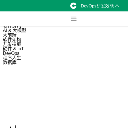
DevOps研发效能
综合
开源资讯
软件资讯
AI & 大模型
大前端
软件架构
开发技能
硬件 & IoT
DevOps
程序人生
数据库
1