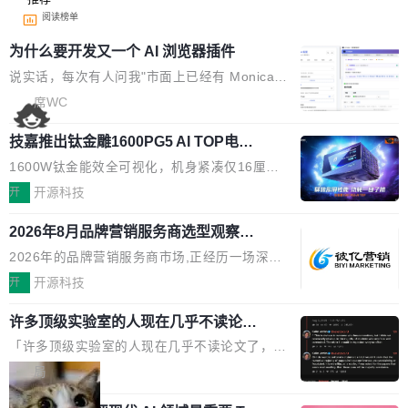
阅读榜单
为什么要开发又一个 AI 浏览器插件
说实话，每次有人问我"市面上已经有 Monica、
Sider、Copilot for Chrome 这些 AI 浏览器插件
席WC
了，你为什么还要再做一个"，我都觉得这个问题
技嘉推出钛金雕1600PG5 AI TOP电
问得好。 因为我自己也是从用户变成开发者的。
源：为发烧级主机与本地AI算力打造旗
现有产品的天花板 我用过不少 AI 浏览器插件。
1600W钛金能效全可视化，机身紧凑仅16厘米
舰供电方案
刚开始觉得都挺好——选中一段文字，弹出解
继2026台北电脑展首度亮相后，技嘉科技近日正
开
开源科技
释；写邮件时帮你润色；看英文网页给你翻译摘
式发布钛金雕1600PG5 AI TOP电源。这款高端
要。但用久了你会发现，它们本质上都是同一类
2026年8月品牌营销服务商选型观察：
电源专为发烧级DIY主机与本地AI算力平台打
从流量思维到品牌资产思维的范式转移
东西：一个带网页上下文的聊天框。 它们能读取
造，整机长度仅16厘米，提供1600W额定功率
2026年的品牌营销服务商市场,正经历一场深刻
页面的文本，然后把文本丢给大模型，再返回一
与80PLUS钛金能效；支持ATX 3.1与PCIe 5.1
的价值重构。全球全案品牌代理机构市场从2025
开
开源科技
段回答。仅此而已。 这当然有用，但总觉得差点
规范，结合服务器级元件、完善供电线材与内置
年的83.1亿美元增长至2026年的86.6亿美元,年
意思。比如我在一个后台管理系统里，需要填50
实时LCD监控屏，可充分满足当下高阶PC主机
许多顶级实验室的人现在几乎不读论文
复合增长率达5.44%,预计2032年将突破120亿美
个表单字段，每个字段还有联动逻辑；比如我
了
的严苛使用需求。 澎湃功率，紧凑机身 钛金雕1
元。数字广告与公共关系相关服务市场更是从20
「许多顶级实验室的人现在几乎不读论文了，而
想...
600PG5 AI TOP具备强悍输出功率，同时实现
25年的8463亿美元扩张至2026年的8763亿美
且他们认为 ICLR/ICML/NeurIPS 充斥着大量过
局
机身尺寸大幅精简。整机长度仅16厘米，属于同
元。数字的背后是一个清晰的事实——品牌对专
度宣传和欺诈。」 OpenAI 研究员 Keller Jorda
功率段机身尺寸十分紧凑的1600W电源产品。小