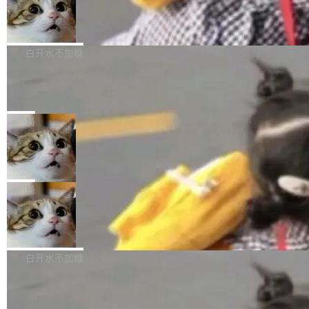
型。谁在开源赛道上领先，...
简单：开发者工具必须开源。 理由不是传统的自
商汤 SenseNova U1.5-Lite-Preview
i）在 X 上发帖： 「如果你是 Agent Harness 相
开源
由软件情怀，而是一个跟 AI agent 直接相关的
关开源项目的开发者，希望参加 DeepSeek Har
商汤科技宣布面向社区开源轻量级统一多模态模
技术判断。 两行 prompt 就能个性化任何软件 C
ness 的内测，可以回复或私信联系我。请附上
型的预览版本 SenseNova U1.5-Lite-Preview。
白开水不加糖
rawshaw 给出了两个 prompt。 第一个： "下载
GitHub id 以及开源代表作。」 DeepSeek 曾在
公告称，SenseNova U1.5-Lite-Preview并非简
某个软件的源码，在本地构建。修改 agent ...
官方招聘信息中写过一条简洁有力的公式：Mod
Ubuntu 将核心系统包从 deb 转成了 s
单的模型规模升级，而是基于 SenseNova U1
nap
el + Harness = Agent。模型负责理解和推理，
的一次系统性迭代，不仅在同一架构中贯通视觉
Ubuntu 正在把又一个核心系统包从 deb 转为 s
Harness 负责把能力落到真实环境中——调用工
理解、推理、生成与编辑，还仅以 8B-MoT 的轻
nap。这次是 hwctl——一个用来检查 Ubuntu
局
具、读写文件、管理上下文、处理错误、完成闭
量大小，将能力推进到4K、更精细的真实质感、
硬件认证状态的命令行工具。 Canonical 工程师
环。崔添翼招人的标...
更复杂的视觉控制和可持续迭代编辑。 相比 U
Dario Amodei 担心新人来 Anthropic
Alan Griffiths 在邮件列表中说得很直白：「hwc
只为金钱，不为使命
1，U1.5-Lite-Preview 在以下方向上带来了显著
tl 是一个 Ubuntu 专有的包，它和它的依赖项都
顶级 AI 研究员在两家公司之间来回跳，中间只
提升： 原生支持4K图像生成； 更精细的局部纹
是 Ubuntu 专有的，不会用在其他发行版上。」
隔了几天。 Lilian Weng 上周刚宣布因健康原因
局
理、细节与真实世界质感； 更准确的中英文文字
所以 deb 版本的受众实际上为零。既然只有 Ub
离开 Thinking Machines Lab，说自己作为联合
生成与复杂版式组织； 更稳定的图...
untu 用户在用，那用 snap 打包就没什么可纠结
FFmpeg 9.0 发布
创始人的角色「太累了」。几天后，The Inform
的。 从 deb 到 snap 的迁移路径 hwctl 是 rust-
ation 就曝出她将重回 OpenAI，负责递归自我
FFmpeg 9.0 现已发布，包含多项改进。官方更
hwlib 硬件 API 库的一部分，命令行工具负责查
改进方向的研究。她是 Thinking Machines 过
新日志列出的 9.0 版本主要更新内容如下： 扩
白开水不加糖
询 Ubuntu 的硬件认证数据库。...
去一年内第四个离开的联合创始人。 这家由前
展 AMF 色彩转换器 (vf_vpp_amf) 的 HDR 功能
OpenAI CTO Mira Murati 创立的公司，连创始
DeepSeek V4 Flash 单日消耗 8 万亿 t
MP4 muxer 中支持 LCEVC 音轨复用 Playdate
okens 登顶热搜
团队都留不住。 但 Thinking Machines 不是唯
视频编码器和多路复用器 添加 v360_vulkan filt
8 万亿 tokens。一天。一家公司的消耗。 Open