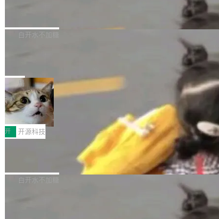
6的终端设备已突破7000万台，注册开发者数量
zen 9000/8000/7000系列处理器，并针对X3D
Dgraph v25.4.0 发布，具有图形后端的
窗口推了又推。好到合进 main 分支的代码，我
已突破 1100 万。随着鸿蒙生态汇聚越来越多的
原生 GraphQL 数据库
处理器特性进行平台级优化。其搭载X3D鸡血模
们自己都没看完。 这事不是个例。GitLab 调研
Dgraph 是一个水平可扩展的分布式 GraphQL
高质量游戏...
式2.0，可根据不同使用场景释放处理器潜力，
过 1528 名开发者，85% 说 AI 把瓶颈从写代码
数据库，有一个图形后端。作为一个原生的 Gra
白开水不加糖
帮助玩家在游戏与高负载应用中获得更充分的性
转移到了审代码。 写代码有人替你干了。但审代
phQL 数据库，它严格控制数据在磁盘上的排列
能表现。 在核心规格方面，B850 AO...
码、把关发版这两道关，还得靠人肉扛。 V5.0
竹知了：一个零依赖的单文件 HTML，
方式，以优化查询性能和吞吐量，减少集群中的
把儿时竹蝉玩具搬进浏览器
想让 AI 一起盯。
磁盘寻道和网络调用。 Dgraph v25.4.0 现已发
竹知了（zhuzhiliao）是那种小时候路边摊上几
布，具体更新内容包括： feat(zero)：Zero 现
块钱的玩意儿——一根小竹签，一个竹筒，一头
局
支持 --security superflag（token=...;whitelist
系着涂了松香的线。甩起来，竹膜震动，发出“哇
=...），与 Alpha 版本的格式一致，并据此对其
30倍效率升级：解锁医学影像数据要素
——哇”的蝉鸣声。实物越来越难找了，有开发者
价值化的真实路径
管理 HTTP 端点进行授权。 <blockquote> <p>
把它做成了 Web 玩具，放在 zhuzhiliao.imsai.c
完成一例腹部CT影像标注，张医生过去需要约1
<span><strong>警告：</strong>&nbsp;Zero
c 上，并在 GitHub 开源。 玩法很简单：按住屏
20个小时。他必须在数百张连续影像上，一笔一
开
开源科技
的 admin ...
幕画圈，或者直接甩手机。页面会实时显示转速
笔勾画边界，一层一层识别肌肉组织。如今，使
（圈/秒），声音来自真实竹知了录音的 1.72 秒
Apache Dubbo-go v3.3.2 正式发布
用东软飞标医学影像标注平台，同样的工作缩短
采样，无缝循环。音频解码失败时，还有一套合
至4小时，效率提升30倍。 这组数字背后，改变
这个版本面向生产环境，重心在内核稳定性。我
成兜底——锯齿波振荡器模拟脉冲，并联带通共
的不只是速度，而是把医学影像转化为AI能力的
们彻底收敛了旧配置体系，扩展了 Triple 协议与
白开水不加糖
振峰模拟竹膜和筒腔共鸣。 技术细节上，物理引
路径真正打通了。 大型医院积累的影像数据规模
泛化调用能力，加强了应用级元数据和服务治
擎是绳系质点模型：重力、弹性绳（只拉不
庞大，但不能直接用于训练模型。器官、病灶和
Calibre 9.12 发布，功能强大的开源电
理，同时集中修了并发安全、资源泄漏和热路径
推）、空气阻力，1/240 秒定步长积...
子书工具
组织边界，必须由专业医生逐层识别、标记和校
性能问题。
Calibre 开源项目是 Calibre 官方出的电子书管