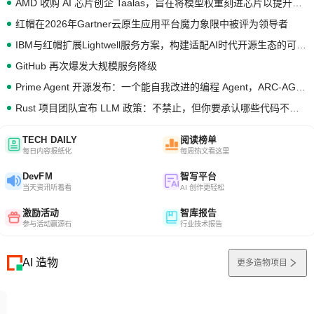
AMD 收购 AI 芯片创企 Taalas，旨在将模型权重刻进芯片以提升推理性能
红帽在2026年Gartner云原生应用平台魔力象限中被评为领导者
IBM与红帽扩展Lightwell服务方案，构建适配AI时代开源生态的可信基础设施
GitHub 再次爆发大规模服务降级
Prime Agent 开源发布：一个能自我改进的编程 Agent，ARC-AGI 3 超越人类专家基线
Rust 项目团队宣布 LLM 政策：不禁止，但你要承认哪些代码不是你写的
TECH DAILY
阅读榜单
每日内容报纸化
每周热文看这里
DevFM
智写平台
当天资讯听着看
AI 创作更轻松
激励活动
智库报告
参与活动赢源石
行业技术报告
AI 造物
更多造物项目