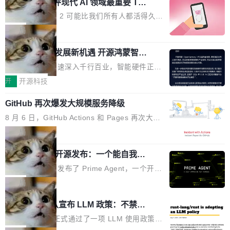
业化营销服务的需求从未如此迫切。 但市场扩容
xAI 前工程师评现代 AI 领域最重要 Top
n 这条推文引发了广泛讨论。他不是在说风凉
巧机身有效提升市面主流标准A...
3 开源项目
的同时,服务商的竞争逻辑正在改变。2026年Top
话，他是说出了一个圈内人尽皆知但很少公开捅
Flash Attention 2 可能比我们所有人都活得久。
Agency年度合辑的观察指出,“产品”这个离消费
破的事实。 Jordan 随后补充了一句软化声明：
这句话不是来自某个技术博客，而是出自 Hieu
局
者最近的载体,在整个品牌营销层面的权重显著变
「我不认为这些会议上大部分论文都在过度宣传
Pham 的一条推文。Hieu Pham 是谁？他是 xAI
高了。全域营销服务商的竞争正在从规模转向深
或造假。问题是，作为读者，如果你筛选出那些
共商智能硬件发展新机遇 开源鸿蒙智能
的早期工程师之一，在 Grok 训练基础设施团队
度,案例厚度、全域覆盖、多线协同...
硬件开发者日杭州站即将举行
看起来最令人兴奋的论文，那它们大部分都是过
工作过。近日他在 X 上发了一条帖子，列出了他
随着万物智联加速深入千行百业，智能硬件正从
度宣传的。」 这才是真正的痛点。不是所有论文
认为现代 AI 领域最重要的三个开源项目。 第一
单点设备迈向智能化、网联化、协同化发展。作
开
开源科技
都有问题，是最吸引眼球的那批论文最有问题。
个名字毫无悬念：Flash Attention 2。 Hieu 的
为面向全场景、跨终端的分布式操作系统，开源
他引用的帖子来自 Mathew Shen，一位 ICLR 2
理由很具体。FA 系列不需要解释，但 FA2 是他
GitHub 再次爆发大规模服务降级
鸿蒙通过统一技术底座和分布式能力，为不同类
026 的读者：「看了篇 ...
认为最重要的一个——复杂度恰到好处，刚好能
型智能设备的开发、连接与互联提供关键支撑，
8 月 6 日，GitHub Actions 和 Pages 再次大规
驱动你去学 CuTe，但还没被那些"邪恶的" Hopp
也为产业链企业探索产品创新与商业增长打开新
模服务降级，Actions 完全不可用超过 5 小时，
局
er++ 优化所淹没，足够容易修改和适配。 更关
的空间。 8月14日，开源鸿蒙智能硬件开发者日
webhook 停发，连自托管 runner 也因调度层故
键的是 FA2 的持久性...
（OHDD：OpenHarmony Hardware Develope
Prime Agent 开源发布：一个能自我改
障无法工作。Pages、Copilot code review、C
进的编程 Agent，ARC-AGI 3 超越人类
r Day）将在杭州启航。活动面向智能硬件产业
opilot coding agent 全部受影响。从检测到完全
Prime Intellect 发布了 Prime Agent，一个开源
专家基线
链企业和开发者，邀请行业专家与资深技术顾
恢复，大约 12 小时。 这是 2026 年 8 月的第六
的编程 Agent Harness，核心设计围绕两个抽
局
问，围绕开源鸿蒙技术能力、设备适配、芯片适
起事故，其中四起与 AI/Copilot 服务相关。 Git
象：Recursive Language Model（RLM）和 C
配、功耗与稳定性调优、兼容性测评及统一互联
Rust 项目团队宣布 LLM 政策：不禁
Hub 员工 kdaigle 在 HN 讨论中贴出了一组数
ontinual Harness。在 ARC-AGI 3 基准测试
等内容展开系统讲解和实战交流，帮助企业进一
止，但你要承认哪些代码不是你写的
据：2025 年全年 10 亿次 commit。现在，每周
上，Prime Agent + Opus 5 的组合达到了 95.
Rust 语言项目正式通过了一项 LLM 使用政策，
步了解开源鸿蒙在智能...
2.75 亿次，全年预计 140 亿次。GitHub...