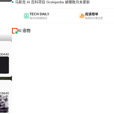
马斯克 AI 百科项目 Grokipedia 被曝数月未更新
TECH DAILY
阅读榜单
每日内容报纸化
每周热文看这里
AI 造物
I生成
30440
18640
I生成