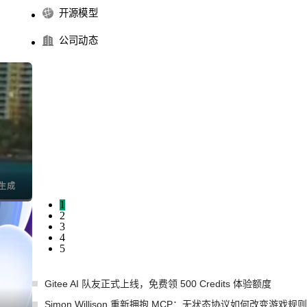
开源模型
公司动态
I生成
1
2
3
4
5
Gitee AI 队友正式上线，免费领 500 Credits 体验额度
Simon Willison 重新拥抱 MCP：无状态协议如何改变游戏规则