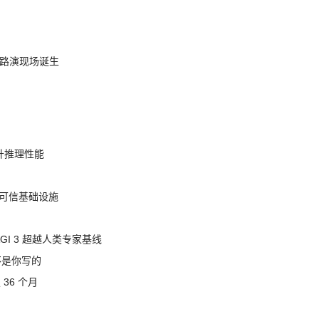
nt 路演现场诞生
提升推理性能
态的可信基础设施
AGI 3 超越人类专家基线
不是你写的
 36 个月