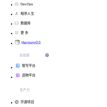
DevOps
程序人生
数据库
更 多
HarmonyOS
实验室
智写平台
造物平台
生产力
开源项目