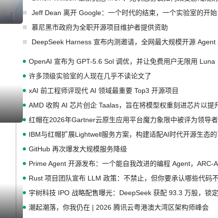
Jeff Dean 离开 Google：一个时代的结束，一个实验室的开始
I生成
慕尼黑市政府为全职开源项目维护者提供资助
DeepSeek Harness 宣布内测邀请，全网最大规模开源 Age
OpenAI 宣布为 GPT-5.6 Sol 调优，并让免费用户无限用 Luna
许多顶级实验室的人现在几乎不读论文了
xAI 前工程师评现代 AI 领域最重要 Top3 开源项目
AMD 收购 AI 芯片创企 Taalas，旨在将模型权重刻进芯片以
I生成
红帽在2026年Gartner云原生应用平台魔力象限中被评为领导者
IBM与红帽扩展Lightwell服务方案，构建适配AI时代开源生
GitHub 再次爆发大规模服务降级
Prime Agent 开源发布：一个能自我改进的编程 Agent，ARC-
Rust 项目团队宣布 LLM 政策：不禁止，但你要承认哪些代码
宇树科技 IPO 战略配售曝光：DeepSeek 获配 93.3 万股，锁定
潮起潮落，你我仍在 | 2026 腾讯云粤港澳大湾区架构师峰会
I生成