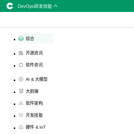
DevOps研发效能
综合
开源资讯
软件资讯
AI & 大模型
大前端
软件架构
开发技能
硬件 & IoT