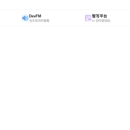
DevFM
智写平台
当天资讯听着看
AI 创作更轻松