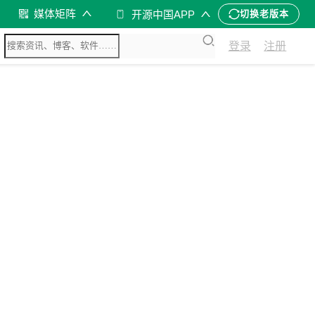
媒体矩阵
开源中国APP
切换老版本
登录
注册