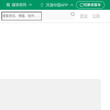
媒体矩阵
开源中国APP
切换老版本
登录
注册