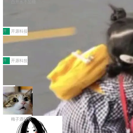
库，并将作为transport接入Mooncake TENT。
白开水不加糖
台 agent...
该通信库针对AI Memory池化场景的数据传输需
CoStrict入选工信部2025人工智能应用
求进行了深度优化，能够实现数据中心内大规模
典型案例
计算节点间多种内存类型的高性能通信。 UCL-
近日，工信部科技司公示《2025人工智能应用典
MPComm将作为一种传输引擎接入Mooncake T
型案例入选名单》，深信服“面向企业研发场景的
开
开源科技
ENT，实现零拷贝传输性能提升30%、非零拷贝
开源 AI 编程平台 CoStrict 应用”凭借卓越的技术
传输性能最高提升5倍。UCL-MPComm底层基
深信服AI算力网关入选工信部人工智能
创新与落地成效成功入选。 全链路私有化部署，
应用典型案例！
于自研UCL-Engine通信引擎，后续腾讯网平将
助力企业AI研发安全落地 当前，越来越多企业已
前不久，工业和信息化部正式发布《2025年人工
持续开源更多基于UCL-Engine的高性能通信组
经开始引入 AI Coding 工具，通过调用公有云模
智能应用典型案例名单》，集中展示人工智能在
开
开源科技
件。 腾讯网平团队在UCL-MPComm中实现了一
型或企业内部部署模型提升研发效率。但随着 AI
各领域的应用成果，覆盖技术底座、行业赋能、
个独立于业务线程的全局通信引擎（Engine），
Coding 从个人辅助工具逐步走向团队级、组织
Jeff Dean 离开 Google：一个时代的结
产品应用、支撑保障、专题等五大方向。深信服
并实...
束，一个实验室的开始
级应用，企业在规模化落地过程中，对安全性、
AI算力网关（AI创新平台）成功入选！ 随着各行
Google 员工编号 20。MapReduce 作者之一。
可控性和代码质量提出了更高要求。 首先是数据
各业的Agent走向规模化建设，算力构成形态逐
Bigtable 作者之一。TensorFlow 的作者之一。
局
安全与合规要求。对于大多数普通研发场景，公
渐丰富，用户关注的重点也在发生变化：不只是
Gemini 的架构师。Google 首席科学家。 Jeff D
有云模型能够满足快速试用和效率提升的需求。
让AI用起来，还要进一步看清混合算力时代下，
🔥 SolonCode v2026.8.4 发布：界面
ean 在 Google 工作了 27 年后，宣布离职。 他
但对于金融、能源、医疗等对数据安全要求较...
字体可调、22 种语言、记忆搜索增强
Token花在哪里、算力是否被充分利用，以及持
不是一个人走。一同离开的还有 Sanjay Ghema
打开终端就能上岗的全中文编码智能体，这一轮
续增长的AI成本该如何优化。 深信服AI算力网关
wat（Google 员工编号 23，Jeff Dean 二十多
把「看得清、用母语、记得住」三件事一次补
梅子酒好吃
正是围绕这些实际问题，从Token治理和成本治
年的编程搭档，MapReduce 和 Bigtable 的共同
齐。 SolonCode 是什么 SolonCode 是杭州无
理两个方面，让用户的每一份算力都看得清、管
作者）、Quoc Le（Google 大脑核心成员，Se
让“代码语义理解”深度释放AI Coding
耳科技研发的企业级终端编码智能体——一位全