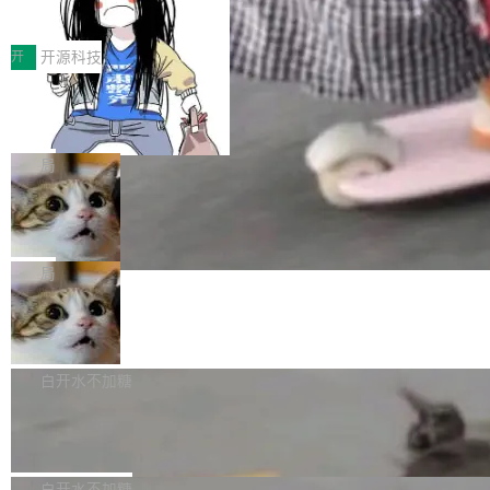
得住、用得稳、省得下、更安全！ 一、从现在开
价值潜能：华为云码道（CodeArts）
q2Seq 和 DocAI 的共同发明人）以及 Oriol Vin
中文驱动的数字员工，自主理解需求、规划步
一、代码仓深度理解技术的作用与价值 在软件工
始，Token使用一目...
代码仓技术解析
yals（Gemini 联合负责人，AlphaSta...
骤、编写代码。不挑模型、不挑平台，curl 一行
程实践中，代码仓是企业核心知识资产的主要载
开
开源科技
装完即用。 开源地址：Gitee · GitCode · GitHu
体。企业级代码仓库通常包含数十万乃至数百万
b 安装 支持 Java 8+（8~26）、macOS / Linu
一条“删库”命令跑 17 小时，算法工程
个文件，其规模远超单次模型调用可承载的上下
师删光 89TB 数据只为干私活
x / Windows / Harmony PC。 # macOS / Linu
文窗口。随着项目规模的持续扩张与代码历史的
最高人民检察院8月4日公布了一起案件：北京一
x / Harmony PC curl -fsSL https://solon.noea
不断累积，代码仓中的模块关系、接口契约、业
名90后算法工程师王某，为了给自己接的私活腾
局
r.org/solon...
务逻辑等关键信息往往分散于数十乃至数百个文
服务器空间，删光了公司AI游戏部门的全部核心
件之中，形成高度复杂的知识关联网络。传统的
Cloudflare 分享推理优化实践：KV ca
数据。 王某2024年1月入职东城区某科技公司AI
che 量化 + 权重压缩，吞吐量提升 4
代码检索手段（如关键词匹配、目录遍历）仅能
短剧部门，有互联网大厂背景。在公司内部架构
Kimi 和 GLM 是当前最强的大模型系列之一，但
1%，成本降 30%
在语法层面完成文本定位，难以触及代码的语义
调整期间，部门三次通知全员将数据从A集群迁
它们有一个共同的问题：太吃显存了。月之暗面
局
内涵与结构关联，导致开发者使用代码智能体在
移到B集群，王某都回复了"收到"。 他没有迁移
的 Kimi K 系列和智谱的 GLM 都是长上下文、M
理解大规模代码仓时面临显著"代码仓理解"瓶
腾讯混元 Hy ASR3.0preview 发布
数据。2024年9月3日下午4点，他使用此前登录
oE 架构的大模型，好用到让人上瘾，但 GPU 显
颈。 代码仓深度理解服务（以下简称" CodeBas
的账号密码进入A集群，输入了一条被程序员圈
存永远不够用。 Cloudflare 的 Workers AI 团队
腾讯混元正式推出新一代语音识别模型 Hy ASR
e深度理解服务"）是华为云码道（CodeA...
称为"删库跑路"的命令——最高管理员权限、无
一直在跑这些模型的推理。他们在官方博客上发
3.0preview。基于最新一代大语言模型 Hy3 的
白开水不加糖
需确认、强制递归删除。17个小时后，运维人员
了一篇技术文章，详细拆解了三种让大模型在 G
语言理解能力，以及融合了高精度语音识别与深
发现异常并中止进程时，89TB数据已经没了。
Pale Moon 34.3.2 发布，苍月浏览器
PU 上跑得更省、更快的技术手段——KV cache
度语义理解能力，实现了语音识别能力的全面升
删掉的是AI游戏部门的全部开发文件，包括公司
量化、模型权重压缩、以及共享 KV cache 的完
级。 根据介绍，Hy ASR3.0preview 目标在于：
Pale Moon 34.3.2 现已发布，这是一个安全更
自研的多个文生3D和...
整性保护。效果是：吞吐量提升 41%，每 token
让语音识别不再只是听清，而是真正听懂。通过
新和少量网页兼容性修复版本。 Changes/fixe
白开水不加糖