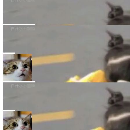
成本降低 30%，精度不变。 FP8 省的不仅是显
先理解你的语境和意图，再把准确的文字直接给
s： 实现了URL.Parse()便捷功能 对浏览器内部
存 KV cache 是推理时最吃显...
到你。从“逐字转写、单点优化”演进为“理解语
PostgreSQL 18/19 新特性深度解读
函数添加了多项边界检查，以避免潜在的越界访
境、兼容场景、一键直出”。 Hy ASR 3.0 previe
问、下溢和溢出。（DiD） 修复了加载和解析内
演讲者分享了一个有趣的实践：面对 PG 18 已
w 不要求标准普通话，方言识别覆盖粤语、吴语
容提供的字体时出现的几个问题 为避免音频加
发布的 Release Notes，他利用 AI 工具（如 Co
白开水不加糖
等 10 大方言片区和 20 余个二级小片区。在开
载、处理和播放过程中可能出现的一系列错误，
pilot）对数千条 commit 日志进行自动分析，先
源评测集中，Hy ASR 3.0 preview 在多语种的
对音频采样频率设定了下限 采样率低于 8kHz
慕尼黑市政府为全职开源项目维护者提
让模型总结出三十余条潜在特性，再逐条要求生
WER（...
供资助
（通常被认为是 "telephone"/"walkie-talkie" 音
成详细解释和代码校验，最终筛选出对用户体感
"在过去大约 10 年的大部分时间里，libexpat 的
质的最低采样率）的音频格式将被拒绝 修复了 C
最强的若干项。对于尚未正式发版的 PG 19，则
维护工作一直与我的日常工作、家务、社交生活
局
SS 圆角虚线样式中可能存在的问题 如果表单中
通过拉取过去一年内（从 PG 18 Beta1 时间点
和休闲娱乐竞争时间。" 这是 libexpat 维护者 S
的图像元素不在同一个子树中，则它们将不再关
至今）的所有 commit，同样交由 AI 分析提炼。
Firefox 153.0.3 发布
ebastian Pipping 写在博客里的话。8 月 4 日，
联 加...
经过人工复核，准确度令人满意。这一方法也为
他宣布了一个新消息：从 2026 年 8 月 1 日起，
Firefox 153.0.3 现已发布，具体更新内容如
社区爱好者提供了高效跟踪新版本的思路。
他可以全职维护 libexpat 了，最长 6 个月。发
下： New Smart Window 包含多项增强功能：
白开水不加糖
工资的是慕尼黑市政府。 libexpat 是一个 C99
<ul> <li>现在建议列表会显示更多结果，方便用
编写的流式 XML 解析器，MIT 许可证。和 libx
Cloudflare Computer 开源：你的 Age
户查找历史记录和切换到已打开的标签页。（<a
nt 需要一台电脑，而不是一个容器
ml2 一样，它是世界上使用最广泛的 XML 解析
href="https://bugzilla.mozilla.org/show_bug.c
Cloudflare 开源了名为 @cloudflare/computer
库之一。你的操作系统、浏览器、无数的基础设
gi?id=2019042">Bug&nbsp;2019042</a>）</l
的 npm 包。项目的核心论点是：容器不适合 Ag
局
施软件，很可能都在用它。而过去十年，维护它
i> <li>现在，助手可以直接使用 Exa 的网络搜索
ent 计算。真正适合的，是 Isolate。 Cloudflare
的人一直在用业余...
结果回答问题，而无需将问题转交给搜索引擎。
OpenAI 公开邮件和聊天记录回应苹果
工程师在这件事上没什么可谦虚的——他们用 W