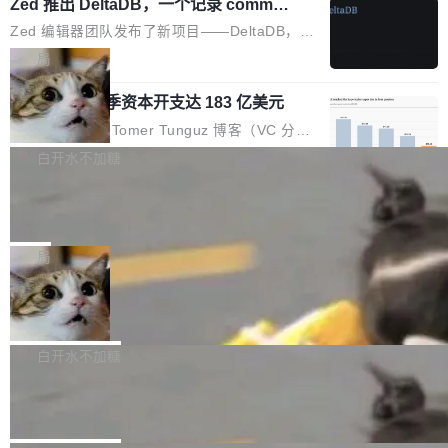
个小型数据库，应用天然按分片构建，单个数据
Zed 推出 DeltaDB，一个记录 commit
高价的三星折叠（三星Galaxy Z Fold8 Ultra / Z
之间所有操作的版本控制系统
库的竞争和爆炸半径问题在设计层面就被消除
Fold8 / Z Flip8）外，其余要么是中低端机器，
Zed 编辑器团队发布了新项目——DeltaDB，一
了。 闲置的 cell 会休眠到几乎不占资源。当 cel
例如iQOO Z11i、REDMI Note 17、REDMI No
个在 git commit 之间记录每一次编辑操作的版
局
l 迁移或唤醒时，新宿主从 S3 恢复 SQLite 数据
te 17 Pro、OPPO K15，要么是vivo X300 E这
本控制系统。目前处于 Early Access 阶段。 De
库继续执行。存储库是持久化的唯一真相...
样的次旗舰。 Galaxy Z Fold8 Ultra / Z Fold8 /
SpaceXAI 单季资本开支达 183 亿美元
ltaDB 的核心思路直接写在 landing page 最显
Z Flip8三款折叠屏新机均在7月22日发布，且全
眼的位置：「Software is made between com
根据风险投资人Tomer Tunguz 博客（VC 分
部搭载骁龙8 Elite Gen5 for Galaxy，它们本该
mits」——软件是在 commit 之间写出来的。git
析）披露的最新分析与第二季度业绩报告，Spac
白开水不加糖
是7月性...
只记录了你提交的最终状态，但真正的工作过程
eXAI在上个季度的总资本支出飙升至183.7亿美
——打字、删改、试错、agent 对话——都在 co
Meta 发布终端编程 Agent“Muse Cod
元。其中，绝大部分资金被直接用于 AI 领域，
e” 和 Muse Spark 1.2 模型
mmit 之间的空隙里丢失了。 DeltaDB 要做的就
金额高达158.3亿美元，这一单项投入已经逼近
Meta 今天发布了两款 AI 产品：Muse Code，
是把这段空隙补上。 回退到任何一次编辑：Delt
微软同期总资本开支的四成。 与亚马逊、Alpha
一个在终端里运行的编程 agent；Muse Spark
局
aDB 捕获 commit 之间的每一次操作，...
bet、微软以及 Meta 等传统科技巨头相比，Spa
1.2，驱动这个 agent 的新模型。一句话概括：
ceXAI的资金消耗速度尤为引人瞩目。然而，支
美团开源 LoHoSearch，用知识图谱校
你可以用 curl -fsSL https://dev.meta.ai/install.
准 AI 能力认知
撑庞大支出的资金来源却呈现出截然不同的面
sh | bash 安装一个能在大项目里自动规划、写
机器出题的前提，是让机器拥有全局视野。整个
貌。数据显示，微软和 Meta 主要依托充沛的经
代码、验证结果的 AI 终端工具。 据介绍，Muse
构建流程可以分为四个环节：建图 → 控制难度
白开水不加糖
营现金流来覆盖资本开支，其资本支出覆盖率分
Code 是 Meta 的编程 agent 产品。它和市场上
→ 质量把关 → 数据概览。
别达到155% 和106%;而SpaceXAI的经营现金
腾讯开源 UCL-MPComm 通信库
已有的终端编程 agent 在设计理念上有几个明显
流仅能覆盖资本开支的12...
的差异点。 异步后台 agent：Muse Code 有一
腾讯网平团队宣布开源了 UCL-MPComm 通信
个主 agent 循环，外加一组后台 agent。这些后