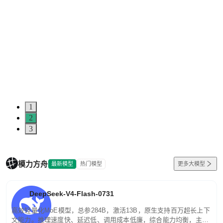
1
2
3
模力方舟
最新模型
热门模型
更多大模型
DeepSeek-V4-Flash-0731
高效轻量化MoE模型，总参284B，激活13B，原生支持百万超长上下
文能力。推理速度快、延迟低、调用成本低廉，综合能力均衡，主打