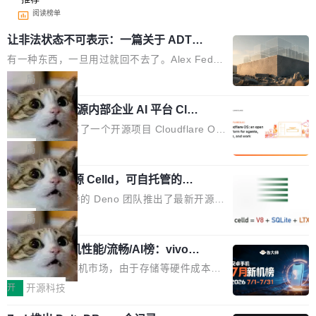
阅读榜单
让非法状态不可表示：一篇关于 ADT
的帖子在 Reddit 火了
有一种东西，一旦用过就回不去了。Alex Fedos
eev 管它叫"软件设计的基石"。 他说的东西不新
局
鲜——代数数据类型（ADT），尤其是和类型
Cloudflare 开源内部企业 AI 平台 Clou
（sum type）。但他说清楚了一件事：这不是类
dflare OS
型系统的学术体操，是日常编码的思维方式。 文
Cloudflare 发布了一个开源项目 Cloudflare O
章从一个简单的例子切入。一个网站的深色主题
S。如果你只看官方博客，你会觉得这是又一
局
设置，如果用布尔值 + 可空字段来表示——bool
个"AI 知识库 + 聊天机器人"——每个大厂都在
ean 表示是否可切换，nullable 的默认模式、浅
Deno 团队开源 Celld，可自托管的分
做，没什么新鲜的。 但 Kenton Varda 在 Twitte
布式 Durable Objects
色方案、深色方案——会产生大量无意义的组
r 上把事情说清楚了： 今天我们发布了 Cloudfla
Ryan Dahl 领导的 Deno 团队推出了最新开源项
合。方案缺了、配置冲突了、全 null 了。要知道
re OS，一个带连接器的聊天机器人，跟其他所
目 Celld，一个能在自己机器上运行 Cloudflare
局
哪些组合有效，作者说，你得靠"文档、校验、或
有科技公司做的一样。只不过，实际上它不一
Workers 和 Durable Objects 的守护进程。 设
者部落知识"。 换个写法。Rust 的 enum，两个
样。这是 Sandstorm.io 的重制版，我十年前的
鲁大师7月新机性能/流畅/AI榜：vivo夺
计思路很直接：每个对象是一个独立的 SQLite
变体：Switchable...
性能、流畅双第一，三星Galaxy Z系列
那个创业公司。不同的是，这次它构建在 Cloudf
数据库，按名称寻址，复制到你自己的 S3 兼容
2026年7月的手机市场，由于存储等硬件成本暴
新折叠缺席
lare Workers 上——我花了九年时间搭建的平台
存储库里。节点之间只通过这个存储库协调——
增，手机厂商的日子也不好过啊，新机速度明显
开
开源科技
——并且深度集成了 AI。这基本上是我十年秘密
没有控制平面，没有共识协议。每个对象自带一
放缓，因此硝烟味淡了许多。新机参数规格除开
计划的顶峰。 十年前，Ken...