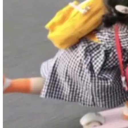
1，U1.5-Lite-Preview 在以下方向上带来了显著
提升： 原生支持4K图像生成； 更精细的局部纹
©OSCHINA(OSChina.NET)
京ICP备2025119063号
理、细节与真实世界质感； 更准确的中英文文字
生成与复杂版式组织； 更稳定的图...