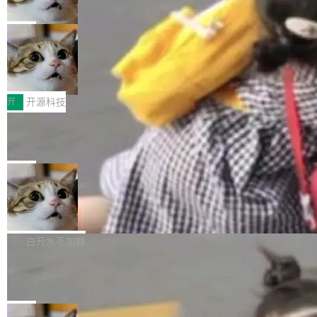
诉讼，称“Apple is getting this wron
（<a href="https://bugzilla.mozilla.org/show_
orkers 跑了十年 Isolate。用 CEO Matthew Pri
上个月，苹果一纸诉状把 OpenAI 告上法庭，指
g”
bug.cgi?id=204...
nce 的话说：「我们一生都在用 Isolate 运行代
控其挖角苹果前员工并窃取商业秘密。苹果的诉
局
码，而 AI Agent 不需要容器，它们需要的是 Iso
状把 OpenAI 描述成一个系统性地从前东家挖
late。」 容器为什么不合适 容器的问题在于启动
HUAWEI MatePad Edge上架WorkBu
人、套取机密信息的对手。 OpenAI 没发律师
ddy鸿蒙PC版，说话就能干活的AI办公
和销毁都太重了。一个 Agent 要执行的任务可能
函，也没选择庭外沉默。它在官网贴了一篇博
全能AI工作台WorkBuddy鸿蒙PC版上架HUAWE
搭子
只需要几毫秒的 CPU 时间，但容器从冷启动到
文，标题只有六个字：Apple is getting this wro
I MatePad Edge应用市场，直接下载即可使
开
开源科技
就绪要花数秒。如果未来有十...
ng。 然后，它把邮件往来和 iMessage 聊天记
用，与鸿蒙电脑上的体验一致。值得一提的是，
FFmpeg 9.0 发布：代号“Lei”，以此纪
录全贴了出来。 他发错人了 苹果外部律师 Gabr
这是目前市面上唯一支持平板接入WorkBuddy P
念中国开发者雷霄骅
iel Gross 来自 Weil 律所，2 月 23 日下午 5:53
C版的产品，搭载“人机双写”重磅功能——你写
全球知名开源多媒体框架 FFmpeg 今天正式发
给 OpenAI 总法律顾问 Che Chang 发了封邮
你的，AI写AI的，同屏协作互不干扰。一句话让
布了 9.0 版本。这个版本除了带来新一代音视频
局
件，附了一封长信，要求 OpenAI 配合调查前苹
AI帮你干活，现在开启全新体验！ 温馨提示：
处理能力和硬件加速支持之外，还有一个特殊之
果员工带走机密信...
亚马逊成本失控：AI 写代码烧掉 1215
体验WorkBuddy鸿蒙PC版前，请将 HUAWEI M
处：FFmpeg 9.0 的代号是“Lei”。 这个名字，
万元，超预算 860%
atePad Edge 升级至 HarmonyOS 6.1.0.135S
来自中国开发者雷霄骅（Lei Xiaohua）。 对于
外媒近日曝光了亚马逊的多份内部报告显示，AI
P9 patch03及以上版本。 *升级路径：设置 > 搜
很多中国音视频开发者而言，这个名字并不陌
导致公司在多个项目上超支。《金融时报》报道
白开水不加糖
索“软件更新” > 检查更新，即可搜索新版本，下
生。十年前，他通过大量中文技术文章、源码分
称，仅一个项目的成本超支就高达 180 万美元
载安装完成升级即可。 没有...
析和开源示例，让一代开发者第一次真正理解 F
Hugging Face CEO 发声：中国正在开
（约合人民币 1215 万元）。 具体来说，一名工
源模型上碾压我们
Fmpeg，也成为很多人进入音视频开发领域的
程师借助 Anthropic 旗下 Claude Sonnet 模型
"他们正在开源模型上碾压我们。" Hugging Fac
“启蒙老师”。 而今年，恰好是雷霄骅离世十周
编写程序，目标是完成电商平台作者信息与商品
e CEO Clément Delangue 在 CNBC 的采访里
局