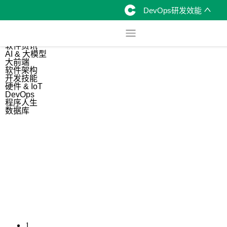
DevOps研发效能
综合
开源资讯
软件资讯
AI & 大模型
大前端
软件架构
开发技能
硬件 & IoT
DevOps
程序人生
数据库
1