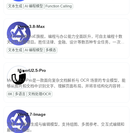
高并发、轻量化任务，适合日常对话、内容创作、基础 RAG、批量
文本生成
AI 编程模型
Function Calling
文案处理等普惠刚需场景。
Qwen3.8-Max
2.4万亿参数MoE旗舰，编程与办公能力全面跃升，可自主编程十数
天交付完整项目。胜任法律、金融、设计等数百种专业任务，一次对
话端到端交付生产级成果。原生视觉理解贯穿规划、执行与验证全流
文本生成
AI 编程模型
多模态
程，支持超长文档与长视频的深度语义解析。长程任务中自主规划与
闭环迭代，持续进化。
MinerU2.5-Pro
MinerU2.5-Pro是一款面向复杂文档解析与 OCR 场景的专业模型，能
够从图片和文档中识别文字、理解页面布局，并将非结构化内容转换
为便于存储、检索和二次处理的结构化结果。
8K
多语言
文档处理/OCR
Wan2.7-Image
万相 2.7 图像生成与编辑模型，支持组图、多图参考、交互式编辑和
最高 2K 输出。