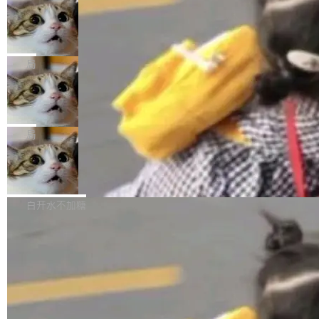
年。FFmpeg 社区最终选择用一个大版本的名
列表的数据匹配 —— 一项常规的数据处理任
没有拐弯抹角。他说中国正在赢得 AI 竞赛，而
字，留下了这份纪念。 雷霄骅曾是中国传媒大学
务，最终却产生了 180 万美元的账单，实际支出
当 AI agent 把源码变成了最好的扩展系
且按目前的速度，中国 AI 工具预计在今年底或
数字电视技术方向的博士生，长期从事视频、音
统，开发者工具必须开源
超出原定预算 860%。 更令人意外的是，该项目
2027 年就能追上美国前沿实验室的水平。 Dela
五年前，David Crawshaw 问过很多软件工程师
频技...
最终并未成功落地，而高额算力消耗持续运行长
ngue 把原因归结为一件事：开放协作。中国的
一个问题：你写过什么给自己用的程序？答案几
局
达 5 个月，公司直到财务对账时才察觉异常。这
AI 开发者在一个共享和协作的生态里加速迭代，
乎都是没有。工程师们整天用别人写的程序写程
意味着一个无人看管的 AI 程序，在近半年时间
而美国模型厂商在"闭门造车"。他的原话是 "buil
DeepSeek Harness 宣布内测邀请，全
序给别人用。偶尔有人自己写个博客系统、智能
里日夜不停地"烧钱"。 复盘显示，...
网最大规模开源 Agent 路演现场诞生
ding in silos"——各自为战，互不通气。 这个判
家居控制、家庭实验室，都算稀奇事。 Crawsh
一条内测招募帖，发出去的时候大概没人想到它
断从他嘴里说出来分量不同。Hugging Face 是
aw 是 Shelley 的作者，一个开源 AI coding age
会变成一场开源 Agent 生态的路演。 8月1日，
局
全球最大的开源 AI 平台，上面跑着上百万个模
nt。他最近在博客上写了一篇文章，核心论点很
DeepSeek Harness 团队负责人崔添翼（tiany
型。谁在开源赛道上领先，...
简单：开发者工具必须开源。 理由不是传统的自
商汤 SenseNova U1.5-Lite-Preview
i）在 X 上发帖： 「如果你是 Agent Harness 相
开源
由软件情怀，而是一个跟 AI agent 直接相关的
关开源项目的开发者，希望参加 DeepSeek Har
商汤科技宣布面向社区开源轻量级统一多模态模
技术判断。 两行 prompt 就能个性化任何软件 C
ness 的内测，可以回复或私信联系我。请附上
型的预览版本 SenseNova U1.5-Lite-Preview。
白开水不加糖
rawshaw 给出了两个 prompt。 第一个： "下载
GitHub id 以及开源代表作。」 DeepSeek 曾在
公告称，SenseNova U1.5-Lite-Preview并非简
某个软件的源码，在本地构建。修改 agent ...
官方招聘信息中写过一条简洁有力的公式：Mod
单的模型规模升级，而是基于 SenseNova U1
el + Harness = Agent。模型负责理解和推理，
的一次系统性迭代，不仅在同一架构中贯通视觉
Harness 负责把能力落到真实环境中——调用工
理解、推理、生成与编辑，还仅以 8B-MoT 的轻
具、读写文件、管理上下文、处理错误、完成闭
量大小，将能力推进到4K、更精细的真实质感、
环。崔添翼招人的标...
更复杂的视觉控制和可持续迭代编辑。 相比 U