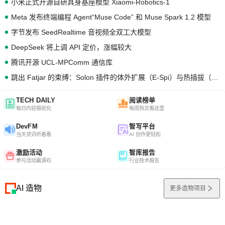
小米正式开源自研具身基座模型 Xiaomi-Robotics-1
Meta 发布终端编程 Agent“Muse Code” 和 Muse Spark 1.2 模型
字节发布 SeedRealtime 音视频全双工大模型
DeepSeek 将上调 API 定价，涨幅较大
腾讯开源 UCL-MPComm 通信库
跳出 Fatjar 的束缚：Solon 插件的体外扩展（E-Spi）与热插拔（H-Spi）
TECH DAILY
阅读榜单
每日内容报纸化
每周热文看这里
DevFM
智写平台
当天资讯听着看
AI 创作更轻松
激励活动
智库报告
参与活动赢源石
行业技术报告
AI 造物
更多造物项目