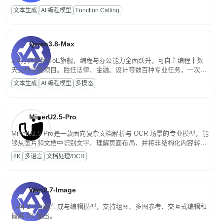
高并发、轻量化任务，适合日常对话、内容创作、基础 RAG、批量
文本生成
AI 编程模型
Function Calling
文案处理等普惠刚需场景。
Qwen3.8-Max
2.4万亿参数MoE旗舰，编程与办公能力全面跃升，可自主编程十数
天交付完整项目。胜任法律、金融、设计等数百种专业任务，一次对
话端到端交付生产级成果。原生视觉理解贯穿规划、执行与验证全流
文本生成
AI 编程模型
多模态
程，支持超长文档与长视频的深度语义解析。长程任务中自主规划与
闭环迭代，持续进化。
MinerU2.5-Pro
MinerU2.5-Pro是一款面向复杂文档解析与 OCR 场景的专业模型，能
够从图片和文档中识别文字、理解页面布局，并将非结构化内容转换
为便于存储、检索和二次处理的结构化结果。
8K
多语言
文档处理/OCR
Wan2.7-Image
万相 2.7 图像生成与编辑模型，支持组图、多图参考、交互式编辑和
最高 2K 输出。