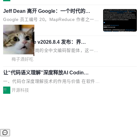
件。 腾讯网平团队在UCL-MPComm中实现了一
型或企业内部部署模型提升研发效率。但随着 AI
各领域的应用成果，覆盖技术底座、行业赋能、
个独立于业务线程的全局通信引擎（Engine），
Coding 从个人辅助工具逐步走向团队级、组织
Jeff Dean 离开 Google：一个时代的结
产品应用、支撑保障、专题等五大方向。深信服
并实...
束，一个实验室的开始
级应用，企业在规模化落地过程中，对安全性、
AI算力网关（AI创新平台）成功入选！ 随着各行
Google 员工编号 20。MapReduce 作者之一。
可控性和代码质量提出了更高要求。 首先是数据
各业的Agent走向规模化建设，算力构成形态逐
Bigtable 作者之一。TensorFlow 的作者之一。
局
安全与合规要求。对于大多数普通研发场景，公
渐丰富，用户关注的重点也在发生变化：不只是
Gemini 的架构师。Google 首席科学家。 Jeff D
有云模型能够满足快速试用和效率提升的需求。
让AI用起来，还要进一步看清混合算力时代下，
🔥 SolonCode v2026.8.4 发布：界面
ean 在 Google 工作了 27 年后，宣布离职。 他
但对于金融、能源、医疗等对数据安全要求较...
字体可调、22 种语言、记忆搜索增强
Token花在哪里、算力是否被充分利用，以及持
不是一个人走。一同离开的还有 Sanjay Ghema
打开终端就能上岗的全中文编码智能体，这一轮
续增长的AI成本该如何优化。 深信服AI算力网关
wat（Google 员工编号 23，Jeff Dean 二十多
把「看得清、用母语、记得住」三件事一次补
梅子酒好吃
正是围绕这些实际问题，从Token治理和成本治
年的编程搭档，MapReduce 和 Bigtable 的共同
齐。 SolonCode 是什么 SolonCode 是杭州无
理两个方面，让用户的每一份算力都看得清、管
作者）、Quoc Le（Google 大脑核心成员，Se
让“代码语义理解”深度释放AI Coding
耳科技研发的企业级终端编码智能体——一位全
得住、用得稳、省得下、更安全！ 一、从现在开
价值潜能：华为云码道（CodeArts）
q2Seq 和 DocAI 的共同发明人）以及 Oriol Vin
中文驱动的数字员工，自主理解需求、规划步
一、代码仓深度理解技术的作用与价值 在软件工
始，Token使用一目...
代码仓技术解析
yals（Gemini 联合负责人，AlphaSta...
骤、编写代码。不挑模型、不挑平台，curl 一行
程实践中，代码仓是企业核心知识资产的主要载
开
开源科技
装完即用。 开源地址：Gitee · GitCode · GitHu
体。企业级代码仓库通常包含数十万乃至数百万
b 安装 支持 Java 8+（8~26）、macOS / Linu
个文件，其规模远超单次模型调用可承载的上下
x / Windows / Harmony PC。 # macOS / Linu
文窗口。随着项目规模的持续扩张与代码历史的
x / Harmony PC curl -fsSL https://solon.noea
不断累积，代码仓中的模块关系、接口契约、业
r.org/solon...
务逻辑等关键信息往往分散于数十乃至数百个文
件之中，形成高度复杂的知识关联网络。传统的