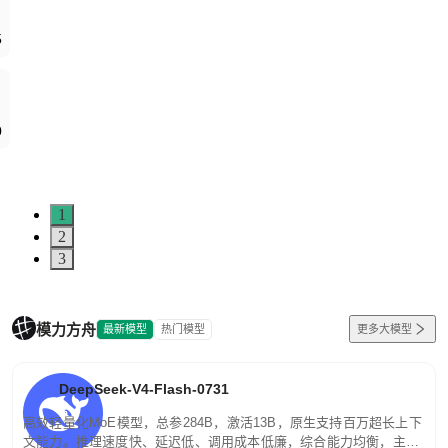
5
0
1
2
3
模力方舟
最新模型
热门模型
更多大模型
DeepSeek-V4-Flash-0731
高效轻量化MoE模型，总参284B，激活13B，原生支持百万超长上下
文能力。推理速度快、延迟低、调用成本低廉，综合能力均衡，主打