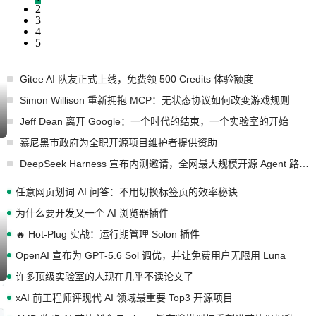
2
3
4
5
Gitee AI 队友正式上线，免费领 500 Credits 体验额度
Simon Willison 重新拥抱 MCP：无状态协议如何改变游戏规则
Jeff Dean 离开 Google：一个时代的结束，一个实验室的开始
慕尼黑市政府为全职开源项目维护者提供资助
DeepSeek Harness 宣布内测邀请，全网最大规模开源 Agent 路演现场诞生
任意网页划词 AI 问答：不用切换标签页的效率秘诀
为什么要开发又一个 AI 浏览器插件
🔥 Hot-Plug 实战：运行期管理 Solon 插件
OpenAI 宣布为 GPT-5.6 Sol 调优，并让免费用户无限用 Luna
许多顶级实验室的人现在几乎不读论文了
xAI 前工程师评现代 AI 领域最重要 Top3 开源项目