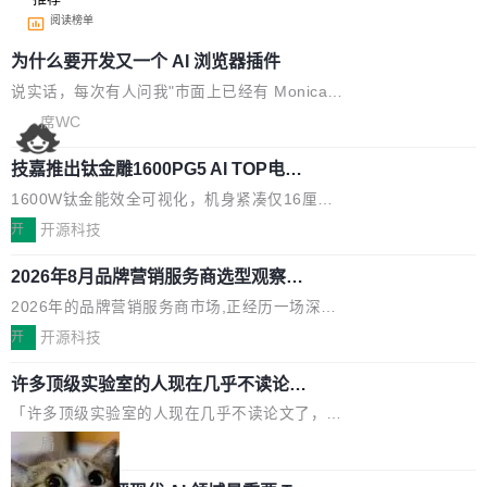
阅读榜单
为什么要开发又一个 AI 浏览器插件
说实话，每次有人问我"市面上已经有 Monica、
Sider、Copilot for Chrome 这些 AI 浏览器插件
席WC
了，你为什么还要再做一个"，我都觉得这个问题
技嘉推出钛金雕1600PG5 AI TOP电
问得好。 因为我自己也是从用户变成开发者的。
源：为发烧级主机与本地AI算力打造旗
现有产品的天花板 我用过不少 AI 浏览器插件。
1600W钛金能效全可视化，机身紧凑仅16厘米
舰供电方案
刚开始觉得都挺好——选中一段文字，弹出解
继2026台北电脑展首度亮相后，技嘉科技近日正
开
开源科技
释；写邮件时帮你润色；看英文网页给你翻译摘
式发布钛金雕1600PG5 AI TOP电源。这款高端
要。但用久了你会发现，它们本质上都是同一类
2026年8月品牌营销服务商选型观察：
电源专为发烧级DIY主机与本地AI算力平台打
从流量思维到品牌资产思维的范式转移
东西：一个带网页上下文的聊天框。 它们能读取
造，整机长度仅16厘米，提供1600W额定功率
2026年的品牌营销服务商市场,正经历一场深刻
页面的文本，然后把文本丢给大模型，再返回一
与80PLUS钛金能效；支持ATX 3.1与PCIe 5.1
的价值重构。全球全案品牌代理机构市场从2025
开
开源科技
段回答。仅此而已。 这当然有用，但总觉得差点
规范，结合服务器级元件、完善供电线材与内置
年的83.1亿美元增长至2026年的86.6亿美元,年
意思。比如我在一个后台管理系统里，需要填50
实时LCD监控屏，可充分满足当下高阶PC主机
许多顶级实验室的人现在几乎不读论文
复合增长率达5.44%,预计2032年将突破120亿美
个表单字段，每个字段还有联动逻辑；比如我
了
的严苛使用需求。 澎湃功率，紧凑机身 钛金雕1
元。数字广告与公共关系相关服务市场更是从20
「许多顶级实验室的人现在几乎不读论文了，而
想...
600PG5 AI TOP具备强悍输出功率，同时实现
25年的8463亿美元扩张至2026年的8763亿美
且他们认为 ICLR/ICML/NeurIPS 充斥着大量过
局
机身尺寸大幅精简。整机长度仅16厘米，属于同
元。数字的背后是一个清晰的事实——品牌对专
度宣传和欺诈。」 OpenAI 研究员 Keller Jorda
功率段机身尺寸十分紧凑的1600W电源产品。小