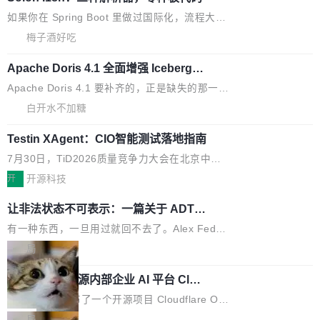
展开启新的篇章。
滞，过去三个月内没有任何条目完成更新，用户
如果你在 Spring Boot 里做过国际化，流程大概
提交的编辑请求也长期处于待处理状态。 Groki
是这样的：配 MessageSource 的 Bean、写 R
梅子酒好吃
pedia 于去年底上线，定位为由人工智能生成内
eloadableResourceBundleMessageSource、
容的百科平台，被马斯克视为传统众包百科网站
Apache Doris 4.1 全面增强 Iceberg：
声明 LocaleResolver、注册 LocaleChangeInt
支持 UPDATE、MERGE INTO 与 Iceb
维基百科的替代方案。Lawfare 调查发现，无论
erceptor…五六步之后才能看到第一行翻译文
Apache Doris 4.1 要补齐的，正是缺失的那一
erg V3
热门页面还是低关注度页面，均未出现近期更
本。 Solon 换了个方式。整个 i18n 模块围绕三
半。在已有查询能力的基础上，Doris 进一步支
白开水不加糖
新，相关问题并非局限于特定领域，而是在不同
个解析器、一个注解、一个工具类展开——没有
持了 UPDATE、DELETE、MERGE INTO 等数
主题和访问量页面中普遍存在。 调查人员最初认
XML、没有拦截器注册、没有样板配置。 资源
Testin XAgent：CIO智能测试落地指南
据修改操作、完整的表结构管理与分区演进，以
为，Grokipedia可能只是限...
文件的约定 把文件放到 resources/i18n/ 下： r
及 rewrite_data_files、expire_snapshots 等日
7月30日，TiD2026质量竞争力大会在北京中关
esources/i18n/messages.properties ...
常维护操作，并完整支持 Iceberg V3 格式。
村国家自主创新示范区会议中心开幕。本届大会
开
开源科技
由中关村智联软件服务业质量创新联盟主办，以
让非法状态不可表示：一篇关于 ADT
“智构可信·质创未来——AI原生时代的质量新范
的帖子在 Reddit 火了
式”为主题，直面AI从实验室走向规模化产业落地
有一种东西，一旦用过就回不去了。Alex Fedos
的核心质量命题。会上，《2026智能研发生产力
eev 管它叫"软件设计的基石"。 他说的东西不新
局
工具选型手册》发布，Testin云测的Testin XAge
鲜——代数数据类型（ADT），尤其是和类型
Cloudflare 开源内部企业 AI 平台 Clou
nt智能测试系统入选AI测试领域代表产品。对CI
（sum type）。但他说清楚了一件事：这不是类
dflare OS
O而言，这提示了一个转变：AI测试正在从效率
型系统的学术体操，是日常编码的思维方式。 文
Cloudflare 发布了一个开源项目 Cloudflare O
工具升级为企业的质量基础设施。 CIO面对的新
章从一个简单的例子切入。一个网站的深色主题
S。如果你只看官方博客，你会觉得这是又一
局