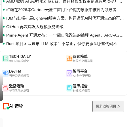
AMD 收购 AI 芯片创企 Taalas，旨在将模型权重刻进芯片以提升推理性能
红帽在2026年Gartner云原生应用平台魔力象限中被评为领导者
IBM与红帽扩展Lightwell服务方案，构建适配AI时代开源生态的可信基础设施
GitHub 再次爆发大规模服务降级
Prime Agent 开源发布：一个能自我改进的编程 Agent，ARC-AGI 3 超越人类专家基线
Rust 项目团队宣布 LLM 政策：不禁止，但你要承认哪些代码不是你写的
TECH DAILY
阅读榜单
每日内容报纸化
每周热文看这里
DevFM
智写平台
当天资讯听着看
AI 创作更轻松
激励活动
智库报告
参与活动赢源石
行业技术报告
AI 造物
更多造物项目