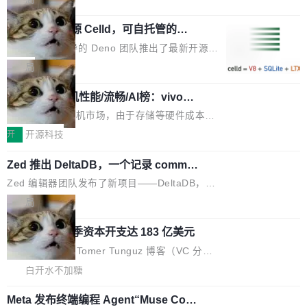
现实 过去两年，CIO们的焦虑清单上多了两项：
设置，如果用布尔值 + 可空字段来表示——bool
个"AI 知识库 + 聊天机器人"——每个大厂都在
一是如何让大模型和智能体应用安全地从PoC走
ean 表示是否可切换，nullable 的默认模式、浅
Deno 团队开源 Celld，可自托管的分
做，没什么新鲜的。 但 Kenton Varda 在 Twitte
向生产，二是如何让测试团队跟得上AI应用...
布式 Durable Objects
色方案、深色方案——会产生大量无意义的组
r 上把事情说清楚了： 今天我们发布了 Cloudfla
Ryan Dahl 领导的 Deno 团队推出了最新开源项
合。方案缺了、配置冲突了、全 null 了。要知道
re OS，一个带连接器的聊天机器人，跟其他所
目 Celld，一个能在自己机器上运行 Cloudflare
局
哪些组合有效，作者说，你得靠"文档、校验、或
有科技公司做的一样。只不过，实际上它不一
Workers 和 Durable Objects 的守护进程。 设
者部落知识"。 换个写法。Rust 的 enum，两个
样。这是 Sandstorm.io 的重制版，我十年前的
鲁大师7月新机性能/流畅/AI榜：vivo夺
计思路很直接：每个对象是一个独立的 SQLite
变体：Switchable...
性能、流畅双第一，三星Galaxy Z系列
那个创业公司。不同的是，这次它构建在 Cloudf
数据库，按名称寻址，复制到你自己的 S3 兼容
2026年7月的手机市场，由于存储等硬件成本暴
新折叠缺席
lare Workers 上——我花了九年时间搭建的平台
存储库里。节点之间只通过这个存储库协调——
增，手机厂商的日子也不好过啊，新机速度明显
开
开源科技
——并且深度集成了 AI。这基本上是我十年秘密
没有控制平面，没有共识协议。每个对象自带一
放缓，因此硝烟味淡了许多。新机参数规格除开
计划的顶峰。 十年前，Ken...
个小型数据库，应用天然按分片构建，单个数据
Zed 推出 DeltaDB，一个记录 commit
高价的三星折叠（三星Galaxy Z Fold8 Ultra / Z
之间所有操作的版本控制系统
库的竞争和爆炸半径问题在设计层面就被消除
Fold8 / Z Flip8）外，其余要么是中低端机器，
Zed 编辑器团队发布了新项目——DeltaDB，一
了。 闲置的 cell 会休眠到几乎不占资源。当 cel
例如iQOO Z11i、REDMI Note 17、REDMI No
个在 git commit 之间记录每一次编辑操作的版
局
l 迁移或唤醒时，新宿主从 S3 恢复 SQLite 数据
te 17 Pro、OPPO K15，要么是vivo X300 E这
本控制系统。目前处于 Early Access 阶段。 De
库继续执行。存储库是持久化的唯一真相...
样的次旗舰。 Galaxy Z Fold8 Ultra / Z Fold8 /
SpaceXAI 单季资本开支达 183 亿美元
ltaDB 的核心思路直接写在 landing page 最显
Z Flip8三款折叠屏新机均在7月22日发布，且全
眼的位置：「Software is made between com
根据风险投资人Tomer Tunguz 博客（VC 分
部搭载骁龙8 Elite Gen5 for Galaxy，它们本该
mits」——软件是在 commit 之间写出来的。git
析）披露的最新分析与第二季度业绩报告，Spac
白开水不加糖
是7月性...
只记录了你提交的最终状态，但真正的工作过程
eXAI在上个季度的总资本支出飙升至183.7亿美
——打字、删改、试错、agent 对话——都在 co
Meta 发布终端编程 Agent“Muse Cod
元。其中，绝大部分资金被直接用于 AI 领域，