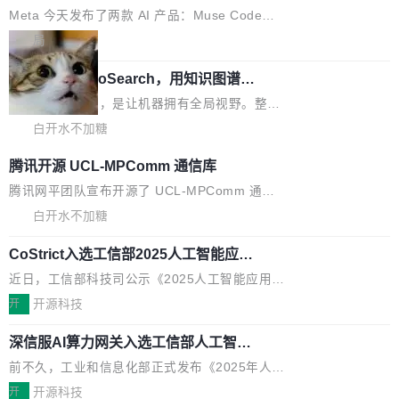
e” 和 Muse Spark 1.2 模型
mmit 之间的空隙里丢失了。 DeltaDB 要做的就
金额高达158.3亿美元，这一单项投入已经逼近
Meta 今天发布了两款 AI 产品：Muse Code，
是把这段空隙补上。 回退到任何一次编辑：Delt
微软同期总资本开支的四成。 与亚马逊、Alpha
一个在终端里运行的编程 agent；Muse Spark
局
aDB 捕获 commit 之间的每一次操作，...
bet、微软以及 Meta 等传统科技巨头相比，Spa
1.2，驱动这个 agent 的新模型。一句话概括：
ceXAI的资金消耗速度尤为引人瞩目。然而，支
美团开源 LoHoSearch，用知识图谱校
你可以用 curl -fsSL https://dev.meta.ai/install.
准 AI 能力认知
撑庞大支出的资金来源却呈现出截然不同的面
sh | bash 安装一个能在大项目里自动规划、写
机器出题的前提，是让机器拥有全局视野。整个
貌。数据显示，微软和 Meta 主要依托充沛的经
代码、验证结果的 AI 终端工具。 据介绍，Muse
构建流程可以分为四个环节：建图 → 控制难度
白开水不加糖
营现金流来覆盖资本开支，其资本支出覆盖率分
Code 是 Meta 的编程 agent 产品。它和市场上
→ 质量把关 → 数据概览。
别达到155% 和106%;而SpaceXAI的经营现金
腾讯开源 UCL-MPComm 通信库
已有的终端编程 agent 在设计理念上有几个明显
流仅能覆盖资本开支的12...
的差异点。 异步后台 agent：Muse Code 有一
腾讯网平团队宣布开源了 UCL-MPComm 通信
个主 agent 循环，外加一组后台 agent。这些后
库，并将作为transport接入Mooncake TENT。
白开水不加糖
台 agent...
该通信库针对AI Memory池化场景的数据传输需
CoStrict入选工信部2025人工智能应用
求进行了深度优化，能够实现数据中心内大规模
典型案例
计算节点间多种内存类型的高性能通信。 UCL-
近日，工信部科技司公示《2025人工智能应用典
MPComm将作为一种传输引擎接入Mooncake T
型案例入选名单》，深信服“面向企业研发场景的
开
开源科技
ENT，实现零拷贝传输性能提升30%、非零拷贝
开源 AI 编程平台 CoStrict 应用”凭借卓越的技术
传输性能最高提升5倍。UCL-MPComm底层基
深信服AI算力网关入选工信部人工智能
创新与落地成效成功入选。 全链路私有化部署，
应用典型案例！
于自研UCL-Engine通信引擎，后续腾讯网平将
助力企业AI研发安全落地 当前，越来越多企业已
前不久，工业和信息化部正式发布《2025年人工
持续开源更多基于UCL-Engine的高性能通信组
经开始引入 AI Coding 工具，通过调用公有云模
智能应用典型案例名单》，集中展示人工智能在
开
开源科技