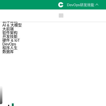
DevOps研发效能
综合
开源资讯
软件资讯
AI & 大模型
大前端
软件架构
开发技能
硬件 & IoT
DevOps
程序人生
数据库
1