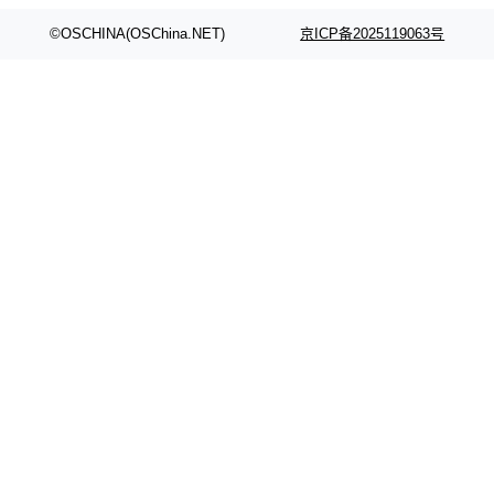
代码检索手段（如关键词匹配、目录遍历）仅能
在语法层面完成文本定位，难以触及代码的语义
©OSCHINA(OSChina.NET)
京ICP备2025119063号
内涵与结构关联，导致开发者使用代码智能体在
理解大规模代码仓时面临显著"代码仓理解"瓶
颈。 代码仓深度理解服务（以下简称" CodeBas
e深度理解服务"）是华为云码道（CodeA...