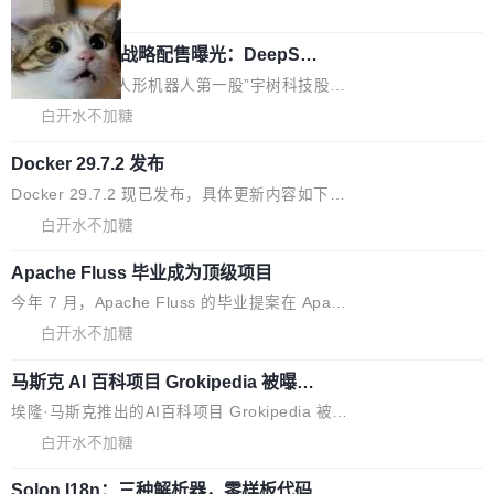
5% RHAE Best@1，超过了 ARC 报告的人类专
覆盖 rust-lang/rust 单一仓库的代码贡献。这不
局
家基线 95.4%。 不是又一个 coding agent 包装
是项目级别的官方立场，目前由五个团队采纳，
宇树科技 IPO 战略配售曝光：DeepSe
器 Prime Agent 的架构和市面上大多数 coding
但它可能是主流开源项目中关于 AI 辅助贡献最
ek 获配 93.3 万股，锁定 36 个月
agent 有本质区别。大多数 agent harness 的设
细致的一份规则。 政策的核心只有一句话：LLM
8月6日晚间，“人形机器人第一股”宇树科技股份
计是基于早期模型的能力—...
可以用来分析、提炼、审阅、建议，但不能用来
有限公司披露IPO发行价格及战略配售结果，杭
白开水不加糖
创作。 具体来说，LLM 生成的代码可以提交，
州深度求索人工智能基础技术研究有限公司（De
但必须满足五个条件：预先安排、非关键、高质
Docker 29.7.2 发布
epSeek）获配93.3399万股，按150.8元/股发行
量、充分测试、充分审查，并且必须披露。LLM
价格计算，认购金额约1.41亿元，股份锁定期为
Docker 29.7.2 现已发布，具体更新内容如下：
不得生成涉及安全性的关键变更，除非作者本身
36个月。 公告显示，本次宇树科技战略配售对
Bug fixes and enhancements 修复多次传递同
白开水不加糖
就是领域专家。即使如此，政策也"强烈不建
象主要包括长期投资机构、与公司业务具有战略
一环境变量时，docker service create和docker
议"这么做。 对于不披露的情况，审核者可以直
合作关系或长期合作愿景的大型企业、科创板保
Apache Fluss 毕业成为顶级项目
service update会发生 panic 的问题。docker/cl
接关闭 PR，无需解释。 政策作者 Jynn Ne...
荐人跟投子公司，以及公司高级管理人员和核心
i#7145 修复了 Docker Engine 29.7.0 中引入的
今年 7 月，Apache Fluss 的毕业提案在 Apach
员工参与设立的专项资产管理计划。其中，Dee
一个回归问题，该问题导致拉取镜像时会拒绝包
e 孵化器项目管理委员会（IPMC）投票中获得
白开水不加糖
pSeek作为与宇树科技具备战略合作关系的企
含绝对 hardlink 目标的镜像（此类镜像由某些镜
全票通过，随后获 Apache 软件基金会董事会批
业，获配股份数量占本次发行数量的2.31%。 除
像构建工具生成）。moby/moby#53305 修复了
马斯克 AI 百科项目 Grokipedia 被曝数
准。今天，Apache 软件基金会正式宣布 Apach
DeepSeek外，腾讯旗下上海启善投资有限公司
月未更新
Docker Engine 29.7.0 中引入的一个回归问
e Fluss 孵化毕业，成为 Apache 顶级项目（TL
埃隆·马斯克推出的AI百科项目 Grokipedia 被曝
获配9...
题，该问题可能导致在旧版 Linux 内核...
P）！这一里程碑不仅标志着 Fluss 迈入新的发
长期停止内容更新，未能实现其作为“AI版维基百
白开水不加糖
展阶段，也将进一步推动流式存储、实时湖仓与
科”替代品的目标。 据 Lawfare 最新调查，自今
AI 数据基础加速融合，为实时数据基础设施的发
Solon I18n：三种解析器，零样板代码
年4月以来，Grokipedia 页面更新功能基本停