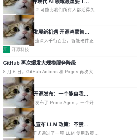
业化营销服务的需求从未如此迫切。 但市场扩容
xAI 前工程师评现代 AI 领域最重要 Top
n 这条推文引发了广泛讨论。他不是在说风凉
巧机身有效提升市面主流标准A...
3 开源项目
的同时,服务商的竞争逻辑正在改变。2026年Top
话，他是说出了一个圈内人尽皆知但很少公开捅
Flash Attention 2 可能比我们所有人都活得久。
Agency年度合辑的观察指出,“产品”这个离消费
破的事实。 Jordan 随后补充了一句软化声明：
这句话不是来自某个技术博客，而是出自 Hieu
局
者最近的载体,在整个品牌营销层面的权重显著变
「我不认为这些会议上大部分论文都在过度宣传
Pham 的一条推文。Hieu Pham 是谁？他是 xAI
高了。全域营销服务商的竞争正在从规模转向深
或造假。问题是，作为读者，如果你筛选出那些
共商智能硬件发展新机遇 开源鸿蒙智能
的早期工程师之一，在 Grok 训练基础设施团队
度,案例厚度、全域覆盖、多线协同...
硬件开发者日杭州站即将举行
看起来最令人兴奋的论文，那它们大部分都是过
工作过。近日他在 X 上发了一条帖子，列出了他
随着万物智联加速深入千行百业，智能硬件正从
度宣传的。」 这才是真正的痛点。不是所有论文
认为现代 AI 领域最重要的三个开源项目。 第一
单点设备迈向智能化、网联化、协同化发展。作
开
开源科技
都有问题，是最吸引眼球的那批论文最有问题。
个名字毫无悬念：Flash Attention 2。 Hieu 的
为面向全场景、跨终端的分布式操作系统，开源
他引用的帖子来自 Mathew Shen，一位 ICLR 2
理由很具体。FA 系列不需要解释，但 FA2 是他
GitHub 再次爆发大规模服务降级
鸿蒙通过统一技术底座和分布式能力，为不同类
026 的读者：「看了篇 ...
认为最重要的一个——复杂度恰到好处，刚好能
型智能设备的开发、连接与互联提供关键支撑，
8 月 6 日，GitHub Actions 和 Pages 再次大规
驱动你去学 CuTe，但还没被那些"邪恶的" Hopp
也为产业链企业探索产品创新与商业增长打开新
模服务降级，Actions 完全不可用超过 5 小时，
局
er++ 优化所淹没，足够容易修改和适配。 更关
的空间。 8月14日，开源鸿蒙智能硬件开发者日
webhook 停发，连自托管 runner 也因调度层故
键的是 FA2 的持久性...
（OHDD：OpenHarmony Hardware Develope
Prime Agent 开源发布：一个能自我改
障无法工作。Pages、Copilot code review、C
进的编程 Agent，ARC-AGI 3 超越人类
r Day）将在杭州启航。活动面向智能硬件产业
opilot coding agent 全部受影响。从检测到完全
Prime Intellect 发布了 Prime Agent，一个开源
专家基线
链企业和开发者，邀请行业专家与资深技术顾
恢复，大约 12 小时。 这是 2026 年 8 月的第六
的编程 Agent Harness，核心设计围绕两个抽
局
问，围绕开源鸿蒙技术能力、设备适配、芯片适
起事故，其中四起与 AI/Copilot 服务相关。 Git
象：Recursive Language Model（RLM）和 C
配、功耗与稳定性调优、兼容性测评及统一互联
Rust 项目团队宣布 LLM 政策：不禁
Hub 员工 kdaigle 在 HN 讨论中贴出了一组数
ontinual Harness。在 ARC-AGI 3 基准测试
等内容展开系统讲解和实战交流，帮助企业进一
止，但你要承认哪些代码不是你写的
据：2025 年全年 10 亿次 commit。现在，每周
上，Prime Agent + Opus 5 的组合达到了 95.
Rust 语言项目正式通过了一项 LLM 使用政策，
步了解开源鸿蒙在智能...
2.75 亿次，全年预计 140 亿次。GitHub...