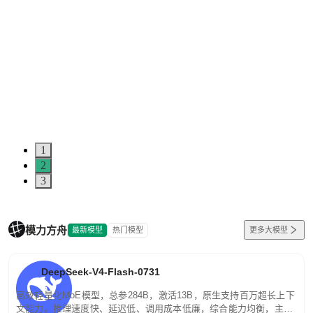
1
2
3
模力方舟
最新模型
热门模型
更多大模型
DeepSeek-V4-Flash-0731
高效轻量化MoE模型，总参284B，激活13B，原生支持百万超长上下
文能力。推理速度快、延迟低、调用成本低廉，综合能力均衡，主打