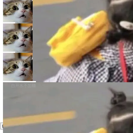
年。FFmpeg 社区最终选择用一个大版本的名
列表的数据匹配 —— 一项常规的数据处理任
没有拐弯抹角。他说中国正在赢得 AI 竞赛，而
字，留下了这份纪念。 雷霄骅曾是中国传媒大学
务，最终却产生了 180 万美元的账单，实际支出
当 AI agent 把源码变成了最好的扩展系
且按目前的速度，中国 AI 工具预计在今年底或
数字电视技术方向的博士生，长期从事视频、音
统，开发者工具必须开源
超出原定预算 860%。 更令人意外的是，该项目
2027 年就能追上美国前沿实验室的水平。 Dela
五年前，David Crawshaw 问过很多软件工程师
频技...
最终并未成功落地，而高额算力消耗持续运行长
ngue 把原因归结为一件事：开放协作。中国的
一个问题：你写过什么给自己用的程序？答案几
局
达 5 个月，公司直到财务对账时才察觉异常。这
AI 开发者在一个共享和协作的生态里加速迭代，
乎都是没有。工程师们整天用别人写的程序写程
意味着一个无人看管的 AI 程序，在近半年时间
而美国模型厂商在"闭门造车"。他的原话是 "buil
DeepSeek Harness 宣布内测邀请，全
序给别人用。偶尔有人自己写个博客系统、智能
里日夜不停地"烧钱"。 复盘显示，...
网最大规模开源 Agent 路演现场诞生
ding in silos"——各自为战，互不通气。 这个判
家居控制、家庭实验室，都算稀奇事。 Crawsh
一条内测招募帖，发出去的时候大概没人想到它
断从他嘴里说出来分量不同。Hugging Face 是
aw 是 Shelley 的作者，一个开源 AI coding age
会变成一场开源 Agent 生态的路演。 8月1日，
局
全球最大的开源 AI 平台，上面跑着上百万个模
nt。他最近在博客上写了一篇文章，核心论点很
DeepSeek Harness 团队负责人崔添翼（tiany
型。谁在开源赛道上领先，...
简单：开发者工具必须开源。 理由不是传统的自
商汤 SenseNova U1.5-Lite-Preview
i）在 X 上发帖： 「如果你是 Agent Harness 相
开源
由软件情怀，而是一个跟 AI agent 直接相关的
关开源项目的开发者，希望参加 DeepSeek Har
商汤科技宣布面向社区开源轻量级统一多模态模
技术判断。 两行 prompt 就能个性化任何软件 C
ness 的内测，可以回复或私信联系我。请附上
型的预览版本 SenseNova U1.5-Lite-Preview。
白开水不加糖
rawshaw 给出了两个 prompt。 第一个： "下载
GitHub id 以及开源代表作。」 DeepSeek 曾在
公告称，SenseNova U1.5-Lite-Preview并非简
某个软件的源码，在本地构建。修改 agent ...
官方招聘信息中写过一条简洁有力的公式：Mod
单的模型规模升级，而是基于 SenseNova U1
el + Harness = Agent。模型负责理解和推理，
的一次系统性迭代，不仅在同一架构中贯通视觉
Harness 负责把能力落到真实环境中——调用工
理解、推理、生成与编辑，还仅以 8B-MoT 的轻
具、读写文件、管理上下文、处理错误、完成闭
量大小，将能力推进到4K、更精细的真实质感、
环。崔添翼招人的标...
更复杂的视觉控制和可持续迭代编辑。 相比 U