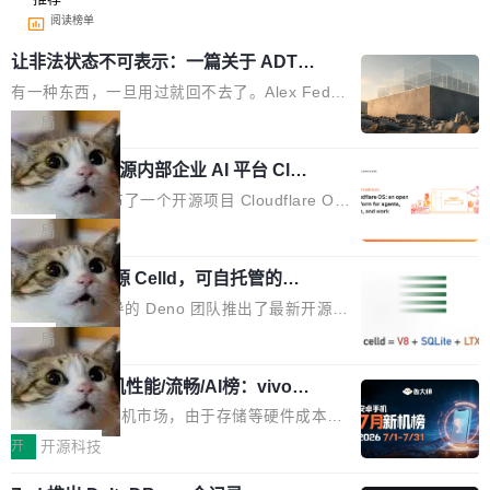
阅读榜单
让非法状态不可表示：一篇关于 ADT
的帖子在 Reddit 火了
有一种东西，一旦用过就回不去了。Alex Fedos
eev 管它叫"软件设计的基石"。 他说的东西不新
局
鲜——代数数据类型（ADT），尤其是和类型
Cloudflare 开源内部企业 AI 平台 Clou
（sum type）。但他说清楚了一件事：这不是类
dflare OS
型系统的学术体操，是日常编码的思维方式。 文
Cloudflare 发布了一个开源项目 Cloudflare O
章从一个简单的例子切入。一个网站的深色主题
S。如果你只看官方博客，你会觉得这是又一
局
设置，如果用布尔值 + 可空字段来表示——bool
个"AI 知识库 + 聊天机器人"——每个大厂都在
ean 表示是否可切换，nullable 的默认模式、浅
Deno 团队开源 Celld，可自托管的分
做，没什么新鲜的。 但 Kenton Varda 在 Twitte
布式 Durable Objects
色方案、深色方案——会产生大量无意义的组
r 上把事情说清楚了： 今天我们发布了 Cloudfla
Ryan Dahl 领导的 Deno 团队推出了最新开源项
合。方案缺了、配置冲突了、全 null 了。要知道
re OS，一个带连接器的聊天机器人，跟其他所
目 Celld，一个能在自己机器上运行 Cloudflare
局
哪些组合有效，作者说，你得靠"文档、校验、或
有科技公司做的一样。只不过，实际上它不一
Workers 和 Durable Objects 的守护进程。 设
者部落知识"。 换个写法。Rust 的 enum，两个
样。这是 Sandstorm.io 的重制版，我十年前的
鲁大师7月新机性能/流畅/AI榜：vivo夺
计思路很直接：每个对象是一个独立的 SQLite
变体：Switchable...
性能、流畅双第一，三星Galaxy Z系列
那个创业公司。不同的是，这次它构建在 Cloudf
数据库，按名称寻址，复制到你自己的 S3 兼容
2026年7月的手机市场，由于存储等硬件成本暴
新折叠缺席
lare Workers 上——我花了九年时间搭建的平台
存储库里。节点之间只通过这个存储库协调——
增，手机厂商的日子也不好过啊，新机速度明显
开
开源科技
——并且深度集成了 AI。这基本上是我十年秘密
没有控制平面，没有共识协议。每个对象自带一
放缓，因此硝烟味淡了许多。新机参数规格除开
计划的顶峰。 十年前，Ken...