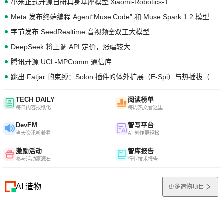
小米正式开源自研具身基座模型 Xiaomi-Robotics-1
Meta 发布终端编程 Agent“Muse Code” 和 Muse Spark 1.2 模型
字节发布 SeedRealtime 音视频全双工大模型
DeepSeek 将上调 API 定价，涨幅较大
腾讯开源 UCL-MPComm 通信库
跳出 Fatjar 的束缚：Solon 插件的体外扩展（E-Spi）与热插拔（H-Spi）
TECH DAILY
阅读榜单
每日内容报纸化
每周热文看这里
DevFM
智写平台
当天资讯听着看
AI 创作更轻松
激励活动
智库报告
参与活动赢源石
行业技术报告
AI 造物
更多造物项目