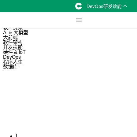
DevOps研发效能
综合
开源资讯
软件资讯
AI & 大模型
大前端
软件架构
开发技能
硬件 & IoT
DevOps
程序人生
数据库
1