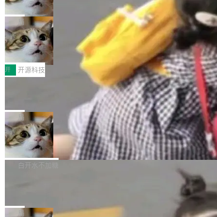
诉讼，称“Apple is getting this wron
（<a href="https://bugzilla.mozilla.org/show_
orkers 跑了十年 Isolate。用 CEO Matthew Pri
上个月，苹果一纸诉状把 OpenAI 告上法庭，指
g”
bug.cgi?id=204...
nce 的话说：「我们一生都在用 Isolate 运行代
控其挖角苹果前员工并窃取商业秘密。苹果的诉
局
码，而 AI Agent 不需要容器，它们需要的是 Iso
状把 OpenAI 描述成一个系统性地从前东家挖
late。」 容器为什么不合适 容器的问题在于启动
HUAWEI MatePad Edge上架WorkBu
人、套取机密信息的对手。 OpenAI 没发律师
ddy鸿蒙PC版，说话就能干活的AI办公
和销毁都太重了。一个 Agent 要执行的任务可能
函，也没选择庭外沉默。它在官网贴了一篇博
全能AI工作台WorkBuddy鸿蒙PC版上架HUAWE
搭子
只需要几毫秒的 CPU 时间，但容器从冷启动到
文，标题只有六个字：Apple is getting this wro
I MatePad Edge应用市场，直接下载即可使
开
开源科技
就绪要花数秒。如果未来有十...
ng。 然后，它把邮件往来和 iMessage 聊天记
用，与鸿蒙电脑上的体验一致。值得一提的是，
FFmpeg 9.0 发布：代号“Lei”，以此纪
录全贴了出来。 他发错人了 苹果外部律师 Gabr
这是目前市面上唯一支持平板接入WorkBuddy P
念中国开发者雷霄骅
iel Gross 来自 Weil 律所，2 月 23 日下午 5:53
C版的产品，搭载“人机双写”重磅功能——你写
全球知名开源多媒体框架 FFmpeg 今天正式发
给 OpenAI 总法律顾问 Che Chang 发了封邮
你的，AI写AI的，同屏协作互不干扰。一句话让
布了 9.0 版本。这个版本除了带来新一代音视频
局
件，附了一封长信，要求 OpenAI 配合调查前苹
AI帮你干活，现在开启全新体验！ 温馨提示：
处理能力和硬件加速支持之外，还有一个特殊之
果员工带走机密信...
亚马逊成本失控：AI 写代码烧掉 1215
体验WorkBuddy鸿蒙PC版前，请将 HUAWEI M
处：FFmpeg 9.0 的代号是“Lei”。 这个名字，
万元，超预算 860%
atePad Edge 升级至 HarmonyOS 6.1.0.135S
来自中国开发者雷霄骅（Lei Xiaohua）。 对于
外媒近日曝光了亚马逊的多份内部报告显示，AI
P9 patch03及以上版本。 *升级路径：设置 > 搜
很多中国音视频开发者而言，这个名字并不陌
导致公司在多个项目上超支。《金融时报》报道
白开水不加糖
索“软件更新” > 检查更新，即可搜索新版本，下
生。十年前，他通过大量中文技术文章、源码分
称，仅一个项目的成本超支就高达 180 万美元
载安装完成升级即可。 没有...
析和开源示例，让一代开发者第一次真正理解 F
Hugging Face CEO 发声：中国正在开
（约合人民币 1215 万元）。 具体来说，一名工
源模型上碾压我们
Fmpeg，也成为很多人进入音视频开发领域的
程师借助 Anthropic 旗下 Claude Sonnet 模型
"他们正在开源模型上碾压我们。" Hugging Fac
“启蒙老师”。 而今年，恰好是雷霄骅离世十周
编写程序，目标是完成电商平台作者信息与商品
e CEO Clément Delangue 在 CNBC 的采访里
局