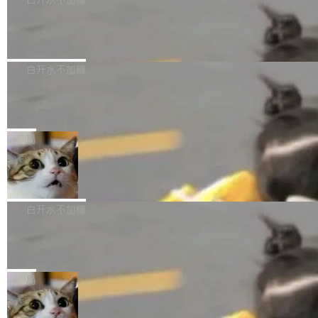
成本降低 30%，精度不变。 FP8 省的不仅是显
先理解你的语境和意图，再把准确的文字直接给
s： 实现了URL.Parse()便捷功能 对浏览器内部
存 KV cache 是推理时最吃显...
到你。从“逐字转写、单点优化”演进为“理解语
PostgreSQL 18/19 新特性深度解读
函数添加了多项边界检查，以避免潜在的越界访
境、兼容场景、一键直出”。 Hy ASR 3.0 previe
问、下溢和溢出。（DiD） 修复了加载和解析内
演讲者分享了一个有趣的实践：面对 PG 18 已
w 不要求标准普通话，方言识别覆盖粤语、吴语
容提供的字体时出现的几个问题 为避免音频加
发布的 Release Notes，他利用 AI 工具（如 Co
白开水不加糖
等 10 大方言片区和 20 余个二级小片区。在开
载、处理和播放过程中可能出现的一系列错误，
pilot）对数千条 commit 日志进行自动分析，先
源评测集中，Hy ASR 3.0 preview 在多语种的
对音频采样频率设定了下限 采样率低于 8kHz
慕尼黑市政府为全职开源项目维护者提
让模型总结出三十余条潜在特性，再逐条要求生
WER（...
供资助
（通常被认为是 "telephone"/"walkie-talkie" 音
成详细解释和代码校验，最终筛选出对用户体感
"在过去大约 10 年的大部分时间里，libexpat 的
质的最低采样率）的音频格式将被拒绝 修复了 C
最强的若干项。对于尚未正式发版的 PG 19，则
维护工作一直与我的日常工作、家务、社交生活
局
SS 圆角虚线样式中可能存在的问题 如果表单中
通过拉取过去一年内（从 PG 18 Beta1 时间点
和休闲娱乐竞争时间。" 这是 libexpat 维护者 S
的图像元素不在同一个子树中，则它们将不再关
至今）的所有 commit，同样交由 AI 分析提炼。
Firefox 153.0.3 发布
ebastian Pipping 写在博客里的话。8 月 4 日，
联 加...
经过人工复核，准确度令人满意。这一方法也为
他宣布了一个新消息：从 2026 年 8 月 1 日起，
Firefox 153.0.3 现已发布，具体更新内容如
社区爱好者提供了高效跟踪新版本的思路。
他可以全职维护 libexpat 了，最长 6 个月。发
下： New Smart Window 包含多项增强功能：
白开水不加糖
工资的是慕尼黑市政府。 libexpat 是一个 C99
<ul> <li>现在建议列表会显示更多结果，方便用
编写的流式 XML 解析器，MIT 许可证。和 libx
Cloudflare Computer 开源：你的 Age
户查找历史记录和切换到已打开的标签页。（<a
nt 需要一台电脑，而不是一个容器
ml2 一样，它是世界上使用最广泛的 XML 解析
href="https://bugzilla.mozilla.org/show_bug.c
Cloudflare 开源了名为 @cloudflare/computer
库之一。你的操作系统、浏览器、无数的基础设
gi?id=2019042">Bug&nbsp;2019042</a>）</l
的 npm 包。项目的核心论点是：容器不适合 Ag
局
施软件，很可能都在用它。而过去十年，维护它
i> <li>现在，助手可以直接使用 Exa 的网络搜索
ent 计算。真正适合的，是 Isolate。 Cloudflare
的人一直在用业余...
结果回答问题，而无需将问题转交给搜索引擎。
OpenAI 公开邮件和聊天记录回应苹果
工程师在这件事上没什么可谦虚的——他们用 W