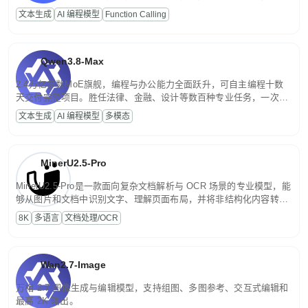
高并发、轻量化任务，适合日常对话、内容创作、基础 RAG、批量
文本生成
AI 编程模型
Function Calling
文案处理等普惠刚需场景。
Qwen3.8-Max
2.4万亿参数MoE旗舰，编程与办公能力全面跃升，可自主编程十数
天交付完整项目。胜任法律、金融、设计等数百种专业任务，一次对
话端到端交付生产级成果。原生视觉理解贯穿规划、执行与验证全流
文本生成
AI 编程模型
多模态
程，支持超长文档与长视频的深度语义解析。长程任务中自主规划与
闭环迭代，持续进化。
MinerU2.5-Pro
MinerU2.5-Pro是一款面向复杂文档解析与 OCR 场景的专业模型，能
够从图片和文档中识别文字、理解页面布局，并将非结构化内容转换
为便于存储、检索和二次处理的结构化结果。
8K
多语言
文档处理/OCR
Wan2.7-Image
万相 2.7 图像生成与编辑模型，支持组图、多图参考、交互式编辑和
最高 2K 输出。