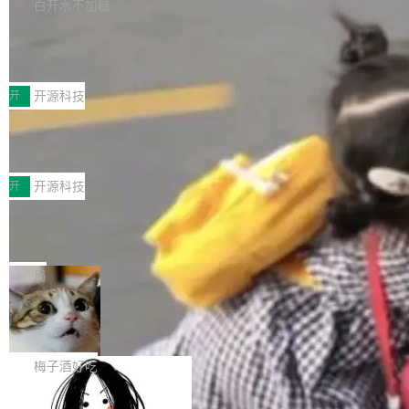
库，并将作为transport接入Mooncake TENT。
白开水不加糖
台 agent...
该通信库针对AI Memory池化场景的数据传输需
CoStrict入选工信部2025人工智能应用
求进行了深度优化，能够实现数据中心内大规模
典型案例
计算节点间多种内存类型的高性能通信。 UCL-
近日，工信部科技司公示《2025人工智能应用典
MPComm将作为一种传输引擎接入Mooncake T
型案例入选名单》，深信服“面向企业研发场景的
开
开源科技
ENT，实现零拷贝传输性能提升30%、非零拷贝
开源 AI 编程平台 CoStrict 应用”凭借卓越的技术
传输性能最高提升5倍。UCL-MPComm底层基
深信服AI算力网关入选工信部人工智能
创新与落地成效成功入选。 全链路私有化部署，
应用典型案例！
于自研UCL-Engine通信引擎，后续腾讯网平将
助力企业AI研发安全落地 当前，越来越多企业已
前不久，工业和信息化部正式发布《2025年人工
持续开源更多基于UCL-Engine的高性能通信组
经开始引入 AI Coding 工具，通过调用公有云模
智能应用典型案例名单》，集中展示人工智能在
开
开源科技
件。 腾讯网平团队在UCL-MPComm中实现了一
型或企业内部部署模型提升研发效率。但随着 AI
各领域的应用成果，覆盖技术底座、行业赋能、
个独立于业务线程的全局通信引擎（Engine），
Coding 从个人辅助工具逐步走向团队级、组织
Jeff Dean 离开 Google：一个时代的结
产品应用、支撑保障、专题等五大方向。深信服
并实...
束，一个实验室的开始
级应用，企业在规模化落地过程中，对安全性、
AI算力网关（AI创新平台）成功入选！ 随着各行
Google 员工编号 20。MapReduce 作者之一。
可控性和代码质量提出了更高要求。 首先是数据
各业的Agent走向规模化建设，算力构成形态逐
Bigtable 作者之一。TensorFlow 的作者之一。
局
安全与合规要求。对于大多数普通研发场景，公
渐丰富，用户关注的重点也在发生变化：不只是
Gemini 的架构师。Google 首席科学家。 Jeff D
有云模型能够满足快速试用和效率提升的需求。
让AI用起来，还要进一步看清混合算力时代下，
🔥 SolonCode v2026.8.4 发布：界面
ean 在 Google 工作了 27 年后，宣布离职。 他
但对于金融、能源、医疗等对数据安全要求较...
字体可调、22 种语言、记忆搜索增强
Token花在哪里、算力是否被充分利用，以及持
不是一个人走。一同离开的还有 Sanjay Ghema
打开终端就能上岗的全中文编码智能体，这一轮
续增长的AI成本该如何优化。 深信服AI算力网关
wat（Google 员工编号 23，Jeff Dean 二十多
把「看得清、用母语、记得住」三件事一次补
梅子酒好吃
正是围绕这些实际问题，从Token治理和成本治
年的编程搭档，MapReduce 和 Bigtable 的共同
齐。 SolonCode 是什么 SolonCode 是杭州无
理两个方面，让用户的每一份算力都看得清、管
作者）、Quoc Le（Google 大脑核心成员，Se
让“代码语义理解”深度释放AI Coding
耳科技研发的企业级终端编码智能体——一位全