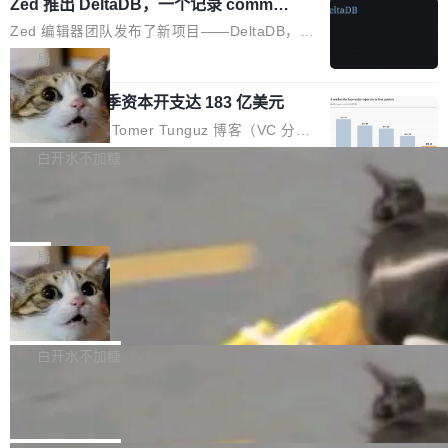
个小型数据库，应用天然按分片构建，单个数据
Zed 推出 DeltaDB，一个记录 commit
高价的三星折叠（三星Galaxy Z Fold8 Ultra / Z
之间所有操作的版本控制系统
库的竞争和爆炸半径问题在设计层面就被消除
Fold8 / Z Flip8）外，其余要么是中低端机器，
Zed 编辑器团队发布了新项目——DeltaDB，一
了。 闲置的 cell 会休眠到几乎不占资源。当 cel
例如iQOO Z11i、REDMI Note 17、REDMI No
个在 git commit 之间记录每一次编辑操作的版
局
l 迁移或唤醒时，新宿主从 S3 恢复 SQLite 数据
te 17 Pro、OPPO K15，要么是vivo X300 E这
本控制系统。目前处于 Early Access 阶段。 De
库继续执行。存储库是持久化的唯一真相...
样的次旗舰。 Galaxy Z Fold8 Ultra / Z Fold8 /
SpaceXAI 单季资本开支达 183 亿美元
ltaDB 的核心思路直接写在 landing page 最显
Z Flip8三款折叠屏新机均在7月22日发布，且全
眼的位置：「Software is made between com
根据风险投资人Tomer Tunguz 博客（VC 分
部搭载骁龙8 Elite Gen5 for Galaxy，它们本该
mits」——软件是在 commit 之间写出来的。git
析）披露的最新分析与第二季度业绩报告，Spac
白开水不加糖
是7月性...
只记录了你提交的最终状态，但真正的工作过程
eXAI在上个季度的总资本支出飙升至183.7亿美
——打字、删改、试错、agent 对话——都在 co
Meta 发布终端编程 Agent“Muse Cod
元。其中，绝大部分资金被直接用于 AI 领域，
e” 和 Muse Spark 1.2 模型
mmit 之间的空隙里丢失了。 DeltaDB 要做的就
金额高达158.3亿美元，这一单项投入已经逼近
Meta 今天发布了两款 AI 产品：Muse Code，
是把这段空隙补上。 回退到任何一次编辑：Delt
微软同期总资本开支的四成。 与亚马逊、Alpha
一个在终端里运行的编程 agent；Muse Spark
局
aDB 捕获 commit 之间的每一次操作，...
bet、微软以及 Meta 等传统科技巨头相比，Spa
1.2，驱动这个 agent 的新模型。一句话概括：
ceXAI的资金消耗速度尤为引人瞩目。然而，支
美团开源 LoHoSearch，用知识图谱校
你可以用 curl -fsSL https://dev.meta.ai/install.
准 AI 能力认知
撑庞大支出的资金来源却呈现出截然不同的面
sh | bash 安装一个能在大项目里自动规划、写
机器出题的前提，是让机器拥有全局视野。整个
貌。数据显示，微软和 Meta 主要依托充沛的经
代码、验证结果的 AI 终端工具。 据介绍，Muse
构建流程可以分为四个环节：建图 → 控制难度
白开水不加糖
营现金流来覆盖资本开支，其资本支出覆盖率分
Code 是 Meta 的编程 agent 产品。它和市场上
→ 质量把关 → 数据概览。
别达到155% 和106%;而SpaceXAI的经营现金
腾讯开源 UCL-MPComm 通信库
已有的终端编程 agent 在设计理念上有几个明显
流仅能覆盖资本开支的12...
的差异点。 异步后台 agent：Muse Code 有一
腾讯网平团队宣布开源了 UCL-MPComm 通信
个主 agent 循环，外加一组后台 agent。这些后