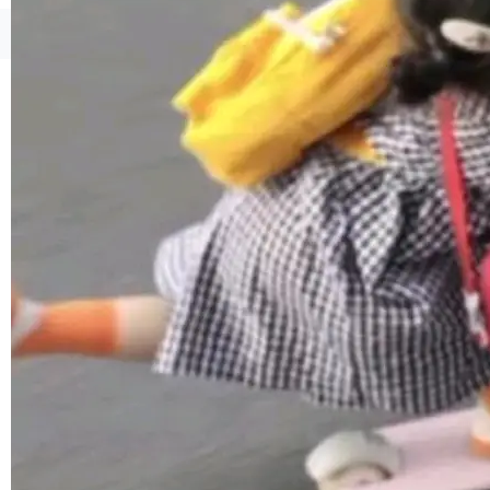
1，U1.5-Lite-Preview 在以下方向上带来了显著
提升： 原生支持4K图像生成； 更精细的局部纹
©OSCHINA(OSChina.NET)
京ICP备2025119063号
理、细节与真实世界质感； 更准确的中英文文字
生成与复杂版式组织； 更稳定的图...