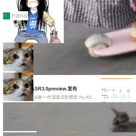
得住、用得稳、省得下、更安全！ 一、从现在开
价值潜能：华为云码道（CodeArts）
q2Seq 和 DocAI 的共同发明人）以及 Oriol Vin
中文驱动的数字员工，自主理解需求、规划步
一、代码仓深度理解技术的作用与价值 在软件工
始，Token使用一目...
代码仓技术解析
yals（Gemini 联合负责人，AlphaSta...
骤、编写代码。不挑模型、不挑平台，curl 一行
程实践中，代码仓是企业核心知识资产的主要载
开
开源科技
装完即用。 开源地址：Gitee · GitCode · GitHu
体。企业级代码仓库通常包含数十万乃至数百万
b 安装 支持 Java 8+（8~26）、macOS / Linu
一条“删库”命令跑 17 小时，算法工程
个文件，其规模远超单次模型调用可承载的上下
师删光 89TB 数据只为干私活
x / Windows / Harmony PC。 # macOS / Linu
文窗口。随着项目规模的持续扩张与代码历史的
最高人民检察院8月4日公布了一起案件：北京一
x / Harmony PC curl -fsSL https://solon.noea
不断累积，代码仓中的模块关系、接口契约、业
名90后算法工程师王某，为了给自己接的私活腾
局
r.org/solon...
务逻辑等关键信息往往分散于数十乃至数百个文
服务器空间，删光了公司AI游戏部门的全部核心
件之中，形成高度复杂的知识关联网络。传统的
Cloudflare 分享推理优化实践：KV ca
数据。 王某2024年1月入职东城区某科技公司AI
che 量化 + 权重压缩，吞吐量提升 4
代码检索手段（如关键词匹配、目录遍历）仅能
短剧部门，有互联网大厂背景。在公司内部架构
Kimi 和 GLM 是当前最强的大模型系列之一，但
1%，成本降 30%
在语法层面完成文本定位，难以触及代码的语义
调整期间，部门三次通知全员将数据从A集群迁
它们有一个共同的问题：太吃显存了。月之暗面
局
内涵与结构关联，导致开发者使用代码智能体在
移到B集群，王某都回复了"收到"。 他没有迁移
的 Kimi K 系列和智谱的 GLM 都是长上下文、M
理解大规模代码仓时面临显著"代码仓理解"瓶
腾讯混元 Hy ASR3.0preview 发布
数据。2024年9月3日下午4点，他使用此前登录
oE 架构的大模型，好用到让人上瘾，但 GPU 显
颈。 代码仓深度理解服务（以下简称" CodeBas
的账号密码进入A集群，输入了一条被程序员圈
存永远不够用。 Cloudflare 的 Workers AI 团队
腾讯混元正式推出新一代语音识别模型 Hy ASR
e深度理解服务"）是华为云码道（CodeA...
称为"删库跑路"的命令——最高管理员权限、无
一直在跑这些模型的推理。他们在官方博客上发
3.0preview。基于最新一代大语言模型 Hy3 的
白开水不加糖
需确认、强制递归删除。17个小时后，运维人员
了一篇技术文章，详细拆解了三种让大模型在 G
语言理解能力，以及融合了高精度语音识别与深
发现异常并中止进程时，89TB数据已经没了。
Pale Moon 34.3.2 发布，苍月浏览器
PU 上跑得更省、更快的技术手段——KV cache
度语义理解能力，实现了语音识别能力的全面升
删掉的是AI游戏部门的全部开发文件，包括公司
量化、模型权重压缩、以及共享 KV cache 的完
级。 根据介绍，Hy ASR3.0preview 目标在于：
Pale Moon 34.3.2 现已发布，这是一个安全更
自研的多个文生3D和...
整性保护。效果是：吞吐量提升 41%，每 token
让语音识别不再只是听清，而是真正听懂。通过
新和少量网页兼容性修复版本。 Changes/fixe
白开水不加糖