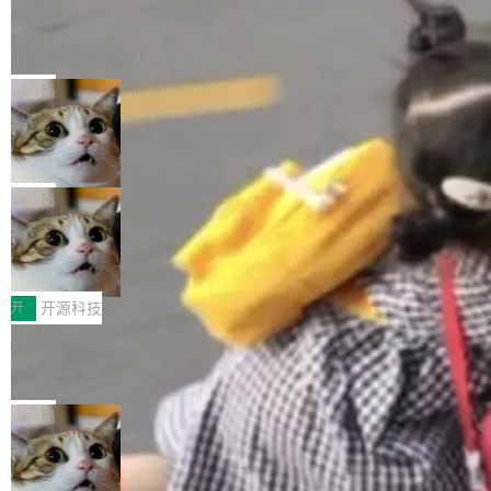
工资的是慕尼黑市政府。 libexpat 是一个 C99
<ul> <li>现在建议列表会显示更多结果，方便用
编写的流式 XML 解析器，MIT 许可证。和 libx
Cloudflare Computer 开源：你的 Age
户查找历史记录和切换到已打开的标签页。（<a
nt 需要一台电脑，而不是一个容器
ml2 一样，它是世界上使用最广泛的 XML 解析
href="https://bugzilla.mozilla.org/show_bug.c
Cloudflare 开源了名为 @cloudflare/computer
库之一。你的操作系统、浏览器、无数的基础设
gi?id=2019042">Bug&nbsp;2019042</a>）</l
的 npm 包。项目的核心论点是：容器不适合 Ag
局
施软件，很可能都在用它。而过去十年，维护它
i> <li>现在，助手可以直接使用 Exa 的网络搜索
ent 计算。真正适合的，是 Isolate。 Cloudflare
的人一直在用业余...
结果回答问题，而无需将问题转交给搜索引擎。
OpenAI 公开邮件和聊天记录回应苹果
工程师在这件事上没什么可谦虚的——他们用 W
诉讼，称“Apple is getting this wron
（<a href="https://bugzilla.mozilla.org/show_
orkers 跑了十年 Isolate。用 CEO Matthew Pri
上个月，苹果一纸诉状把 OpenAI 告上法庭，指
g”
bug.cgi?id=204...
nce 的话说：「我们一生都在用 Isolate 运行代
控其挖角苹果前员工并窃取商业秘密。苹果的诉
局
码，而 AI Agent 不需要容器，它们需要的是 Iso
状把 OpenAI 描述成一个系统性地从前东家挖
late。」 容器为什么不合适 容器的问题在于启动
HUAWEI MatePad Edge上架WorkBu
人、套取机密信息的对手。 OpenAI 没发律师
ddy鸿蒙PC版，说话就能干活的AI办公
和销毁都太重了。一个 Agent 要执行的任务可能
函，也没选择庭外沉默。它在官网贴了一篇博
全能AI工作台WorkBuddy鸿蒙PC版上架HUAWE
搭子
只需要几毫秒的 CPU 时间，但容器从冷启动到
文，标题只有六个字：Apple is getting this wro
I MatePad Edge应用市场，直接下载即可使
开
开源科技
就绪要花数秒。如果未来有十...
ng。 然后，它把邮件往来和 iMessage 聊天记
用，与鸿蒙电脑上的体验一致。值得一提的是，
录全贴了出来。 他发错人了 苹果外部律师 Gabr
FFmpeg 9.0 发布：代号“Lei”，以此纪
这是目前市面上唯一支持平板接入WorkBuddy P
念中国开发者雷霄骅
iel Gross 来自 Weil 律所，2 月 23 日下午 5:53
C版的产品，搭载“人机双写”重磅功能——你写
全球知名开源多媒体框架 FFmpeg 今天正式发
给 OpenAI 总法律顾问 Che Chang 发了封邮
你的，AI写AI的，同屏协作互不干扰。一句话让
布了 9.0 版本。这个版本除了带来新一代音视频
局
件，附了一封长信，要求 OpenAI 配合调查前苹
AI帮你干活，现在开启全新体验！ 温馨提示：
处理能力和硬件加速支持之外，还有一个特殊之
果员工带走机密信...
体验WorkBuddy鸿蒙PC版前，请将 HUAWEI M
亚马逊成本失控：AI 写代码烧掉 1215
处：FFmpeg 9.0 的代号是“Lei”。 这个名字，
万元，超预算 860%
atePad Edge 升级至 HarmonyOS 6.1.0.135S