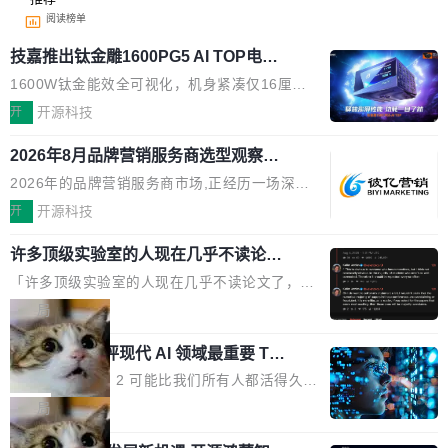
阅读榜单
技嘉推出钛金雕1600PG5 AI TOP电
源：为发烧级主机与本地AI算力打造旗
1600W钛金能效全可视化，机身紧凑仅16厘米
舰供电方案
继2026台北电脑展首度亮相后，技嘉科技近日正
开
开源科技
式发布钛金雕1600PG5 AI TOP电源。这款高端
2026年8月品牌营销服务商选型观察：
电源专为发烧级DIY主机与本地AI算力平台打
从流量思维到品牌资产思维的范式转移
造，整机长度仅16厘米，提供1600W额定功率
2026年的品牌营销服务商市场,正经历一场深刻
与80PLUS钛金能效；支持ATX 3.1与PCIe 5.1
的价值重构。全球全案品牌代理机构市场从2025
开
开源科技
规范，结合服务器级元件、完善供电线材与内置
年的83.1亿美元增长至2026年的86.6亿美元,年
实时LCD监控屏，可充分满足当下高阶PC主机
许多顶级实验室的人现在几乎不读论文
复合增长率达5.44%,预计2032年将突破120亿美
了
的严苛使用需求。 澎湃功率，紧凑机身 钛金雕1
元。数字广告与公共关系相关服务市场更是从20
「许多顶级实验室的人现在几乎不读论文了，而
600PG5 AI TOP具备强悍输出功率，同时实现
25年的8463亿美元扩张至2026年的8763亿美
且他们认为 ICLR/ICML/NeurIPS 充斥着大量过
局
机身尺寸大幅精简。整机长度仅16厘米，属于同
元。数字的背后是一个清晰的事实——品牌对专
度宣传和欺诈。」 OpenAI 研究员 Keller Jorda
功率段机身尺寸十分紧凑的1600W电源产品。小
业化营销服务的需求从未如此迫切。 但市场扩容
xAI 前工程师评现代 AI 领域最重要 Top
n 这条推文引发了广泛讨论。他不是在说风凉
巧机身有效提升市面主流标准A...
3 开源项目
的同时,服务商的竞争逻辑正在改变。2026年Top
话，他是说出了一个圈内人尽皆知但很少公开捅
Flash Attention 2 可能比我们所有人都活得久。
Agency年度合辑的观察指出,“产品”这个离消费
破的事实。 Jordan 随后补充了一句软化声明：
这句话不是来自某个技术博客，而是出自 Hieu
局
者最近的载体,在整个品牌营销层面的权重显著变
「我不认为这些会议上大部分论文都在过度宣传
Pham 的一条推文。Hieu Pham 是谁？他是 xAI
高了。全域营销服务商的竞争正在从规模转向深