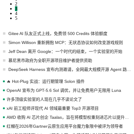
2
3
4
5
Gitee AI 队友正式上线，免费领 500 Credits 体验额度
Simon Willison 重新拥抱 MCP：无状态协议如何改变游戏规则
Jeff Dean 离开 Google：一个时代的结束，一个实验室的开始
慕尼黑市政府为全职开源项目维护者提供资助
DeepSeek Harness 宣布内测邀请，全网最大规模开源 Agent 路演现场诞生
🔥 Hot-Plug 实战：运行期管理 Solon 插件
OpenAI 宣布为 GPT-5.6 Sol 调优，并让免费用户无限用 Luna
许多顶级实验室的人现在几乎不读论文了
xAI 前工程师评现代 AI 领域最重要 Top3 开源项目
AMD 收购 AI 芯片创企 Taalas，旨在将模型权重刻进芯片以提升推理性能
红帽在2026年Gartner云原生应用平台魔力象限中被评为领导者