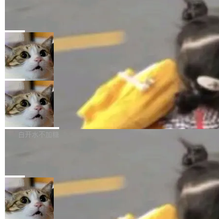
某个软件的源码，在本地构建。修改 agent ...
官方招聘信息中写过一条简洁有力的公式：Mod
Ubuntu 将核心系统包从 deb 转成了 s
单的模型规模升级，而是基于 SenseNova U1
nap
el + Harness = Agent。模型负责理解和推理，
的一次系统性迭代，不仅在同一架构中贯通视觉
Ubuntu 正在把又一个核心系统包从 deb 转为 s
Harness 负责把能力落到真实环境中——调用工
理解、推理、生成与编辑，还仅以 8B-MoT 的轻
nap。这次是 hwctl——一个用来检查 Ubuntu
局
具、读写文件、管理上下文、处理错误、完成闭
量大小，将能力推进到4K、更精细的真实质感、
硬件认证状态的命令行工具。 Canonical 工程师
环。崔添翼招人的标...
更复杂的视觉控制和可持续迭代编辑。 相比 U
Dario Amodei 担心新人来 Anthropic
Alan Griffiths 在邮件列表中说得很直白：「hwc
只为金钱，不为使命
1，U1.5-Lite-Preview 在以下方向上带来了显著
tl 是一个 Ubuntu 专有的包，它和它的依赖项都
顶级 AI 研究员在两家公司之间来回跳，中间只
提升： 原生支持4K图像生成； 更精细的局部纹
是 Ubuntu 专有的，不会用在其他发行版上。」
隔了几天。 Lilian Weng 上周刚宣布因健康原因
局
理、细节与真实世界质感； 更准确的中英文文字
所以 deb 版本的受众实际上为零。既然只有 Ub
离开 Thinking Machines Lab，说自己作为联合
生成与复杂版式组织； 更稳定的图...
untu 用户在用，那用 snap 打包就没什么可纠结
FFmpeg 9.0 发布
创始人的角色「太累了」。几天后，The Inform
的。 从 deb 到 snap 的迁移路径 hwctl 是 rust-
ation 就曝出她将重回 OpenAI，负责递归自我
FFmpeg 9.0 现已发布，包含多项改进。官方更
hwlib 硬件 API 库的一部分，命令行工具负责查
改进方向的研究。她是 Thinking Machines 过
新日志列出的 9.0 版本主要更新内容如下： 扩
白开水不加糖
询 Ubuntu 的硬件认证数据库。...
去一年内第四个离开的联合创始人。 这家由前
展 AMF 色彩转换器 (vf_vpp_amf) 的 HDR 功能
OpenAI CTO Mira Murati 创立的公司，连创始
DeepSeek V4 Flash 单日消耗 8 万亿 t
MP4 muxer 中支持 LCEVC 音轨复用 Playdate
okens 登顶热搜
团队都留不住。 但 Thinking Machines 不是唯
视频编码器和多路复用器 添加 v360_vulkan filt
8 万亿 tokens。一天。一家公司的消耗。 Open
一在人才争夺战中失血的公司。六月，Google
er HE-AAC 960 解码 (DAB+) transpose_cuda
Code 在 X 上发帖：「DeepSeek Flash did 8T
局
连失两员大将：Noam Shazeer 去了 Op...
filter 添加 AMF Frame Rate Converter (vf_frc
tokens on August 1st. 5T of free usage + 3T
_amf) filter SMPTE 2094-50 元数据支持和直
NetBSD 11.0 正式发布
on OpenCode Go.」79.8 万次浏览，连带着 #
通 ProRes RAW VideoToolbox 硬件加速器 AP
DeepSeek一天消耗了8万亿# 上了微博热搜——
NetBSD 11.0 现已正式发布，这是 NetBSD 操