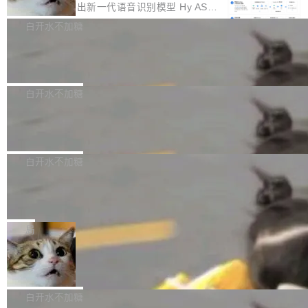
颈。 代码仓深度理解服务（以下简称" CodeBas
的账号密码进入A集群，输入了一条被程序员圈
存永远不够用。 Cloudflare 的 Workers AI 团队
腾讯混元正式推出新一代语音识别模型 Hy ASR
e深度理解服务"）是华为云码道（CodeA...
称为"删库跑路"的命令——最高管理员权限、无
一直在跑这些模型的推理。他们在官方博客上发
3.0preview。基于最新一代大语言模型 Hy3 的
白开水不加糖
需确认、强制递归删除。17个小时后，运维人员
了一篇技术文章，详细拆解了三种让大模型在 G
语言理解能力，以及融合了高精度语音识别与深
发现异常并中止进程时，89TB数据已经没了。
Pale Moon 34.3.2 发布，苍月浏览器
PU 上跑得更省、更快的技术手段——KV cache
度语义理解能力，实现了语音识别能力的全面升
删掉的是AI游戏部门的全部开发文件，包括公司
量化、模型权重压缩、以及共享 KV cache 的完
级。 根据介绍，Hy ASR3.0preview 目标在于：
Pale Moon 34.3.2 现已发布，这是一个安全更
自研的多个文生3D和...
整性保护。效果是：吞吐量提升 41%，每 token
让语音识别不再只是听清，而是真正听懂。通过
新和少量网页兼容性修复版本。 Changes/fixe
白开水不加糖
成本降低 30%，精度不变。 FP8 省的不仅是显
先理解你的语境和意图，再把准确的文字直接给
s： 实现了URL.Parse()便捷功能 对浏览器内部
存 KV cache 是推理时最吃显...
PostgreSQL 18/19 新特性深度解读
到你。从“逐字转写、单点优化”演进为“理解语
函数添加了多项边界检查，以避免潜在的越界访
境、兼容场景、一键直出”。 Hy ASR 3.0 previe
问、下溢和溢出。（DiD） 修复了加载和解析内
演讲者分享了一个有趣的实践：面对 PG 18 已
w 不要求标准普通话，方言识别覆盖粤语、吴语
容提供的字体时出现的几个问题 为避免音频加
发布的 Release Notes，他利用 AI 工具（如 Co
白开水不加糖
等 10 大方言片区和 20 余个二级小片区。在开
载、处理和播放过程中可能出现的一系列错误，
pilot）对数千条 commit 日志进行自动分析，先
源评测集中，Hy ASR 3.0 preview 在多语种的
对音频采样频率设定了下限 采样率低于 8kHz
慕尼黑市政府为全职开源项目维护者提
让模型总结出三十余条潜在特性，再逐条要求生
WER（...
供资助
（通常被认为是 "telephone"/"walkie-talkie" 音
成详细解释和代码校验，最终筛选出对用户体感
"在过去大约 10 年的大部分时间里，libexpat 的
质的最低采样率）的音频格式将被拒绝 修复了 C
最强的若干项。对于尚未正式发版的 PG 19，则
维护工作一直与我的日常工作、家务、社交生活
局
SS 圆角虚线样式中可能存在的问题 如果表单中
通过拉取过去一年内（从 PG 18 Beta1 时间点
和休闲娱乐竞争时间。" 这是 libexpat 维护者 S
的图像元素不在同一个子树中，则它们将不再关
至今）的所有 commit，同样交由 AI 分析提炼。
Firefox 153.0.3 发布
ebastian Pipping 写在博客里的话。8 月 4 日，
联 加...
经过人工复核，准确度令人满意。这一方法也为
他宣布了一个新消息：从 2026 年 8 月 1 日起，
Firefox 153.0.3 现已发布，具体更新内容如
社区爱好者提供了高效跟踪新版本的思路。
他可以全职维护 libexpat 了，最长 6 个月。发
下： New Smart Window 包含多项增强功能：
白开水不加糖