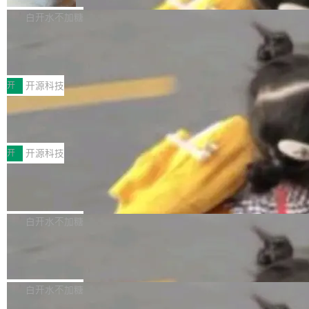
V ...
注意这是 OpenCode 一家的消耗。 OpenCode
作系统的第十八个主要版本。 自 NetBSD 10.1
白开水不加糖
是 Anomaly 出品的 AI 编程工具，套餐 10 美元/
以来的变化 更新亮点： 新增对 RISC-V 处理器
月。用户交了 10 美元，就能用 DeepSeek Flas
2026 ChinaJoy鸿蒙游戏增长臻享会举
架构的支持。NetBSD 11.0 是首个支持 64 位 R
办，鲸鸿动能系统呈现游戏行业解决方
h 随便写代码，按网友说法：「怎么使劲用也用
ISC-V 平台的稳定版本，涵盖一系列基于 StarFi
8月1日，2026 ChinaJoy期间，鸿蒙游戏增长臻
案
不完。」5T 来自免费额度，3T 来自 Go...
ve JH71XX 的设备，例如 VisionFive 2、PINE
享会在上海举办。鸿蒙生态的全场景智慧营销平
开
开源科技
64 STAR64，以及 QEMU。 增强了对 POSIX.1
台鲸鸿动能协同华为游戏中心，面向游戏行业开
-2024 和 C23 编程接口标准的兼容性。 compat
技嘉X3D系列再添新成员 B850 AORU
发者及生态伙伴，系统呈现了平台在游戏领域的
S ELITE X3D主板强化性能体验
_linux(8) 增强了对 Linux 系统调用的支持，包
完整能力版图——从IAP高价值用户的全周期经
面向AMD Ryzen X3D处理器玩家，技嘉X3D系
括 epoll（围绕 kqueue 实现）、POSIX 消息队
营、到IAA游戏的“买变一体”正循环、再到联运与
列主板阵容迎来新成员——B850 AORUS ELITE
开
开源科技
列、...
广告协同的全链路经营闭环，以及面向全球市场
X3D。作为面向主流高性能平台打造的全新主板
的出海增长布局。 华为终端云业务商业化销售负
Zadig v5.0 发布：AI 发布专员与 AI 审
产品，B850 AORUS ELITE X3D延续技嘉在X3
查专员上线
责人在开场致辞中表示，游戏开发者的核心诉求
D平台优化上的技术积累，旨在为游戏玩家带来
我们团队这几天最大的卡点不是 AI 写得不够
已不再是“多一个投放渠道”，而是一套能够持续
更稳定、更高效的装机选择。 B850 AORUS ELI
好，是 AI 写得太好了。 好到审查排期从两天的
白开水不加糖
驱动增长的体系。截至目前，搭载HarmonyOS
TE X3D基于AMD AM5平台打造，支持AMD Ry
活儿拖成了五天。PR 一堆起来没人敢合，发布
6的终端设备已突破7000万台，注册开发者数量
zen 9000/8000/7000系列处理器，并针对X3D
Dgraph v25.4.0 发布，具有图形后端的
窗口推了又推。好到合进 main 分支的代码，我
已突破 1100 万。随着鸿蒙生态汇聚越来越多的
原生 GraphQL 数据库
处理器特性进行平台级优化。其搭载X3D鸡血模
们自己都没看完。 这事不是个例。GitLab 调研
Dgraph 是一个水平可扩展的分布式 GraphQL
高质量游戏...
式2.0，可根据不同使用场景释放处理器潜力，
过 1528 名开发者，85% 说 AI 把瓶颈从写代码
数据库，有一个图形后端。作为一个原生的 Gra
白开水不加糖
帮助玩家在游戏与高负载应用中获得更充分的性
转移到了审代码。 写代码有人替你干了。但审代
phQL 数据库，它严格控制数据在磁盘上的排列