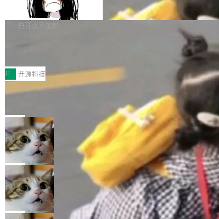
支持 UPDATE、MERGE INTO 与 Iceb
维基百科的替代方案。Lawfare 调查发现，无论
erceptor…五六步之后才能看到第一行翻译文
Apache Doris 4.1 要补齐的，正是缺失的那一
erg V3
热门页面还是低关注度页面，均未出现近期更
本。 Solon 换了个方式。整个 i18n 模块围绕三
半。在已有查询能力的基础上，Doris 进一步支
白开水不加糖
新，相关问题并非局限于特定领域，而是在不同
个解析器、一个注解、一个工具类展开——没有
持了 UPDATE、DELETE、MERGE INTO 等数
主题和访问量页面中普遍存在。 调查人员最初认
XML、没有拦截器注册、没有样板配置。 资源
Testin XAgent：CIO智能测试落地指南
据修改操作、完整的表结构管理与分区演进，以
为，Grokipedia可能只是限...
文件的约定 把文件放到 resources/i18n/ 下： r
及 rewrite_data_files、expire_snapshots 等日
7月30日，TiD2026质量竞争力大会在北京中关
esources/i18n/messages.properties ...
常维护操作，并完整支持 Iceberg V3 格式。
村国家自主创新示范区会议中心开幕。本届大会
开
开源科技
由中关村智联软件服务业质量创新联盟主办，以
让非法状态不可表示：一篇关于 ADT
“智构可信·质创未来——AI原生时代的质量新范
的帖子在 Reddit 火了
式”为主题，直面AI从实验室走向规模化产业落地
有一种东西，一旦用过就回不去了。Alex Fedos
的核心质量命题。会上，《2026智能研发生产力
eev 管它叫"软件设计的基石"。 他说的东西不新
局
工具选型手册》发布，Testin云测的Testin XAge
鲜——代数数据类型（ADT），尤其是和类型
Cloudflare 开源内部企业 AI 平台 Clou
nt智能测试系统入选AI测试领域代表产品。对CI
（sum type）。但他说清楚了一件事：这不是类
dflare OS
O而言，这提示了一个转变：AI测试正在从效率
型系统的学术体操，是日常编码的思维方式。 文
Cloudflare 发布了一个开源项目 Cloudflare O
工具升级为企业的质量基础设施。 CIO面对的新
章从一个简单的例子切入。一个网站的深色主题
S。如果你只看官方博客，你会觉得这是又一
局
现实 过去两年，CIO们的焦虑清单上多了两项：
设置，如果用布尔值 + 可空字段来表示——bool
个"AI 知识库 + 聊天机器人"——每个大厂都在
一是如何让大模型和智能体应用安全地从PoC走
Deno 团队开源 Celld，可自托管的分
ean 表示是否可切换，nullable 的默认模式、浅
做，没什么新鲜的。 但 Kenton Varda 在 Twitte
向生产，二是如何让测试团队跟得上AI应用...
布式 Durable Objects
色方案、深色方案——会产生大量无意义的组
r 上把事情说清楚了： 今天我们发布了 Cloudfla
Ryan Dahl 领导的 Deno 团队推出了最新开源项
合。方案缺了、配置冲突了、全 null 了。要知道
re OS，一个带连接器的聊天机器人，跟其他所
目 Celld，一个能在自己机器上运行 Cloudflare
局