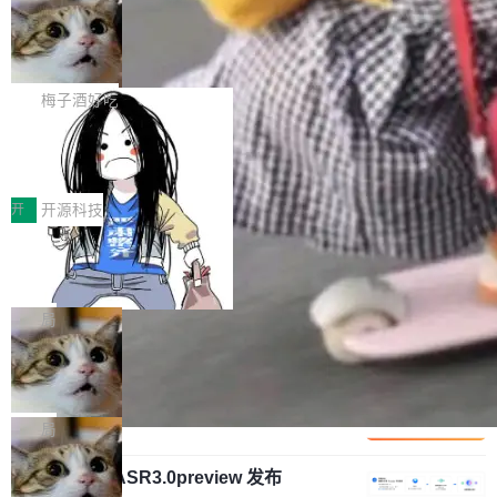
安全与合规要求。对于大多数普通研发场景，公
渐丰富，用户关注的重点也在发生变化：不只是
Gemini 的架构师。Google 首席科学家。 Jeff D
有云模型能够满足快速试用和效率提升的需求。
让AI用起来，还要进一步看清混合算力时代下，
🔥 SolonCode v2026.8.4 发布：界面
ean 在 Google 工作了 27 年后，宣布离职。 他
但对于金融、能源、医疗等对数据安全要求较...
字体可调、22 种语言、记忆搜索增强
Token花在哪里、算力是否被充分利用，以及持
不是一个人走。一同离开的还有 Sanjay Ghema
打开终端就能上岗的全中文编码智能体，这一轮
续增长的AI成本该如何优化。 深信服AI算力网关
wat（Google 员工编号 23，Jeff Dean 二十多
把「看得清、用母语、记得住」三件事一次补
梅子酒好吃
正是围绕这些实际问题，从Token治理和成本治
年的编程搭档，MapReduce 和 Bigtable 的共同
齐。 SolonCode 是什么 SolonCode 是杭州无
理两个方面，让用户的每一份算力都看得清、管
作者）、Quoc Le（Google 大脑核心成员，Se
让“代码语义理解”深度释放AI Coding
耳科技研发的企业级终端编码智能体——一位全
得住、用得稳、省得下、更安全！ 一、从现在开
价值潜能：华为云码道（CodeArts）
q2Seq 和 DocAI 的共同发明人）以及 Oriol Vin
中文驱动的数字员工，自主理解需求、规划步
一、代码仓深度理解技术的作用与价值 在软件工
始，Token使用一目...
代码仓技术解析
yals（Gemini 联合负责人，AlphaSta...
骤、编写代码。不挑模型、不挑平台，curl 一行
程实践中，代码仓是企业核心知识资产的主要载
开
开源科技
装完即用。 开源地址：Gitee · GitCode · GitHu
体。企业级代码仓库通常包含数十万乃至数百万
b 安装 支持 Java 8+（8~26）、macOS / Linu
一条“删库”命令跑 17 小时，算法工程
个文件，其规模远超单次模型调用可承载的上下
师删光 89TB 数据只为干私活
x / Windows / Harmony PC。 # macOS / Linu
文窗口。随着项目规模的持续扩张与代码历史的
最高人民检察院8月4日公布了一起案件：北京一
x / Harmony PC curl -fsSL https://solon.noea
不断累积，代码仓中的模块关系、接口契约、业
名90后算法工程师王某，为了给自己接的私活腾
局
r.org/solon...
务逻辑等关键信息往往分散于数十乃至数百个文
服务器空间，删光了公司AI游戏部门的全部核心
件之中，形成高度复杂的知识关联网络。传统的
Cloudflare 分享推理优化实践：KV ca
数据。 王某2024年1月入职东城区某科技公司AI
che 量化 + 权重压缩，吞吐量提升 4
代码检索手段（如关键词匹配、目录遍历）仅能
短剧部门，有互联网大厂背景。在公司内部架构
Kimi 和 GLM 是当前最强的大模型系列之一，但
1%，成本降 30%
在语法层面完成文本定位，难以触及代码的语义
调整期间，部门三次通知全员将数据从A集群迁
它们有一个共同的问题：太吃显存了。月之暗面
局
内涵与结构关联，导致开发者使用代码智能体在
移到B集群，王某都回复了"收到"。 他没有迁移
的 Kimi K 系列和智谱的 GLM 都是长上下文、M
理解大规模代码仓时面临显著"代码仓理解"瓶
数据。2024年9月3日下午4点，他使用此前登录
腾讯混元 Hy ASR3.0preview 发布
oE 架构的大模型，好用到让人上瘾，但 GPU 显