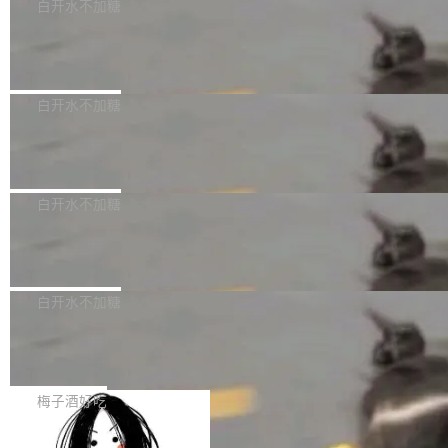
可以用来分析、提炼、审阅、建议，但不能用来
有限公司披露IPO发行价格及战略配售结果，杭
白开水不加糖
创作。 具体来说，LLM 生成的代码可以提交，
州深度求索人工智能基础技术研究有限公司（De
Docker 29.7.2 发布
但必须满足五个条件：预先安排、非关键、高质
epSeek）获配93.3399万股，按150.8元/股发行
量、充分测试、充分审查，并且必须披露。LLM
价格计算，认购金额约1.41亿元，股份锁定期为
Docker 29.7.2 现已发布，具体更新内容如下：
不得生成涉及安全性的关键变更，除非作者本身
36个月。 公告显示，本次宇树科技战略配售对
Bug fixes and enhancements 修复多次传递同
白开水不加糖
就是领域专家。即使如此，政策也"强烈不建
象主要包括长期投资机构、与公司业务具有战略
一环境变量时，docker service create和docker
议"这么做。 对于不披露的情况，审核者可以直
合作关系或长期合作愿景的大型企业、科创板保
Apache Fluss 毕业成为顶级项目
service update会发生 panic 的问题。docker/cl
接关闭 PR，无需解释。 政策作者 Jynn Ne...
荐人跟投子公司，以及公司高级管理人员和核心
i#7145 修复了 Docker Engine 29.7.0 中引入的
今年 7 月，Apache Fluss 的毕业提案在 Apach
员工参与设立的专项资产管理计划。其中，Dee
一个回归问题，该问题导致拉取镜像时会拒绝包
e 孵化器项目管理委员会（IPMC）投票中获得
白开水不加糖
pSeek作为与宇树科技具备战略合作关系的企
含绝对 hardlink 目标的镜像（此类镜像由某些镜
全票通过，随后获 Apache 软件基金会董事会批
业，获配股份数量占本次发行数量的2.31%。 除
像构建工具生成）。moby/moby#53305 修复了
马斯克 AI 百科项目 Grokipedia 被曝数
准。今天，Apache 软件基金会正式宣布 Apach
DeepSeek外，腾讯旗下上海启善投资有限公司
月未更新
Docker Engine 29.7.0 中引入的一个回归问
e Fluss 孵化毕业，成为 Apache 顶级项目（TL
埃隆·马斯克推出的AI百科项目 Grokipedia 被曝
获配9...
题，该问题可能导致在旧版 Linux 内核...
P）！这一里程碑不仅标志着 Fluss 迈入新的发
长期停止内容更新，未能实现其作为“AI版维基百
白开水不加糖
展阶段，也将进一步推动流式存储、实时湖仓与
科”替代品的目标。 据 Lawfare 最新调查，自今
AI 数据基础加速融合，为实时数据基础设施的发
Solon I18n：三种解析器，零样板代码
年4月以来，Grokipedia 页面更新功能基本停
展开启新的篇章。
滞，过去三个月内没有任何条目完成更新，用户
如果你在 Spring Boot 里做过国际化，流程大概
提交的编辑请求也长期处于待处理状态。 Groki
是这样的：配 MessageSource 的 Bean、写 R
梅子酒好吃
pedia 于去年底上线，定位为由人工智能生成内
eloadableResourceBundleMessageSource、
容的百科平台，被马斯克视为传统众包百科网站
Apache Doris 4.1 全面增强 Iceberg：
声明 LocaleResolver、注册 LocaleChangeInt