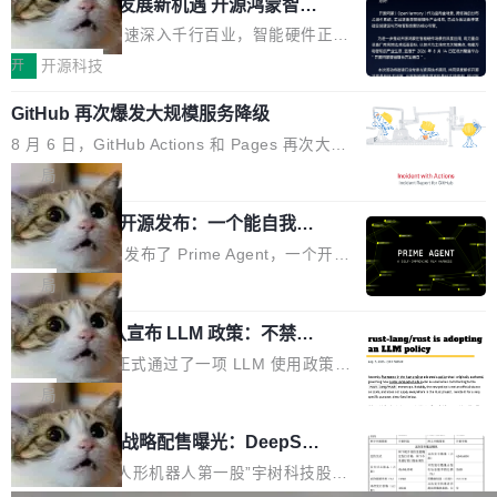
或造假。问题是，作为读者，如果你筛选出那些
共商智能硬件发展新机遇 开源鸿蒙智能
的早期工程师之一，在 Grok 训练基础设施团队
度,案例厚度、全域覆盖、多线协同...
硬件开发者日杭州站即将举行
看起来最令人兴奋的论文，那它们大部分都是过
工作过。近日他在 X 上发了一条帖子，列出了他
随着万物智联加速深入千行百业，智能硬件正从
度宣传的。」 这才是真正的痛点。不是所有论文
认为现代 AI 领域最重要的三个开源项目。 第一
单点设备迈向智能化、网联化、协同化发展。作
开
开源科技
都有问题，是最吸引眼球的那批论文最有问题。
个名字毫无悬念：Flash Attention 2。 Hieu 的
为面向全场景、跨终端的分布式操作系统，开源
他引用的帖子来自 Mathew Shen，一位 ICLR 2
理由很具体。FA 系列不需要解释，但 FA2 是他
GitHub 再次爆发大规模服务降级
鸿蒙通过统一技术底座和分布式能力，为不同类
026 的读者：「看了篇 ...
认为最重要的一个——复杂度恰到好处，刚好能
型智能设备的开发、连接与互联提供关键支撑，
8 月 6 日，GitHub Actions 和 Pages 再次大规
驱动你去学 CuTe，但还没被那些"邪恶的" Hopp
也为产业链企业探索产品创新与商业增长打开新
模服务降级，Actions 完全不可用超过 5 小时，
局
er++ 优化所淹没，足够容易修改和适配。 更关
的空间。 8月14日，开源鸿蒙智能硬件开发者日
webhook 停发，连自托管 runner 也因调度层故
键的是 FA2 的持久性...
（OHDD：OpenHarmony Hardware Develope
Prime Agent 开源发布：一个能自我改
障无法工作。Pages、Copilot code review、C
进的编程 Agent，ARC-AGI 3 超越人类
r Day）将在杭州启航。活动面向智能硬件产业
opilot coding agent 全部受影响。从检测到完全
Prime Intellect 发布了 Prime Agent，一个开源
专家基线
链企业和开发者，邀请行业专家与资深技术顾
恢复，大约 12 小时。 这是 2026 年 8 月的第六
的编程 Agent Harness，核心设计围绕两个抽
局
问，围绕开源鸿蒙技术能力、设备适配、芯片适
起事故，其中四起与 AI/Copilot 服务相关。 Git
象：Recursive Language Model（RLM）和 C
配、功耗与稳定性调优、兼容性测评及统一互联
Hub 员工 kdaigle 在 HN 讨论中贴出了一组数
Rust 项目团队宣布 LLM 政策：不禁
ontinual Harness。在 ARC-AGI 3 基准测试
等内容展开系统讲解和实战交流，帮助企业进一
止，但你要承认哪些代码不是你写的
据：2025 年全年 10 亿次 commit。现在，每周
上，Prime Agent + Opus 5 的组合达到了 95.
Rust 语言项目正式通过了一项 LLM 使用政策，
步了解开源鸿蒙在智能...
2.75 亿次，全年预计 140 亿次。GitHub...
5% RHAE Best@1，超过了 ARC 报告的人类专
覆盖 rust-lang/rust 单一仓库的代码贡献。这不
局
家基线 95.4%。 不是又一个 coding agent 包装
是项目级别的官方立场，目前由五个团队采纳，
宇树科技 IPO 战略配售曝光：DeepSe
器 Prime Agent 的架构和市面上大多数 coding
但它可能是主流开源项目中关于 AI 辅助贡献最
ek 获配 93.3 万股，锁定 36 个月
agent 有本质区别。大多数 agent harness 的设
细致的一份规则。 政策的核心只有一句话：LLM
8月6日晚间，“人形机器人第一股”宇树科技股份
计是基于早期模型的能力—...