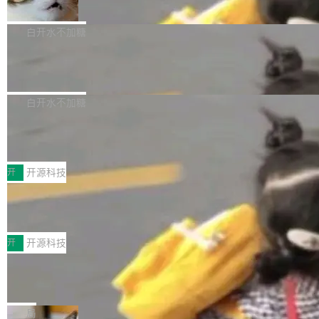
准 AI 能力认知
撑庞大支出的资金来源却呈现出截然不同的面
sh | bash 安装一个能在大项目里自动规划、写
机器出题的前提，是让机器拥有全局视野。整个
貌。数据显示，微软和 Meta 主要依托充沛的经
代码、验证结果的 AI 终端工具。 据介绍，Muse
构建流程可以分为四个环节：建图 → 控制难度
白开水不加糖
营现金流来覆盖资本开支，其资本支出覆盖率分
Code 是 Meta 的编程 agent 产品。它和市场上
→ 质量把关 → 数据概览。
别达到155% 和106%;而SpaceXAI的经营现金
已有的终端编程 agent 在设计理念上有几个明显
腾讯开源 UCL-MPComm 通信库
流仅能覆盖资本开支的12...
的差异点。 异步后台 agent：Muse Code 有一
腾讯网平团队宣布开源了 UCL-MPComm 通信
个主 agent 循环，外加一组后台 agent。这些后
库，并将作为transport接入Mooncake TENT。
白开水不加糖
台 agent...
该通信库针对AI Memory池化场景的数据传输需
CoStrict入选工信部2025人工智能应用
求进行了深度优化，能够实现数据中心内大规模
典型案例
计算节点间多种内存类型的高性能通信。 UCL-
近日，工信部科技司公示《2025人工智能应用典
MPComm将作为一种传输引擎接入Mooncake T
型案例入选名单》，深信服“面向企业研发场景的
开
开源科技
ENT，实现零拷贝传输性能提升30%、非零拷贝
开源 AI 编程平台 CoStrict 应用”凭借卓越的技术
深信服AI算力网关入选工信部人工智能
传输性能最高提升5倍。UCL-MPComm底层基
创新与落地成效成功入选。 全链路私有化部署，
应用典型案例！
于自研UCL-Engine通信引擎，后续腾讯网平将
助力企业AI研发安全落地 当前，越来越多企业已
前不久，工业和信息化部正式发布《2025年人工
持续开源更多基于UCL-Engine的高性能通信组
经开始引入 AI Coding 工具，通过调用公有云模
智能应用典型案例名单》，集中展示人工智能在
开
开源科技
件。 腾讯网平团队在UCL-MPComm中实现了一
型或企业内部部署模型提升研发效率。但随着 AI
各领域的应用成果，覆盖技术底座、行业赋能、
个独立于业务线程的全局通信引擎（Engine），
Coding 从个人辅助工具逐步走向团队级、组织
Jeff Dean 离开 Google：一个时代的结
产品应用、支撑保障、专题等五大方向。深信服
并实...
束，一个实验室的开始
级应用，企业在规模化落地过程中，对安全性、
AI算力网关（AI创新平台）成功入选！ 随着各行
Google 员工编号 20。MapReduce 作者之一。
可控性和代码质量提出了更高要求。 首先是数据
各业的Agent走向规模化建设，算力构成形态逐
Bigtable 作者之一。TensorFlow 的作者之一。
局