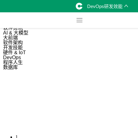
DevOps研发效能
综合
开源资讯
软件资讯
AI & 大模型
大前端
软件架构
开发技能
硬件 & IoT
DevOps
程序人生
数据库
1