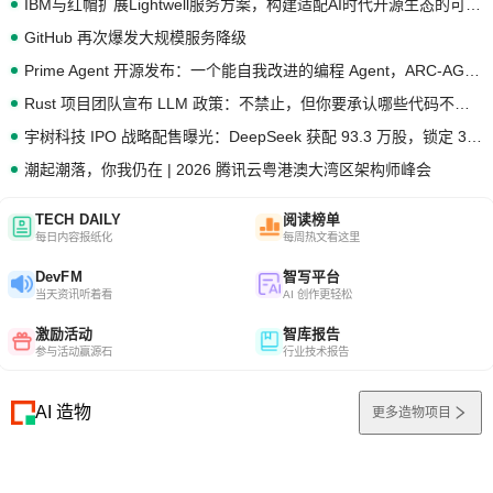
IBM与红帽扩展Lightwell服务方案，构建适配AI时代开源生态的可信基础设施
GitHub 再次爆发大规模服务降级
Prime Agent 开源发布：一个能自我改进的编程 Agent，ARC-AGI 3 超越人类专家基线
Rust 项目团队宣布 LLM 政策：不禁止，但你要承认哪些代码不是你写的
宇树科技 IPO 战略配售曝光：DeepSeek 获配 93.3 万股，锁定 36 个月
潮起潮落，你我仍在 | 2026 腾讯云粤港澳大湾区架构师峰会
TECH DAILY
阅读榜单
每日内容报纸化
每周热文看这里
DevFM
智写平台
当天资讯听着看
AI 创作更轻松
激励活动
智库报告
参与活动赢源石
行业技术报告
AI 造物
更多造物项目