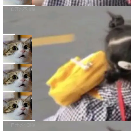
来自中国开发者雷霄骅（Lei Xiaohua）。 对于
外媒近日曝光了亚马逊的多份内部报告显示，AI
P9 patch03及以上版本。 *升级路径：设置 > 搜
很多中国音视频开发者而言，这个名字并不陌
导致公司在多个项目上超支。《金融时报》报道
白开水不加糖
索“软件更新” > 检查更新，即可搜索新版本，下
生。十年前，他通过大量中文技术文章、源码分
称，仅一个项目的成本超支就高达 180 万美元
载安装完成升级即可。 没有...
析和开源示例，让一代开发者第一次真正理解 F
Hugging Face CEO 发声：中国正在开
（约合人民币 1215 万元）。 具体来说，一名工
源模型上碾压我们
Fmpeg，也成为很多人进入音视频开发领域的
程师借助 Anthropic 旗下 Claude Sonnet 模型
"他们正在开源模型上碾压我们。" Hugging Fac
“启蒙老师”。 而今年，恰好是雷霄骅离世十周
编写程序，目标是完成电商平台作者信息与商品
e CEO Clément Delangue 在 CNBC 的采访里
局
年。FFmpeg 社区最终选择用一个大版本的名
列表的数据匹配 —— 一项常规的数据处理任
没有拐弯抹角。他说中国正在赢得 AI 竞赛，而
字，留下了这份纪念。 雷霄骅曾是中国传媒大学
务，最终却产生了 180 万美元的账单，实际支出
当 AI agent 把源码变成了最好的扩展系
且按目前的速度，中国 AI 工具预计在今年底或
数字电视技术方向的博士生，长期从事视频、音
统，开发者工具必须开源
超出原定预算 860%。 更令人意外的是，该项目
2027 年就能追上美国前沿实验室的水平。 Dela
五年前，David Crawshaw 问过很多软件工程师
频技...
最终并未成功落地，而高额算力消耗持续运行长
ngue 把原因归结为一件事：开放协作。中国的
一个问题：你写过什么给自己用的程序？答案几
局
达 5 个月，公司直到财务对账时才察觉异常。这
AI 开发者在一个共享和协作的生态里加速迭代，
乎都是没有。工程师们整天用别人写的程序写程
意味着一个无人看管的 AI 程序，在近半年时间
而美国模型厂商在"闭门造车"。他的原话是 "buil
DeepSeek Harness 宣布内测邀请，全
序给别人用。偶尔有人自己写个博客系统、智能
里日夜不停地"烧钱"。 复盘显示，...
网最大规模开源 Agent 路演现场诞生
ding in silos"——各自为战，互不通气。 这个判
家居控制、家庭实验室，都算稀奇事。 Crawsh
一条内测招募帖，发出去的时候大概没人想到它
断从他嘴里说出来分量不同。Hugging Face 是
aw 是 Shelley 的作者，一个开源 AI coding age
会变成一场开源 Agent 生态的路演。 8月1日，
局
全球最大的开源 AI 平台，上面跑着上百万个模
nt。他最近在博客上写了一篇文章，核心论点很
DeepSeek Harness 团队负责人崔添翼（tiany
型。谁在开源赛道上领先，...
简单：开发者工具必须开源。 理由不是传统的自
商汤 SenseNova U1.5-Lite-Preview
i）在 X 上发帖： 「如果你是 Agent Harness 相
开源
由软件情怀，而是一个跟 AI agent 直接相关的
关开源项目的开发者，希望参加 DeepSeek Har
商汤科技宣布面向社区开源轻量级统一多模态模
技术判断。 两行 prompt 就能个性化任何软件 C
ness 的内测，可以回复或私信联系我。请附上
型的预览版本 SenseNova U1.5-Lite-Preview。
白开水不加糖
rawshaw 给出了两个 prompt。 第一个： "下载
GitHub id 以及开源代表作。」 DeepSeek 曾在
公告称，SenseNova U1.5-Lite-Preview并非简