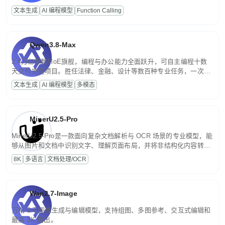
高并发、轻量化任务，适合日常对话、内容创作、基础 RAG、批量
文本生成
AI 编程模型
Function Calling
文案处理等普惠刚需场景。
Qwen3.8-Max
2.4万亿参数MoE旗舰，编程与办公能力全面跃升，可自主编程十数
天交付完整项目。胜任法律、金融、设计等数百种专业任务，一次对
话端到端交付生产级成果。原生视觉理解贯穿规划、执行与验证全流
文本生成
AI 编程模型
多模态
程，支持超长文档与长视频的深度语义解析。长程任务中自主规划与
闭环迭代，持续进化。
MinerU2.5-Pro
MinerU2.5-Pro是一款面向复杂文档解析与 OCR 场景的专业模型，能
够从图片和文档中识别文字、理解页面布局，并将非结构化内容转换
为便于存储、检索和二次处理的结构化结果。
8K
多语言
文档处理/OCR
Wan2.7-Image
万相 2.7 图像生成与编辑模型，支持组图、多图参考、交互式编辑和
最高 2K 输出。