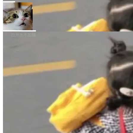
张CT影像上完成像素级精细分割，让系统"...
新功能 macOS：在 Connect/Share 按钮中添加
ube 视频，标题是"SwiftUI 七年后：一个平庸的
局
通过 AirDop 共享书籍的功能 Content server：
故事"。视频核心观点很简单：SwiftUI 发布七年
支持可向服务器后端添加新端点的插件 Edit boo
DBeaver 26.1.4 发布
了，仍然像一个永久公测版。 Manshin 从数据
k：Compress images：添加将 GIF 图像转换为
流、布局系统、API 稳定性、性能、跨平台五个
DBeaver 是一个免费开源的通用数据库工具，适
JPEG/WebP 的选项 ToC Editor：添加一个按
维度逐一批判了 SwiftUI。最让人印象深刻的一
用于开发人员和数据库管理员。DBeaver 26.1.4
白开水不加糖
钮，用于对目录中的条目进...
个论据是：苹果官方的 SwiftUI 教程项目 Land
现已发布，具体更新内容包括： AI 助手： <ul st
marks，用最新 Xcode 在最新 macOS 上构建
yle="margin-left:0; margin-right:0"> <li><span
运行，出来的效果是坏的——侧边栏按钮大小不
style="color:#000000">现在可以通过键盘访问
加载更多
一，界面错位。他说这个问题"两年前就发现了，
AI 聊天功能（添加了一些快捷键）</span></li>
至今没变"。 数据流方面，Manshin 指出 SwiftU
<li><span style="color:#000000">新增了始终
I 的属性包装器演进史...
在新 SQL 控制台中打开 AI 生成的脚本的功能</
span></li> <li><span style="color:#000000...