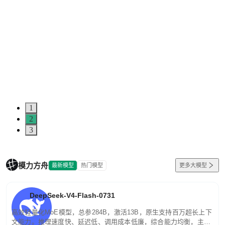
1
2
3
模力方舟
最新模型
热门模型
更多大模型
DeepSeek-V4-Flash-0731
高效轻量化MoE模型，总参284B，激活13B，原生支持百万超长上下
文能力。推理速度快、延迟低、调用成本低廉，综合能力均衡，主打