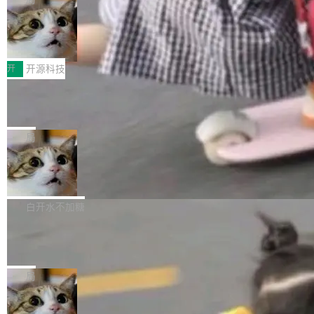
哪些组合有效，作者说，你得靠"文档、校验、或
有科技公司做的一样。只不过，实际上它不一
Workers 和 Durable Objects 的守护进程。 设
者部落知识"。 换个写法。Rust 的 enum，两个
样。这是 Sandstorm.io 的重制版，我十年前的
鲁大师7月新机性能/流畅/AI榜：vivo夺
计思路很直接：每个对象是一个独立的 SQLite
变体：Switchable...
性能、流畅双第一，三星Galaxy Z系列
那个创业公司。不同的是，这次它构建在 Cloudf
数据库，按名称寻址，复制到你自己的 S3 兼容
2026年7月的手机市场，由于存储等硬件成本暴
新折叠缺席
lare Workers 上——我花了九年时间搭建的平台
存储库里。节点之间只通过这个存储库协调——
增，手机厂商的日子也不好过啊，新机速度明显
开
开源科技
——并且深度集成了 AI。这基本上是我十年秘密
没有控制平面，没有共识协议。每个对象自带一
放缓，因此硝烟味淡了许多。新机参数规格除开
计划的顶峰。 十年前，Ken...
个小型数据库，应用天然按分片构建，单个数据
Zed 推出 DeltaDB，一个记录 commit
高价的三星折叠（三星Galaxy Z Fold8 Ultra / Z
之间所有操作的版本控制系统
库的竞争和爆炸半径问题在设计层面就被消除
Fold8 / Z Flip8）外，其余要么是中低端机器，
Zed 编辑器团队发布了新项目——DeltaDB，一
了。 闲置的 cell 会休眠到几乎不占资源。当 cel
例如iQOO Z11i、REDMI Note 17、REDMI No
个在 git commit 之间记录每一次编辑操作的版
局
l 迁移或唤醒时，新宿主从 S3 恢复 SQLite 数据
te 17 Pro、OPPO K15，要么是vivo X300 E这
本控制系统。目前处于 Early Access 阶段。 De
库继续执行。存储库是持久化的唯一真相...
样的次旗舰。 Galaxy Z Fold8 Ultra / Z Fold8 /
SpaceXAI 单季资本开支达 183 亿美元
ltaDB 的核心思路直接写在 landing page 最显
Z Flip8三款折叠屏新机均在7月22日发布，且全
眼的位置：「Software is made between com
根据风险投资人Tomer Tunguz 博客（VC 分
部搭载骁龙8 Elite Gen5 for Galaxy，它们本该
mits」——软件是在 commit 之间写出来的。git
析）披露的最新分析与第二季度业绩报告，Spac
白开水不加糖
是7月性...
只记录了你提交的最终状态，但真正的工作过程
eXAI在上个季度的总资本支出飙升至183.7亿美
——打字、删改、试错、agent 对话——都在 co
Meta 发布终端编程 Agent“Muse Cod
元。其中，绝大部分资金被直接用于 AI 领域，
e” 和 Muse Spark 1.2 模型
mmit 之间的空隙里丢失了。 DeltaDB 要做的就
金额高达158.3亿美元，这一单项投入已经逼近
Meta 今天发布了两款 AI 产品：Muse Code，
是把这段空隙补上。 回退到任何一次编辑：Delt
微软同期总资本开支的四成。 与亚马逊、Alpha
一个在终端里运行的编程 agent；Muse Spark
局
aDB 捕获 commit 之间的每一次操作，...
bet、微软以及 Meta 等传统科技巨头相比，Spa
1.2，驱动这个 agent 的新模型。一句话概括：
ceXAI的资金消耗速度尤为引人瞩目。然而，支
美团开源 LoHoSearch，用知识图谱校
你可以用 curl -fsSL https://dev.meta.ai/install.