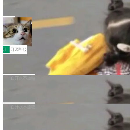
能表现。 在核心规格方面，B850 AO...
码、把关发版这两道关，还得靠人肉扛。 V5.0
竹知了：一个零依赖的单文件 HTML，
方式，以优化查询性能和吞吐量，减少集群中的
把儿时竹蝉玩具搬进浏览器
想让 AI 一起盯。
磁盘寻道和网络调用。 Dgraph v25.4.0 现已发
竹知了（zhuzhiliao）是那种小时候路边摊上几
布，具体更新内容包括： feat(zero)：Zero 现
块钱的玩意儿——一根小竹签，一个竹筒，一头
局
支持 --security superflag（token=...;whitelist
系着涂了松香的线。甩起来，竹膜震动，发出“哇
=...），与 Alpha 版本的格式一致，并据此对其
30倍效率升级：解锁医学影像数据要素
——哇”的蝉鸣声。实物越来越难找了，有开发者
价值化的真实路径
管理 HTTP 端点进行授权。 <blockquote> <p>
把它做成了 Web 玩具，放在 zhuzhiliao.imsai.c
完成一例腹部CT影像标注，张医生过去需要约1
<span><strong>警告：</strong>&nbsp;Zero
c 上，并在 GitHub 开源。 玩法很简单：按住屏
20个小时。他必须在数百张连续影像上，一笔一
开
开源科技
的 admin ...
幕画圈，或者直接甩手机。页面会实时显示转速
笔勾画边界，一层一层识别肌肉组织。如今，使
（圈/秒），声音来自真实竹知了录音的 1.72 秒
Apache Dubbo-go v3.3.2 正式发布
用东软飞标医学影像标注平台，同样的工作缩短
采样，无缝循环。音频解码失败时，还有一套合
至4小时，效率提升30倍。 这组数字背后，改变
这个版本面向生产环境，重心在内核稳定性。我
成兜底——锯齿波振荡器模拟脉冲，并联带通共
的不只是速度，而是把医学影像转化为AI能力的
们彻底收敛了旧配置体系，扩展了 Triple 协议与
白开水不加糖
振峰模拟竹膜和筒腔共鸣。 技术细节上，物理引
路径真正打通了。 大型医院积累的影像数据规模
泛化调用能力，加强了应用级元数据和服务治
擎是绳系质点模型：重力、弹性绳（只拉不
庞大，但不能直接用于训练模型。器官、病灶和
Calibre 9.12 发布，功能强大的开源电
理，同时集中修了并发安全、资源泄漏和热路径
推）、空气阻力，1/240 秒定步长积...
子书工具
组织边界，必须由专业医生逐层识别、标记和校
性能问题。
Calibre 开源项目是 Calibre 官方出的电子书管
正，才能成为机器能理解的高质量数据。医学影
理工具。它可以查看，转换，编辑和分类所有主
白开水不加糖
像AI落地最昂贵的环节，不是算法，是专业医生
流格式的电子书。Calibre 是个跨平台软件，可
的时间。 张医生是某三甲医院放射科副主任医
SwiftUI 问世七年了，为什么开发者还
以在 Linux、Windows 和 macOS 上运行。 Cal
师，牵头一项腹部肌肉影像课题。他需要在数百
在骂它？
ibre 9.12 现已正式发布，此次更新内容如下：
Yakov Manshin 发了一期长达 40 分钟的 YouT