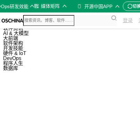
媒体矩阵
vOps研发效能
开源中国APP
切
综合
登录
开源资讯
软件资讯
AI & 大模型
大前端
软件架构
开发技能
硬件 & IoT
DevOps
程序人生
数据库