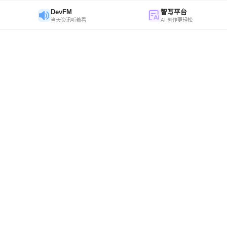
DevFM
智写平台
当天资讯听着看
AI 创作更轻松