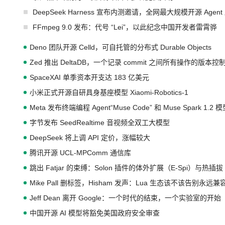
DeepSeek Harness 宣布内测邀请，全网最大规模开源 Age
FFmpeg 9.0 发布：代号 “Lei”，以此纪念中国开发者雷霄骅
Deno 团队开源 Celld，可自托管的分布式 Durable Objects
Zed 推出 DeltaDB，一个记录 commit 之间所有操作的版本控
SpaceXAI 单季资本开支达 183 亿美元
小米正式开源自研具身基座模型 Xiaomi-Robotics-1
Meta 发布终端编程 Agent“Muse Code” 和 Muse Spark 1.2 
字节发布 SeedRealtime 音视频全双工大模型
DeepSeek 将上调 API 定价，涨幅较大
腾讯开源 UCL-MPComm 通信库
跳出 Fatjar 的束缚：Solon 插件的体外扩展（E-Spi）与热插拔（
Mike Pall 删标签，Hisham 发声：Lua 生态该不该告别永远
Jeff Dean 离开 Google：一个时代的结束，一个实验室的开始
中国开源 AI 模型将豁免美国政府安全审查