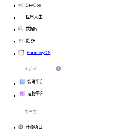
DevOps
程序人生
数据库
更 多
HarmonyOS
实验室
智写平台
造物平台
生产力
开源项目