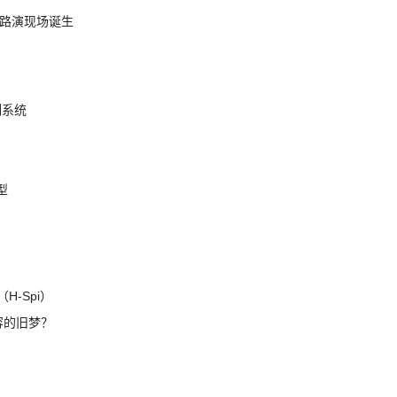
nt 路演现场诞生
制系统
模型
H-Spi）
兼容的旧梦？