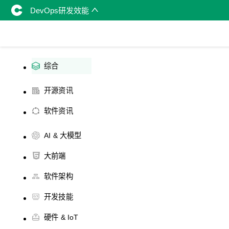
DevOps研发效能
综合
开源资讯
软件资讯
AI & 大模型
大前端
软件架构
开发技能
硬件 & IoT