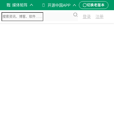
媒体矩阵
开源中国APP
切换老版本
登录
注册