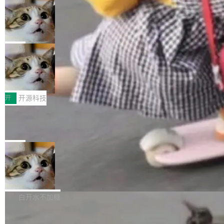
现实 过去两年，CIO们的焦虑清单上多了两项：
设置，如果用布尔值 + 可空字段来表示——bool
个"AI 知识库 + 聊天机器人"——每个大厂都在
一是如何让大模型和智能体应用安全地从PoC走
ean 表示是否可切换，nullable 的默认模式、浅
Deno 团队开源 Celld，可自托管的分
做，没什么新鲜的。 但 Kenton Varda 在 Twitte
向生产，二是如何让测试团队跟得上AI应用...
布式 Durable Objects
色方案、深色方案——会产生大量无意义的组
r 上把事情说清楚了： 今天我们发布了 Cloudfla
Ryan Dahl 领导的 Deno 团队推出了最新开源项
合。方案缺了、配置冲突了、全 null 了。要知道
re OS，一个带连接器的聊天机器人，跟其他所
目 Celld，一个能在自己机器上运行 Cloudflare
局
哪些组合有效，作者说，你得靠"文档、校验、或
有科技公司做的一样。只不过，实际上它不一
Workers 和 Durable Objects 的守护进程。 设
者部落知识"。 换个写法。Rust 的 enum，两个
样。这是 Sandstorm.io 的重制版，我十年前的
鲁大师7月新机性能/流畅/AI榜：vivo夺
计思路很直接：每个对象是一个独立的 SQLite
变体：Switchable...
性能、流畅双第一，三星Galaxy Z系列
那个创业公司。不同的是，这次它构建在 Cloudf
数据库，按名称寻址，复制到你自己的 S3 兼容
2026年7月的手机市场，由于存储等硬件成本暴
新折叠缺席
lare Workers 上——我花了九年时间搭建的平台
存储库里。节点之间只通过这个存储库协调——
增，手机厂商的日子也不好过啊，新机速度明显
开
开源科技
——并且深度集成了 AI。这基本上是我十年秘密
没有控制平面，没有共识协议。每个对象自带一
放缓，因此硝烟味淡了许多。新机参数规格除开
计划的顶峰。 十年前，Ken...
个小型数据库，应用天然按分片构建，单个数据
Zed 推出 DeltaDB，一个记录 commit
高价的三星折叠（三星Galaxy Z Fold8 Ultra / Z
之间所有操作的版本控制系统
库的竞争和爆炸半径问题在设计层面就被消除
Fold8 / Z Flip8）外，其余要么是中低端机器，
Zed 编辑器团队发布了新项目——DeltaDB，一
了。 闲置的 cell 会休眠到几乎不占资源。当 cel
例如iQOO Z11i、REDMI Note 17、REDMI No
个在 git commit 之间记录每一次编辑操作的版
局
l 迁移或唤醒时，新宿主从 S3 恢复 SQLite 数据
te 17 Pro、OPPO K15，要么是vivo X300 E这
本控制系统。目前处于 Early Access 阶段。 De
库继续执行。存储库是持久化的唯一真相...
样的次旗舰。 Galaxy Z Fold8 Ultra / Z Fold8 /
SpaceXAI 单季资本开支达 183 亿美元
ltaDB 的核心思路直接写在 landing page 最显
Z Flip8三款折叠屏新机均在7月22日发布，且全
眼的位置：「Software is made between com
根据风险投资人Tomer Tunguz 博客（VC 分
部搭载骁龙8 Elite Gen5 for Galaxy，它们本该
mits」——软件是在 commit 之间写出来的。git
析）披露的最新分析与第二季度业绩报告，Spac
白开水不加糖
是7月性...
只记录了你提交的最终状态，但真正的工作过程
eXAI在上个季度的总资本支出飙升至183.7亿美
——打字、删改、试错、agent 对话——都在 co
Meta 发布终端编程 Agent“Muse Cod
元。其中，绝大部分资金被直接用于 AI 领域，