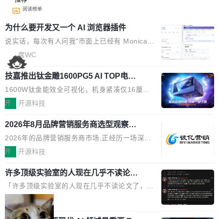
阅读榜单
为什么要开发又一个 AI 浏览器插件
说实话，每次有人问我"市面上已经有 Monica、
Sider、Copilot for Chrome 这些 AI 浏览器插件
席WC
了，你为什么还要再做一个"，我都觉得这个问题
技嘉推出钛金雕1600PG5 AI TOP电
问得好。 因为我自己也是从用户变成开发者的。
源：为发烧级主机与本地AI算力打造旗
现有产品的天花板 我用过不少 AI 浏览器插件。
1600W钛金能效全可视化，机身紧凑仅16厘米
舰供电方案
刚开始觉得都挺好——选中一段文字，弹出解
继2026台北电脑展首度亮相后，技嘉科技近日正
开
开源科技
释；写邮件时帮你润色；看英文网页给你翻译摘
式发布钛金雕1600PG5 AI TOP电源。这款高端
要。但用久了你会发现，它们本质上都是同一类
2026年8月品牌营销服务商选型观察：
电源专为发烧级DIY主机与本地AI算力平台打
从流量思维到品牌资产思维的范式转移
东西：一个带网页上下文的聊天框。 它们能读取
造，整机长度仅16厘米，提供1600W额定功率
2026年的品牌营销服务商市场,正经历一场深刻
页面的文本，然后把文本丢给大模型，再返回一
与80PLUS钛金能效；支持ATX 3.1与PCIe 5.1
的价值重构。全球全案品牌代理机构市场从2025
开
开源科技
段回答。仅此而已。 这当然有用，但总觉得差点
规范，结合服务器级元件、完善供电线材与内置
年的83.1亿美元增长至2026年的86.6亿美元,年
意思。比如我在一个后台管理系统里，需要填50
实时LCD监控屏，可充分满足当下高阶PC主机
许多顶级实验室的人现在几乎不读论文
复合增长率达5.44%,预计2032年将突破120亿美
个表单字段，每个字段还有联动逻辑；比如我
了
的严苛使用需求。 澎湃功率，紧凑机身 钛金雕1
元。数字广告与公共关系相关服务市场更是从20
「许多顶级实验室的人现在几乎不读论文了，而
想...
600PG5 AI TOP具备强悍输出功率，同时实现
25年的8463亿美元扩张至2026年的8763亿美
且他们认为 ICLR/ICML/NeurIPS 充斥着大量过
局
机身尺寸大幅精简。整机长度仅16厘米，属于同
元。数字的背后是一个清晰的事实——品牌对专
度宣传和欺诈。」 OpenAI 研究员 Keller Jorda
功率段机身尺寸十分紧凑的1600W电源产品。小