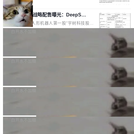
Prime Agent 的架构和市面上大多数 coding agent 有本质区别。
覆盖 rust-lang/rust 单一仓库的代码贡献。这不
局
大多数 agent harness 的设计是基于早期模型的能力—...
是项目级别的官方立场，目前由五个团队采纳，
宇树科技 IPO 战略配售曝光：DeepSe
但它可能是主流开源项目中关于 AI 辅助贡献最
ek 获配 93.3 万股，锁定 36 个月
细致的一份规则。 政策的核心只有一句话：LLM
8月6日晚间，“人形机器人第一股”宇树科技股份
可以用来分析、提炼、审阅、建议，但不能用来
有限公司披露IPO发行价格及战略配售结果，杭
白开水不加糖
创作。 具体来说，LLM 生成的代码可以提交，
州深度求索人工智能基础技术研究有限公司（De
但必须满足五个条件：预先安排、非关键、高质
Docker 29.7.2 发布
epSeek）获配93.3399万股，按150.8元/股发行
量、充分测试、充分审查，并且必须披露。LLM
价格计算，认购金额约1.41亿元，股份锁定期为
Docker 29.7.2 现已发布，具体更新内容如下：
不得生成涉及安全性的关键变更，除非作者本身
36个月。 公告显示，本次宇树科技战略配售对
Bug fixes and enhancements 修复多次传递同
白开水不加糖
就是领域专家。即使如此，政策也"强烈不建
象主要包括长期投资机构、与公司业务具有战略
一环境变量时，docker service create和docker
议"这么做。 对于不披露的情况，审核者可以直
合作关系或长期合作愿景的大型企业、科创板保
Apache Fluss 毕业成为顶级项目
service update会发生 panic 的问题。docker/cl
接关闭 PR，无需解释。 政策作者 Jynn Ne...
荐人跟投子公司，以及公司高级管理人员和核心
i#7145 修复了 Docker Engine 29.7.0 中引入的
今年 7 月，Apache Fluss 的毕业提案在 Apach
员工参与设立的专项资产管理计划。其中，Dee
一个回归问题，该问题导致拉取镜像时会拒绝包
e 孵化器项目管理委员会（IPMC）投票中获得
白开水不加糖
pSeek作为与宇树科技具备战略合作关系的企
含绝对 hardlink 目标的镜像（此类镜像由某些镜
全票通过，随后获 Apache 软件基金会董事会批
业，获配股份数量占本次发行数量的2.31%。 除
像构建工具生成）。moby/moby#53305 修复了
马斯克 AI 百科项目 Grokipedia 被曝数
准。今天，Apache 软件基金会正式宣布 Apach
DeepSeek外，腾讯旗下上海启善投资有限公司
月未更新
Docker Engine 29.7.0 中引入的一个回归问
e Fluss 孵化毕业，成为 Apache 顶级项目（TL
埃隆·马斯克推出的AI百科项目 Grokipedia 被曝
获配9...
题，该问题可能导致在旧版 Linux 内核...
P）！这一里程碑不仅标志着 Fluss 迈入新的发
长期停止内容更新，未能实现其作为“AI版维基百
白开水不加糖
展阶段，也将进一步推动流式存储、实时湖仓与
科”替代品的目标。 据 Lawfare 最新调查，自今
AI 数据基础加速融合，为实时数据基础设施的发
Solon I18n：三种解析器，零样板代码
年4月以来，Grokipedia 页面更新功能基本停