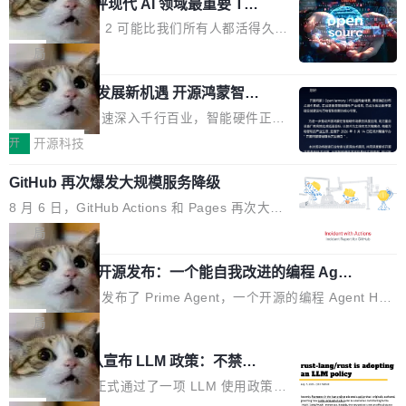
业化营销服务的需求从未如此迫切。 但市场扩容
xAI 前工程师评现代 AI 领域最重要 Top
n 这条推文引发了广泛讨论。他不是在说风凉
巧机身有效提升市面主流标准A...
3 开源项目
的同时,服务商的竞争逻辑正在改变。2026年Top
话，他是说出了一个圈内人尽皆知但很少公开捅
Flash Attention 2 可能比我们所有人都活得久。
Agency年度合辑的观察指出,“产品”这个离消费
破的事实。 Jordan 随后补充了一句软化声明：
这句话不是来自某个技术博客，而是出自 Hieu
局
者最近的载体,在整个品牌营销层面的权重显著变
「我不认为这些会议上大部分论文都在过度宣传
Pham 的一条推文。Hieu Pham 是谁？他是 xAI
高了。全域营销服务商的竞争正在从规模转向深
或造假。问题是，作为读者，如果你筛选出那些
共商智能硬件发展新机遇 开源鸿蒙智能
的早期工程师之一，在 Grok 训练基础设施团队
度,案例厚度、全域覆盖、多线协同...
硬件开发者日杭州站即将举行
看起来最令人兴奋的论文，那它们大部分都是过
工作过。近日他在 X 上发了一条帖子，列出了他
随着万物智联加速深入千行百业，智能硬件正从
度宣传的。」 这才是真正的痛点。不是所有论文
认为现代 AI 领域最重要的三个开源项目。 第一
单点设备迈向智能化、网联化、协同化发展。作
开
开源科技
都有问题，是最吸引眼球的那批论文最有问题。
个名字毫无悬念：Flash Attention 2。 Hieu 的
为面向全场景、跨终端的分布式操作系统，开源
他引用的帖子来自 Mathew Shen，一位 ICLR 2
理由很具体。FA 系列不需要解释，但 FA2 是他
GitHub 再次爆发大规模服务降级
鸿蒙通过统一技术底座和分布式能力，为不同类
026 的读者：「看了篇 ...
认为最重要的一个——复杂度恰到好处，刚好能
型智能设备的开发、连接与互联提供关键支撑，
8 月 6 日，GitHub Actions 和 Pages 再次大规
驱动你去学 CuTe，但还没被那些"邪恶的" Hopp
也为产业链企业探索产品创新与商业增长打开新
模服务降级，Actions 完全不可用超过 5 小时，
局
er++ 优化所淹没，足够容易修改和适配。 更关
的空间。 8月14日，开源鸿蒙智能硬件开发者日
webhook 停发，连自托管 runner 也因调度层故
键的是 FA2 的持久性...
（OHDD：OpenHarmony Hardware Develope
Prime Agent 开源发布：一个能自我改进的编程 Agen
障无法工作。Pages、Copilot code review、C
t，ARC-AGI 3 超越人类专家基线
r Day）将在杭州启航。活动面向智能硬件产业
opilot coding agent 全部受影响。从检测到完全
Prime Intellect 发布了 Prime Agent，一个开源的编程 Agent Har
链企业和开发者，邀请行业专家与资深技术顾
恢复，大约 12 小时。 这是 2026 年 8 月的第六
ness，核心设计围绕两个抽象：Recursive Language Model（RL
局
问，围绕开源鸿蒙技术能力、设备适配、芯片适
起事故，其中四起与 AI/Copilot 服务相关。 Git
M）和 Continual Harness。在 ARC-AGI 3 基准测试上，Prime A
配、功耗与稳定性调优、兼容性测评及统一互联
Rust 项目团队宣布 LLM 政策：不禁
Hub 员工 kdaigle 在 HN 讨论中贴出了一组数
gent + Opus 5 的组合达到了 95.5% RHAE Best@1，超过了 AR
等内容展开系统讲解和实战交流，帮助企业进一
止，但你要承认哪些代码不是你写的
据：2025 年全年 10 亿次 commit。现在，每周
C 报告的人类专家基线 95.4%。 不是又一个 coding agent 包装器
Rust 语言项目正式通过了一项 LLM 使用政策，
步了解开源鸿蒙在智能...
2.75 亿次，全年预计 140 亿次。GitHub...