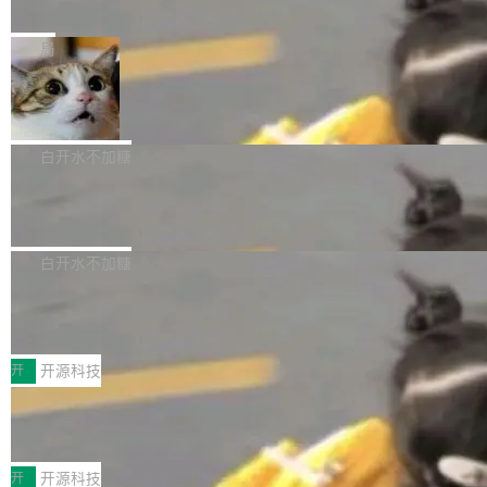
e” 和 Muse Spark 1.2 模型
mmit 之间的空隙里丢失了。 DeltaDB 要做的就
金额高达158.3亿美元，这一单项投入已经逼近
Meta 今天发布了两款 AI 产品：Muse Code，
是把这段空隙补上。 回退到任何一次编辑：Delt
微软同期总资本开支的四成。 与亚马逊、Alpha
一个在终端里运行的编程 agent；Muse Spark
局
aDB 捕获 commit 之间的每一次操作，...
bet、微软以及 Meta 等传统科技巨头相比，Spa
1.2，驱动这个 agent 的新模型。一句话概括：
ceXAI的资金消耗速度尤为引人瞩目。然而，支
美团开源 LoHoSearch，用知识图谱校
你可以用 curl -fsSL https://dev.meta.ai/install.
准 AI 能力认知
撑庞大支出的资金来源却呈现出截然不同的面
sh | bash 安装一个能在大项目里自动规划、写
机器出题的前提，是让机器拥有全局视野。整个
貌。数据显示，微软和 Meta 主要依托充沛的经
代码、验证结果的 AI 终端工具。 据介绍，Muse
构建流程可以分为四个环节：建图 → 控制难度
白开水不加糖
营现金流来覆盖资本开支，其资本支出覆盖率分
Code 是 Meta 的编程 agent 产品。它和市场上
→ 质量把关 → 数据概览。
别达到155% 和106%;而SpaceXAI的经营现金
腾讯开源 UCL-MPComm 通信库
已有的终端编程 agent 在设计理念上有几个明显
流仅能覆盖资本开支的12...
的差异点。 异步后台 agent：Muse Code 有一
腾讯网平团队宣布开源了 UCL-MPComm 通信
个主 agent 循环，外加一组后台 agent。这些后
库，并将作为transport接入Mooncake TENT。
白开水不加糖
台 agent...
该通信库针对AI Memory池化场景的数据传输需
CoStrict入选工信部2025人工智能应用
求进行了深度优化，能够实现数据中心内大规模
典型案例
计算节点间多种内存类型的高性能通信。 UCL-
近日，工信部科技司公示《2025人工智能应用典
MPComm将作为一种传输引擎接入Mooncake T
型案例入选名单》，深信服“面向企业研发场景的
开
开源科技
ENT，实现零拷贝传输性能提升30%、非零拷贝
开源 AI 编程平台 CoStrict 应用”凭借卓越的技术
传输性能最高提升5倍。UCL-MPComm底层基
深信服AI算力网关入选工信部人工智能
创新与落地成效成功入选。 全链路私有化部署，
应用典型案例！
于自研UCL-Engine通信引擎，后续腾讯网平将
助力企业AI研发安全落地 当前，越来越多企业已
前不久，工业和信息化部正式发布《2025年人工
持续开源更多基于UCL-Engine的高性能通信组
经开始引入 AI Coding 工具，通过调用公有云模
智能应用典型案例名单》，集中展示人工智能在
开
开源科技