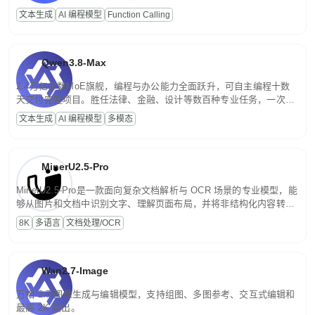
高并发、轻量化任务，适合日常对话、内容创作、基础 RAG、批量
文本生成
AI 编程模型
Function Calling
文案处理等普惠刚需场景。
Qwen3.8-Max
2.4万亿参数MoE旗舰，编程与办公能力全面跃升，可自主编程十数
天交付完整项目。胜任法律、金融、设计等数百种专业任务，一次对
话端到端交付生产级成果。原生视觉理解贯穿规划、执行与验证全流
文本生成
AI 编程模型
多模态
程，支持超长文档与长视频的深度语义解析。长程任务中自主规划与
闭环迭代，持续进化。
MinerU2.5-Pro
MinerU2.5-Pro是一款面向复杂文档解析与 OCR 场景的专业模型，能
够从图片和文档中识别文字、理解页面布局，并将非结构化内容转换
为便于存储、检索和二次处理的结构化结果。
8K
多语言
文档处理/OCR
Wan2.7-Image
万相 2.7 图像生成与编辑模型，支持组图、多图参考、交互式编辑和
最高 2K 输出。