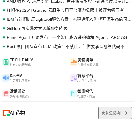
AMD 收购 AI 芯片创企 Taalas，旨在将模型权重刻进芯片以提升推理性能
红帽在2026年Gartner云原生应用平台魔力象限中被评为领导者
IBM与红帽扩展Lightwell服务方案，构建适配AI时代开源生态的可信基础设施
GitHub 再次爆发大规模服务降级
Prime Agent 开源发布：一个能自我改进的编程 Agent，ARC-AGI 3 超越人类专家基线
Rust 项目团队宣布 LLM 政策：不禁止，但你要承认哪些代码不是你写的
TECH DAILY
阅读榜单
每日内容报纸化
每周热文看这里
DevFM
智写平台
当天资讯听着看
AI 创作更轻松
激励活动
智库报告
参与活动赢源石
行业技术报告
AI 造物
更多造物项目