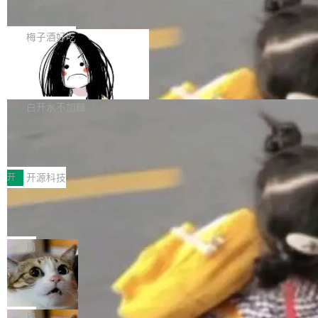
展开启新的篇章。
滞，过去三个月内没有任何条目完成更新，用户
如果你在 Spring Boot 里做过国际化，流程大概
提交的编辑请求也长期处于待处理状态。 Groki
是这样的：配 MessageSource 的 Bean、写 R
梅子酒好吃
pedia 于去年底上线，定位为由人工智能生成内
eloadableResourceBundleMessageSource、
容的百科平台，被马斯克视为传统众包百科网站
Apache Doris 4.1 全面增强 Iceberg：
声明 LocaleResolver、注册 LocaleChangeInt
支持 UPDATE、MERGE INTO 与 Iceb
维基百科的替代方案。Lawfare 调查发现，无论
erceptor…五六步之后才能看到第一行翻译文
Apache Doris 4.1 要补齐的，正是缺失的那一
erg V3
热门页面还是低关注度页面，均未出现近期更
本。 Solon 换了个方式。整个 i18n 模块围绕三
半。在已有查询能力的基础上，Doris 进一步支
白开水不加糖
新，相关问题并非局限于特定领域，而是在不同
个解析器、一个注解、一个工具类展开——没有
持了 UPDATE、DELETE、MERGE INTO 等数
主题和访问量页面中普遍存在。 调查人员最初认
XML、没有拦截器注册、没有样板配置。 资源
Testin XAgent：CIO智能测试落地指南
据修改操作、完整的表结构管理与分区演进，以
为，Grokipedia可能只是限...
文件的约定 把文件放到 resources/i18n/ 下： r
及 rewrite_data_files、expire_snapshots 等日
7月30日，TiD2026质量竞争力大会在北京中关
esources/i18n/messages.properties ...
常维护操作，并完整支持 Iceberg V3 格式。
村国家自主创新示范区会议中心开幕。本届大会
开
开源科技
由中关村智联软件服务业质量创新联盟主办，以
让非法状态不可表示：一篇关于 ADT
“智构可信·质创未来——AI原生时代的质量新范
的帖子在 Reddit 火了
式”为主题，直面AI从实验室走向规模化产业落地
有一种东西，一旦用过就回不去了。Alex Fedos
的核心质量命题。会上，《2026智能研发生产力
eev 管它叫"软件设计的基石"。 他说的东西不新
局
工具选型手册》发布，Testin云测的Testin XAge
鲜——代数数据类型（ADT），尤其是和类型
Cloudflare 开源内部企业 AI 平台 Clou
nt智能测试系统入选AI测试领域代表产品。对CI
（sum type）。但他说清楚了一件事：这不是类
dflare OS
O而言，这提示了一个转变：AI测试正在从效率
型系统的学术体操，是日常编码的思维方式。 文
Cloudflare 发布了一个开源项目 Cloudflare O
工具升级为企业的质量基础设施。 CIO面对的新
章从一个简单的例子切入。一个网站的深色主题
S。如果你只看官方博客，你会觉得这是又一
局