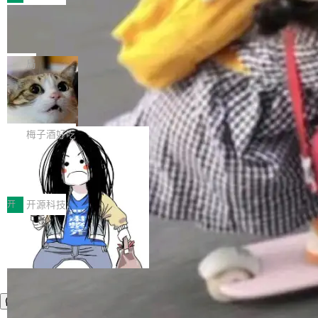
件。 腾讯网平团队在UCL-MPComm中实现了一
型或企业内部部署模型提升研发效率。但随着 AI
各领域的应用成果，覆盖技术底座、行业赋能、
个独立于业务线程的全局通信引擎（Engine），
Coding 从个人辅助工具逐步走向团队级、组织
Jeff Dean 离开 Google：一个时代的结
产品应用、支撑保障、专题等五大方向。深信服
并实...
束，一个实验室的开始
级应用，企业在规模化落地过程中，对安全性、
AI算力网关（AI创新平台）成功入选！ 随着各行
Google 员工编号 20。MapReduce 作者之一。
可控性和代码质量提出了更高要求。 首先是数据
各业的Agent走向规模化建设，算力构成形态逐
Bigtable 作者之一。TensorFlow 的作者之一。
局
安全与合规要求。对于大多数普通研发场景，公
渐丰富，用户关注的重点也在发生变化：不只是
Gemini 的架构师。Google 首席科学家。 Jeff D
有云模型能够满足快速试用和效率提升的需求。
让AI用起来，还要进一步看清混合算力时代下，
🔥 SolonCode v2026.8.4 发布：界面
ean 在 Google 工作了 27 年后，宣布离职。 他
但对于金融、能源、医疗等对数据安全要求较...
字体可调、22 种语言、记忆搜索增强
Token花在哪里、算力是否被充分利用，以及持
不是一个人走。一同离开的还有 Sanjay Ghema
打开终端就能上岗的全中文编码智能体，这一轮
续增长的AI成本该如何优化。 深信服AI算力网关
wat（Google 员工编号 23，Jeff Dean 二十多
把「看得清、用母语、记得住」三件事一次补
梅子酒好吃
正是围绕这些实际问题，从Token治理和成本治
年的编程搭档，MapReduce 和 Bigtable 的共同
齐。 SolonCode 是什么 SolonCode 是杭州无
理两个方面，让用户的每一份算力都看得清、管
作者）、Quoc Le（Google 大脑核心成员，Se
让“代码语义理解”深度释放AI Coding
耳科技研发的企业级终端编码智能体——一位全
得住、用得稳、省得下、更安全！ 一、从现在开
价值潜能：华为云码道（CodeArts）
q2Seq 和 DocAI 的共同发明人）以及 Oriol Vin
中文驱动的数字员工，自主理解需求、规划步
一、代码仓深度理解技术的作用与价值 在软件工
始，Token使用一目...
代码仓技术解析
yals（Gemini 联合负责人，AlphaSta...
骤、编写代码。不挑模型、不挑平台，curl 一行
程实践中，代码仓是企业核心知识资产的主要载
开
开源科技
装完即用。 开源地址：Gitee · GitCode · GitHu
体。企业级代码仓库通常包含数十万乃至数百万
b 安装 支持 Java 8+（8~26）、macOS / Linu
个文件，其规模远超单次模型调用可承载的上下
x / Windows / Harmony PC。 # macOS / Linu
文窗口。随着项目规模的持续扩张与代码历史的
x / Harmony PC curl -fsSL https://solon.noea
不断累积，代码仓中的模块关系、接口契约、业
r.org/solon...
务逻辑等关键信息往往分散于数十乃至数百个文
件之中，形成高度复杂的知识关联网络。传统的