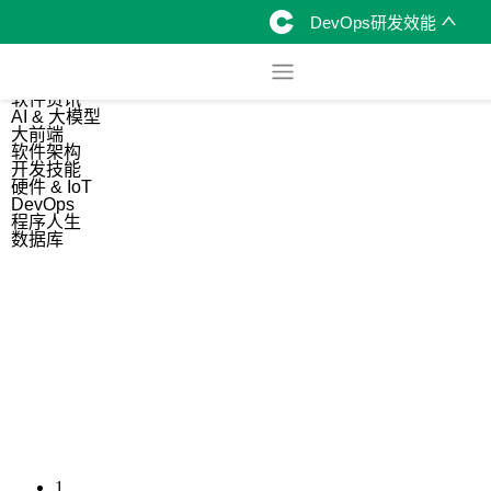
DevOps研发效能
综合
开源资讯
软件资讯
AI & 大模型
大前端
软件架构
开发技能
硬件 & IoT
DevOps
程序人生
数据库
1