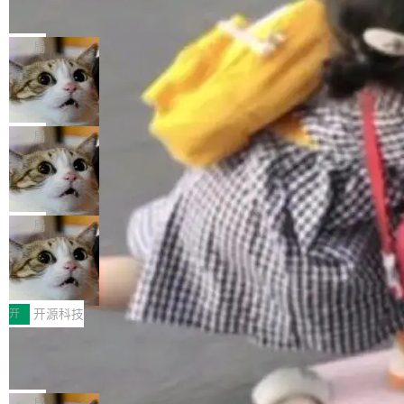
的帖子在 Reddit 火了
式”为主题，直面AI从实验室走向规模化产业落地
有一种东西，一旦用过就回不去了。Alex Fedos
的核心质量命题。会上，《2026智能研发生产力
eev 管它叫"软件设计的基石"。 他说的东西不新
局
工具选型手册》发布，Testin云测的Testin XAge
鲜——代数数据类型（ADT），尤其是和类型
nt智能测试系统入选AI测试领域代表产品。对CI
Cloudflare 开源内部企业 AI 平台 Clou
（sum type）。但他说清楚了一件事：这不是类
dflare OS
O而言，这提示了一个转变：AI测试正在从效率
型系统的学术体操，是日常编码的思维方式。 文
Cloudflare 发布了一个开源项目 Cloudflare O
工具升级为企业的质量基础设施。 CIO面对的新
章从一个简单的例子切入。一个网站的深色主题
S。如果你只看官方博客，你会觉得这是又一
局
现实 过去两年，CIO们的焦虑清单上多了两项：
设置，如果用布尔值 + 可空字段来表示——bool
个"AI 知识库 + 聊天机器人"——每个大厂都在
一是如何让大模型和智能体应用安全地从PoC走
ean 表示是否可切换，nullable 的默认模式、浅
Deno 团队开源 Celld，可自托管的分
做，没什么新鲜的。 但 Kenton Varda 在 Twitte
向生产，二是如何让测试团队跟得上AI应用...
布式 Durable Objects
色方案、深色方案——会产生大量无意义的组
r 上把事情说清楚了： 今天我们发布了 Cloudfla
Ryan Dahl 领导的 Deno 团队推出了最新开源项
合。方案缺了、配置冲突了、全 null 了。要知道
re OS，一个带连接器的聊天机器人，跟其他所
目 Celld，一个能在自己机器上运行 Cloudflare
局
哪些组合有效，作者说，你得靠"文档、校验、或
有科技公司做的一样。只不过，实际上它不一
Workers 和 Durable Objects 的守护进程。 设
者部落知识"。 换个写法。Rust 的 enum，两个
鲁大师7月新机性能/流畅/AI榜：vivo夺
样。这是 Sandstorm.io 的重制版，我十年前的
计思路很直接：每个对象是一个独立的 SQLite
变体：Switchable...
性能、流畅双第一，三星Galaxy Z系列
那个创业公司。不同的是，这次它构建在 Cloudf
数据库，按名称寻址，复制到你自己的 S3 兼容
2026年7月的手机市场，由于存储等硬件成本暴
新折叠缺席
lare Workers 上——我花了九年时间搭建的平台
存储库里。节点之间只通过这个存储库协调——
增，手机厂商的日子也不好过啊，新机速度明显
开
开源科技
——并且深度集成了 AI。这基本上是我十年秘密
没有控制平面，没有共识协议。每个对象自带一
放缓，因此硝烟味淡了许多。新机参数规格除开
计划的顶峰。 十年前，Ken...
Zed 推出 DeltaDB，一个记录 commit
个小型数据库，应用天然按分片构建，单个数据
高价的三星折叠（三星Galaxy Z Fold8 Ultra / Z
之间所有操作的版本控制系统
库的竞争和爆炸半径问题在设计层面就被消除
Fold8 / Z Flip8）外，其余要么是中低端机器，
Zed 编辑器团队发布了新项目——DeltaDB，一
了。 闲置的 cell 会休眠到几乎不占资源。当 cel
例如iQOO Z11i、REDMI Note 17、REDMI No
个在 git commit 之间记录每一次编辑操作的版
局