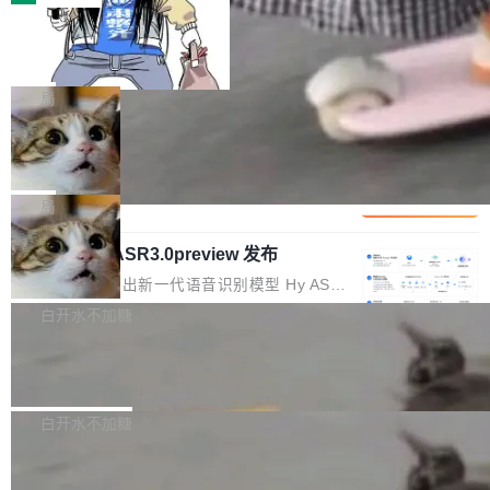
装完即用。 开源地址：Gitee · GitCode · GitHu
体。企业级代码仓库通常包含数十万乃至数百万
b 安装 支持 Java 8+（8~26）、macOS / Linu
一条“删库”命令跑 17 小时，算法工程
个文件，其规模远超单次模型调用可承载的上下
师删光 89TB 数据只为干私活
x / Windows / Harmony PC。 # macOS / Linu
文窗口。随着项目规模的持续扩张与代码历史的
最高人民检察院8月4日公布了一起案件：北京一
x / Harmony PC curl -fsSL https://solon.noea
不断累积，代码仓中的模块关系、接口契约、业
名90后算法工程师王某，为了给自己接的私活腾
局
r.org/solon...
务逻辑等关键信息往往分散于数十乃至数百个文
服务器空间，删光了公司AI游戏部门的全部核心
件之中，形成高度复杂的知识关联网络。传统的
Cloudflare 分享推理优化实践：KV ca
数据。 王某2024年1月入职东城区某科技公司AI
che 量化 + 权重压缩，吞吐量提升 4
代码检索手段（如关键词匹配、目录遍历）仅能
短剧部门，有互联网大厂背景。在公司内部架构
Kimi 和 GLM 是当前最强的大模型系列之一，但
1%，成本降 30%
在语法层面完成文本定位，难以触及代码的语义
调整期间，部门三次通知全员将数据从A集群迁
它们有一个共同的问题：太吃显存了。月之暗面
局
内涵与结构关联，导致开发者使用代码智能体在
移到B集群，王某都回复了"收到"。 他没有迁移
的 Kimi K 系列和智谱的 GLM 都是长上下文、M
理解大规模代码仓时面临显著"代码仓理解"瓶
数据。2024年9月3日下午4点，他使用此前登录
腾讯混元 Hy ASR3.0preview 发布
oE 架构的大模型，好用到让人上瘾，但 GPU 显
颈。 代码仓深度理解服务（以下简称" CodeBas
的账号密码进入A集群，输入了一条被程序员圈
存永远不够用。 Cloudflare 的 Workers AI 团队
腾讯混元正式推出新一代语音识别模型 Hy ASR
e深度理解服务"）是华为云码道（CodeA...
称为"删库跑路"的命令——最高管理员权限、无
一直在跑这些模型的推理。他们在官方博客上发
3.0preview。基于最新一代大语言模型 Hy3 的
白开水不加糖
需确认、强制递归删除。17个小时后，运维人员
了一篇技术文章，详细拆解了三种让大模型在 G
语言理解能力，以及融合了高精度语音识别与深
发现异常并中止进程时，89TB数据已经没了。
PU 上跑得更省、更快的技术手段——KV cache
Pale Moon 34.3.2 发布，苍月浏览器
度语义理解能力，实现了语音识别能力的全面升
删掉的是AI游戏部门的全部开发文件，包括公司
量化、模型权重压缩、以及共享 KV cache 的完
级。 根据介绍，Hy ASR3.0preview 目标在于：
Pale Moon 34.3.2 现已发布，这是一个安全更
自研的多个文生3D和...
整性保护。效果是：吞吐量提升 41%，每 token
让语音识别不再只是听清，而是真正听懂。通过
新和少量网页兼容性修复版本。 Changes/fixe
白开水不加糖
成本降低 30%，精度不变。 FP8 省的不仅是显
先理解你的语境和意图，再把准确的文字直接给
s： 实现了URL.Parse()便捷功能 对浏览器内部
存 KV cache 是推理时最吃显...
到你。从“逐字转写、单点优化”演进为“理解语
PostgreSQL 18/19 新特性深度解读
函数添加了多项边界检查，以避免潜在的越界访