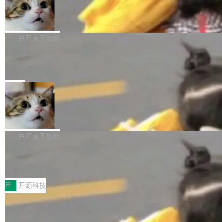
生成与复杂版式组织； 更稳定的图...
untu 用户在用，那用 snap 打包就没什么可纠结
FFmpeg 9.0 发布
创始人的角色「太累了」。几天后，The Inform
的。 从 deb 到 snap 的迁移路径 hwctl 是 rust-
ation 就曝出她将重回 OpenAI，负责递归自我
FFmpeg 9.0 现已发布，包含多项改进。官方更
hwlib 硬件 API 库的一部分，命令行工具负责查
改进方向的研究。她是 Thinking Machines 过
新日志列出的 9.0 版本主要更新内容如下： 扩
白开水不加糖
询 Ubuntu 的硬件认证数据库。...
去一年内第四个离开的联合创始人。 这家由前
展 AMF 色彩转换器 (vf_vpp_amf) 的 HDR 功能
OpenAI CTO Mira Murati 创立的公司，连创始
DeepSeek V4 Flash 单日消耗 8 万亿 t
MP4 muxer 中支持 LCEVC 音轨复用 Playdate
okens 登顶热搜
团队都留不住。 但 Thinking Machines 不是唯
视频编码器和多路复用器 添加 v360_vulkan filt
8 万亿 tokens。一天。一家公司的消耗。 Open
一在人才争夺战中失血的公司。六月，Google
er HE-AAC 960 解码 (DAB+) transpose_cuda
Code 在 X 上发帖：「DeepSeek Flash did 8T
局
连失两员大将：Noam Shazeer 去了 Op...
filter 添加 AMF Frame Rate Converter (vf_frc
tokens on August 1st. 5T of free usage + 3T
_amf) filter SMPTE 2094-50 元数据支持和直
NetBSD 11.0 正式发布
on OpenCode Go.」79.8 万次浏览，连带着 #
通 ProRes RAW VideoToolbox 硬件加速器 AP
DeepSeek一天消耗了8万亿# 上了微博热搜——
NetBSD 11.0 现已正式发布，这是 NetBSD 操
V ...
注意这是 OpenCode 一家的消耗。 OpenCode
作系统的第十八个主要版本。 自 NetBSD 10.1
白开水不加糖
是 Anomaly 出品的 AI 编程工具，套餐 10 美元/
以来的变化 更新亮点： 新增对 RISC-V 处理器
月。用户交了 10 美元，就能用 DeepSeek Flas
2026 ChinaJoy鸿蒙游戏增长臻享会举
架构的支持。NetBSD 11.0 是首个支持 64 位 R
办，鲸鸿动能系统呈现游戏行业解决方
h 随便写代码，按网友说法：「怎么使劲用也用
ISC-V 平台的稳定版本，涵盖一系列基于 StarFi
8月1日，2026 ChinaJoy期间，鸿蒙游戏增长臻
案
不完。」5T 来自免费额度，3T 来自 Go...
ve JH71XX 的设备，例如 VisionFive 2、PINE
享会在上海举办。鸿蒙生态的全场景智慧营销平
开
开源科技
64 STAR64，以及 QEMU。 增强了对 POSIX.1
台鲸鸿动能协同华为游戏中心，面向游戏行业开
-2024 和 C23 编程接口标准的兼容性。 compat
技嘉X3D系列再添新成员 B850 AORU
发者及生态伙伴，系统呈现了平台在游戏领域的
S ELITE X3D主板强化性能体验
_linux(8) 增强了对 Linux 系统调用的支持，包
完整能力版图——从IAP高价值用户的全周期经
面向AMD Ryzen X3D处理器玩家，技嘉X3D系