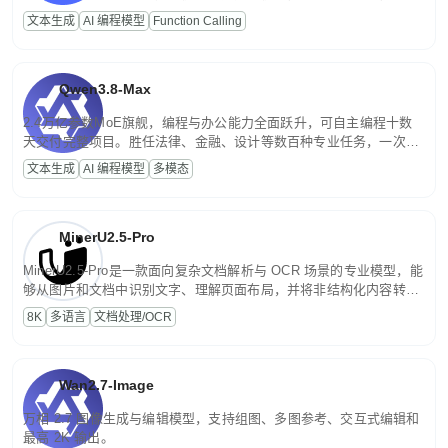
高并发、轻量化任务，适合日常对话、内容创作、基础 RAG、批量
文本生成
AI 编程模型
Function Calling
文案处理等普惠刚需场景。
Qwen3.8-Max
2.4万亿参数MoE旗舰，编程与办公能力全面跃升，可自主编程十数
天交付完整项目。胜任法律、金融、设计等数百种专业任务，一次对
话端到端交付生产级成果。原生视觉理解贯穿规划、执行与验证全流
文本生成
AI 编程模型
多模态
程，支持超长文档与长视频的深度语义解析。长程任务中自主规划与
闭环迭代，持续进化。
MinerU2.5-Pro
MinerU2.5-Pro是一款面向复杂文档解析与 OCR 场景的专业模型，能
够从图片和文档中识别文字、理解页面布局，并将非结构化内容转换
为便于存储、检索和二次处理的结构化结果。
8K
多语言
文档处理/OCR
Wan2.7-Image
万相 2.7 图像生成与编辑模型，支持组图、多图参考、交互式编辑和
最高 2K 输出。