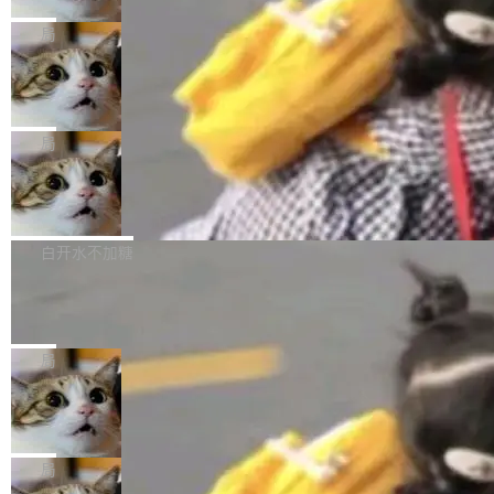
2027 年就能追上美国前沿实验室的水平。 Dela
五年前，David Crawshaw 问过很多软件工程师
频技...
最终并未成功落地，而高额算力消耗持续运行长
ngue 把原因归结为一件事：开放协作。中国的
一个问题：你写过什么给自己用的程序？答案几
局
达 5 个月，公司直到财务对账时才察觉异常。这
AI 开发者在一个共享和协作的生态里加速迭代，
乎都是没有。工程师们整天用别人写的程序写程
意味着一个无人看管的 AI 程序，在近半年时间
而美国模型厂商在"闭门造车"。他的原话是 "buil
DeepSeek Harness 宣布内测邀请，全
序给别人用。偶尔有人自己写个博客系统、智能
里日夜不停地"烧钱"。 复盘显示，...
网最大规模开源 Agent 路演现场诞生
ding in silos"——各自为战，互不通气。 这个判
家居控制、家庭实验室，都算稀奇事。 Crawsh
一条内测招募帖，发出去的时候大概没人想到它
断从他嘴里说出来分量不同。Hugging Face 是
aw 是 Shelley 的作者，一个开源 AI coding age
会变成一场开源 Agent 生态的路演。 8月1日，
局
全球最大的开源 AI 平台，上面跑着上百万个模
nt。他最近在博客上写了一篇文章，核心论点很
DeepSeek Harness 团队负责人崔添翼（tiany
型。谁在开源赛道上领先，...
简单：开发者工具必须开源。 理由不是传统的自
商汤 SenseNova U1.5-Lite-Preview
i）在 X 上发帖： 「如果你是 Agent Harness 相
开源
由软件情怀，而是一个跟 AI agent 直接相关的
关开源项目的开发者，希望参加 DeepSeek Har
商汤科技宣布面向社区开源轻量级统一多模态模
技术判断。 两行 prompt 就能个性化任何软件 C
ness 的内测，可以回复或私信联系我。请附上
型的预览版本 SenseNova U1.5-Lite-Preview。
白开水不加糖
rawshaw 给出了两个 prompt。 第一个： "下载
GitHub id 以及开源代表作。」 DeepSeek 曾在
公告称，SenseNova U1.5-Lite-Preview并非简
某个软件的源码，在本地构建。修改 agent ...
官方招聘信息中写过一条简洁有力的公式：Mod
Ubuntu 将核心系统包从 deb 转成了 s
单的模型规模升级，而是基于 SenseNova U1
nap
el + Harness = Agent。模型负责理解和推理，
的一次系统性迭代，不仅在同一架构中贯通视觉
Ubuntu 正在把又一个核心系统包从 deb 转为 s
Harness 负责把能力落到真实环境中——调用工
理解、推理、生成与编辑，还仅以 8B-MoT 的轻
nap。这次是 hwctl——一个用来检查 Ubuntu
局
具、读写文件、管理上下文、处理错误、完成闭
量大小，将能力推进到4K、更精细的真实质感、
硬件认证状态的命令行工具。 Canonical 工程师
环。崔添翼招人的标...
更复杂的视觉控制和可持续迭代编辑。 相比 U
Dario Amodei 担心新人来 Anthropic
Alan Griffiths 在邮件列表中说得很直白：「hwc
只为金钱，不为使命
1，U1.5-Lite-Preview 在以下方向上带来了显著
tl 是一个 Ubuntu 专有的包，它和它的依赖项都
顶级 AI 研究员在两家公司之间来回跳，中间只
提升： 原生支持4K图像生成； 更精细的局部纹
是 Ubuntu 专有的，不会用在其他发行版上。」
隔了几天。 Lilian Weng 上周刚宣布因健康原因
局
理、细节与真实世界质感； 更准确的中英文文字
所以 deb 版本的受众实际上为零。既然只有 Ub
离开 Thinking Machines Lab，说自己作为联合