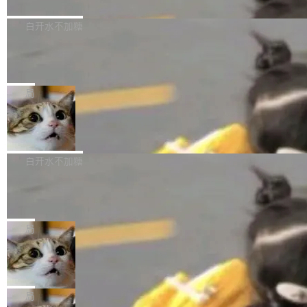
境、兼容场景、一键直出”。 Hy ASR 3.0 previe
问、下溢和溢出。（DiD） 修复了加载和解析内
演讲者分享了一个有趣的实践：面对 PG 18 已
w 不要求标准普通话，方言识别覆盖粤语、吴语
容提供的字体时出现的几个问题 为避免音频加
发布的 Release Notes，他利用 AI 工具（如 Co
白开水不加糖
等 10 大方言片区和 20 余个二级小片区。在开
载、处理和播放过程中可能出现的一系列错误，
pilot）对数千条 commit 日志进行自动分析，先
源评测集中，Hy ASR 3.0 preview 在多语种的
慕尼黑市政府为全职开源项目维护者提
对音频采样频率设定了下限 采样率低于 8kHz
让模型总结出三十余条潜在特性，再逐条要求生
WER（...
供资助
（通常被认为是 "telephone"/"walkie-talkie" 音
成详细解释和代码校验，最终筛选出对用户体感
"在过去大约 10 年的大部分时间里，libexpat 的
质的最低采样率）的音频格式将被拒绝 修复了 C
最强的若干项。对于尚未正式发版的 PG 19，则
维护工作一直与我的日常工作、家务、社交生活
局
SS 圆角虚线样式中可能存在的问题 如果表单中
通过拉取过去一年内（从 PG 18 Beta1 时间点
和休闲娱乐竞争时间。" 这是 libexpat 维护者 S
的图像元素不在同一个子树中，则它们将不再关
Firefox 153.0.3 发布
至今）的所有 commit，同样交由 AI 分析提炼。
ebastian Pipping 写在博客里的话。8 月 4 日，
联 加...
经过人工复核，准确度令人满意。这一方法也为
他宣布了一个新消息：从 2026 年 8 月 1 日起，
Firefox 153.0.3 现已发布，具体更新内容如
社区爱好者提供了高效跟踪新版本的思路。
他可以全职维护 libexpat 了，最长 6 个月。发
下： New Smart Window 包含多项增强功能：
白开水不加糖
工资的是慕尼黑市政府。 libexpat 是一个 C99
<ul> <li>现在建议列表会显示更多结果，方便用
编写的流式 XML 解析器，MIT 许可证。和 libx
Cloudflare Computer 开源：你的 Age
户查找历史记录和切换到已打开的标签页。（<a
nt 需要一台电脑，而不是一个容器
ml2 一样，它是世界上使用最广泛的 XML 解析
href="https://bugzilla.mozilla.org/show_bug.c
Cloudflare 开源了名为 @cloudflare/computer
库之一。你的操作系统、浏览器、无数的基础设
gi?id=2019042">Bug&nbsp;2019042</a>）</l
的 npm 包。项目的核心论点是：容器不适合 Ag
局
施软件，很可能都在用它。而过去十年，维护它
i> <li>现在，助手可以直接使用 Exa 的网络搜索
ent 计算。真正适合的，是 Isolate。 Cloudflare
的人一直在用业余...
结果回答问题，而无需将问题转交给搜索引擎。
OpenAI 公开邮件和聊天记录回应苹果
工程师在这件事上没什么可谦虚的——他们用 W
诉讼，称“Apple is getting this wron
（<a href="https://bugzilla.mozilla.org/show_
orkers 跑了十年 Isolate。用 CEO Matthew Pri
上个月，苹果一纸诉状把 OpenAI 告上法庭，指
g”
bug.cgi?id=204...
nce 的话说：「我们一生都在用 Isolate 运行代
控其挖角苹果前员工并窃取商业秘密。苹果的诉
局