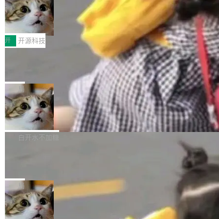
码，而 AI Agent 不需要容器，它们需要的是 Iso
状把 OpenAI 描述成一个系统性地从前东家挖
late。」 容器为什么不合适 容器的问题在于启动
HUAWEI MatePad Edge上架WorkBu
人、套取机密信息的对手。 OpenAI 没发律师
ddy鸿蒙PC版，说话就能干活的AI办公
和销毁都太重了。一个 Agent 要执行的任务可能
函，也没选择庭外沉默。它在官网贴了一篇博
全能AI工作台WorkBuddy鸿蒙PC版上架HUAWE
搭子
只需要几毫秒的 CPU 时间，但容器从冷启动到
文，标题只有六个字：Apple is getting this wro
I MatePad Edge应用市场，直接下载即可使
开
开源科技
就绪要花数秒。如果未来有十...
ng。 然后，它把邮件往来和 iMessage 聊天记
用，与鸿蒙电脑上的体验一致。值得一提的是，
录全贴了出来。 他发错人了 苹果外部律师 Gabr
FFmpeg 9.0 发布：代号“Lei”，以此纪
这是目前市面上唯一支持平板接入WorkBuddy P
念中国开发者雷霄骅
iel Gross 来自 Weil 律所，2 月 23 日下午 5:53
C版的产品，搭载“人机双写”重磅功能——你写
全球知名开源多媒体框架 FFmpeg 今天正式发
给 OpenAI 总法律顾问 Che Chang 发了封邮
你的，AI写AI的，同屏协作互不干扰。一句话让
布了 9.0 版本。这个版本除了带来新一代音视频
局
件，附了一封长信，要求 OpenAI 配合调查前苹
AI帮你干活，现在开启全新体验！ 温馨提示：
处理能力和硬件加速支持之外，还有一个特殊之
果员工带走机密信...
体验WorkBuddy鸿蒙PC版前，请将 HUAWEI M
亚马逊成本失控：AI 写代码烧掉 1215
处：FFmpeg 9.0 的代号是“Lei”。 这个名字，
万元，超预算 860%
atePad Edge 升级至 HarmonyOS 6.1.0.135S
来自中国开发者雷霄骅（Lei Xiaohua）。 对于
外媒近日曝光了亚马逊的多份内部报告显示，AI
P9 patch03及以上版本。 *升级路径：设置 > 搜
很多中国音视频开发者而言，这个名字并不陌
导致公司在多个项目上超支。《金融时报》报道
白开水不加糖
索“软件更新” > 检查更新，即可搜索新版本，下
生。十年前，他通过大量中文技术文章、源码分
称，仅一个项目的成本超支就高达 180 万美元
载安装完成升级即可。 没有...
析和开源示例，让一代开发者第一次真正理解 F
Hugging Face CEO 发声：中国正在开
（约合人民币 1215 万元）。 具体来说，一名工
源模型上碾压我们
Fmpeg，也成为很多人进入音视频开发领域的
程师借助 Anthropic 旗下 Claude Sonnet 模型
"他们正在开源模型上碾压我们。" Hugging Fac
“启蒙老师”。 而今年，恰好是雷霄骅离世十周
编写程序，目标是完成电商平台作者信息与商品
e CEO Clément Delangue 在 CNBC 的采访里
局
年。FFmpeg 社区最终选择用一个大版本的名
列表的数据匹配 —— 一项常规的数据处理任
没有拐弯抹角。他说中国正在赢得 AI 竞赛，而
字，留下了这份纪念。 雷霄骅曾是中国传媒大学
务，最终却产生了 180 万美元的账单，实际支出
当 AI agent 把源码变成了最好的扩展系
且按目前的速度，中国 AI 工具预计在今年底或
数字电视技术方向的博士生，长期从事视频、音
统，开发者工具必须开源
超出原定预算 860%。 更令人意外的是，该项目