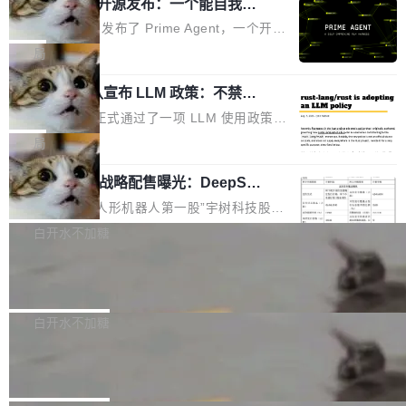
（OHDD：OpenHarmony Hardware Develope
Prime Agent 开源发布：一个能自我改
障无法工作。Pages、Copilot code review、C
进的编程 Agent，ARC-AGI 3 超越人类
r Day）将在杭州启航。活动面向智能硬件产业
opilot coding agent 全部受影响。从检测到完全
Prime Intellect 发布了 Prime Agent，一个开源
专家基线
链企业和开发者，邀请行业专家与资深技术顾
恢复，大约 12 小时。 这是 2026 年 8 月的第六
的编程 Agent Harness，核心设计围绕两个抽
局
问，围绕开源鸿蒙技术能力、设备适配、芯片适
起事故，其中四起与 AI/Copilot 服务相关。 Git
象：Recursive Language Model（RLM）和 C
配、功耗与稳定性调优、兼容性测评及统一互联
Hub 员工 kdaigle 在 HN 讨论中贴出了一组数
Rust 项目团队宣布 LLM 政策：不禁
ontinual Harness。在 ARC-AGI 3 基准测试
等内容展开系统讲解和实战交流，帮助企业进一
止，但你要承认哪些代码不是你写的
据：2025 年全年 10 亿次 commit。现在，每周
上，Prime Agent + Opus 5 的组合达到了 95.
Rust 语言项目正式通过了一项 LLM 使用政策，
步了解开源鸿蒙在智能...
2.75 亿次，全年预计 140 亿次。GitHub...
5% RHAE Best@1，超过了 ARC 报告的人类专
覆盖 rust-lang/rust 单一仓库的代码贡献。这不
局
家基线 95.4%。 不是又一个 coding agent 包装
是项目级别的官方立场，目前由五个团队采纳，
器 Prime Agent 的架构和市面上大多数 coding
宇树科技 IPO 战略配售曝光：DeepSe
但它可能是主流开源项目中关于 AI 辅助贡献最
ek 获配 93.3 万股，锁定 36 个月
agent 有本质区别。大多数 agent harness 的设
细致的一份规则。 政策的核心只有一句话：LLM
8月6日晚间，“人形机器人第一股”宇树科技股份
计是基于早期模型的能力—...
可以用来分析、提炼、审阅、建议，但不能用来
有限公司披露IPO发行价格及战略配售结果，杭
白开水不加糖
创作。 具体来说，LLM 生成的代码可以提交，
州深度求索人工智能基础技术研究有限公司（De
但必须满足五个条件：预先安排、非关键、高质
Docker 29.7.2 发布
epSeek）获配93.3399万股，按150.8元/股发行
量、充分测试、充分审查，并且必须披露。LLM
价格计算，认购金额约1.41亿元，股份锁定期为
Docker 29.7.2 现已发布，具体更新内容如下：
不得生成涉及安全性的关键变更，除非作者本身
36个月。 公告显示，本次宇树科技战略配售对
Bug fixes and enhancements 修复多次传递同
白开水不加糖
就是领域专家。即使如此，政策也"强烈不建
象主要包括长期投资机构、与公司业务具有战略
一环境变量时，docker service create和docker
议"这么做。 对于不披露的情况，审核者可以直
Apache Fluss 毕业成为顶级项目
合作关系或长期合作愿景的大型企业、科创板保
service update会发生 panic 的问题。docker/cl
接关闭 PR，无需解释。 政策作者 Jynn Ne...
荐人跟投子公司，以及公司高级管理人员和核心
i#7145 修复了 Docker Engine 29.7.0 中引入的
今年 7 月，Apache Fluss 的毕业提案在 Apach
员工参与设立的专项资产管理计划。其中，Dee