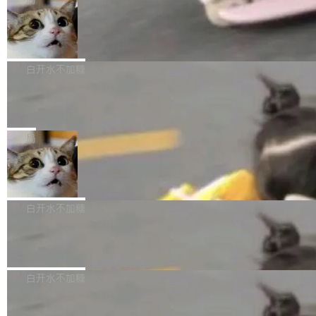
l 迁移或唤醒时，新宿主从 S3 恢复 SQLite 数据
te 17 Pro、OPPO K15，要么是vivo X300 E这
本控制系统。目前处于 Early Access 阶段。 De
库继续执行。存储库是持久化的唯一真相...
样的次旗舰。 Galaxy Z Fold8 Ultra / Z Fold8 /
SpaceXAI 单季资本开支达 183 亿美元
ltaDB 的核心思路直接写在 landing page 最显
Z Flip8三款折叠屏新机均在7月22日发布，且全
眼的位置：「Software is made between com
根据风险投资人Tomer Tunguz 博客（VC 分
部搭载骁龙8 Elite Gen5 for Galaxy，它们本该
mits」——软件是在 commit 之间写出来的。git
析）披露的最新分析与第二季度业绩报告，Spac
白开水不加糖
是7月性...
只记录了你提交的最终状态，但真正的工作过程
eXAI在上个季度的总资本支出飙升至183.7亿美
——打字、删改、试错、agent 对话——都在 co
Meta 发布终端编程 Agent“Muse Cod
元。其中，绝大部分资金被直接用于 AI 领域，
e” 和 Muse Spark 1.2 模型
mmit 之间的空隙里丢失了。 DeltaDB 要做的就
金额高达158.3亿美元，这一单项投入已经逼近
Meta 今天发布了两款 AI 产品：Muse Code，
是把这段空隙补上。 回退到任何一次编辑：Delt
微软同期总资本开支的四成。 与亚马逊、Alpha
一个在终端里运行的编程 agent；Muse Spark
局
aDB 捕获 commit 之间的每一次操作，...
bet、微软以及 Meta 等传统科技巨头相比，Spa
1.2，驱动这个 agent 的新模型。一句话概括：
ceXAI的资金消耗速度尤为引人瞩目。然而，支
美团开源 LoHoSearch，用知识图谱校
你可以用 curl -fsSL https://dev.meta.ai/install.
准 AI 能力认知
撑庞大支出的资金来源却呈现出截然不同的面
sh | bash 安装一个能在大项目里自动规划、写
机器出题的前提，是让机器拥有全局视野。整个
貌。数据显示，微软和 Meta 主要依托充沛的经
代码、验证结果的 AI 终端工具。 据介绍，Muse
构建流程可以分为四个环节：建图 → 控制难度
白开水不加糖
营现金流来覆盖资本开支，其资本支出覆盖率分
Code 是 Meta 的编程 agent 产品。它和市场上
→ 质量把关 → 数据概览。
别达到155% 和106%;而SpaceXAI的经营现金
已有的终端编程 agent 在设计理念上有几个明显
腾讯开源 UCL-MPComm 通信库
流仅能覆盖资本开支的12...
的差异点。 异步后台 agent：Muse Code 有一
腾讯网平团队宣布开源了 UCL-MPComm 通信
个主 agent 循环，外加一组后台 agent。这些后
库，并将作为transport接入Mooncake TENT。
白开水不加糖
台 agent...
该通信库针对AI Memory池化场景的数据传输需
CoStrict入选工信部2025人工智能应用
求进行了深度优化，能够实现数据中心内大规模