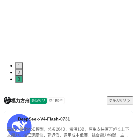
1
2
3
模力方舟
最新模型
热门模型
更多大模型
DeepSeek-V4-Flash-0731
高效轻量化MoE模型，总参284B，激活13B，原生支持百万超长上下
文能力。推理速度快、延迟低、调用成本低廉，综合能力均衡，主打