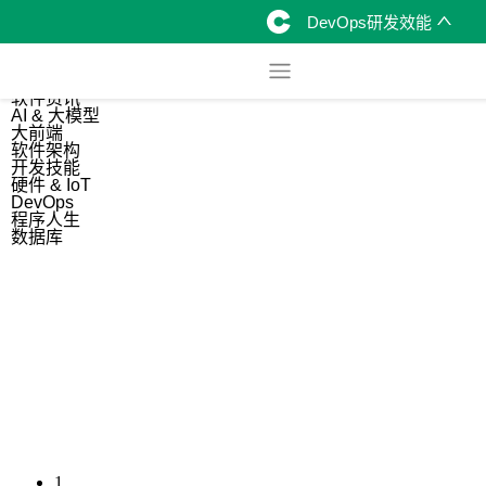
DevOps研发效能
综合
开源资讯
软件资讯
AI & 大模型
大前端
软件架构
开发技能
硬件 & IoT
DevOps
程序人生
数据库
1