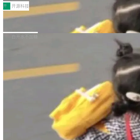
一，界面错位。他说这个问题"两年前就发现了，
AI 聊天功能（添加了一些快捷键）</span></li>
2026卫星活动——第二届多语种对话语音语言模
开
开源科技
至今没变"。 数据流方面，Manshin 指出 SwiftU
<li><span style="color:#000000">新增了始终
型挑战赛 （Multilingual Conversational Speec
I 的属性包装器演进史...
在新 SQL 控制台中打开 AI 生成的脚本的功能</
Qwen3.8-Max 发布，下周开源 Qwen3.
h Language Model Challenge，MLC-SLM）T
8-27B
span></li> <li><span style="color:#000000...
ask 1赛道中，传音TEX AI中心语音算法团队以
千问大模型宣布正式推出 Qwen 家族迄今最强大
自主研发的说话人归属多语种自动语音识别系统
的模型 Qwen3.8-Max，也是其首个 Max 规模
白开水不加糖
取得tcpMER 15.41%的成绩，在全球110支参赛
的开源权重模型。Qwen3.8-Max 的模型权重预
队伍中位列第二。此次突破展现了传音在多语种
计将于开源，彼时也将同步开源 Qwen3.8-27B
语音识别、说话人日志、时间对齐与长音频工程
模型。 根据介绍，Qwen3.8-Max 基于 Qwen 3.
加载更多
化系统等关键方向的系统性技术实力。 本届赛事
5 的架构基础构建，参数规模扩展至 2.4 万亿，
聚焦多语言对话语音模型面临的关键技术挑战，
激活参数95B，支持100万上下文Tokens，在编
共吸引来自全球工业界与学术界的1...
程、办公、科研以及长周期任务等方面实现了全
面提升。它不仅能应对更具挑战性的问题，还能
更可靠地端到端完成复杂任务，输出值得信赖的
成果。 全球开发者都可通过千问 AI 平台获得 Q
wen3.8 的 API 服务：国内每百万 Tok...