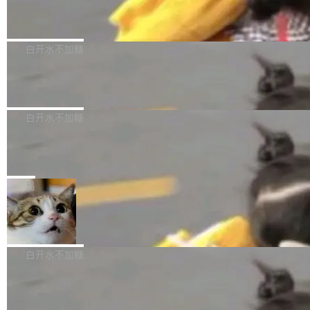
（圈/秒），声音来自真实竹知了录音的 1.72 秒
Apache Dubbo-go v3.3.2 正式发布
用东软飞标医学影像标注平台，同样的工作缩短
采样，无缝循环。音频解码失败时，还有一套合
至4小时，效率提升30倍。 这组数字背后，改变
这个版本面向生产环境，重心在内核稳定性。我
成兜底——锯齿波振荡器模拟脉冲，并联带通共
的不只是速度，而是把医学影像转化为AI能力的
们彻底收敛了旧配置体系，扩展了 Triple 协议与
白开水不加糖
振峰模拟竹膜和筒腔共鸣。 技术细节上，物理引
路径真正打通了。 大型医院积累的影像数据规模
泛化调用能力，加强了应用级元数据和服务治
擎是绳系质点模型：重力、弹性绳（只拉不
庞大，但不能直接用于训练模型。器官、病灶和
Calibre 9.12 发布，功能强大的开源电
理，同时集中修了并发安全、资源泄漏和热路径
推）、空气阻力，1/240 秒定步长积...
子书工具
组织边界，必须由专业医生逐层识别、标记和校
性能问题。
Calibre 开源项目是 Calibre 官方出的电子书管
正，才能成为机器能理解的高质量数据。医学影
理工具。它可以查看，转换，编辑和分类所有主
白开水不加糖
像AI落地最昂贵的环节，不是算法，是专业医生
流格式的电子书。Calibre 是个跨平台软件，可
的时间。 张医生是某三甲医院放射科副主任医
SwiftUI 问世七年了，为什么开发者还
以在 Linux、Windows 和 macOS 上运行。 Cal
师，牵头一项腹部肌肉影像课题。他需要在数百
在骂它？
ibre 9.12 现已正式发布，此次更新内容如下：
Yakov Manshin 发了一期长达 40 分钟的 YouT
张CT影像上完成像素级精细分割，让系统"...
新功能 macOS：在 Connect/Share 按钮中添加
ube 视频，标题是"SwiftUI 七年后：一个平庸的
局
通过 AirDop 共享书籍的功能 Content server：
故事"。视频核心观点很简单：SwiftUI 发布七年
支持可向服务器后端添加新端点的插件 Edit boo
DBeaver 26.1.4 发布
了，仍然像一个永久公测版。 Manshin 从数据
k：Compress images：添加将 GIF 图像转换为
流、布局系统、API 稳定性、性能、跨平台五个
DBeaver 是一个免费开源的通用数据库工具，适
JPEG/WebP 的选项 ToC Editor：添加一个按
维度逐一批判了 SwiftUI。最让人印象深刻的一
用于开发人员和数据库管理员。DBeaver 26.1.4
白开水不加糖
钮，用于对目录中的条目进...
个论据是：苹果官方的 SwiftUI 教程项目 Land
现已发布，具体更新内容包括： AI 助手： <ul st
marks，用最新 Xcode 在最新 macOS 上构建
传音TEX AI语音算法团队斩获MLC-SL
yle="margin-left:0; margin-right:0"> <li><span
M 2026国际挑战赛Task 1亚军
运行，出来的效果是坏的——侧边栏按钮大小不
style="color:#000000">现在可以通过键盘访问
近日，在国际语音领域顶级会议INTERSPEECH