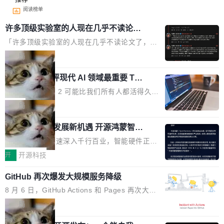
阅读榜单
许多顶级实验室的人现在几乎不读论文
了
「许多顶级实验室的人现在几乎不读论文了，而
且他们认为 ICLR/ICML/NeurIPS 充斥着大量过
局
度宣传和欺诈。」 OpenAI 研究员 Keller Jorda
xAI 前工程师评现代 AI 领域最重要 Top
n 这条推文引发了广泛讨论。他不是在说风凉
3 开源项目
话，他是说出了一个圈内人尽皆知但很少公开捅
Flash Attention 2 可能比我们所有人都活得久。
破的事实。 Jordan 随后补充了一句软化声明：
这句话不是来自某个技术博客，而是出自 Hieu
局
「我不认为这些会议上大部分论文都在过度宣传
Pham 的一条推文。Hieu Pham 是谁？他是 xAI
或造假。问题是，作为读者，如果你筛选出那些
共商智能硬件发展新机遇 开源鸿蒙智能
的早期工程师之一，在 Grok 训练基础设施团队
硬件开发者日杭州站即将举行
看起来最令人兴奋的论文，那它们大部分都是过
工作过。近日他在 X 上发了一条帖子，列出了他
随着万物智联加速深入千行百业，智能硬件正从
度宣传的。」 这才是真正的痛点。不是所有论文
认为现代 AI 领域最重要的三个开源项目。 第一
单点设备迈向智能化、网联化、协同化发展。作
开
开源科技
都有问题，是最吸引眼球的那批论文最有问题。
个名字毫无悬念：Flash Attention 2。 Hieu 的
为面向全场景、跨终端的分布式操作系统，开源
他引用的帖子来自 Mathew Shen，一位 ICLR 2
理由很具体。FA 系列不需要解释，但 FA2 是他
GitHub 再次爆发大规模服务降级
鸿蒙通过统一技术底座和分布式能力，为不同类
026 的读者：「看了篇 ...
认为最重要的一个——复杂度恰到好处，刚好能
型智能设备的开发、连接与互联提供关键支撑，
8 月 6 日，GitHub Actions 和 Pages 再次大规
驱动你去学 CuTe，但还没被那些"邪恶的" Hopp
也为产业链企业探索产品创新与商业增长打开新
模服务降级，Actions 完全不可用超过 5 小时，
局
er++ 优化所淹没，足够容易修改和适配。 更关
的空间。 8月14日，开源鸿蒙智能硬件开发者日
webhook 停发，连自托管 runner 也因调度层故
键的是 FA2 的持久性...