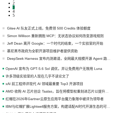
2
3
4
5
Gitee AI 队友正式上线，免费领 500 Credits 体验额度
Simon Willison 重新拥抱 MCP：无状态协议如何改变游戏规则
Jeff Dean 离开 Google：一个时代的结束，一个实验室的开始
慕尼黑市政府为全职开源项目维护者提供资助
DeepSeek Harness 宣布内测邀请，全网最大规模开源 Agent 路演现场诞生
OpenAI 宣布为 GPT-5.6 Sol 调优，并让免费用户无限用 Luna
许多顶级实验室的人现在几乎不读论文了
xAI 前工程师评现代 AI 领域最重要 Top3 开源项目
AMD 收购 AI 芯片创企 Taalas，旨在将模型权重刻进芯片以提升推理性能
红帽在2026年Gartner云原生应用平台魔力象限中被评为领导者
IBM与红帽扩展Lightwell服务方案，构建适配AI时代开源生态的可信基础设施