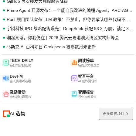
GitHub 再次爆发大规模服务降级
Prime Agent 开源发布：一个能自我改进的编程 Agent，ARC-AGI 3 超越人类专家基线
Rust 项目团队宣布 LLM 政策：不禁止，但你要承认哪些代码不是你写的
宇树科技 IPO 战略配售曝光：DeepSeek 获配 93.3 万股，锁定 36 个月
潮起潮落，你我仍在 | 2026 腾讯云粤港澳大湾区架构师峰会
马斯克 AI 百科项目 Grokipedia 被曝数月未更新
TECH DAILY
阅读榜单
每日内容报纸化
每周热文看这里
DevFM
智写平台
当天资讯听着看
AI 创作更轻松
激励活动
智库报告
参与活动赢源石
行业技术报告
AI 造物
更多造物项目