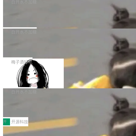
一个回归问题，该问题导致拉取镜像时会拒绝包
e 孵化器项目管理委员会（IPMC）投票中获得
白开水不加糖
pSeek作为与宇树科技具备战略合作关系的企
含绝对 hardlink 目标的镜像（此类镜像由某些镜
全票通过，随后获 Apache 软件基金会董事会批
业，获配股份数量占本次发行数量的2.31%。 除
马斯克 AI 百科项目 Grokipedia 被曝数
像构建工具生成）。moby/moby#53305 修复了
准。今天，Apache 软件基金会正式宣布 Apach
DeepSeek外，腾讯旗下上海启善投资有限公司
月未更新
Docker Engine 29.7.0 中引入的一个回归问
e Fluss 孵化毕业，成为 Apache 顶级项目（TL
埃隆·马斯克推出的AI百科项目 Grokipedia 被曝
获配9...
题，该问题可能导致在旧版 Linux 内核...
P）！这一里程碑不仅标志着 Fluss 迈入新的发
长期停止内容更新，未能实现其作为“AI版维基百
白开水不加糖
展阶段，也将进一步推动流式存储、实时湖仓与
科”替代品的目标。 据 Lawfare 最新调查，自今
AI 数据基础加速融合，为实时数据基础设施的发
Solon I18n：三种解析器，零样板代码
年4月以来，Grokipedia 页面更新功能基本停
展开启新的篇章。
滞，过去三个月内没有任何条目完成更新，用户
如果你在 Spring Boot 里做过国际化，流程大概
提交的编辑请求也长期处于待处理状态。 Groki
是这样的：配 MessageSource 的 Bean、写 R
梅子酒好吃
pedia 于去年底上线，定位为由人工智能生成内
eloadableResourceBundleMessageSource、
容的百科平台，被马斯克视为传统众包百科网站
Apache Doris 4.1 全面增强 Iceberg：
声明 LocaleResolver、注册 LocaleChangeInt
支持 UPDATE、MERGE INTO 与 Iceb
维基百科的替代方案。Lawfare 调查发现，无论
erceptor…五六步之后才能看到第一行翻译文
Apache Doris 4.1 要补齐的，正是缺失的那一
erg V3
热门页面还是低关注度页面，均未出现近期更
本。 Solon 换了个方式。整个 i18n 模块围绕三
半。在已有查询能力的基础上，Doris 进一步支
白开水不加糖
新，相关问题并非局限于特定领域，而是在不同
个解析器、一个注解、一个工具类展开——没有
持了 UPDATE、DELETE、MERGE INTO 等数
主题和访问量页面中普遍存在。 调查人员最初认
XML、没有拦截器注册、没有样板配置。 资源
Testin XAgent：CIO智能测试落地指南
据修改操作、完整的表结构管理与分区演进，以
为，Grokipedia可能只是限...
文件的约定 把文件放到 resources/i18n/ 下： r
及 rewrite_data_files、expire_snapshots 等日
7月30日，TiD2026质量竞争力大会在北京中关
esources/i18n/messages.properties ...
常维护操作，并完整支持 Iceberg V3 格式。
村国家自主创新示范区会议中心开幕。本届大会
开
开源科技
由中关村智联软件服务业质量创新联盟主办，以
让非法状态不可表示：一篇关于 ADT
“智构可信·质创未来——AI原生时代的质量新范