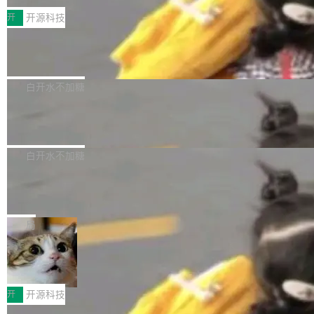
括 epoll（围绕 kqueue 实现）、POSIX 消息队
营、到IAA游戏的“买变一体”正循环、再到联运与
列主板阵容迎来新成员——B850 AORUS ELITE
开
开源科技
列、...
广告协同的全链路经营闭环，以及面向全球市场
X3D。作为面向主流高性能平台打造的全新主板
的出海增长布局。 华为终端云业务商业化销售负
Zadig v5.0 发布：AI 发布专员与 AI 审
产品，B850 AORUS ELITE X3D延续技嘉在X3
查专员上线
责人在开场致辞中表示，游戏开发者的核心诉求
D平台优化上的技术积累，旨在为游戏玩家带来
我们团队这几天最大的卡点不是 AI 写得不够
已不再是“多一个投放渠道”，而是一套能够持续
更稳定、更高效的装机选择。 B850 AORUS ELI
好，是 AI 写得太好了。 好到审查排期从两天的
白开水不加糖
驱动增长的体系。截至目前，搭载HarmonyOS
TE X3D基于AMD AM5平台打造，支持AMD Ry
活儿拖成了五天。PR 一堆起来没人敢合，发布
6的终端设备已突破7000万台，注册开发者数量
zen 9000/8000/7000系列处理器，并针对X3D
Dgraph v25.4.0 发布，具有图形后端的
窗口推了又推。好到合进 main 分支的代码，我
已突破 1100 万。随着鸿蒙生态汇聚越来越多的
原生 GraphQL 数据库
处理器特性进行平台级优化。其搭载X3D鸡血模
们自己都没看完。 这事不是个例。GitLab 调研
Dgraph 是一个水平可扩展的分布式 GraphQL
高质量游戏...
式2.0，可根据不同使用场景释放处理器潜力，
过 1528 名开发者，85% 说 AI 把瓶颈从写代码
数据库，有一个图形后端。作为一个原生的 Gra
白开水不加糖
帮助玩家在游戏与高负载应用中获得更充分的性
转移到了审代码。 写代码有人替你干了。但审代
phQL 数据库，它严格控制数据在磁盘上的排列
能表现。 在核心规格方面，B850 AO...
码、把关发版这两道关，还得靠人肉扛。 V5.0
竹知了：一个零依赖的单文件 HTML，
方式，以优化查询性能和吞吐量，减少集群中的
把儿时竹蝉玩具搬进浏览器
想让 AI 一起盯。
磁盘寻道和网络调用。 Dgraph v25.4.0 现已发
竹知了（zhuzhiliao）是那种小时候路边摊上几
布，具体更新内容包括： feat(zero)：Zero 现
块钱的玩意儿——一根小竹签，一个竹筒，一头
局
支持 --security superflag（token=...;whitelist
系着涂了松香的线。甩起来，竹膜震动，发出“哇
=...），与 Alpha 版本的格式一致，并据此对其
30倍效率升级：解锁医学影像数据要素
——哇”的蝉鸣声。实物越来越难找了，有开发者
价值化的真实路径
管理 HTTP 端点进行授权。 <blockquote> <p>
把它做成了 Web 玩具，放在 zhuzhiliao.imsai.c
完成一例腹部CT影像标注，张医生过去需要约1
<span><strong>警告：</strong>&nbsp;Zero
c 上，并在 GitHub 开源。 玩法很简单：按住屏
20个小时。他必须在数百张连续影像上，一笔一
开
开源科技
的 admin ...
幕画圈，或者直接甩手机。页面会实时显示转速
笔勾画边界，一层一层识别肌肉组织。如今，使