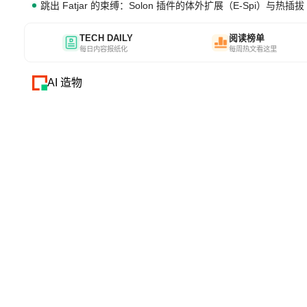
跳出 Fatjar 的束缚：Solon 插件的体外扩展（E-Spi）与热插拔（
TECH DAILY
阅读榜单
每日内容报纸化
每周热文看这里
AI 造物