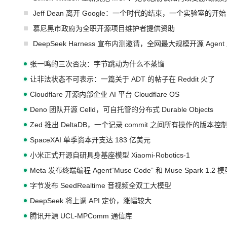
Jeff Dean 离开 Google：一个时代的结束，一个实验室的开始
慕尼黑市政府为全职开源项目维护者提供资助
DeepSeek Harness 宣布内测邀请，全网最大规模开源 Age
张一鸣的三次否决：字节跳动为什么不蒸馏
让非法状态不可表示：一篇关于 ADT 的帖子在 Reddit 火了
Cloudflare 开源内部企业 AI 平台 Cloudflare OS
Deno 团队开源 Celld，可自托管的分布式 Durable Objects
Zed 推出 DeltaDB，一个记录 commit 之间所有操作的版本控
SpaceXAI 单季资本开支达 183 亿美元
小米正式开源自研具身基座模型 Xiaomi-Robotics-1
Meta 发布终端编程 Agent“Muse Code” 和 Muse Spark 1.2 
字节发布 SeedRealtime 音视频全双工大模型
DeepSeek 将上调 API 定价，涨幅较大
腾讯开源 UCL-MPComm 通信库