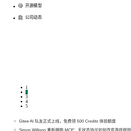
开源模型
公司动态
1
2
3
4
5
Gitee AI 队友正式上线，免费领 500 Credits 体验额度
Simon Willison 重新拥抱 MCP：无状态协议如何改变游戏规则