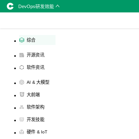
DevOps研发效能
综合
开源资讯
软件资讯
AI & 大模型
大前端
软件架构
开发技能
硬件 & IoT