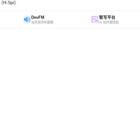
H-Spi）
DevFM
智写平台
当天资讯听着看
AI 创作更轻松