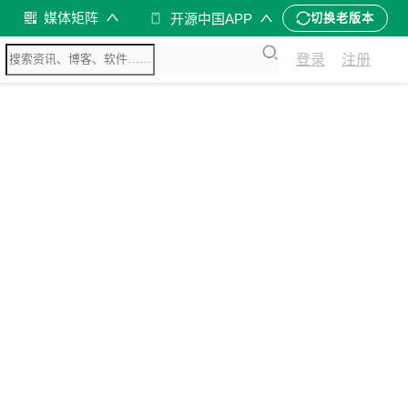
媒体矩阵
开源中国APP
切换老版本
登录
注册