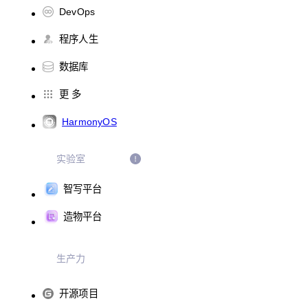
DevOps
程序人生
数据库
更 多
HarmonyOS
实验室
智写平台
造物平台
生产力
开源项目