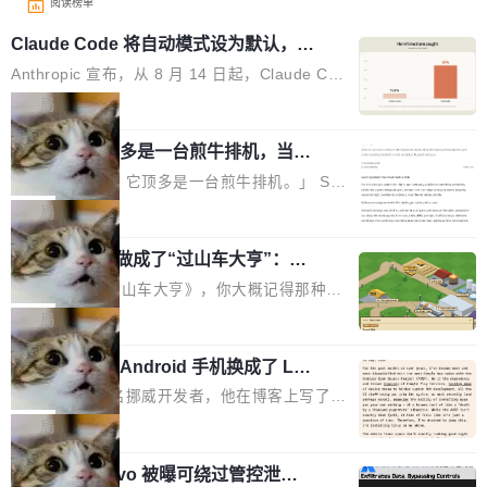
阅读榜单
Claude Code 将自动模式设为默认，称
人类审批只抓到 13.6% 危险命令
Anthropic 宣布，从 8 月 14 日起，Claude Cod
e 在 Pro、Max、Team 计划上将默认启用自动
局
模式（auto mode）。这个决定背后，是两组让
AI 辅助编程顶多是一台煎牛排机，当不
人不安的数据。 第一组：人类审批到底有多不靠
了厨师
谱？Anthropic 在 1053 名付费用户中做了一项
「AI 不是厨师。它顶多是一台煎牛排机。」 Ser
对照实验，人为审核只抓到了 13.6% 的危险命
hii Sydorets 写了一篇博客，把 AI 辅助编程比作
局
令，而自动模式抓到了 89%。自动模式拦截了 8
煎牛排——任何人都能把肉扔进锅里弄熟，但要
00 条人类审批通过的指令，人类只拦截了 6 条
他把芯片制造做成了“过山车大亨”：一
稳定产出真正好的结果，需要真正的理解。机器
个浏览器里的半导体工厂
自动模式放过的指令。更令人担忧的是，随着会
能按食谱重复操作、规模化产出，但它不知道你
如果你玩过《过山车大亨》，你大概记得那种俯
话变长，人类的检测率从早期的约 17% 下降到
脑子里到底想要什么，除非你把想法翻译成明确
瞰视角——小人在公园里走来走去，游乐设施运
局
50 轮后的约 5%——人会疲劳，机器不会。 第
的需求。 文章的核心论点很简单：AI 让你更
转着，一切都在你的注视下运行。现在想象同样
二组：出了事有多严重？在 5-6 月标记的...
快，但快不等于好。 它能自动化重复劳动、生成
一名开发者将 Android 手机换成了 Lin
的视角，但公园里不是过山车，而是一座完整的
ux，称“AOSP 已死”
代码起点、解释逻辑，但它经常自信地给出错误
芯片制造工厂。 这就是 Chip Tycoon。 一个黄
Runarcn 是一名挪威开发者，他在博客上写了一
结果——「一块焦炭，上面放了一枝百里香，然
色的小车载着一片硅晶圆，穿过 20 栋建筑，从
篇文章，标题很直白：《I'm switching my phon
局
后告诉你这是三分熟。」 判断力仍然是不可替代
石英砂一路走到封装好的芯片。晶圆在每一站都
e from Android to Linux》。 他的核心论点很简
的。AI「不能替你定义什么是好，不能决定哪些
会发生肉眼可见的变化——长晶体、抛光、涂光
Atlassian Rovo 被曝可绕过管控泄露 J
单：AOSP（Android Open Source Project）