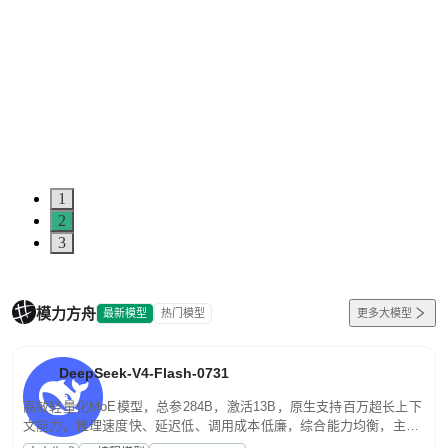
1
2
3
模力方舟
最新模型
热门模型
更多大模型
DeepSeek-V4-Flash-0731
高效轻量化MoE模型，总参284B，激活13B，原生支持百万超长上下
文能力。推理速度快、延迟低、调用成本低廉，综合能力均衡，主打
高并发、轻量化任务，适合日常对话、内容创作、基础 RAG、批量