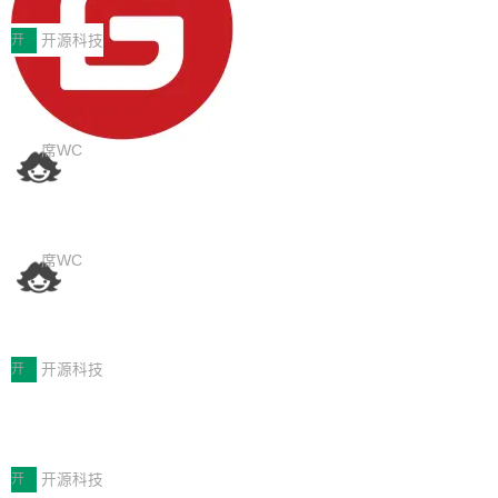
EO公司推荐
判分功能 03. 添加协作管理员支持树形结构选择
盘、审批流程设置、办公审批、工作计划、工作
当DeepSeek、豆包等大模型逐步替代传统搜索
体验优化与修复 •页面与体验优化 优化工作台首
汇报、工作日志、日常办公、财务管理、客户管
成为用户获取信息的主要入口,品牌竞争的逻辑变
开
开源科技
页 UI 展示效果，提升页面使用体验。 优化防切
理、合同管理、项目管理、任务管理等功能模
了:不再是争抢关键词排名,而是想办法进入AI脱
屏提醒规则，调整为每次切屏均触发提示，提升
块。系统简约，易于功能扩展，方便二次开发，
任意网页划词 AI 问答：不用切换标签页
口而出的那个答案。"GEO公司推荐"这个搜索词
考试规范性。 优化登录状...
的效率秘诀
可以用来做日常 OA，CRM，ERP，业务管理等
背后,折射的是企业面对新兴服务赛道时的集体困
看英文技术文档的时候，你是怎么查生词的？ 我
系统。 勾股OA6.0.2版本主要是对勾股OA 6第
惑——该信谁、看什么、怎么选。 据易观分析
猜大多数人的流程是：选中单词 → Ctrl+C → 切
席WC
一个大版本发布的部分功能细节优化和bug问题
《中国GEO市场产业图谱》数据,2026年中国GE
到翻译标签页 → Ctrl+V → 看翻译 → 切回原
修复的版本，具体更新日志如下： 1、补全新版
O行业规模预计达942亿元,同比增长169.7%。G
为什么要开发又一个 AI 浏览器插件
文。遇到不懂的代码片段，再切到 ChatGPT 问
本的各个审批类型的审批单导出 2、优化各个审
artner同期预测,传统搜索引擎访问量年内将下滑
一下。来回切换几次，思路早断了。 今天介绍的
说实话，每次有人问我"市面上已经有 Monica、
核反确认审批的逻辑，使...
25%,AI载体流量占比突破40%;埃森哲2025年中
开源 Chrome 扩展 AI Helper，有一个划词浮动
Sider、Copilot for Chrome 这些 AI 浏览器插件
席WC
国消费者调研则指出,37%的用户在有明确购买需
工具栏功能，能让你在任意网页选中文本就直接
了，你为什么还要再做一个"，我都觉得这个问题
求时倾向于先问AI。几组数据指向一致:GEO已
技嘉推出钛金雕1600PG5 AI TOP电
用 AI，完全不用切换标签页。 划词工具栏是什
问得好。 因为我自己也是从用户变成开发者的。
从营销"加分项"变成品牌在AI时...
源：为发烧级主机与本地AI算力打造旗
么 安装 AI Helper 后，在任意网页选中文本，选
现有产品的天花板 我用过不少 AI 浏览器插件。
1600W钛金能效全可视化，机身紧凑仅16厘米
舰供电方案
区旁边会自动浮现一个工具栏： 工具 功能 典型
刚开始觉得都挺好——选中一段文字，弹出解
继2026台北电脑展首度亮相后，技嘉科技近日正
开
开源科技
场景 AI 搜索 联网搜索相关信息 看到陌生概念，
释；写邮件时帮你润色；看英文网页给你翻译摘
式发布钛金雕1600PG5 AI TOP电源。这款高端
想快速了解背景 解释 让 AI 解释选中文本 读到
2026年8月品牌营销服务商选型观察：
要。但用久了你会发现，它们本质上都是同一类
电源专为发烧级DIY主机与本地AI算力平台打
费解...
从流量思维到品牌资产思维的范式转移
东西：一个带网页上下文的聊天框。 它们能读取
造，整机长度仅16厘米，提供1600W额定功率
2026年的品牌营销服务商市场,正经历一场深刻
页面的文本，然后把文本丢给大模型，再返回一
与80PLUS钛金能效；支持ATX 3.1与PCIe 5.1
的价值重构。全球全案品牌代理机构市场从2025
开
开源科技
段回答。仅此而已。 这当然有用，但总觉得差点