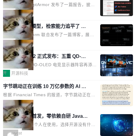
取舍可以接受」，也看不出来什么时候结果在技
ira 和 Confluence 数据，厂商两个月没
刻胶、蚀刻、离子注入、铜互联。公园中央是一
已经死了。不是技术上死了，而是作为一个真正
安全公司 PromptArmor 发布了一篇报告，披露
术上正确、但方向完...
回复
个环形路线，因为芯片制造需要把光刻流程重复
的开源项目死了。Google 把越来越多的核心功
Atlassian 的 AI agent Rovo 存在严重的数据泄
局
大约 60 次，每次一层。动画里简化为 4 圈。 整
能从 AOSP 移到了闭源的 Google Play Service
露漏洞：攻击者可以通过 indirect prompt inject
个项目只有一个 HTML 文件。没有构建步骤，没
s 里，设备树和内核源码被厂商锁死，你能看到
一个 4B 开源模型，检索能力追平了 G
ion（间接提示注入）窃取整个 Atlassian 租户内
有依赖，没有网络请求。屏幕上每个形状都是 C
PT-5.6 Sol，成本降到 1/100
代码但你改不了，改了也刷不进去。 为什么 AO
的 Jira 工单和 Confluence 文档，全程不需要任
Neon 和 Castform 联合发布了一篇博客，展示
anvas 上纯手...
SP 不够用了 Runarcn 列举了几条他离开 Andro
何人工审批。 更值得注意的是，这个漏洞在 5
了一个惊人的结果：一个 4B 参数的开源模型，
局
id 的具体理由： Google Pla...
月 23 日就报告给了 Atlassian，两个多月过去
经过 RL 后训练之后，在检索任务上的准确率追
了，公司除了表示"感谢"并分配了一个 case nu
技嘉 GO27Q32 正式发布：五重 QD-OL
平了 GPT-5.6 Sol，但每次请求的成本只有对方
ED 面板加持，320Hz 极速与影院级画
mber 之外，再没有任何实质性回应。Rovo 至
的 1/100。 具体来说，GPT-5.6 Sol 做一次典型
技嘉科技旗下 QD-OLED 电竞显示器阵容再添旗
面兼得
今仍处于漏洞未修复状态。 攻击链路 攻击链并
的多轮搜索请求需要超过 10 秒，端到端成本约
舰新作。GO27Q32 将于 2026 年 9 月 15 日正
开
开源科技
不复杂。 受害者给 Rovo 提了一个正...
0.03 美元。对于需要反复搜索的 agent 工作流
式上市，以 27 英寸 QHD 分辨率、三星显示 Pe
来说，这个速度和成本都"高得让人没法用"。而
字节跳动正在训练 10 万亿参数的 AI 模
nta Tandem 五重发光架构为核心，为高端玩家
型
4B 开源模型在推理速度上快了几个数量级，成
打造速度与画质不妥协的沉浸体验。 GO27Q32
根据 Financial Times 的报道，字节跳动正在训
本低了两三个数量级。 问题在于，小模型开箱即
搭载三星最新 QD-OLED 面板，采用 5 层串联
练一个 10 万亿参数的 AI 模型，目前处于预训练
局
用时的检索能力确实远不如闭源前沿模型。差距
式发光结构，并装配全新 ObsidianShield 抗反
阶段。 10 万亿是什么概念？Anthropic 目前最
在哪？就在 RL 后训练。 从 RAG 到 agentic...
wastnet 开源首发，零依赖自研 Java H
射镀膜，黑阶表现提升可达40%，并将表面硬度
大的模型 Mythos 5 约 8 万亿参数。DeepSeek
TTP/2 框架，性能对标 Undertow !
由2H升級至3H，画面对比度与强度都提升的同
V4-Pro 是 1.6 万亿。月之暗面的 Kimi K3 是 2.
这个项目一直是个人在使用，选择开源没有什么
时还具有 320Hz 刷新率与 0.03ms GTG 灰阶响
8 万亿。美团 LongCat-2.0 是 1.6 万亿。字节
动机理由，就是想开源了，如果非要说一个，那
wycst