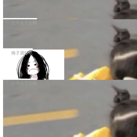
业，获配股份数量占本次发行数量的2.31%。 除
像构建工具生成）。moby/moby#53305 修复了
马斯克 AI 百科项目 Grokipedia 被曝数
准。今天，Apache 软件基金会正式宣布 Apach
DeepSeek外，腾讯旗下上海启善投资有限公司
月未更新
Docker Engine 29.7.0 中引入的一个回归问
e Fluss 孵化毕业，成为 Apache 顶级项目（TL
埃隆·马斯克推出的AI百科项目 Grokipedia 被曝
获配9...
题，该问题可能导致在旧版 Linux 内核...
P）！这一里程碑不仅标志着 Fluss 迈入新的发
长期停止内容更新，未能实现其作为“AI版维基百
白开水不加糖
展阶段，也将进一步推动流式存储、实时湖仓与
科”替代品的目标。 据 Lawfare 最新调查，自今
AI 数据基础加速融合，为实时数据基础设施的发
Solon I18n：三种解析器，零样板代码
年4月以来，Grokipedia 页面更新功能基本停
展开启新的篇章。
滞，过去三个月内没有任何条目完成更新，用户
如果你在 Spring Boot 里做过国际化，流程大概
提交的编辑请求也长期处于待处理状态。 Groki
是这样的：配 MessageSource 的 Bean、写 R
梅子酒好吃
pedia 于去年底上线，定位为由人工智能生成内
eloadableResourceBundleMessageSource、
容的百科平台，被马斯克视为传统众包百科网站
Apache Doris 4.1 全面增强 Iceberg：
声明 LocaleResolver、注册 LocaleChangeInt
支持 UPDATE、MERGE INTO 与 Iceb
维基百科的替代方案。Lawfare 调查发现，无论
erceptor…五六步之后才能看到第一行翻译文
Apache Doris 4.1 要补齐的，正是缺失的那一
erg V3
热门页面还是低关注度页面，均未出现近期更
本。 Solon 换了个方式。整个 i18n 模块围绕三
半。在已有查询能力的基础上，Doris 进一步支
白开水不加糖
新，相关问题并非局限于特定领域，而是在不同
个解析器、一个注解、一个工具类展开——没有
持了 UPDATE、DELETE、MERGE INTO 等数
主题和访问量页面中普遍存在。 调查人员最初认
XML、没有拦截器注册、没有样板配置。 资源
据修改操作、完整的表结构管理与分区演进，以
为，Grokipedia可能只是限...
文件的约定 把文件放到 resources/i18n/ 下： r
及 rewrite_data_files、expire_snapshots 等日
esources/i18n/messages.properties ...
常维护操作，并完整支持 Iceberg V3 格式。