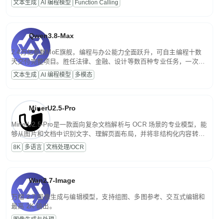
文本生成
AI 编程模型
Function Calling
文案处理等普惠刚需场景。
Qwen3.8-Max
2.4万亿参数MoE旗舰，编程与办公能力全面跃升，可自主编程十数
天交付完整项目。胜任法律、金融、设计等数百种专业任务，一次对
话端到端交付生产级成果。原生视觉理解贯穿规划、执行与验证全流
文本生成
AI 编程模型
多模态
程，支持超长文档与长视频的深度语义解析。长程任务中自主规划与
闭环迭代，持续进化。
MinerU2.5-Pro
MinerU2.5-Pro是一款面向复杂文档解析与 OCR 场景的专业模型，能
够从图片和文档中识别文字、理解页面布局，并将非结构化内容转换
为便于存储、检索和二次处理的结构化结果。
8K
多语言
文档处理/OCR
Wan2.7-Image
万相 2.7 图像生成与编辑模型，支持组图、多图参考、交互式编辑和
最高 2K 输出。