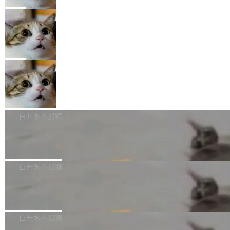
Prime Intellect 发布了 Prime Agent，一个开源
专家基线
链企业和开发者，邀请行业专家与资深技术顾
恢复，大约 12 小时。 这是 2026 年 8 月的第六
的编程 Agent Harness，核心设计围绕两个抽
局
问，围绕开源鸿蒙技术能力、设备适配、芯片适
起事故，其中四起与 AI/Copilot 服务相关。 Git
象：Recursive Language Model（RLM）和 C
配、功耗与稳定性调优、兼容性测评及统一互联
Hub 员工 kdaigle 在 HN 讨论中贴出了一组数
Rust 项目团队宣布 LLM 政策：不禁
ontinual Harness。在 ARC-AGI 3 基准测试
等内容展开系统讲解和实战交流，帮助企业进一
止，但你要承认哪些代码不是你写的
据：2025 年全年 10 亿次 commit。现在，每周
上，Prime Agent + Opus 5 的组合达到了 95.
Rust 语言项目正式通过了一项 LLM 使用政策，
步了解开源鸿蒙在智能...
2.75 亿次，全年预计 140 亿次。GitHub...
5% RHAE Best@1，超过了 ARC 报告的人类专
覆盖 rust-lang/rust 单一仓库的代码贡献。这不
局
家基线 95.4%。 不是又一个 coding agent 包装
是项目级别的官方立场，目前由五个团队采纳，
宇树科技 IPO 战略配售曝光：DeepSe
器 Prime Agent 的架构和市面上大多数 coding
但它可能是主流开源项目中关于 AI 辅助贡献最
ek 获配 93.3 万股，锁定 36 个月
agent 有本质区别。大多数 agent harness 的设
细致的一份规则。 政策的核心只有一句话：LLM
8月6日晚间，“人形机器人第一股”宇树科技股份
计是基于早期模型的能力—...
可以用来分析、提炼、审阅、建议，但不能用来
有限公司披露IPO发行价格及战略配售结果，杭
白开水不加糖
创作。 具体来说，LLM 生成的代码可以提交，
州深度求索人工智能基础技术研究有限公司（De
Docker 29.7.2 发布
但必须满足五个条件：预先安排、非关键、高质
epSeek）获配93.3399万股，按150.8元/股发行
量、充分测试、充分审查，并且必须披露。LLM
价格计算，认购金额约1.41亿元，股份锁定期为
Docker 29.7.2 现已发布，具体更新内容如下：
不得生成涉及安全性的关键变更，除非作者本身
36个月。 公告显示，本次宇树科技战略配售对
Bug fixes and enhancements 修复多次传递同
白开水不加糖
就是领域专家。即使如此，政策也"强烈不建
象主要包括长期投资机构、与公司业务具有战略
一环境变量时，docker service create和docker
议"这么做。 对于不披露的情况，审核者可以直
合作关系或长期合作愿景的大型企业、科创板保
Apache Fluss 毕业成为顶级项目
service update会发生 panic 的问题。docker/cl
接关闭 PR，无需解释。 政策作者 Jynn Ne...
荐人跟投子公司，以及公司高级管理人员和核心
i#7145 修复了 Docker Engine 29.7.0 中引入的
今年 7 月，Apache Fluss 的毕业提案在 Apach
员工参与设立的专项资产管理计划。其中，Dee
一个回归问题，该问题导致拉取镜像时会拒绝包
e 孵化器项目管理委员会（IPMC）投票中获得
白开水不加糖
pSeek作为与宇树科技具备战略合作关系的企
含绝对 hardlink 目标的镜像（此类镜像由某些镜
全票通过，随后获 Apache 软件基金会董事会批