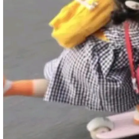
©OSCHINA(OSChina.NET)
京ICP备2025119063号