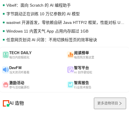
Vibelf：面向 Scratch 的 AI 编程助手
字节跳动正在训练 10 万亿参数的 AI 模型
wastnet 开源首发，零依赖自研 Java HTTP/2 框架，性能对标 Undertow !
Windows 11 内置天气 App 占用内存超过 1GB
任意网页划词 AI 问答：不用切换标签页的效率秘诀
TECH DAILY
阅读榜单
每日内容报纸化
每周热文看这里
DevFM
智写平台
当天资讯听着看
AI 创作更轻松
激励活动
智库报告
参与活动赢源石
行业技术报告
AI 造物
更多造物项目