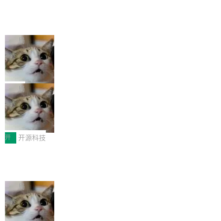
规范，结合服务器级元件、完善供电线材与内置
年的83.1亿美元增长至2026年的86.6亿美元,年
意思。比如我在一个后台管理系统里，需要填50
实时LCD监控屏，可充分满足当下高阶PC主机
许多顶级实验室的人现在几乎不读论文
复合增长率达5.44%,预计2032年将突破120亿美
个表单字段，每个字段还有联动逻辑；比如我
了
的严苛使用需求。 澎湃功率，紧凑机身 钛金雕1
元。数字广告与公共关系相关服务市场更是从20
「许多顶级实验室的人现在几乎不读论文了，而
想...
600PG5 AI TOP具备强悍输出功率，同时实现
25年的8463亿美元扩张至2026年的8763亿美
且他们认为 ICLR/ICML/NeurIPS 充斥着大量过
局
机身尺寸大幅精简。整机长度仅16厘米，属于同
元。数字的背后是一个清晰的事实——品牌对专
度宣传和欺诈。」 OpenAI 研究员 Keller Jorda
功率段机身尺寸十分紧凑的1600W电源产品。小
业化营销服务的需求从未如此迫切。 但市场扩容
xAI 前工程师评现代 AI 领域最重要 Top
n 这条推文引发了广泛讨论。他不是在说风凉
巧机身有效提升市面主流标准A...
3 开源项目
的同时,服务商的竞争逻辑正在改变。2026年Top
话，他是说出了一个圈内人尽皆知但很少公开捅
Flash Attention 2 可能比我们所有人都活得久。
Agency年度合辑的观察指出,“产品”这个离消费
破的事实。 Jordan 随后补充了一句软化声明：
这句话不是来自某个技术博客，而是出自 Hieu
局
者最近的载体,在整个品牌营销层面的权重显著变
「我不认为这些会议上大部分论文都在过度宣传
Pham 的一条推文。Hieu Pham 是谁？他是 xAI
高了。全域营销服务商的竞争正在从规模转向深
或造假。问题是，作为读者，如果你筛选出那些
共商智能硬件发展新机遇 开源鸿蒙智能
的早期工程师之一，在 Grok 训练基础设施团队
度,案例厚度、全域覆盖、多线协同...
硬件开发者日杭州站即将举行
看起来最令人兴奋的论文，那它们大部分都是过
工作过。近日他在 X 上发了一条帖子，列出了他
随着万物智联加速深入千行百业，智能硬件正从
度宣传的。」 这才是真正的痛点。不是所有论文
认为现代 AI 领域最重要的三个开源项目。 第一
单点设备迈向智能化、网联化、协同化发展。作
开
开源科技
都有问题，是最吸引眼球的那批论文最有问题。
个名字毫无悬念：Flash Attention 2。 Hieu 的
为面向全场景、跨终端的分布式操作系统，开源
他引用的帖子来自 Mathew Shen，一位 ICLR 2
理由很具体。FA 系列不需要解释，但 FA2 是他
GitHub 再次爆发大规模服务降级
鸿蒙通过统一技术底座和分布式能力，为不同类
026 的读者：「看了篇 ...
认为最重要的一个——复杂度恰到好处，刚好能
型智能设备的开发、连接与互联提供关键支撑，
8 月 6 日，GitHub Actions 和 Pages 再次大规
驱动你去学 CuTe，但还没被那些"邪恶的" Hopp
也为产业链企业探索产品创新与商业增长打开新
模服务降级，Actions 完全不可用超过 5 小时，
局
er++ 优化所淹没，足够容易修改和适配。 更关
的空间。 8月14日，开源鸿蒙智能硬件开发者日
webhook 停发，连自托管 runner 也因调度层故
键的是 FA2 的持久性...
（OHDD：OpenHarmony Hardware Develope
Prime Agent 开源发布：一个能自我改
障无法工作。Pages、Copilot code review、C
进的编程 Agent，ARC-AGI 3 超越人类
r Day）将在杭州启航。活动面向智能硬件产业
opilot coding agent 全部受影响。从检测到完全