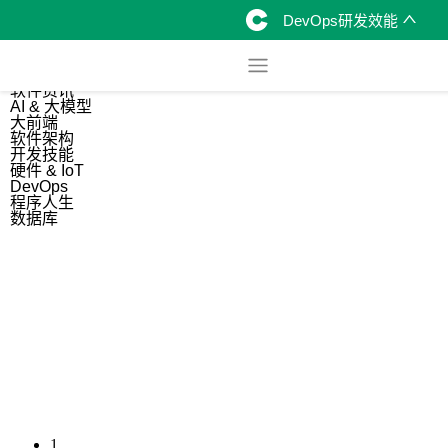
DevOps研发效能
综合
开源资讯
软件资讯
AI & 大模型
大前端
软件架构
开发技能
硬件 & IoT
DevOps
程序人生
数据库
1