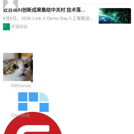
应时间，从源头消除拖影与动态模糊。 1.突破 O
跳动的这个未命名模型，直接跳到了 10 万亿。
就是它多少弥补了国产 Java 自研 HTTP/2 框架
LED 画质局限，暗部细节...
近百项AI创新成果集结中关村 技术落地
预训练通常需要 3 到 6 个月，之后还有微调阶
这块空白——放眼国产 Java 生态，能拿出手的
与产业迭代提速
段。按这个时间线，最早可能在 2026 年底或 2
HTTP/2 网络框架，要么闭源，要么底层建立在
8月8日，2026 Link-X Demo Day人工智能创新
027 年初发布。 这个节点很微妙。Anthropic 刚
Netty 之上，真正自研的 Java 实现几乎没有。
项目展在北京中关村举办。本次活动由星连资
开
开源科技
在 5 月发布了 Mythos 5...
wastnet 是一款完全自研、零第三方依赖的轻量
本、华清普智AI孵化器主办，汇聚近2000名产
级 Java 网络应用框架，核心基于 JDK 原生 NI
Windows 11 内置天气 App 占用内存超
业、学术、投资人士，集中展出近百项覆盖AI芯
过 1GB
O 构建 Reactor 多路复用模型，不依赖 Netty、
片、算力、模型、应用全链条创新项目，聚焦AI
Windows 11 内置天气应用，占用了超过 1GB
Tomcat 等任何第三方网络库。其 HTTP/2 协议
技术产业化落地与资本对接，呈现当前国内AI前
内存。 Notebookcheck 的测试发现这个数字
局
栈从 HPACK、Huffman 到 ALPN 均为自主实
沿技术突破与商业化最新进展。 活动围绕AI学术
时，反复确认了多次。不是 100MB，不是 500
现，在基准测试中与 Un...
研究与产业落地融合展开多维度研讨。星连资本
调问更新7.26~8.8 ：新增短信验证修
MB，是 1 个 G。一个显示天气的应用。 Windo
改，考试能力升级
创始合伙人张鸣晨表示，AI产业化是长期产融结
ws 内置应用臃肿早就是老话题了，但一款天气
DWSurvey 更新日志 坚持前后端代码 100% 开
合过程，早期优质技术项目需持续资本与产业资
应用占用内存就超过 1G 还是过于离谱——问题
源助力企业建设自主可控的问卷调研系统 官网地
DWSurvey
源赋能，助力创新从概念走向落地。现场青年学
出在 WebView2。微软的天气 App 本质上是一
址www.diaowen.net ➔ 源码下载Gitee 仓库 ➔
者、产业专家、投资人围绕AI前沿技术瓶颈、行
个嵌在 Edge WebView 里的网页。它不是一个
勾股 OA v6.0.2 已经发布，企业办公系
本次更新新增短信验证修改已答问卷功能，提升
业固有认知重构等议题展开跨界对话，聚焦行业
统
「应用」，它是一个运行在浏览器引擎里的网
答卷安全性；同时升级考试能力，完善填空题判
勾股 OA v6.0.2 已经发布。 勾股 OA 办公系统
真实痛点与突破方向...
页，外面套了一层 Windows 的壳。 WebView2
分、防切屏等功能体验，并优化多项产品细节，
是一款简单实用的开源的企业办公系统。系统集
Gitee快讯
本身就是个内存大户。它加载了完整的 Edge 渲
提升整体使用体验。 新增功能 01. 新增验证手
成了系统设置、附件管理、人事管理、行政管
染引擎，包括 JavaScript 引擎...
机号后查看、修改已答问卷功能 02. 新增填空题
942亿赛道如何选对伙伴？2026年8月G
理、消息管理、资产管理、企业公告、知识网