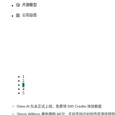
开源模型
公司动态
1
2
3
4
5
Gitee AI 队友正式上线，免费领 500 Credits 体验额度
Simon Willison 重新拥抱 MCP：无状态协议如何改变游戏规则