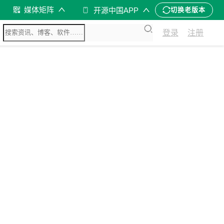
媒体矩阵
开源中国APP
切换老版本
登录
注册