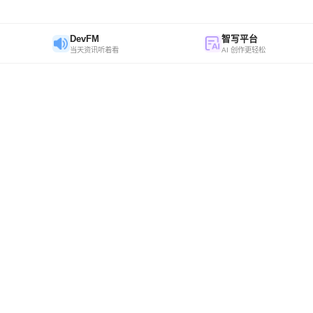
DevFM
智写平台
当天资讯听着看
AI 创作更轻松