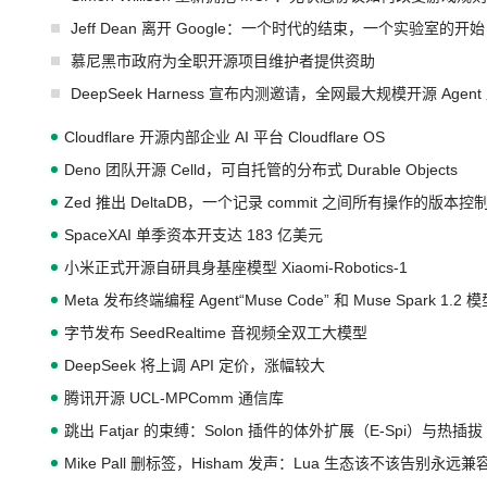
Jeff Dean 离开 Google：一个时代的结束，一个实验室的开始
慕尼黑市政府为全职开源项目维护者提供资助
DeepSeek Harness 宣布内测邀请，全网最大规模开源 Age
Cloudflare 开源内部企业 AI 平台 Cloudflare OS
Deno 团队开源 Celld，可自托管的分布式 Durable Objects
Zed 推出 DeltaDB，一个记录 commit 之间所有操作的版本控
SpaceXAI 单季资本开支达 183 亿美元
小米正式开源自研具身基座模型 Xiaomi-Robotics-1
Meta 发布终端编程 Agent“Muse Code” 和 Muse Spark 1.2 
字节发布 SeedRealtime 音视频全双工大模型
DeepSeek 将上调 API 定价，涨幅较大
腾讯开源 UCL-MPComm 通信库
跳出 Fatjar 的束缚：Solon 插件的体外扩展（E-Spi）与热插拔（
Mike Pall 删标签，Hisham 发声：Lua 生态该不该告别永远