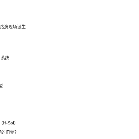
nt 路演现场诞生
制系统
模型
H-Spi）
兼容的旧梦？