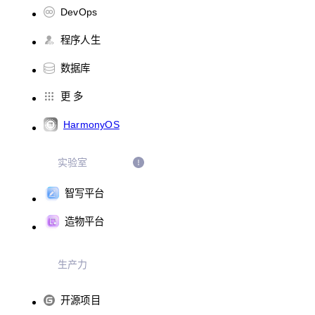
DevOps
程序人生
数据库
更 多
HarmonyOS
实验室
智写平台
造物平台
生产力
开源项目