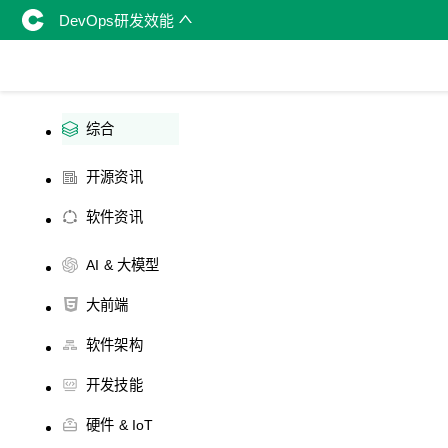
DevOps研发效能
综合
开源资讯
软件资讯
AI & 大模型
大前端
软件架构
开发技能
硬件 & IoT