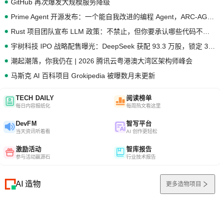
GitHub 再次爆发大规模服务降级
Prime Agent 开源发布：一个能自我改进的编程 Agent，ARC-AGI 3 超越人类专家基线
Rust 项目团队宣布 LLM 政策：不禁止，但你要承认哪些代码不是你写的
宇树科技 IPO 战略配售曝光：DeepSeek 获配 93.3 万股，锁定 36 个月
潮起潮落，你我仍在 | 2026 腾讯云粤港澳大湾区架构师峰会
马斯克 AI 百科项目 Grokipedia 被曝数月未更新
TECH DAILY
阅读榜单
每日内容报纸化
每周热文看这里
DevFM
智写平台
当天资讯听着看
AI 创作更轻松
激励活动
智库报告
参与活动赢源石
行业技术报告
AI 造物
更多造物项目