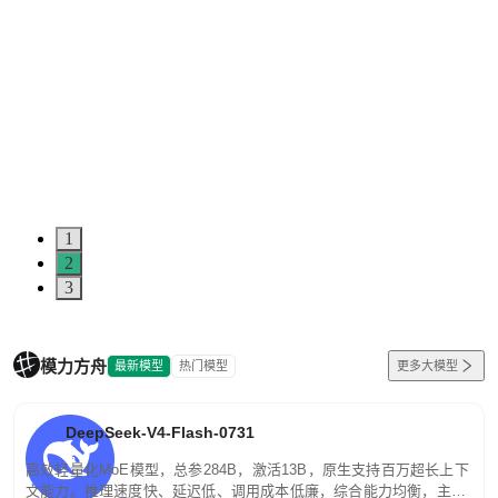
1
2
3
模力方舟
最新模型
热门模型
更多大模型
DeepSeek-V4-Flash-0731
高效轻量化MoE模型，总参284B，激活13B，原生支持百万超长上下
文能力。推理速度快、延迟低、调用成本低廉，综合能力均衡，主打