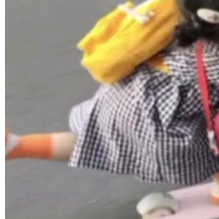
境、兼容场景、一键直出”。 Hy ASR 3.0 previe
w 不要求标准普通话，方言识别覆盖粤语、吴语
©OSCHINA(OSChina.NET)
京ICP备2025119063号
等 10 大方言片区和 20 余个二级小片区。在开
源评测集中，Hy ASR 3.0 preview 在多语种的
WER（...