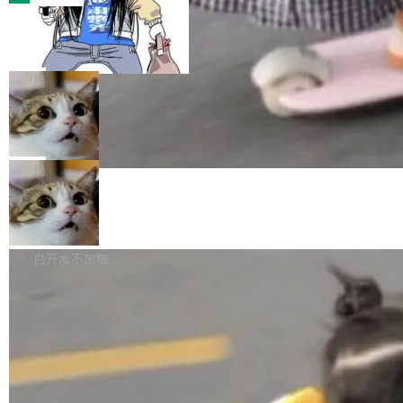
装完即用。 开源地址：Gitee · GitCode · GitHu
体。企业级代码仓库通常包含数十万乃至数百万
b 安装 支持 Java 8+（8~26）、macOS / Linu
一条“删库”命令跑 17 小时，算法工程
个文件，其规模远超单次模型调用可承载的上下
师删光 89TB 数据只为干私活
x / Windows / Harmony PC。 # macOS / Linu
文窗口。随着项目规模的持续扩张与代码历史的
最高人民检察院8月4日公布了一起案件：北京一
x / Harmony PC curl -fsSL https://solon.noea
不断累积，代码仓中的模块关系、接口契约、业
名90后算法工程师王某，为了给自己接的私活腾
局
r.org/solon...
务逻辑等关键信息往往分散于数十乃至数百个文
服务器空间，删光了公司AI游戏部门的全部核心
件之中，形成高度复杂的知识关联网络。传统的
Cloudflare 分享推理优化实践：KV ca
数据。 王某2024年1月入职东城区某科技公司AI
che 量化 + 权重压缩，吞吐量提升 4
代码检索手段（如关键词匹配、目录遍历）仅能
短剧部门，有互联网大厂背景。在公司内部架构
Kimi 和 GLM 是当前最强的大模型系列之一，但
1%，成本降 30%
在语法层面完成文本定位，难以触及代码的语义
调整期间，部门三次通知全员将数据从A集群迁
它们有一个共同的问题：太吃显存了。月之暗面
局
内涵与结构关联，导致开发者使用代码智能体在
移到B集群，王某都回复了"收到"。 他没有迁移
的 Kimi K 系列和智谱的 GLM 都是长上下文、M
理解大规模代码仓时面临显著"代码仓理解"瓶
数据。2024年9月3日下午4点，他使用此前登录
腾讯混元 Hy ASR3.0preview 发布
oE 架构的大模型，好用到让人上瘾，但 GPU 显
颈。 代码仓深度理解服务（以下简称" CodeBas
的账号密码进入A集群，输入了一条被程序员圈
存永远不够用。 Cloudflare 的 Workers AI 团队
腾讯混元正式推出新一代语音识别模型 Hy ASR
e深度理解服务"）是华为云码道（CodeA...
称为"删库跑路"的命令——最高管理员权限、无
一直在跑这些模型的推理。他们在官方博客上发
3.0preview。基于最新一代大语言模型 Hy3 的
白开水不加糖
需确认、强制递归删除。17个小时后，运维人员
了一篇技术文章，详细拆解了三种让大模型在 G
语言理解能力，以及融合了高精度语音识别与深
发现异常并中止进程时，89TB数据已经没了。
PU 上跑得更省、更快的技术手段——KV cache
度语义理解能力，实现了语音识别能力的全面升
删掉的是AI游戏部门的全部开发文件，包括公司
量化、模型权重压缩、以及共享 KV cache 的完
级。 根据介绍，Hy ASR3.0preview 目标在于：
自研的多个文生3D和...
整性保护。效果是：吞吐量提升 41%，每 token
让语音识别不再只是听清，而是真正听懂。通过
成本降低 30%，精度不变。 FP8 省的不仅是显
先理解你的语境和意图，再把准确的文字直接给
存 KV cache 是推理时最吃显...
到你。从“逐字转写、单点优化”演进为“理解语