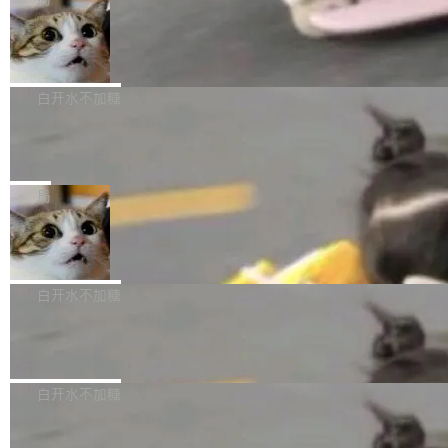
l 迁移或唤醒时，新宿主从 S3 恢复 SQLite 数据
te 17 Pro、OPPO K15，要么是vivo X300 E这
本控制系统。目前处于 Early Access 阶段。 De
库继续执行。存储库是持久化的唯一真相...
样的次旗舰。 Galaxy Z Fold8 Ultra / Z Fold8 /
SpaceXAI 单季资本开支达 183 亿美元
ltaDB 的核心思路直接写在 landing page 最显
Z Flip8三款折叠屏新机均在7月22日发布，且全
眼的位置：「Software is made between com
根据风险投资人Tomer Tunguz 博客（VC 分
部搭载骁龙8 Elite Gen5 for Galaxy，它们本该
mits」——软件是在 commit 之间写出来的。git
析）披露的最新分析与第二季度业绩报告，Spac
白开水不加糖
是7月性...
只记录了你提交的最终状态，但真正的工作过程
eXAI在上个季度的总资本支出飙升至183.7亿美
——打字、删改、试错、agent 对话——都在 co
Meta 发布终端编程 Agent“Muse Cod
元。其中，绝大部分资金被直接用于 AI 领域，
e” 和 Muse Spark 1.2 模型
mmit 之间的空隙里丢失了。 DeltaDB 要做的就
金额高达158.3亿美元，这一单项投入已经逼近
Meta 今天发布了两款 AI 产品：Muse Code，
是把这段空隙补上。 回退到任何一次编辑：Delt
微软同期总资本开支的四成。 与亚马逊、Alpha
一个在终端里运行的编程 agent；Muse Spark
局
aDB 捕获 commit 之间的每一次操作，...
bet、微软以及 Meta 等传统科技巨头相比，Spa
1.2，驱动这个 agent 的新模型。一句话概括：
ceXAI的资金消耗速度尤为引人瞩目。然而，支
美团开源 LoHoSearch，用知识图谱校
你可以用 curl -fsSL https://dev.meta.ai/install.
准 AI 能力认知
撑庞大支出的资金来源却呈现出截然不同的面
sh | bash 安装一个能在大项目里自动规划、写
机器出题的前提，是让机器拥有全局视野。整个
貌。数据显示，微软和 Meta 主要依托充沛的经
代码、验证结果的 AI 终端工具。 据介绍，Muse
构建流程可以分为四个环节：建图 → 控制难度
白开水不加糖
营现金流来覆盖资本开支，其资本支出覆盖率分
Code 是 Meta 的编程 agent 产品。它和市场上
→ 质量把关 → 数据概览。
别达到155% 和106%;而SpaceXAI的经营现金
已有的终端编程 agent 在设计理念上有几个明显
腾讯开源 UCL-MPComm 通信库
流仅能覆盖资本开支的12...
的差异点。 异步后台 agent：Muse Code 有一
腾讯网平团队宣布开源了 UCL-MPComm 通信
个主 agent 循环，外加一组后台 agent。这些后
库，并将作为transport接入Mooncake TENT。
白开水不加糖
台 agent...
该通信库针对AI Memory池化场景的数据传输需
CoStrict入选工信部2025人工智能应用
求进行了深度优化，能够实现数据中心内大规模