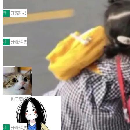
典型案例
计算节点间多种内存类型的高性能通信。 UCL-
近日，工信部科技司公示《2025人工智能应用典
MPComm将作为一种传输引擎接入Mooncake T
型案例入选名单》，深信服“面向企业研发场景的
开
开源科技
ENT，实现零拷贝传输性能提升30%、非零拷贝
开源 AI 编程平台 CoStrict 应用”凭借卓越的技术
传输性能最高提升5倍。UCL-MPComm底层基
深信服AI算力网关入选工信部人工智能
创新与落地成效成功入选。 全链路私有化部署，
应用典型案例！
于自研UCL-Engine通信引擎，后续腾讯网平将
助力企业AI研发安全落地 当前，越来越多企业已
前不久，工业和信息化部正式发布《2025年人工
持续开源更多基于UCL-Engine的高性能通信组
经开始引入 AI Coding 工具，通过调用公有云模
智能应用典型案例名单》，集中展示人工智能在
开
开源科技
件。 腾讯网平团队在UCL-MPComm中实现了一
型或企业内部部署模型提升研发效率。但随着 AI
各领域的应用成果，覆盖技术底座、行业赋能、
个独立于业务线程的全局通信引擎（Engine），
Jeff Dean 离开 Google：一个时代的结
Coding 从个人辅助工具逐步走向团队级、组织
产品应用、支撑保障、专题等五大方向。深信服
并实...
束，一个实验室的开始
级应用，企业在规模化落地过程中，对安全性、
AI算力网关（AI创新平台）成功入选！ 随着各行
Google 员工编号 20。MapReduce 作者之一。
可控性和代码质量提出了更高要求。 首先是数据
各业的Agent走向规模化建设，算力构成形态逐
Bigtable 作者之一。TensorFlow 的作者之一。
局
安全与合规要求。对于大多数普通研发场景，公
渐丰富，用户关注的重点也在发生变化：不只是
Gemini 的架构师。Google 首席科学家。 Jeff D
有云模型能够满足快速试用和效率提升的需求。
🔥 SolonCode v2026.8.4 发布：界面
让AI用起来，还要进一步看清混合算力时代下，
ean 在 Google 工作了 27 年后，宣布离职。 他
但对于金融、能源、医疗等对数据安全要求较...
字体可调、22 种语言、记忆搜索增强
Token花在哪里、算力是否被充分利用，以及持
不是一个人走。一同离开的还有 Sanjay Ghema
打开终端就能上岗的全中文编码智能体，这一轮
续增长的AI成本该如何优化。 深信服AI算力网关
wat（Google 员工编号 23，Jeff Dean 二十多
把「看得清、用母语、记得住」三件事一次补
梅子酒好吃
正是围绕这些实际问题，从Token治理和成本治
年的编程搭档，MapReduce 和 Bigtable 的共同
齐。 SolonCode 是什么 SolonCode 是杭州无
理两个方面，让用户的每一份算力都看得清、管
作者）、Quoc Le（Google 大脑核心成员，Se
让“代码语义理解”深度释放AI Coding
耳科技研发的企业级终端编码智能体——一位全
得住、用得稳、省得下、更安全！ 一、从现在开
价值潜能：华为云码道（CodeArts）
q2Seq 和 DocAI 的共同发明人）以及 Oriol Vin
中文驱动的数字员工，自主理解需求、规划步
一、代码仓深度理解技术的作用与价值 在软件工
始，Token使用一目...
代码仓技术解析
yals（Gemini 联合负责人，AlphaSta...
骤、编写代码。不挑模型、不挑平台，curl 一行
程实践中，代码仓是企业核心知识资产的主要载
开
开源科技