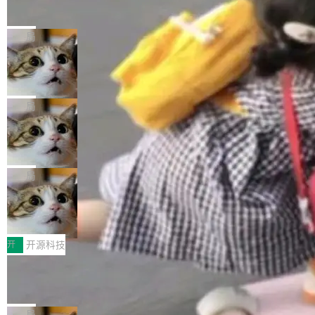
的帖子在 Reddit 火了
式”为主题，直面AI从实验室走向规模化产业落地
有一种东西，一旦用过就回不去了。Alex Fedos
的核心质量命题。会上，《2026智能研发生产力
eev 管它叫"软件设计的基石"。 他说的东西不新
局
工具选型手册》发布，Testin云测的Testin XAge
鲜——代数数据类型（ADT），尤其是和类型
nt智能测试系统入选AI测试领域代表产品。对CI
Cloudflare 开源内部企业 AI 平台 Clou
（sum type）。但他说清楚了一件事：这不是类
dflare OS
O而言，这提示了一个转变：AI测试正在从效率
型系统的学术体操，是日常编码的思维方式。 文
Cloudflare 发布了一个开源项目 Cloudflare O
工具升级为企业的质量基础设施。 CIO面对的新
章从一个简单的例子切入。一个网站的深色主题
S。如果你只看官方博客，你会觉得这是又一
局
现实 过去两年，CIO们的焦虑清单上多了两项：
设置，如果用布尔值 + 可空字段来表示——bool
个"AI 知识库 + 聊天机器人"——每个大厂都在
一是如何让大模型和智能体应用安全地从PoC走
ean 表示是否可切换，nullable 的默认模式、浅
Deno 团队开源 Celld，可自托管的分
做，没什么新鲜的。 但 Kenton Varda 在 Twitte
向生产，二是如何让测试团队跟得上AI应用...
布式 Durable Objects
色方案、深色方案——会产生大量无意义的组
r 上把事情说清楚了： 今天我们发布了 Cloudfla
Ryan Dahl 领导的 Deno 团队推出了最新开源项
合。方案缺了、配置冲突了、全 null 了。要知道
re OS，一个带连接器的聊天机器人，跟其他所
目 Celld，一个能在自己机器上运行 Cloudflare
局
哪些组合有效，作者说，你得靠"文档、校验、或
有科技公司做的一样。只不过，实际上它不一
Workers 和 Durable Objects 的守护进程。 设
者部落知识"。 换个写法。Rust 的 enum，两个
鲁大师7月新机性能/流畅/AI榜：vivo夺
样。这是 Sandstorm.io 的重制版，我十年前的
计思路很直接：每个对象是一个独立的 SQLite
变体：Switchable...
性能、流畅双第一，三星Galaxy Z系列
那个创业公司。不同的是，这次它构建在 Cloudf
数据库，按名称寻址，复制到你自己的 S3 兼容
2026年7月的手机市场，由于存储等硬件成本暴
新折叠缺席
lare Workers 上——我花了九年时间搭建的平台
存储库里。节点之间只通过这个存储库协调——
增，手机厂商的日子也不好过啊，新机速度明显
开
开源科技
——并且深度集成了 AI。这基本上是我十年秘密
没有控制平面，没有共识协议。每个对象自带一
放缓，因此硝烟味淡了许多。新机参数规格除开
计划的顶峰。 十年前，Ken...
Zed 推出 DeltaDB，一个记录 commit
个小型数据库，应用天然按分片构建，单个数据
高价的三星折叠（三星Galaxy Z Fold8 Ultra / Z
之间所有操作的版本控制系统
库的竞争和爆炸半径问题在设计层面就被消除
Fold8 / Z Flip8）外，其余要么是中低端机器，
Zed 编辑器团队发布了新项目——DeltaDB，一
了。 闲置的 cell 会休眠到几乎不占资源。当 cel
例如iQOO Z11i、REDMI Note 17、REDMI No
个在 git commit 之间记录每一次编辑操作的版
局