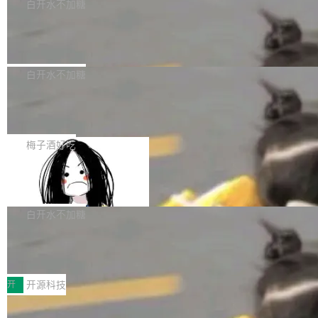
一个回归问题，该问题导致拉取镜像时会拒绝包
e 孵化器项目管理委员会（IPMC）投票中获得
白开水不加糖
pSeek作为与宇树科技具备战略合作关系的企
含绝对 hardlink 目标的镜像（此类镜像由某些镜
全票通过，随后获 Apache 软件基金会董事会批
业，获配股份数量占本次发行数量的2.31%。 除
马斯克 AI 百科项目 Grokipedia 被曝数
像构建工具生成）。moby/moby#53305 修复了
准。今天，Apache 软件基金会正式宣布 Apach
DeepSeek外，腾讯旗下上海启善投资有限公司
月未更新
Docker Engine 29.7.0 中引入的一个回归问
e Fluss 孵化毕业，成为 Apache 顶级项目（TL
埃隆·马斯克推出的AI百科项目 Grokipedia 被曝
获配9...
题，该问题可能导致在旧版 Linux 内核...
P）！这一里程碑不仅标志着 Fluss 迈入新的发
长期停止内容更新，未能实现其作为“AI版维基百
白开水不加糖
展阶段，也将进一步推动流式存储、实时湖仓与
科”替代品的目标。 据 Lawfare 最新调查，自今
AI 数据基础加速融合，为实时数据基础设施的发
Solon I18n：三种解析器，零样板代码
年4月以来，Grokipedia 页面更新功能基本停
展开启新的篇章。
滞，过去三个月内没有任何条目完成更新，用户
如果你在 Spring Boot 里做过国际化，流程大概
提交的编辑请求也长期处于待处理状态。 Groki
是这样的：配 MessageSource 的 Bean、写 R
梅子酒好吃
pedia 于去年底上线，定位为由人工智能生成内
eloadableResourceBundleMessageSource、
容的百科平台，被马斯克视为传统众包百科网站
Apache Doris 4.1 全面增强 Iceberg：
声明 LocaleResolver、注册 LocaleChangeInt
支持 UPDATE、MERGE INTO 与 Iceb
维基百科的替代方案。Lawfare 调查发现，无论
erceptor…五六步之后才能看到第一行翻译文
Apache Doris 4.1 要补齐的，正是缺失的那一
erg V3
热门页面还是低关注度页面，均未出现近期更
本。 Solon 换了个方式。整个 i18n 模块围绕三
半。在已有查询能力的基础上，Doris 进一步支
白开水不加糖
新，相关问题并非局限于特定领域，而是在不同
个解析器、一个注解、一个工具类展开——没有
持了 UPDATE、DELETE、MERGE INTO 等数
主题和访问量页面中普遍存在。 调查人员最初认
XML、没有拦截器注册、没有样板配置。 资源
Testin XAgent：CIO智能测试落地指南
据修改操作、完整的表结构管理与分区演进，以
为，Grokipedia可能只是限...
文件的约定 把文件放到 resources/i18n/ 下： r
及 rewrite_data_files、expire_snapshots 等日
7月30日，TiD2026质量竞争力大会在北京中关
esources/i18n/messages.properties ...
常维护操作，并完整支持 Iceberg V3 格式。
村国家自主创新示范区会议中心开幕。本届大会
开
开源科技
由中关村智联软件服务业质量创新联盟主办，以
让非法状态不可表示：一篇关于 ADT
“智构可信·质创未来——AI原生时代的质量新范