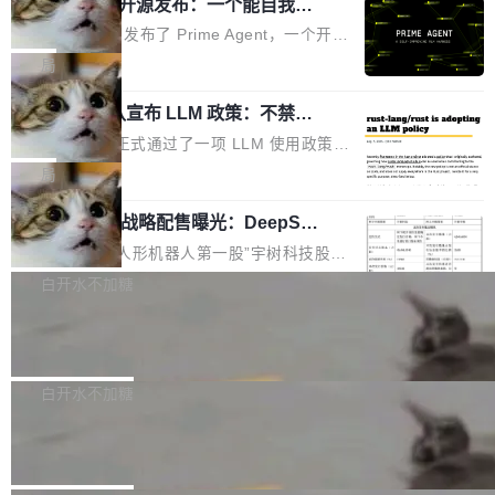
（OHDD：OpenHarmony Hardware Develope
Prime Agent 开源发布：一个能自我改
障无法工作。Pages、Copilot code review、C
进的编程 Agent，ARC-AGI 3 超越人类
r Day）将在杭州启航。活动面向智能硬件产业
opilot coding agent 全部受影响。从检测到完全
Prime Intellect 发布了 Prime Agent，一个开源
专家基线
链企业和开发者，邀请行业专家与资深技术顾
恢复，大约 12 小时。 这是 2026 年 8 月的第六
的编程 Agent Harness，核心设计围绕两个抽
局
问，围绕开源鸿蒙技术能力、设备适配、芯片适
起事故，其中四起与 AI/Copilot 服务相关。 Git
象：Recursive Language Model（RLM）和 C
配、功耗与稳定性调优、兼容性测评及统一互联
Hub 员工 kdaigle 在 HN 讨论中贴出了一组数
Rust 项目团队宣布 LLM 政策：不禁
ontinual Harness。在 ARC-AGI 3 基准测试
等内容展开系统讲解和实战交流，帮助企业进一
止，但你要承认哪些代码不是你写的
据：2025 年全年 10 亿次 commit。现在，每周
上，Prime Agent + Opus 5 的组合达到了 95.
Rust 语言项目正式通过了一项 LLM 使用政策，
步了解开源鸿蒙在智能...
2.75 亿次，全年预计 140 亿次。GitHub...
5% RHAE Best@1，超过了 ARC 报告的人类专
覆盖 rust-lang/rust 单一仓库的代码贡献。这不
局
家基线 95.4%。 不是又一个 coding agent 包装
是项目级别的官方立场，目前由五个团队采纳，
器 Prime Agent 的架构和市面上大多数 coding
宇树科技 IPO 战略配售曝光：DeepSe
但它可能是主流开源项目中关于 AI 辅助贡献最
ek 获配 93.3 万股，锁定 36 个月
agent 有本质区别。大多数 agent harness 的设
细致的一份规则。 政策的核心只有一句话：LLM
8月6日晚间，“人形机器人第一股”宇树科技股份
计是基于早期模型的能力—...
可以用来分析、提炼、审阅、建议，但不能用来
有限公司披露IPO发行价格及战略配售结果，杭
白开水不加糖
创作。 具体来说，LLM 生成的代码可以提交，
州深度求索人工智能基础技术研究有限公司（De
但必须满足五个条件：预先安排、非关键、高质
Docker 29.7.2 发布
epSeek）获配93.3399万股，按150.8元/股发行
量、充分测试、充分审查，并且必须披露。LLM
价格计算，认购金额约1.41亿元，股份锁定期为
Docker 29.7.2 现已发布，具体更新内容如下：
不得生成涉及安全性的关键变更，除非作者本身
36个月。 公告显示，本次宇树科技战略配售对
Bug fixes and enhancements 修复多次传递同
白开水不加糖
就是领域专家。即使如此，政策也"强烈不建
象主要包括长期投资机构、与公司业务具有战略
一环境变量时，docker service create和docker
议"这么做。 对于不披露的情况，审核者可以直
Apache Fluss 毕业成为顶级项目
合作关系或长期合作愿景的大型企业、科创板保
service update会发生 panic 的问题。docker/cl
接关闭 PR，无需解释。 政策作者 Jynn Ne...
荐人跟投子公司，以及公司高级管理人员和核心
i#7145 修复了 Docker Engine 29.7.0 中引入的
今年 7 月，Apache Fluss 的毕业提案在 Apach
员工参与设立的专项资产管理计划。其中，Dee