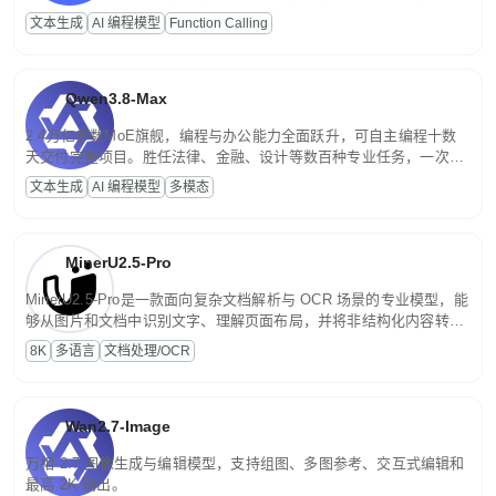
高并发、轻量化任务，适合日常对话、内容创作、基础 RAG、批量
文本生成
AI 编程模型
Function Calling
文案处理等普惠刚需场景。
Qwen3.8-Max
2.4万亿参数MoE旗舰，编程与办公能力全面跃升，可自主编程十数
天交付完整项目。胜任法律、金融、设计等数百种专业任务，一次对
话端到端交付生产级成果。原生视觉理解贯穿规划、执行与验证全流
文本生成
AI 编程模型
多模态
程，支持超长文档与长视频的深度语义解析。长程任务中自主规划与
闭环迭代，持续进化。
MinerU2.5-Pro
MinerU2.5-Pro是一款面向复杂文档解析与 OCR 场景的专业模型，能
够从图片和文档中识别文字、理解页面布局，并将非结构化内容转换
为便于存储、检索和二次处理的结构化结果。
8K
多语言
文档处理/OCR
Wan2.7-Image
万相 2.7 图像生成与编辑模型，支持组图、多图参考、交互式编辑和
最高 2K 输出。