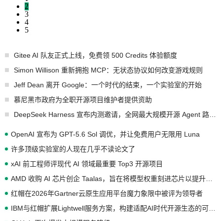
2
3
4
5
Gitee AI 队友正式上线，免费领 500 Credits 体验额度
Simon Willison 重新拥抱 MCP：无状态协议如何改变游戏规则
Jeff Dean 离开 Google：一个时代的结束，一个实验室的开始
慕尼黑市政府为全职开源项目维护者提供资助
DeepSeek Harness 宣布内测邀请，全网最大规模开源 Agent 路演现场诞生
OpenAI 宣布为 GPT-5.6 Sol 调优，并让免费用户无限用 Luna
许多顶级实验室的人现在几乎不读论文了
xAI 前工程师评现代 AI 领域最重要 Top3 开源项目
AMD 收购 AI 芯片创企 Taalas，旨在将模型权重刻进芯片以提升推理性能
红帽在2026年Gartner云原生应用平台魔力象限中被评为领导者
IBM与红帽扩展Lightwell服务方案，构建适配AI时代开源生态的可信基础设施