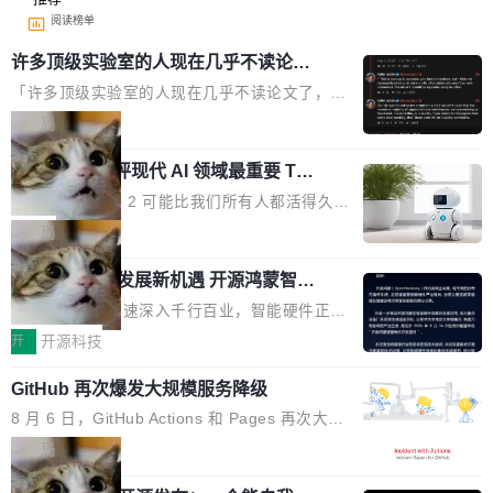
阅读榜单
许多顶级实验室的人现在几乎不读论文
了
「许多顶级实验室的人现在几乎不读论文了，而
且他们认为 ICLR/ICML/NeurIPS 充斥着大量过
局
度宣传和欺诈。」 OpenAI 研究员 Keller Jorda
xAI 前工程师评现代 AI 领域最重要 Top
n 这条推文引发了广泛讨论。他不是在说风凉
3 开源项目
话，他是说出了一个圈内人尽皆知但很少公开捅
Flash Attention 2 可能比我们所有人都活得久。
破的事实。 Jordan 随后补充了一句软化声明：
这句话不是来自某个技术博客，而是出自 Hieu
局
「我不认为这些会议上大部分论文都在过度宣传
Pham 的一条推文。Hieu Pham 是谁？他是 xAI
或造假。问题是，作为读者，如果你筛选出那些
共商智能硬件发展新机遇 开源鸿蒙智能
的早期工程师之一，在 Grok 训练基础设施团队
硬件开发者日杭州站即将举行
看起来最令人兴奋的论文，那它们大部分都是过
工作过。近日他在 X 上发了一条帖子，列出了他
随着万物智联加速深入千行百业，智能硬件正从
度宣传的。」 这才是真正的痛点。不是所有论文
认为现代 AI 领域最重要的三个开源项目。 第一
单点设备迈向智能化、网联化、协同化发展。作
开
开源科技
都有问题，是最吸引眼球的那批论文最有问题。
个名字毫无悬念：Flash Attention 2。 Hieu 的
为面向全场景、跨终端的分布式操作系统，开源
他引用的帖子来自 Mathew Shen，一位 ICLR 2
理由很具体。FA 系列不需要解释，但 FA2 是他
GitHub 再次爆发大规模服务降级
鸿蒙通过统一技术底座和分布式能力，为不同类
026 的读者：「看了篇 ...
认为最重要的一个——复杂度恰到好处，刚好能
型智能设备的开发、连接与互联提供关键支撑，
8 月 6 日，GitHub Actions 和 Pages 再次大规
驱动你去学 CuTe，但还没被那些"邪恶的" Hopp
也为产业链企业探索产品创新与商业增长打开新
模服务降级，Actions 完全不可用超过 5 小时，
局
er++ 优化所淹没，足够容易修改和适配。 更关
的空间。 8月14日，开源鸿蒙智能硬件开发者日
webhook 停发，连自托管 runner 也因调度层故
键的是 FA2 的持久性...