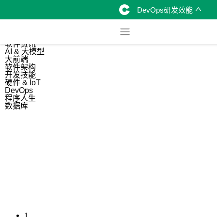
DevOps研发效能
综合
开源资讯
软件资讯
AI & 大模型
大前端
软件架构
开发技能
硬件 & IoT
DevOps
程序人生
数据库
1