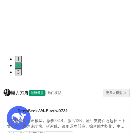
1
2
3
模力方舟
最新模型
热门模型
更多大模型
DeepSeek-V4-Flash-0731
高效轻量化MoE模型，总参284B，激活13B，原生支持百万超长上下
文能力。推理速度快、延迟低、调用成本低廉，综合能力均衡，主打
高并发、轻量化任务，适合日常对话、内容创作、基础 RAG、批量