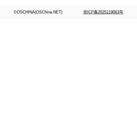
©OSCHINA(OSChina.NET)
京ICP备2025119063号