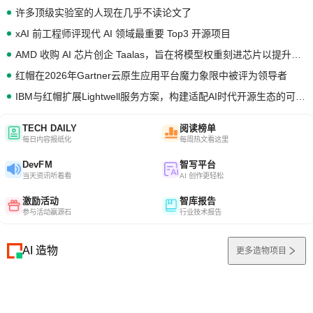
许多顶级实验室的人现在几乎不读论文了
xAI 前工程师评现代 AI 领域最重要 Top3 开源项目
AMD 收购 AI 芯片创企 Taalas，旨在将模型权重刻进芯片以提升推理性能
红帽在2026年Gartner云原生应用平台魔力象限中被评为领导者
IBM与红帽扩展Lightwell服务方案，构建适配AI时代开源生态的可信基础设施
TECH DAILY
阅读榜单
每日内容报纸化
每周热文看这里
DevFM
智写平台
当天资讯听着看
AI 创作更轻松
激励活动
智库报告
参与活动赢源石
行业技术报告
AI 造物
更多造物项目