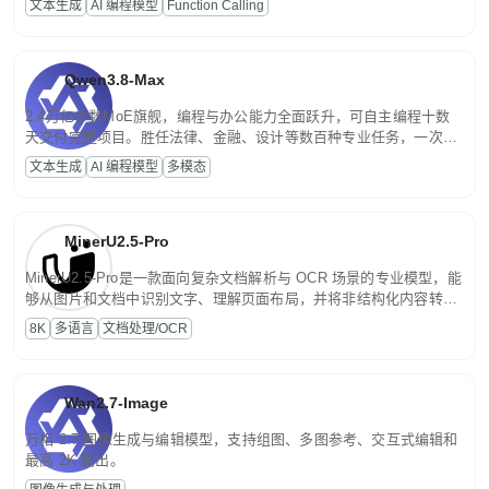
文本生成
AI 编程模型
Function Calling
文案处理等普惠刚需场景。
Qwen3.8-Max
2.4万亿参数MoE旗舰，编程与办公能力全面跃升，可自主编程十数
天交付完整项目。胜任法律、金融、设计等数百种专业任务，一次对
话端到端交付生产级成果。原生视觉理解贯穿规划、执行与验证全流
文本生成
AI 编程模型
多模态
程，支持超长文档与长视频的深度语义解析。长程任务中自主规划与
闭环迭代，持续进化。
MinerU2.5-Pro
MinerU2.5-Pro是一款面向复杂文档解析与 OCR 场景的专业模型，能
够从图片和文档中识别文字、理解页面布局，并将非结构化内容转换
为便于存储、检索和二次处理的结构化结果。
8K
多语言
文档处理/OCR
Wan2.7-Image
万相 2.7 图像生成与编辑模型，支持组图、多图参考、交互式编辑和
最高 2K 输出。