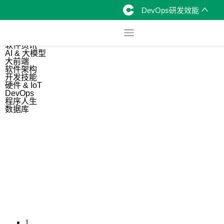
DevOps研发效能
综合
开源资讯
软件资讯
AI & 大模型
大前端
软件架构
开发技能
硬件 & IoT
DevOps
程序人生
数据库
1