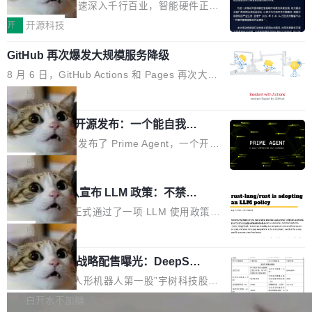
度,案例厚度、全域覆盖、多线协同...
硬件开发者日杭州站即将举行
看起来最令人兴奋的论文，那它们大部分都是过
工作过。近日他在 X 上发了一条帖子，列出了他
随着万物智联加速深入千行百业，智能硬件正从
度宣传的。」 这才是真正的痛点。不是所有论文
认为现代 AI 领域最重要的三个开源项目。 第一
单点设备迈向智能化、网联化、协同化发展。作
开
开源科技
都有问题，是最吸引眼球的那批论文最有问题。
个名字毫无悬念：Flash Attention 2。 Hieu 的
为面向全场景、跨终端的分布式操作系统，开源
他引用的帖子来自 Mathew Shen，一位 ICLR 2
理由很具体。FA 系列不需要解释，但 FA2 是他
GitHub 再次爆发大规模服务降级
鸿蒙通过统一技术底座和分布式能力，为不同类
026 的读者：「看了篇 ...
认为最重要的一个——复杂度恰到好处，刚好能
型智能设备的开发、连接与互联提供关键支撑，
8 月 6 日，GitHub Actions 和 Pages 再次大规
驱动你去学 CuTe，但还没被那些"邪恶的" Hopp
也为产业链企业探索产品创新与商业增长打开新
模服务降级，Actions 完全不可用超过 5 小时，
局
er++ 优化所淹没，足够容易修改和适配。 更关
的空间。 8月14日，开源鸿蒙智能硬件开发者日
webhook 停发，连自托管 runner 也因调度层故
键的是 FA2 的持久性...
（OHDD：OpenHarmony Hardware Develope
Prime Agent 开源发布：一个能自我改
障无法工作。Pages、Copilot code review、C
进的编程 Agent，ARC-AGI 3 超越人类
r Day）将在杭州启航。活动面向智能硬件产业
opilot coding agent 全部受影响。从检测到完全
Prime Intellect 发布了 Prime Agent，一个开源
专家基线
链企业和开发者，邀请行业专家与资深技术顾
恢复，大约 12 小时。 这是 2026 年 8 月的第六
的编程 Agent Harness，核心设计围绕两个抽
局
问，围绕开源鸿蒙技术能力、设备适配、芯片适
起事故，其中四起与 AI/Copilot 服务相关。 Git
象：Recursive Language Model（RLM）和 C
配、功耗与稳定性调优、兼容性测评及统一互联
Rust 项目团队宣布 LLM 政策：不禁
Hub 员工 kdaigle 在 HN 讨论中贴出了一组数
ontinual Harness。在 ARC-AGI 3 基准测试
等内容展开系统讲解和实战交流，帮助企业进一
止，但你要承认哪些代码不是你写的
据：2025 年全年 10 亿次 commit。现在，每周
上，Prime Agent + Opus 5 的组合达到了 95.
Rust 语言项目正式通过了一项 LLM 使用政策，
步了解开源鸿蒙在智能...
2.75 亿次，全年预计 140 亿次。GitHub...
5% RHAE Best@1，超过了 ARC 报告的人类专
覆盖 rust-lang/rust 单一仓库的代码贡献。这不
局
家基线 95.4%。 不是又一个 coding agent 包装
是项目级别的官方立场，目前由五个团队采纳，
宇树科技 IPO 战略配售曝光：DeepSe
器 Prime Agent 的架构和市面上大多数 coding
但它可能是主流开源项目中关于 AI 辅助贡献最
ek 获配 93.3 万股，锁定 36 个月
agent 有本质区别。大多数 agent harness 的设
细致的一份规则。 政策的核心只有一句话：LLM
8月6日晚间，“人形机器人第一股”宇树科技股份
计是基于早期模型的能力—...
可以用来分析、提炼、审阅、建议，但不能用来
有限公司披露IPO发行价格及战略配售结果，杭
白开水不加糖