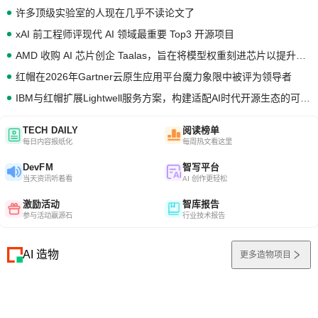
许多顶级实验室的人现在几乎不读论文了
xAI 前工程师评现代 AI 领域最重要 Top3 开源项目
AMD 收购 AI 芯片创企 Taalas，旨在将模型权重刻进芯片以提升推理性能
红帽在2026年Gartner云原生应用平台魔力象限中被评为领导者
IBM与红帽扩展Lightwell服务方案，构建适配AI时代开源生态的可信基础设施
TECH DAILY
阅读榜单
每日内容报纸化
每周热文看这里
DevFM
智写平台
当天资讯听着看
AI 创作更轻松
激励活动
智库报告
参与活动赢源石
行业技术报告
AI 造物
更多造物项目