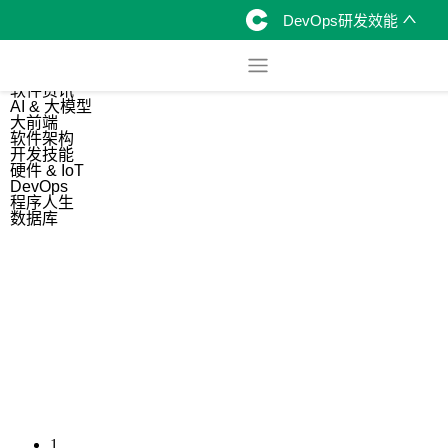
DevOps研发效能
综合
开源资讯
软件资讯
AI & 大模型
大前端
软件架构
开发技能
硬件 & IoT
DevOps
程序人生
数据库
1