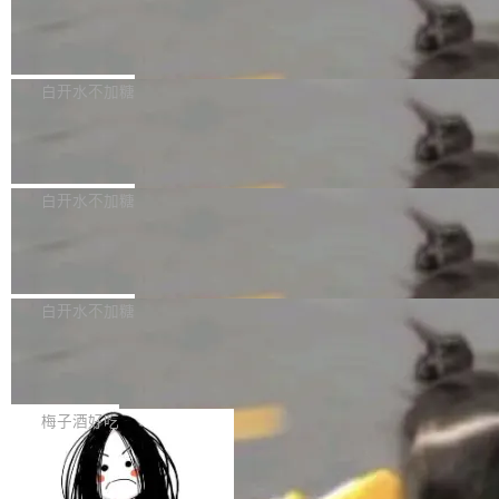
创作。 具体来说，LLM 生成的代码可以提交，
州深度求索人工智能基础技术研究有限公司（De
但必须满足五个条件：预先安排、非关键、高质
Docker 29.7.2 发布
epSeek）获配93.3399万股，按150.8元/股发行
量、充分测试、充分审查，并且必须披露。LLM
价格计算，认购金额约1.41亿元，股份锁定期为
Docker 29.7.2 现已发布，具体更新内容如下：
不得生成涉及安全性的关键变更，除非作者本身
36个月。 公告显示，本次宇树科技战略配售对
Bug fixes and enhancements 修复多次传递同
白开水不加糖
就是领域专家。即使如此，政策也"强烈不建
象主要包括长期投资机构、与公司业务具有战略
一环境变量时，docker service create和docker
议"这么做。 对于不披露的情况，审核者可以直
合作关系或长期合作愿景的大型企业、科创板保
Apache Fluss 毕业成为顶级项目
service update会发生 panic 的问题。docker/cl
接关闭 PR，无需解释。 政策作者 Jynn Ne...
荐人跟投子公司，以及公司高级管理人员和核心
i#7145 修复了 Docker Engine 29.7.0 中引入的
今年 7 月，Apache Fluss 的毕业提案在 Apach
员工参与设立的专项资产管理计划。其中，Dee
一个回归问题，该问题导致拉取镜像时会拒绝包
e 孵化器项目管理委员会（IPMC）投票中获得
白开水不加糖
pSeek作为与宇树科技具备战略合作关系的企
含绝对 hardlink 目标的镜像（此类镜像由某些镜
全票通过，随后获 Apache 软件基金会董事会批
业，获配股份数量占本次发行数量的2.31%。 除
像构建工具生成）。moby/moby#53305 修复了
马斯克 AI 百科项目 Grokipedia 被曝数
准。今天，Apache 软件基金会正式宣布 Apach
DeepSeek外，腾讯旗下上海启善投资有限公司
月未更新
Docker Engine 29.7.0 中引入的一个回归问
e Fluss 孵化毕业，成为 Apache 顶级项目（TL
埃隆·马斯克推出的AI百科项目 Grokipedia 被曝
获配9...
题，该问题可能导致在旧版 Linux 内核...
P）！这一里程碑不仅标志着 Fluss 迈入新的发
长期停止内容更新，未能实现其作为“AI版维基百
白开水不加糖
展阶段，也将进一步推动流式存储、实时湖仓与
科”替代品的目标。 据 Lawfare 最新调查，自今
AI 数据基础加速融合，为实时数据基础设施的发
Solon I18n：三种解析器，零样板代码
年4月以来，Grokipedia 页面更新功能基本停
展开启新的篇章。
滞，过去三个月内没有任何条目完成更新，用户
如果你在 Spring Boot 里做过国际化，流程大概
提交的编辑请求也长期处于待处理状态。 Groki
是这样的：配 MessageSource 的 Bean、写 R
梅子酒好吃
pedia 于去年底上线，定位为由人工智能生成内
eloadableResourceBundleMessageSource、
容的百科平台，被马斯克视为传统众包百科网站
Apache Doris 4.1 全面增强 Iceberg：
声明 LocaleResolver、注册 LocaleChangeInt
支持 UPDATE、MERGE INTO 与 Iceb
维基百科的替代方案。Lawfare 调查发现，无论
erceptor…五六步之后才能看到第一行翻译文