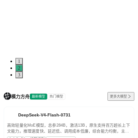
1
2
3
模力方舟
最新模型
热门模型
更多大模型
DeepSeek-V4-Flash-0731
高效轻量化MoE模型，总参284B，激活13B，原生支持百万超长上下
文能力。推理速度快、延迟低、调用成本低廉，综合能力均衡，主打
高并发、轻量化任务，适合日常对话、内容创作、基础 RAG、批量