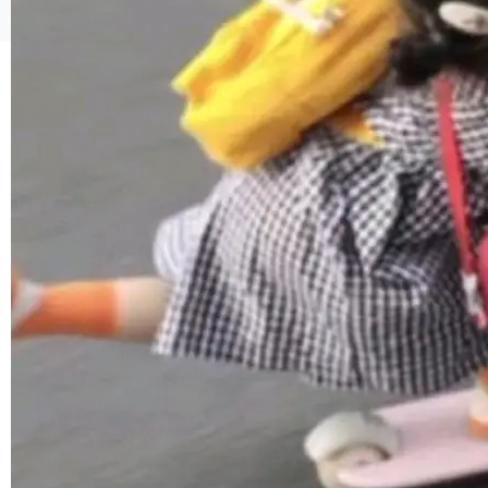
貌。数据显示，微软和 Meta 主要依托充沛的经
©OSCHINA(OSChina.NET)
京ICP备2025119063号
营现金流来覆盖资本开支，其资本支出覆盖率分
别达到155% 和106%;而SpaceXAI的经营现金
流仅能覆盖资本开支的12...