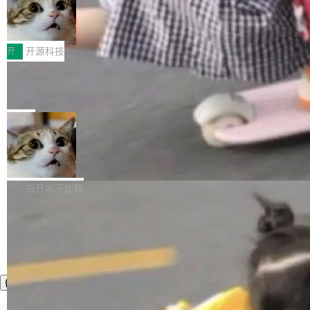
者部落知识"。 换个写法。Rust 的 enum，两个
样。这是 Sandstorm.io 的重制版，我十年前的
鲁大师7月新机性能/流畅/AI榜：vivo夺
计思路很直接：每个对象是一个独立的 SQLite
变体：Switchable...
性能、流畅双第一，三星Galaxy Z系列
那个创业公司。不同的是，这次它构建在 Cloudf
数据库，按名称寻址，复制到你自己的 S3 兼容
2026年7月的手机市场，由于存储等硬件成本暴
新折叠缺席
lare Workers 上——我花了九年时间搭建的平台
存储库里。节点之间只通过这个存储库协调——
增，手机厂商的日子也不好过啊，新机速度明显
开
开源科技
——并且深度集成了 AI。这基本上是我十年秘密
没有控制平面，没有共识协议。每个对象自带一
放缓，因此硝烟味淡了许多。新机参数规格除开
计划的顶峰。 十年前，Ken...
个小型数据库，应用天然按分片构建，单个数据
Zed 推出 DeltaDB，一个记录 commit
高价的三星折叠（三星Galaxy Z Fold8 Ultra / Z
之间所有操作的版本控制系统
库的竞争和爆炸半径问题在设计层面就被消除
Fold8 / Z Flip8）外，其余要么是中低端机器，
Zed 编辑器团队发布了新项目——DeltaDB，一
了。 闲置的 cell 会休眠到几乎不占资源。当 cel
例如iQOO Z11i、REDMI Note 17、REDMI No
个在 git commit 之间记录每一次编辑操作的版
局
l 迁移或唤醒时，新宿主从 S3 恢复 SQLite 数据
te 17 Pro、OPPO K15，要么是vivo X300 E这
本控制系统。目前处于 Early Access 阶段。 De
库继续执行。存储库是持久化的唯一真相...
样的次旗舰。 Galaxy Z Fold8 Ultra / Z Fold8 /
SpaceXAI 单季资本开支达 183 亿美元
ltaDB 的核心思路直接写在 landing page 最显
Z Flip8三款折叠屏新机均在7月22日发布，且全
眼的位置：「Software is made between com
根据风险投资人Tomer Tunguz 博客（VC 分
部搭载骁龙8 Elite Gen5 for Galaxy，它们本该
mits」——软件是在 commit 之间写出来的。git
析）披露的最新分析与第二季度业绩报告，Spac
白开水不加糖
是7月性...
只记录了你提交的最终状态，但真正的工作过程
eXAI在上个季度的总资本支出飙升至183.7亿美
——打字、删改、试错、agent 对话——都在 co
元。其中，绝大部分资金被直接用于 AI 领域，
mmit 之间的空隙里丢失了。 DeltaDB 要做的就
金额高达158.3亿美元，这一单项投入已经逼近
是把这段空隙补上。 回退到任何一次编辑：Delt
微软同期总资本开支的四成。 与亚马逊、Alpha
aDB 捕获 commit 之间的每一次操作，...
bet、微软以及 Meta 等传统科技巨头相比，Spa
ceXAI的资金消耗速度尤为引人瞩目。然而，支
撑庞大支出的资金来源却呈现出截然不同的面