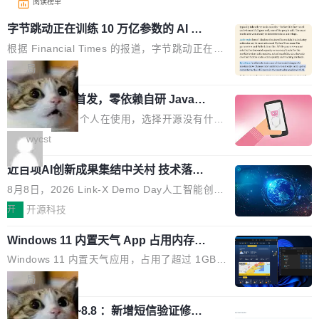
阅读榜单
字节跳动正在训练 10 万亿参数的 AI 模
型
根据 Financial Times 的报道，字节跳动正在训
练一个 10 万亿参数的 AI 模型，目前处于预训练
局
阶段。 10 万亿是什么概念？Anthropic 目前最
wastnet 开源首发，零依赖自研 Java H
大的模型 Mythos 5 约 8 万亿参数。DeepSeek
TTP/2 框架，性能对标 Undertow !
V4-Pro 是 1.6 万亿。月之暗面的 Kimi K3 是 2.
这个项目一直是个人在使用，选择开源没有什么
8 万亿。美团 LongCat-2.0 是 1.6 万亿。字节
动机理由，就是想开源了，如果非要说一个，那
wycst
跳动的这个未命名模型，直接跳到了 10 万亿。
就是它多少弥补了国产 Java 自研 HTTP/2 框架
预训练通常需要 3 到 6 个月，之后还有微调阶
近百项AI创新成果集结中关村 技术落地
这块空白——放眼国产 Java 生态，能拿出手的
与产业迭代提速
段。按这个时间线，最早可能在 2026 年底或 2
HTTP/2 网络框架，要么闭源，要么底层建立在
8月8日，2026 Link-X Demo Day人工智能创新
027 年初发布。 这个节点很微妙。Anthropic 刚
Netty 之上，真正自研的 Java 实现几乎没有。
项目展在北京中关村举办。本次活动由星连资
开
开源科技
在 5 月发布了 Mythos 5...
wastnet 是一款完全自研、零第三方依赖的轻量
本、华清普智AI孵化器主办，汇聚近2000名产
级 Java 网络应用框架，核心基于 JDK 原生 NI
Windows 11 内置天气 App 占用内存超
业、学术、投资人士，集中展出近百项覆盖AI芯
过 1GB
O 构建 Reactor 多路复用模型，不依赖 Netty、
片、算力、模型、应用全链条创新项目，聚焦AI
Windows 11 内置天气应用，占用了超过 1GB
Tomcat 等任何第三方网络库。其 HTTP/2 协议
技术产业化落地与资本对接，呈现当前国内AI前
内存。 Notebookcheck 的测试发现这个数字
局
栈从 HPACK、Huffman 到 ALPN 均为自主实
沿技术突破与商业化最新进展。 活动围绕AI学术
时，反复确认了多次。不是 100MB，不是 500
现，在基准测试中与 Un...
研究与产业落地融合展开多维度研讨。星连资本
调问更新7.26~8.8 ：新增短信验证修
MB，是 1 个 G。一个显示天气的应用。 Windo