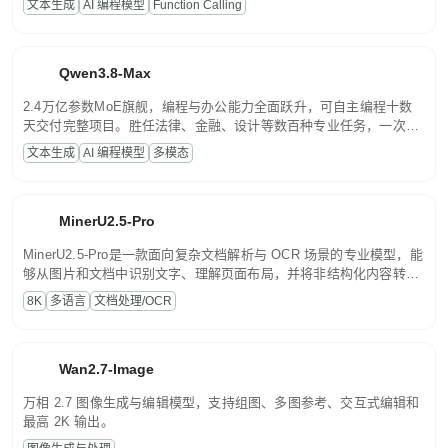
文本生成
AI 编程模型
Function Calling
文案处理等普惠刚需场景。
Qwen3.8-Max
2.4万亿参数MoE旗舰，编程与办公能力全面跃升，可自主编程十数
天交付完整项目。胜任法律、金融、设计等数百种专业任务，一次对
话端到端交付生产级成果。原生视觉理解贯穿规划、执行与验证全流
文本生成
AI 编程模型
多模态
程，支持超长文档与长视频的深度语义解析。长程任务中自主规划与
闭环迭代，持续进化。
MinerU2.5-Pro
MinerU2.5-Pro是一款面向复杂文档解析与 OCR 场景的专业模型，能
够从图片和文档中识别文字、理解页面布局，并将非结构化内容转换
为便于存储、检索和二次处理的结构化结果。
8K
多语言
文档处理/OCR
Wan2.7-Image
万相 2.7 图像生成与编辑模型，支持组图、多图参考、交互式编辑和
最高 2K 输出。