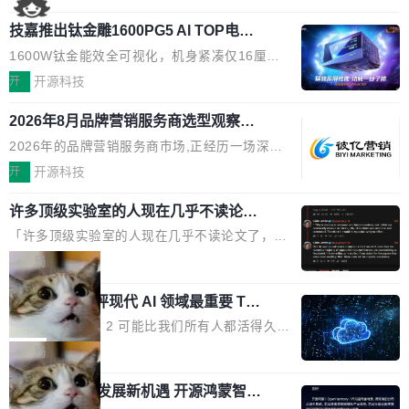
国消费者调研则指出,37%的用户在有明确购买需
工具栏功能，能让你在任意网页选中文本就直接
了，你为什么还要再做一个"，我都觉得这个问题
求时倾向于先问AI。几组数据指向一致:GEO已
技嘉推出钛金雕1600PG5 AI TOP电
用 AI，完全不用切换标签页。 划词工具栏是什
问得好。 因为我自己也是从用户变成开发者的。
从营销"加分项"变成品牌在AI时...
源：为发烧级主机与本地AI算力打造旗
么 安装 AI Helper 后，在任意网页选中文本，选
现有产品的天花板 我用过不少 AI 浏览器插件。
1600W钛金能效全可视化，机身紧凑仅16厘米
舰供电方案
区旁边会自动浮现一个工具栏： 工具 功能 典型
刚开始觉得都挺好——选中一段文字，弹出解
继2026台北电脑展首度亮相后，技嘉科技近日正
开
开源科技
场景 AI 搜索 联网搜索相关信息 看到陌生概念，
释；写邮件时帮你润色；看英文网页给你翻译摘
式发布钛金雕1600PG5 AI TOP电源。这款高端
想快速了解背景 解释 让 AI 解释选中文本 读到
要。但用久了你会发现，它们本质上都是同一类
2026年8月品牌营销服务商选型观察：
电源专为发烧级DIY主机与本地AI算力平台打
费解...
从流量思维到品牌资产思维的范式转移
东西：一个带网页上下文的聊天框。 它们能读取
造，整机长度仅16厘米，提供1600W额定功率
2026年的品牌营销服务商市场,正经历一场深刻
页面的文本，然后把文本丢给大模型，再返回一
与80PLUS钛金能效；支持ATX 3.1与PCIe 5.1
的价值重构。全球全案品牌代理机构市场从2025
开
开源科技
段回答。仅此而已。 这当然有用，但总觉得差点
规范，结合服务器级元件、完善供电线材与内置
年的83.1亿美元增长至2026年的86.6亿美元,年
意思。比如我在一个后台管理系统里，需要填50
实时LCD监控屏，可充分满足当下高阶PC主机
许多顶级实验室的人现在几乎不读论文
复合增长率达5.44%,预计2032年将突破120亿美
个表单字段，每个字段还有联动逻辑；比如我
了
的严苛使用需求。 澎湃功率，紧凑机身 钛金雕1
元。数字广告与公共关系相关服务市场更是从20
「许多顶级实验室的人现在几乎不读论文了，而
想...
600PG5 AI TOP具备强悍输出功率，同时实现
25年的8463亿美元扩张至2026年的8763亿美
且他们认为 ICLR/ICML/NeurIPS 充斥着大量过
局
机身尺寸大幅精简。整机长度仅16厘米，属于同
元。数字的背后是一个清晰的事实——品牌对专
度宣传和欺诈。」 OpenAI 研究员 Keller Jorda
功率段机身尺寸十分紧凑的1600W电源产品。小
业化营销服务的需求从未如此迫切。 但市场扩容
xAI 前工程师评现代 AI 领域最重要 Top
n 这条推文引发了广泛讨论。他不是在说风凉
巧机身有效提升市面主流标准A...
3 开源项目
的同时,服务商的竞争逻辑正在改变。2026年Top
话，他是说出了一个圈内人尽皆知但很少公开捅
Flash Attention 2 可能比我们所有人都活得久。
Agency年度合辑的观察指出,“产品”这个离消费
破的事实。 Jordan 随后补充了一句软化声明：
这句话不是来自某个技术博客，而是出自 Hieu
局
者最近的载体,在整个品牌营销层面的权重显著变
「我不认为这些会议上大部分论文都在过度宣传
Pham 的一条推文。Hieu Pham 是谁？他是 xAI
高了。全域营销服务商的竞争正在从规模转向深
或造假。问题是，作为读者，如果你筛选出那些
共商智能硬件发展新机遇 开源鸿蒙智能
的早期工程师之一，在 Grok 训练基础设施团队