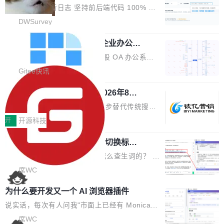
改，考试能力升级
创始合伙人张鸣晨表示，AI产业化是长期产融结
ws 内置应用臃肿早就是老话题了，但一款天气
DWSurvey 更新日志 坚持前后端代码 100% 开
合过程，早期优质技术项目需持续资本与产业资
应用占用内存就超过 1G 还是过于离谱——问题
源助力企业建设自主可控的问卷调研系统 官网地
DWSurvey
源赋能，助力创新从概念走向落地。现场青年学
出在 WebView2。微软的天气 App 本质上是一
址www.diaowen.net ➔ 源码下载Gitee 仓库 ➔
者、产业专家、投资人围绕AI前沿技术瓶颈、行
个嵌在 Edge WebView 里的网页。它不是一个
勾股 OA v6.0.2 已经发布，企业办公系
本次更新新增短信验证修改已答问卷功能，提升
业固有认知重构等议题展开跨界对话，聚焦行业
统
「应用」，它是一个运行在浏览器引擎里的网
答卷安全性；同时升级考试能力，完善填空题判
勾股 OA v6.0.2 已经发布。 勾股 OA 办公系统
真实痛点与突破方向...
页，外面套了一层 Windows 的壳。 WebView2
分、防切屏等功能体验，并优化多项产品细节，
是一款简单实用的开源的企业办公系统。系统集
Gitee快讯
本身就是个内存大户。它加载了完整的 Edge 渲
提升整体使用体验。 新增功能 01. 新增验证手
成了系统设置、附件管理、人事管理、行政管
染引擎，包括 JavaScript 引擎...
机号后查看、修改已答问卷功能 02. 新增填空题
942亿赛道如何选对伙伴？2026年8月G
理、消息管理、资产管理、企业公告、知识网
EO公司推荐
判分功能 03. 添加协作管理员支持树形结构选择
盘、审批流程设置、办公审批、工作计划、工作
当DeepSeek、豆包等大模型逐步替代传统搜索
体验优化与修复 •页面与体验优化 优化工作台首
汇报、工作日志、日常办公、财务管理、客户管
成为用户获取信息的主要入口,品牌竞争的逻辑变
开
开源科技
页 UI 展示效果，提升页面使用体验。 优化防切
理、合同管理、项目管理、任务管理等功能模
了:不再是争抢关键词排名,而是想办法进入AI脱
屏提醒规则，调整为每次切屏均触发提示，提升
块。系统简约，易于功能扩展，方便二次开发，
任意网页划词 AI 问答：不用切换标签页
口而出的那个答案。"GEO公司推荐"这个搜索词
考试规范性。 优化登录状...
的效率秘诀
可以用来做日常 OA，CRM，ERP，业务管理等
背后,折射的是企业面对新兴服务赛道时的集体困
看英文技术文档的时候，你是怎么查生词的？ 我
系统。 勾股OA6.0.2版本主要是对勾股OA 6第
惑——该信谁、看什么、怎么选。 据易观分析
猜大多数人的流程是：选中单词 → Ctrl+C → 切
席WC
一个大版本发布的部分功能细节优化和bug问题
《中国GEO市场产业图谱》数据,2026年中国GE
到翻译标签页 → Ctrl+V → 看翻译 → 切回原
修复的版本，具体更新日志如下： 1、补全新版
为什么要开发又一个 AI 浏览器插件
O行业规模预计达942亿元,同比增长169.7%。G
文。遇到不懂的代码片段，再切到 ChatGPT 问
本的各个审批类型的审批单导出 2、优化各个审
artner同期预测,传统搜索引擎访问量年内将下滑
一下。来回切换几次，思路早断了。 今天介绍的
说实话，每次有人问我"市面上已经有 Monica、
核反确认审批的逻辑，使...
25%,AI载体流量占比突破40%;埃森哲2025年中
开源 Chrome 扩展 AI Helper，有一个划词浮动
Sider、Copilot for Chrome 这些 AI 浏览器插件
席WC