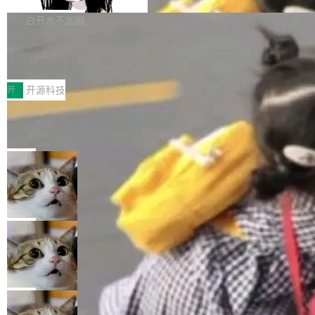
Apache Doris 4.1 要补齐的，正是缺失的那一
erg V3
热门页面还是低关注度页面，均未出现近期更
本。 Solon 换了个方式。整个 i18n 模块围绕三
半。在已有查询能力的基础上，Doris 进一步支
白开水不加糖
新，相关问题并非局限于特定领域，而是在不同
个解析器、一个注解、一个工具类展开——没有
持了 UPDATE、DELETE、MERGE INTO 等数
主题和访问量页面中普遍存在。 调查人员最初认
XML、没有拦截器注册、没有样板配置。 资源
Testin XAgent：CIO智能测试落地指南
据修改操作、完整的表结构管理与分区演进，以
为，Grokipedia可能只是限...
文件的约定 把文件放到 resources/i18n/ 下： r
及 rewrite_data_files、expire_snapshots 等日
7月30日，TiD2026质量竞争力大会在北京中关
esources/i18n/messages.properties ...
常维护操作，并完整支持 Iceberg V3 格式。
村国家自主创新示范区会议中心开幕。本届大会
开
开源科技
由中关村智联软件服务业质量创新联盟主办，以
让非法状态不可表示：一篇关于 ADT
“智构可信·质创未来——AI原生时代的质量新范
的帖子在 Reddit 火了
式”为主题，直面AI从实验室走向规模化产业落地
有一种东西，一旦用过就回不去了。Alex Fedos
的核心质量命题。会上，《2026智能研发生产力
eev 管它叫"软件设计的基石"。 他说的东西不新
局
工具选型手册》发布，Testin云测的Testin XAge
鲜——代数数据类型（ADT），尤其是和类型
Cloudflare 开源内部企业 AI 平台 Clou
nt智能测试系统入选AI测试领域代表产品。对CI
（sum type）。但他说清楚了一件事：这不是类
dflare OS
O而言，这提示了一个转变：AI测试正在从效率
型系统的学术体操，是日常编码的思维方式。 文
Cloudflare 发布了一个开源项目 Cloudflare O
工具升级为企业的质量基础设施。 CIO面对的新
章从一个简单的例子切入。一个网站的深色主题
S。如果你只看官方博客，你会觉得这是又一
局
现实 过去两年，CIO们的焦虑清单上多了两项：
设置，如果用布尔值 + 可空字段来表示——bool
个"AI 知识库 + 聊天机器人"——每个大厂都在
一是如何让大模型和智能体应用安全地从PoC走
ean 表示是否可切换，nullable 的默认模式、浅
Deno 团队开源 Celld，可自托管的分
做，没什么新鲜的。 但 Kenton Varda 在 Twitte
向生产，二是如何让测试团队跟得上AI应用...
布式 Durable Objects
色方案、深色方案——会产生大量无意义的组
r 上把事情说清楚了： 今天我们发布了 Cloudfla
Ryan Dahl 领导的 Deno 团队推出了最新开源项
合。方案缺了、配置冲突了、全 null 了。要知道
re OS，一个带连接器的聊天机器人，跟其他所
目 Celld，一个能在自己机器上运行 Cloudflare
局
哪些组合有效，作者说，你得靠"文档、校验、或
有科技公司做的一样。只不过，实际上它不一
Workers 和 Durable Objects 的守护进程。 设