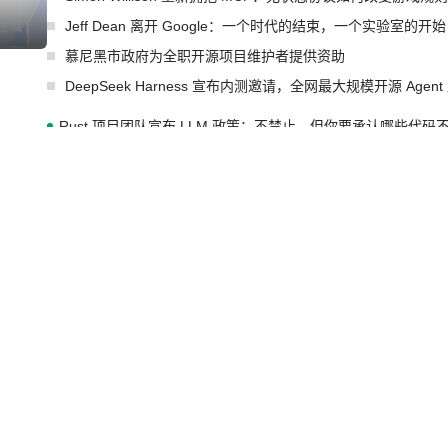
Jeff Dean 离开 Google：一个时代的结束，一个实验室的开始
I生成
慕尼黑市政府为全职开源项目维护者提供资助
DeepSeek Harness 宣布内测邀请，全网最大规模开源 Age
Rust 项目团队宣布 LLM 政策：不禁止，但你要承认哪些代码
宇树科技 IPO 战略配售曝光：DeepSeek 获配 93.3 万股，锁定
潮起潮落，你我仍在 | 2026 腾讯云粤港澳大湾区架构师峰会
马斯克 AI 百科项目 Grokipedia 被曝数月未更新
I生成
Solon I18n：三种解析器，零样板代码
张一鸣的三次否决：字节跳动为什么不蒸馏
让非法状态不可表示：一篇关于 ADT 的帖子在 Reddit 火了
Cloudflare 开源内部企业 AI 平台 Cloudflare OS
Deno 团队开源 Celld，可自托管的分布式 Durable Objects
Zed 推出 DeltaDB，一个记录 commit 之间所有操作的版本控
SpaceXAI 单季资本开支达 183 亿美元
I生成