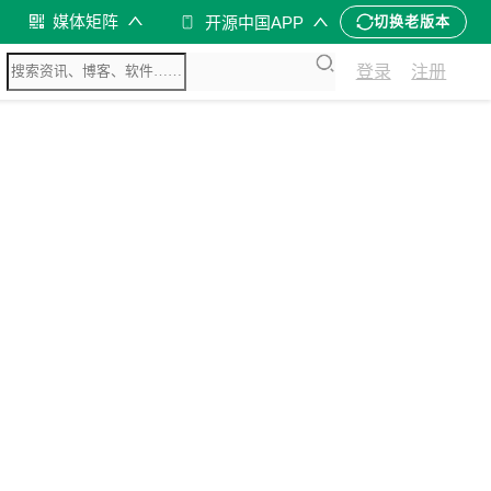
媒体矩阵
开源中国APP
切换老版本
登录
注册