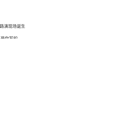
nt 路演现场诞生
不是你写的
 36 个月
O
开源
×
AI ·
制系统