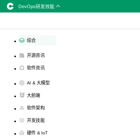
DevOps研发效能
综合
开源资讯
软件资讯
AI & 大模型
大前端
软件架构
开发技能
硬件 & IoT