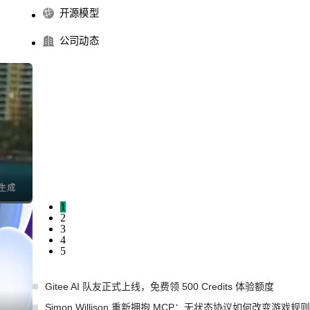
开源模型
公司动态
I生成
1
2
3
4
5
Gitee AI 队友正式上线，免费领 500 Credits 体验额度
Simon Willison 重新拥抱 MCP：无状态协议如何改变游戏规则