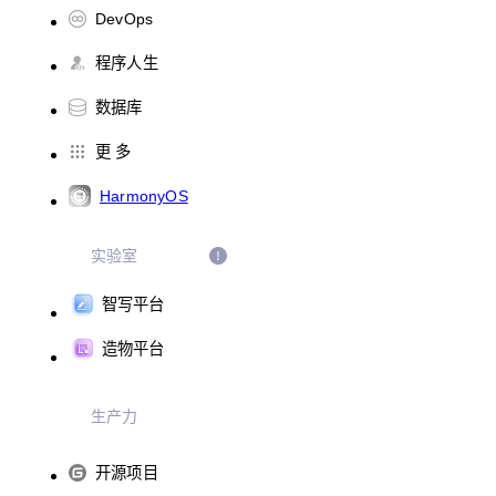
DevOps
程序人生
数据库
更 多
HarmonyOS
实验室
智写平台
造物平台
生产力
开源项目