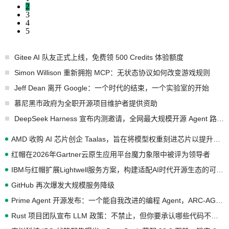
2
3
4
5
Gitee AI 队友正式上线，免费领 500 Credits 体验额度
Simon Willison 重新拥抱 MCP：无状态协议如何改变游戏规则
Jeff Dean 离开 Google：一个时代的结束，一个实验室的开始
慕尼黑市政府为全职开源项目维护者提供资助
DeepSeek Harness 宣布内测邀请，全网最大规模开源 Agent 路演现场诞生
AMD 收购 AI 芯片创企 Taalas，旨在将模型权重刻进芯片以提升推理性能
红帽在2026年Gartner云原生应用平台魔力象限中被评为领导者
IBM与红帽扩展Lightwell服务方案，构建适配AI时代开源生态的可信基础设施
GitHub 再次爆发大规模服务降级
Prime Agent 开源发布：一个能自我改进的编程 Agent，ARC-AGI 3 超越人类专家基线
Rust 项目团队宣布 LLM 政策：不禁止，但你要承认哪些代码不是你写的