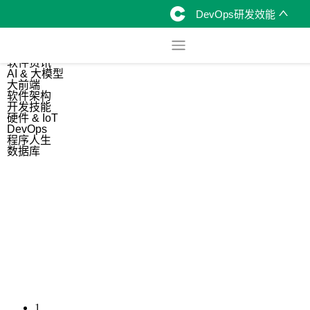
DevOps研发效能
综合
开源资讯
软件资讯
AI & 大模型
大前端
软件架构
开发技能
硬件 & IoT
DevOps
程序人生
数据库
1