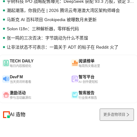
宇树科技 IPO 战略配售曝光：DeepSeek 获配 93.3 万股，锁定 36 个月
潮起潮落，你我仍在 | 2026 腾讯云粤港澳大湾区架构师峰会
马斯克 AI 百科项目 Grokipedia 被曝数月未更新
Solon I18n：三种解析器，零样板代码
张一鸣的三次否决：字节跳动为什么不蒸馏
让非法状态不可表示：一篇关于 ADT 的帖子在 Reddit 火了
TECH DAILY
阅读榜单
每日内容报纸化
每周热文看这里
DevFM
智写平台
当天资讯听着看
AI 创作更轻松
激励活动
智库报告
参与活动赢源石
行业技术报告
AI 造物
更多造物项目