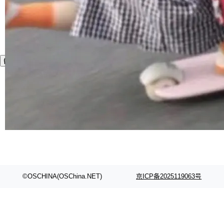
©OSCHINA(OSChina.NET)
京ICP备2025119063号