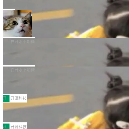
e” 和 Muse Spark 1.2 模型
mmit 之间的空隙里丢失了。 DeltaDB 要做的就
金额高达158.3亿美元，这一单项投入已经逼近
Meta 今天发布了两款 AI 产品：Muse Code，
是把这段空隙补上。 回退到任何一次编辑：Delt
微软同期总资本开支的四成。 与亚马逊、Alpha
一个在终端里运行的编程 agent；Muse Spark
局
aDB 捕获 commit 之间的每一次操作，...
bet、微软以及 Meta 等传统科技巨头相比，Spa
1.2，驱动这个 agent 的新模型。一句话概括：
ceXAI的资金消耗速度尤为引人瞩目。然而，支
美团开源 LoHoSearch，用知识图谱校
你可以用 curl -fsSL https://dev.meta.ai/install.
准 AI 能力认知
撑庞大支出的资金来源却呈现出截然不同的面
sh | bash 安装一个能在大项目里自动规划、写
机器出题的前提，是让机器拥有全局视野。整个
貌。数据显示，微软和 Meta 主要依托充沛的经
代码、验证结果的 AI 终端工具。 据介绍，Muse
构建流程可以分为四个环节：建图 → 控制难度
白开水不加糖
营现金流来覆盖资本开支，其资本支出覆盖率分
Code 是 Meta 的编程 agent 产品。它和市场上
→ 质量把关 → 数据概览。
别达到155% 和106%;而SpaceXAI的经营现金
腾讯开源 UCL-MPComm 通信库
已有的终端编程 agent 在设计理念上有几个明显
流仅能覆盖资本开支的12...
的差异点。 异步后台 agent：Muse Code 有一
腾讯网平团队宣布开源了 UCL-MPComm 通信
个主 agent 循环，外加一组后台 agent。这些后
库，并将作为transport接入Mooncake TENT。
白开水不加糖
台 agent...
该通信库针对AI Memory池化场景的数据传输需
CoStrict入选工信部2025人工智能应用
求进行了深度优化，能够实现数据中心内大规模
典型案例
计算节点间多种内存类型的高性能通信。 UCL-
近日，工信部科技司公示《2025人工智能应用典
MPComm将作为一种传输引擎接入Mooncake T
型案例入选名单》，深信服“面向企业研发场景的
开
开源科技
ENT，实现零拷贝传输性能提升30%、非零拷贝
开源 AI 编程平台 CoStrict 应用”凭借卓越的技术
传输性能最高提升5倍。UCL-MPComm底层基
深信服AI算力网关入选工信部人工智能
创新与落地成效成功入选。 全链路私有化部署，
应用典型案例！
于自研UCL-Engine通信引擎，后续腾讯网平将
助力企业AI研发安全落地 当前，越来越多企业已
前不久，工业和信息化部正式发布《2025年人工
持续开源更多基于UCL-Engine的高性能通信组
经开始引入 AI Coding 工具，通过调用公有云模
智能应用典型案例名单》，集中展示人工智能在
开
开源科技