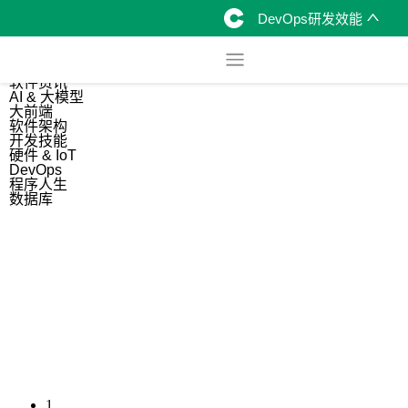
DevOps研发效能
综合
开源资讯
软件资讯
AI & 大模型
大前端
软件架构
开发技能
硬件 & IoT
DevOps
程序人生
数据库
1