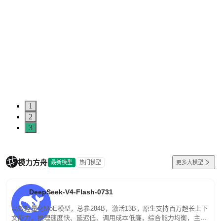
1
2
3
模力方舟
最新模型
热门模型
更多大模型
DeepSeek-V4-Flash-0731
高效轻量化MoE模型，总参284B，激活13B，原生支持百万超长上下
文能力。推理速度快、延迟低、调用成本低廉，综合能力均衡，主打