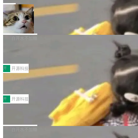
一在人才争夺战中失血的公司。六月，Google
er HE-AAC 960 解码 (DAB+) transpose_cuda
Code 在 X 上发帖：「DeepSeek Flash did 8T
局
连失两员大将：Noam Shazeer 去了 Op...
filter 添加 AMF Frame Rate Converter (vf_frc
tokens on August 1st. 5T of free usage + 3T
_amf) filter SMPTE 2094-50 元数据支持和直
NetBSD 11.0 正式发布
on OpenCode Go.」79.8 万次浏览，连带着 #
通 ProRes RAW VideoToolbox 硬件加速器 AP
DeepSeek一天消耗了8万亿# 上了微博热搜——
NetBSD 11.0 现已正式发布，这是 NetBSD 操
V ...
注意这是 OpenCode 一家的消耗。 OpenCode
作系统的第十八个主要版本。 自 NetBSD 10.1
白开水不加糖
是 Anomaly 出品的 AI 编程工具，套餐 10 美元/
以来的变化 更新亮点： 新增对 RISC-V 处理器
月。用户交了 10 美元，就能用 DeepSeek Flas
2026 ChinaJoy鸿蒙游戏增长臻享会举
架构的支持。NetBSD 11.0 是首个支持 64 位 R
办，鲸鸿动能系统呈现游戏行业解决方
h 随便写代码，按网友说法：「怎么使劲用也用
ISC-V 平台的稳定版本，涵盖一系列基于 StarFi
8月1日，2026 ChinaJoy期间，鸿蒙游戏增长臻
案
不完。」5T 来自免费额度，3T 来自 Go...
ve JH71XX 的设备，例如 VisionFive 2、PINE
享会在上海举办。鸿蒙生态的全场景智慧营销平
开
开源科技
64 STAR64，以及 QEMU。 增强了对 POSIX.1
台鲸鸿动能协同华为游戏中心，面向游戏行业开
-2024 和 C23 编程接口标准的兼容性。 compat
技嘉X3D系列再添新成员 B850 AORU
发者及生态伙伴，系统呈现了平台在游戏领域的
S ELITE X3D主板强化性能体验
_linux(8) 增强了对 Linux 系统调用的支持，包
完整能力版图——从IAP高价值用户的全周期经
面向AMD Ryzen X3D处理器玩家，技嘉X3D系
括 epoll（围绕 kqueue 实现）、POSIX 消息队
营、到IAA游戏的“买变一体”正循环、再到联运与
列主板阵容迎来新成员——B850 AORUS ELITE
开
开源科技
列、...
广告协同的全链路经营闭环，以及面向全球市场
X3D。作为面向主流高性能平台打造的全新主板
的出海增长布局。 华为终端云业务商业化销售负
Zadig v5.0 发布：AI 发布专员与 AI 审
产品，B850 AORUS ELITE X3D延续技嘉在X3
查专员上线
责人在开场致辞中表示，游戏开发者的核心诉求
D平台优化上的技术积累，旨在为游戏玩家带来
我们团队这几天最大的卡点不是 AI 写得不够
已不再是“多一个投放渠道”，而是一套能够持续
更稳定、更高效的装机选择。 B850 AORUS ELI
好，是 AI 写得太好了。 好到审查排期从两天的
白开水不加糖
驱动增长的体系。截至目前，搭载HarmonyOS
TE X3D基于AMD AM5平台打造，支持AMD Ry
活儿拖成了五天。PR 一堆起来没人敢合，发布