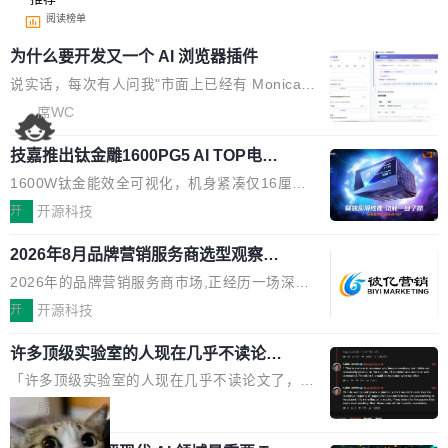
阅读榜单
为什么要开发又一个 AI 浏览器插件
说实话，每次有人问我"市面上已经有 Monica、
Sider、Copilot for Chrome 这些 AI 浏览器插件
席WC
了，你为什么还要再做一个"，我都觉得这个问题
技嘉推出钛金雕1600PG5 AI TOP电
问得好。 因为我自己也是从用户变成开发者的。
源：为发烧级主机与本地AI算力打造旗
现有产品的天花板 我用过不少 AI 浏览器插件。
1600W钛金能效全可视化，机身紧凑仅16厘米
舰供电方案
刚开始觉得都挺好——选中一段文字，弹出解
继2026台北电脑展首度亮相后，技嘉科技近日正
开
开源科技
释；写邮件时帮你润色；看英文网页给你翻译摘
式发布钛金雕1600PG5 AI TOP电源。这款高端
要。但用久了你会发现，它们本质上都是同一类
2026年8月品牌营销服务商选型观察：
电源专为发烧级DIY主机与本地AI算力平台打
从流量思维到品牌资产思维的范式转移
东西：一个带网页上下文的聊天框。 它们能读取
造，整机长度仅16厘米，提供1600W额定功率
2026年的品牌营销服务商市场,正经历一场深刻
页面的文本，然后把文本丢给大模型，再返回一
与80PLUS钛金能效；支持ATX 3.1与PCIe 5.1
的价值重构。全球全案品牌代理机构市场从2025
开
开源科技
段回答。仅此而已。 这当然有用，但总觉得差点
规范，结合服务器级元件、完善供电线材与内置
年的83.1亿美元增长至2026年的86.6亿美元,年
意思。比如我在一个后台管理系统里，需要填50
实时LCD监控屏，可充分满足当下高阶PC主机
许多顶级实验室的人现在几乎不读论文
复合增长率达5.44%,预计2032年将突破120亿美
个表单字段，每个字段还有联动逻辑；比如我
了
的严苛使用需求。 澎湃功率，紧凑机身 钛金雕1
元。数字广告与公共关系相关服务市场更是从20
「许多顶级实验室的人现在几乎不读论文了，而
想...
600PG5 AI TOP具备强悍输出功率，同时实现
25年的8463亿美元扩张至2026年的8763亿美
且他们认为 ICLR/ICML/NeurIPS 充斥着大量过
局
机身尺寸大幅精简。整机长度仅16厘米，属于同
元。数字的背后是一个清晰的事实——品牌对专
度宣传和欺诈。」 OpenAI 研究员 Keller Jorda
功率段机身尺寸十分紧凑的1600W电源产品。小