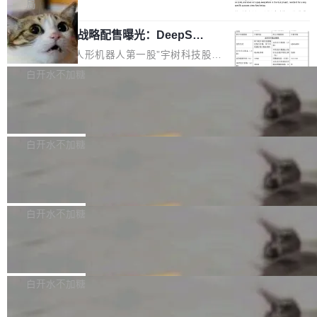
5% RHAE Best@1，超过了 ARC 报告的人类专
覆盖 rust-lang/rust 单一仓库的代码贡献。这不
局
家基线 95.4%。 不是又一个 coding agent 包装
是项目级别的官方立场，目前由五个团队采纳，
宇树科技 IPO 战略配售曝光：DeepSe
器 Prime Agent 的架构和市面上大多数 coding
但它可能是主流开源项目中关于 AI 辅助贡献最
ek 获配 93.3 万股，锁定 36 个月
agent 有本质区别。大多数 agent harness 的设
细致的一份规则。 政策的核心只有一句话：LLM
8月6日晚间，“人形机器人第一股”宇树科技股份
计是基于早期模型的能力—...
可以用来分析、提炼、审阅、建议，但不能用来
有限公司披露IPO发行价格及战略配售结果，杭
白开水不加糖
创作。 具体来说，LLM 生成的代码可以提交，
州深度求索人工智能基础技术研究有限公司（De
但必须满足五个条件：预先安排、非关键、高质
Docker 29.7.2 发布
epSeek）获配93.3399万股，按150.8元/股发行
量、充分测试、充分审查，并且必须披露。LLM
价格计算，认购金额约1.41亿元，股份锁定期为
Docker 29.7.2 现已发布，具体更新内容如下：
不得生成涉及安全性的关键变更，除非作者本身
36个月。 公告显示，本次宇树科技战略配售对
Bug fixes and enhancements 修复多次传递同
白开水不加糖
就是领域专家。即使如此，政策也"强烈不建
象主要包括长期投资机构、与公司业务具有战略
一环境变量时，docker service create和docker
议"这么做。 对于不披露的情况，审核者可以直
合作关系或长期合作愿景的大型企业、科创板保
Apache Fluss 毕业成为顶级项目
service update会发生 panic 的问题。docker/cl
接关闭 PR，无需解释。 政策作者 Jynn Ne...
荐人跟投子公司，以及公司高级管理人员和核心
i#7145 修复了 Docker Engine 29.7.0 中引入的
今年 7 月，Apache Fluss 的毕业提案在 Apach
员工参与设立的专项资产管理计划。其中，Dee
一个回归问题，该问题导致拉取镜像时会拒绝包
e 孵化器项目管理委员会（IPMC）投票中获得
白开水不加糖
pSeek作为与宇树科技具备战略合作关系的企
含绝对 hardlink 目标的镜像（此类镜像由某些镜
全票通过，随后获 Apache 软件基金会董事会批
业，获配股份数量占本次发行数量的2.31%。 除
像构建工具生成）。moby/moby#53305 修复了
马斯克 AI 百科项目 Grokipedia 被曝数
准。今天，Apache 软件基金会正式宣布 Apach
DeepSeek外，腾讯旗下上海启善投资有限公司
月未更新
Docker Engine 29.7.0 中引入的一个回归问
e Fluss 孵化毕业，成为 Apache 顶级项目（TL
埃隆·马斯克推出的AI百科项目 Grokipedia 被曝
获配9...
题，该问题可能导致在旧版 Linux 内核...
P）！这一里程碑不仅标志着 Fluss 迈入新的发
长期停止内容更新，未能实现其作为“AI版维基百
白开水不加糖
展阶段，也将进一步推动流式存储、实时湖仓与
科”替代品的目标。 据 Lawfare 最新调查，自今
AI 数据基础加速融合，为实时数据基础设施的发
Solon I18n：三种解析器，零样板代码
年4月以来，Grokipedia 页面更新功能基本停