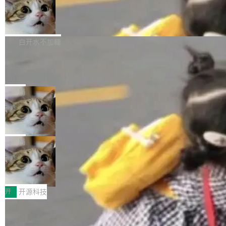
通过拉取过去一年内（从 PG 18 Beta1 时间点
和休闲娱乐竞争时间。" 这是 libexpat 维护者 S
的图像元素不在同一个子树中，则它们将不再关
至今）的所有 commit，同样交由 AI 分析提炼。
Firefox 153.0.3 发布
ebastian Pipping 写在博客里的话。8 月 4 日，
联 加...
经过人工复核，准确度令人满意。这一方法也为
他宣布了一个新消息：从 2026 年 8 月 1 日起，
Firefox 153.0.3 现已发布，具体更新内容如
社区爱好者提供了高效跟踪新版本的思路。
他可以全职维护 libexpat 了，最长 6 个月。发
下： New Smart Window 包含多项增强功能：
白开水不加糖
工资的是慕尼黑市政府。 libexpat 是一个 C99
<ul> <li>现在建议列表会显示更多结果，方便用
编写的流式 XML 解析器，MIT 许可证。和 libx
Cloudflare Computer 开源：你的 Age
户查找历史记录和切换到已打开的标签页。（<a
nt 需要一台电脑，而不是一个容器
ml2 一样，它是世界上使用最广泛的 XML 解析
href="https://bugzilla.mozilla.org/show_bug.c
Cloudflare 开源了名为 @cloudflare/computer
库之一。你的操作系统、浏览器、无数的基础设
gi?id=2019042">Bug&nbsp;2019042</a>）</l
的 npm 包。项目的核心论点是：容器不适合 Ag
局
施软件，很可能都在用它。而过去十年，维护它
i> <li>现在，助手可以直接使用 Exa 的网络搜索
ent 计算。真正适合的，是 Isolate。 Cloudflare
的人一直在用业余...
结果回答问题，而无需将问题转交给搜索引擎。
OpenAI 公开邮件和聊天记录回应苹果
工程师在这件事上没什么可谦虚的——他们用 W
诉讼，称“Apple is getting this wron
（<a href="https://bugzilla.mozilla.org/show_
orkers 跑了十年 Isolate。用 CEO Matthew Pri
上个月，苹果一纸诉状把 OpenAI 告上法庭，指
g”
bug.cgi?id=204...
nce 的话说：「我们一生都在用 Isolate 运行代
控其挖角苹果前员工并窃取商业秘密。苹果的诉
局
码，而 AI Agent 不需要容器，它们需要的是 Iso
状把 OpenAI 描述成一个系统性地从前东家挖
late。」 容器为什么不合适 容器的问题在于启动
HUAWEI MatePad Edge上架WorkBu
人、套取机密信息的对手。 OpenAI 没发律师
ddy鸿蒙PC版，说话就能干活的AI办公
和销毁都太重了。一个 Agent 要执行的任务可能
函，也没选择庭外沉默。它在官网贴了一篇博
全能AI工作台WorkBuddy鸿蒙PC版上架HUAWE
搭子
只需要几毫秒的 CPU 时间，但容器从冷启动到
文，标题只有六个字：Apple is getting this wro
I MatePad Edge应用市场，直接下载即可使
开
开源科技
就绪要花数秒。如果未来有十...
ng。 然后，它把邮件往来和 iMessage 聊天记
用，与鸿蒙电脑上的体验一致。值得一提的是，
录全贴了出来。 他发错人了 苹果外部律师 Gabr
FFmpeg 9.0 发布：代号“Lei”，以此纪
这是目前市面上唯一支持平板接入WorkBuddy P
念中国开发者雷霄骅
iel Gross 来自 Weil 律所，2 月 23 日下午 5:53