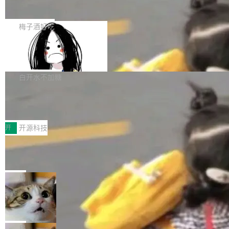
展开启新的篇章。
滞，过去三个月内没有任何条目完成更新，用户
如果你在 Spring Boot 里做过国际化，流程大概
提交的编辑请求也长期处于待处理状态。 Groki
是这样的：配 MessageSource 的 Bean、写 R
梅子酒好吃
pedia 于去年底上线，定位为由人工智能生成内
eloadableResourceBundleMessageSource、
容的百科平台，被马斯克视为传统众包百科网站
Apache Doris 4.1 全面增强 Iceberg：
声明 LocaleResolver、注册 LocaleChangeInt
支持 UPDATE、MERGE INTO 与 Iceb
维基百科的替代方案。Lawfare 调查发现，无论
erceptor…五六步之后才能看到第一行翻译文
Apache Doris 4.1 要补齐的，正是缺失的那一
erg V3
热门页面还是低关注度页面，均未出现近期更
本。 Solon 换了个方式。整个 i18n 模块围绕三
半。在已有查询能力的基础上，Doris 进一步支
白开水不加糖
新，相关问题并非局限于特定领域，而是在不同
个解析器、一个注解、一个工具类展开——没有
持了 UPDATE、DELETE、MERGE INTO 等数
主题和访问量页面中普遍存在。 调查人员最初认
XML、没有拦截器注册、没有样板配置。 资源
Testin XAgent：CIO智能测试落地指南
据修改操作、完整的表结构管理与分区演进，以
为，Grokipedia可能只是限...
文件的约定 把文件放到 resources/i18n/ 下： r
及 rewrite_data_files、expire_snapshots 等日
7月30日，TiD2026质量竞争力大会在北京中关
esources/i18n/messages.properties ...
常维护操作，并完整支持 Iceberg V3 格式。
村国家自主创新示范区会议中心开幕。本届大会
开
开源科技
由中关村智联软件服务业质量创新联盟主办，以
让非法状态不可表示：一篇关于 ADT
“智构可信·质创未来——AI原生时代的质量新范
的帖子在 Reddit 火了
式”为主题，直面AI从实验室走向规模化产业落地
有一种东西，一旦用过就回不去了。Alex Fedos
的核心质量命题。会上，《2026智能研发生产力
eev 管它叫"软件设计的基石"。 他说的东西不新
局
工具选型手册》发布，Testin云测的Testin XAge
鲜——代数数据类型（ADT），尤其是和类型
Cloudflare 开源内部企业 AI 平台 Clou
nt智能测试系统入选AI测试领域代表产品。对CI
（sum type）。但他说清楚了一件事：这不是类
dflare OS
O而言，这提示了一个转变：AI测试正在从效率
型系统的学术体操，是日常编码的思维方式。 文
Cloudflare 发布了一个开源项目 Cloudflare O
工具升级为企业的质量基础设施。 CIO面对的新
章从一个简单的例子切入。一个网站的深色主题
S。如果你只看官方博客，你会觉得这是又一
局