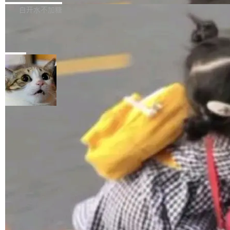
正，才能成为机器能理解的高质量数据。医学影
理工具。它可以查看，转换，编辑和分类所有主
白开水不加糖
像AI落地最昂贵的环节，不是算法，是专业医生
流格式的电子书。Calibre 是个跨平台软件，可
的时间。 张医生是某三甲医院放射科副主任医
SwiftUI 问世七年了，为什么开发者还
以在 Linux、Windows 和 macOS 上运行。 Cal
师，牵头一项腹部肌肉影像课题。他需要在数百
在骂它？
ibre 9.12 现已正式发布，此次更新内容如下：
Yakov Manshin 发了一期长达 40 分钟的 YouT
张CT影像上完成像素级精细分割，让系统"...
新功能 macOS：在 Connect/Share 按钮中添加
ube 视频，标题是"SwiftUI 七年后：一个平庸的
局
通过 AirDop 共享书籍的功能 Content server：
故事"。视频核心观点很简单：SwiftUI 发布七年
支持可向服务器后端添加新端点的插件 Edit boo
了，仍然像一个永久公测版。 Manshin 从数据
k：Compress images：添加将 GIF 图像转换为
流、布局系统、API 稳定性、性能、跨平台五个
加载更多
JPEG/WebP 的选项 ToC Editor：添加一个按
维度逐一批判了 SwiftUI。最让人印象深刻的一
钮，用于对目录中的条目进...
个论据是：苹果官方的 SwiftUI 教程项目 Land
marks，用最新 Xcode 在最新 macOS 上构建
运行，出来的效果是坏的——侧边栏按钮大小不
一，界面错位。他说这个问题"两年前就发现了，
至今没变"。 数据流方面，Manshin 指出 SwiftU
I 的属性包装器演进史...