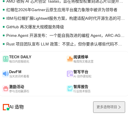
AMD 收购 AI 芯片创企 Taalas，旨在将模型权重刻进芯片以提升推理性能
红帽在2026年Gartner云原生应用平台魔力象限中被评为领导者
IBM与红帽扩展Lightwell服务方案，构建适配AI时代开源生态的可信基础设施
GitHub 再次爆发大规模服务降级
Prime Agent 开源发布：一个能自我改进的编程 Agent，ARC-AGI 3 超越人类专家基线
Rust 项目团队宣布 LLM 政策：不禁止，但你要承认哪些代码不是你写的
TECH DAILY
阅读榜单
每日内容报纸化
每周热文看这里
DevFM
智写平台
当天资讯听着看
AI 创作更轻松
激励活动
智库报告
参与活动赢源石
行业技术报告
AI 造物
更多造物项目