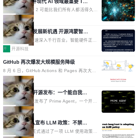
业化营销服务的需求从未如此迫切。 但市场扩容
xAI 前工程师评现代 AI 领域最重要 Top
n 这条推文引发了广泛讨论。他不是在说风凉
巧机身有效提升市面主流标准A...
3 开源项目
的同时,服务商的竞争逻辑正在改变。2026年Top
话，他是说出了一个圈内人尽皆知但很少公开捅
Flash Attention 2 可能比我们所有人都活得久。
Agency年度合辑的观察指出,“产品”这个离消费
破的事实。 Jordan 随后补充了一句软化声明：
这句话不是来自某个技术博客，而是出自 Hieu
局
者最近的载体,在整个品牌营销层面的权重显著变
「我不认为这些会议上大部分论文都在过度宣传
Pham 的一条推文。Hieu Pham 是谁？他是 xAI
高了。全域营销服务商的竞争正在从规模转向深
或造假。问题是，作为读者，如果你筛选出那些
共商智能硬件发展新机遇 开源鸿蒙智能
的早期工程师之一，在 Grok 训练基础设施团队
度,案例厚度、全域覆盖、多线协同...
硬件开发者日杭州站即将举行
看起来最令人兴奋的论文，那它们大部分都是过
工作过。近日他在 X 上发了一条帖子，列出了他
随着万物智联加速深入千行百业，智能硬件正从
度宣传的。」 这才是真正的痛点。不是所有论文
认为现代 AI 领域最重要的三个开源项目。 第一
单点设备迈向智能化、网联化、协同化发展。作
开
开源科技
都有问题，是最吸引眼球的那批论文最有问题。
个名字毫无悬念：Flash Attention 2。 Hieu 的
为面向全场景、跨终端的分布式操作系统，开源
他引用的帖子来自 Mathew Shen，一位 ICLR 2
理由很具体。FA 系列不需要解释，但 FA2 是他
GitHub 再次爆发大规模服务降级
鸿蒙通过统一技术底座和分布式能力，为不同类
026 的读者：「看了篇 ...
认为最重要的一个——复杂度恰到好处，刚好能
型智能设备的开发、连接与互联提供关键支撑，
8 月 6 日，GitHub Actions 和 Pages 再次大规
驱动你去学 CuTe，但还没被那些"邪恶的" Hopp
也为产业链企业探索产品创新与商业增长打开新
模服务降级，Actions 完全不可用超过 5 小时，
局
er++ 优化所淹没，足够容易修改和适配。 更关
的空间。 8月14日，开源鸿蒙智能硬件开发者日
webhook 停发，连自托管 runner 也因调度层故
键的是 FA2 的持久性...
（OHDD：OpenHarmony Hardware Develope
Prime Agent 开源发布：一个能自我改
障无法工作。Pages、Copilot code review、C
进的编程 Agent，ARC-AGI 3 超越人类
r Day）将在杭州启航。活动面向智能硬件产业
opilot coding agent 全部受影响。从检测到完全
Prime Intellect 发布了 Prime Agent，一个开源
专家基线
链企业和开发者，邀请行业专家与资深技术顾
恢复，大约 12 小时。 这是 2026 年 8 月的第六
的编程 Agent Harness，核心设计围绕两个抽
局
问，围绕开源鸿蒙技术能力、设备适配、芯片适
起事故，其中四起与 AI/Copilot 服务相关。 Git
象：Recursive Language Model（RLM）和 C
配、功耗与稳定性调优、兼容性测评及统一互联
Rust 项目团队宣布 LLM 政策：不禁
Hub 员工 kdaigle 在 HN 讨论中贴出了一组数
ontinual Harness。在 ARC-AGI 3 基准测试
等内容展开系统讲解和实战交流，帮助企业进一
止，但你要承认哪些代码不是你写的
据：2025 年全年 10 亿次 commit。现在，每周
上，Prime Agent + Opus 5 的组合达到了 95.
Rust 语言项目正式通过了一项 LLM 使用政策，
步了解开源鸿蒙在智能...
2.75 亿次，全年预计 140 亿次。GitHub...