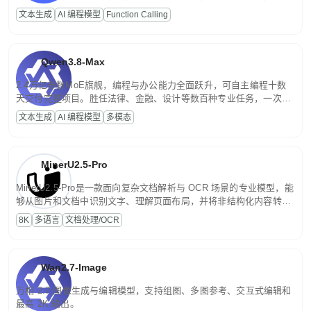
高并发、轻量化任务，适合日常对话、内容创作、基础 RAG、批量
文本生成
AI 编程模型
Function Calling
文案处理等普惠刚需场景。
Qwen3.8-Max
2.4万亿参数MoE旗舰，编程与办公能力全面跃升，可自主编程十数
天交付完整项目。胜任法律、金融、设计等数百种专业任务，一次对
话端到端交付生产级成果。原生视觉理解贯穿规划、执行与验证全流
文本生成
AI 编程模型
多模态
程，支持超长文档与长视频的深度语义解析。长程任务中自主规划与
闭环迭代，持续进化。
MinerU2.5-Pro
MinerU2.5-Pro是一款面向复杂文档解析与 OCR 场景的专业模型，能
够从图片和文档中识别文字、理解页面布局，并将非结构化内容转换
为便于存储、检索和二次处理的结构化结果。
8K
多语言
文档处理/OCR
Wan2.7-Image
万相 2.7 图像生成与编辑模型，支持组图、多图参考、交互式编辑和
最高 2K 输出。