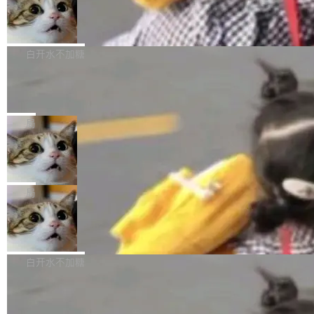
型。谁在开源赛道上领先，...
简单：开发者工具必须开源。 理由不是传统的自
商汤 SenseNova U1.5-Lite-Preview
i）在 X 上发帖： 「如果你是 Agent Harness 相
开源
由软件情怀，而是一个跟 AI agent 直接相关的
关开源项目的开发者，希望参加 DeepSeek Har
商汤科技宣布面向社区开源轻量级统一多模态模
技术判断。 两行 prompt 就能个性化任何软件 C
ness 的内测，可以回复或私信联系我。请附上
型的预览版本 SenseNova U1.5-Lite-Preview。
白开水不加糖
rawshaw 给出了两个 prompt。 第一个： "下载
GitHub id 以及开源代表作。」 DeepSeek 曾在
公告称，SenseNova U1.5-Lite-Preview并非简
某个软件的源码，在本地构建。修改 agent ...
官方招聘信息中写过一条简洁有力的公式：Mod
Ubuntu 将核心系统包从 deb 转成了 s
单的模型规模升级，而是基于 SenseNova U1
nap
el + Harness = Agent。模型负责理解和推理，
的一次系统性迭代，不仅在同一架构中贯通视觉
Ubuntu 正在把又一个核心系统包从 deb 转为 s
Harness 负责把能力落到真实环境中——调用工
理解、推理、生成与编辑，还仅以 8B-MoT 的轻
nap。这次是 hwctl——一个用来检查 Ubuntu
局
具、读写文件、管理上下文、处理错误、完成闭
量大小，将能力推进到4K、更精细的真实质感、
硬件认证状态的命令行工具。 Canonical 工程师
环。崔添翼招人的标...
更复杂的视觉控制和可持续迭代编辑。 相比 U
Dario Amodei 担心新人来 Anthropic
Alan Griffiths 在邮件列表中说得很直白：「hwc
只为金钱，不为使命
1，U1.5-Lite-Preview 在以下方向上带来了显著
tl 是一个 Ubuntu 专有的包，它和它的依赖项都
顶级 AI 研究员在两家公司之间来回跳，中间只
提升： 原生支持4K图像生成； 更精细的局部纹
是 Ubuntu 专有的，不会用在其他发行版上。」
隔了几天。 Lilian Weng 上周刚宣布因健康原因
局
理、细节与真实世界质感； 更准确的中英文文字
所以 deb 版本的受众实际上为零。既然只有 Ub
离开 Thinking Machines Lab，说自己作为联合
生成与复杂版式组织； 更稳定的图...
untu 用户在用，那用 snap 打包就没什么可纠结
FFmpeg 9.0 发布
创始人的角色「太累了」。几天后，The Inform
的。 从 deb 到 snap 的迁移路径 hwctl 是 rust-
ation 就曝出她将重回 OpenAI，负责递归自我
FFmpeg 9.0 现已发布，包含多项改进。官方更
hwlib 硬件 API 库的一部分，命令行工具负责查
改进方向的研究。她是 Thinking Machines 过
新日志列出的 9.0 版本主要更新内容如下： 扩
白开水不加糖
询 Ubuntu 的硬件认证数据库。...
去一年内第四个离开的联合创始人。 这家由前
展 AMF 色彩转换器 (vf_vpp_amf) 的 HDR 功能
OpenAI CTO Mira Murati 创立的公司，连创始
DeepSeek V4 Flash 单日消耗 8 万亿 t
MP4 muxer 中支持 LCEVC 音轨复用 Playdate
okens 登顶热搜
团队都留不住。 但 Thinking Machines 不是唯
视频编码器和多路复用器 添加 v360_vulkan filt
8 万亿 tokens。一天。一家公司的消耗。 Open