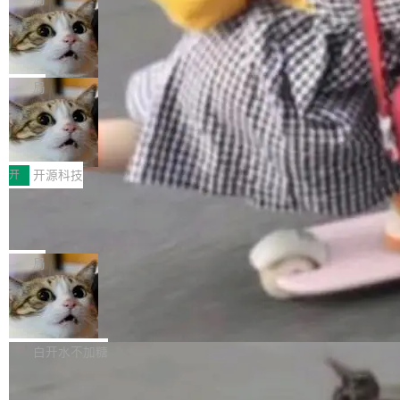
现实 过去两年，CIO们的焦虑清单上多了两项：
设置，如果用布尔值 + 可空字段来表示——bool
个"AI 知识库 + 聊天机器人"——每个大厂都在
一是如何让大模型和智能体应用安全地从PoC走
ean 表示是否可切换，nullable 的默认模式、浅
Deno 团队开源 Celld，可自托管的分
做，没什么新鲜的。 但 Kenton Varda 在 Twitte
向生产，二是如何让测试团队跟得上AI应用...
布式 Durable Objects
色方案、深色方案——会产生大量无意义的组
r 上把事情说清楚了： 今天我们发布了 Cloudfla
Ryan Dahl 领导的 Deno 团队推出了最新开源项
合。方案缺了、配置冲突了、全 null 了。要知道
re OS，一个带连接器的聊天机器人，跟其他所
目 Celld，一个能在自己机器上运行 Cloudflare
局
哪些组合有效，作者说，你得靠"文档、校验、或
有科技公司做的一样。只不过，实际上它不一
Workers 和 Durable Objects 的守护进程。 设
者部落知识"。 换个写法。Rust 的 enum，两个
样。这是 Sandstorm.io 的重制版，我十年前的
鲁大师7月新机性能/流畅/AI榜：vivo夺
计思路很直接：每个对象是一个独立的 SQLite
变体：Switchable...
性能、流畅双第一，三星Galaxy Z系列
那个创业公司。不同的是，这次它构建在 Cloudf
数据库，按名称寻址，复制到你自己的 S3 兼容
2026年7月的手机市场，由于存储等硬件成本暴
新折叠缺席
lare Workers 上——我花了九年时间搭建的平台
存储库里。节点之间只通过这个存储库协调——
增，手机厂商的日子也不好过啊，新机速度明显
开
开源科技
——并且深度集成了 AI。这基本上是我十年秘密
没有控制平面，没有共识协议。每个对象自带一
放缓，因此硝烟味淡了许多。新机参数规格除开
计划的顶峰。 十年前，Ken...
个小型数据库，应用天然按分片构建，单个数据
Zed 推出 DeltaDB，一个记录 commit
高价的三星折叠（三星Galaxy Z Fold8 Ultra / Z
之间所有操作的版本控制系统
库的竞争和爆炸半径问题在设计层面就被消除
Fold8 / Z Flip8）外，其余要么是中低端机器，
Zed 编辑器团队发布了新项目——DeltaDB，一
了。 闲置的 cell 会休眠到几乎不占资源。当 cel
例如iQOO Z11i、REDMI Note 17、REDMI No
个在 git commit 之间记录每一次编辑操作的版
局
l 迁移或唤醒时，新宿主从 S3 恢复 SQLite 数据
te 17 Pro、OPPO K15，要么是vivo X300 E这
本控制系统。目前处于 Early Access 阶段。 De
库继续执行。存储库是持久化的唯一真相...
样的次旗舰。 Galaxy Z Fold8 Ultra / Z Fold8 /
SpaceXAI 单季资本开支达 183 亿美元
ltaDB 的核心思路直接写在 landing page 最显
Z Flip8三款折叠屏新机均在7月22日发布，且全
眼的位置：「Software is made between com
根据风险投资人Tomer Tunguz 博客（VC 分
部搭载骁龙8 Elite Gen5 for Galaxy，它们本该
mits」——软件是在 commit 之间写出来的。git
析）披露的最新分析与第二季度业绩报告，Spac
白开水不加糖
是7月性...
只记录了你提交的最终状态，但真正的工作过程
eXAI在上个季度的总资本支出飙升至183.7亿美
——打字、删改、试错、agent 对话——都在 co
Meta 发布终端编程 Agent“Muse Cod
元。其中，绝大部分资金被直接用于 AI 领域，