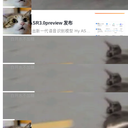
che 量化 + 权重压缩，吞吐量提升 4
代码检索手段（如关键词匹配、目录遍历）仅能
短剧部门，有互联网大厂背景。在公司内部架构
Kimi 和 GLM 是当前最强的大模型系列之一，但
1%，成本降 30%
在语法层面完成文本定位，难以触及代码的语义
调整期间，部门三次通知全员将数据从A集群迁
它们有一个共同的问题：太吃显存了。月之暗面
局
内涵与结构关联，导致开发者使用代码智能体在
移到B集群，王某都回复了"收到"。 他没有迁移
的 Kimi K 系列和智谱的 GLM 都是长上下文、M
理解大规模代码仓时面临显著"代码仓理解"瓶
腾讯混元 Hy ASR3.0preview 发布
数据。2024年9月3日下午4点，他使用此前登录
oE 架构的大模型，好用到让人上瘾，但 GPU 显
颈。 代码仓深度理解服务（以下简称" CodeBas
的账号密码进入A集群，输入了一条被程序员圈
存永远不够用。 Cloudflare 的 Workers AI 团队
腾讯混元正式推出新一代语音识别模型 Hy ASR
e深度理解服务"）是华为云码道（CodeA...
称为"删库跑路"的命令——最高管理员权限、无
一直在跑这些模型的推理。他们在官方博客上发
3.0preview。基于最新一代大语言模型 Hy3 的
白开水不加糖
需确认、强制递归删除。17个小时后，运维人员
了一篇技术文章，详细拆解了三种让大模型在 G
语言理解能力，以及融合了高精度语音识别与深
发现异常并中止进程时，89TB数据已经没了。
Pale Moon 34.3.2 发布，苍月浏览器
PU 上跑得更省、更快的技术手段——KV cache
度语义理解能力，实现了语音识别能力的全面升
删掉的是AI游戏部门的全部开发文件，包括公司
量化、模型权重压缩、以及共享 KV cache 的完
级。 根据介绍，Hy ASR3.0preview 目标在于：
Pale Moon 34.3.2 现已发布，这是一个安全更
自研的多个文生3D和...
整性保护。效果是：吞吐量提升 41%，每 token
让语音识别不再只是听清，而是真正听懂。通过
新和少量网页兼容性修复版本。 Changes/fixe
白开水不加糖
成本降低 30%，精度不变。 FP8 省的不仅是显
先理解你的语境和意图，再把准确的文字直接给
s： 实现了URL.Parse()便捷功能 对浏览器内部
存 KV cache 是推理时最吃显...
到你。从“逐字转写、单点优化”演进为“理解语
PostgreSQL 18/19 新特性深度解读
函数添加了多项边界检查，以避免潜在的越界访
境、兼容场景、一键直出”。 Hy ASR 3.0 previe
问、下溢和溢出。（DiD） 修复了加载和解析内
演讲者分享了一个有趣的实践：面对 PG 18 已
w 不要求标准普通话，方言识别覆盖粤语、吴语
容提供的字体时出现的几个问题 为避免音频加
发布的 Release Notes，他利用 AI 工具（如 Co
白开水不加糖
等 10 大方言片区和 20 余个二级小片区。在开
载、处理和播放过程中可能出现的一系列错误，
pilot）对数千条 commit 日志进行自动分析，先
源评测集中，Hy ASR 3.0 preview 在多语种的
对音频采样频率设定了下限 采样率低于 8kHz
慕尼黑市政府为全职开源项目维护者提
让模型总结出三十余条潜在特性，再逐条要求生
WER（...
供资助
（通常被认为是 "telephone"/"walkie-talkie" 音
成详细解释和代码校验，最终筛选出对用户体感
"在过去大约 10 年的大部分时间里，libexpat 的
质的最低采样率）的音频格式将被拒绝 修复了 C
最强的若干项。对于尚未正式发版的 PG 19，则
维护工作一直与我的日常工作、家务、社交生活
局
SS 圆角虚线样式中可能存在的问题 如果表单中