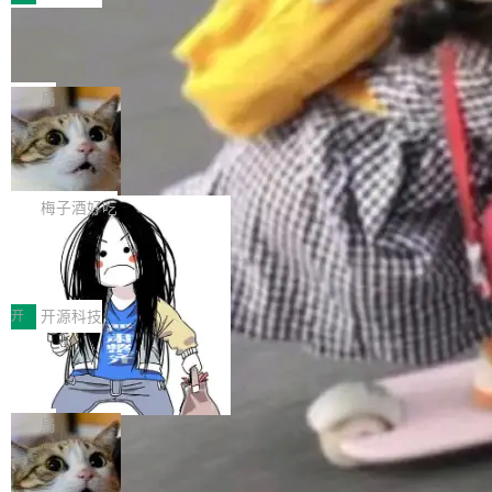
件。 腾讯网平团队在UCL-MPComm中实现了一
型或企业内部部署模型提升研发效率。但随着 AI
各领域的应用成果，覆盖技术底座、行业赋能、
个独立于业务线程的全局通信引擎（Engine），
Coding 从个人辅助工具逐步走向团队级、组织
Jeff Dean 离开 Google：一个时代的结
产品应用、支撑保障、专题等五大方向。深信服
并实...
束，一个实验室的开始
级应用，企业在规模化落地过程中，对安全性、
AI算力网关（AI创新平台）成功入选！ 随着各行
Google 员工编号 20。MapReduce 作者之一。
可控性和代码质量提出了更高要求。 首先是数据
各业的Agent走向规模化建设，算力构成形态逐
Bigtable 作者之一。TensorFlow 的作者之一。
局
安全与合规要求。对于大多数普通研发场景，公
渐丰富，用户关注的重点也在发生变化：不只是
Gemini 的架构师。Google 首席科学家。 Jeff D
有云模型能够满足快速试用和效率提升的需求。
让AI用起来，还要进一步看清混合算力时代下，
🔥 SolonCode v2026.8.4 发布：界面
ean 在 Google 工作了 27 年后，宣布离职。 他
但对于金融、能源、医疗等对数据安全要求较...
字体可调、22 种语言、记忆搜索增强
Token花在哪里、算力是否被充分利用，以及持
不是一个人走。一同离开的还有 Sanjay Ghema
打开终端就能上岗的全中文编码智能体，这一轮
续增长的AI成本该如何优化。 深信服AI算力网关
wat（Google 员工编号 23，Jeff Dean 二十多
把「看得清、用母语、记得住」三件事一次补
梅子酒好吃
正是围绕这些实际问题，从Token治理和成本治
年的编程搭档，MapReduce 和 Bigtable 的共同
齐。 SolonCode 是什么 SolonCode 是杭州无
理两个方面，让用户的每一份算力都看得清、管
作者）、Quoc Le（Google 大脑核心成员，Se
让“代码语义理解”深度释放AI Coding
耳科技研发的企业级终端编码智能体——一位全
得住、用得稳、省得下、更安全！ 一、从现在开
价值潜能：华为云码道（CodeArts）
q2Seq 和 DocAI 的共同发明人）以及 Oriol Vin
中文驱动的数字员工，自主理解需求、规划步
一、代码仓深度理解技术的作用与价值 在软件工
始，Token使用一目...
代码仓技术解析
yals（Gemini 联合负责人，AlphaSta...
骤、编写代码。不挑模型、不挑平台，curl 一行
程实践中，代码仓是企业核心知识资产的主要载
开
开源科技
装完即用。 开源地址：Gitee · GitCode · GitHu
体。企业级代码仓库通常包含数十万乃至数百万
b 安装 支持 Java 8+（8~26）、macOS / Linu
一条“删库”命令跑 17 小时，算法工程
个文件，其规模远超单次模型调用可承载的上下
师删光 89TB 数据只为干私活
x / Windows / Harmony PC。 # macOS / Linu
文窗口。随着项目规模的持续扩张与代码历史的
最高人民检察院8月4日公布了一起案件：北京一
x / Harmony PC curl -fsSL https://solon.noea
不断累积，代码仓中的模块关系、接口契约、业
名90后算法工程师王某，为了给自己接的私活腾
局
r.org/solon...
务逻辑等关键信息往往分散于数十乃至数百个文
服务器空间，删光了公司AI游戏部门的全部核心
件之中，形成高度复杂的知识关联网络。传统的
Cloudflare 分享推理优化实践：KV ca
数据。 王某2024年1月入职东城区某科技公司AI