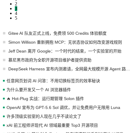
2
3
4
5
Gitee AI 队友正式上线，免费领 500 Credits 体验额度
Simon Willison 重新拥抱 MCP：无状态协议如何改变游戏规则
Jeff Dean 离开 Google：一个时代的结束，一个实验室的开始
慕尼黑市政府为全职开源项目维护者提供资助
DeepSeek Harness 宣布内测邀请，全网最大规模开源 Agent 路演现场诞生
任意网页划词 AI 问答：不用切换标签页的效率秘诀
为什么要开发又一个 AI 浏览器插件
🔥 Hot-Plug 实战：运行期管理 Solon 插件
OpenAI 宣布为 GPT-5.6 Sol 调优，并让免费用户无限用 Luna
许多顶级实验室的人现在几乎不读论文了
xAI 前工程师评现代 AI 领域最重要 Top3 开源项目