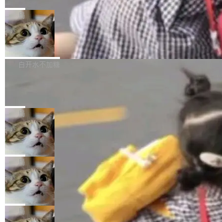
C版的产品，搭载“人机双写”重磅功能——你写
全球知名开源多媒体框架 FFmpeg 今天正式发
给 OpenAI 总法律顾问 Che Chang 发了封邮
你的，AI写AI的，同屏协作互不干扰。一句话让
布了 9.0 版本。这个版本除了带来新一代音视频
局
件，附了一封长信，要求 OpenAI 配合调查前苹
AI帮你干活，现在开启全新体验！ 温馨提示：
处理能力和硬件加速支持之外，还有一个特殊之
果员工带走机密信...
体验WorkBuddy鸿蒙PC版前，请将 HUAWEI M
亚马逊成本失控：AI 写代码烧掉 1215
处：FFmpeg 9.0 的代号是“Lei”。 这个名字，
万元，超预算 860%
atePad Edge 升级至 HarmonyOS 6.1.0.135S
来自中国开发者雷霄骅（Lei Xiaohua）。 对于
外媒近日曝光了亚马逊的多份内部报告显示，AI
P9 patch03及以上版本。 *升级路径：设置 > 搜
很多中国音视频开发者而言，这个名字并不陌
导致公司在多个项目上超支。《金融时报》报道
白开水不加糖
索“软件更新” > 检查更新，即可搜索新版本，下
生。十年前，他通过大量中文技术文章、源码分
称，仅一个项目的成本超支就高达 180 万美元
载安装完成升级即可。 没有...
析和开源示例，让一代开发者第一次真正理解 F
Hugging Face CEO 发声：中国正在开
（约合人民币 1215 万元）。 具体来说，一名工
源模型上碾压我们
Fmpeg，也成为很多人进入音视频开发领域的
程师借助 Anthropic 旗下 Claude Sonnet 模型
"他们正在开源模型上碾压我们。" Hugging Fac
“启蒙老师”。 而今年，恰好是雷霄骅离世十周
编写程序，目标是完成电商平台作者信息与商品
e CEO Clément Delangue 在 CNBC 的采访里
局
年。FFmpeg 社区最终选择用一个大版本的名
列表的数据匹配 —— 一项常规的数据处理任
没有拐弯抹角。他说中国正在赢得 AI 竞赛，而
字，留下了这份纪念。 雷霄骅曾是中国传媒大学
务，最终却产生了 180 万美元的账单，实际支出
当 AI agent 把源码变成了最好的扩展系
且按目前的速度，中国 AI 工具预计在今年底或
数字电视技术方向的博士生，长期从事视频、音
统，开发者工具必须开源
超出原定预算 860%。 更令人意外的是，该项目
2027 年就能追上美国前沿实验室的水平。 Dela
五年前，David Crawshaw 问过很多软件工程师
频技...
最终并未成功落地，而高额算力消耗持续运行长
ngue 把原因归结为一件事：开放协作。中国的
一个问题：你写过什么给自己用的程序？答案几
局
达 5 个月，公司直到财务对账时才察觉异常。这
AI 开发者在一个共享和协作的生态里加速迭代，
乎都是没有。工程师们整天用别人写的程序写程
意味着一个无人看管的 AI 程序，在近半年时间
而美国模型厂商在"闭门造车"。他的原话是 "buil
DeepSeek Harness 宣布内测邀请，全
序给别人用。偶尔有人自己写个博客系统、智能
里日夜不停地"烧钱"。 复盘显示，...
网最大规模开源 Agent 路演现场诞生
ding in silos"——各自为战，互不通气。 这个判
家居控制、家庭实验室，都算稀奇事。 Crawsh
一条内测招募帖，发出去的时候大概没人想到它
断从他嘴里说出来分量不同。Hugging Face 是
aw 是 Shelley 的作者，一个开源 AI coding age
会变成一场开源 Agent 生态的路演。 8月1日，
局
全球最大的开源 AI 平台，上面跑着上百万个模
nt。他最近在博客上写了一篇文章，核心论点很
DeepSeek Harness 团队负责人崔添翼（tiany