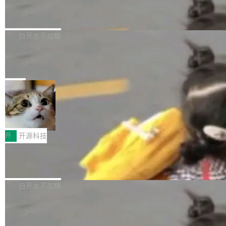
6的终端设备已突破7000万台，注册开发者数量
zen 9000/8000/7000系列处理器，并针对X3D
Dgraph v25.4.0 发布，具有图形后端的
窗口推了又推。好到合进 main 分支的代码，我
已突破 1100 万。随着鸿蒙生态汇聚越来越多的
原生 GraphQL 数据库
处理器特性进行平台级优化。其搭载X3D鸡血模
们自己都没看完。 这事不是个例。GitLab 调研
Dgraph 是一个水平可扩展的分布式 GraphQL
高质量游戏...
式2.0，可根据不同使用场景释放处理器潜力，
过 1528 名开发者，85% 说 AI 把瓶颈从写代码
数据库，有一个图形后端。作为一个原生的 Gra
白开水不加糖
帮助玩家在游戏与高负载应用中获得更充分的性
转移到了审代码。 写代码有人替你干了。但审代
phQL 数据库，它严格控制数据在磁盘上的排列
能表现。 在核心规格方面，B850 AO...
码、把关发版这两道关，还得靠人肉扛。 V5.0
竹知了：一个零依赖的单文件 HTML，
方式，以优化查询性能和吞吐量，减少集群中的
把儿时竹蝉玩具搬进浏览器
想让 AI 一起盯。
磁盘寻道和网络调用。 Dgraph v25.4.0 现已发
竹知了（zhuzhiliao）是那种小时候路边摊上几
布，具体更新内容包括： feat(zero)：Zero 现
块钱的玩意儿——一根小竹签，一个竹筒，一头
局
支持 --security superflag（token=...;whitelist
系着涂了松香的线。甩起来，竹膜震动，发出“哇
=...），与 Alpha 版本的格式一致，并据此对其
30倍效率升级：解锁医学影像数据要素
——哇”的蝉鸣声。实物越来越难找了，有开发者
价值化的真实路径
管理 HTTP 端点进行授权。 <blockquote> <p>
把它做成了 Web 玩具，放在 zhuzhiliao.imsai.c
完成一例腹部CT影像标注，张医生过去需要约1
<span><strong>警告：</strong>&nbsp;Zero
c 上，并在 GitHub 开源。 玩法很简单：按住屏
20个小时。他必须在数百张连续影像上，一笔一
开
开源科技
的 admin ...
幕画圈，或者直接甩手机。页面会实时显示转速
笔勾画边界，一层一层识别肌肉组织。如今，使
（圈/秒），声音来自真实竹知了录音的 1.72 秒
Apache Dubbo-go v3.3.2 正式发布
用东软飞标医学影像标注平台，同样的工作缩短
采样，无缝循环。音频解码失败时，还有一套合
至4小时，效率提升30倍。 这组数字背后，改变
这个版本面向生产环境，重心在内核稳定性。我
成兜底——锯齿波振荡器模拟脉冲，并联带通共
的不只是速度，而是把医学影像转化为AI能力的
们彻底收敛了旧配置体系，扩展了 Triple 协议与
白开水不加糖
振峰模拟竹膜和筒腔共鸣。 技术细节上，物理引
路径真正打通了。 大型医院积累的影像数据规模
泛化调用能力，加强了应用级元数据和服务治
擎是绳系质点模型：重力、弹性绳（只拉不
庞大，但不能直接用于训练模型。器官、病灶和
Calibre 9.12 发布，功能强大的开源电
理，同时集中修了并发安全、资源泄漏和热路径
推）、空气阻力，1/240 秒定步长积...
子书工具
组织边界，必须由专业医生逐层识别、标记和校
性能问题。
Calibre 开源项目是 Calibre 官方出的电子书管