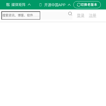
媒体矩阵
开源中国APP
切换老版本
登录
注册