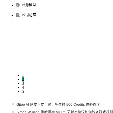
开源模型
公司动态
1
2
3
4
5
Gitee AI 队友正式上线，免费领 500 Credits 体验额度
Simon Willison 重新拥抱 MCP：无状态协议如何改变游戏规则