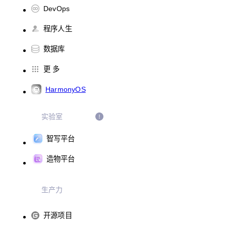
DevOps
程序人生
数据库
更 多
HarmonyOS
实验室
智写平台
造物平台
生产力
开源项目