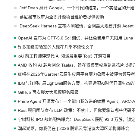
Jeff Dean 离开 Google：一个时代的结束，一个实验室的开始
慕尼黑市政府为全职开源项目维护者提供资助
DeepSeek Harness 宣布内测邀请，全网最大规模开源 Age
OpenAI 宣布为 GPT-5.6 Sol 调优，并让免费用户无限用 Luna
许多顶级实验室的人现在几乎不读论文了
xAI 前工程师评现代 AI 领域最重要 Top3 开源项目
AMD 收购 AI 芯片创企 Taalas，旨在将模型权重刻进芯片以
红帽在2026年Gartner云原生应用平台魔力象限中被评为领导者
IBM与红帽扩展Lightwell服务方案，构建适配AI时代开源生
GitHub 再次爆发大规模服务降级
Prime Agent 开源发布：一个能自我改进的编程 Agent，ARC-
Rust 项目团队宣布 LLM 政策：不禁止，但你要承认哪些代码
宇树科技 IPO 战略配售曝光：DeepSeek 获配 93.3 万股，锁定
潮起潮落，你我仍在 | 2026 腾讯云粤港澳大湾区架构师峰会