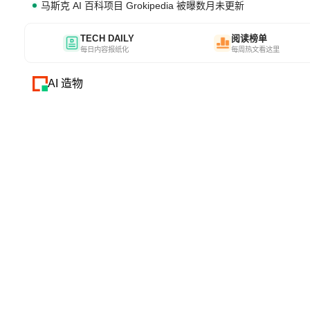
马斯克 AI 百科项目 Grokipedia 被曝数月未更新
TECH DAILY
阅读榜单
每日内容报纸化
每周热文看这里
AI 造物