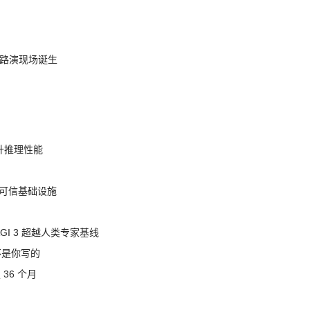
nt 路演现场诞生
提升推理性能
态的可信基础设施
AGI 3 超越人类专家基线
不是你写的
 36 个月