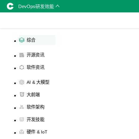
DevOps研发效能
综合
开源资讯
软件资讯
AI & 大模型
大前端
软件架构
开发技能
硬件 & IoT