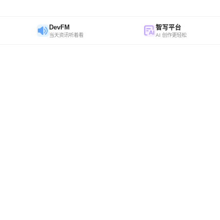
DevFM
智写平台
当天资讯听着看
AI 创作更轻松