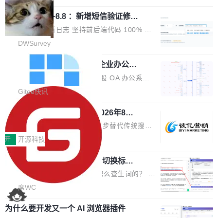
栈从 HPACK、Huffman 到 ALPN 均为自主实
沿技术突破与商业化最新进展。 活动围绕AI学术
时，反复确认了多次。不是 100MB，不是 500
现，在基准测试中与 Un...
调问更新7.26~8.8 ：新增短信验证修
研究与产业落地融合展开多维度研讨。星连资本
MB，是 1 个 G。一个显示天气的应用。 Windo
改，考试能力升级
创始合伙人张鸣晨表示，AI产业化是长期产融结
ws 内置应用臃肿早就是老话题了，但一款天气
DWSurvey 更新日志 坚持前后端代码 100% 开
合过程，早期优质技术项目需持续资本与产业资
应用占用内存就超过 1G 还是过于离谱——问题
源助力企业建设自主可控的问卷调研系统 官网地
DWSurvey
源赋能，助力创新从概念走向落地。现场青年学
出在 WebView2。微软的天气 App 本质上是一
址www.diaowen.net ➔ 源码下载Gitee 仓库 ➔
者、产业专家、投资人围绕AI前沿技术瓶颈、行
个嵌在 Edge WebView 里的网页。它不是一个
勾股 OA v6.0.2 已经发布，企业办公系
本次更新新增短信验证修改已答问卷功能，提升
业固有认知重构等议题展开跨界对话，聚焦行业
统
「应用」，它是一个运行在浏览器引擎里的网
答卷安全性；同时升级考试能力，完善填空题判
勾股 OA v6.0.2 已经发布。 勾股 OA 办公系统
真实痛点与突破方向...
页，外面套了一层 Windows 的壳。 WebView2
分、防切屏等功能体验，并优化多项产品细节，
是一款简单实用的开源的企业办公系统。系统集
Gitee快讯
本身就是个内存大户。它加载了完整的 Edge 渲
提升整体使用体验。 新增功能 01. 新增验证手
成了系统设置、附件管理、人事管理、行政管
染引擎，包括 JavaScript 引擎...
机号后查看、修改已答问卷功能 02. 新增填空题
942亿赛道如何选对伙伴？2026年8月G
理、消息管理、资产管理、企业公告、知识网
EO公司推荐
判分功能 03. 添加协作管理员支持树形结构选择
盘、审批流程设置、办公审批、工作计划、工作
当DeepSeek、豆包等大模型逐步替代传统搜索
体验优化与修复 •页面与体验优化 优化工作台首
汇报、工作日志、日常办公、财务管理、客户管
成为用户获取信息的主要入口,品牌竞争的逻辑变
开
开源科技
页 UI 展示效果，提升页面使用体验。 优化防切
理、合同管理、项目管理、任务管理等功能模
了:不再是争抢关键词排名,而是想办法进入AI脱
屏提醒规则，调整为每次切屏均触发提示，提升
块。系统简约，易于功能扩展，方便二次开发，
任意网页划词 AI 问答：不用切换标签页
口而出的那个答案。"GEO公司推荐"这个搜索词
考试规范性。 优化登录状...
的效率秘诀
可以用来做日常 OA，CRM，ERP，业务管理等
背后,折射的是企业面对新兴服务赛道时的集体困
看英文技术文档的时候，你是怎么查生词的？ 我
系统。 勾股OA6.0.2版本主要是对勾股OA 6第
惑——该信谁、看什么、怎么选。 据易观分析
猜大多数人的流程是：选中单词 → Ctrl+C → 切
席WC
一个大版本发布的部分功能细节优化和bug问题
《中国GEO市场产业图谱》数据,2026年中国GE
到翻译标签页 → Ctrl+V → 看翻译 → 切回原
修复的版本，具体更新日志如下： 1、补全新版
O行业规模预计达942亿元,同比增长169.7%。G
为什么要开发又一个 AI 浏览器插件
文。遇到不懂的代码片段，再切到 ChatGPT 问