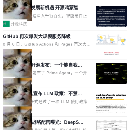
「我不认为这些会议上大部分论文都在过度宣传
Pham 的一条推文。Hieu Pham 是谁？他是 xAI
高了。全域营销服务商的竞争正在从规模转向深
或造假。问题是，作为读者，如果你筛选出那些
共商智能硬件发展新机遇 开源鸿蒙智能
的早期工程师之一，在 Grok 训练基础设施团队
度,案例厚度、全域覆盖、多线协同...
硬件开发者日杭州站即将举行
看起来最令人兴奋的论文，那它们大部分都是过
工作过。近日他在 X 上发了一条帖子，列出了他
随着万物智联加速深入千行百业，智能硬件正从
度宣传的。」 这才是真正的痛点。不是所有论文
认为现代 AI 领域最重要的三个开源项目。 第一
单点设备迈向智能化、网联化、协同化发展。作
开
开源科技
都有问题，是最吸引眼球的那批论文最有问题。
个名字毫无悬念：Flash Attention 2。 Hieu 的
为面向全场景、跨终端的分布式操作系统，开源
他引用的帖子来自 Mathew Shen，一位 ICLR 2
理由很具体。FA 系列不需要解释，但 FA2 是他
GitHub 再次爆发大规模服务降级
鸿蒙通过统一技术底座和分布式能力，为不同类
026 的读者：「看了篇 ...
认为最重要的一个——复杂度恰到好处，刚好能
型智能设备的开发、连接与互联提供关键支撑，
8 月 6 日，GitHub Actions 和 Pages 再次大规
驱动你去学 CuTe，但还没被那些"邪恶的" Hopp
也为产业链企业探索产品创新与商业增长打开新
模服务降级，Actions 完全不可用超过 5 小时，
局
er++ 优化所淹没，足够容易修改和适配。 更关
的空间。 8月14日，开源鸿蒙智能硬件开发者日
webhook 停发，连自托管 runner 也因调度层故
键的是 FA2 的持久性...
（OHDD：OpenHarmony Hardware Develope
Prime Agent 开源发布：一个能自我改
障无法工作。Pages、Copilot code review、C
进的编程 Agent，ARC-AGI 3 超越人类
r Day）将在杭州启航。活动面向智能硬件产业
opilot coding agent 全部受影响。从检测到完全
Prime Intellect 发布了 Prime Agent，一个开源
专家基线
链企业和开发者，邀请行业专家与资深技术顾
恢复，大约 12 小时。 这是 2026 年 8 月的第六
的编程 Agent Harness，核心设计围绕两个抽
局
问，围绕开源鸿蒙技术能力、设备适配、芯片适
起事故，其中四起与 AI/Copilot 服务相关。 Git
象：Recursive Language Model（RLM）和 C
配、功耗与稳定性调优、兼容性测评及统一互联
Hub 员工 kdaigle 在 HN 讨论中贴出了一组数
Rust 项目团队宣布 LLM 政策：不禁
ontinual Harness。在 ARC-AGI 3 基准测试
等内容展开系统讲解和实战交流，帮助企业进一
止，但你要承认哪些代码不是你写的
据：2025 年全年 10 亿次 commit。现在，每周
上，Prime Agent + Opus 5 的组合达到了 95.
Rust 语言项目正式通过了一项 LLM 使用政策，
步了解开源鸿蒙在智能...
2.75 亿次，全年预计 140 亿次。GitHub...
5% RHAE Best@1，超过了 ARC 报告的人类专
覆盖 rust-lang/rust 单一仓库的代码贡献。这不
局
家基线 95.4%。 不是又一个 coding agent 包装
是项目级别的官方立场，目前由五个团队采纳，
器 Prime Agent 的架构和市面上大多数 coding
宇树科技 IPO 战略配售曝光：DeepSe
但它可能是主流开源项目中关于 AI 辅助贡献最
ek 获配 93.3 万股，锁定 36 个月
agent 有本质区别。大多数 agent harness 的设
细致的一份规则。 政策的核心只有一句话：LLM