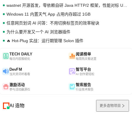
wastnet 开源首发，零依赖自研 Java HTTP/2 框架，性能对标 Undertow !
Windows 11 内置天气 App 占用内存超过 1GB
任意网页划词 AI 问答：不用切换标签页的效率秘诀
为什么要开发又一个 AI 浏览器插件
🔥 Hot-Plug 实战：运行期管理 Solon 插件
TECH DAILY
阅读榜单
每日内容报纸化
每周热文看这里
DevFM
智写平台
当天资讯听着看
AI 创作更轻松
激励活动
智库报告
参与活动赢源石
行业技术报告
AI 造物
更多造物项目