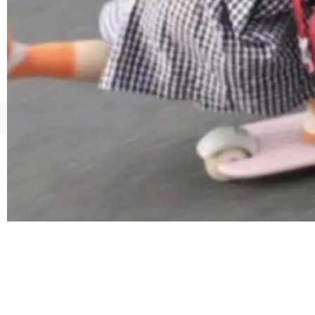
合。方案缺了、配置冲突了、全 null 了。要知道
哪些组合有效，作者说，你得靠"文档、校验、或
者部落知识"。 换个写法。Rust 的 enum，两个
变体：Switchable...
©OSCHINA(OSChina.NET)
京ICP备2025119063号