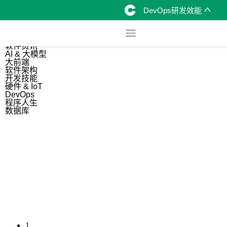
DevOps研发效能
综合
开源资讯
软件资讯
AI & 大模型
大前端
软件架构
开发技能
硬件 & IoT
DevOps
程序人生
数据库
1