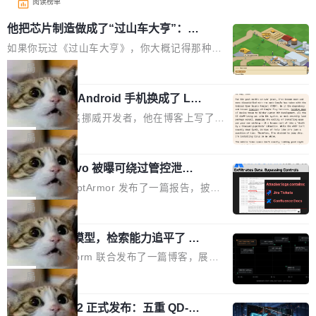
阅读榜单
他把芯片制造做成了“过山车大亨”：一
个浏览器里的半导体工厂
如果你玩过《过山车大亨》，你大概记得那种俯
瞰视角——小人在公园里走来走去，游乐设施运
局
转着，一切都在你的注视下运行。现在想象同样
一名开发者将 Android 手机换成了 Lin
的视角，但公园里不是过山车，而是一座完整的
ux，称“AOSP 已死”
芯片制造工厂。 这就是 Chip Tycoon。 一个黄
Runarcn 是一名挪威开发者，他在博客上写了一
色的小车载着一片硅晶圆，穿过 20 栋建筑，从
篇文章，标题很直白：《I'm switching my phon
局
石英砂一路走到封装好的芯片。晶圆在每一站都
e from Android to Linux》。 他的核心论点很简
会发生肉眼可见的变化——长晶体、抛光、涂光
Atlassian Rovo 被曝可绕过管控泄露 J
单：AOSP（Android Open Source Project）
ira 和 Confluence 数据，厂商两个月没
刻胶、蚀刻、离子注入、铜互联。公园中央是一
已经死了。不是技术上死了，而是作为一个真正
安全公司 PromptArmor 发布了一篇报告，披露
回复
个环形路线，因为芯片制造需要把光刻流程重复
的开源项目死了。Google 把越来越多的核心功
Atlassian 的 AI agent Rovo 存在严重的数据泄
局
大约 60 次，每次一层。动画里简化为 4 圈。 整
能从 AOSP 移到了闭源的 Google Play Service
露漏洞：攻击者可以通过 indirect prompt inject
个项目只有一个 HTML 文件。没有构建步骤，没
s 里，设备树和内核源码被厂商锁死，你能看到
一个 4B 开源模型，检索能力追平了 G
ion（间接提示注入）窃取整个 Atlassian 租户内
有依赖，没有网络请求。屏幕上每个形状都是 C
PT-5.6 Sol，成本降到 1/100
代码但你改不了，改了也刷不进去。 为什么 AO
的 Jira 工单和 Confluence 文档，全程不需要任
Neon 和 Castform 联合发布了一篇博客，展示
anvas 上纯手...
SP 不够用了 Runarcn 列举了几条他离开 Andro
何人工审批。 更值得注意的是，这个漏洞在 5
了一个惊人的结果：一个 4B 参数的开源模型，
局
id 的具体理由： Google Pla...
月 23 日就报告给了 Atlassian，两个多月过去
经过 RL 后训练之后，在检索任务上的准确率追
了，公司除了表示"感谢"并分配了一个 case nu
技嘉 GO27Q32 正式发布：五重 QD-OL
平了 GPT-5.6 Sol，但每次请求的成本只有对方