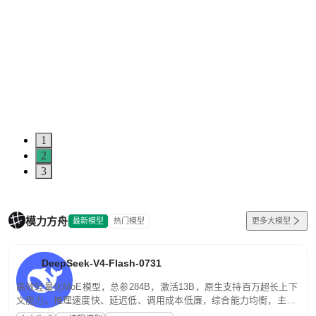
1
2
3
模力方舟
最新模型
热门模型
更多大模型
DeepSeek-V4-Flash-0731
高效轻量化MoE模型，总参284B，激活13B，原生支持百万超长上下
文能力。推理速度快、延迟低、调用成本低廉，综合能力均衡，主打
高并发、轻量化任务，适合日常对话、内容创作、基础 RAG、批量