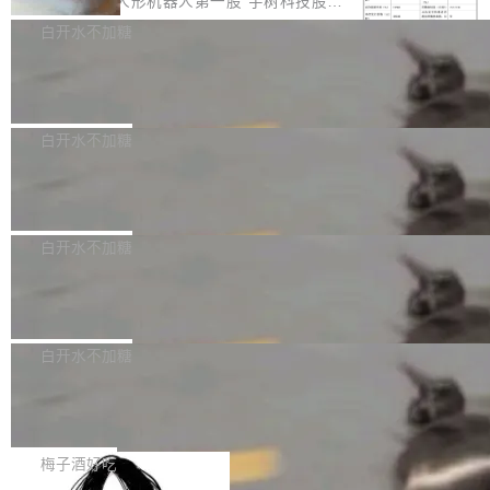
8月6日晚间，“人形机器人第一股”宇树科技股份
计是基于早期模型的能力—...
可以用来分析、提炼、审阅、建议，但不能用来
有限公司披露IPO发行价格及战略配售结果，杭
白开水不加糖
创作。 具体来说，LLM 生成的代码可以提交，
州深度求索人工智能基础技术研究有限公司（De
但必须满足五个条件：预先安排、非关键、高质
Docker 29.7.2 发布
epSeek）获配93.3399万股，按150.8元/股发行
量、充分测试、充分审查，并且必须披露。LLM
价格计算，认购金额约1.41亿元，股份锁定期为
Docker 29.7.2 现已发布，具体更新内容如下：
不得生成涉及安全性的关键变更，除非作者本身
36个月。 公告显示，本次宇树科技战略配售对
Bug fixes and enhancements 修复多次传递同
白开水不加糖
就是领域专家。即使如此，政策也"强烈不建
象主要包括长期投资机构、与公司业务具有战略
一环境变量时，docker service create和docker
议"这么做。 对于不披露的情况，审核者可以直
Apache Fluss 毕业成为顶级项目
合作关系或长期合作愿景的大型企业、科创板保
service update会发生 panic 的问题。docker/cl
接关闭 PR，无需解释。 政策作者 Jynn Ne...
荐人跟投子公司，以及公司高级管理人员和核心
i#7145 修复了 Docker Engine 29.7.0 中引入的
今年 7 月，Apache Fluss 的毕业提案在 Apach
员工参与设立的专项资产管理计划。其中，Dee
一个回归问题，该问题导致拉取镜像时会拒绝包
e 孵化器项目管理委员会（IPMC）投票中获得
白开水不加糖
pSeek作为与宇树科技具备战略合作关系的企
含绝对 hardlink 目标的镜像（此类镜像由某些镜
全票通过，随后获 Apache 软件基金会董事会批
业，获配股份数量占本次发行数量的2.31%。 除
马斯克 AI 百科项目 Grokipedia 被曝数
像构建工具生成）。moby/moby#53305 修复了
准。今天，Apache 软件基金会正式宣布 Apach
DeepSeek外，腾讯旗下上海启善投资有限公司
月未更新
Docker Engine 29.7.0 中引入的一个回归问
e Fluss 孵化毕业，成为 Apache 顶级项目（TL
埃隆·马斯克推出的AI百科项目 Grokipedia 被曝
获配9...
题，该问题可能导致在旧版 Linux 内核...
P）！这一里程碑不仅标志着 Fluss 迈入新的发
长期停止内容更新，未能实现其作为“AI版维基百
白开水不加糖
展阶段，也将进一步推动流式存储、实时湖仓与
科”替代品的目标。 据 Lawfare 最新调查，自今
AI 数据基础加速融合，为实时数据基础设施的发
Solon I18n：三种解析器，零样板代码
年4月以来，Grokipedia 页面更新功能基本停
展开启新的篇章。
滞，过去三个月内没有任何条目完成更新，用户
如果你在 Spring Boot 里做过国际化，流程大概
提交的编辑请求也长期处于待处理状态。 Groki
是这样的：配 MessageSource 的 Bean、写 R
梅子酒好吃
pedia 于去年底上线，定位为由人工智能生成内
eloadableResourceBundleMessageSource、