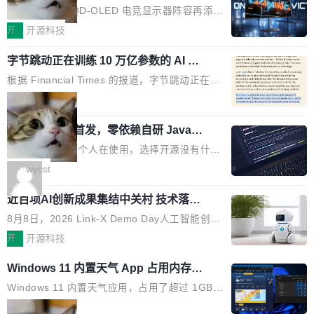
ED 面板加持，320Hz 极速与影院级画
mber 之外，再没有任何实质性回应。Rovo 至
的 1/100。 具体来说，GPT-5.6 Sol 做一次典型
技嘉科技旗下 QD-OLED 电竞显示器阵容再添旗
面兼得
今仍处于漏洞未修复状态。 攻击链路 攻击链并
的多轮搜索请求需要超过 10 秒，端到端成本约
舰新作。GO27Q32 将于 2026 年 9 月 15 日正
开
开源科技
不复杂。 受害者给 Rovo 提了一个正...
0.03 美元。对于需要反复搜索的 agent 工作流
式上市，以 27 英寸 QHD 分辨率、三星显示 Pe
来说，这个速度和成本都"高得让人没法用"。而
字节跳动正在训练 10 万亿参数的 AI 模
nta Tandem 五重发光架构为核心，为高端玩家
型
4B 开源模型在推理速度上快了几个数量级，成
打造速度与画质不妥协的沉浸体验。 GO27Q32
根据 Financial Times 的报道，字节跳动正在训
本低了两三个数量级。 问题在于，小模型开箱即
搭载三星最新 QD-OLED 面板，采用 5 层串联
练一个 10 万亿参数的 AI 模型，目前处于预训练
局
用时的检索能力确实远不如闭源前沿模型。差距
式发光结构，并装配全新 ObsidianShield 抗反
阶段。 10 万亿是什么概念？Anthropic 目前最
在哪？就在 RL 后训练。 从 RAG 到 agentic...
射镀膜，黑阶表现提升可达40%，并将表面硬度
wastnet 开源首发，零依赖自研 Java H
大的模型 Mythos 5 约 8 万亿参数。DeepSeek
TTP/2 框架，性能对标 Undertow !
由2H升級至3H，画面对比度与强度都提升的同
V4-Pro 是 1.6 万亿。月之暗面的 Kimi K3 是 2.
这个项目一直是个人在使用，选择开源没有什么
时还具有 320Hz 刷新率与 0.03ms GTG 灰阶响
8 万亿。美团 LongCat-2.0 是 1.6 万亿。字节
动机理由，就是想开源了，如果非要说一个，那
wycst
应时间，从源头消除拖影与动态模糊。 1.突破 O
跳动的这个未命名模型，直接跳到了 10 万亿。
就是它多少弥补了国产 Java 自研 HTTP/2 框架
LED 画质局限，暗部细节...
预训练通常需要 3 到 6 个月，之后还有微调阶
近百项AI创新成果集结中关村 技术落地
这块空白——放眼国产 Java 生态，能拿出手的
与产业迭代提速
段。按这个时间线，最早可能在 2026 年底或 2
HTTP/2 网络框架，要么闭源，要么底层建立在
8月8日，2026 Link-X Demo Day人工智能创新
027 年初发布。 这个节点很微妙。Anthropic 刚
Netty 之上，真正自研的 Java 实现几乎没有。
项目展在北京中关村举办。本次活动由星连资
开
开源科技
在 5 月发布了 Mythos 5...
wastnet 是一款完全自研、零第三方依赖的轻量
本、华清普智AI孵化器主办，汇聚近2000名产
Windows 11 内置天气 App 占用内存超
级 Java 网络应用框架，核心基于 JDK 原生 NI
业、学术、投资人士，集中展出近百项覆盖AI芯
过 1GB
O 构建 Reactor 多路复用模型，不依赖 Netty、
片、算力、模型、应用全链条创新项目，聚焦AI
Windows 11 内置天气应用，占用了超过 1GB
Tomcat 等任何第三方网络库。其 HTTP/2 协议
技术产业化落地与资本对接，呈现当前国内AI前
内存。 Notebookcheck 的测试发现这个数字
局