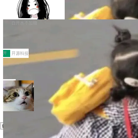
容的百科平台，被马斯克视为传统众包百科网站
Apache Doris 4.1 全面增强 Iceberg：
声明 LocaleResolver、注册 LocaleChangeInt
支持 UPDATE、MERGE INTO 与 Iceb
维基百科的替代方案。Lawfare 调查发现，无论
erceptor…五六步之后才能看到第一行翻译文
Apache Doris 4.1 要补齐的，正是缺失的那一
erg V3
热门页面还是低关注度页面，均未出现近期更
本。 Solon 换了个方式。整个 i18n 模块围绕三
半。在已有查询能力的基础上，Doris 进一步支
白开水不加糖
新，相关问题并非局限于特定领域，而是在不同
个解析器、一个注解、一个工具类展开——没有
持了 UPDATE、DELETE、MERGE INTO 等数
主题和访问量页面中普遍存在。 调查人员最初认
XML、没有拦截器注册、没有样板配置。 资源
Testin XAgent：CIO智能测试落地指南
据修改操作、完整的表结构管理与分区演进，以
为，Grokipedia可能只是限...
文件的约定 把文件放到 resources/i18n/ 下： r
及 rewrite_data_files、expire_snapshots 等日
7月30日，TiD2026质量竞争力大会在北京中关
esources/i18n/messages.properties ...
常维护操作，并完整支持 Iceberg V3 格式。
村国家自主创新示范区会议中心开幕。本届大会
开
开源科技
由中关村智联软件服务业质量创新联盟主办，以
让非法状态不可表示：一篇关于 ADT
“智构可信·质创未来——AI原生时代的质量新范
的帖子在 Reddit 火了
式”为主题，直面AI从实验室走向规模化产业落地
有一种东西，一旦用过就回不去了。Alex Fedos
的核心质量命题。会上，《2026智能研发生产力
eev 管它叫"软件设计的基石"。 他说的东西不新
局
工具选型手册》发布，Testin云测的Testin XAge
鲜——代数数据类型（ADT），尤其是和类型
nt智能测试系统入选AI测试领域代表产品。对CI
（sum type）。但他说清楚了一件事：这不是类
O而言，这提示了一个转变：AI测试正在从效率
型系统的学术体操，是日常编码的思维方式。 文
工具升级为企业的质量基础设施。 CIO面对的新
章从一个简单的例子切入。一个网站的深色主题
现实 过去两年，CIO们的焦虑清单上多了两项：
设置，如果用布尔值 + 可空字段来表示——bool
一是如何让大模型和智能体应用安全地从PoC走
ean 表示是否可切换，nullable 的默认模式、浅
向生产，二是如何让测试团队跟得上AI应用...
色方案、深色方案——会产生大量无意义的组