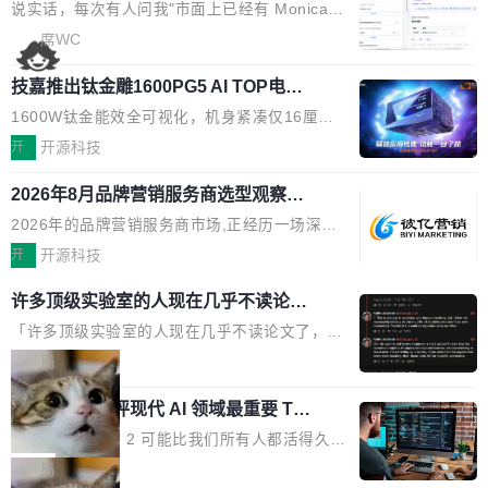
本的各个审批类型的审批单导出 2、优化各个审
artner同期预测,传统搜索引擎访问量年内将下滑
一下。来回切换几次，思路早断了。 今天介绍的
说实话，每次有人问我"市面上已经有 Monica、
核反确认审批的逻辑，使...
25%,AI载体流量占比突破40%;埃森哲2025年中
开源 Chrome 扩展 AI Helper，有一个划词浮动
Sider、Copilot for Chrome 这些 AI 浏览器插件
席WC
国消费者调研则指出,37%的用户在有明确购买需
工具栏功能，能让你在任意网页选中文本就直接
了，你为什么还要再做一个"，我都觉得这个问题
求时倾向于先问AI。几组数据指向一致:GEO已
用 AI，完全不用切换标签页。 划词工具栏是什
技嘉推出钛金雕1600PG5 AI TOP电
问得好。 因为我自己也是从用户变成开发者的。
从营销"加分项"变成品牌在AI时...
源：为发烧级主机与本地AI算力打造旗
么 安装 AI Helper 后，在任意网页选中文本，选
现有产品的天花板 我用过不少 AI 浏览器插件。
1600W钛金能效全可视化，机身紧凑仅16厘米
舰供电方案
区旁边会自动浮现一个工具栏： 工具 功能 典型
刚开始觉得都挺好——选中一段文字，弹出解
继2026台北电脑展首度亮相后，技嘉科技近日正
开
开源科技
场景 AI 搜索 联网搜索相关信息 看到陌生概念，
释；写邮件时帮你润色；看英文网页给你翻译摘
式发布钛金雕1600PG5 AI TOP电源。这款高端
想快速了解背景 解释 让 AI 解释选中文本 读到
要。但用久了你会发现，它们本质上都是同一类
2026年8月品牌营销服务商选型观察：
电源专为发烧级DIY主机与本地AI算力平台打
费解...
从流量思维到品牌资产思维的范式转移
东西：一个带网页上下文的聊天框。 它们能读取
造，整机长度仅16厘米，提供1600W额定功率
2026年的品牌营销服务商市场,正经历一场深刻
页面的文本，然后把文本丢给大模型，再返回一
与80PLUS钛金能效；支持ATX 3.1与PCIe 5.1
的价值重构。全球全案品牌代理机构市场从2025
开
开源科技
段回答。仅此而已。 这当然有用，但总觉得差点
规范，结合服务器级元件、完善供电线材与内置
年的83.1亿美元增长至2026年的86.6亿美元,年
意思。比如我在一个后台管理系统里，需要填50
许多顶级实验室的人现在几乎不读论文
实时LCD监控屏，可充分满足当下高阶PC主机
复合增长率达5.44%,预计2032年将突破120亿美
个表单字段，每个字段还有联动逻辑；比如我
了
的严苛使用需求。 澎湃功率，紧凑机身 钛金雕1
元。数字广告与公共关系相关服务市场更是从20
「许多顶级实验室的人现在几乎不读论文了，而
想...
600PG5 AI TOP具备强悍输出功率，同时实现
25年的8463亿美元扩张至2026年的8763亿美
且他们认为 ICLR/ICML/NeurIPS 充斥着大量过
局
机身尺寸大幅精简。整机长度仅16厘米，属于同
元。数字的背后是一个清晰的事实——品牌对专
度宣传和欺诈。」 OpenAI 研究员 Keller Jorda
功率段机身尺寸十分紧凑的1600W电源产品。小
xAI 前工程师评现代 AI 领域最重要 Top
业化营销服务的需求从未如此迫切。 但市场扩容
n 这条推文引发了广泛讨论。他不是在说风凉
巧机身有效提升市面主流标准A...
3 开源项目
的同时,服务商的竞争逻辑正在改变。2026年Top
话，他是说出了一个圈内人尽皆知但很少公开捅
Flash Attention 2 可能比我们所有人都活得久。
Agency年度合辑的观察指出,“产品”这个离消费
破的事实。 Jordan 随后补充了一句软化声明：
这句话不是来自某个技术博客，而是出自 Hieu
局
者最近的载体,在整个品牌营销层面的权重显著变