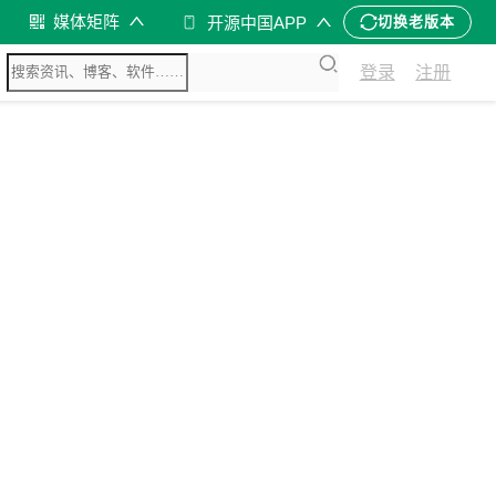
媒体矩阵
开源中国APP
切换老版本
登录
注册