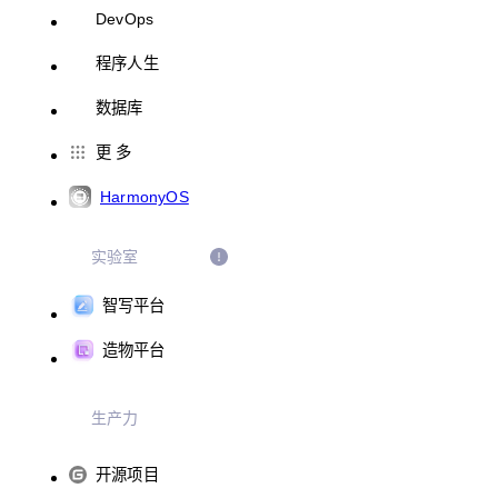
DevOps
程序人生
数据库
更 多
HarmonyOS
实验室
智写平台
造物平台
生产力
开源项目