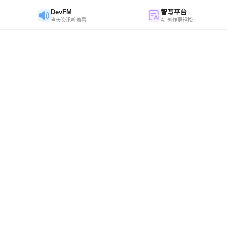
DevFM
智写平台
当天资讯听着看
AI 创作更轻松