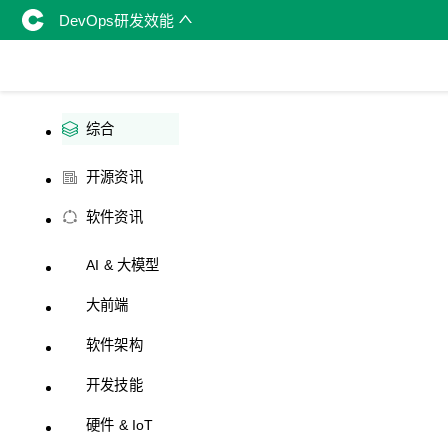
DevOps研发效能
综合
开源资讯
软件资讯
AI & 大模型
大前端
软件架构
开发技能
硬件 & IoT