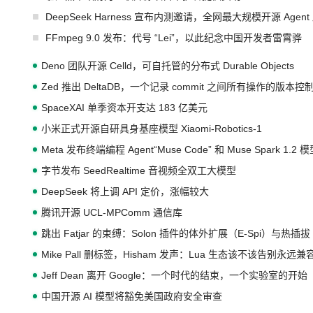
DeepSeek Harness 宣布内测邀请，全网最大规模开源 Age
FFmpeg 9.0 发布：代号 “Lei”，以此纪念中国开发者雷霄骅
Deno 团队开源 Celld，可自托管的分布式 Durable Objects
Zed 推出 DeltaDB，一个记录 commit 之间所有操作的版本控
SpaceXAI 单季资本开支达 183 亿美元
小米正式开源自研具身基座模型 Xiaomi-Robotics-1
Meta 发布终端编程 Agent“Muse Code” 和 Muse Spark 1.2 
字节发布 SeedRealtime 音视频全双工大模型
DeepSeek 将上调 API 定价，涨幅较大
腾讯开源 UCL-MPComm 通信库
跳出 Fatjar 的束缚：Solon 插件的体外扩展（E-Spi）与热插拔（
Mike Pall 删标签，Hisham 发声：Lua 生态该不该告别永远
Jeff Dean 离开 Google：一个时代的结束，一个实验室的开始
中国开源 AI 模型将豁免美国政府安全审查