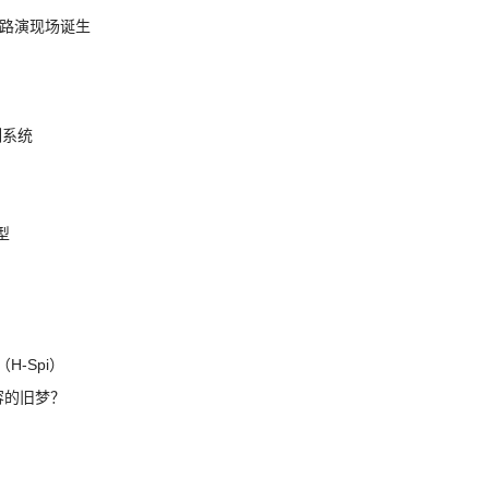
nt 路演现场诞生
制系统
模型
H-Spi）
兼容的旧梦？