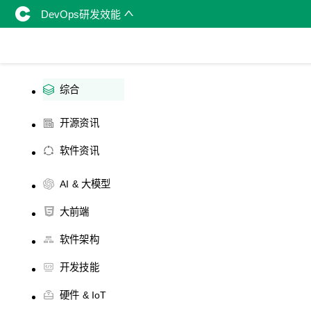
DevOps研发效能
综合
开源资讯
软件资讯
AI & 大模型
大前端
软件架构
开发技能
硬件 & IoT