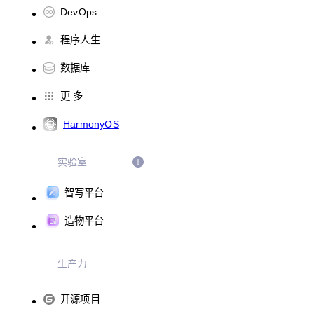
DevOps
程序人生
数据库
更 多
HarmonyOS
实验室
智写平台
造物平台
生产力
开源项目