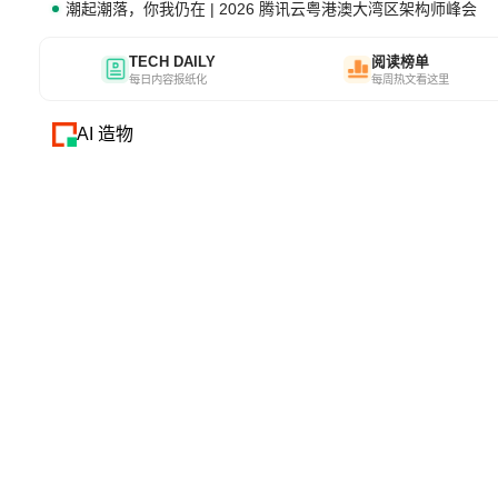
潮起潮落，你我仍在 | 2026 腾讯云粤港澳大湾区架构师峰会
TECH DAILY
阅读榜单
每日内容报纸化
每周热文看这里
AI 造物