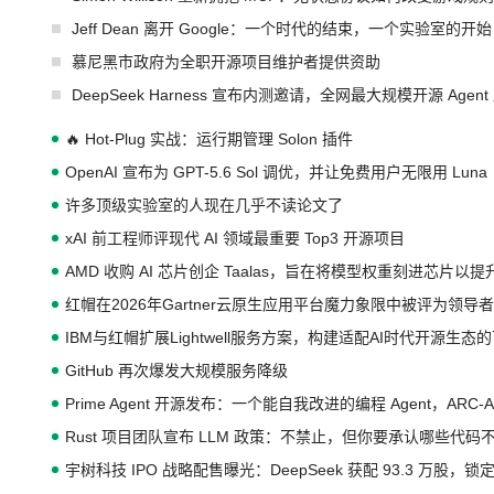
Jeff Dean 离开 Google：一个时代的结束，一个实验室的开始
慕尼黑市政府为全职开源项目维护者提供资助
DeepSeek Harness 宣布内测邀请，全网最大规模开源 Age
🔥 Hot-Plug 实战：运行期管理 Solon 插件
OpenAI 宣布为 GPT-5.6 Sol 调优，并让免费用户无限用 Luna
许多顶级实验室的人现在几乎不读论文了
xAI 前工程师评现代 AI 领域最重要 Top3 开源项目
AMD 收购 AI 芯片创企 Taalas，旨在将模型权重刻进芯片以
红帽在2026年Gartner云原生应用平台魔力象限中被评为领导者
IBM与红帽扩展Lightwell服务方案，构建适配AI时代开源生
GitHub 再次爆发大规模服务降级
Prime Agent 开源发布：一个能自我改进的编程 Agent，ARC-
Rust 项目团队宣布 LLM 政策：不禁止，但你要承认哪些代码
宇树科技 IPO 战略配售曝光：DeepSeek 获配 93.3 万股，锁定