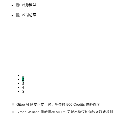
开源模型
公司动态
1
2
3
4
5
Gitee AI 队友正式上线，免费领 500 Credits 体验额度
Simon Willison 重新拥抱 MCP：无状态协议如何改变游戏规则