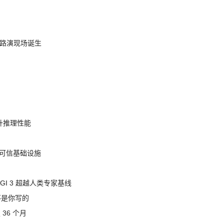
nt 路演现场诞生
提升推理性能
态的可信基础设施
AGI 3 超越人类专家基线
不是你写的
 36 个月