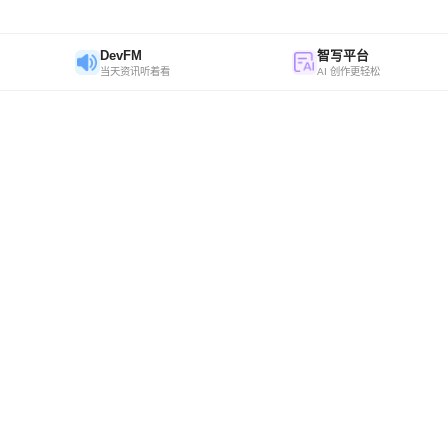
DevFM
智写平台
当天资讯听着看
AI 创作更轻松