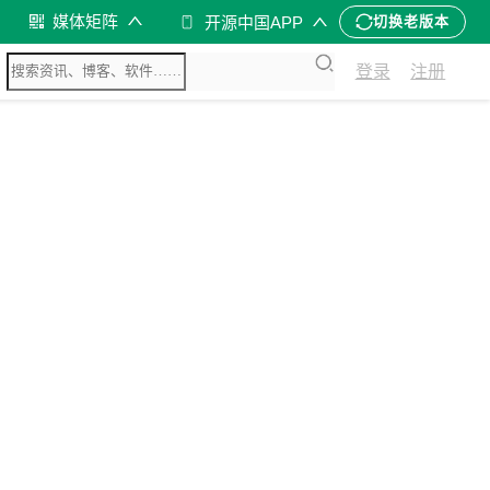
媒体矩阵
开源中国APP
切换老版本
登录
注册