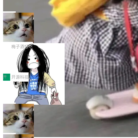
并实...
束，一个实验室的开始
级应用，企业在规模化落地过程中，对安全性、
AI算力网关（AI创新平台）成功入选！ 随着各行
Google 员工编号 20。MapReduce 作者之一。
可控性和代码质量提出了更高要求。 首先是数据
各业的Agent走向规模化建设，算力构成形态逐
Bigtable 作者之一。TensorFlow 的作者之一。
局
安全与合规要求。对于大多数普通研发场景，公
渐丰富，用户关注的重点也在发生变化：不只是
Gemini 的架构师。Google 首席科学家。 Jeff D
有云模型能够满足快速试用和效率提升的需求。
让AI用起来，还要进一步看清混合算力时代下，
🔥 SolonCode v2026.8.4 发布：界面
ean 在 Google 工作了 27 年后，宣布离职。 他
但对于金融、能源、医疗等对数据安全要求较...
字体可调、22 种语言、记忆搜索增强
Token花在哪里、算力是否被充分利用，以及持
不是一个人走。一同离开的还有 Sanjay Ghema
打开终端就能上岗的全中文编码智能体，这一轮
续增长的AI成本该如何优化。 深信服AI算力网关
wat（Google 员工编号 23，Jeff Dean 二十多
把「看得清、用母语、记得住」三件事一次补
梅子酒好吃
正是围绕这些实际问题，从Token治理和成本治
年的编程搭档，MapReduce 和 Bigtable 的共同
齐。 SolonCode 是什么 SolonCode 是杭州无
理两个方面，让用户的每一份算力都看得清、管
作者）、Quoc Le（Google 大脑核心成员，Se
让“代码语义理解”深度释放AI Coding
耳科技研发的企业级终端编码智能体——一位全
得住、用得稳、省得下、更安全！ 一、从现在开
价值潜能：华为云码道（CodeArts）
q2Seq 和 DocAI 的共同发明人）以及 Oriol Vin
中文驱动的数字员工，自主理解需求、规划步
一、代码仓深度理解技术的作用与价值 在软件工
始，Token使用一目...
代码仓技术解析
yals（Gemini 联合负责人，AlphaSta...
骤、编写代码。不挑模型、不挑平台，curl 一行
程实践中，代码仓是企业核心知识资产的主要载
开
开源科技
装完即用。 开源地址：Gitee · GitCode · GitHu
体。企业级代码仓库通常包含数十万乃至数百万
一条“删库”命令跑 17 小时，算法工程
b 安装 支持 Java 8+（8~26）、macOS / Linu
个文件，其规模远超单次模型调用可承载的上下
师删光 89TB 数据只为干私活
x / Windows / Harmony PC。 # macOS / Linu
文窗口。随着项目规模的持续扩张与代码历史的
最高人民检察院8月4日公布了一起案件：北京一
x / Harmony PC curl -fsSL https://solon.noea
不断累积，代码仓中的模块关系、接口契约、业
名90后算法工程师王某，为了给自己接的私活腾
局
r.org/solon...
务逻辑等关键信息往往分散于数十乃至数百个文
服务器空间，删光了公司AI游戏部门的全部核心
Cloudflare 分享推理优化实践：KV ca
件之中，形成高度复杂的知识关联网络。传统的
数据。 王某2024年1月入职东城区某科技公司AI
che 量化 + 权重压缩，吞吐量提升 4
代码检索手段（如关键词匹配、目录遍历）仅能
短剧部门，有互联网大厂背景。在公司内部架构
Kimi 和 GLM 是当前最强的大模型系列之一，但
1%，成本降 30%
在语法层面完成文本定位，难以触及代码的语义
调整期间，部门三次通知全员将数据从A集群迁
它们有一个共同的问题：太吃显存了。月之暗面
局