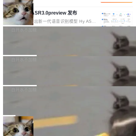
内涵与结构关联，导致开发者使用代码智能体在
移到B集群，王某都回复了"收到"。 他没有迁移
的 Kimi K 系列和智谱的 GLM 都是长上下文、M
理解大规模代码仓时面临显著"代码仓理解"瓶
数据。2024年9月3日下午4点，他使用此前登录
腾讯混元 Hy ASR3.0preview 发布
oE 架构的大模型，好用到让人上瘾，但 GPU 显
颈。 代码仓深度理解服务（以下简称" CodeBas
的账号密码进入A集群，输入了一条被程序员圈
存永远不够用。 Cloudflare 的 Workers AI 团队
腾讯混元正式推出新一代语音识别模型 Hy ASR
e深度理解服务"）是华为云码道（CodeA...
称为"删库跑路"的命令——最高管理员权限、无
一直在跑这些模型的推理。他们在官方博客上发
3.0preview。基于最新一代大语言模型 Hy3 的
白开水不加糖
需确认、强制递归删除。17个小时后，运维人员
了一篇技术文章，详细拆解了三种让大模型在 G
语言理解能力，以及融合了高精度语音识别与深
发现异常并中止进程时，89TB数据已经没了。
PU 上跑得更省、更快的技术手段——KV cache
Pale Moon 34.3.2 发布，苍月浏览器
度语义理解能力，实现了语音识别能力的全面升
删掉的是AI游戏部门的全部开发文件，包括公司
量化、模型权重压缩、以及共享 KV cache 的完
级。 根据介绍，Hy ASR3.0preview 目标在于：
Pale Moon 34.3.2 现已发布，这是一个安全更
自研的多个文生3D和...
整性保护。效果是：吞吐量提升 41%，每 token
让语音识别不再只是听清，而是真正听懂。通过
新和少量网页兼容性修复版本。 Changes/fixe
白开水不加糖
成本降低 30%，精度不变。 FP8 省的不仅是显
先理解你的语境和意图，再把准确的文字直接给
s： 实现了URL.Parse()便捷功能 对浏览器内部
存 KV cache 是推理时最吃显...
到你。从“逐字转写、单点优化”演进为“理解语
PostgreSQL 18/19 新特性深度解读
函数添加了多项边界检查，以避免潜在的越界访
境、兼容场景、一键直出”。 Hy ASR 3.0 previe
问、下溢和溢出。（DiD） 修复了加载和解析内
演讲者分享了一个有趣的实践：面对 PG 18 已
w 不要求标准普通话，方言识别覆盖粤语、吴语
容提供的字体时出现的几个问题 为避免音频加
发布的 Release Notes，他利用 AI 工具（如 Co
白开水不加糖
等 10 大方言片区和 20 余个二级小片区。在开
载、处理和播放过程中可能出现的一系列错误，
pilot）对数千条 commit 日志进行自动分析，先
源评测集中，Hy ASR 3.0 preview 在多语种的
对音频采样频率设定了下限 采样率低于 8kHz
慕尼黑市政府为全职开源项目维护者提
让模型总结出三十余条潜在特性，再逐条要求生
WER（...
供资助
（通常被认为是 "telephone"/"walkie-talkie" 音
成详细解释和代码校验，最终筛选出对用户体感
"在过去大约 10 年的大部分时间里，libexpat 的
质的最低采样率）的音频格式将被拒绝 修复了 C
最强的若干项。对于尚未正式发版的 PG 19，则
维护工作一直与我的日常工作、家务、社交生活
局
SS 圆角虚线样式中可能存在的问题 如果表单中
通过拉取过去一年内（从 PG 18 Beta1 时间点
和休闲娱乐竞争时间。" 这是 libexpat 维护者 S
的图像元素不在同一个子树中，则它们将不再关
至今）的所有 commit，同样交由 AI 分析提炼。
Firefox 153.0.3 发布
ebastian Pipping 写在博客里的话。8 月 4 日，