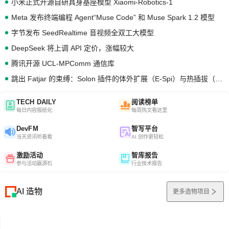
小米正式开源自研具身基座模型 Xiaomi-Robotics-1
Meta 发布终端编程 Agent“Muse Code” 和 Muse Spark 1.2 模型
字节发布 SeedRealtime 音视频全双工大模型
DeepSeek 将上调 API 定价，涨幅较大
腾讯开源 UCL-MPComm 通信库
跳出 Fatjar 的束缚：Solon 插件的体外扩展（E-Spi）与热插拔（H-Spi）
TECH DAILY
阅读榜单
每日内容报纸化
每周热文看这里
DevFM
智写平台
当天资讯听着看
AI 创作更轻松
激励活动
智库报告
参与活动赢源石
行业技术报告
AI 造物
更多造物项目