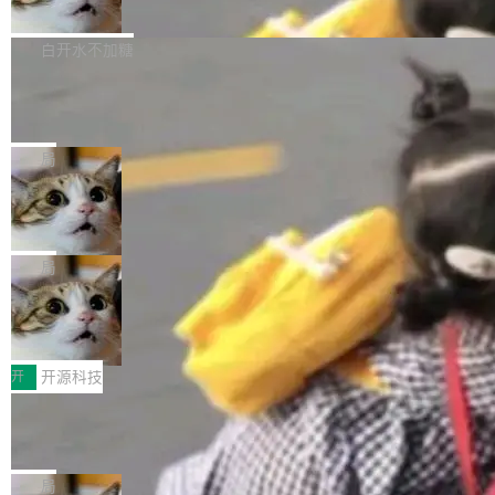
联 加...
经过人工复核，准确度令人满意。这一方法也为
他宣布了一个新消息：从 2026 年 8 月 1 日起，
Firefox 153.0.3 现已发布，具体更新内容如
社区爱好者提供了高效跟踪新版本的思路。
他可以全职维护 libexpat 了，最长 6 个月。发
下： New Smart Window 包含多项增强功能：
白开水不加糖
工资的是慕尼黑市政府。 libexpat 是一个 C99
<ul> <li>现在建议列表会显示更多结果，方便用
编写的流式 XML 解析器，MIT 许可证。和 libx
Cloudflare Computer 开源：你的 Age
户查找历史记录和切换到已打开的标签页。（<a
nt 需要一台电脑，而不是一个容器
ml2 一样，它是世界上使用最广泛的 XML 解析
href="https://bugzilla.mozilla.org/show_bug.c
Cloudflare 开源了名为 @cloudflare/computer
库之一。你的操作系统、浏览器、无数的基础设
gi?id=2019042">Bug&nbsp;2019042</a>）</l
的 npm 包。项目的核心论点是：容器不适合 Ag
局
施软件，很可能都在用它。而过去十年，维护它
i> <li>现在，助手可以直接使用 Exa 的网络搜索
ent 计算。真正适合的，是 Isolate。 Cloudflare
的人一直在用业余...
OpenAI 公开邮件和聊天记录回应苹果
结果回答问题，而无需将问题转交给搜索引擎。
工程师在这件事上没什么可谦虚的——他们用 W
诉讼，称“Apple is getting this wron
（<a href="https://bugzilla.mozilla.org/show_
orkers 跑了十年 Isolate。用 CEO Matthew Pri
上个月，苹果一纸诉状把 OpenAI 告上法庭，指
g”
bug.cgi?id=204...
nce 的话说：「我们一生都在用 Isolate 运行代
控其挖角苹果前员工并窃取商业秘密。苹果的诉
局
码，而 AI Agent 不需要容器，它们需要的是 Iso
状把 OpenAI 描述成一个系统性地从前东家挖
HUAWEI MatePad Edge上架WorkBu
late。」 容器为什么不合适 容器的问题在于启动
人、套取机密信息的对手。 OpenAI 没发律师
ddy鸿蒙PC版，说话就能干活的AI办公
和销毁都太重了。一个 Agent 要执行的任务可能
函，也没选择庭外沉默。它在官网贴了一篇博
全能AI工作台WorkBuddy鸿蒙PC版上架HUAWE
搭子
只需要几毫秒的 CPU 时间，但容器从冷启动到
文，标题只有六个字：Apple is getting this wro
I MatePad Edge应用市场，直接下载即可使
开
开源科技
就绪要花数秒。如果未来有十...
ng。 然后，它把邮件往来和 iMessage 聊天记
用，与鸿蒙电脑上的体验一致。值得一提的是，
录全贴了出来。 他发错人了 苹果外部律师 Gabr
FFmpeg 9.0 发布：代号“Lei”，以此纪
这是目前市面上唯一支持平板接入WorkBuddy P
念中国开发者雷霄骅
iel Gross 来自 Weil 律所，2 月 23 日下午 5:53
C版的产品，搭载“人机双写”重磅功能——你写
全球知名开源多媒体框架 FFmpeg 今天正式发
给 OpenAI 总法律顾问 Che Chang 发了封邮
你的，AI写AI的，同屏协作互不干扰。一句话让
布了 9.0 版本。这个版本除了带来新一代音视频
局