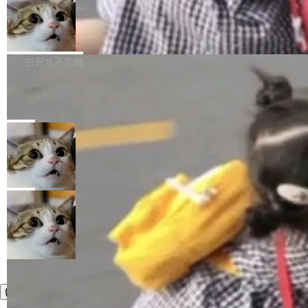
件，附了一封长信，要求 OpenAI 配合调查前苹
AI帮你干活，现在开启全新体验！ 温馨提示：
处理能力和硬件加速支持之外，还有一个特殊之
果员工带走机密信...
体验WorkBuddy鸿蒙PC版前，请将 HUAWEI M
亚马逊成本失控：AI 写代码烧掉 1215
处：FFmpeg 9.0 的代号是“Lei”。 这个名字，
万元，超预算 860%
atePad Edge 升级至 HarmonyOS 6.1.0.135S
来自中国开发者雷霄骅（Lei Xiaohua）。 对于
外媒近日曝光了亚马逊的多份内部报告显示，AI
P9 patch03及以上版本。 *升级路径：设置 > 搜
很多中国音视频开发者而言，这个名字并不陌
导致公司在多个项目上超支。《金融时报》报道
白开水不加糖
索“软件更新” > 检查更新，即可搜索新版本，下
生。十年前，他通过大量中文技术文章、源码分
称，仅一个项目的成本超支就高达 180 万美元
载安装完成升级即可。 没有...
析和开源示例，让一代开发者第一次真正理解 F
Hugging Face CEO 发声：中国正在开
（约合人民币 1215 万元）。 具体来说，一名工
源模型上碾压我们
Fmpeg，也成为很多人进入音视频开发领域的
程师借助 Anthropic 旗下 Claude Sonnet 模型
"他们正在开源模型上碾压我们。" Hugging Fac
“启蒙老师”。 而今年，恰好是雷霄骅离世十周
编写程序，目标是完成电商平台作者信息与商品
e CEO Clément Delangue 在 CNBC 的采访里
局
年。FFmpeg 社区最终选择用一个大版本的名
列表的数据匹配 —— 一项常规的数据处理任
没有拐弯抹角。他说中国正在赢得 AI 竞赛，而
字，留下了这份纪念。 雷霄骅曾是中国传媒大学
务，最终却产生了 180 万美元的账单，实际支出
当 AI agent 把源码变成了最好的扩展系
且按目前的速度，中国 AI 工具预计在今年底或
数字电视技术方向的博士生，长期从事视频、音
统，开发者工具必须开源
超出原定预算 860%。 更令人意外的是，该项目
2027 年就能追上美国前沿实验室的水平。 Dela
五年前，David Crawshaw 问过很多软件工程师
频技...
最终并未成功落地，而高额算力消耗持续运行长
ngue 把原因归结为一件事：开放协作。中国的
一个问题：你写过什么给自己用的程序？答案几
局
达 5 个月，公司直到财务对账时才察觉异常。这
AI 开发者在一个共享和协作的生态里加速迭代，
乎都是没有。工程师们整天用别人写的程序写程
意味着一个无人看管的 AI 程序，在近半年时间
而美国模型厂商在"闭门造车"。他的原话是 "buil
序给别人用。偶尔有人自己写个博客系统、智能
里日夜不停地"烧钱"。 复盘显示，...
ding in silos"——各自为战，互不通气。 这个判
家居控制、家庭实验室，都算稀奇事。 Crawsh
断从他嘴里说出来分量不同。Hugging Face 是
aw 是 Shelley 的作者，一个开源 AI coding age
全球最大的开源 AI 平台，上面跑着上百万个模
nt。他最近在博客上写了一篇文章，核心论点很
型。谁在开源赛道上领先，...
简单：开发者工具必须开源。 理由不是传统的自