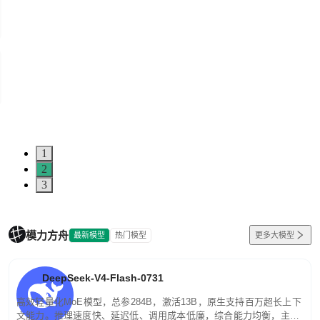
1
2
3
模力方舟
最新模型
热门模型
更多大模型
DeepSeek-V4-Flash-0731
高效轻量化MoE模型，总参284B，激活13B，原生支持百万超长上下
文能力。推理速度快、延迟低、调用成本低廉，综合能力均衡，主打