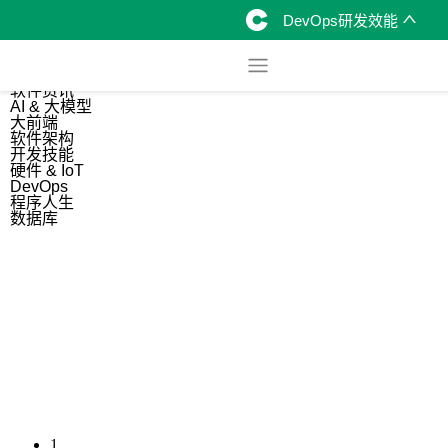
DevOps研发效能
综合
开源资讯
软件资讯
AI & 大模型
大前端
软件架构
开发技能
硬件 & IoT
DevOps
程序人生
数据库
1