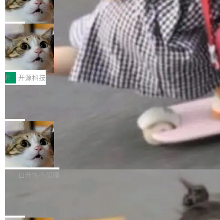
ean 表示是否可切换，nullable 的默认模式、浅
Deno 团队开源 Celld，可自托管的分
做，没什么新鲜的。 但 Kenton Varda 在 Twitte
向生产，二是如何让测试团队跟得上AI应用...
布式 Durable Objects
色方案、深色方案——会产生大量无意义的组
r 上把事情说清楚了： 今天我们发布了 Cloudfla
Ryan Dahl 领导的 Deno 团队推出了最新开源项
合。方案缺了、配置冲突了、全 null 了。要知道
re OS，一个带连接器的聊天机器人，跟其他所
目 Celld，一个能在自己机器上运行 Cloudflare
局
哪些组合有效，作者说，你得靠"文档、校验、或
有科技公司做的一样。只不过，实际上它不一
Workers 和 Durable Objects 的守护进程。 设
者部落知识"。 换个写法。Rust 的 enum，两个
样。这是 Sandstorm.io 的重制版，我十年前的
鲁大师7月新机性能/流畅/AI榜：vivo夺
计思路很直接：每个对象是一个独立的 SQLite
变体：Switchable...
性能、流畅双第一，三星Galaxy Z系列
那个创业公司。不同的是，这次它构建在 Cloudf
数据库，按名称寻址，复制到你自己的 S3 兼容
2026年7月的手机市场，由于存储等硬件成本暴
新折叠缺席
lare Workers 上——我花了九年时间搭建的平台
存储库里。节点之间只通过这个存储库协调——
增，手机厂商的日子也不好过啊，新机速度明显
开
开源科技
——并且深度集成了 AI。这基本上是我十年秘密
没有控制平面，没有共识协议。每个对象自带一
放缓，因此硝烟味淡了许多。新机参数规格除开
计划的顶峰。 十年前，Ken...
个小型数据库，应用天然按分片构建，单个数据
Zed 推出 DeltaDB，一个记录 commit
高价的三星折叠（三星Galaxy Z Fold8 Ultra / Z
之间所有操作的版本控制系统
库的竞争和爆炸半径问题在设计层面就被消除
Fold8 / Z Flip8）外，其余要么是中低端机器，
Zed 编辑器团队发布了新项目——DeltaDB，一
了。 闲置的 cell 会休眠到几乎不占资源。当 cel
例如iQOO Z11i、REDMI Note 17、REDMI No
个在 git commit 之间记录每一次编辑操作的版
局
l 迁移或唤醒时，新宿主从 S3 恢复 SQLite 数据
te 17 Pro、OPPO K15，要么是vivo X300 E这
本控制系统。目前处于 Early Access 阶段。 De
库继续执行。存储库是持久化的唯一真相...
样的次旗舰。 Galaxy Z Fold8 Ultra / Z Fold8 /
SpaceXAI 单季资本开支达 183 亿美元
ltaDB 的核心思路直接写在 landing page 最显
Z Flip8三款折叠屏新机均在7月22日发布，且全
眼的位置：「Software is made between com
根据风险投资人Tomer Tunguz 博客（VC 分
部搭载骁龙8 Elite Gen5 for Galaxy，它们本该
mits」——软件是在 commit 之间写出来的。git
析）披露的最新分析与第二季度业绩报告，Spac
白开水不加糖
是7月性...
只记录了你提交的最终状态，但真正的工作过程
eXAI在上个季度的总资本支出飙升至183.7亿美
Meta 发布终端编程 Agent“Muse Cod
——打字、删改、试错、agent 对话——都在 co
元。其中，绝大部分资金被直接用于 AI 领域，
e” 和 Muse Spark 1.2 模型
mmit 之间的空隙里丢失了。 DeltaDB 要做的就
金额高达158.3亿美元，这一单项投入已经逼近
Meta 今天发布了两款 AI 产品：Muse Code，
是把这段空隙补上。 回退到任何一次编辑：Delt