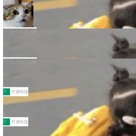
微软同期总资本开支的四成。 与亚马逊、Alpha
一个在终端里运行的编程 agent；Muse Spark
局
aDB 捕获 commit 之间的每一次操作，...
bet、微软以及 Meta 等传统科技巨头相比，Spa
1.2，驱动这个 agent 的新模型。一句话概括：
美团开源 LoHoSearch，用知识图谱校
ceXAI的资金消耗速度尤为引人瞩目。然而，支
你可以用 curl -fsSL https://dev.meta.ai/install.
准 AI 能力认知
撑庞大支出的资金来源却呈现出截然不同的面
sh | bash 安装一个能在大项目里自动规划、写
机器出题的前提，是让机器拥有全局视野。整个
貌。数据显示，微软和 Meta 主要依托充沛的经
代码、验证结果的 AI 终端工具。 据介绍，Muse
构建流程可以分为四个环节：建图 → 控制难度
白开水不加糖
营现金流来覆盖资本开支，其资本支出覆盖率分
Code 是 Meta 的编程 agent 产品。它和市场上
→ 质量把关 → 数据概览。
别达到155% 和106%;而SpaceXAI的经营现金
已有的终端编程 agent 在设计理念上有几个明显
腾讯开源 UCL-MPComm 通信库
流仅能覆盖资本开支的12...
的差异点。 异步后台 agent：Muse Code 有一
腾讯网平团队宣布开源了 UCL-MPComm 通信
个主 agent 循环，外加一组后台 agent。这些后
库，并将作为transport接入Mooncake TENT。
白开水不加糖
台 agent...
该通信库针对AI Memory池化场景的数据传输需
CoStrict入选工信部2025人工智能应用
求进行了深度优化，能够实现数据中心内大规模
典型案例
计算节点间多种内存类型的高性能通信。 UCL-
近日，工信部科技司公示《2025人工智能应用典
MPComm将作为一种传输引擎接入Mooncake T
型案例入选名单》，深信服“面向企业研发场景的
开
开源科技
ENT，实现零拷贝传输性能提升30%、非零拷贝
开源 AI 编程平台 CoStrict 应用”凭借卓越的技术
传输性能最高提升5倍。UCL-MPComm底层基
深信服AI算力网关入选工信部人工智能
创新与落地成效成功入选。 全链路私有化部署，
应用典型案例！
于自研UCL-Engine通信引擎，后续腾讯网平将
助力企业AI研发安全落地 当前，越来越多企业已
前不久，工业和信息化部正式发布《2025年人工
持续开源更多基于UCL-Engine的高性能通信组
经开始引入 AI Coding 工具，通过调用公有云模
智能应用典型案例名单》，集中展示人工智能在
开
开源科技
件。 腾讯网平团队在UCL-MPComm中实现了一
型或企业内部部署模型提升研发效率。但随着 AI
各领域的应用成果，覆盖技术底座、行业赋能、
个独立于业务线程的全局通信引擎（Engine），
Coding 从个人辅助工具逐步走向团队级、组织
Jeff Dean 离开 Google：一个时代的结
产品应用、支撑保障、专题等五大方向。深信服