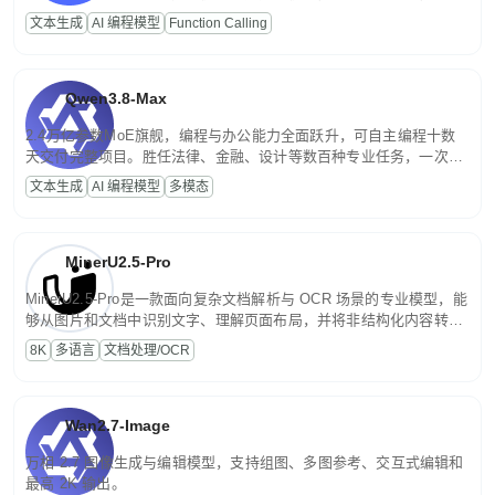
高并发、轻量化任务，适合日常对话、内容创作、基础 RAG、批量
文本生成
AI 编程模型
Function Calling
文案处理等普惠刚需场景。
Qwen3.8-Max
2.4万亿参数MoE旗舰，编程与办公能力全面跃升，可自主编程十数
天交付完整项目。胜任法律、金融、设计等数百种专业任务，一次对
话端到端交付生产级成果。原生视觉理解贯穿规划、执行与验证全流
文本生成
AI 编程模型
多模态
程，支持超长文档与长视频的深度语义解析。长程任务中自主规划与
闭环迭代，持续进化。
MinerU2.5-Pro
MinerU2.5-Pro是一款面向复杂文档解析与 OCR 场景的专业模型，能
够从图片和文档中识别文字、理解页面布局，并将非结构化内容转换
为便于存储、检索和二次处理的结构化结果。
8K
多语言
文档处理/OCR
Wan2.7-Image
万相 2.7 图像生成与编辑模型，支持组图、多图参考、交互式编辑和
最高 2K 输出。