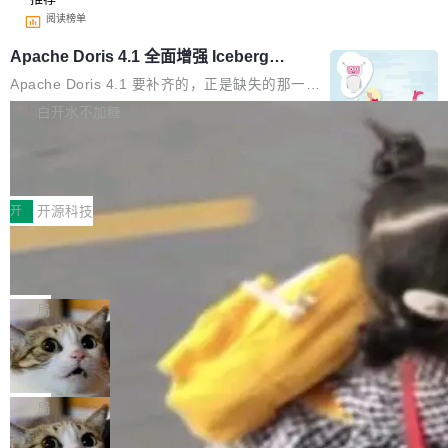
阅读榜单
Apache Doris 4.1 全面增强 Iceberg：
支持 UPDATE、MERGE INTO 与 Iceb
Apache Doris 4.1 要补齐的，正是缺失的那一
erg V3
半。在已有查询能力的基础上，Doris 进一步支
白开水不加糖
持了 UPDATE、DELETE、MERGE INTO 等数
Testin XAgent：CIO智能测试落地指南
据修改操作、完整的表结构管理与分区演进，以
及 rewrite_data_files、expire_snapshots 等日
7月30日，TiD2026质量竞争力大会在北京中关
常维护操作，并完整支持 Iceberg V3 格式。
村国家自主创新示范区会议中心开幕。本届大会
开
开源科技
由中关村智联软件服务业质量创新联盟主办，以
让非法状态不可表示：一篇关于 ADT
“智构可信·质创未来——AI原生时代的质量新范
的帖子在 Reddit 火了
式”为主题，直面AI从实验室走向规模化产业落地
有一种东西，一旦用过就回不去了。Alex Fedos
的核心质量命题。会上，《2026智能研发生产力
eev 管它叫"软件设计的基石"。 他说的东西不新
局
工具选型手册》发布，Testin云测的Testin XAge
鲜——代数数据类型（ADT），尤其是和类型
nt智能测试系统入选AI测试领域代表产品。对CI
Cloudflare 开源内部企业 AI 平台 Clou
（sum type）。但他说清楚了一件事：这不是类
dflare OS
O而言，这提示了一个转变：AI测试正在从效率
型系统的学术体操，是日常编码的思维方式。 文
Cloudflare 发布了一个开源项目 Cloudflare O
工具升级为企业的质量基础设施。 CIO面对的新
章从一个简单的例子切入。一个网站的深色主题
S。如果你只看官方博客，你会觉得这是又一
局
现实 过去两年，CIO们的焦虑清单上多了两项：
设置，如果用布尔值 + 可空字段来表示——bool
个"AI 知识库 + 聊天机器人"——每个大厂都在
一是如何让大模型和智能体应用安全地从PoC走