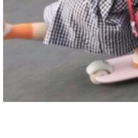
由软件情怀，而是一个跟 AI agent 直接相关的
技术判断。 两行 prompt 就能个性化任何软件 C
rawshaw 给出了两个 prompt。 第一个： "下载
©OSCHINA(OSChina.NET)
京ICP备2025119063号
某个软件的源码，在本地构建。修改 agent ...