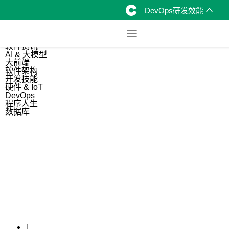
DevOps研发效能
综合
开源资讯
软件资讯
AI & 大模型
大前端
软件架构
开发技能
硬件 & IoT
DevOps
程序人生
数据库
1