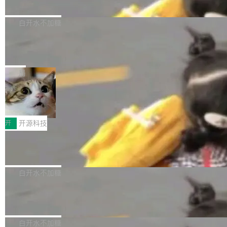
8-27B
span></li> <li><span style="color:#000000...
ask 1赛道中，传音TEX AI中心语音算法团队以
千问大模型宣布正式推出 Qwen 家族迄今最强大
自主研发的说话人归属多语种自动语音识别系统
的模型 Qwen3.8-Max，也是其首个 Max 规模
白开水不加糖
取得tcpMER 15.41%的成绩，在全球110支参赛
的开源权重模型。Qwen3.8-Max 的模型权重预
队伍中位列第二。此次突破展现了传音在多语种
MiniMax H3 开源：33B 全模态模型，
计将于开源，彼时也将同步开源 Qwen3.8-27B
一个视觉语言模型只够当它的编码器
语音识别、说话人日志、时间对齐与长音频工程
模型。 根据介绍，Qwen3.8-Max 基于 Qwen 3.
MiniMax 今天开源了 H3，一个 33B 参数的全模
化系统等关键方向的系统性技术实力。 本届赛事
5 的架构基础构建，参数规模扩展至 2.4 万亿，
态生成模型，能生成带原生立体声的 2K 视频。
局
聚焦多语言对话语音模型面临的关键技术挑战，
激活参数95B，支持100万上下文Tokens，在编
没有发布会，没有预告，直接扔了篇文章出来，
共吸引来自全球工业界与学术界的1...
程、办公、科研以及长周期任务等方面实现了全
DeepSeek-V4-Flash正式版API上线超
权重已经上传至 Hugging Face。 去年国内的视
算互联网
面提升。它不仅能应对更具挑战性的问题，还能
频生成模型还在追 Runway 和 Pika 的参数，今
近日，DeepSeek-V4-Flash 正式版 API 开启公
更可靠地端到端完成复杂任务，输出值得信赖的
天 MiniMax H3 从架构到许可都摆上台面了。一
开测试。国家超算互联网正式上线 DeepSeek-V
开
开源科技
成果。 全球开发者都可通过千问 AI 平台获得 Q
个模型，三个模块，两个开源。 H3 由三个模块
4-Flash 正式版（DeepSeek-V4-Flash-0731）
wen3.8 的 API 服务：国内每百万 Tok...
组成：H3-Context-IR 负责多模态指令理解和编
Docker 29.7.1 发布
模型 API 调用服务和模型文件。 DeepSeek-V4-
排（闭源，提供 API）；H3-Base 是核心生成模
Flash-0731 经过大量后训练工作，智能体能力
Docker 29.7.1 现已发布，具体更新内容如下： Bug fixes and en
型，33B 参数，负责 768p 音视频生成（开
大幅增强，指令遵循能力大幅增强。在多项基准
hancements 修复了一个回归问题，该问题导致无法拉取图层中包
白开水不加糖
源）；H3-Regenerate-2K 负责 in-context 重新
测试中，DeepSeek-V4-Flash 正式版性能可与
含缺少明确父目录条目的目录的图像。moby/moby#53260 修复了
生成 2K ...
当前最强的闭源模型相媲美。 超算互联网现面向
Ant Design 6.5.3 发布，企业级 UI 设计语言和 React
一个回归问题，即CopyToContainer会拒绝遍历绝对符号链接的容
实现
企业和开发者提供 DeepSeek-V4-Flash-0731
器路径，例如/var/run -> /run。moby/moby#53261 如需查看此版
Ant Design 是阿里巴巴开源的一套企业级 UI 设计语言和 React 组
模型 API 调用服务，用户无需繁琐环境配置，一
本中的所有拉取请求和更改，可参阅： docker/cli, 29.7.1 milesto
件库。Ant Design 6.5.3 现已发布，主要更新内容如下： Input 修
白开水不加糖