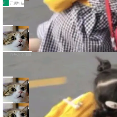
搭子
文，标题只有六个字：Apple is getting this wro
I MatePad Edge应用市场，直接下载即可使
开
开源科技
ng。 然后，它把邮件往来和 iMessage 聊天记
用，与鸿蒙电脑上的体验一致。值得一提的是，
录全贴了出来。 他发错人了 苹果外部律师 Gabr
FFmpeg 9.0 发布：代号“Lei”，以此纪
这是目前市面上唯一支持平板接入WorkBuddy P
念中国开发者雷霄骅
iel Gross 来自 Weil 律所，2 月 23 日下午 5:53
C版的产品，搭载“人机双写”重磅功能——你写
全球知名开源多媒体框架 FFmpeg 今天正式发
给 OpenAI 总法律顾问 Che Chang 发了封邮
你的，AI写AI的，同屏协作互不干扰。一句话让
布了 9.0 版本。这个版本除了带来新一代音视频
局
件，附了一封长信，要求 OpenAI 配合调查前苹
AI帮你干活，现在开启全新体验！ 温馨提示：
处理能力和硬件加速支持之外，还有一个特殊之
果员工带走机密信...
体验WorkBuddy鸿蒙PC版前，请将 HUAWEI M
亚马逊成本失控：AI 写代码烧掉 1215 万元，超预算 8
处：FFmpeg 9.0 的代号是“Lei”。 这个名字，
60%
atePad Edge 升级至 HarmonyOS 6.1.0.135S
来自中国开发者雷霄骅（Lei Xiaohua）。 对于
外媒近日曝光了亚马逊的多份内部报告显示，AI 导致公司在多个项
P9 patch03及以上版本。 *升级路径：设置 > 搜
很多中国音视频开发者而言，这个名字并不陌
目上超支。《金融时报》报道称，仅一个项目的成本超支就高达 18
白开水不加糖
索“软件更新” > 检查更新，即可搜索新版本，下
生。十年前，他通过大量中文技术文章、源码分
0 万美元（约合人民币 1215 万元）。 具体来说，一名工程师借助
载安装完成升级即可。 没有...
析和开源示例，让一代开发者第一次真正理解 F
Hugging Face CEO 发声：中国正在开源模型上碾压
Anthropic 旗下 Claude Sonnet 模型编写程序，目标是完成电商平
我们
Fmpeg，也成为很多人进入音视频开发领域的
台作者信息与商品列表的数据匹配 —— 一项常规的数据处理任
"他们正在开源模型上碾压我们。" Hugging Face CEO Clément D
“启蒙老师”。 而今年，恰好是雷霄骅离世十周
务，最终却产生了 180 万美元的账单，实际支出超出原定预算 86
elangue 在 CNBC 的采访里没有拐弯抹角。他说中国正在赢得 AI
局
年。FFmpeg 社区最终选择用一个大版本的名
0%。 更令人意外的是，该项目最终并未成功落地，而高额算力消
竞赛，而且按目前的速度，中国 AI 工具预计在今年底或 2027 年就
字，留下了这份纪念。 雷霄骅曾是中国传媒大学
耗持续运行长达 5 个月，公司直到财务对账时才察觉异常。这意味
当 AI agent 把源码变成了最好的扩展系统，开发者工
能追上美国前沿实验室的水平。 Delangue 把原因归结为一件事：
数字电视技术方向的博士生，长期从事视频、音
具必须开源
着一个无人看管的 AI 程序，在近半年时间里日夜不停地"烧钱"。
开放协作。中国的 AI 开发者在一个共享和协作的生态里加速迭代，
五年前，David Crawshaw 问过很多软件工程师一个问题：你写过
频技...
复盘显示，...
而美国模型厂商在"闭门造车"。他的原话是 "building in silos"——
什么给自己用的程序？答案几乎都是没有。工程师们整天用别人写
局
各自为战，互不通气。 这个判断从他嘴里说出来分量不同。Huggi
的程序写程序给别人用。偶尔有人自己写个博客系统、智能家居控