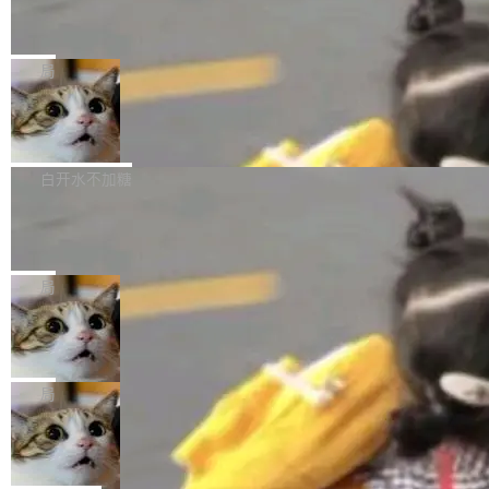
修复了 CSS 圆角虚线样式中可能存在的问题 如果表单中的图像元
慕尼黑市政府为全职开源项目维护者提供资助
释和代码校验，最终筛选出对用户体感最强的若干项。对于尚未正
素不在同一个子树中，则它们将不再关联 加...
式发版的 PG 19，则通过拉取过去一年内（从 PG 18 Beta1 时间
"在过去大约 10 年的大部分时间里，libexpat 的维护工作一直与我
点至今）的所有 commit，同样交由 AI 分析提炼。经过人工复核，
的日常工作、家务、社交生活和休闲娱乐竞争时间。" 这是 libexpa
局
准确度令人满意。这一方法也为社区爱好者提供了高效跟踪新版本
t 维护者 Sebastian Pipping 写在博客里的话。8 月 4 日，他宣布
的思路。
Firefox 153.0.3 发布
了一个新消息：从 2026 年 8 月 1 日起，他可以全职维护 libexpat
了，最长 6 个月。发工资的是慕尼黑市政府。 libexpat 是一个 C9
Firefox 153.0.3 现已发布，具体更新内容如下： New Smart Win
9 编写的流式 XML 解析器，MIT 许可证。和 libxml2 一样，它是
dow 包含多项增强功能： <ul> <li>现在建议列表会显示更多结果，
白开水不加糖
世界上使用最广泛的 XML 解析库之一。你的操作系统、浏览器、
方便用户查找历史记录和切换到已打开的标签页。（<a href="http
无数的基础设施软件，很可能都在用它。而过去十年，维护它的人
Cloudflare Computer 开源：你的 Agent 需要一台电
s://bugzilla.mozilla.org/show_bug.cgi?id=2019042">Bug&nbsp;
脑，而不是一个容器
一直在用业余...
2019042</a>）</li> <li>现在，助手可以直接使用 Exa 的网络搜索
Cloudflare 开源了名为 @cloudflare/computer 的 npm 包。项目
结果回答问题，而无需将问题转交给搜索引擎。（<a href="http
的核心论点是：容器不适合 Agent 计算。真正适合的，是 Isolat
局
s://bugzilla.mozilla.org/show_bug.cgi?id=204...
e。 Cloudflare 工程师在这件事上没什么可谦虚的——他们用 Wor
OpenAI 公开邮件和聊天记录回应苹果
kers 跑了十年 Isolate。用 CEO Matthew Prince 的话说：「我们
诉讼，称“Apple is getting this wron
一生都在用 Isolate 运行代码，而 AI Agent 不需要容器，它们需要
上个月，苹果一纸诉状把 OpenAI 告上法庭，指
g”
的是 Isolate。」 容器为什么不合适 容器的问题在于启动和销毁都
控其挖角苹果前员工并窃取商业秘密。苹果的诉
局
太重了。一个 Agent 要执行的任务可能只需要几毫秒的 CPU 时
状把 OpenAI 描述成一个系统性地从前东家挖
HUAWEI MatePad Edge上架WorkBu
间，但容器从冷启动到就绪要花数秒。如果未来有十...
人、套取机密信息的对手。 OpenAI 没发律师
ddy鸿蒙PC版，说话就能干活的AI办公
函，也没选择庭外沉默。它在官网贴了一篇博
全能AI工作台WorkBuddy鸿蒙PC版上架HUAWE