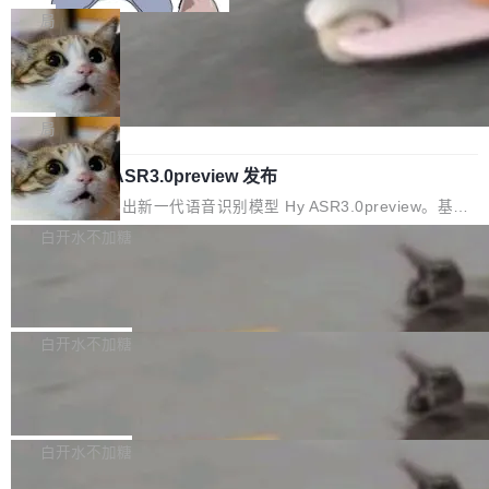
x / Harmony PC curl -fsSL https://solon.noea
百个文件之中，形成高度复杂的知识关联网络。传统的代码检索手
名90后算法工程师王某，为了给自己接的私活腾
局
r.org/solon...
段（如关键词匹配、目录遍历）仅能在语法层面完成文本定位，难
服务器空间，删光了公司AI游戏部门的全部核心
Cloudflare 分享推理优化实践：KV cache 量化 + 权重
以触及代码的语义内涵与结构关联，导致开发者使用代码智能体在
数据。 王某2024年1月入职东城区某科技公司AI
压缩，吞吐量提升 41%，成本降 30%
理解大规模代码仓时面临显著"代码仓理解"瓶颈。 代码仓深度理解
短剧部门，有互联网大厂背景。在公司内部架构
Kimi 和 GLM 是当前最强的大模型系列之一，但它们有一个共同的
服务（以下简称" CodeBase深度理解服务"）是华为云码道（Code
调整期间，部门三次通知全员将数据从A集群迁
问题：太吃显存了。月之暗面的 Kimi K 系列和智谱的 GLM 都是长
局
A...
移到B集群，王某都回复了"收到"。 他没有迁移
上下文、MoE 架构的大模型，好用到让人上瘾，但 GPU 显存永远
数据。2024年9月3日下午4点，他使用此前登录
腾讯混元 Hy ASR3.0preview 发布
不够用。 Cloudflare 的 Workers AI 团队一直在跑这些模型的推
的账号密码进入A集群，输入了一条被程序员圈
理。他们在官方博客上发了一篇技术文章，详细拆解了三种让大模
腾讯混元正式推出新一代语音识别模型 Hy ASR3.0preview。基于
称为"删库跑路"的命令——最高管理员权限、无
型在 GPU 上跑得更省、更快的技术手段——KV cache 量化、模型
最新一代大语言模型 Hy3 的语言理解能力，以及融合了高精度语音
白开水不加糖
需确认、强制递归删除。17个小时后，运维人员
权重压缩、以及共享 KV cache 的完整性保护。效果是：吞吐量提
识别与深度语义理解能力，实现了语音识别能力的全面升级。 根据
发现异常并中止进程时，89TB数据已经没了。
升 41%，每 token 成本降低 30%，精度不变。 FP8 省的不仅是显
Pale Moon 34.3.2 发布，苍月浏览器
介绍，Hy ASR3.0preview 目标在于：让语音识别不再只是听清，
删掉的是AI游戏部门的全部开发文件，包括公司
存 KV cache 是推理时最吃显...
而是真正听懂。通过先理解你的语境和意图，再把准确的文字直接
Pale Moon 34.3.2 现已发布，这是一个安全更新和少量网页兼容
自研的多个文生3D和...
给到你。从“逐字转写、单点优化”演进为“理解语境、兼容场景、一
性修复版本。 Changes/fixes： 实现了URL.Parse()便捷功能 对浏
白开水不加糖
键直出”。 Hy ASR 3.0 preview 不要求标准普通话，方言识别覆盖
览器内部函数添加了多项边界检查，以避免潜在的越界访问、下溢
粤语、吴语等 10 大方言片区和 20 余个二级小片区。在开源评测
PostgreSQL 18/19 新特性深度解读
和溢出。（DiD） 修复了加载和解析内容提供的字体时出现的几个
集中，Hy ASR 3.0 preview 在多语种的WER（...
问题 为避免音频加载、处理和播放过程中可能出现的一系列错误，
演讲者分享了一个有趣的实践：面对 PG 18 已发布的 Release No
对音频采样频率设定了下限 采样率低于 8kHz（通常被认为是 "tele
tes，他利用 AI 工具（如 Copilot）对数千条 commit 日志进行自动
白开水不加糖
phone"/"walkie-talkie" 音质的最低采样率）的音频格式将被拒绝
分析，先让模型总结出三十余条潜在特性，再逐条要求生成详细解