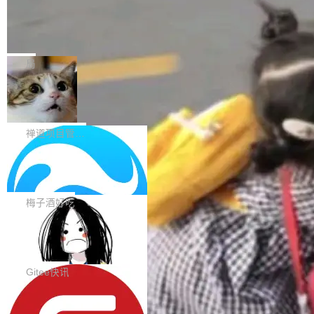
键接入即可快速调用，为各行业用户提供高性
ne moby/moby, 29.7.1 milestone 更新说明：https://github.com/
复 Input.OTP 使用字符串 mask 时仍采用 type="text" 的问题，并
能、安...
moby/...
DeepSeek V4 Flash 跑分全解析，13
保留显式 type 配置。#58835 修复 Input.OTP 的 mask 为 true 时
个最强模型里它最便宜
仍显示原始值的问题。#58805 修复 Input.TextArea 调整大小手柄
比它聪明的没它便宜，比它便宜的——哦，没有
在触摸设备上显示为小圆点的问题。#58812 Typography 优化 Ty
比它便宜的。 Artificial Analysis 更新了 DeepS
局
pography 省略提示在大列表中的渲染性能。#58806 修复 Typogr
eek V4 Flash 0731 的完整评测。一张 Intellige
aphy...
禅道开源版 22.4 发布，内置 DevOps4.
nce Index vs Cost per Task 的散点图上，13
0 正式版，提供从代码提交到交付的全
个模型排成一列，V4 Flash 贴着底部：$0.03
大家好， 禅道开源版22.4发布啦！本次发布我们
生命周期的管理能力
一次任务。 V4 Flash 的 Intelligence Index 得
带来了DevOps4.0系列的首个正式版本。 DevO
禅道项目管理软件
分 50，在 101 个模型中排第 3。排在它前面
ps4.0内置与禅道DevOps专业版同源的代码管理
的：Claude Opus 5（61 分）、Claude Fable
Solon 的 10 种 HTTP 服务器：改一行依赖，换一个引
核心，依托于全自研的GitFox代码托管引擎，我
擎
5（60 分）、GPT-5.6 Sol（59 分）、Kimi K3
们提供了从代码提交到交付的全生命周期的管理
用 Solon 做线上项目有一阵子了，有个点总让新接触的人觉得意
（57 分）、Grok 4...
能力。同时，我们 对禅道DevOps现有底层代码
外：服务器引擎是让你选的。 Solon 内核约 0.3MB，不内置固定
梅子酒好吃
进行了革命性的重构，为后续AI辅助编程、智能
的 HTTP 服务器。HTTP 引擎是一个独立插件。你选一个，或者选
代码评审及自动化运维的全面落地夯实了“一体
BootstrapBlazor v10.9.0 已经发布，B
两个，不同环境之间切换，一行应用代码都不用改。 下面快速过一
ootstrap 样式的 Blazor UI 组件库
化”的基座。 新版本将为用户带来更好的使用体
下 10 种 HTTP 服务器选项，各自适合什么场景，以及怎么切换。
BootstrapBlazor v10.9.0 已经发布，Bootstrap
验和更高的工作效率，感谢大家一直以来的支持
一行依赖替换 在 Solon 里换 HTTP 服务器就是改 pom.xml 里一个
样式的 Blazor UI 组件库 此版本更新内容包括：
Gitee快讯
和反馈，我们将继续努力提供更优秀的产品和服
依赖，别的什么都不用动。 <dependency> <groupId>org.noear
Release 2026-07-31 V10.9.0 Fixes fix(MultiFi
务！ 新增功能点 DevOps： 采用自研代码托管
</groupId> <artifactId>solon-web</artifac...
SolonCode v2026.8.2 已经发布，终端
lter): 增加暗黑主题支持 by @ArgoZhang in htt