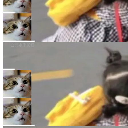
ng Face 是全球最大的开源 AI 平台，上面跑着上百万个模型。谁
DeepSeek Harness 宣布内测邀请，全
制、家庭实验室，都算稀奇事。 Crawshaw 是 Shelley 的作者，一
网最大规模开源 Agent 路演现场诞生
在开源赛道上领先，...
个开源 AI coding agent。他最近在博客上写了一篇文章，核心论
一条内测招募帖，发出去的时候大概没人想到它
点很简单：开发者工具必须开源。 理由不是传统的自由软件情怀，
会变成一场开源 Agent 生态的路演。 8月1日，
局
而是一个跟 AI agent 直接相关的技术判断。 两行 prompt 就能个
DeepSeek Harness 团队负责人崔添翼（tiany
性化任何软件 Crawshaw 给出了两个 prompt。 第一个： "下载某
商汤 SenseNova U1.5-Lite-Preview
i）在 X 上发帖： 「如果你是 Agent Harness 相
开源
个软件的源码，在本地构建。修改 agent ...
关开源项目的开发者，希望参加 DeepSeek Har
商汤科技宣布面向社区开源轻量级统一多模态模
ness 的内测，可以回复或私信联系我。请附上
型的预览版本 SenseNova U1.5-Lite-Preview。
白开水不加糖
GitHub id 以及开源代表作。」 DeepSeek 曾在
公告称，SenseNova U1.5-Lite-Preview并非简
Ubuntu 将核心系统包从 deb 转成了 s
官方招聘信息中写过一条简洁有力的公式：Mod
单的模型规模升级，而是基于 SenseNova U1
nap
el + Harness = Agent。模型负责理解和推理，
的一次系统性迭代，不仅在同一架构中贯通视觉
Ubuntu 正在把又一个核心系统包从 deb 转为 s
Harness 负责把能力落到真实环境中——调用工
理解、推理、生成与编辑，还仅以 8B-MoT 的轻
nap。这次是 hwctl——一个用来检查 Ubuntu
局
具、读写文件、管理上下文、处理错误、完成闭
量大小，将能力推进到4K、更精细的真实质感、
硬件认证状态的命令行工具。 Canonical 工程师
环。崔添翼招人的标...
Dario Amodei 担心新人来 Anthropic
更复杂的视觉控制和可持续迭代编辑。 相比 U
Alan Griffiths 在邮件列表中说得很直白：「hwc
只为金钱，不为使命
1，U1.5-Lite-Preview 在以下方向上带来了显著
tl 是一个 Ubuntu 专有的包，它和它的依赖项都
顶级 AI 研究员在两家公司之间来回跳，中间只
提升： 原生支持4K图像生成； 更精细的局部纹
是 Ubuntu 专有的，不会用在其他发行版上。」
隔了几天。 Lilian Weng 上周刚宣布因健康原因
局
理、细节与真实世界质感； 更准确的中英文文字
所以 deb 版本的受众实际上为零。既然只有 Ub
离开 Thinking Machines Lab，说自己作为联合
生成与复杂版式组织； 更稳定的图...
untu 用户在用，那用 snap 打包就没什么可纠结
FFmpeg 9.0 发布
创始人的角色「太累了」。几天后，The Inform
的。 从 deb 到 snap 的迁移路径 hwctl 是 rust-
ation 就曝出她将重回 OpenAI，负责递归自我
FFmpeg 9.0 现已发布，包含多项改进。官方更
hwlib 硬件 API 库的一部分，命令行工具负责查
改进方向的研究。她是 Thinking Machines 过