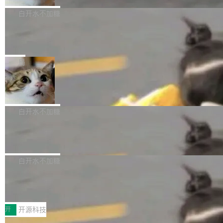
过程——打字、删改、试错、agent 对话——都在 commit 之间的
析）披露的最新分析与第二季度业绩报告，Spac
白开水不加糖
空隙里丢失了。 DeltaDB 要做的就是把这段空隙补上。 回退到任
eXAI在上个季度的总资本支出飙升至183.7亿美
Meta 发布终端编程 Agent“Muse Code” 和 Muse Sp
何一次编辑：DeltaDB 捕获 commit 之间的每一次操作，...
元。其中，绝大部分资金被直接用于 AI 领域，
ark 1.2 模型
金额高达158.3亿美元，这一单项投入已经逼近
Meta 今天发布了两款 AI 产品：Muse Code，一个在终端里运行的
微软同期总资本开支的四成。 与亚马逊、Alpha
编程 agent；Muse Spark 1.2，驱动这个 agent 的新模型。一句
局
bet、微软以及 Meta 等传统科技巨头相比，Spa
话概括：你可以用 curl -fsSL https://dev.meta.ai/install.sh | bash
美团开源 LoHoSearch，用知识图谱校准 AI 能力认知
ceXAI的资金消耗速度尤为引人瞩目。然而，支
安装一个能在大项目里自动规划、写代码、验证结果的 AI 终端工
撑庞大支出的资金来源却呈现出截然不同的面
具。 据介绍，Muse Code 是 Meta 的编程 agent 产品。它和市场
机器出题的前提，是让机器拥有全局视野。整个构建流程可以分为
貌。数据显示，微软和 Meta 主要依托充沛的经
上已有的终端编程 agent 在设计理念上有几个明显的差异点。 异
四个环节：建图 → 控制难度 → 质量把关 → 数据概览。
白开水不加糖
营现金流来覆盖资本开支，其资本支出覆盖率分
步后台 agent：Muse Code 有一个主 agent 循环，外加一组后台
别达到155% 和106%;而SpaceXAI的经营现金
agent。这些后台 agent...
腾讯开源 UCL-MPComm 通信库
流仅能覆盖资本开支的12...
腾讯网平团队宣布开源了 UCL-MPComm 通信库，并将作为trans
port接入Mooncake TENT。该通信库针对AI Memory池化场景的
白开水不加糖
数据传输需求进行了深度优化，能够实现数据中心内大规模计算节
CoStrict入选工信部2025人工智能应用典型案例
点间多种内存类型的高性能通信。 UCL-MPComm将作为一种传输
引擎接入Mooncake TENT，实现零拷贝传输性能提升30%、非零
近日，工信部科技司公示《2025人工智能应用典型案例入选名
拷贝传输性能最高提升5倍。UCL-MPComm底层基于自研UCL-En
单》，深信服“面向企业研发场景的开源 AI 编程平台 CoStrict 应
开
开源科技
gine通信引擎，后续腾讯网平将持续开源更多基于UCL-Engine的
用”凭借卓越的技术创新与落地成效成功入选。 全链路私有化部