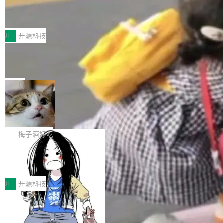
高性能通信组件。 腾讯网平团队在UCL-MPComm中实现了一个独
深信服AI算力网关入选工信部人工智能
署，助力企业AI研发安全落地 当前，越来越多企业已经开始引入 AI
应用典型案例！
立于业务线程的全局通信引擎（Engine），并实...
Coding 工具，通过调用公有云模型或企业内部部署模型提升研发
前不久，工业和信息化部正式发布《2025年人工
效率。但随着 AI Coding 从个人辅助工具逐步走向团队级、组织级
智能应用典型案例名单》，集中展示人工智能在
开
开源科技
应用，企业在规模化落地过程中，对安全性、可控性和代码质量提
各领域的应用成果，覆盖技术底座、行业赋能、
出了更高要求。 首先是数据安全与合规要求。对于大多数普通研发
Jeff Dean 离开 Google：一个时代的结
产品应用、支撑保障、专题等五大方向。深信服
束，一个实验室的开始
场景，公有云模型能够满足快速试用和效率提升的需求。但对于金
AI算力网关（AI创新平台）成功入选！ 随着各行
Google 员工编号 20。MapReduce 作者之一。
融、能源、医疗等对数据安全要求较...
各业的Agent走向规模化建设，算力构成形态逐
Bigtable 作者之一。TensorFlow 的作者之一。
局
渐丰富，用户关注的重点也在发生变化：不只是
Gemini 的架构师。Google 首席科学家。 Jeff D
让AI用起来，还要进一步看清混合算力时代下，
🔥 SolonCode v2026.8.4 发布：界面
ean 在 Google 工作了 27 年后，宣布离职。 他
字体可调、22 种语言、记忆搜索增强
Token花在哪里、算力是否被充分利用，以及持
不是一个人走。一同离开的还有 Sanjay Ghema
打开终端就能上岗的全中文编码智能体，这一轮
续增长的AI成本该如何优化。 深信服AI算力网关
wat（Google 员工编号 23，Jeff Dean 二十多
把「看得清、用母语、记得住」三件事一次补
梅子酒好吃
正是围绕这些实际问题，从Token治理和成本治
年的编程搭档，MapReduce 和 Bigtable 的共同
齐。 SolonCode 是什么 SolonCode 是杭州无
理两个方面，让用户的每一份算力都看得清、管
作者）、Quoc Le（Google 大脑核心成员，Se
让“代码语义理解”深度释放AI Coding价值潜能：华为
耳科技研发的企业级终端编码智能体——一位全
得住、用得稳、省得下、更安全！ 一、从现在开
云码道（CodeArts）代码仓技术解析
q2Seq 和 DocAI 的共同发明人）以及 Oriol Vin
中文驱动的数字员工，自主理解需求、规划步
一、代码仓深度理解技术的作用与价值 在软件工程实践中，代码仓
始，Token使用一目...
yals（Gemini 联合负责人，AlphaSta...
骤、编写代码。不挑模型、不挑平台，curl 一行
是企业核心知识资产的主要载体。企业级代码仓库通常包含数十万
开
开源科技
装完即用。 开源地址：Gitee · GitCode · GitHu
乃至数百万个文件，其规模远超单次模型调用可承载的上下文窗
一条“删库”命令跑 17 小时，算法工程
b 安装 支持 Java 8+（8~26）、macOS / Linu
口。随着项目规模的持续扩张与代码历史的不断累积，代码仓中的
师删光 89TB 数据只为干私活
x / Windows / Harmony PC。 # macOS / Linu
模块关系、接口契约、业务逻辑等关键信息往往分散于数十乃至数
最高人民检察院8月4日公布了一起案件：北京一