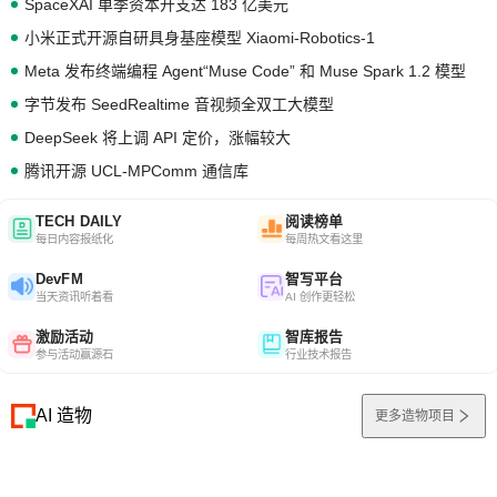
SpaceXAI 单季资本开支达 183 亿美元
小米正式开源自研具身基座模型 Xiaomi-Robotics-1
Meta 发布终端编程 Agent“Muse Code” 和 Muse Spark 1.2 模型
字节发布 SeedRealtime 音视频全双工大模型
DeepSeek 将上调 API 定价，涨幅较大
腾讯开源 UCL-MPComm 通信库
TECH DAILY
阅读榜单
每日内容报纸化
每周热文看这里
DevFM
智写平台
当天资讯听着看
AI 创作更轻松
激励活动
智库报告
参与活动赢源石
行业技术报告
AI 造物
更多造物项目