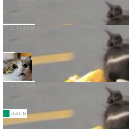
振峰模拟竹膜和筒腔共鸣。 技术细节上，物理引
路径真正打通了。 大型医院积累的影像数据规模
泛化调用能力，加强了应用级元数据和服务治
擎是绳系质点模型：重力、弹性绳（只拉不
庞大，但不能直接用于训练模型。器官、病灶和
Calibre 9.12 发布，功能强大的开源电
理，同时集中修了并发安全、资源泄漏和热路径
推）、空气阻力，1/240 秒定步长积...
子书工具
组织边界，必须由专业医生逐层识别、标记和校
性能问题。
Calibre 开源项目是 Calibre 官方出的电子书管
正，才能成为机器能理解的高质量数据。医学影
理工具。它可以查看，转换，编辑和分类所有主
白开水不加糖
像AI落地最昂贵的环节，不是算法，是专业医生
流格式的电子书。Calibre 是个跨平台软件，可
的时间。 张医生是某三甲医院放射科副主任医
SwiftUI 问世七年了，为什么开发者还
以在 Linux、Windows 和 macOS 上运行。 Cal
师，牵头一项腹部肌肉影像课题。他需要在数百
在骂它？
ibre 9.12 现已正式发布，此次更新内容如下：
Yakov Manshin 发了一期长达 40 分钟的 YouT
张CT影像上完成像素级精细分割，让系统"...
新功能 macOS：在 Connect/Share 按钮中添加
ube 视频，标题是"SwiftUI 七年后：一个平庸的
局
通过 AirDop 共享书籍的功能 Content server：
故事"。视频核心观点很简单：SwiftUI 发布七年
支持可向服务器后端添加新端点的插件 Edit boo
DBeaver 26.1.4 发布
了，仍然像一个永久公测版。 Manshin 从数据
k：Compress images：添加将 GIF 图像转换为
流、布局系统、API 稳定性、性能、跨平台五个
DBeaver 是一个免费开源的通用数据库工具，适
JPEG/WebP 的选项 ToC Editor：添加一个按
维度逐一批判了 SwiftUI。最让人印象深刻的一
用于开发人员和数据库管理员。DBeaver 26.1.4
白开水不加糖
钮，用于对目录中的条目进...
个论据是：苹果官方的 SwiftUI 教程项目 Land
现已发布，具体更新内容包括： AI 助手： <ul st
marks，用最新 Xcode 在最新 macOS 上构建
传音TEX AI语音算法团队斩获MLC-SL
yle="margin-left:0; margin-right:0"> <li><span
M 2026国际挑战赛Task 1亚军
运行，出来的效果是坏的——侧边栏按钮大小不
style="color:#000000">现在可以通过键盘访问
近日，在国际语音领域顶级会议INTERSPEECH
一，界面错位。他说这个问题"两年前就发现了，
AI 聊天功能（添加了一些快捷键）</span></li>
2026卫星活动——第二届多语种对话语音语言模
开
开源科技
至今没变"。 数据流方面，Manshin 指出 SwiftU
<li><span style="color:#000000">新增了始终
型挑战赛 （Multilingual Conversational Speec
I 的属性包装器演进史...
在新 SQL 控制台中打开 AI 生成的脚本的功能</
Qwen3.8-Max 发布，下周开源 Qwen3.
h Language Model Challenge，MLC-SLM）T