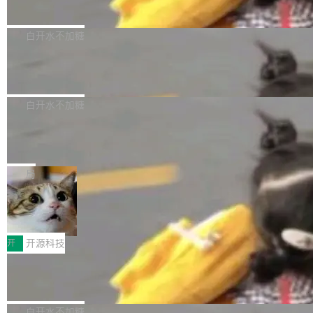
查专员上线
责人在开场致辞中表示，游戏开发者的核心诉求
D平台优化上的技术积累，旨在为游戏玩家带来
我们团队这几天最大的卡点不是 AI 写得不够
已不再是“多一个投放渠道”，而是一套能够持续
更稳定、更高效的装机选择。 B850 AORUS ELI
好，是 AI 写得太好了。 好到审查排期从两天的
白开水不加糖
驱动增长的体系。截至目前，搭载HarmonyOS
TE X3D基于AMD AM5平台打造，支持AMD Ry
活儿拖成了五天。PR 一堆起来没人敢合，发布
6的终端设备已突破7000万台，注册开发者数量
zen 9000/8000/7000系列处理器，并针对X3D
Dgraph v25.4.0 发布，具有图形后端的原生 GraphQL
窗口推了又推。好到合进 main 分支的代码，我
已突破 1100 万。随着鸿蒙生态汇聚越来越多的
数据库
处理器特性进行平台级优化。其搭载X3D鸡血模
们自己都没看完。 这事不是个例。GitLab 调研
Dgraph 是一个水平可扩展的分布式 GraphQL 数据库，有一个图
高质量游戏...
式2.0，可根据不同使用场景释放处理器潜力，
过 1528 名开发者，85% 说 AI 把瓶颈从写代码
形后端。作为一个原生的 GraphQL 数据库，它严格控制数据在磁
白开水不加糖
帮助玩家在游戏与高负载应用中获得更充分的性
转移到了审代码。 写代码有人替你干了。但审代
盘上的排列方式，以优化查询性能和吞吐量，减少集群中的磁盘寻
能表现。 在核心规格方面，B850 AO...
码、把关发版这两道关，还得靠人肉扛。 V5.0
竹知了：一个零依赖的单文件 HTML，
道和网络调用。 Dgraph v25.4.0 现已发布，具体更新内容包括： f
把儿时竹蝉玩具搬进浏览器
想让 AI 一起盯。
eat(zero)：Zero 现支持 --security superflag（token=...;whitelist
竹知了（zhuzhiliao）是那种小时候路边摊上几
=...），与 Alpha 版本的格式一致，并据此对其管理 HTTP 端点进
块钱的玩意儿——一根小竹签，一个竹筒，一头
局
行授权。 <blockquote> <p><span><strong>警告：</strong>&nb
系着涂了松香的线。甩起来，竹膜震动，发出“哇
sp;Zero 的 admin ...
30倍效率升级：解锁医学影像数据要素
——哇”的蝉鸣声。实物越来越难找了，有开发者
价值化的真实路径
把它做成了 Web 玩具，放在 zhuzhiliao.imsai.c
完成一例腹部CT影像标注，张医生过去需要约1
c 上，并在 GitHub 开源。 玩法很简单：按住屏
20个小时。他必须在数百张连续影像上，一笔一
开
开源科技
幕画圈，或者直接甩手机。页面会实时显示转速
笔勾画边界，一层一层识别肌肉组织。如今，使
（圈/秒），声音来自真实竹知了录音的 1.72 秒
Apache Dubbo-go v3.3.2 正式发布
用东软飞标医学影像标注平台，同样的工作缩短
采样，无缝循环。音频解码失败时，还有一套合
至4小时，效率提升30倍。 这组数字背后，改变
这个版本面向生产环境，重心在内核稳定性。我
成兜底——锯齿波振荡器模拟脉冲，并联带通共
的不只是速度，而是把医学影像转化为AI能力的
们彻底收敛了旧配置体系，扩展了 Triple 协议与
白开水不加糖