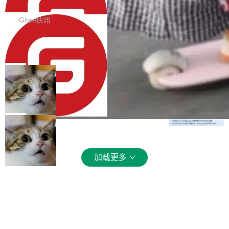
平台，支持一站式安装，提供从代码提交到交付
智能体
ps://github.com/dotnetcore/BootstrapBlazor/p
SolonCode v2026.8.2 已经发布，终端智能体
的...
ull/8239 fix(Camera): 增加 exact 显式设置设备
此版本更新内容包括： 优化 soloncode run 模
Gitee快讯
id by @kkxkx in https://github.com/dotnetcor
式（参考 run-headless-mode.md） 添加 solon
e/BootstrapBlazor/pull/825...
OpenAI 宣布 GPT-5.6 Luna 价格下降
code web 国际化多语言支持 添加 soloncode w
80%
eb 消息列表消息导航支持 修复 soloncode web
OpenAI 宣布 GPT-5.6 Luna 价格下降 80%。输
文件详情初次显示时语法高亮失效的问题 修复 s
入从每百万 token 1 美元砍到 0.2 美元，输出从
局
oloncode web 审查详情文件名中文乱码的问题
6 美元砍到 1.2 美元。GPT-5.6 Terra 降 20%。
细节优化 详情查看：https://gitee.com/opensol
DeepSeek-V4-Flash 官方 API 现已正
旗舰 Sol 没降，但加了一个 Fast 模式——2.5
式上线公测
on/soloncode/releases/v2026.8.2
倍速度，2 倍价格，智商不变。 降价的理由不是
DeepSeek V4 Flash 正式版今天上线了。模型
市场竞争，不是清库存，是 Sol 自己把自己优化
结构和参数规模没变，还是 MoE 284B、激活 1
局
了。 这事分两步。第一步，OpenAI 把 GPT-5.6
3B、100 万 token 上下文——只重新做了后训
Sol 部署上线。第二步，让 Sol 通过 Codex 自
练。但改完之后，Agent 能力直接把自家 4 月发
己去优化自己的推理基础设施。Sol 学了 Triton
的 Pro Preview 给干了。 九项 Agent 基准测试
加载更多
和 Gluon 两种 GPU 编程语言，重写了生产环境
全部反超。Terminal Bench 2.1 从 61.8 涨到 8
的 GPU 内核，找出了哪...
2.7，DeepSWE 从 7.3 涨到 54.4，DSBench-F
ullStack 从 37.0 涨到 68.7。不说别的，一个 Fl
ash 型号干翻了三个月前代表最高水平的 Pro 预
览版，这件事本身就够说明后训练的威力了。 跟