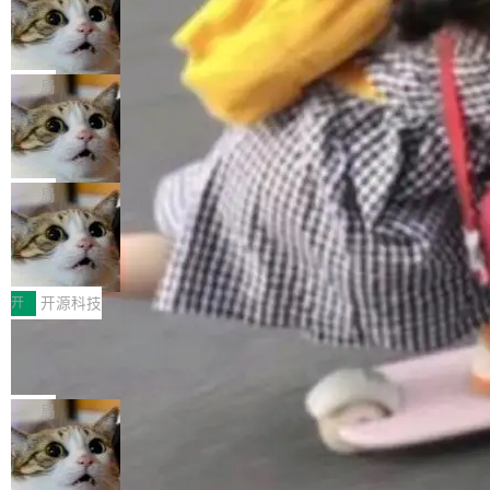
其是和类型（sum type）。但他说清楚了一件事：这不是类型系统
nt智能测试系统入选AI测试领域代表产品。对CI
Cloudflare 开源内部企业 AI 平台 Clou
的学术体操，是日常编码的思维方式。 文章从一个简单的例子切
dflare OS
O而言，这提示了一个转变：AI测试正在从效率
入。一个网站的深色主题设置，如果用布尔值 + 可空字段来表示
Cloudflare 发布了一个开源项目 Cloudflare O
工具升级为企业的质量基础设施。 CIO面对的新
——boolean 表示是否可切换，nullable 的默认模式、浅色方案、
S。如果你只看官方博客，你会觉得这是又一
局
现实 过去两年，CIO们的焦虑清单上多了两项：
深色方案——会产生大量无意义的组合。方案缺了、配置冲突了、
个"AI 知识库 + 聊天机器人"——每个大厂都在
一是如何让大模型和智能体应用安全地从PoC走
全 null 了。要知道哪些组合有效，作者说，你得靠"文档、校验、
Deno 团队开源 Celld，可自托管的分
做，没什么新鲜的。 但 Kenton Varda 在 Twitte
向生产，二是如何让测试团队跟得上AI应用...
布式 Durable Objects
或者部落知识"。 换个写法。Rust 的 enum，两个变体：Switchabl
r 上把事情说清楚了： 今天我们发布了 Cloudfla
Ryan Dahl 领导的 Deno 团队推出了最新开源项
e...
re OS，一个带连接器的聊天机器人，跟其他所
目 Celld，一个能在自己机器上运行 Cloudflare
局
有科技公司做的一样。只不过，实际上它不一
Workers 和 Durable Objects 的守护进程。 设
样。这是 Sandstorm.io 的重制版，我十年前的
鲁大师7月新机性能/流畅/AI榜：vivo夺性能、流畅双第
计思路很直接：每个对象是一个独立的 SQLite
一，三星Galaxy Z系列新折叠缺席
那个创业公司。不同的是，这次它构建在 Cloudf
数据库，按名称寻址，复制到你自己的 S3 兼容
2026年7月的手机市场，由于存储等硬件成本暴增，手机厂商的日
lare Workers 上——我花了九年时间搭建的平台
存储库里。节点之间只通过这个存储库协调——
子也不好过啊，新机速度明显放缓，因此硝烟味淡了许多。新机参
开
开源科技
——并且深度集成了 AI。这基本上是我十年秘密
没有控制平面，没有共识协议。每个对象自带一
数规格除开高价的三星折叠（三星Galaxy Z Fold8 Ultra / Z Fold8
计划的顶峰。 十年前，Ken...
个小型数据库，应用天然按分片构建，单个数据
Zed 推出 DeltaDB，一个记录 commit 之间所有操作
/ Z Flip8）外，其余要么是中低端机器，例如iQOO Z11i、REDMI
的版本控制系统
库的竞争和爆炸半径问题在设计层面就被消除
Note 17、REDMI Note 17 Pro、OPPO K15，要么是vivo X300 E
Zed 编辑器团队发布了新项目——DeltaDB，一个在 git commit 之
了。 闲置的 cell 会休眠到几乎不占资源。当 cel
这样的次旗舰。 Galaxy Z Fold8 Ultra / Z Fold8 / Z Flip8三款折
间记录每一次编辑操作的版本控制系统。目前处于 Early Access
局
l 迁移或唤醒时，新宿主从 S3 恢复 SQLite 数据
叠屏新机均在7月22日发布，且全部搭载骁龙8 Elite Gen5 for Gal
阶段。 DeltaDB 的核心思路直接写在 landing page 最显眼的位
库继续执行。存储库是持久化的唯一真相...
axy，它们本该是7月性...
SpaceXAI 单季资本开支达 183 亿美元
置：「Software is made between commits」——软件是在 com
mit 之间写出来的。git 只记录了你提交的最终状态，但真正的工作
根据风险投资人Tomer Tunguz 博客（VC 分