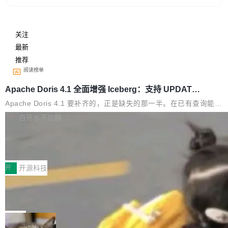
关注
最新
推荐
阅读榜单
Apache Doris 4.1 全面增强 Iceberg：支持 UPDAT
E、MERGE INTO 与 Iceberg V3
Apache Doris 4.1 要补齐的，正是缺失的那一半。在已有查询能力
的基础上，Doris 进一步支持了 UPDATE、DELETE、MERGE IN
白开水不加糖
TO 等数据修改操作、完整的表结构管理与分区演进，以及 rewrite
Testin XAgent：CIO智能测试落地指南
_data_files、expire_snapshots 等日常维护操作，并完整支持 Ice
berg V3 格式。
7月30日，TiD2026质量竞争力大会在北京中关
村国家自主创新示范区会议中心开幕。本届大会
开
开源科技
由中关村智联软件服务业质量创新联盟主办，以
让非法状态不可表示：一篇关于 ADT 的帖子在 Reddit
“智构可信·质创未来——AI原生时代的质量新范
火了
式”为主题，直面AI从实验室走向规模化产业落地
有一种东西，一旦用过就回不去了。Alex Fedoseev 管它叫"软件
的核心质量命题。会上，《2026智能研发生产力
设计的基石"。 他说的东西不新鲜——代数数据类型（ADT），尤
局
工具选型手册》发布，Testin云测的Testin XAge