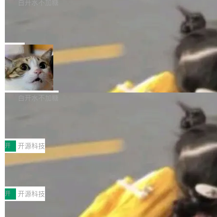
新日志列出的 9.0 版本主要更新内容如下： 扩
白开水不加糖
询 Ubuntu 的硬件认证数据库。...
去一年内第四个离开的联合创始人。 这家由前
展 AMF 色彩转换器 (vf_vpp_amf) 的 HDR 功能
OpenAI CTO Mira Murati 创立的公司，连创始
DeepSeek V4 Flash 单日消耗 8 万亿 t
MP4 muxer 中支持 LCEVC 音轨复用 Playdate
okens 登顶热搜
团队都留不住。 但 Thinking Machines 不是唯
视频编码器和多路复用器 添加 v360_vulkan filt
8 万亿 tokens。一天。一家公司的消耗。 Open
一在人才争夺战中失血的公司。六月，Google
er HE-AAC 960 解码 (DAB+) transpose_cuda
Code 在 X 上发帖：「DeepSeek Flash did 8T
局
连失两员大将：Noam Shazeer 去了 Op...
filter 添加 AMF Frame Rate Converter (vf_frc
tokens on August 1st. 5T of free usage + 3T
_amf) filter SMPTE 2094-50 元数据支持和直
NetBSD 11.0 正式发布
on OpenCode Go.」79.8 万次浏览，连带着 #
通 ProRes RAW VideoToolbox 硬件加速器 AP
DeepSeek一天消耗了8万亿# 上了微博热搜——
NetBSD 11.0 现已正式发布，这是 NetBSD 操
V ...
注意这是 OpenCode 一家的消耗。 OpenCode
作系统的第十八个主要版本。 自 NetBSD 10.1
白开水不加糖
是 Anomaly 出品的 AI 编程工具，套餐 10 美元/
以来的变化 更新亮点： 新增对 RISC-V 处理器
月。用户交了 10 美元，就能用 DeepSeek Flas
2026 ChinaJoy鸿蒙游戏增长臻享会举
架构的支持。NetBSD 11.0 是首个支持 64 位 R
办，鲸鸿动能系统呈现游戏行业解决方
h 随便写代码，按网友说法：「怎么使劲用也用
ISC-V 平台的稳定版本，涵盖一系列基于 StarFi
8月1日，2026 ChinaJoy期间，鸿蒙游戏增长臻
案
不完。」5T 来自免费额度，3T 来自 Go...
ve JH71XX 的设备，例如 VisionFive 2、PINE
享会在上海举办。鸿蒙生态的全场景智慧营销平
开
开源科技
64 STAR64，以及 QEMU。 增强了对 POSIX.1
台鲸鸿动能协同华为游戏中心，面向游戏行业开
-2024 和 C23 编程接口标准的兼容性。 compat
技嘉X3D系列再添新成员 B850 AORU
发者及生态伙伴，系统呈现了平台在游戏领域的
S ELITE X3D主板强化性能体验
_linux(8) 增强了对 Linux 系统调用的支持，包
完整能力版图——从IAP高价值用户的全周期经
面向AMD Ryzen X3D处理器玩家，技嘉X3D系
括 epoll（围绕 kqueue 实现）、POSIX 消息队
营、到IAA游戏的“买变一体”正循环、再到联运与
列主板阵容迎来新成员——B850 AORUS ELITE
开
开源科技
列、...
广告协同的全链路经营闭环，以及面向全球市场
X3D。作为面向主流高性能平台打造的全新主板
的出海增长布局。 华为终端云业务商业化销售负
Zadig v5.0 发布：AI 发布专员与 AI 审
产品，B850 AORUS ELITE X3D延续技嘉在X3