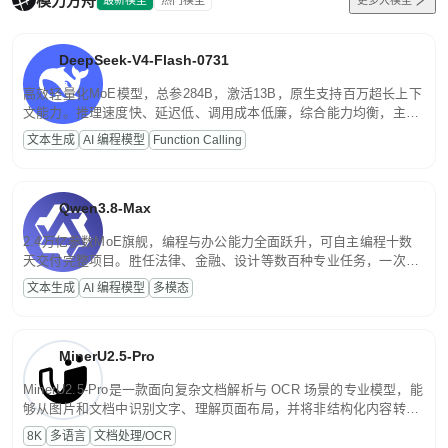
模力方舟
DeepSeek-V4-Flash-0731
高效轻量化MoE模型，总参284B，激活13B，原生支持百万超长上下
文能力。推理速度快、延迟低、调用成本低廉，综合能力均衡，主打
高并发、轻量化任务，适合日常对话、内容创作、基础 RAG、批量
文本生成
AI 编程模型
Function Calling
文案处理等普惠刚需场景。
Qwen3.8-Max
2.4万亿参数MoE旗舰，编程与办公能力全面跃升，可自主编程十数
天交付完整项目。胜任法律、金融、设计等数百种专业任务，一次对
话端到端交付生产级成果。原生视觉理解贯穿规划、执行与验证全流
文本生成
AI 编程模型
多模态
程，支持超长文档与长视频的深度语义解析。长程任务中自主规划与
闭环迭代，持续进化。
MinerU2.5-Pro
MinerU2.5-Pro是一款面向复杂文档解析与 OCR 场景的专业模型，能
够从图片和文档中识别文字、理解页面布局，并将非结构化内容转换
为便于存储、检索和二次处理的结构化结果。
8K
多语言
文档处理/OCR