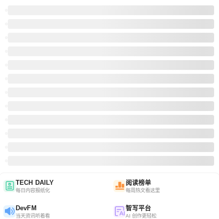
TECH DAILY
阅读榜单
每日内容报纸化
每周热文看这里
DevFM
智写平台
当天资讯听着看
AI 创作更轻松