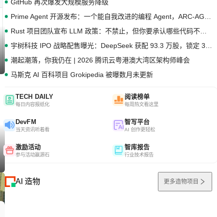
GitHub 再次爆发大规模服务降级
Prime Agent 开源发布：一个能自我改进的编程 Agent，ARC-AGI 3 超越人类专家基线
Rust 项目团队宣布 LLM 政策：不禁止，但你要承认哪些代码不是你写的
宇树科技 IPO 战略配售曝光：DeepSeek 获配 93.3 万股，锁定 36 个月
潮起潮落，你我仍在 | 2026 腾讯云粤港澳大湾区架构师峰会
马斯克 AI 百科项目 Grokipedia 被曝数月未更新
TECH DAILY
阅读榜单
每日内容报纸化
每周热文看这里
DevFM
智写平台
当天资讯听着看
AI 创作更轻松
激励活动
智库报告
参与活动赢源石
行业技术报告
AI 造物
更多造物项目