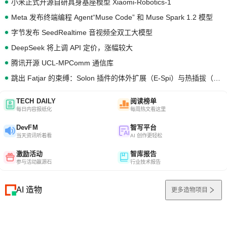
小米正式开源自研具身基座模型 Xiaomi-Robotics-1
Meta 发布终端编程 Agent“Muse Code” 和 Muse Spark 1.2 模型
字节发布 SeedRealtime 音视频全双工大模型
DeepSeek 将上调 API 定价，涨幅较大
腾讯开源 UCL-MPComm 通信库
跳出 Fatjar 的束缚：Solon 插件的体外扩展（E-Spi）与热插拔（H-Spi）
TECH DAILY
阅读榜单
每日内容报纸化
每周热文看这里
DevFM
智写平台
当天资讯听着看
AI 创作更轻松
激励活动
智库报告
参与活动赢源石
行业技术报告
AI 造物
更多造物项目