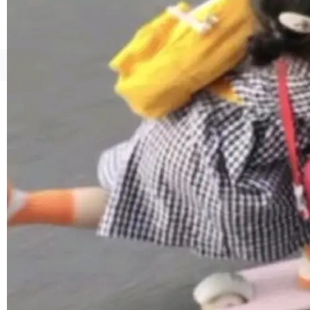
1，U1.5-Lite-Preview 在以下方向上带来了显著
提升： 原生支持4K图像生成； 更精细的局部纹
理、细节与真实世界质感； 更准确的中英文文字
生成与复杂版式组织； 更稳定的图...
©OSCHINA(OSChina.NET)
京ICP备2025119063号