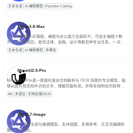
高并发、轻量化任务，适合日常对话、内容创作、基础 RAG、批量
文本生成
AI 编程模型
Function Calling
文案处理等普惠刚需场景。
Qwen3.8-Max
2.4万亿参数MoE旗舰，编程与办公能力全面跃升，可自主编程十数
天交付完整项目。胜任法律、金融、设计等数百种专业任务，一次对
话端到端交付生产级成果。原生视觉理解贯穿规划、执行与验证全流
文本生成
AI 编程模型
多模态
程，支持超长文档与长视频的深度语义解析。长程任务中自主规划与
闭环迭代，持续进化。
MinerU2.5-Pro
MinerU2.5-Pro是一款面向复杂文档解析与 OCR 场景的专业模型，能
够从图片和文档中识别文字、理解页面布局，并将非结构化内容转换
为便于存储、检索和二次处理的结构化结果。
8K
多语言
文档处理/OCR
Wan2.7-Image
万相 2.7 图像生成与编辑模型，支持组图、多图参考、交互式编辑和
最高 2K 输出。