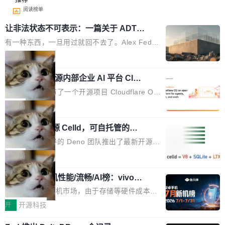
阅读榜单
让非法状态不可表示：一篇关于 ADT
的帖子在 Reddit 火了
有一种东西，一旦用过就回不去了。Alex Fedos
eev 管它叫"软件设计的基石"。 他说的东西不新
局
鲜——代数数据类型（ADT），尤其是和类型
Cloudflare 开源内部企业 AI 平台 Clou
（sum type）。但他说清楚了一件事：这不是类
dflare OS
型系统的学术体操，是日常编码的思维方式。 文
Cloudflare 发布了一个开源项目 Cloudflare O
章从一个简单的例子切入。一个网站的深色主题
S。如果你只看官方博客，你会觉得这是又一
局
设置，如果用布尔值 + 可空字段来表示——bool
个"AI 知识库 + 聊天机器人"——每个大厂都在
ean 表示是否可切换，nullable 的默认模式、浅
Deno 团队开源 Celld，可自托管的分
做，没什么新鲜的。 但 Kenton Varda 在 Twitte
布式 Durable Objects
色方案、深色方案——会产生大量无意义的组
r 上把事情说清楚了： 今天我们发布了 Cloudfla
Ryan Dahl 领导的 Deno 团队推出了最新开源项
合。方案缺了、配置冲突了、全 null 了。要知道
re OS，一个带连接器的聊天机器人，跟其他所
目 Celld，一个能在自己机器上运行 Cloudflare
局
哪些组合有效，作者说，你得靠"文档、校验、或
有科技公司做的一样。只不过，实际上它不一
Workers 和 Durable Objects 的守护进程。 设
者部落知识"。 换个写法。Rust 的 enum，两个
样。这是 Sandstorm.io 的重制版，我十年前的
鲁大师7月新机性能/流畅/AI榜：vivo夺
计思路很直接：每个对象是一个独立的 SQLite
变体：Switchable...
性能、流畅双第一，三星Galaxy Z系列
那个创业公司。不同的是，这次它构建在 Cloudf
数据库，按名称寻址，复制到你自己的 S3 兼容
2026年7月的手机市场，由于存储等硬件成本暴
新折叠缺席
lare Workers 上——我花了九年时间搭建的平台
存储库里。节点之间只通过这个存储库协调——
增，手机厂商的日子也不好过啊，新机速度明显
开
开源科技
——并且深度集成了 AI。这基本上是我十年秘密
没有控制平面，没有共识协议。每个对象自带一
放缓，因此硝烟味淡了许多。新机参数规格除开
计划的顶峰。 十年前，Ken...