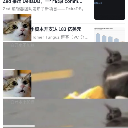
个小型数据库，应用天然按分片构建，单个数据
Zed 推出 DeltaDB，一个记录 commit
高价的三星折叠（三星Galaxy Z Fold8 Ultra / Z
之间所有操作的版本控制系统
库的竞争和爆炸半径问题在设计层面就被消除
Fold8 / Z Flip8）外，其余要么是中低端机器，
Zed 编辑器团队发布了新项目——DeltaDB，一
了。 闲置的 cell 会休眠到几乎不占资源。当 cel
例如iQOO Z11i、REDMI Note 17、REDMI No
个在 git commit 之间记录每一次编辑操作的版
局
l 迁移或唤醒时，新宿主从 S3 恢复 SQLite 数据
te 17 Pro、OPPO K15，要么是vivo X300 E这
本控制系统。目前处于 Early Access 阶段。 De
库继续执行。存储库是持久化的唯一真相...
样的次旗舰。 Galaxy Z Fold8 Ultra / Z Fold8 /
SpaceXAI 单季资本开支达 183 亿美元
ltaDB 的核心思路直接写在 landing page 最显
Z Flip8三款折叠屏新机均在7月22日发布，且全
眼的位置：「Software is made between com
根据风险投资人Tomer Tunguz 博客（VC 分
部搭载骁龙8 Elite Gen5 for Galaxy，它们本该
mits」——软件是在 commit 之间写出来的。git
析）披露的最新分析与第二季度业绩报告，Spac
白开水不加糖
是7月性...
只记录了你提交的最终状态，但真正的工作过程
eXAI在上个季度的总资本支出飙升至183.7亿美
——打字、删改、试错、agent 对话——都在 co
Meta 发布终端编程 Agent“Muse Cod
元。其中，绝大部分资金被直接用于 AI 领域，
e” 和 Muse Spark 1.2 模型
mmit 之间的空隙里丢失了。 DeltaDB 要做的就
金额高达158.3亿美元，这一单项投入已经逼近
Meta 今天发布了两款 AI 产品：Muse Code，
是把这段空隙补上。 回退到任何一次编辑：Delt
微软同期总资本开支的四成。 与亚马逊、Alpha
一个在终端里运行的编程 agent；Muse Spark
局
aDB 捕获 commit 之间的每一次操作，...
bet、微软以及 Meta 等传统科技巨头相比，Spa
1.2，驱动这个 agent 的新模型。一句话概括：
ceXAI的资金消耗速度尤为引人瞩目。然而，支
美团开源 LoHoSearch，用知识图谱校
你可以用 curl -fsSL https://dev.meta.ai/install.
准 AI 能力认知
撑庞大支出的资金来源却呈现出截然不同的面
sh | bash 安装一个能在大项目里自动规划、写
机器出题的前提，是让机器拥有全局视野。整个
貌。数据显示，微软和 Meta 主要依托充沛的经
代码、验证结果的 AI 终端工具。 据介绍，Muse
构建流程可以分为四个环节：建图 → 控制难度
白开水不加糖
营现金流来覆盖资本开支，其资本支出覆盖率分
Code 是 Meta 的编程 agent 产品。它和市场上
→ 质量把关 → 数据概览。
别达到155% 和106%;而SpaceXAI的经营现金
腾讯开源 UCL-MPComm 通信库
已有的终端编程 agent 在设计理念上有几个明显
流仅能覆盖资本开支的12...
的差异点。 异步后台 agent：Muse Code 有一
腾讯网平团队宣布开源了 UCL-MPComm 通信
个主 agent 循环，外加一组后台 agent。这些后