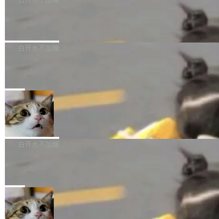
成本降低 30%，精度不变。 FP8 省的不仅是显
先理解你的语境和意图，再把准确的文字直接给
s： 实现了URL.Parse()便捷功能 对浏览器内部
存 KV cache 是推理时最吃显...
到你。从“逐字转写、单点优化”演进为“理解语
PostgreSQL 18/19 新特性深度解读
函数添加了多项边界检查，以避免潜在的越界访
境、兼容场景、一键直出”。 Hy ASR 3.0 previe
问、下溢和溢出。（DiD） 修复了加载和解析内
演讲者分享了一个有趣的实践：面对 PG 18 已
w 不要求标准普通话，方言识别覆盖粤语、吴语
容提供的字体时出现的几个问题 为避免音频加
发布的 Release Notes，他利用 AI 工具（如 Co
白开水不加糖
等 10 大方言片区和 20 余个二级小片区。在开
载、处理和播放过程中可能出现的一系列错误，
pilot）对数千条 commit 日志进行自动分析，先
源评测集中，Hy ASR 3.0 preview 在多语种的
对音频采样频率设定了下限 采样率低于 8kHz
慕尼黑市政府为全职开源项目维护者提
让模型总结出三十余条潜在特性，再逐条要求生
WER（...
供资助
（通常被认为是 "telephone"/"walkie-talkie" 音
成详细解释和代码校验，最终筛选出对用户体感
"在过去大约 10 年的大部分时间里，libexpat 的
质的最低采样率）的音频格式将被拒绝 修复了 C
最强的若干项。对于尚未正式发版的 PG 19，则
维护工作一直与我的日常工作、家务、社交生活
局
SS 圆角虚线样式中可能存在的问题 如果表单中
通过拉取过去一年内（从 PG 18 Beta1 时间点
和休闲娱乐竞争时间。" 这是 libexpat 维护者 S
的图像元素不在同一个子树中，则它们将不再关
至今）的所有 commit，同样交由 AI 分析提炼。
Firefox 153.0.3 发布
ebastian Pipping 写在博客里的话。8 月 4 日，
联 加...
经过人工复核，准确度令人满意。这一方法也为
他宣布了一个新消息：从 2026 年 8 月 1 日起，
Firefox 153.0.3 现已发布，具体更新内容如
社区爱好者提供了高效跟踪新版本的思路。
他可以全职维护 libexpat 了，最长 6 个月。发
下： New Smart Window 包含多项增强功能：
白开水不加糖
工资的是慕尼黑市政府。 libexpat 是一个 C99
<ul> <li>现在建议列表会显示更多结果，方便用
编写的流式 XML 解析器，MIT 许可证。和 libx
Cloudflare Computer 开源：你的 Age
户查找历史记录和切换到已打开的标签页。（<a
nt 需要一台电脑，而不是一个容器
ml2 一样，它是世界上使用最广泛的 XML 解析
href="https://bugzilla.mozilla.org/show_bug.c
Cloudflare 开源了名为 @cloudflare/computer
库之一。你的操作系统、浏览器、无数的基础设
gi?id=2019042">Bug&nbsp;2019042</a>）</l
的 npm 包。项目的核心论点是：容器不适合 Ag
局
施软件，很可能都在用它。而过去十年，维护它
i> <li>现在，助手可以直接使用 Exa 的网络搜索
ent 计算。真正适合的，是 Isolate。 Cloudflare
的人一直在用业余...
结果回答问题，而无需将问题转交给搜索引擎。
OpenAI 公开邮件和聊天记录回应苹果
工程师在这件事上没什么可谦虚的——他们用 W