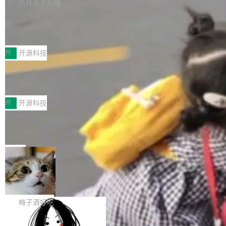
库，并将作为transport接入Mooncake TENT。
白开水不加糖
台 agent...
该通信库针对AI Memory池化场景的数据传输需
CoStrict入选工信部2025人工智能应用
求进行了深度优化，能够实现数据中心内大规模
典型案例
计算节点间多种内存类型的高性能通信。 UCL-
近日，工信部科技司公示《2025人工智能应用典
MPComm将作为一种传输引擎接入Mooncake T
型案例入选名单》，深信服“面向企业研发场景的
开
开源科技
ENT，实现零拷贝传输性能提升30%、非零拷贝
开源 AI 编程平台 CoStrict 应用”凭借卓越的技术
传输性能最高提升5倍。UCL-MPComm底层基
深信服AI算力网关入选工信部人工智能
创新与落地成效成功入选。 全链路私有化部署，
应用典型案例！
于自研UCL-Engine通信引擎，后续腾讯网平将
助力企业AI研发安全落地 当前，越来越多企业已
前不久，工业和信息化部正式发布《2025年人工
持续开源更多基于UCL-Engine的高性能通信组
经开始引入 AI Coding 工具，通过调用公有云模
智能应用典型案例名单》，集中展示人工智能在
开
开源科技
件。 腾讯网平团队在UCL-MPComm中实现了一
型或企业内部部署模型提升研发效率。但随着 AI
各领域的应用成果，覆盖技术底座、行业赋能、
个独立于业务线程的全局通信引擎（Engine），
Coding 从个人辅助工具逐步走向团队级、组织
Jeff Dean 离开 Google：一个时代的结
产品应用、支撑保障、专题等五大方向。深信服
并实...
束，一个实验室的开始
级应用，企业在规模化落地过程中，对安全性、
AI算力网关（AI创新平台）成功入选！ 随着各行
Google 员工编号 20。MapReduce 作者之一。
可控性和代码质量提出了更高要求。 首先是数据
各业的Agent走向规模化建设，算力构成形态逐
Bigtable 作者之一。TensorFlow 的作者之一。
局
安全与合规要求。对于大多数普通研发场景，公
渐丰富，用户关注的重点也在发生变化：不只是
Gemini 的架构师。Google 首席科学家。 Jeff D
有云模型能够满足快速试用和效率提升的需求。
让AI用起来，还要进一步看清混合算力时代下，
🔥 SolonCode v2026.8.4 发布：界面
ean 在 Google 工作了 27 年后，宣布离职。 他
但对于金融、能源、医疗等对数据安全要求较...
字体可调、22 种语言、记忆搜索增强
Token花在哪里、算力是否被充分利用，以及持
不是一个人走。一同离开的还有 Sanjay Ghema
打开终端就能上岗的全中文编码智能体，这一轮
续增长的AI成本该如何优化。 深信服AI算力网关
wat（Google 员工编号 23，Jeff Dean 二十多
把「看得清、用母语、记得住」三件事一次补
梅子酒好吃
正是围绕这些实际问题，从Token治理和成本治
年的编程搭档，MapReduce 和 Bigtable 的共同
齐。 SolonCode 是什么 SolonCode 是杭州无
理两个方面，让用户的每一份算力都看得清、管
作者）、Quoc Le（Google 大脑核心成员，Se
让“代码语义理解”深度释放AI Coding
耳科技研发的企业级终端编码智能体——一位全