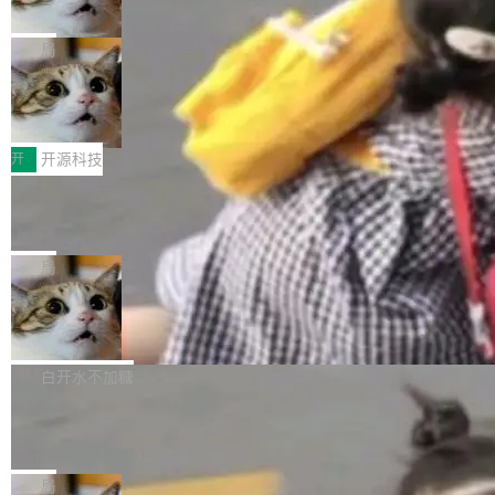
诉讼，称“Apple is getting this wron
（<a href="https://bugzilla.mozilla.org/show_
orkers 跑了十年 Isolate。用 CEO Matthew Pri
上个月，苹果一纸诉状把 OpenAI 告上法庭，指
g”
bug.cgi?id=204...
nce 的话说：「我们一生都在用 Isolate 运行代
控其挖角苹果前员工并窃取商业秘密。苹果的诉
局
码，而 AI Agent 不需要容器，它们需要的是 Iso
状把 OpenAI 描述成一个系统性地从前东家挖
late。」 容器为什么不合适 容器的问题在于启动
HUAWEI MatePad Edge上架WorkBu
人、套取机密信息的对手。 OpenAI 没发律师
ddy鸿蒙PC版，说话就能干活的AI办公
和销毁都太重了。一个 Agent 要执行的任务可能
函，也没选择庭外沉默。它在官网贴了一篇博
全能AI工作台WorkBuddy鸿蒙PC版上架HUAWE
搭子
只需要几毫秒的 CPU 时间，但容器从冷启动到
文，标题只有六个字：Apple is getting this wro
I MatePad Edge应用市场，直接下载即可使
开
开源科技
就绪要花数秒。如果未来有十...
ng。 然后，它把邮件往来和 iMessage 聊天记
用，与鸿蒙电脑上的体验一致。值得一提的是，
FFmpeg 9.0 发布：代号“Lei”，以此纪
录全贴了出来。 他发错人了 苹果外部律师 Gabr
这是目前市面上唯一支持平板接入WorkBuddy P
念中国开发者雷霄骅
iel Gross 来自 Weil 律所，2 月 23 日下午 5:53
C版的产品，搭载“人机双写”重磅功能——你写
全球知名开源多媒体框架 FFmpeg 今天正式发
给 OpenAI 总法律顾问 Che Chang 发了封邮
你的，AI写AI的，同屏协作互不干扰。一句话让
布了 9.0 版本。这个版本除了带来新一代音视频
局
件，附了一封长信，要求 OpenAI 配合调查前苹
AI帮你干活，现在开启全新体验！ 温馨提示：
处理能力和硬件加速支持之外，还有一个特殊之
果员工带走机密信...
亚马逊成本失控：AI 写代码烧掉 1215
体验WorkBuddy鸿蒙PC版前，请将 HUAWEI M
处：FFmpeg 9.0 的代号是“Lei”。 这个名字，
万元，超预算 860%
atePad Edge 升级至 HarmonyOS 6.1.0.135S
来自中国开发者雷霄骅（Lei Xiaohua）。 对于
外媒近日曝光了亚马逊的多份内部报告显示，AI
P9 patch03及以上版本。 *升级路径：设置 > 搜
很多中国音视频开发者而言，这个名字并不陌
导致公司在多个项目上超支。《金融时报》报道
白开水不加糖
索“软件更新” > 检查更新，即可搜索新版本，下
生。十年前，他通过大量中文技术文章、源码分
称，仅一个项目的成本超支就高达 180 万美元
载安装完成升级即可。 没有...
析和开源示例，让一代开发者第一次真正理解 F
Hugging Face CEO 发声：中国正在开
（约合人民币 1215 万元）。 具体来说，一名工
源模型上碾压我们
Fmpeg，也成为很多人进入音视频开发领域的
程师借助 Anthropic 旗下 Claude Sonnet 模型
"他们正在开源模型上碾压我们。" Hugging Fac
“启蒙老师”。 而今年，恰好是雷霄骅离世十周
编写程序，目标是完成电商平台作者信息与商品
e CEO Clément Delangue 在 CNBC 的采访里
局