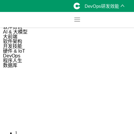
DevOps研发效能
综合
开源资讯
软件资讯
AI & 大模型
大前端
软件架构
开发技能
硬件 & IoT
DevOps
程序人生
数据库
1