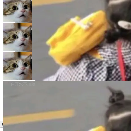
年。FFmpeg 社区最终选择用一个大版本的名
列表的数据匹配 —— 一项常规的数据处理任
没有拐弯抹角。他说中国正在赢得 AI 竞赛，而
字，留下了这份纪念。 雷霄骅曾是中国传媒大学
务，最终却产生了 180 万美元的账单，实际支出
当 AI agent 把源码变成了最好的扩展系
且按目前的速度，中国 AI 工具预计在今年底或
数字电视技术方向的博士生，长期从事视频、音
统，开发者工具必须开源
超出原定预算 860%。 更令人意外的是，该项目
2027 年就能追上美国前沿实验室的水平。 Dela
五年前，David Crawshaw 问过很多软件工程师
频技...
最终并未成功落地，而高额算力消耗持续运行长
ngue 把原因归结为一件事：开放协作。中国的
一个问题：你写过什么给自己用的程序？答案几
局
达 5 个月，公司直到财务对账时才察觉异常。这
AI 开发者在一个共享和协作的生态里加速迭代，
乎都是没有。工程师们整天用别人写的程序写程
意味着一个无人看管的 AI 程序，在近半年时间
而美国模型厂商在"闭门造车"。他的原话是 "buil
DeepSeek Harness 宣布内测邀请，全
序给别人用。偶尔有人自己写个博客系统、智能
里日夜不停地"烧钱"。 复盘显示，...
网最大规模开源 Agent 路演现场诞生
ding in silos"——各自为战，互不通气。 这个判
家居控制、家庭实验室，都算稀奇事。 Crawsh
一条内测招募帖，发出去的时候大概没人想到它
断从他嘴里说出来分量不同。Hugging Face 是
aw 是 Shelley 的作者，一个开源 AI coding age
会变成一场开源 Agent 生态的路演。 8月1日，
局
全球最大的开源 AI 平台，上面跑着上百万个模
nt。他最近在博客上写了一篇文章，核心论点很
DeepSeek Harness 团队负责人崔添翼（tiany
型。谁在开源赛道上领先，...
简单：开发者工具必须开源。 理由不是传统的自
商汤 SenseNova U1.5-Lite-Preview
i）在 X 上发帖： 「如果你是 Agent Harness 相
开源
由软件情怀，而是一个跟 AI agent 直接相关的
关开源项目的开发者，希望参加 DeepSeek Har
商汤科技宣布面向社区开源轻量级统一多模态模
技术判断。 两行 prompt 就能个性化任何软件 C
ness 的内测，可以回复或私信联系我。请附上
型的预览版本 SenseNova U1.5-Lite-Preview。
白开水不加糖
rawshaw 给出了两个 prompt。 第一个： "下载
GitHub id 以及开源代表作。」 DeepSeek 曾在
公告称，SenseNova U1.5-Lite-Preview并非简
某个软件的源码，在本地构建。修改 agent ...
官方招聘信息中写过一条简洁有力的公式：Mod
单的模型规模升级，而是基于 SenseNova U1
el + Harness = Agent。模型负责理解和推理，
的一次系统性迭代，不仅在同一架构中贯通视觉
Harness 负责把能力落到真实环境中——调用工
理解、推理、生成与编辑，还仅以 8B-MoT 的轻
具、读写文件、管理上下文、处理错误、完成闭
量大小，将能力推进到4K、更精细的真实质感、
环。崔添翼招人的标...
更复杂的视觉控制和可持续迭代编辑。 相比 U