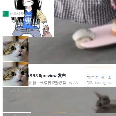
得住、用得稳、省得下、更安全！ 一、从现在开
价值潜能：华为云码道（CodeArts）
q2Seq 和 DocAI 的共同发明人）以及 Oriol Vin
中文驱动的数字员工，自主理解需求、规划步
一、代码仓深度理解技术的作用与价值 在软件工
始，Token使用一目...
代码仓技术解析
yals（Gemini 联合负责人，AlphaSta...
骤、编写代码。不挑模型、不挑平台，curl 一行
程实践中，代码仓是企业核心知识资产的主要载
开
开源科技
装完即用。 开源地址：Gitee · GitCode · GitHu
体。企业级代码仓库通常包含数十万乃至数百万
b 安装 支持 Java 8+（8~26）、macOS / Linu
一条“删库”命令跑 17 小时，算法工程
个文件，其规模远超单次模型调用可承载的上下
师删光 89TB 数据只为干私活
x / Windows / Harmony PC。 # macOS / Linu
文窗口。随着项目规模的持续扩张与代码历史的
最高人民检察院8月4日公布了一起案件：北京一
x / Harmony PC curl -fsSL https://solon.noea
不断累积，代码仓中的模块关系、接口契约、业
名90后算法工程师王某，为了给自己接的私活腾
局
r.org/solon...
务逻辑等关键信息往往分散于数十乃至数百个文
服务器空间，删光了公司AI游戏部门的全部核心
件之中，形成高度复杂的知识关联网络。传统的
Cloudflare 分享推理优化实践：KV ca
数据。 王某2024年1月入职东城区某科技公司AI
che 量化 + 权重压缩，吞吐量提升 4
代码检索手段（如关键词匹配、目录遍历）仅能
短剧部门，有互联网大厂背景。在公司内部架构
Kimi 和 GLM 是当前最强的大模型系列之一，但
1%，成本降 30%
在语法层面完成文本定位，难以触及代码的语义
调整期间，部门三次通知全员将数据从A集群迁
它们有一个共同的问题：太吃显存了。月之暗面
局
内涵与结构关联，导致开发者使用代码智能体在
移到B集群，王某都回复了"收到"。 他没有迁移
的 Kimi K 系列和智谱的 GLM 都是长上下文、M
理解大规模代码仓时面临显著"代码仓理解"瓶
腾讯混元 Hy ASR3.0preview 发布
数据。2024年9月3日下午4点，他使用此前登录
oE 架构的大模型，好用到让人上瘾，但 GPU 显
颈。 代码仓深度理解服务（以下简称" CodeBas
的账号密码进入A集群，输入了一条被程序员圈
存永远不够用。 Cloudflare 的 Workers AI 团队
腾讯混元正式推出新一代语音识别模型 Hy ASR
e深度理解服务"）是华为云码道（CodeA...
称为"删库跑路"的命令——最高管理员权限、无
一直在跑这些模型的推理。他们在官方博客上发
3.0preview。基于最新一代大语言模型 Hy3 的
白开水不加糖
需确认、强制递归删除。17个小时后，运维人员
了一篇技术文章，详细拆解了三种让大模型在 G
语言理解能力，以及融合了高精度语音识别与深
发现异常并中止进程时，89TB数据已经没了。
Pale Moon 34.3.2 发布，苍月浏览器
PU 上跑得更省、更快的技术手段——KV cache
度语义理解能力，实现了语音识别能力的全面升
删掉的是AI游戏部门的全部开发文件，包括公司
量化、模型权重压缩、以及共享 KV cache 的完
级。 根据介绍，Hy ASR3.0preview 目标在于：
Pale Moon 34.3.2 现已发布，这是一个安全更
自研的多个文生3D和...
整性保护。效果是：吞吐量提升 41%，每 token
让语音识别不再只是听清，而是真正听懂。通过
新和少量网页兼容性修复版本。 Changes/fixe
白开水不加糖