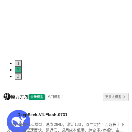
1
2
3
模力方舟
最新模型
热门模型
更多大模型
DeepSeek-V4-Flash-0731
高效轻量化MoE模型，总参284B，激活13B，原生支持百万超长上下
文能力。推理速度快、延迟低、调用成本低廉，综合能力均衡，主打