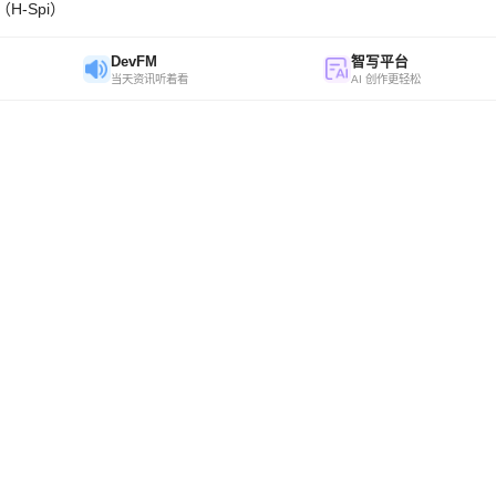
H-Spi）
DevFM
智写平台
当天资讯听着看
AI 创作更轻松