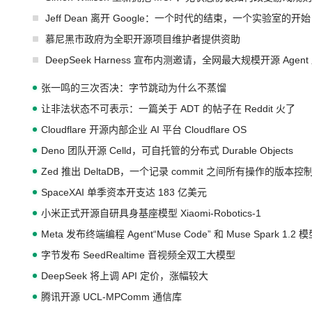
Jeff Dean 离开 Google：一个时代的结束，一个实验室的开始
慕尼黑市政府为全职开源项目维护者提供资助
DeepSeek Harness 宣布内测邀请，全网最大规模开源 Age
张一鸣的三次否决：字节跳动为什么不蒸馏
让非法状态不可表示：一篇关于 ADT 的帖子在 Reddit 火了
Cloudflare 开源内部企业 AI 平台 Cloudflare OS
Deno 团队开源 Celld，可自托管的分布式 Durable Objects
Zed 推出 DeltaDB，一个记录 commit 之间所有操作的版本控
SpaceXAI 单季资本开支达 183 亿美元
小米正式开源自研具身基座模型 Xiaomi-Robotics-1
Meta 发布终端编程 Agent“Muse Code” 和 Muse Spark 1.2 
字节发布 SeedRealtime 音视频全双工大模型
DeepSeek 将上调 API 定价，涨幅较大
腾讯开源 UCL-MPComm 通信库