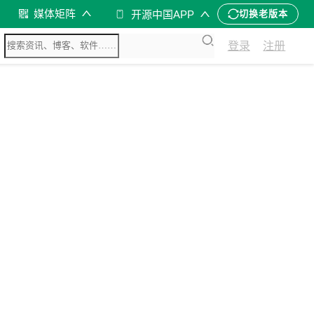
媒体矩阵
开源中国APP
切换老版本
登录
注册