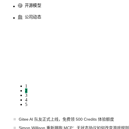
开源模型
公司动态
1
2
3
4
5
Gitee AI 队友正式上线，免费领 500 Credits 体验额度
Simon Willison 重新拥抱 MCP：无状态协议如何改变游戏规则