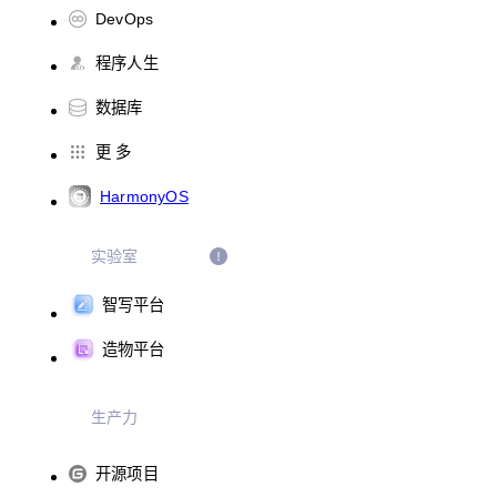
DevOps
程序人生
数据库
更 多
HarmonyOS
实验室
智写平台
造物平台
生产力
开源项目