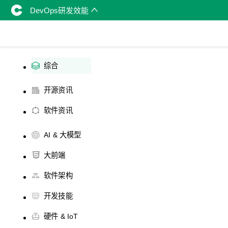
DevOps研发效能
综合
开源资讯
软件资讯
AI & 大模型
大前端
软件架构
开发技能
硬件 & IoT