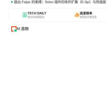
跳出 Fatjar 的束缚：Solon 插件的体外扩展（E-Spi）与热插拔（
TECH DAILY
阅读榜单
每日内容报纸化
每周热文看这里
AI 造物