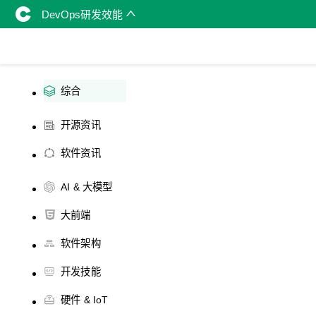
DevOps研发效能
综合
开源资讯
软件资讯
AI & 大模型
大前端
软件架构
开发技能
硬件 & IoT