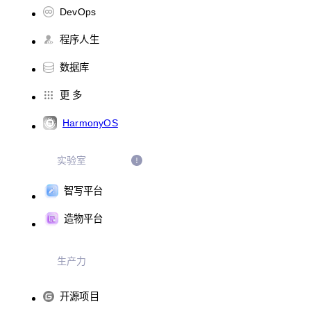
DevOps
程序人生
数据库
更 多
HarmonyOS
实验室
智写平台
造物平台
生产力
开源项目