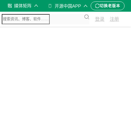
媒体矩阵
开源中国APP
切换老版本
登录
注册