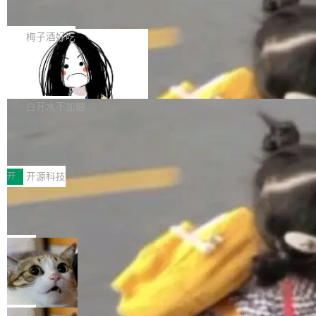
展开启新的篇章。
滞，过去三个月内没有任何条目完成更新，用户
如果你在 Spring Boot 里做过国际化，流程大概
提交的编辑请求也长期处于待处理状态。 Groki
是这样的：配 MessageSource 的 Bean、写 R
梅子酒好吃
pedia 于去年底上线，定位为由人工智能生成内
eloadableResourceBundleMessageSource、
容的百科平台，被马斯克视为传统众包百科网站
Apache Doris 4.1 全面增强 Iceberg：
声明 LocaleResolver、注册 LocaleChangeInt
支持 UPDATE、MERGE INTO 与 Iceb
维基百科的替代方案。Lawfare 调查发现，无论
erceptor…五六步之后才能看到第一行翻译文
Apache Doris 4.1 要补齐的，正是缺失的那一
erg V3
热门页面还是低关注度页面，均未出现近期更
本。 Solon 换了个方式。整个 i18n 模块围绕三
半。在已有查询能力的基础上，Doris 进一步支
白开水不加糖
新，相关问题并非局限于特定领域，而是在不同
个解析器、一个注解、一个工具类展开——没有
持了 UPDATE、DELETE、MERGE INTO 等数
主题和访问量页面中普遍存在。 调查人员最初认
XML、没有拦截器注册、没有样板配置。 资源
Testin XAgent：CIO智能测试落地指南
据修改操作、完整的表结构管理与分区演进，以
为，Grokipedia可能只是限...
文件的约定 把文件放到 resources/i18n/ 下： r
及 rewrite_data_files、expire_snapshots 等日
7月30日，TiD2026质量竞争力大会在北京中关
esources/i18n/messages.properties ...
常维护操作，并完整支持 Iceberg V3 格式。
村国家自主创新示范区会议中心开幕。本届大会
开
开源科技
由中关村智联软件服务业质量创新联盟主办，以
让非法状态不可表示：一篇关于 ADT
“智构可信·质创未来——AI原生时代的质量新范
的帖子在 Reddit 火了
式”为主题，直面AI从实验室走向规模化产业落地
有一种东西，一旦用过就回不去了。Alex Fedos
的核心质量命题。会上，《2026智能研发生产力
eev 管它叫"软件设计的基石"。 他说的东西不新
局
工具选型手册》发布，Testin云测的Testin XAge
鲜——代数数据类型（ADT），尤其是和类型
Cloudflare 开源内部企业 AI 平台 Clou
nt智能测试系统入选AI测试领域代表产品。对CI
（sum type）。但他说清楚了一件事：这不是类
dflare OS
O而言，这提示了一个转变：AI测试正在从效率
型系统的学术体操，是日常编码的思维方式。 文
Cloudflare 发布了一个开源项目 Cloudflare O
工具升级为企业的质量基础设施。 CIO面对的新
章从一个简单的例子切入。一个网站的深色主题
S。如果你只看官方博客，你会觉得这是又一
局