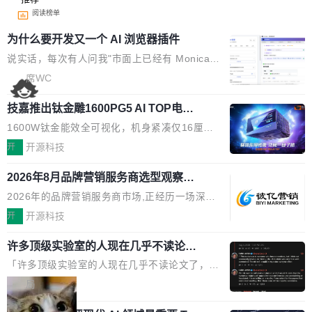
阅读榜单
为什么要开发又一个 AI 浏览器插件
说实话，每次有人问我"市面上已经有 Monica、
Sider、Copilot for Chrome 这些 AI 浏览器插件
席WC
了，你为什么还要再做一个"，我都觉得这个问题
技嘉推出钛金雕1600PG5 AI TOP电
问得好。 因为我自己也是从用户变成开发者的。
源：为发烧级主机与本地AI算力打造旗
现有产品的天花板 我用过不少 AI 浏览器插件。
1600W钛金能效全可视化，机身紧凑仅16厘米
舰供电方案
刚开始觉得都挺好——选中一段文字，弹出解
继2026台北电脑展首度亮相后，技嘉科技近日正
开
开源科技
释；写邮件时帮你润色；看英文网页给你翻译摘
式发布钛金雕1600PG5 AI TOP电源。这款高端
要。但用久了你会发现，它们本质上都是同一类
2026年8月品牌营销服务商选型观察：
电源专为发烧级DIY主机与本地AI算力平台打
从流量思维到品牌资产思维的范式转移
东西：一个带网页上下文的聊天框。 它们能读取
造，整机长度仅16厘米，提供1600W额定功率
2026年的品牌营销服务商市场,正经历一场深刻
页面的文本，然后把文本丢给大模型，再返回一
与80PLUS钛金能效；支持ATX 3.1与PCIe 5.1
的价值重构。全球全案品牌代理机构市场从2025
开
开源科技
段回答。仅此而已。 这当然有用，但总觉得差点
规范，结合服务器级元件、完善供电线材与内置
年的83.1亿美元增长至2026年的86.6亿美元,年
意思。比如我在一个后台管理系统里，需要填50
实时LCD监控屏，可充分满足当下高阶PC主机
许多顶级实验室的人现在几乎不读论文
复合增长率达5.44%,预计2032年将突破120亿美
个表单字段，每个字段还有联动逻辑；比如我
了
的严苛使用需求。 澎湃功率，紧凑机身 钛金雕1
元。数字广告与公共关系相关服务市场更是从20
「许多顶级实验室的人现在几乎不读论文了，而
想...
600PG5 AI TOP具备强悍输出功率，同时实现
25年的8463亿美元扩张至2026年的8763亿美
且他们认为 ICLR/ICML/NeurIPS 充斥着大量过
局
机身尺寸大幅精简。整机长度仅16厘米，属于同
元。数字的背后是一个清晰的事实——品牌对专
度宣传和欺诈。」 OpenAI 研究员 Keller Jorda
功率段机身尺寸十分紧凑的1600W电源产品。小