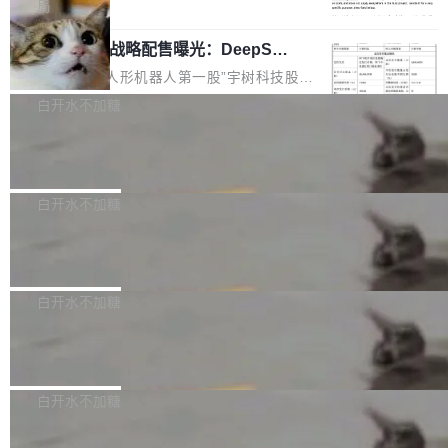
5% RHAE Best@1，超过了 ARC 报告的人类专
覆盖 rust-lang/rust 单一仓库的代码贡献。这不
局
家基线 95.4%。 不是又一个 coding agent 包装
是项目级别的官方立场，目前由五个团队采纳，
宇树科技 IPO 战略配售曝光：DeepSe
器 Prime Agent 的架构和市面上大多数 coding
但它可能是主流开源项目中关于 AI 辅助贡献最
ek 获配 93.3 万股，锁定 36 个月
agent 有本质区别。大多数 agent harness 的设
细致的一份规则。 政策的核心只有一句话：LLM
8月6日晚间，“人形机器人第一股”宇树科技股份
计是基于早期模型的能力—...
可以用来分析、提炼、审阅、建议，但不能用来
有限公司披露IPO发行价格及战略配售结果，杭
白开水不加糖
创作。 具体来说，LLM 生成的代码可以提交，
州深度求索人工智能基础技术研究有限公司（De
但必须满足五个条件：预先安排、非关键、高质
Docker 29.7.2 发布
epSeek）获配93.3399万股，按150.8元/股发行
量、充分测试、充分审查，并且必须披露。LLM
价格计算，认购金额约1.41亿元，股份锁定期为
Docker 29.7.2 现已发布，具体更新内容如下：
不得生成涉及安全性的关键变更，除非作者本身
36个月。 公告显示，本次宇树科技战略配售对
Bug fixes and enhancements 修复多次传递同
白开水不加糖
就是领域专家。即使如此，政策也"强烈不建
象主要包括长期投资机构、与公司业务具有战略
一环境变量时，docker service create和docker
议"这么做。 对于不披露的情况，审核者可以直
合作关系或长期合作愿景的大型企业、科创板保
Apache Fluss 毕业成为顶级项目
service update会发生 panic 的问题。docker/cl
接关闭 PR，无需解释。 政策作者 Jynn Ne...
荐人跟投子公司，以及公司高级管理人员和核心
i#7145 修复了 Docker Engine 29.7.0 中引入的
今年 7 月，Apache Fluss 的毕业提案在 Apach
员工参与设立的专项资产管理计划。其中，Dee
一个回归问题，该问题导致拉取镜像时会拒绝包
e 孵化器项目管理委员会（IPMC）投票中获得
白开水不加糖
pSeek作为与宇树科技具备战略合作关系的企
含绝对 hardlink 目标的镜像（此类镜像由某些镜
全票通过，随后获 Apache 软件基金会董事会批
业，获配股份数量占本次发行数量的2.31%。 除
像构建工具生成）。moby/moby#53305 修复了
马斯克 AI 百科项目 Grokipedia 被曝数
准。今天，Apache 软件基金会正式宣布 Apach
DeepSeek外，腾讯旗下上海启善投资有限公司
月未更新
Docker Engine 29.7.0 中引入的一个回归问
e Fluss 孵化毕业，成为 Apache 顶级项目（TL
埃隆·马斯克推出的AI百科项目 Grokipedia 被曝
获配9...
题，该问题可能导致在旧版 Linux 内核...
P）！这一里程碑不仅标志着 Fluss 迈入新的发
长期停止内容更新，未能实现其作为“AI版维基百
白开水不加糖
展阶段，也将进一步推动流式存储、实时湖仓与
科”替代品的目标。 据 Lawfare 最新调查，自今
AI 数据基础加速融合，为实时数据基础设施的发
Solon I18n：三种解析器，零样板代码
年4月以来，Grokipedia 页面更新功能基本停