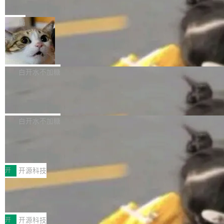
e” 和 Muse Spark 1.2 模型
mmit 之间的空隙里丢失了。 DeltaDB 要做的就
金额高达158.3亿美元，这一单项投入已经逼近
Meta 今天发布了两款 AI 产品：Muse Code，
是把这段空隙补上。 回退到任何一次编辑：Delt
微软同期总资本开支的四成。 与亚马逊、Alpha
一个在终端里运行的编程 agent；Muse Spark
局
aDB 捕获 commit 之间的每一次操作，...
bet、微软以及 Meta 等传统科技巨头相比，Spa
1.2，驱动这个 agent 的新模型。一句话概括：
ceXAI的资金消耗速度尤为引人瞩目。然而，支
美团开源 LoHoSearch，用知识图谱校
你可以用 curl -fsSL https://dev.meta.ai/install.
准 AI 能力认知
撑庞大支出的资金来源却呈现出截然不同的面
sh | bash 安装一个能在大项目里自动规划、写
机器出题的前提，是让机器拥有全局视野。整个
貌。数据显示，微软和 Meta 主要依托充沛的经
代码、验证结果的 AI 终端工具。 据介绍，Muse
构建流程可以分为四个环节：建图 → 控制难度
白开水不加糖
营现金流来覆盖资本开支，其资本支出覆盖率分
Code 是 Meta 的编程 agent 产品。它和市场上
→ 质量把关 → 数据概览。
别达到155% 和106%;而SpaceXAI的经营现金
腾讯开源 UCL-MPComm 通信库
已有的终端编程 agent 在设计理念上有几个明显
流仅能覆盖资本开支的12...
的差异点。 异步后台 agent：Muse Code 有一
腾讯网平团队宣布开源了 UCL-MPComm 通信
个主 agent 循环，外加一组后台 agent。这些后
库，并将作为transport接入Mooncake TENT。
白开水不加糖
台 agent...
该通信库针对AI Memory池化场景的数据传输需
CoStrict入选工信部2025人工智能应用
求进行了深度优化，能够实现数据中心内大规模
典型案例
计算节点间多种内存类型的高性能通信。 UCL-
近日，工信部科技司公示《2025人工智能应用典
MPComm将作为一种传输引擎接入Mooncake T
型案例入选名单》，深信服“面向企业研发场景的
开
开源科技
ENT，实现零拷贝传输性能提升30%、非零拷贝
开源 AI 编程平台 CoStrict 应用”凭借卓越的技术
传输性能最高提升5倍。UCL-MPComm底层基
深信服AI算力网关入选工信部人工智能
创新与落地成效成功入选。 全链路私有化部署，
应用典型案例！
于自研UCL-Engine通信引擎，后续腾讯网平将
助力企业AI研发安全落地 当前，越来越多企业已
前不久，工业和信息化部正式发布《2025年人工
持续开源更多基于UCL-Engine的高性能通信组
经开始引入 AI Coding 工具，通过调用公有云模
智能应用典型案例名单》，集中展示人工智能在
开
开源科技