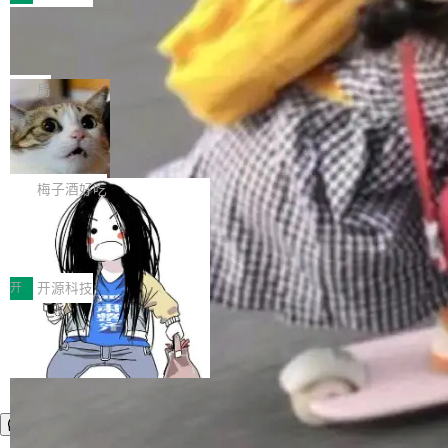
件。 腾讯网平团队在UCL-MPComm中实现了一
型或企业内部部署模型提升研发效率。但随着 AI
各领域的应用成果，覆盖技术底座、行业赋能、
个独立于业务线程的全局通信引擎（Engine），
Coding 从个人辅助工具逐步走向团队级、组织
Jeff Dean 离开 Google：一个时代的结
产品应用、支撑保障、专题等五大方向。深信服
并实...
束，一个实验室的开始
级应用，企业在规模化落地过程中，对安全性、
AI算力网关（AI创新平台）成功入选！ 随着各行
Google 员工编号 20。MapReduce 作者之一。
可控性和代码质量提出了更高要求。 首先是数据
各业的Agent走向规模化建设，算力构成形态逐
Bigtable 作者之一。TensorFlow 的作者之一。
局
安全与合规要求。对于大多数普通研发场景，公
渐丰富，用户关注的重点也在发生变化：不只是
Gemini 的架构师。Google 首席科学家。 Jeff D
有云模型能够满足快速试用和效率提升的需求。
让AI用起来，还要进一步看清混合算力时代下，
🔥 SolonCode v2026.8.4 发布：界面
ean 在 Google 工作了 27 年后，宣布离职。 他
但对于金融、能源、医疗等对数据安全要求较...
字体可调、22 种语言、记忆搜索增强
Token花在哪里、算力是否被充分利用，以及持
不是一个人走。一同离开的还有 Sanjay Ghema
打开终端就能上岗的全中文编码智能体，这一轮
续增长的AI成本该如何优化。 深信服AI算力网关
wat（Google 员工编号 23，Jeff Dean 二十多
把「看得清、用母语、记得住」三件事一次补
梅子酒好吃
正是围绕这些实际问题，从Token治理和成本治
年的编程搭档，MapReduce 和 Bigtable 的共同
齐。 SolonCode 是什么 SolonCode 是杭州无
理两个方面，让用户的每一份算力都看得清、管
作者）、Quoc Le（Google 大脑核心成员，Se
让“代码语义理解”深度释放AI Coding
耳科技研发的企业级终端编码智能体——一位全
得住、用得稳、省得下、更安全！ 一、从现在开
价值潜能：华为云码道（CodeArts）
q2Seq 和 DocAI 的共同发明人）以及 Oriol Vin
中文驱动的数字员工，自主理解需求、规划步
一、代码仓深度理解技术的作用与价值 在软件工
始，Token使用一目...
代码仓技术解析
yals（Gemini 联合负责人，AlphaSta...
骤、编写代码。不挑模型、不挑平台，curl 一行
程实践中，代码仓是企业核心知识资产的主要载
开
开源科技
装完即用。 开源地址：Gitee · GitCode · GitHu
体。企业级代码仓库通常包含数十万乃至数百万
b 安装 支持 Java 8+（8~26）、macOS / Linu
个文件，其规模远超单次模型调用可承载的上下
x / Windows / Harmony PC。 # macOS / Linu
文窗口。随着项目规模的持续扩张与代码历史的
x / Harmony PC curl -fsSL https://solon.noea
不断累积，代码仓中的模块关系、接口契约、业
r.org/solon...
务逻辑等关键信息往往分散于数十乃至数百个文
件之中，形成高度复杂的知识关联网络。传统的