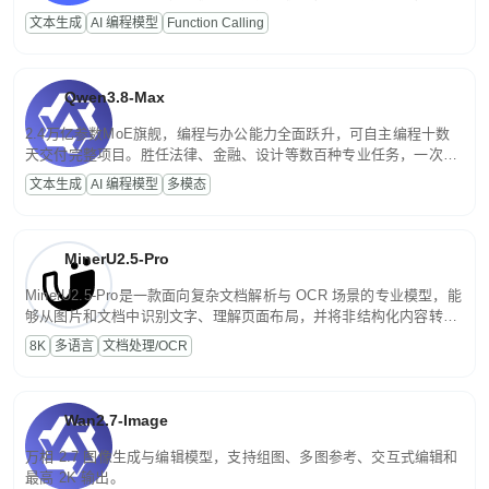
高并发、轻量化任务，适合日常对话、内容创作、基础 RAG、批量
文本生成
AI 编程模型
Function Calling
文案处理等普惠刚需场景。
Qwen3.8-Max
2.4万亿参数MoE旗舰，编程与办公能力全面跃升，可自主编程十数
天交付完整项目。胜任法律、金融、设计等数百种专业任务，一次对
话端到端交付生产级成果。原生视觉理解贯穿规划、执行与验证全流
文本生成
AI 编程模型
多模态
程，支持超长文档与长视频的深度语义解析。长程任务中自主规划与
闭环迭代，持续进化。
MinerU2.5-Pro
MinerU2.5-Pro是一款面向复杂文档解析与 OCR 场景的专业模型，能
够从图片和文档中识别文字、理解页面布局，并将非结构化内容转换
为便于存储、检索和二次处理的结构化结果。
8K
多语言
文档处理/OCR
Wan2.7-Image
万相 2.7 图像生成与编辑模型，支持组图、多图参考、交互式编辑和
最高 2K 输出。