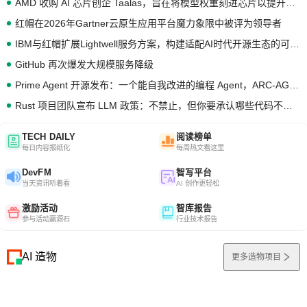
AMD 收购 AI 芯片创企 Taalas，旨在将模型权重刻进芯片以提升推理性能
红帽在2026年Gartner云原生应用平台魔力象限中被评为领导者
IBM与红帽扩展Lightwell服务方案，构建适配AI时代开源生态的可信基础设施
GitHub 再次爆发大规模服务降级
Prime Agent 开源发布：一个能自我改进的编程 Agent，ARC-AGI 3 超越人类专家基线
Rust 项目团队宣布 LLM 政策：不禁止，但你要承认哪些代码不是你写的
TECH DAILY
阅读榜单
每日内容报纸化
每周热文看这里
DevFM
智写平台
当天资讯听着看
AI 创作更轻松
激励活动
智库报告
参与活动赢源石
行业技术报告
AI 造物
更多造物项目