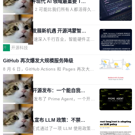
业化营销服务的需求从未如此迫切。 但市场扩容
xAI 前工程师评现代 AI 领域最重要 Top
n 这条推文引发了广泛讨论。他不是在说风凉
巧机身有效提升市面主流标准A...
3 开源项目
的同时,服务商的竞争逻辑正在改变。2026年Top
话，他是说出了一个圈内人尽皆知但很少公开捅
Flash Attention 2 可能比我们所有人都活得久。
Agency年度合辑的观察指出,“产品”这个离消费
破的事实。 Jordan 随后补充了一句软化声明：
这句话不是来自某个技术博客，而是出自 Hieu
局
者最近的载体,在整个品牌营销层面的权重显著变
「我不认为这些会议上大部分论文都在过度宣传
Pham 的一条推文。Hieu Pham 是谁？他是 xAI
高了。全域营销服务商的竞争正在从规模转向深
或造假。问题是，作为读者，如果你筛选出那些
共商智能硬件发展新机遇 开源鸿蒙智能
的早期工程师之一，在 Grok 训练基础设施团队
度,案例厚度、全域覆盖、多线协同...
硬件开发者日杭州站即将举行
看起来最令人兴奋的论文，那它们大部分都是过
工作过。近日他在 X 上发了一条帖子，列出了他
随着万物智联加速深入千行百业，智能硬件正从
度宣传的。」 这才是真正的痛点。不是所有论文
认为现代 AI 领域最重要的三个开源项目。 第一
单点设备迈向智能化、网联化、协同化发展。作
开
开源科技
都有问题，是最吸引眼球的那批论文最有问题。
个名字毫无悬念：Flash Attention 2。 Hieu 的
为面向全场景、跨终端的分布式操作系统，开源
他引用的帖子来自 Mathew Shen，一位 ICLR 2
理由很具体。FA 系列不需要解释，但 FA2 是他
GitHub 再次爆发大规模服务降级
鸿蒙通过统一技术底座和分布式能力，为不同类
026 的读者：「看了篇 ...
认为最重要的一个——复杂度恰到好处，刚好能
型智能设备的开发、连接与互联提供关键支撑，
8 月 6 日，GitHub Actions 和 Pages 再次大规
驱动你去学 CuTe，但还没被那些"邪恶的" Hopp
也为产业链企业探索产品创新与商业增长打开新
模服务降级，Actions 完全不可用超过 5 小时，
局
er++ 优化所淹没，足够容易修改和适配。 更关
的空间。 8月14日，开源鸿蒙智能硬件开发者日
webhook 停发，连自托管 runner 也因调度层故
键的是 FA2 的持久性...
（OHDD：OpenHarmony Hardware Develope
Prime Agent 开源发布：一个能自我改
障无法工作。Pages、Copilot code review、C
进的编程 Agent，ARC-AGI 3 超越人类
r Day）将在杭州启航。活动面向智能硬件产业
opilot coding agent 全部受影响。从检测到完全
Prime Intellect 发布了 Prime Agent，一个开源
专家基线
链企业和开发者，邀请行业专家与资深技术顾
恢复，大约 12 小时。 这是 2026 年 8 月的第六
的编程 Agent Harness，核心设计围绕两个抽
局
问，围绕开源鸿蒙技术能力、设备适配、芯片适
起事故，其中四起与 AI/Copilot 服务相关。 Git
象：Recursive Language Model（RLM）和 C
配、功耗与稳定性调优、兼容性测评及统一互联
Rust 项目团队宣布 LLM 政策：不禁
Hub 员工 kdaigle 在 HN 讨论中贴出了一组数
ontinual Harness。在 ARC-AGI 3 基准测试
等内容展开系统讲解和实战交流，帮助企业进一
止，但你要承认哪些代码不是你写的
据：2025 年全年 10 亿次 commit。现在，每周
上，Prime Agent + Opus 5 的组合达到了 95.
Rust 语言项目正式通过了一项 LLM 使用政策，
步了解开源鸿蒙在智能...
2.75 亿次，全年预计 140 亿次。GitHub...