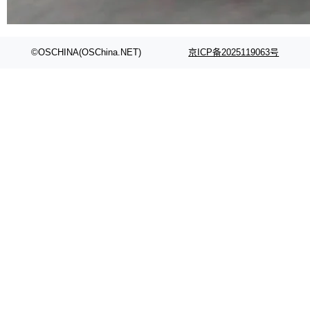
代码检索手段（如关键词匹配、目录遍历）仅能
在语法层面完成文本定位，难以触及代码的语义
内涵与结构关联，导致开发者使用代码智能体在
©OSCHINA(OSChina.NET)
京ICP备2025119063号
理解大规模代码仓时面临显著"代码仓理解"瓶
颈。 代码仓深度理解服务（以下简称" CodeBas
e深度理解服务"）是华为云码道（CodeA...