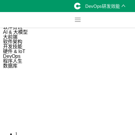
DevOps研发效能
综合
开源资讯
软件资讯
AI & 大模型
大前端
软件架构
开发技能
硬件 & IoT
DevOps
程序人生
数据库
1