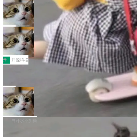
现实 过去两年，CIO们的焦虑清单上多了两项：
设置，如果用布尔值 + 可空字段来表示——bool
个"AI 知识库 + 聊天机器人"——每个大厂都在
一是如何让大模型和智能体应用安全地从PoC走
ean 表示是否可切换，nullable 的默认模式、浅
Deno 团队开源 Celld，可自托管的分
做，没什么新鲜的。 但 Kenton Varda 在 Twitte
向生产，二是如何让测试团队跟得上AI应用...
布式 Durable Objects
色方案、深色方案——会产生大量无意义的组
r 上把事情说清楚了： 今天我们发布了 Cloudfla
Ryan Dahl 领导的 Deno 团队推出了最新开源项
合。方案缺了、配置冲突了、全 null 了。要知道
re OS，一个带连接器的聊天机器人，跟其他所
目 Celld，一个能在自己机器上运行 Cloudflare
局
哪些组合有效，作者说，你得靠"文档、校验、或
有科技公司做的一样。只不过，实际上它不一
Workers 和 Durable Objects 的守护进程。 设
者部落知识"。 换个写法。Rust 的 enum，两个
样。这是 Sandstorm.io 的重制版，我十年前的
鲁大师7月新机性能/流畅/AI榜：vivo夺
计思路很直接：每个对象是一个独立的 SQLite
变体：Switchable...
性能、流畅双第一，三星Galaxy Z系列
那个创业公司。不同的是，这次它构建在 Cloudf
数据库，按名称寻址，复制到你自己的 S3 兼容
2026年7月的手机市场，由于存储等硬件成本暴
新折叠缺席
lare Workers 上——我花了九年时间搭建的平台
存储库里。节点之间只通过这个存储库协调——
增，手机厂商的日子也不好过啊，新机速度明显
开
开源科技
——并且深度集成了 AI。这基本上是我十年秘密
没有控制平面，没有共识协议。每个对象自带一
放缓，因此硝烟味淡了许多。新机参数规格除开
计划的顶峰。 十年前，Ken...
个小型数据库，应用天然按分片构建，单个数据
Zed 推出 DeltaDB，一个记录 commit
高价的三星折叠（三星Galaxy Z Fold8 Ultra / Z
之间所有操作的版本控制系统
库的竞争和爆炸半径问题在设计层面就被消除
Fold8 / Z Flip8）外，其余要么是中低端机器，
Zed 编辑器团队发布了新项目——DeltaDB，一
了。 闲置的 cell 会休眠到几乎不占资源。当 cel
例如iQOO Z11i、REDMI Note 17、REDMI No
个在 git commit 之间记录每一次编辑操作的版
局
l 迁移或唤醒时，新宿主从 S3 恢复 SQLite 数据
te 17 Pro、OPPO K15，要么是vivo X300 E这
本控制系统。目前处于 Early Access 阶段。 De
库继续执行。存储库是持久化的唯一真相...
样的次旗舰。 Galaxy Z Fold8 Ultra / Z Fold8 /
SpaceXAI 单季资本开支达 183 亿美元
ltaDB 的核心思路直接写在 landing page 最显
Z Flip8三款折叠屏新机均在7月22日发布，且全
眼的位置：「Software is made between com
根据风险投资人Tomer Tunguz 博客（VC 分
部搭载骁龙8 Elite Gen5 for Galaxy，它们本该
mits」——软件是在 commit 之间写出来的。git
析）披露的最新分析与第二季度业绩报告，Spac
白开水不加糖
是7月性...
只记录了你提交的最终状态，但真正的工作过程
eXAI在上个季度的总资本支出飙升至183.7亿美
——打字、删改、试错、agent 对话——都在 co
Meta 发布终端编程 Agent“Muse Cod
元。其中，绝大部分资金被直接用于 AI 领域，