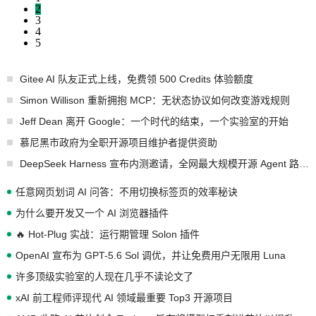
2
3
4
5
Gitee AI 队友正式上线，免费领 500 Credits 体验额度
Simon Willison 重新拥抱 MCP：无状态协议如何改变游戏规则
Jeff Dean 离开 Google：一个时代的结束，一个实验室的开始
慕尼黑市政府为全职开源项目维护者提供资助
DeepSeek Harness 宣布内测邀请，全网最大规模开源 Agent 路演现场诞生
任意网页划词 AI 问答：不用切换标签页的效率秘诀
为什么要开发又一个 AI 浏览器插件
🔥 Hot-Plug 实战：运行期管理 Solon 插件
OpenAI 宣布为 GPT-5.6 Sol 调优，并让免费用户无限用 Luna
许多顶级实验室的人现在几乎不读论文了
xAI 前工程师评现代 AI 领域最重要 Top3 开源项目