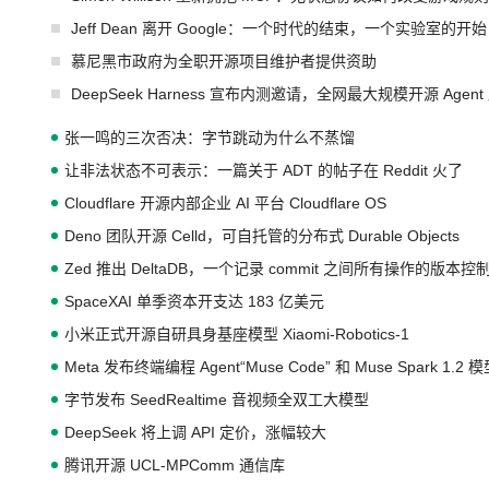
Jeff Dean 离开 Google：一个时代的结束，一个实验室的开始
慕尼黑市政府为全职开源项目维护者提供资助
DeepSeek Harness 宣布内测邀请，全网最大规模开源 Age
张一鸣的三次否决：字节跳动为什么不蒸馏
让非法状态不可表示：一篇关于 ADT 的帖子在 Reddit 火了
Cloudflare 开源内部企业 AI 平台 Cloudflare OS
Deno 团队开源 Celld，可自托管的分布式 Durable Objects
Zed 推出 DeltaDB，一个记录 commit 之间所有操作的版本控
SpaceXAI 单季资本开支达 183 亿美元
小米正式开源自研具身基座模型 Xiaomi-Robotics-1
Meta 发布终端编程 Agent“Muse Code” 和 Muse Spark 1.2 
字节发布 SeedRealtime 音视频全双工大模型
DeepSeek 将上调 API 定价，涨幅较大
腾讯开源 UCL-MPComm 通信库