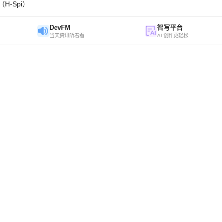
H-Spi）
DevFM
智写平台
当天资讯听着看
AI 创作更轻松