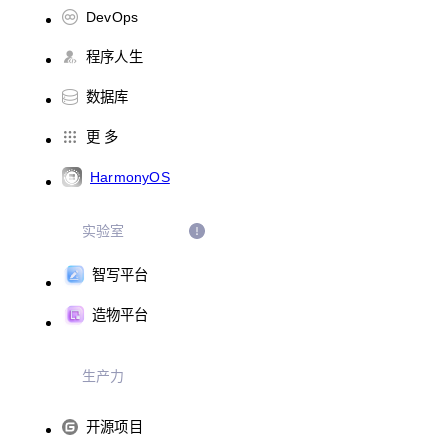
DevOps
程序人生
数据库
更 多
HarmonyOS
实验室
智写平台
造物平台
生产力
开源项目