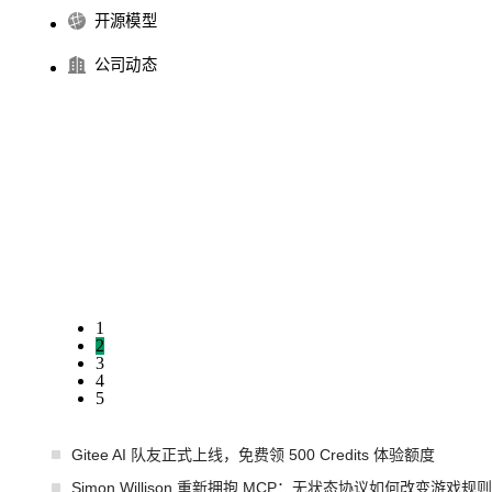
开源模型
公司动态
1
2
3
4
5
Gitee AI 队友正式上线，免费领 500 Credits 体验额度
Simon Willison 重新拥抱 MCP：无状态协议如何改变游戏规则