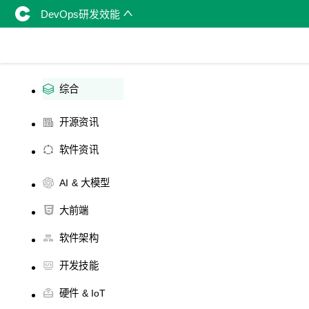
DevOps研发效能
综合
开源资讯
软件资讯
AI & 大模型
大前端
软件架构
开发技能
硬件 & IoT