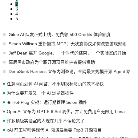
2
3
4
5
Gitee AI 队友正式上线，免费领 500 Credits 体验额度
Simon Willison 重新拥抱 MCP：无状态协议如何改变游戏规则
Jeff Dean 离开 Google：一个时代的结束，一个实验室的开始
慕尼黑市政府为全职开源项目维护者提供资助
DeepSeek Harness 宣布内测邀请，全网最大规模开源 Agent 路演现场诞生
任意网页划词 AI 问答：不用切换标签页的效率秘诀
为什么要开发又一个 AI 浏览器插件
🔥 Hot-Plug 实战：运行期管理 Solon 插件
OpenAI 宣布为 GPT-5.6 Sol 调优，并让免费用户无限用 Luna
许多顶级实验室的人现在几乎不读论文了
xAI 前工程师评现代 AI 领域最重要 Top3 开源项目