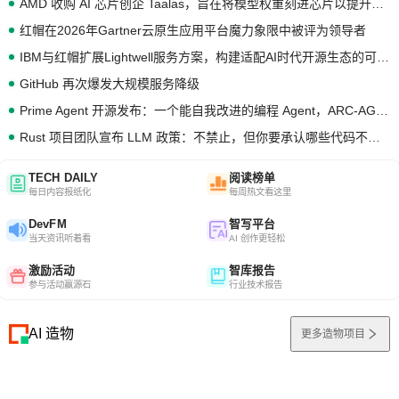
AMD 收购 AI 芯片创企 Taalas，旨在将模型权重刻进芯片以提升推理性能
红帽在2026年Gartner云原生应用平台魔力象限中被评为领导者
IBM与红帽扩展Lightwell服务方案，构建适配AI时代开源生态的可信基础设施
GitHub 再次爆发大规模服务降级
Prime Agent 开源发布：一个能自我改进的编程 Agent，ARC-AGI 3 超越人类专家基线
Rust 项目团队宣布 LLM 政策：不禁止，但你要承认哪些代码不是你写的
TECH DAILY
阅读榜单
每日内容报纸化
每周热文看这里
DevFM
智写平台
当天资讯听着看
AI 创作更轻松
激励活动
智库报告
参与活动赢源石
行业技术报告
AI 造物
更多造物项目