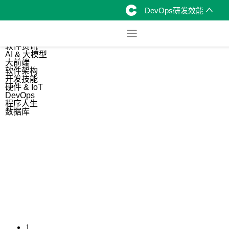
DevOps研发效能
综合
开源资讯
软件资讯
AI & 大模型
大前端
软件架构
开发技能
硬件 & IoT
DevOps
程序人生
数据库
1