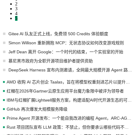
2
3
4
5
Gitee AI 队友正式上线，免费领 500 Credits 体验额度
Simon Willison 重新拥抱 MCP：无状态协议如何改变游戏规则
Jeff Dean 离开 Google：一个时代的结束，一个实验室的开始
慕尼黑市政府为全职开源项目维护者提供资助
DeepSeek Harness 宣布内测邀请，全网最大规模开源 Agent 路演现场诞生
AMD 收购 AI 芯片创企 Taalas，旨在将模型权重刻进芯片以提升推理性能
红帽在2026年Gartner云原生应用平台魔力象限中被评为领导者
IBM与红帽扩展Lightwell服务方案，构建适配AI时代开源生态的可信基础设施
GitHub 再次爆发大规模服务降级
Prime Agent 开源发布：一个能自我改进的编程 Agent，ARC-AGI 3 超越人类专家基线
Rust 项目团队宣布 LLM 政策：不禁止，但你要承认哪些代码不是你写的