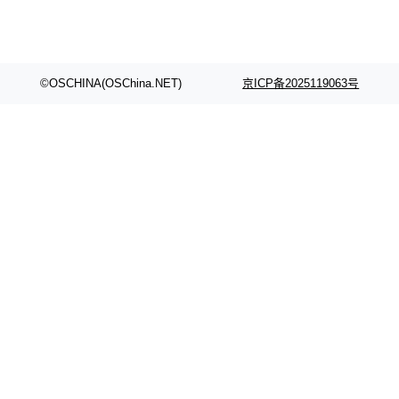
©OSCHINA(OSChina.NET)
京ICP备2025119063号