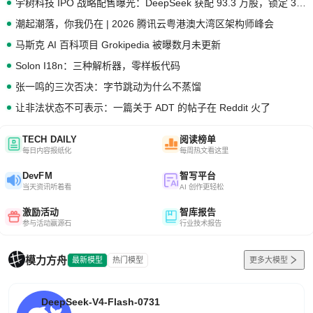
宇树科技 IPO 战略配售曝光：DeepSeek 获配 93.3 万股，锁定 36 个月
潮起潮落，你我仍在 | 2026 腾讯云粤港澳大湾区架构师峰会
马斯克 AI 百科项目 Grokipedia 被曝数月未更新
Solon I18n：三种解析器，零样板代码
张一鸣的三次否决：字节跳动为什么不蒸馏
让非法状态不可表示：一篇关于 ADT 的帖子在 Reddit 火了
TECH DAILY
阅读榜单
每日内容报纸化
每周热文看这里
DevFM
智写平台
当天资讯听着看
AI 创作更轻松
激励活动
智库报告
参与活动赢源石
行业技术报告
模力方舟
最新模型
热门模型
更多大模型
DeepSeek-V4-Flash-0731