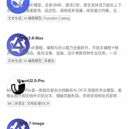
高效轻量化MoE模型，总参284B，激活13B，原生支持百万超长上下
文能力。推理速度快、延迟低、调用成本低廉，综合能力均衡，主打
高并发、轻量化任务，适合日常对话、内容创作、基础 RAG、批量
文本生成
AI 编程模型
Function Calling
文案处理等普惠刚需场景。
Qwen3.8-Max
2.4万亿参数MoE旗舰，编程与办公能力全面跃升，可自主编程十数
天交付完整项目。胜任法律、金融、设计等数百种专业任务，一次对
话端到端交付生产级成果。原生视觉理解贯穿规划、执行与验证全流
文本生成
AI 编程模型
多模态
程，支持超长文档与长视频的深度语义解析。长程任务中自主规划与
闭环迭代，持续进化。
MinerU2.5-Pro
MinerU2.5-Pro是一款面向复杂文档解析与 OCR 场景的专业模型，能
够从图片和文档中识别文字、理解页面布局，并将非结构化内容转换
为便于存储、检索和二次处理的结构化结果。
8K
多语言
文档处理/OCR
Wan2.7-Image