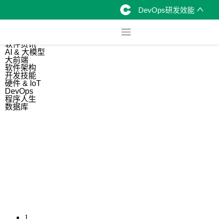
DevOps研发效能
综合
开源资讯
软件资讯
AI & 大模型
大前端
软件架构
开发技能
硬件 & IoT
DevOps
程序人生
数据库
1