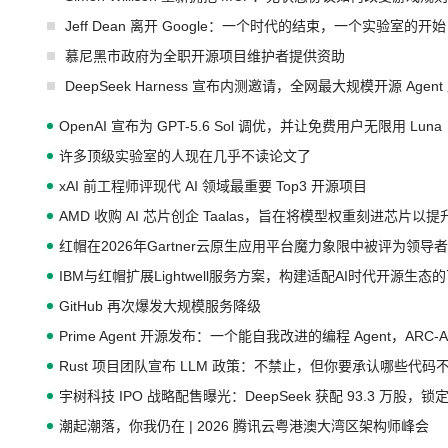
Jeff Dean 离开 Google：一个时代的结束，一个实验室的开始
慕尼黑市政府为全职开源项目维护者提供资助
DeepSeek Harness 宣布内测邀请，全网最大规模开源 Age
OpenAI 宣布为 GPT-5.6 Sol 调优，并让免费用户无限用 Luna
许多顶级实验室的人现在几乎不读论文了
xAI 前工程师评现代 AI 领域最重要 Top3 开源项目
AMD 收购 AI 芯片创企 Taalas，旨在将模型权重刻进芯片以
红帽在2026年Gartner云原生应用平台魔力象限中被评为领导者
IBM与红帽扩展Lightwell服务方案，构建适配AI时代开源生
GitHub 再次爆发大规模服务降级
Prime Agent 开源发布：一个能自我改进的编程 Agent，ARC-
Rust 项目团队宣布 LLM 政策：不禁止，但你要承认哪些代码
宇树科技 IPO 战略配售曝光：DeepSeek 获配 93.3 万股，锁定
潮起潮落，你我仍在 | 2026 腾讯云粤港澳大湾区架构师峰会