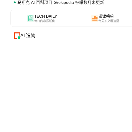
马斯克 AI 百科项目 Grokipedia 被曝数月未更新
TECH DAILY
阅读榜单
每日内容报纸化
每周热文看这里
AI 造物