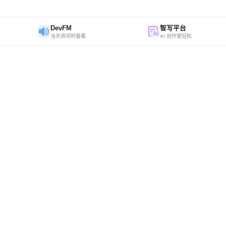
DevFM
智写平台
当天资讯听着看
AI 创作更轻松