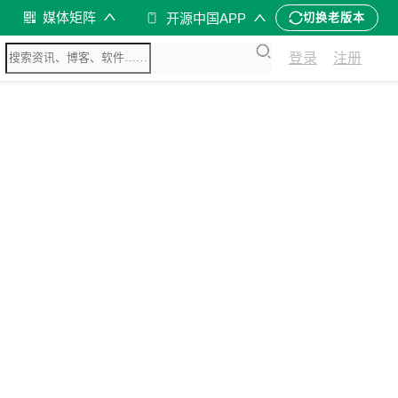
媒体矩阵
开源中国APP
切换老版本
登录
注册