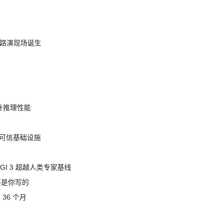
nt 路演现场诞生
提升推理性能
态的可信基础设施
AGI 3 超越人类专家基线
不是你写的
 36 个月