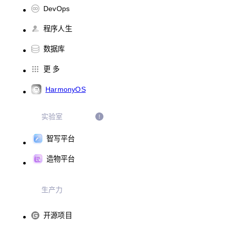
DevOps
程序人生
数据库
更 多
HarmonyOS
实验室
智写平台
造物平台
生产力
开源项目