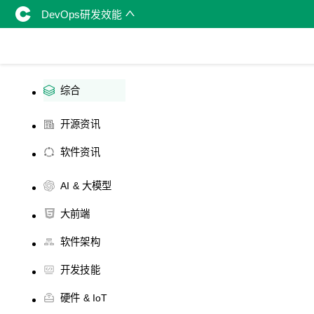
DevOps研发效能
综合
开源资讯
软件资讯
AI & 大模型
大前端
软件架构
开发技能
硬件 & IoT