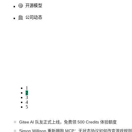
开源模型
公司动态
1
2
3
4
5
Gitee AI 队友正式上线，免费领 500 Credits 体验额度
Simon Willison 重新拥抱 MCP：无状态协议如何改变游戏规则