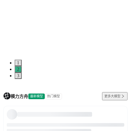
1
2
3
模力方舟
最新模型
热门模型
更多大模型