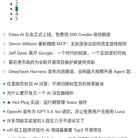
2
3
4
5
Gitee AI 队友正式上线，免费领 500 Credits 体验额度
Simon Willison 重新拥抱 MCP：无状态协议如何改变游戏规则
Jeff Dean 离开 Google：一个时代的结束，一个实验室的开始
慕尼黑市政府为全职开源项目维护者提供资助
DeepSeek Harness 宣布内测邀请，全网最大规模开源 Agent 路演现场诞生
任意网页划词 AI 问答：不用切换标签页的效率秘诀
为什么要开发又一个 AI 浏览器插件
🔥 Hot-Plug 实战：运行期管理 Solon 插件
OpenAI 宣布为 GPT-5.6 Sol 调优，并让免费用户无限用 Luna
许多顶级实验室的人现在几乎不读论文了
xAI 前工程师评现代 AI 领域最重要 Top3 开源项目