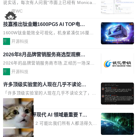
本的各个审批类型的审批单导出 2、优化各个审
artner同期预测,传统搜索引擎访问量年内将下滑
一下。来回切换几次，思路早断了。 今天介绍的
说实话，每次有人问我"市面上已经有 Monica、
核反确认审批的逻辑，使...
25%,AI载体流量占比突破40%;埃森哲2025年中
开源 Chrome 扩展 AI Helper，有一个划词浮动
Sider、Copilot for Chrome 这些 AI 浏览器插件
席WC
国消费者调研则指出,37%的用户在有明确购买需
工具栏功能，能让你在任意网页选中文本就直接
了，你为什么还要再做一个"，我都觉得这个问题
求时倾向于先问AI。几组数据指向一致:GEO已
用 AI，完全不用切换标签页。 划词工具栏是什
技嘉推出钛金雕1600PG5 AI TOP电
问得好。 因为我自己也是从用户变成开发者的。
从营销"加分项"变成品牌在AI时...
源：为发烧级主机与本地AI算力打造旗
么 安装 AI Helper 后，在任意网页选中文本，选
现有产品的天花板 我用过不少 AI 浏览器插件。
1600W钛金能效全可视化，机身紧凑仅16厘米
舰供电方案
区旁边会自动浮现一个工具栏： 工具 功能 典型
刚开始觉得都挺好——选中一段文字，弹出解
继2026台北电脑展首度亮相后，技嘉科技近日正
开
开源科技
场景 AI 搜索 联网搜索相关信息 看到陌生概念，
释；写邮件时帮你润色；看英文网页给你翻译摘
式发布钛金雕1600PG5 AI TOP电源。这款高端
想快速了解背景 解释 让 AI 解释选中文本 读到
要。但用久了你会发现，它们本质上都是同一类
2026年8月品牌营销服务商选型观察：
电源专为发烧级DIY主机与本地AI算力平台打
费解...
从流量思维到品牌资产思维的范式转移
东西：一个带网页上下文的聊天框。 它们能读取
造，整机长度仅16厘米，提供1600W额定功率
2026年的品牌营销服务商市场,正经历一场深刻
页面的文本，然后把文本丢给大模型，再返回一
与80PLUS钛金能效；支持ATX 3.1与PCIe 5.1
的价值重构。全球全案品牌代理机构市场从2025
开
开源科技
段回答。仅此而已。 这当然有用，但总觉得差点
规范，结合服务器级元件、完善供电线材与内置
年的83.1亿美元增长至2026年的86.6亿美元,年
意思。比如我在一个后台管理系统里，需要填50
许多顶级实验室的人现在几乎不读论文
实时LCD监控屏，可充分满足当下高阶PC主机
复合增长率达5.44%,预计2032年将突破120亿美
个表单字段，每个字段还有联动逻辑；比如我
了
的严苛使用需求。 澎湃功率，紧凑机身 钛金雕1
元。数字广告与公共关系相关服务市场更是从20
「许多顶级实验室的人现在几乎不读论文了，而
想...
600PG5 AI TOP具备强悍输出功率，同时实现
25年的8463亿美元扩张至2026年的8763亿美
且他们认为 ICLR/ICML/NeurIPS 充斥着大量过
局
机身尺寸大幅精简。整机长度仅16厘米，属于同
元。数字的背后是一个清晰的事实——品牌对专
度宣传和欺诈。」 OpenAI 研究员 Keller Jorda
功率段机身尺寸十分紧凑的1600W电源产品。小
xAI 前工程师评现代 AI 领域最重要 Top
业化营销服务的需求从未如此迫切。 但市场扩容
n 这条推文引发了广泛讨论。他不是在说风凉
巧机身有效提升市面主流标准A...
3 开源项目
的同时,服务商的竞争逻辑正在改变。2026年Top
话，他是说出了一个圈内人尽皆知但很少公开捅
Flash Attention 2 可能比我们所有人都活得久。
Agency年度合辑的观察指出,“产品”这个离消费
破的事实。 Jordan 随后补充了一句软化声明：
这句话不是来自某个技术博客，而是出自 Hieu
局
者最近的载体,在整个品牌营销层面的权重显著变