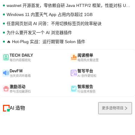
wastnet 开源首发，零依赖自研 Java HTTP/2 框架，性能对标 Undertow !
Windows 11 内置天气 App 占用内存超过 1GB
任意网页划词 AI 问答：不用切换标签页的效率秘诀
为什么要开发又一个 AI 浏览器插件
🔥 Hot-Plug 实战：运行期管理 Solon 插件
TECH DAILY
阅读榜单
每日内容报纸化
每周热文看这里
DevFM
智写平台
当天资讯听着看
AI 创作更轻松
激励活动
智库报告
参与活动赢源石
行业技术报告
AI 造物
更多造物项目