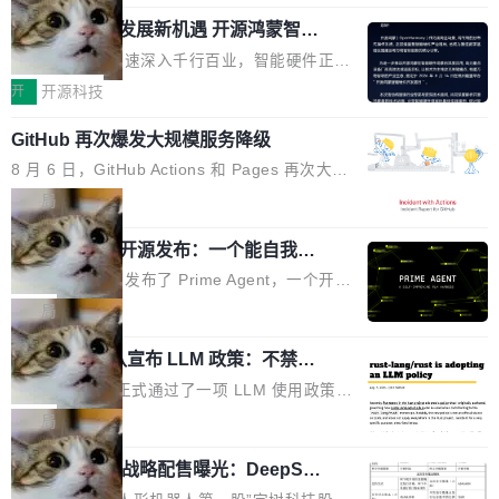
「我不认为这些会议上大部分论文都在过度宣传
Pham 的一条推文。Hieu Pham 是谁？他是 xAI
高了。全域营销服务商的竞争正在从规模转向深
或造假。问题是，作为读者，如果你筛选出那些
共商智能硬件发展新机遇 开源鸿蒙智能
的早期工程师之一，在 Grok 训练基础设施团队
度,案例厚度、全域覆盖、多线协同...
硬件开发者日杭州站即将举行
看起来最令人兴奋的论文，那它们大部分都是过
工作过。近日他在 X 上发了一条帖子，列出了他
随着万物智联加速深入千行百业，智能硬件正从
度宣传的。」 这才是真正的痛点。不是所有论文
认为现代 AI 领域最重要的三个开源项目。 第一
单点设备迈向智能化、网联化、协同化发展。作
开
开源科技
都有问题，是最吸引眼球的那批论文最有问题。
个名字毫无悬念：Flash Attention 2。 Hieu 的
为面向全场景、跨终端的分布式操作系统，开源
他引用的帖子来自 Mathew Shen，一位 ICLR 2
理由很具体。FA 系列不需要解释，但 FA2 是他
GitHub 再次爆发大规模服务降级
鸿蒙通过统一技术底座和分布式能力，为不同类
026 的读者：「看了篇 ...
认为最重要的一个——复杂度恰到好处，刚好能
型智能设备的开发、连接与互联提供关键支撑，
8 月 6 日，GitHub Actions 和 Pages 再次大规
驱动你去学 CuTe，但还没被那些"邪恶的" Hopp
也为产业链企业探索产品创新与商业增长打开新
模服务降级，Actions 完全不可用超过 5 小时，
局
er++ 优化所淹没，足够容易修改和适配。 更关
的空间。 8月14日，开源鸿蒙智能硬件开发者日
webhook 停发，连自托管 runner 也因调度层故
键的是 FA2 的持久性...
（OHDD：OpenHarmony Hardware Develope
Prime Agent 开源发布：一个能自我改
障无法工作。Pages、Copilot code review、C
进的编程 Agent，ARC-AGI 3 超越人类
r Day）将在杭州启航。活动面向智能硬件产业
opilot coding agent 全部受影响。从检测到完全
Prime Intellect 发布了 Prime Agent，一个开源
专家基线
链企业和开发者，邀请行业专家与资深技术顾
恢复，大约 12 小时。 这是 2026 年 8 月的第六
的编程 Agent Harness，核心设计围绕两个抽
局
问，围绕开源鸿蒙技术能力、设备适配、芯片适
起事故，其中四起与 AI/Copilot 服务相关。 Git
象：Recursive Language Model（RLM）和 C
配、功耗与稳定性调优、兼容性测评及统一互联
Hub 员工 kdaigle 在 HN 讨论中贴出了一组数
Rust 项目团队宣布 LLM 政策：不禁
ontinual Harness。在 ARC-AGI 3 基准测试
等内容展开系统讲解和实战交流，帮助企业进一
止，但你要承认哪些代码不是你写的
据：2025 年全年 10 亿次 commit。现在，每周
上，Prime Agent + Opus 5 的组合达到了 95.
Rust 语言项目正式通过了一项 LLM 使用政策，
步了解开源鸿蒙在智能...
2.75 亿次，全年预计 140 亿次。GitHub...
5% RHAE Best@1，超过了 ARC 报告的人类专
覆盖 rust-lang/rust 单一仓库的代码贡献。这不
局
家基线 95.4%。 不是又一个 coding agent 包装
是项目级别的官方立场，目前由五个团队采纳，
器 Prime Agent 的架构和市面上大多数 coding
宇树科技 IPO 战略配售曝光：DeepSe
但它可能是主流开源项目中关于 AI 辅助贡献最
ek 获配 93.3 万股，锁定 36 个月
agent 有本质区别。大多数 agent harness 的设
细致的一份规则。 政策的核心只有一句话：LLM