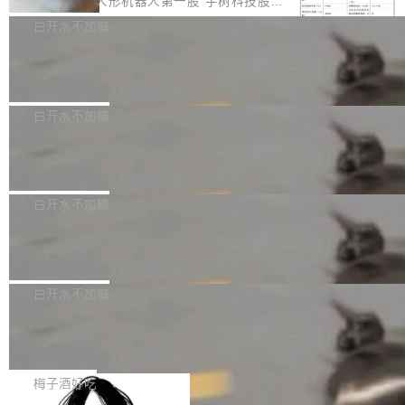
8月6日晚间，“人形机器人第一股”宇树科技股份
计是基于早期模型的能力—...
可以用来分析、提炼、审阅、建议，但不能用来
有限公司披露IPO发行价格及战略配售结果，杭
白开水不加糖
创作。 具体来说，LLM 生成的代码可以提交，
州深度求索人工智能基础技术研究有限公司（De
但必须满足五个条件：预先安排、非关键、高质
Docker 29.7.2 发布
epSeek）获配93.3399万股，按150.8元/股发行
量、充分测试、充分审查，并且必须披露。LLM
价格计算，认购金额约1.41亿元，股份锁定期为
Docker 29.7.2 现已发布，具体更新内容如下：
不得生成涉及安全性的关键变更，除非作者本身
36个月。 公告显示，本次宇树科技战略配售对
Bug fixes and enhancements 修复多次传递同
白开水不加糖
就是领域专家。即使如此，政策也"强烈不建
象主要包括长期投资机构、与公司业务具有战略
一环境变量时，docker service create和docker
议"这么做。 对于不披露的情况，审核者可以直
Apache Fluss 毕业成为顶级项目
合作关系或长期合作愿景的大型企业、科创板保
service update会发生 panic 的问题。docker/cl
接关闭 PR，无需解释。 政策作者 Jynn Ne...
荐人跟投子公司，以及公司高级管理人员和核心
i#7145 修复了 Docker Engine 29.7.0 中引入的
今年 7 月，Apache Fluss 的毕业提案在 Apach
员工参与设立的专项资产管理计划。其中，Dee
一个回归问题，该问题导致拉取镜像时会拒绝包
e 孵化器项目管理委员会（IPMC）投票中获得
白开水不加糖
pSeek作为与宇树科技具备战略合作关系的企
含绝对 hardlink 目标的镜像（此类镜像由某些镜
全票通过，随后获 Apache 软件基金会董事会批
业，获配股份数量占本次发行数量的2.31%。 除
马斯克 AI 百科项目 Grokipedia 被曝数
像构建工具生成）。moby/moby#53305 修复了
准。今天，Apache 软件基金会正式宣布 Apach
DeepSeek外，腾讯旗下上海启善投资有限公司
月未更新
Docker Engine 29.7.0 中引入的一个回归问
e Fluss 孵化毕业，成为 Apache 顶级项目（TL
埃隆·马斯克推出的AI百科项目 Grokipedia 被曝
获配9...
题，该问题可能导致在旧版 Linux 内核...
P）！这一里程碑不仅标志着 Fluss 迈入新的发
长期停止内容更新，未能实现其作为“AI版维基百
白开水不加糖
展阶段，也将进一步推动流式存储、实时湖仓与
科”替代品的目标。 据 Lawfare 最新调查，自今
AI 数据基础加速融合，为实时数据基础设施的发
Solon I18n：三种解析器，零样板代码
年4月以来，Grokipedia 页面更新功能基本停
展开启新的篇章。
滞，过去三个月内没有任何条目完成更新，用户
如果你在 Spring Boot 里做过国际化，流程大概
提交的编辑请求也长期处于待处理状态。 Groki
是这样的：配 MessageSource 的 Bean、写 R
梅子酒好吃
pedia 于去年底上线，定位为由人工智能生成内
eloadableResourceBundleMessageSource、