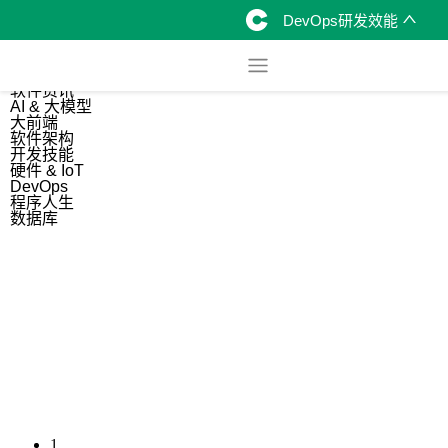
DevOps研发效能
综合
开源资讯
软件资讯
AI & 大模型
大前端
软件架构
开发技能
硬件 & IoT
DevOps
程序人生
数据库
1