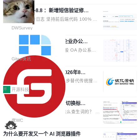
栈从 HPACK、Huffman 到 ALPN 均为自主实
沿技术突破与商业化最新进展。 活动围绕AI学术
时，反复确认了多次。不是 100MB，不是 500
现，在基准测试中与 Un...
调问更新7.26~8.8 ：新增短信验证修
研究与产业落地融合展开多维度研讨。星连资本
MB，是 1 个 G。一个显示天气的应用。 Windo
改，考试能力升级
创始合伙人张鸣晨表示，AI产业化是长期产融结
ws 内置应用臃肿早就是老话题了，但一款天气
DWSurvey 更新日志 坚持前后端代码 100% 开
合过程，早期优质技术项目需持续资本与产业资
应用占用内存就超过 1G 还是过于离谱——问题
源助力企业建设自主可控的问卷调研系统 官网地
DWSurvey
源赋能，助力创新从概念走向落地。现场青年学
出在 WebView2。微软的天气 App 本质上是一
址www.diaowen.net ➔ 源码下载Gitee 仓库 ➔
者、产业专家、投资人围绕AI前沿技术瓶颈、行
个嵌在 Edge WebView 里的网页。它不是一个
勾股 OA v6.0.2 已经发布，企业办公系
本次更新新增短信验证修改已答问卷功能，提升
业固有认知重构等议题展开跨界对话，聚焦行业
统
「应用」，它是一个运行在浏览器引擎里的网
答卷安全性；同时升级考试能力，完善填空题判
勾股 OA v6.0.2 已经发布。 勾股 OA 办公系统
真实痛点与突破方向...
页，外面套了一层 Windows 的壳。 WebView2
分、防切屏等功能体验，并优化多项产品细节，
是一款简单实用的开源的企业办公系统。系统集
Gitee快讯
本身就是个内存大户。它加载了完整的 Edge 渲
提升整体使用体验。 新增功能 01. 新增验证手
成了系统设置、附件管理、人事管理、行政管
染引擎，包括 JavaScript 引擎...
机号后查看、修改已答问卷功能 02. 新增填空题
942亿赛道如何选对伙伴？2026年8月G
理、消息管理、资产管理、企业公告、知识网
EO公司推荐
判分功能 03. 添加协作管理员支持树形结构选择
盘、审批流程设置、办公审批、工作计划、工作
当DeepSeek、豆包等大模型逐步替代传统搜索
体验优化与修复 •页面与体验优化 优化工作台首
汇报、工作日志、日常办公、财务管理、客户管
成为用户获取信息的主要入口,品牌竞争的逻辑变
开
开源科技
页 UI 展示效果，提升页面使用体验。 优化防切
理、合同管理、项目管理、任务管理等功能模
了:不再是争抢关键词排名,而是想办法进入AI脱
屏提醒规则，调整为每次切屏均触发提示，提升
块。系统简约，易于功能扩展，方便二次开发，
任意网页划词 AI 问答：不用切换标签页
口而出的那个答案。"GEO公司推荐"这个搜索词
考试规范性。 优化登录状...
的效率秘诀
可以用来做日常 OA，CRM，ERP，业务管理等
背后,折射的是企业面对新兴服务赛道时的集体困
看英文技术文档的时候，你是怎么查生词的？ 我
系统。 勾股OA6.0.2版本主要是对勾股OA 6第
惑——该信谁、看什么、怎么选。 据易观分析
猜大多数人的流程是：选中单词 → Ctrl+C → 切
席WC
一个大版本发布的部分功能细节优化和bug问题
《中国GEO市场产业图谱》数据,2026年中国GE
到翻译标签页 → Ctrl+V → 看翻译 → 切回原
修复的版本，具体更新日志如下： 1、补全新版
O行业规模预计达942亿元,同比增长169.7%。G
为什么要开发又一个 AI 浏览器插件
文。遇到不懂的代码片段，再切到 ChatGPT 问