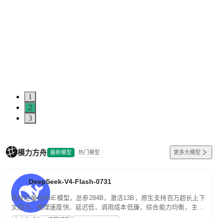
1
2
3
模力方舟
最新模型
热门模型
更多大模型
DeepSeek-V4-Flash-0731
高效轻量化MoE模型，总参284B，激活13B，原生支持百万超长上下
文能力。推理速度快、延迟低、调用成本低廉，综合能力均衡，主打
高并发、轻量化任务，适合日常对话、内容创作、基础 RAG、批量