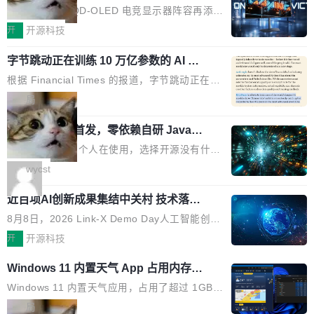
ED 面板加持，320Hz 极速与影院级画
mber 之外，再没有任何实质性回应。Rovo 至
的 1/100。 具体来说，GPT-5.6 Sol 做一次典型
技嘉科技旗下 QD-OLED 电竞显示器阵容再添旗
面兼得
今仍处于漏洞未修复状态。 攻击链路 攻击链并
的多轮搜索请求需要超过 10 秒，端到端成本约
舰新作。GO27Q32 将于 2026 年 9 月 15 日正
开
开源科技
不复杂。 受害者给 Rovo 提了一个正...
0.03 美元。对于需要反复搜索的 agent 工作流
式上市，以 27 英寸 QHD 分辨率、三星显示 Pe
来说，这个速度和成本都"高得让人没法用"。而
字节跳动正在训练 10 万亿参数的 AI 模
nta Tandem 五重发光架构为核心，为高端玩家
型
4B 开源模型在推理速度上快了几个数量级，成
打造速度与画质不妥协的沉浸体验。 GO27Q32
根据 Financial Times 的报道，字节跳动正在训
本低了两三个数量级。 问题在于，小模型开箱即
搭载三星最新 QD-OLED 面板，采用 5 层串联
练一个 10 万亿参数的 AI 模型，目前处于预训练
局
用时的检索能力确实远不如闭源前沿模型。差距
式发光结构，并装配全新 ObsidianShield 抗反
阶段。 10 万亿是什么概念？Anthropic 目前最
在哪？就在 RL 后训练。 从 RAG 到 agentic...
射镀膜，黑阶表现提升可达40%，并将表面硬度
wastnet 开源首发，零依赖自研 Java H
大的模型 Mythos 5 约 8 万亿参数。DeepSeek
TTP/2 框架，性能对标 Undertow !
由2H升級至3H，画面对比度与强度都提升的同
V4-Pro 是 1.6 万亿。月之暗面的 Kimi K3 是 2.
这个项目一直是个人在使用，选择开源没有什么
时还具有 320Hz 刷新率与 0.03ms GTG 灰阶响
8 万亿。美团 LongCat-2.0 是 1.6 万亿。字节
动机理由，就是想开源了，如果非要说一个，那
wycst
应时间，从源头消除拖影与动态模糊。 1.突破 O
跳动的这个未命名模型，直接跳到了 10 万亿。
就是它多少弥补了国产 Java 自研 HTTP/2 框架
LED 画质局限，暗部细节...
预训练通常需要 3 到 6 个月，之后还有微调阶
近百项AI创新成果集结中关村 技术落地
这块空白——放眼国产 Java 生态，能拿出手的
与产业迭代提速
段。按这个时间线，最早可能在 2026 年底或 2
HTTP/2 网络框架，要么闭源，要么底层建立在
8月8日，2026 Link-X Demo Day人工智能创新
027 年初发布。 这个节点很微妙。Anthropic 刚
Netty 之上，真正自研的 Java 实现几乎没有。
项目展在北京中关村举办。本次活动由星连资
开
开源科技
在 5 月发布了 Mythos 5...
wastnet 是一款完全自研、零第三方依赖的轻量
本、华清普智AI孵化器主办，汇聚近2000名产
Windows 11 内置天气 App 占用内存超
级 Java 网络应用框架，核心基于 JDK 原生 NI
业、学术、投资人士，集中展出近百项覆盖AI芯
过 1GB
O 构建 Reactor 多路复用模型，不依赖 Netty、
片、算力、模型、应用全链条创新项目，聚焦AI
Windows 11 内置天气应用，占用了超过 1GB
Tomcat 等任何第三方网络库。其 HTTP/2 协议
技术产业化落地与资本对接，呈现当前国内AI前
内存。 Notebookcheck 的测试发现这个数字
局