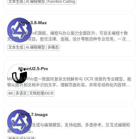
文本生成
AI 编程模型
Function Calling
文案处理等普惠刚需场景。
Qwen3.8-Max
2.4万亿参数MoE旗舰，编程与办公能力全面跃升，可自主编程十数
天交付完整项目。胜任法律、金融、设计等数百种专业任务，一次对
话端到端交付生产级成果。原生视觉理解贯穿规划、执行与验证全流
文本生成
AI 编程模型
多模态
程，支持超长文档与长视频的深度语义解析。长程任务中自主规划与
闭环迭代，持续进化。
MinerU2.5-Pro
MinerU2.5-Pro是一款面向复杂文档解析与 OCR 场景的专业模型，能
够从图片和文档中识别文字、理解页面布局，并将非结构化内容转换
为便于存储、检索和二次处理的结构化结果。
8K
多语言
文档处理/OCR
Wan2.7-Image
万相 2.7 图像生成与编辑模型，支持组图、多图参考、交互式编辑和
最高 2K 输出。