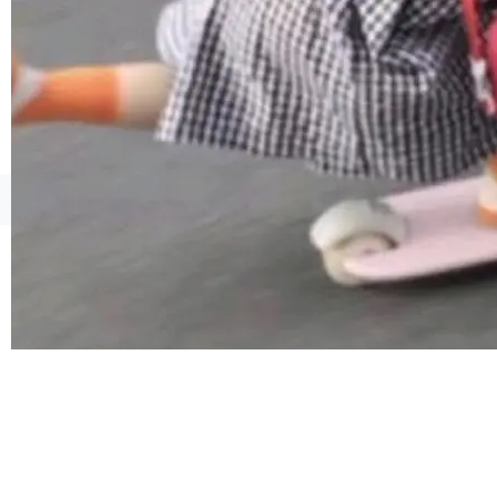
合。方案缺了、配置冲突了、全 null 了。要知道
哪些组合有效，作者说，你得靠"文档、校验、或
者部落知识"。 换个写法。Rust 的 enum，两个
变体：Switchable...
©OSCHINA(OSChina.NET)
京ICP备2025119063号