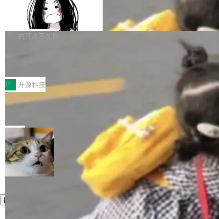
容的百科平台，被马斯克视为传统众包百科网站
Apache Doris 4.1 全面增强 Iceberg：
声明 LocaleResolver、注册 LocaleChangeInt
支持 UPDATE、MERGE INTO 与 Iceb
维基百科的替代方案。Lawfare 调查发现，无论
erceptor…五六步之后才能看到第一行翻译文
Apache Doris 4.1 要补齐的，正是缺失的那一
erg V3
热门页面还是低关注度页面，均未出现近期更
本。 Solon 换了个方式。整个 i18n 模块围绕三
半。在已有查询能力的基础上，Doris 进一步支
白开水不加糖
新，相关问题并非局限于特定领域，而是在不同
个解析器、一个注解、一个工具类展开——没有
持了 UPDATE、DELETE、MERGE INTO 等数
主题和访问量页面中普遍存在。 调查人员最初认
XML、没有拦截器注册、没有样板配置。 资源
Testin XAgent：CIO智能测试落地指南
据修改操作、完整的表结构管理与分区演进，以
为，Grokipedia可能只是限...
文件的约定 把文件放到 resources/i18n/ 下： r
及 rewrite_data_files、expire_snapshots 等日
7月30日，TiD2026质量竞争力大会在北京中关
esources/i18n/messages.properties ...
常维护操作，并完整支持 Iceberg V3 格式。
村国家自主创新示范区会议中心开幕。本届大会
开
开源科技
由中关村智联软件服务业质量创新联盟主办，以
让非法状态不可表示：一篇关于 ADT
“智构可信·质创未来——AI原生时代的质量新范
的帖子在 Reddit 火了
式”为主题，直面AI从实验室走向规模化产业落地
有一种东西，一旦用过就回不去了。Alex Fedos
的核心质量命题。会上，《2026智能研发生产力
eev 管它叫"软件设计的基石"。 他说的东西不新
局
工具选型手册》发布，Testin云测的Testin XAge
鲜——代数数据类型（ADT），尤其是和类型
nt智能测试系统入选AI测试领域代表产品。对CI
（sum type）。但他说清楚了一件事：这不是类
O而言，这提示了一个转变：AI测试正在从效率
型系统的学术体操，是日常编码的思维方式。 文
工具升级为企业的质量基础设施。 CIO面对的新
章从一个简单的例子切入。一个网站的深色主题
现实 过去两年，CIO们的焦虑清单上多了两项：
设置，如果用布尔值 + 可空字段来表示——bool
一是如何让大模型和智能体应用安全地从PoC走
ean 表示是否可切换，nullable 的默认模式、浅
向生产，二是如何让测试团队跟得上AI应用...
色方案、深色方案——会产生大量无意义的组