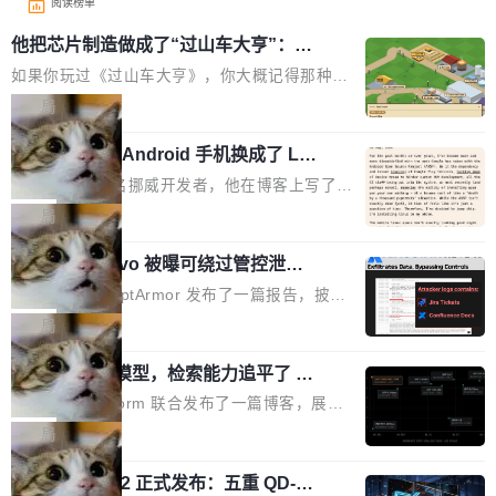
阅读榜单
他把芯片制造做成了“过山车大亨”：一
个浏览器里的半导体工厂
如果你玩过《过山车大亨》，你大概记得那种俯
瞰视角——小人在公园里走来走去，游乐设施运
局
转着，一切都在你的注视下运行。现在想象同样
一名开发者将 Android 手机换成了 Lin
的视角，但公园里不是过山车，而是一座完整的
ux，称“AOSP 已死”
芯片制造工厂。 这就是 Chip Tycoon。 一个黄
Runarcn 是一名挪威开发者，他在博客上写了一
色的小车载着一片硅晶圆，穿过 20 栋建筑，从
篇文章，标题很直白：《I'm switching my phon
局
石英砂一路走到封装好的芯片。晶圆在每一站都
e from Android to Linux》。 他的核心论点很简
会发生肉眼可见的变化——长晶体、抛光、涂光
Atlassian Rovo 被曝可绕过管控泄露 J
单：AOSP（Android Open Source Project）
ira 和 Confluence 数据，厂商两个月没
刻胶、蚀刻、离子注入、铜互联。公园中央是一
已经死了。不是技术上死了，而是作为一个真正
安全公司 PromptArmor 发布了一篇报告，披露
回复
个环形路线，因为芯片制造需要把光刻流程重复
的开源项目死了。Google 把越来越多的核心功
Atlassian 的 AI agent Rovo 存在严重的数据泄
局
大约 60 次，每次一层。动画里简化为 4 圈。 整
能从 AOSP 移到了闭源的 Google Play Service
露漏洞：攻击者可以通过 indirect prompt inject
个项目只有一个 HTML 文件。没有构建步骤，没
s 里，设备树和内核源码被厂商锁死，你能看到
一个 4B 开源模型，检索能力追平了 G
ion（间接提示注入）窃取整个 Atlassian 租户内
有依赖，没有网络请求。屏幕上每个形状都是 C
PT-5.6 Sol，成本降到 1/100
代码但你改不了，改了也刷不进去。 为什么 AO
的 Jira 工单和 Confluence 文档，全程不需要任
Neon 和 Castform 联合发布了一篇博客，展示
anvas 上纯手...
SP 不够用了 Runarcn 列举了几条他离开 Andro
何人工审批。 更值得注意的是，这个漏洞在 5
了一个惊人的结果：一个 4B 参数的开源模型，
局
id 的具体理由： Google Pla...
月 23 日就报告给了 Atlassian，两个多月过去
经过 RL 后训练之后，在检索任务上的准确率追
了，公司除了表示"感谢"并分配了一个 case nu
技嘉 GO27Q32 正式发布：五重 QD-OL
平了 GPT-5.6 Sol，但每次请求的成本只有对方