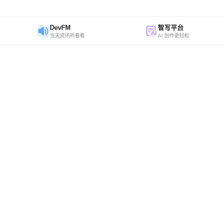
DevFM
智写平台
当天资讯听着看
AI 创作更轻松