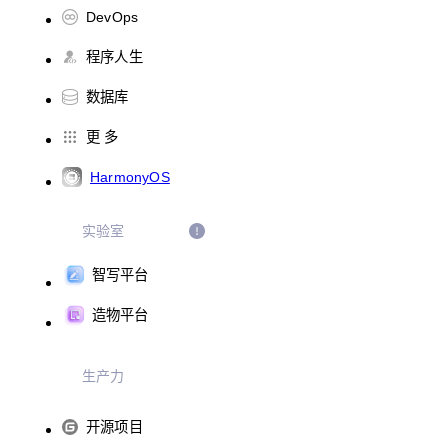
DevOps
程序人生
数据库
更 多
HarmonyOS
实验室
智写平台
造物平台
生产力
开源项目