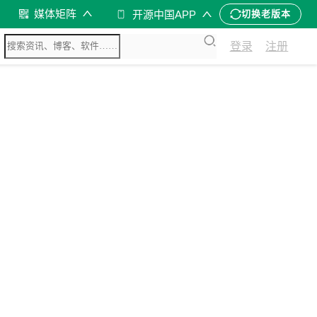
媒体矩阵
开源中国APP
切换老版本
登录
注册