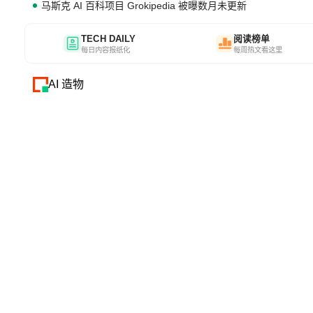
马斯克 AI 百科项目 Grokipedia 被曝数月未更新
TECH DAILY
阅读榜单
每日内容报纸化
每周热文看这里
AI 造物