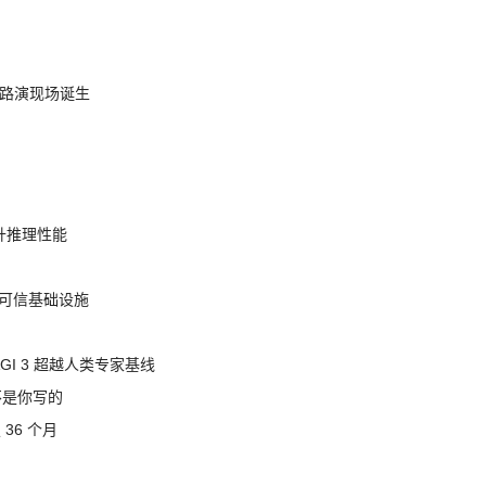
nt 路演现场诞生
提升推理性能
态的可信基础设施
AGI 3 超越人类专家基线
不是你写的
 36 个月