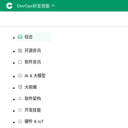
DevOps研发效能
综合
开源资讯
软件资讯
AI & 大模型
大前端
软件架构
开发技能
硬件 & IoT