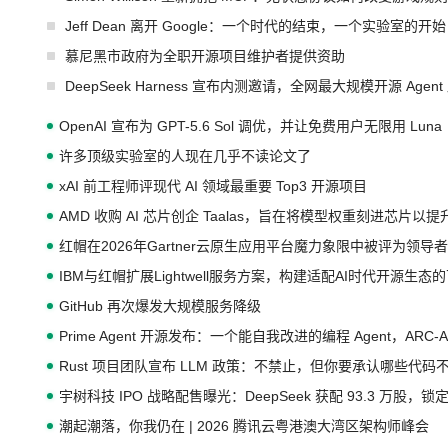
Jeff Dean 离开 Google：一个时代的结束，一个实验室的开始
慕尼黑市政府为全职开源项目维护者提供资助
DeepSeek Harness 宣布内测邀请，全网最大规模开源 Age
OpenAI 宣布为 GPT-5.6 Sol 调优，并让免费用户无限用 Luna
许多顶级实验室的人现在几乎不读论文了
xAI 前工程师评现代 AI 领域最重要 Top3 开源项目
AMD 收购 AI 芯片创企 Taalas，旨在将模型权重刻进芯片以
红帽在2026年Gartner云原生应用平台魔力象限中被评为领导者
IBM与红帽扩展Lightwell服务方案，构建适配AI时代开源生
GitHub 再次爆发大规模服务降级
Prime Agent 开源发布：一个能自我改进的编程 Agent，ARC-
Rust 项目团队宣布 LLM 政策：不禁止，但你要承认哪些代码
宇树科技 IPO 战略配售曝光：DeepSeek 获配 93.3 万股，锁定
潮起潮落，你我仍在 | 2026 腾讯云粤港澳大湾区架构师峰会