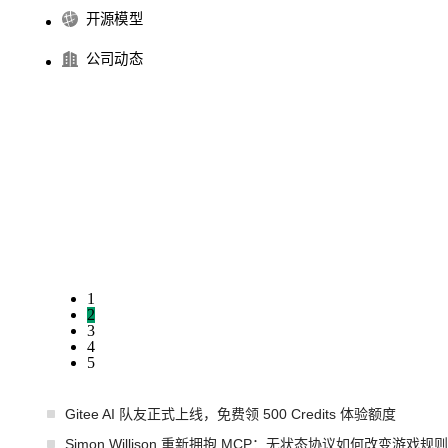
开源模型
公司动态
1
2
3
4
5
Gitee AI 队友正式上线，免费领 500 Credits 体验额度
Simon Willison 重新拥抱 MCP：无状态协议如何改变游戏规则