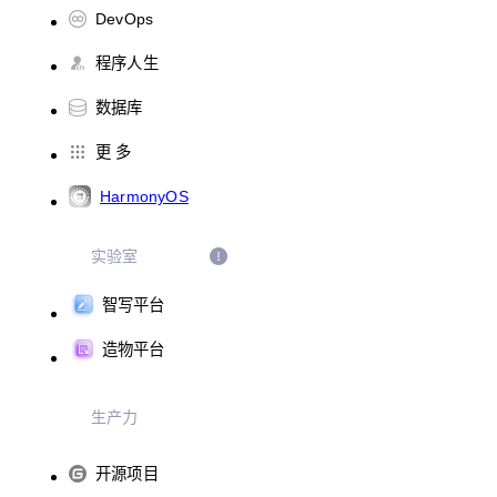
DevOps
程序人生
数据库
更 多
HarmonyOS
实验室
智写平台
造物平台
生产力
开源项目