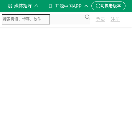
媒体矩阵
开源中国APP
切换老版本
登录
注册