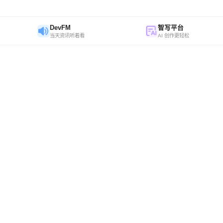
DevFM
智写平台
当天资讯听着看
AI 创作更轻松