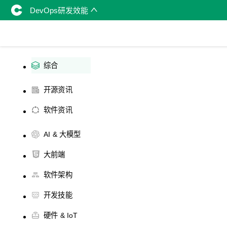
DevOps研发效能
综合
开源资讯
软件资讯
AI & 大模型
大前端
软件架构
开发技能
硬件 & IoT