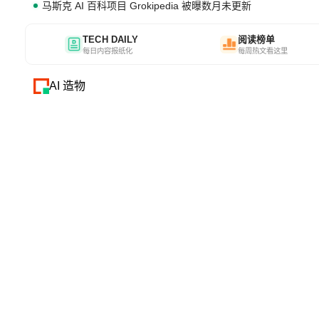
马斯克 AI 百科项目 Grokipedia 被曝数月未更新
TECH DAILY
阅读榜单
每日内容报纸化
每周热文看这里
AI 造物