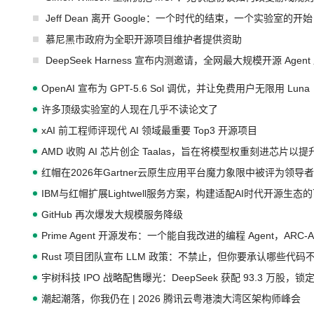
Jeff Dean 离开 Google：一个时代的结束，一个实验室的开始
慕尼黑市政府为全职开源项目维护者提供资助
DeepSeek Harness 宣布内测邀请，全网最大规模开源 Age
OpenAI 宣布为 GPT-5.6 Sol 调优，并让免费用户无限用 Luna
许多顶级实验室的人现在几乎不读论文了
xAI 前工程师评现代 AI 领域最重要 Top3 开源项目
AMD 收购 AI 芯片创企 Taalas，旨在将模型权重刻进芯片以
红帽在2026年Gartner云原生应用平台魔力象限中被评为领导者
IBM与红帽扩展Lightwell服务方案，构建适配AI时代开源生
GitHub 再次爆发大规模服务降级
Prime Agent 开源发布：一个能自我改进的编程 Agent，ARC-
Rust 项目团队宣布 LLM 政策：不禁止，但你要承认哪些代码
宇树科技 IPO 战略配售曝光：DeepSeek 获配 93.3 万股，锁定
潮起潮落，你我仍在 | 2026 腾讯云粤港澳大湾区架构师峰会