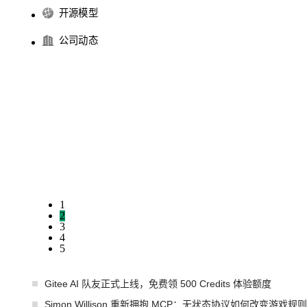
开源模型
公司动态
1
2
3
4
5
Gitee AI 队友正式上线，免费领 500 Credits 体验额度
Simon Willison 重新拥抱 MCP：无状态协议如何改变游戏规则