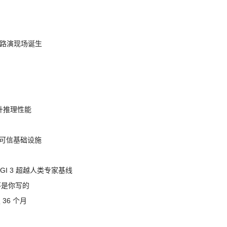
nt 路演现场诞生
提升推理性能
态的可信基础设施
AGI 3 超越人类专家基线
不是你写的
 36 个月