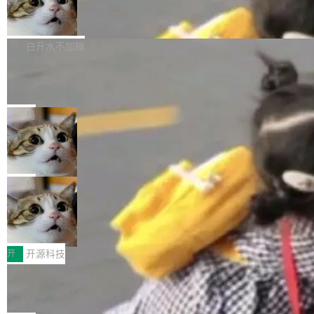
的图像元素不在同一个子树中，则它们将不再关
至今）的所有 commit，同样交由 AI 分析提炼。
Firefox 153.0.3 发布
ebastian Pipping 写在博客里的话。8 月 4 日，
联 加...
经过人工复核，准确度令人满意。这一方法也为
他宣布了一个新消息：从 2026 年 8 月 1 日起，
Firefox 153.0.3 现已发布，具体更新内容如
社区爱好者提供了高效跟踪新版本的思路。
他可以全职维护 libexpat 了，最长 6 个月。发
下： New Smart Window 包含多项增强功能：
白开水不加糖
工资的是慕尼黑市政府。 libexpat 是一个 C99
<ul> <li>现在建议列表会显示更多结果，方便用
编写的流式 XML 解析器，MIT 许可证。和 libx
Cloudflare Computer 开源：你的 Age
户查找历史记录和切换到已打开的标签页。（<a
nt 需要一台电脑，而不是一个容器
ml2 一样，它是世界上使用最广泛的 XML 解析
href="https://bugzilla.mozilla.org/show_bug.c
Cloudflare 开源了名为 @cloudflare/computer
库之一。你的操作系统、浏览器、无数的基础设
gi?id=2019042">Bug&nbsp;2019042</a>）</l
的 npm 包。项目的核心论点是：容器不适合 Ag
局
施软件，很可能都在用它。而过去十年，维护它
i> <li>现在，助手可以直接使用 Exa 的网络搜索
ent 计算。真正适合的，是 Isolate。 Cloudflare
的人一直在用业余...
结果回答问题，而无需将问题转交给搜索引擎。
OpenAI 公开邮件和聊天记录回应苹果
工程师在这件事上没什么可谦虚的——他们用 W
诉讼，称“Apple is getting this wron
（<a href="https://bugzilla.mozilla.org/show_
orkers 跑了十年 Isolate。用 CEO Matthew Pri
上个月，苹果一纸诉状把 OpenAI 告上法庭，指
g”
bug.cgi?id=204...
nce 的话说：「我们一生都在用 Isolate 运行代
控其挖角苹果前员工并窃取商业秘密。苹果的诉
局
码，而 AI Agent 不需要容器，它们需要的是 Iso
状把 OpenAI 描述成一个系统性地从前东家挖
late。」 容器为什么不合适 容器的问题在于启动
HUAWEI MatePad Edge上架WorkBu
人、套取机密信息的对手。 OpenAI 没发律师
ddy鸿蒙PC版，说话就能干活的AI办公
和销毁都太重了。一个 Agent 要执行的任务可能
函，也没选择庭外沉默。它在官网贴了一篇博
全能AI工作台WorkBuddy鸿蒙PC版上架HUAWE
搭子
只需要几毫秒的 CPU 时间，但容器从冷启动到
文，标题只有六个字：Apple is getting this wro
I MatePad Edge应用市场，直接下载即可使
开
开源科技
就绪要花数秒。如果未来有十...
ng。 然后，它把邮件往来和 iMessage 聊天记
用，与鸿蒙电脑上的体验一致。值得一提的是，
录全贴了出来。 他发错人了 苹果外部律师 Gabr
FFmpeg 9.0 发布：代号“Lei”，以此纪
这是目前市面上唯一支持平板接入WorkBuddy P
念中国开发者雷霄骅
iel Gross 来自 Weil 律所，2 月 23 日下午 5:53
C版的产品，搭载“人机双写”重磅功能——你写
全球知名开源多媒体框架 FFmpeg 今天正式发