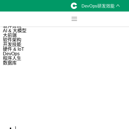
DevOps研发效能
综合
开源资讯
软件资讯
AI & 大模型
大前端
软件架构
开发技能
硬件 & IoT
DevOps
程序人生
数据库
1