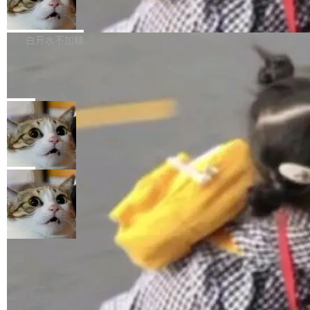
简单：开发者工具必须开源。 理由不是传统的自
商汤 SenseNova U1.5-Lite-Preview
i）在 X 上发帖： 「如果你是 Agent Harness 相
开源
由软件情怀，而是一个跟 AI agent 直接相关的
关开源项目的开发者，希望参加 DeepSeek Har
商汤科技宣布面向社区开源轻量级统一多模态模
技术判断。 两行 prompt 就能个性化任何软件 C
ness 的内测，可以回复或私信联系我。请附上
型的预览版本 SenseNova U1.5-Lite-Preview。
白开水不加糖
rawshaw 给出了两个 prompt。 第一个： "下载
GitHub id 以及开源代表作。」 DeepSeek 曾在
公告称，SenseNova U1.5-Lite-Preview并非简
某个软件的源码，在本地构建。修改 agent ...
官方招聘信息中写过一条简洁有力的公式：Mod
Ubuntu 将核心系统包从 deb 转成了 s
单的模型规模升级，而是基于 SenseNova U1
nap
el + Harness = Agent。模型负责理解和推理，
的一次系统性迭代，不仅在同一架构中贯通视觉
Ubuntu 正在把又一个核心系统包从 deb 转为 s
Harness 负责把能力落到真实环境中——调用工
理解、推理、生成与编辑，还仅以 8B-MoT 的轻
nap。这次是 hwctl——一个用来检查 Ubuntu
局
具、读写文件、管理上下文、处理错误、完成闭
量大小，将能力推进到4K、更精细的真实质感、
硬件认证状态的命令行工具。 Canonical 工程师
环。崔添翼招人的标...
更复杂的视觉控制和可持续迭代编辑。 相比 U
Dario Amodei 担心新人来 Anthropic
Alan Griffiths 在邮件列表中说得很直白：「hwc
只为金钱，不为使命
1，U1.5-Lite-Preview 在以下方向上带来了显著
tl 是一个 Ubuntu 专有的包，它和它的依赖项都
顶级 AI 研究员在两家公司之间来回跳，中间只
提升： 原生支持4K图像生成； 更精细的局部纹
是 Ubuntu 专有的，不会用在其他发行版上。」
隔了几天。 Lilian Weng 上周刚宣布因健康原因
局
理、细节与真实世界质感； 更准确的中英文文字
所以 deb 版本的受众实际上为零。既然只有 Ub
离开 Thinking Machines Lab，说自己作为联合
生成与复杂版式组织； 更稳定的图...
untu 用户在用，那用 snap 打包就没什么可纠结
FFmpeg 9.0 发布
创始人的角色「太累了」。几天后，The Inform
的。 从 deb 到 snap 的迁移路径 hwctl 是 rust-
ation 就曝出她将重回 OpenAI，负责递归自我
FFmpeg 9.0 现已发布，包含多项改进。官方更
hwlib 硬件 API 库的一部分，命令行工具负责查
改进方向的研究。她是 Thinking Machines 过
新日志列出的 9.0 版本主要更新内容如下： 扩
白开水不加糖
询 Ubuntu 的硬件认证数据库。...
去一年内第四个离开的联合创始人。 这家由前
展 AMF 色彩转换器 (vf_vpp_amf) 的 HDR 功能
OpenAI CTO Mira Murati 创立的公司，连创始
DeepSeek V4 Flash 单日消耗 8 万亿 t
MP4 muxer 中支持 LCEVC 音轨复用 Playdate
okens 登顶热搜
团队都留不住。 但 Thinking Machines 不是唯
视频编码器和多路复用器 添加 v360_vulkan filt
8 万亿 tokens。一天。一家公司的消耗。 Open
一在人才争夺战中失血的公司。六月，Google
er HE-AAC 960 解码 (DAB+) transpose_cuda