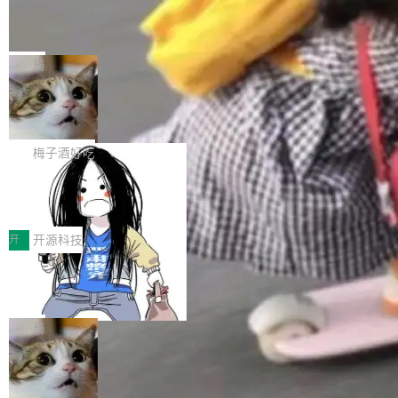
个独立于业务线程的全局通信引擎（Engine），
Jeff Dean 离开 Google：一个时代的结
Coding 从个人辅助工具逐步走向团队级、组织
产品应用、支撑保障、专题等五大方向。深信服
并实...
束，一个实验室的开始
级应用，企业在规模化落地过程中，对安全性、
AI算力网关（AI创新平台）成功入选！ 随着各行
Google 员工编号 20。MapReduce 作者之一。
可控性和代码质量提出了更高要求。 首先是数据
各业的Agent走向规模化建设，算力构成形态逐
Bigtable 作者之一。TensorFlow 的作者之一。
局
安全与合规要求。对于大多数普通研发场景，公
渐丰富，用户关注的重点也在发生变化：不只是
Gemini 的架构师。Google 首席科学家。 Jeff D
有云模型能够满足快速试用和效率提升的需求。
让AI用起来，还要进一步看清混合算力时代下，
🔥 SolonCode v2026.8.4 发布：界面
ean 在 Google 工作了 27 年后，宣布离职。 他
但对于金融、能源、医疗等对数据安全要求较...
字体可调、22 种语言、记忆搜索增强
Token花在哪里、算力是否被充分利用，以及持
不是一个人走。一同离开的还有 Sanjay Ghema
打开终端就能上岗的全中文编码智能体，这一轮
续增长的AI成本该如何优化。 深信服AI算力网关
wat（Google 员工编号 23，Jeff Dean 二十多
把「看得清、用母语、记得住」三件事一次补
梅子酒好吃
正是围绕这些实际问题，从Token治理和成本治
年的编程搭档，MapReduce 和 Bigtable 的共同
齐。 SolonCode 是什么 SolonCode 是杭州无
理两个方面，让用户的每一份算力都看得清、管
作者）、Quoc Le（Google 大脑核心成员，Se
让“代码语义理解”深度释放AI Coding
耳科技研发的企业级终端编码智能体——一位全
得住、用得稳、省得下、更安全！ 一、从现在开
价值潜能：华为云码道（CodeArts）
q2Seq 和 DocAI 的共同发明人）以及 Oriol Vin
中文驱动的数字员工，自主理解需求、规划步
一、代码仓深度理解技术的作用与价值 在软件工
始，Token使用一目...
代码仓技术解析
yals（Gemini 联合负责人，AlphaSta...
骤、编写代码。不挑模型、不挑平台，curl 一行
程实践中，代码仓是企业核心知识资产的主要载
开
开源科技
装完即用。 开源地址：Gitee · GitCode · GitHu
体。企业级代码仓库通常包含数十万乃至数百万
b 安装 支持 Java 8+（8~26）、macOS / Linu
一条“删库”命令跑 17 小时，算法工程
个文件，其规模远超单次模型调用可承载的上下
师删光 89TB 数据只为干私活
x / Windows / Harmony PC。 # macOS / Linu
文窗口。随着项目规模的持续扩张与代码历史的
最高人民检察院8月4日公布了一起案件：北京一
x / Harmony PC curl -fsSL https://solon.noea
不断累积，代码仓中的模块关系、接口契约、业
名90后算法工程师王某，为了给自己接的私活腾
局
r.org/solon...
务逻辑等关键信息往往分散于数十乃至数百个文
服务器空间，删光了公司AI游戏部门的全部核心
件之中，形成高度复杂的知识关联网络。传统的
Cloudflare 分享推理优化实践：KV ca
数据。 王某2024年1月入职东城区某科技公司AI
che 量化 + 权重压缩，吞吐量提升 4
代码检索手段（如关键词匹配、目录遍历）仅能
短剧部门，有互联网大厂背景。在公司内部架构
Kimi 和 GLM 是当前最强的大模型系列之一，但