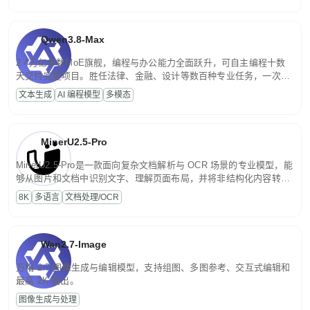
Qwen3.8-Max
2.4万亿参数MoE旗舰，编程与办公能力全面跃升，可自主编程十数
天交付完整项目。胜任法律、金融、设计等数百种专业任务，一次对
话端到端交付生产级成果。原生视觉理解贯穿规划、执行与验证全流
文本生成
AI 编程模型
多模态
程，支持超长文档与长视频的深度语义解析。长程任务中自主规划与
闭环迭代，持续进化。
MinerU2.5-Pro
MinerU2.5-Pro是一款面向复杂文档解析与 OCR 场景的专业模型，能
够从图片和文档中识别文字、理解页面布局，并将非结构化内容转换
为便于存储、检索和二次处理的结构化结果。
8K
多语言
文档处理/OCR
Wan2.7-Image
万相 2.7 图像生成与编辑模型，支持组图、多图参考、交互式编辑和
最高 2K 输出。
图像生成与处理