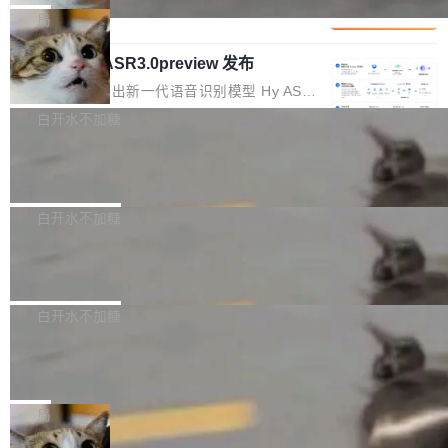
1%，成本降 30%
在语法层面完成文本定位，难以触及代码的语义
调整期间，部门三次通知全员将数据从A集群迁
它们有一个共同的问题：太吃显存了。月之暗面
局
内涵与结构关联，导致开发者使用代码智能体在
移到B集群，王某都回复了"收到"。 他没有迁移
的 Kimi K 系列和智谱的 GLM 都是长上下文、M
理解大规模代码仓时面临显著"代码仓理解"瓶
数据。2024年9月3日下午4点，他使用此前登录
腾讯混元 Hy ASR3.0preview 发布
oE 架构的大模型，好用到让人上瘾，但 GPU 显
颈。 代码仓深度理解服务（以下简称" CodeBas
的账号密码进入A集群，输入了一条被程序员圈
存永远不够用。 Cloudflare 的 Workers AI 团队
腾讯混元正式推出新一代语音识别模型 Hy ASR
e深度理解服务"）是华为云码道（CodeA...
称为"删库跑路"的命令——最高管理员权限、无
一直在跑这些模型的推理。他们在官方博客上发
3.0preview。基于最新一代大语言模型 Hy3 的
白开水不加糖
需确认、强制递归删除。17个小时后，运维人员
了一篇技术文章，详细拆解了三种让大模型在 G
语言理解能力，以及融合了高精度语音识别与深
发现异常并中止进程时，89TB数据已经没了。
PU 上跑得更省、更快的技术手段——KV cache
Pale Moon 34.3.2 发布，苍月浏览器
度语义理解能力，实现了语音识别能力的全面升
删掉的是AI游戏部门的全部开发文件，包括公司
量化、模型权重压缩、以及共享 KV cache 的完
级。 根据介绍，Hy ASR3.0preview 目标在于：
Pale Moon 34.3.2 现已发布，这是一个安全更
自研的多个文生3D和...
整性保护。效果是：吞吐量提升 41%，每 token
让语音识别不再只是听清，而是真正听懂。通过
新和少量网页兼容性修复版本。 Changes/fixe
白开水不加糖
成本降低 30%，精度不变。 FP8 省的不仅是显
先理解你的语境和意图，再把准确的文字直接给
s： 实现了URL.Parse()便捷功能 对浏览器内部
存 KV cache 是推理时最吃显...
PostgreSQL 18/19 新特性深度解读
到你。从“逐字转写、单点优化”演进为“理解语
函数添加了多项边界检查，以避免潜在的越界访
境、兼容场景、一键直出”。 Hy ASR 3.0 previe
问、下溢和溢出。（DiD） 修复了加载和解析内
演讲者分享了一个有趣的实践：面对 PG 18 已
w 不要求标准普通话，方言识别覆盖粤语、吴语
容提供的字体时出现的几个问题 为避免音频加
发布的 Release Notes，他利用 AI 工具（如 Co
白开水不加糖
等 10 大方言片区和 20 余个二级小片区。在开
载、处理和播放过程中可能出现的一系列错误，
pilot）对数千条 commit 日志进行自动分析，先
源评测集中，Hy ASR 3.0 preview 在多语种的
慕尼黑市政府为全职开源项目维护者提
对音频采样频率设定了下限 采样率低于 8kHz
让模型总结出三十余条潜在特性，再逐条要求生
WER（...
供资助
（通常被认为是 "telephone"/"walkie-talkie" 音
成详细解释和代码校验，最终筛选出对用户体感
"在过去大约 10 年的大部分时间里，libexpat 的
质的最低采样率）的音频格式将被拒绝 修复了 C
最强的若干项。对于尚未正式发版的 PG 19，则
维护工作一直与我的日常工作、家务、社交生活
局
SS 圆角虚线样式中可能存在的问题 如果表单中
通过拉取过去一年内（从 PG 18 Beta1 时间点
和休闲娱乐竞争时间。" 这是 libexpat 维护者 S