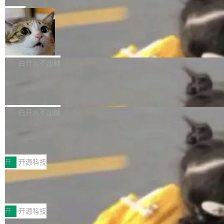
是把这段空隙补上。 回退到任何一次编辑：Delt
微软同期总资本开支的四成。 与亚马逊、Alpha
一个在终端里运行的编程 agent；Muse Spark
局
aDB 捕获 commit 之间的每一次操作，...
bet、微软以及 Meta 等传统科技巨头相比，Spa
1.2，驱动这个 agent 的新模型。一句话概括：
ceXAI的资金消耗速度尤为引人瞩目。然而，支
美团开源 LoHoSearch，用知识图谱校
你可以用 curl -fsSL https://dev.meta.ai/install.
准 AI 能力认知
撑庞大支出的资金来源却呈现出截然不同的面
sh | bash 安装一个能在大项目里自动规划、写
机器出题的前提，是让机器拥有全局视野。整个
貌。数据显示，微软和 Meta 主要依托充沛的经
代码、验证结果的 AI 终端工具。 据介绍，Muse
构建流程可以分为四个环节：建图 → 控制难度
白开水不加糖
营现金流来覆盖资本开支，其资本支出覆盖率分
Code 是 Meta 的编程 agent 产品。它和市场上
→ 质量把关 → 数据概览。
别达到155% 和106%;而SpaceXAI的经营现金
已有的终端编程 agent 在设计理念上有几个明显
腾讯开源 UCL-MPComm 通信库
流仅能覆盖资本开支的12...
的差异点。 异步后台 agent：Muse Code 有一
腾讯网平团队宣布开源了 UCL-MPComm 通信
个主 agent 循环，外加一组后台 agent。这些后
库，并将作为transport接入Mooncake TENT。
白开水不加糖
台 agent...
该通信库针对AI Memory池化场景的数据传输需
CoStrict入选工信部2025人工智能应用
求进行了深度优化，能够实现数据中心内大规模
典型案例
计算节点间多种内存类型的高性能通信。 UCL-
近日，工信部科技司公示《2025人工智能应用典
MPComm将作为一种传输引擎接入Mooncake T
型案例入选名单》，深信服“面向企业研发场景的
开
开源科技
ENT，实现零拷贝传输性能提升30%、非零拷贝
开源 AI 编程平台 CoStrict 应用”凭借卓越的技术
深信服AI算力网关入选工信部人工智能
传输性能最高提升5倍。UCL-MPComm底层基
创新与落地成效成功入选。 全链路私有化部署，
应用典型案例！
于自研UCL-Engine通信引擎，后续腾讯网平将
助力企业AI研发安全落地 当前，越来越多企业已
前不久，工业和信息化部正式发布《2025年人工
持续开源更多基于UCL-Engine的高性能通信组
经开始引入 AI Coding 工具，通过调用公有云模
智能应用典型案例名单》，集中展示人工智能在
开
开源科技
件。 腾讯网平团队在UCL-MPComm中实现了一
型或企业内部部署模型提升研发效率。但随着 AI
各领域的应用成果，覆盖技术底座、行业赋能、