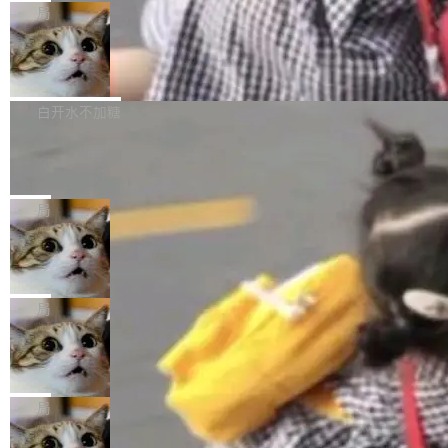
给 OpenAI 总法律顾问 Che Chang 发了封邮
你的，AI写AI的，同屏协作互不干扰。一句话让
布了 9.0 版本。这个版本除了带来新一代音视频
局
件，附了一封长信，要求 OpenAI 配合调查前苹
AI帮你干活，现在开启全新体验！ 温馨提示：
处理能力和硬件加速支持之外，还有一个特殊之
果员工带走机密信...
体验WorkBuddy鸿蒙PC版前，请将 HUAWEI M
亚马逊成本失控：AI 写代码烧掉 1215
处：FFmpeg 9.0 的代号是“Lei”。 这个名字，
万元，超预算 860%
atePad Edge 升级至 HarmonyOS 6.1.0.135S
来自中国开发者雷霄骅（Lei Xiaohua）。 对于
外媒近日曝光了亚马逊的多份内部报告显示，AI
P9 patch03及以上版本。 *升级路径：设置 > 搜
很多中国音视频开发者而言，这个名字并不陌
导致公司在多个项目上超支。《金融时报》报道
白开水不加糖
索“软件更新” > 检查更新，即可搜索新版本，下
生。十年前，他通过大量中文技术文章、源码分
称，仅一个项目的成本超支就高达 180 万美元
载安装完成升级即可。 没有...
Hugging Face CEO 发声：中国正在开
析和开源示例，让一代开发者第一次真正理解 F
（约合人民币 1215 万元）。 具体来说，一名工
源模型上碾压我们
Fmpeg，也成为很多人进入音视频开发领域的
程师借助 Anthropic 旗下 Claude Sonnet 模型
"他们正在开源模型上碾压我们。" Hugging Fac
“启蒙老师”。 而今年，恰好是雷霄骅离世十周
编写程序，目标是完成电商平台作者信息与商品
e CEO Clément Delangue 在 CNBC 的采访里
局
年。FFmpeg 社区最终选择用一个大版本的名
列表的数据匹配 —— 一项常规的数据处理任
没有拐弯抹角。他说中国正在赢得 AI 竞赛，而
字，留下了这份纪念。 雷霄骅曾是中国传媒大学
当 AI agent 把源码变成了最好的扩展系
务，最终却产生了 180 万美元的账单，实际支出
且按目前的速度，中国 AI 工具预计在今年底或
数字电视技术方向的博士生，长期从事视频、音
统，开发者工具必须开源
超出原定预算 860%。 更令人意外的是，该项目
2027 年就能追上美国前沿实验室的水平。 Dela
五年前，David Crawshaw 问过很多软件工程师
频技...
最终并未成功落地，而高额算力消耗持续运行长
ngue 把原因归结为一件事：开放协作。中国的
一个问题：你写过什么给自己用的程序？答案几
局
达 5 个月，公司直到财务对账时才察觉异常。这
AI 开发者在一个共享和协作的生态里加速迭代，
乎都是没有。工程师们整天用别人写的程序写程
意味着一个无人看管的 AI 程序，在近半年时间
而美国模型厂商在"闭门造车"。他的原话是 "buil
DeepSeek Harness 宣布内测邀请，全
序给别人用。偶尔有人自己写个博客系统、智能
里日夜不停地"烧钱"。 复盘显示，...
网最大规模开源 Agent 路演现场诞生
ding in silos"——各自为战，互不通气。 这个判
家居控制、家庭实验室，都算稀奇事。 Crawsh
一条内测招募帖，发出去的时候大概没人想到它
断从他嘴里说出来分量不同。Hugging Face 是
aw 是 Shelley 的作者，一个开源 AI coding age
会变成一场开源 Agent 生态的路演。 8月1日，
局
全球最大的开源 AI 平台，上面跑着上百万个模
nt。他最近在博客上写了一篇文章，核心论点很
DeepSeek Harness 团队负责人崔添翼（tiany
型。谁在开源赛道上领先，...