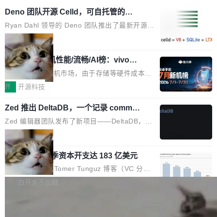
Deno 团队开源 Celld，可自托管的分
布式 Durable Objects
Ryan Dahl 领导的 Deno 团队推出了最新开源项
目 Celld，一个能在自己机器上运行 Cloudflare
局
Workers 和 Durable Objects 的守护进程。 设
鲁大师7月新机性能/流畅/AI榜：vivo夺
计思路很直接：每个对象是一个独立的 SQLite
性能、流畅双第一，三星Galaxy Z系列
数据库，按名称寻址，复制到你自己的 S3 兼容
2026年7月的手机市场，由于存储等硬件成本暴
新折叠缺席
存储库里。节点之间只通过这个存储库协调——
增，手机厂商的日子也不好过啊，新机速度明显
开
开源科技
没有控制平面，没有共识协议。每个对象自带一
放缓，因此硝烟味淡了许多。新机参数规格除开
个小型数据库，应用天然按分片构建，单个数据
Zed 推出 DeltaDB，一个记录 commit
高价的三星折叠（三星Galaxy Z Fold8 Ultra / Z
之间所有操作的版本控制系统
库的竞争和爆炸半径问题在设计层面就被消除
Fold8 / Z Flip8）外，其余要么是中低端机器，
Zed 编辑器团队发布了新项目——DeltaDB，一
了。 闲置的 cell 会休眠到几乎不占资源。当 cel
例如iQOO Z11i、REDMI Note 17、REDMI No
个在 git commit 之间记录每一次编辑操作的版
局
l 迁移或唤醒时，新宿主从 S3 恢复 SQLite 数据
te 17 Pro、OPPO K15，要么是vivo X300 E这
本控制系统。目前处于 Early Access 阶段。 De
库继续执行。存储库是持久化的唯一真相...
样的次旗舰。 Galaxy Z Fold8 Ultra / Z Fold8 /
SpaceXAI 单季资本开支达 183 亿美元
ltaDB 的核心思路直接写在 landing page 最显
Z Flip8三款折叠屏新机均在7月22日发布，且全
眼的位置：「Software is made between com
根据风险投资人Tomer Tunguz 博客（VC 分
部搭载骁龙8 Elite Gen5 for Galaxy，它们本该
mits」——软件是在 commit 之间写出来的。git
析）披露的最新分析与第二季度业绩报告，Spac
白开水不加糖
是7月性...
只记录了你提交的最终状态，但真正的工作过程
eXAI在上个季度的总资本支出飙升至183.7亿美
——打字、删改、试错、agent 对话——都在 co
Meta 发布终端编程 Agent“Muse Cod
元。其中，绝大部分资金被直接用于 AI 领域，
e” 和 Muse Spark 1.2 模型
mmit 之间的空隙里丢失了。 DeltaDB 要做的就
金额高达158.3亿美元，这一单项投入已经逼近
Meta 今天发布了两款 AI 产品：Muse Code，