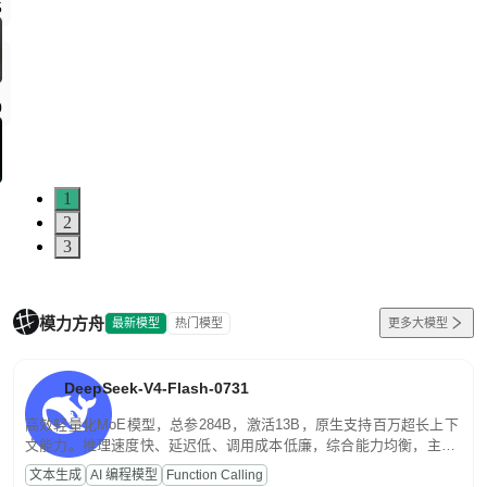
5
0
1
2
3
模力方舟
最新模型
热门模型
更多大模型
DeepSeek-V4-Flash-0731
高效轻量化MoE模型，总参284B，激活13B，原生支持百万超长上下
文能力。推理速度快、延迟低、调用成本低廉，综合能力均衡，主打
高并发、轻量化任务，适合日常对话、内容创作、基础 RAG、批量
文本生成
AI 编程模型
Function Calling
文案处理等普惠刚需场景。