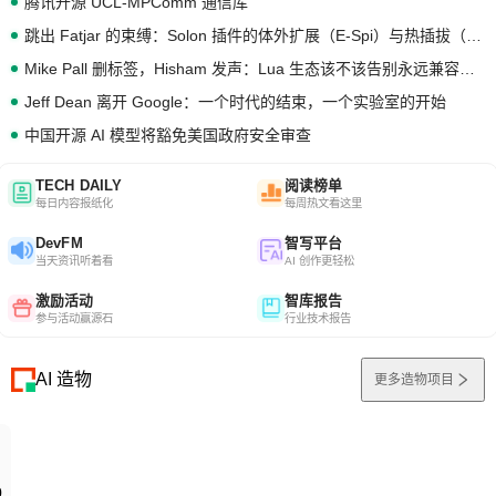
腾讯开源 UCL-MPComm 通信库
跳出 Fatjar 的束缚：Solon 插件的体外扩展（E-Spi）与热插拔（H-Spi）
Mike Pall 删标签，Hisham 发声：Lua 生态该不该告别永远兼容的旧梦？
Jeff Dean 离开 Google：一个时代的结束，一个实验室的开始
中国开源 AI 模型将豁免美国政府安全审查
TECH DAILY
阅读榜单
每日内容报纸化
每周热文看这里
DevFM
智写平台
当天资讯听着看
AI 创作更轻松
激励活动
智库报告
参与活动赢源石
行业技术报告
AI 造物
更多造物项目
0