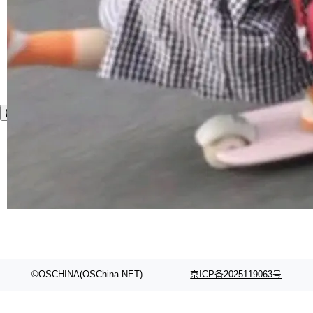
Code 在 X 上发帖：「DeepSeek Flash did 8T
局
连失两员大将：Noam Shazeer 去了 Op...
filter 添加 AMF Frame Rate Converter (vf_frc
tokens on August 1st. 5T of free usage + 3T
NetBSD 11.0 正式发布
_amf) filter SMPTE 2094-50 元数据支持和直
on OpenCode Go.」79.8 万次浏览，连带着 #
通 ProRes RAW VideoToolbox 硬件加速器 AP
DeepSeek一天消耗了8万亿# 上了微博热搜——
NetBSD 11.0 现已正式发布，这是 NetBSD 操
V ...
注意这是 OpenCode 一家的消耗。 OpenCode
作系统的第十八个主要版本。 自 NetBSD 10.1
白开水不加糖
是 Anomaly 出品的 AI 编程工具，套餐 10 美元/
以来的变化 更新亮点： 新增对 RISC-V 处理器
2026 ChinaJoy鸿蒙游戏增长臻享会举
月。用户交了 10 美元，就能用 DeepSeek Flas
架构的支持。NetBSD 11.0 是首个支持 64 位 R
办，鲸鸿动能系统呈现游戏行业解决方
h 随便写代码，按网友说法：「怎么使劲用也用
ISC-V 平台的稳定版本，涵盖一系列基于 StarFi
8月1日，2026 ChinaJoy期间，鸿蒙游戏增长臻
案
不完。」5T 来自免费额度，3T 来自 Go...
ve JH71XX 的设备，例如 VisionFive 2、PINE
享会在上海举办。鸿蒙生态的全场景智慧营销平
开
开源科技
64 STAR64，以及 QEMU。 增强了对 POSIX.1
台鲸鸿动能协同华为游戏中心，面向游戏行业开
-2024 和 C23 编程接口标准的兼容性。 compat
技嘉X3D系列再添新成员 B850 AORU
发者及生态伙伴，系统呈现了平台在游戏领域的
S ELITE X3D主板强化性能体验
_linux(8) 增强了对 Linux 系统调用的支持，包
完整能力版图——从IAP高价值用户的全周期经
面向AMD Ryzen X3D处理器玩家，技嘉X3D系
括 epoll（围绕 kqueue 实现）、POSIX 消息队
营、到IAA游戏的“买变一体”正循环、再到联运与
列主板阵容迎来新成员——B850 AORUS ELITE
开
开源科技
列、...
广告协同的全链路经营闭环，以及面向全球市场
X3D。作为面向主流高性能平台打造的全新主板
的出海增长布局。 华为终端云业务商业化销售负
Zadig v5.0 发布：AI 发布专员与 AI 审
产品，B850 AORUS ELITE X3D延续技嘉在X3
查专员上线
责人在开场致辞中表示，游戏开发者的核心诉求
D平台优化上的技术积累，旨在为游戏玩家带来
我们团队这几天最大的卡点不是 AI 写得不够
已不再是“多一个投放渠道”，而是一套能够持续
更稳定、更高效的装机选择。 B850 AORUS ELI
好，是 AI 写得太好了。 好到审查排期从两天的
白开水不加糖
驱动增长的体系。截至目前，搭载HarmonyOS
TE X3D基于AMD AM5平台打造，支持AMD Ry
活儿拖成了五天。PR 一堆起来没人敢合，发布
6的终端设备已突破7000万台，注册开发者数量
zen 9000/8000/7000系列处理器，并针对X3D
Dgraph v25.4.0 发布，具有图形后端的
窗口推了又推。好到合进 main 分支的代码，我